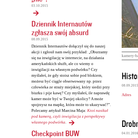
03.10.2015
Dziennik Internautów
zgłasza swój absurd
08.09.2015
Dziennik Internautów dołączył się do naszej
akcji i zgłosił nam swój przykład: „Oburzamy
kamery-b
się na inwigilację w internecie, na działania
amerykańskich służb, ale co wiemy o
inwigilacji na własnym podwórku? Czy
K
Histo
myślałeś, że gdy stoisz sobie pod blokiem,
o
możesz być ciągle obserwowany np. przez
08.09.201
m
człowieka ze straży miejskiej, który siedzi przy
biurku i pije kawę? Czy myślałeś, ile naprawdę
Adres
e
kamer może być w Twojej okolicy? A może
n
spojrzysz na mapkę, która może to ukazywać?”.
Polecamy artykuł Marcina Maja:
Ktoś nasikał
t
pod kamerą, czyli inwigilacja z perspektywy
Drob
a
własnego podwórka
.
r
Checkpoint BUW
04.01.201