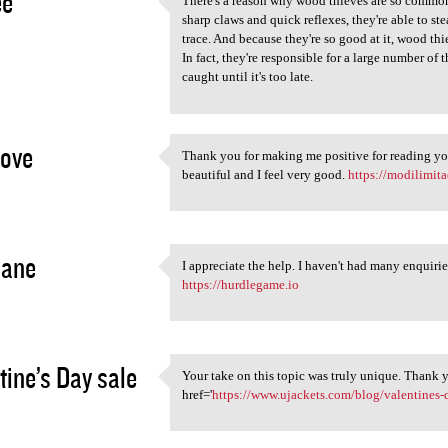
ee
There's a reason why wood thieves are so common i
There's a reason why wood
sharp claws and quick reflexes, they're able to s
3
trace. And because they're so good at it, wood t
In fact, they're responsible for a large number of
caught until it's too late.
Love
Thank you for making me positive for reading you
Thank you for making me
beautiful and I feel very good.
https://modilimit
3
jane
I appreciate the help. I haven't had many enquirie
I appreciate the help. I
https://hurdlegame.io
3
tine’s Day sale
Your take on this topic was truly unique. Thank y
Your take on this topic was
href='
https://www.ujackets.com/blog/valentines-
3