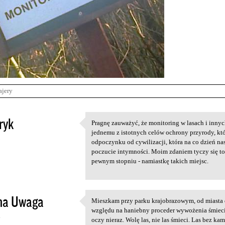
ajery
ryk
Pragnę zauważyć, że monitoring w lasach i innyc
Pragnę zauważyć, że
jednemu z istotnych celów ochrony przyrody, kt
5
odpoczynku od cywilizacji, która na co dzień n
poczucie intymności. Moim zdaniem tyczy się to 
pewnym stopniu - namiastkę takich miejsc.
na Uwaga
Mieszkam przy parku krajobrazowym, od miasta d
Mieszkam przy parku
względu na haniebny proceder wywożenia śmieci 
6
oczy nieraz. Wolę las, nie las śmieci. Las bez kam