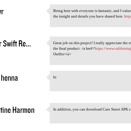
yr
Being here with everyone is fantastic, and I val
Being here with everyone is
the insight and details you have shared here.
http
3
 Swift Re...
Great job on this project! I really appreciate the 
Great job on this project! I
the final product. <a href='
https://www.california
3
Outfits</a>
 henna
hi
hi
3
tine Harmon
In addition, you can download Carx Street APK c
In addition, you can download
3