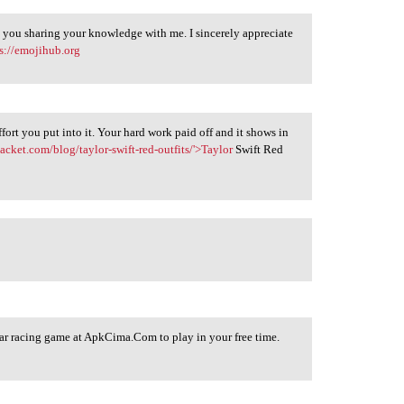
ue you sharing your knowledge with me. I sincerely appreciate
s://emojihub.org
effort you put into it. Your hard work paid off and it shows in
jacket.com/blog/taylor-swift-red-outfits/'>Taylor
Swift Red
ar racing game at ApkCima.Com to play in your free time.