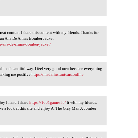
 great content I share this content with my friends. Thanks for
 Man Ana De Armas Bomber Jacket
n-ana-de-armas-bomber-jacket/
ld in a beautiful way. I feel very good now because everything
 making me positive
https://madalinstuntcars.online
joy it, and I share
https://1001games.io/
it with my friends.
ke a look at this site and enjoy A. The Gray Man A bomber