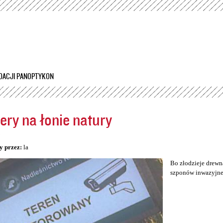
Przejdź
do
treści
DACJI PANOPTYKON
ry na łonie natury
5
y przez:
la
Bo złodzieje drewn
szponów inwazyjnej