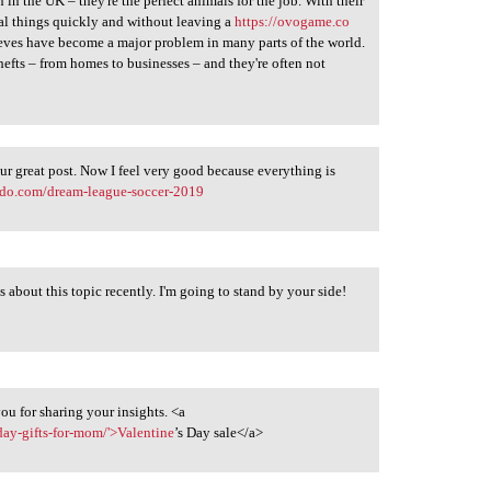
n the UK – they're the perfect animals for the job. With their
teal things quickly and without leaving a
https://ovogame.co
hieves have become a major problem in many parts of the world.
 thefts – from homes to businesses – and they're often not
r great post. Now I feel very good because everything is
ado.com/dream-league-soccer-2019
s about this topic recently. I'm going to stand by your side!
ou for sharing your insights. <a
day-gifts-for-mom/'>Valentine
’s Day sale</a>