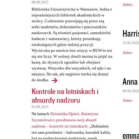
z
08.09.2015
Adres
Biblioteka Uniwersytecka w Warszawie. Jedna z
e
najważniejszych bibliotek akademickich w
stolicy. Codziennie przewijają się przez nią
setki studentów, doktorantów i pracowników
Harri
naukowych. Są również pasjonaci, samodzielni
badacze i warszawiacy, którzy poszukują
15.05.202
niedostępnych gdzie indziej pozycji.
Wycieczka po mieście bez wizyty w BUW-ie też
Adres
się nie liczy. W wolnej chwili można tu pójść na
kawę, do słynnych ogrodów lub obejrzeć
wystawę. Wszystko dla wszystkich, od ręki i na
miejscu. No tak, ale najpierw trzeba się dostać
Anna
do środka.
Kontrole na lotniskach i
09.06.202
absurdy nadzoru
Adres
01.09.2015
Na łamach
Dziennika Opinii, Katarzyna
Szymielewicz przedstawia swój absurd
nadzoru – kontrole na lotniskach
: „Dokładnie
emma
ten sam przedmiot – ładowarka, kawałek kabla,
but na podwyższonej podeszwie, pasek,