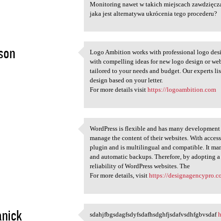
Monitoring nawet w takich miejscach zawdzięcza
jaka jest alternatywa ukrócenia tego procederu?
son
Logo Ambition works with professional logo des
Logo Ambition works with
with compelling ideas for new logo design or web
2
tailored to your needs and budget. Our experts li
design based on your letter.
For more details visit
https://logoambition.com
WordPress is flexible and has many development a
WordPress is flexible and has
manage the content of their websites. With access
2
plugin and is multilingual and compatible. It ma
and automatic backups. Therefore, by adopting a d
reliability of WordPress websites. The
For more details, visit
https://designagencypro.
nick
sdahjfbgsdagfsdyfsdafhsdghfjsdafvsdhfgbvsdaf
h