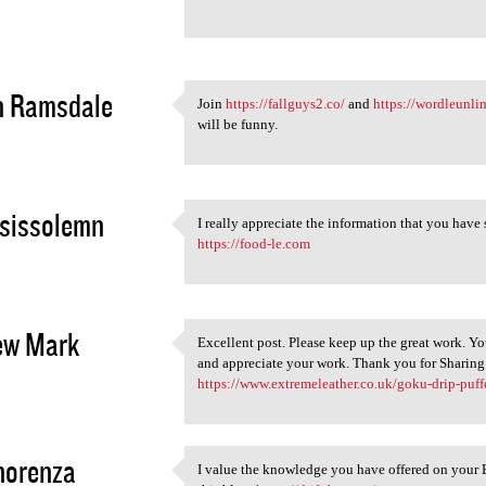
sdahjfbgsdagfsdyfsdafhsdghfjs
2
n Ramsdale
Join
https://fallguys2.co/
and
https://wordleunli
Join https://fallguys2.co/
will be funny.
2
sissolemn
I really appreciate the information that you have
I really appreciate the
https://food-le.com
2
ew Mark
Excellent post. Please keep up the great work. You
Excellent post. Please keep
and appreciate your work. Thank you for Sharing 
2
https://www.extremeleather.co.uk/goku-drip-puff
norenza
I value the knowledge you have offered on your 
I value the knowledge you