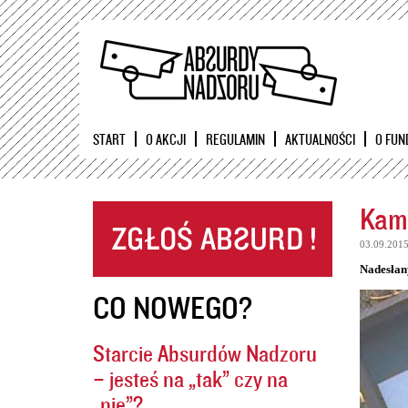
START
O AKCJI
REGULAMIN
AKTUALNOŚCI
O FUN
Kame
03.09.201
Nadesłan
CO NOWEGO?
Starcie Absurdów Nadzoru
– jesteś na „tak” czy na
„nie”?