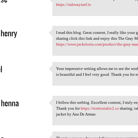
I think we need more
https://subwaysurf.io
2
 henry
I read this blog. Great content, I really like your
I read this blog. Great
sharing click this link and enjoy this The Gray
2
https://www.jacketoria.com/product/the-gray-ma
l
Your impressive writing allows me to see the wor
Your impressive writing
is beautiful and I feel very good. Thank you for
2
 henna
I follow this weblog. Excellent content, I truly en
I follow this weblog.
Thank you for
https://territorialio2.co
sharing; ta
2
jacket by Ana De Armas