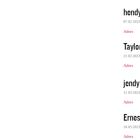
hend
07.02.202
Adres
Taylor
21.02.202
Adres
jendy
11.03.202
Adres
Ernes
16.03.202
Adres