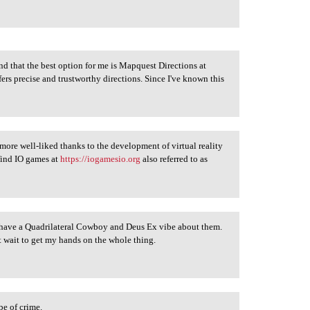
nd that the best option for me is Mapquest Directions at
fers precise and trustworthy directions. Since I've known this
ore well-liked thanks to the development of virtual reality
find IO games at
https://iogamesio.org
also referred to as
have a Quadrilateral Cowboy and Deus Ex vibe about them.
t wait to get my hands on the whole thing.
pe of crime.