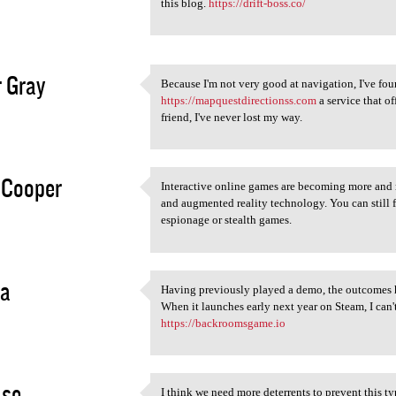
this blog.
https://drift-boss.co/
2
r Gray
Because I'm not very good at navigation, I've fou
Because I'm not very good at
https://mapquestdirectionss.com
a service that of
2
friend, I've never lost my way.
 Cooper
Interactive online games are becoming more and m
Interactive online games are
and augmented reality technology. You can still 
2
espionage or stealth games.
ra
Having previously played a demo, the outcomes 
Having previously played a
When it launches early next year on Steam, I can'
2
https://backroomsgame.io
ase
I think we need more deterrents to prevent this ty