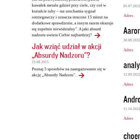
kawałek metalu gdzieś przy ciele, czy coś w
05.07.202
kształcie tuby – raz uruchamia sygnał
Adres
ostrzegawczy i oznacza stracone 15 minut na
dodatkowe sprawdzenie, a innym razem okazuje
Aaro
się zupełnie niewidzialny”. A jaki absurd
nadzoru uwiera Ciebie najbardziej?
30.08.202
Jak wziąć udział w akcji
Adres
„Absurdy Nadzoru"?
analy
25.08.2015
Poznaj 5 sposobów na zaangażowanie się w
12.09.202
akcję „Absurdy Nadzoru".
Adres
Andr
11.10.202
Adres
choe