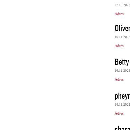
27.10.202
Adres
Olive
16.11.202
Adres
Betty
16.11.202
Adres
phey
18.11.202
Adres
shar