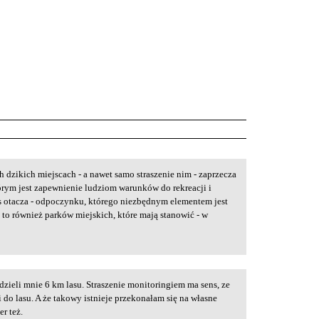
h dzikich miejscach - a nawet samo straszenie nim - zaprzecza
órym jest zapewnienie ludziom warunków do rekreacji i
as otacza - odpoczynku, którego niezbędnym elementem jest
to również parków miejskich, które mają stanowić - w
zieli mnie 6 km lasu. Straszenie monitoringiem ma sens, ze
do lasu. A że takowy istnieje przekonałam się na własne
er też.