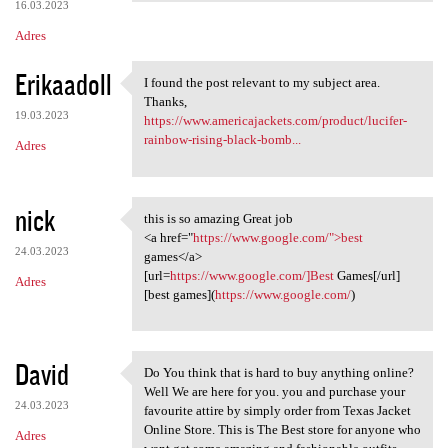
16.03.2023
Adres
Erikaadoll
I found the post relevant to my subject area.
I found the post relevant to
Thanks,
19.03.2023
https://www.americajackets.com/product/lucifer-
rainbow-rising-black-bomb...
Adres
nick
this is so amazing Great job
this is so amazing Great job
<a href="
https://www.google.com/">best
24.03.2023
games</a>
[url=
https://www.google.com/]Best
Games[/url]
Adres
[best games](
https://www.google.com/
)
David
Do You think that is hard to buy anything online?
Do You think that is hard to
Well We are here for you. you and purchase your
24.03.2023
favourite attire by simply order from Texas Jacket
Online Store. This is The Best store for anyone who
Adres