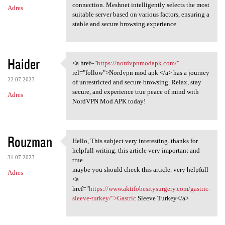
connection. Meshnet intelligently selects the most
Adres
suitable server based on various factors, ensuring a
stable and secure browsing experience.
Haider
<a href="
https://nordvpnmodapk.com/"
<a href="https:/
rel="follow">Nordvpn mod apk </a> has a journey
22.07.2023
of unrestricted and secure browsing. Relax, stay
secure, and experience true peace of mind with
Adres
NordVPN Mod APK today!
Rouzman
Hello, This subject very interesting. thanks for
Hello, This subject very
helpfull writing. this article very important and
31.07.2023
true.
maybe you should check this article. very helpfull
Adres
<a
href="
https://www.aktifobesitysurgery.com/gastric-
sleeve-turkey/">Gastric
Sleeve Turkey</a>