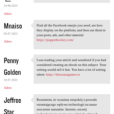
24.06.2023
Adres
Mnaiso
Find all the Facebook emojis you need, see how
Find all the Facebook emojis
they display on the platform, and then use them in
04.07.2023
your posts, ads, and other material.
https://puppethockey.com/
Adres
Penny
I was reading your article and wondered if you had
I was reading your article
considered creating an ebook on this subject. Your
Golden
writing would sell it fast. You have a lot of writing
talent.
https://dinosaurgames.io
10.07.2023
Adres
Jeffree
Rozumiem, że wyrażasz niepokój z powodu
Rozumiem, że wyrażasz
wzrastającego wpływu technologii na nasze
Star
otoczenie naturalne. Istotnie, rozwój