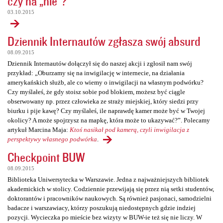
czy na „nie”?
03.10.2015
Dziennik Internautów zgłasza swój absurd
08.09.2015
Dziennik Internautów dołączył się do naszej akcji i zgłosił nam swój
przykład: „Oburzamy się na inwigilację w internecie, na działania
amerykańskich służb, ale co wiemy o inwigilacji na własnym podwórku?
Czy myślałeś, że gdy stoisz sobie pod blokiem, możesz być ciągle
obserwowany np. przez człowieka ze straży miejskiej, który siedzi przy
biurku i pije kawę? Czy myślałeś, ile naprawdę kamer może być w Twojej
okolicy? A może spojrzysz na mapkę, która może to ukazywać?”. Polecamy
artykuł Marcina Maja:
Ktoś nasikał pod kamerą, czyli inwigilacja z
perspektywy własnego podwórka
.
Checkpoint BUW
08.09.2015
Biblioteka Uniwersytecka w Warszawie. Jedna z najważniejszych bibliotek
akademickich w stolicy. Codziennie przewijają się przez nią setki studentów,
doktorantów i pracowników naukowych. Są również pasjonaci, samodzielni
badacze i warszawiacy, którzy poszukują niedostępnych gdzie indziej
pozycji. Wycieczka po mieście bez wizyty w BUW-ie też się nie liczy. W