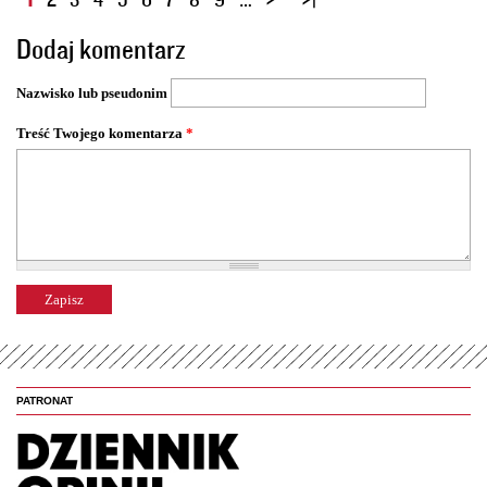
t
Dodaj komentarz
r
o
Nazwisko lub pseudonim
n
y
Treść Twojego komentarza
*
PATRONAT