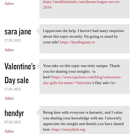
https://modilimitado.com/dream-league-soccer-
Adres
2019
sara jane
I appreciate the help. I haven't had many enquiries
I appreciate the help. I
about this topic recently. I'm going to stand by
17.01.2023
your side!
https://hurdlegame.io
Adres
Valentine’s
Your take on this topic was truly unique. Thank
Your take on this topic was
you for sharing your insights. <a
Day sale
href='
https://www.ujackets.com/blog/valentines-
day-gifts-for-mom/'>Valentine
’s Day sale</a>
17.01.2023
Adres
hendyr
Being here with everyone is fantastic, and I value
Being here with everyone is
you sharing your knowledge with me. I sincerely
07.02.2023
appreciate the insight and details you have shared
here.
https://emojihub.org
Adres