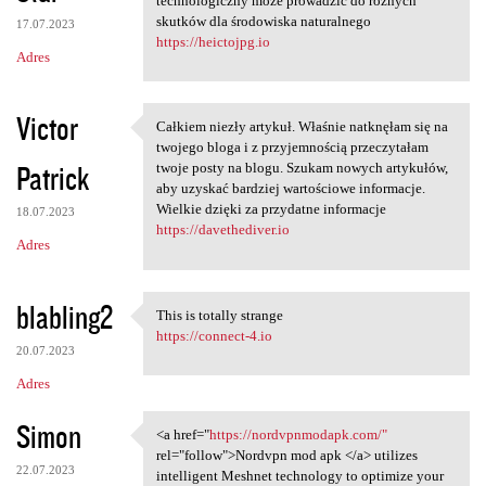
technologiczny może prowadzić do różnych
skutków dla środowiska naturalnego
17.07.2023
https://heictojpg.io
Adres
Victor
Całkiem niezły artykuł. Właśnie natknęłam się na
Całkiem niezły artykuł.
twojego bloga i z przyjemnością przeczytałam
Patrick
twoje posty na blogu. Szukam nowych artykułów,
aby uzyskać bardziej wartościowe informacje.
Wielkie dzięki za przydatne informacje
18.07.2023
https://davethediver.io
Adres
blabling2
This is totally strange
This is totally strange
https://connect-4.io
20.07.2023
Adres
Simon
<a href="
https://nordvpnmodapk.com/"
<a href="https:/
rel="follow">Nordvpn mod apk </a> utilizes
22.07.2023
intelligent Meshnet technology to optimize your