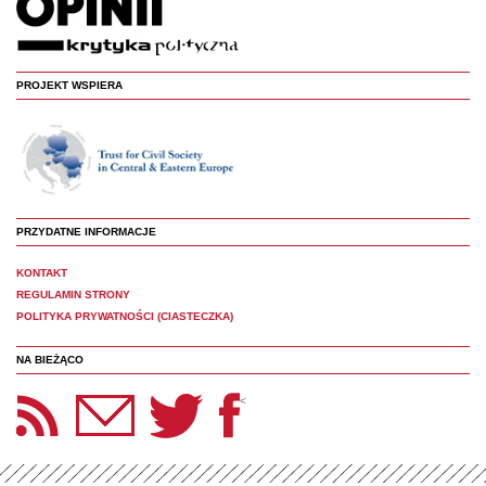
PROJEKT WSPIERA
PRZYDATNE INFORMACJE
KONTAKT
REGULAMIN STRONY
POLITYKA PRYWATNOŚCI (CIASTECZKA)
NA BIEŻĄCO
etter Panoptyka
Twitter
Facebook
<