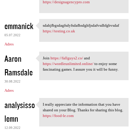
https://designagencypro.com
emmanick
sdahjfbgsdagfsdyfsdafhsdghfjsdafvsdhfgbvsdaf
sdahjfbgsdagfsdyfsdafhsdghfjs
https://testing.co.uk
05.07.2022
Adres
Aaron
Join
https://fallguys2.co/
and
Join https://fallguys2.co/
https://wordleunlimited.online/
to enjoy some
Ramsdale
fascinating games. I assure you it will be funny.
30.08.2022
Adres
analysisso
I really appreciate the information that you have
I really appreciate the
shared on your Blog. Thanks for sharing this blog.
lemn
https://food-le.com
12.09.2022