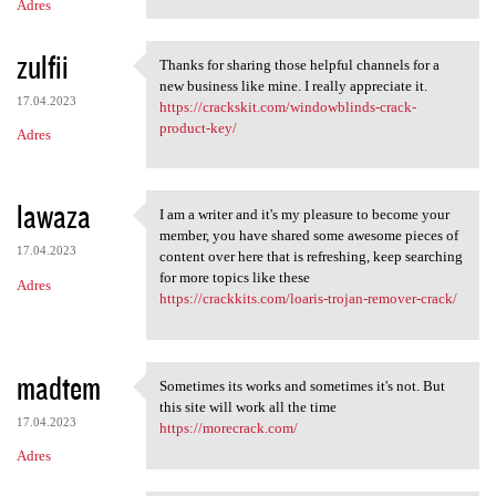
Adres
zulfii
Thanks for sharing those helpful channels for a
Thanks for sharing those
new business like mine. I really appreciate it.
17.04.2023
https://crackskit.com/windowblinds-crack-
product-key/
Adres
lawaza
I am a writer and it's my pleasure to become your
I am a writer and it's my
member, you have shared some awesome pieces of
17.04.2023
content over here that is refreshing, keep searching
for more topics like these
Adres
https://crackkits.com/loaris-trojan-remover-crack/
madtem
Sometimes its works and sometimes it's not. But
Sometimes its works and
this site will work all the time
17.04.2023
https://morecrack.com/
Adres