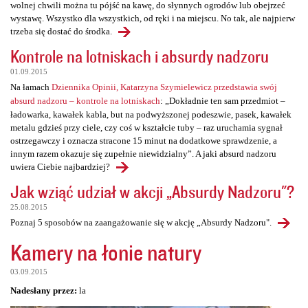
wolnej chwili można tu pójść na kawę, do słynnych ogrodów lub obejrzeć
wystawę. Wszystko dla wszystkich, od ręki i na miejscu. No tak, ale najpierw
trzeba się dostać do środka.
Kontrole na lotniskach i absurdy nadzoru
01.09.2015
Na łamach
Dziennika Opinii, Katarzyna Szymielewicz przedstawia swój
absurd nadzoru – kontrole na lotniskach
: „Dokładnie ten sam przedmiot –
ładowarka, kawałek kabla, but na podwyższonej podeszwie, pasek, kawałek
metalu gdzieś przy ciele, czy coś w kształcie tuby – raz uruchamia sygnał
ostrzegawczy i oznacza stracone 15 minut na dodatkowe sprawdzenie, a
innym razem okazuje się zupełnie niewidzialny”. A jaki absurd nadzoru
uwiera Ciebie najbardziej?
Jak wziąć udział w akcji „Absurdy Nadzoru"?
25.08.2015
Poznaj 5 sposobów na zaangażowanie się w akcję „Absurdy Nadzoru".
Kamery na łonie natury
03.09.2015
Nadesłany przez:
la