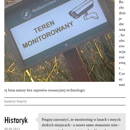
Bo
zło
dzie
je
dre
wna
, bo
obs
erw
acja
zwi
erzą
t…
Cor
az
mni
ej łona natury bez szponów inwazyjnej technologii.
kamery-bajery
K
Historyk
Pragnę zauważyć, że monitoring w lasach i innych
Pragnę zauważyć, że
o
dzikich miejscach - a nawet samo straszenie nim -
08.09.2015