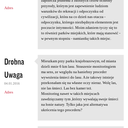
m
zaprzecza jednemu z istotnych celów ochrony
przyrody, którym jest zapewnienie ludziom
Adres
e
warunków do rekreacji i odpoczynku od
n
cywilizacji, która na co dzień nas otacza -
odpoczynku, którego niezbędnym elementem jest
t
poczucie intymności. Moim zdaniem tyczy się to
a
to również parków miejskich, które mają stanowić -
w pewnym stopniu - namiastkę takich miejsc.
r
z
e
Drobna
Mieszkam przy parku krajobrazowym, od miasta
Mieszkam przy parku
dzieli mnie 6 km lasu. Straszenie monitoringiem
Uwaga
ma sens, ze względu na haniebny proceder
wywożenia śmieci do lasu. A że takowy istnieje
przekonałam się na własne oczy nieraz. Wolę las,
04.01.2016
nie las śmieci. Las bez kamer też.
Adres
Monitoring nawet w takich miejscach
zawdzięczamy tym ,którzy wywalają swoje śmieci
na łonie natury. Tylko jaka jest alternatywa
ukrócenia tego procederu?