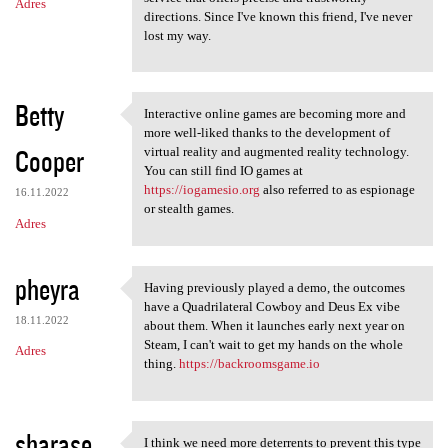
Adres
directions. Since I've known this friend, I've never
lost my way.
Betty
Interactive online games are becoming more and
Interactive online games are
more well-liked thanks to the development of
Cooper
virtual reality and augmented reality technology.
You can still find IO games at
https://iogamesio.org
also referred to as espionage
16.11.2022
or stealth games.
Adres
pheyra
Having previously played a demo, the outcomes
Having previously played a
have a Quadrilateral Cowboy and Deus Ex vibe
18.11.2022
about them. When it launches early next year on
Steam, I can't wait to get my hands on the whole
Adres
thing.
https://backroomsgame.io
sharase
I think we need more deterrents to prevent this type