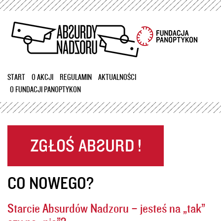
Przejdź
do
treści
START
O AKCJI
REGULAMIN
AKTUALNOŚCI
O FUNDACJI PANOPTYKON
CO NOWEGO?
Starcie Absurdów Nadzoru – jesteś na „tak”