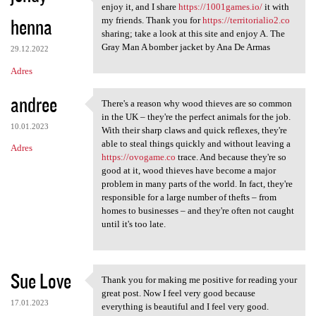
I follow this weblog.
enjoy it, and I share
https://1001games.io/
it with
henna
my friends. Thank you for
https://territorialio2.co
sharing; take a look at this site and enjoy A. The
Gray Man A bomber jacket by Ana De Armas
29.12.2022
Adres
andree
There's a reason why wood thieves are so common
There's a reason why wood
in the UK – they're the perfect animals for the job.
10.01.2023
With their sharp claws and quick reflexes, they're
able to steal things quickly and without leaving a
Adres
https://ovogame.co
trace. And because they're so
good at it, wood thieves have become a major
problem in many parts of the world. In fact, they're
responsible for a large number of thefts – from
homes to businesses – and they're often not caught
until it's too late.
Sue Love
Thank you for making me positive for reading your
Thank you for making me
great post. Now I feel very good because
17.01.2023
everything is beautiful and I feel very good.