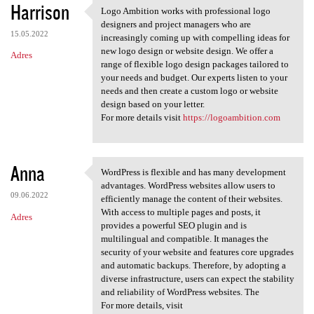
Harrison
Logo Ambition works with professional logo
Logo Ambition works with
designers and project managers who are
15.05.2022
increasingly coming up with compelling ideas for
new logo design or website design. We offer a
Adres
range of flexible logo design packages tailored to
your needs and budget. Our experts listen to your
needs and then create a custom logo or website
design based on your letter.
For more details visit
https://logoambition.com
Anna
WordPress is flexible and has many development
WordPress is flexible and has
advantages. WordPress websites allow users to
09.06.2022
efficiently manage the content of their websites.
With access to multiple pages and posts, it
Adres
provides a powerful SEO plugin and is
multilingual and compatible. It manages the
security of your website and features core upgrades
and automatic backups. Therefore, by adopting a
diverse infrastructure, users can expect the stability
and reliability of WordPress websites. The
For more details, visit