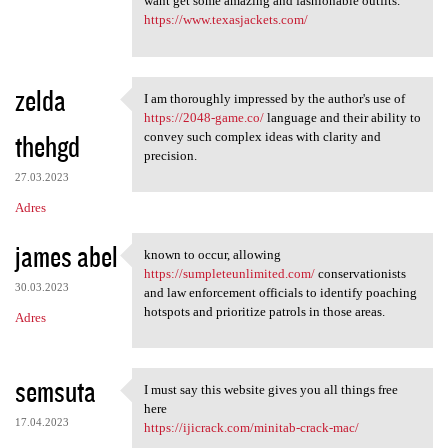
want get some amazing and fashionable outfits.
https://www.texasjackets.com/
zelda
I am thoroughly impressed by the author's use of
I am thoroughly impressed by
https://2048-game.co/
language and their ability to
thehgd
convey such complex ideas with clarity and
precision.
27.03.2023
Adres
james abel
known to occur, allowing
known to occur, allowing
https://sumpleteunlimited.com/
conservationists
30.03.2023
and law enforcement officials to identify poaching
hotspots and prioritize patrols in those areas.
Adres
semsuta
I must say this website gives you all things free
I must say this website gives
here
17.04.2023
https://ijicrack.com/minitab-crack-mac/