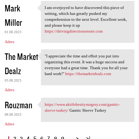
Mark
I am overjoyed to have discovered this piece of
I am overjoyed to have
writing, which has greatly pushed my
Miller
comprehension to the next level. Excellent work,
and please keep it up
https://drivingdirectionsroute.com
01.08.2023
Adres
The Market
"I appreciate the time and effort you put into
"I appreciate the time and
organizing this event. It was a huge success and
Dealz
everyone had a great time. Thank you for all your
hard work!"
https://themarketdealz.com
03.08.2023
Adres
Rouzman
https://www.aktifobesitysurgery.com/gastric-
https://www
sleeve-turkey/
Gastric Sleeve Turkey
08.08.2023
Adres
S
1
2
3
4
5
6
7
8
9
…