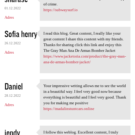
I think we need more
of crime.
01.12.2022
https://subwaysurf.io
Adres
Sofia henry
I read this blog. Great content, I really like your
I read this blog. Great
great content I share this content with my friends.
26.12.2022
Thanks for sharing click this link and enjoy this
The Gray Man Ana De Armas Bomber Jacket
Adres
https://www.jacketoria.com/product/the-gray-man-
ana-de-armas-bomber-jacket/
Daniel
Your impressive writing allows me to see the world
Your impressive writing
in a beautiful way. I feel very good now because
28.12.2022
everything is beautiful and I feel very good. Thank
you for making me positive
Adres
https://madalinstuntcars.online
jendy
I follow this weblog. Excellent content, I truly