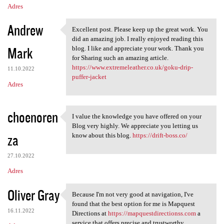
Adres
Andrew
Excellent post. Please keep up the great work. You
Excellent post. Please keep
did an amazing job. I really enjoyed reading this
Mark
blog. I like and appreciate your work. Thank you
for Sharing such an amazing article.
https://www.extremeleather.co.uk/goku-drip-
11.10.2022
puffer-jacket
Adres
choenoren
I value the knowledge you have offered on your
I value the knowledge you
Blog very highly. We appreciate you letting us
za
know about this blog.
https://drift-boss.co/
27.10.2022
Adres
Oliver Gray
Because I'm not very good at navigation, I've
Because I'm not very good at
found that the best option for me is Mapquest
16.11.2022
Directions at
https://mapquestdirectionss.com
a
service that offers precise and trustworthy