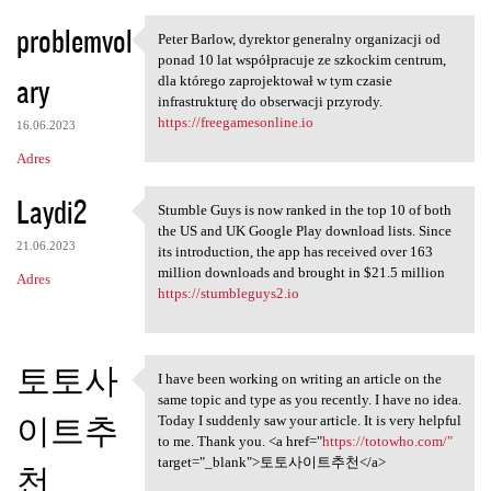
problemvol
Peter Barlow, dyrektor generalny organizacji od
Peter Barlow, dyrektor
ponad 10 lat współpracuje ze szkockim centrum,
ary
dla którego zaprojektował w tym czasie
infrastrukturę do obserwacji przyrody.
https://freegamesonline.io
16.06.2023
Adres
Laydi2
Stumble Guys is now ranked in the top 10 of both
Stumble Guys is now ranked in
the US and UK Google Play download lists. Since
21.06.2023
its introduction, the app has received over 163
million downloads and brought in $21.5 million
Adres
https://stumbleguys2.io
토토사
I have been working on writing an article on the
I have been working on
same topic and type as you recently. I have no idea.
이트추
Today I suddenly saw your article. It is very helpful
to me. Thank you. <a href="
https://totowho.com/"
target="_blank">토토사이트추천</a>
천