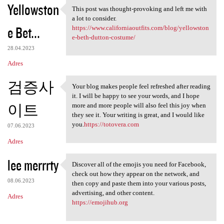
Yellowston
This post was thought-provoking and left me with
This post was thought
a lot to consider.
e Bet...
https://www.californiaoutfits.com/blog/yellowston
e-beth-dutton-costume/
28.04.2023
Adres
검증사
Your blog makes people feel refreshed after reading
Your blog makes people feel
it. I will be happy to see your words, and I hope
이트
more and more people will also feel this joy when
they see it. Your writing is great, and I would like
you.
https://totovera.com
07.06.2023
Adres
lee merrrty
Discover all of the emojis you need for Facebook,
Discover all of the emojis
check out how they appear on the network, and
08.06.2023
then copy and paste them into your various posts,
advertising, and other content.
Adres
https://emojihub.org