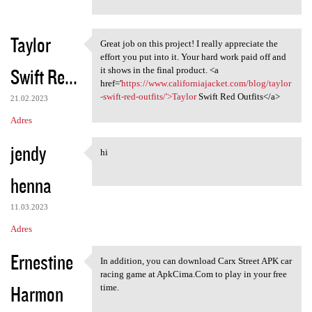
Taylor
Great job on this project! I really appreciate the
Great job on this project! I
effort you put into it. Your hard work paid off and
Swift Re...
it shows in the final product. <a
href='
https://www.californiajacket.com/blog/taylor
-swift-red-outfits/'>Taylor
Swift Red Outfits</a>
21.02.2023
Adres
jendy
hi
hi
henna
11.03.2023
Adres
Ernestine
In addition, you can download Carx Street APK car
In addition, you can download
racing game at ApkCima.Com to play in your free
Harmon
time.