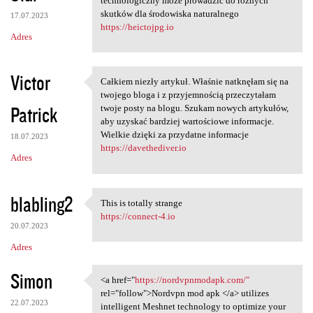
technologiczny może prowadzić do różnych
skutków dla środowiska naturalnego
17.07.2023
https://heictojpg.io
Adres
Victor
Całkiem niezły artykuł. Właśnie natknęłam się na
Całkiem niezły artykuł.
twojego bloga i z przyjemnością przeczytałam
Patrick
twoje posty na blogu. Szukam nowych artykułów,
aby uzyskać bardziej wartościowe informacje.
Wielkie dzięki za przydatne informacje
18.07.2023
https://davethediver.io
Adres
blabling2
This is totally strange
This is totally strange
https://connect-4.io
20.07.2023
Adres
Simon
<a href="
https://nordvpnmodapk.com/"
<a href="https:/
rel="follow">Nordvpn mod apk </a> utilizes
22.07.2023
intelligent Meshnet technology to optimize your