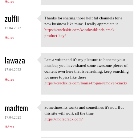
Adres
zulfii
Thanks for sharing those helpful channels for a
Thanks for sharing those
new business like mine. I really appreciate it.
17.04.2023
https://crackskit.com/windowblinds-crack-
product-key/
Adres
lawaza
I am a writer and it's my pleasure to become your
I am a writer and it's my
member, you have shared some awesome pieces of
17.04.2023
content over here that is refreshing, keep searching
for more topics like these
Adres
https://crackkits.com/loaris-trojan-remover-crack/
madtem
Sometimes its works and sometimes it's not. But
Sometimes its works and
this site will work all the time
17.04.2023
https://morecrack.com/
Adres