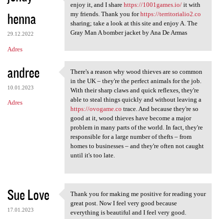
I follow this weblog.
enjoy it, and I share
https://1001games.io/
it with
henna
my friends. Thank you for
https://territorialio2.co
sharing; take a look at this site and enjoy A. The
Gray Man A bomber jacket by Ana De Armas
29.12.2022
Adres
andree
There's a reason why wood thieves are so common
There's a reason why wood
in the UK – they're the perfect animals for the job.
10.01.2023
With their sharp claws and quick reflexes, they're
able to steal things quickly and without leaving a
Adres
https://ovogame.co
trace. And because they're so
good at it, wood thieves have become a major
problem in many parts of the world. In fact, they're
responsible for a large number of thefts – from
homes to businesses – and they're often not caught
until it's too late.
Sue Love
Thank you for making me positive for reading your
Thank you for making me
great post. Now I feel very good because
17.01.2023
everything is beautiful and I feel very good.