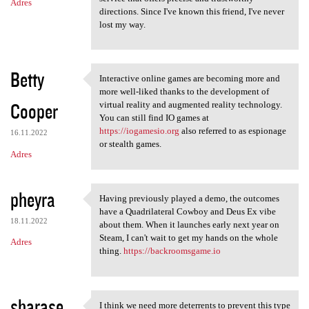
Adres
directions. Since I've known this friend, I've never
lost my way.
Betty
Interactive online games are becoming more and
Interactive online games are
more well-liked thanks to the development of
Cooper
virtual reality and augmented reality technology.
You can still find IO games at
https://iogamesio.org
also referred to as espionage
16.11.2022
or stealth games.
Adres
pheyra
Having previously played a demo, the outcomes
Having previously played a
have a Quadrilateral Cowboy and Deus Ex vibe
18.11.2022
about them. When it launches early next year on
Steam, I can't wait to get my hands on the whole
Adres
thing.
https://backroomsgame.io
sharase
I think we need more deterrents to prevent this type