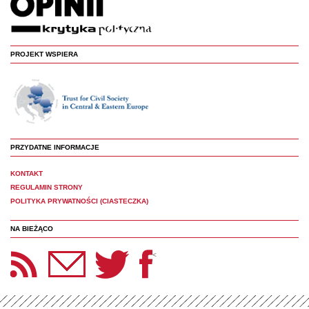
PROJEKT WSPIERA
PRZYDATNE INFORMACJE
KONTAKT
REGULAMIN STRONY
POLITYKA PRYWATNOŚCI (CIASTECZKA)
NA BIEŻĄCO
etter Panoptyka
Twitter
Facebook
<