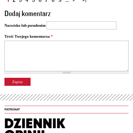
t
Dodaj komentarz
r
o
Nazwisko lub pseudonim
n
y
Treść Twojego komentarza
*
PATRONAT