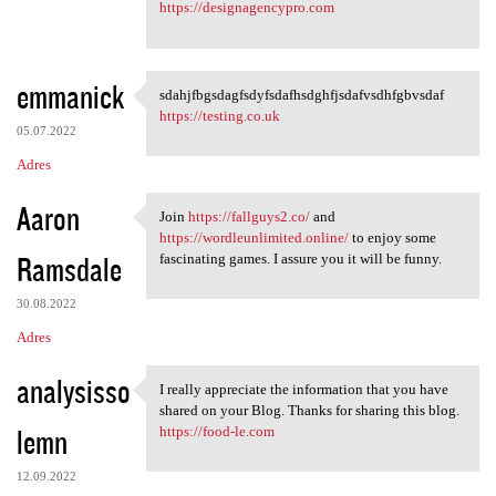
https://designagencypro.com
emmanick
sdahjfbgsdagfsdyfsdafhsdghfjsdafvsdhfgbvsdaf
sdahjfbgsdagfsdyfsdafhsdghfjs
https://testing.co.uk
05.07.2022
Adres
Aaron
Join
https://fallguys2.co/
and
Join https://fallguys2.co/
https://wordleunlimited.online/
to enjoy some
Ramsdale
fascinating games. I assure you it will be funny.
30.08.2022
Adres
analysisso
I really appreciate the information that you have
I really appreciate the
shared on your Blog. Thanks for sharing this blog.
lemn
https://food-le.com
12.09.2022