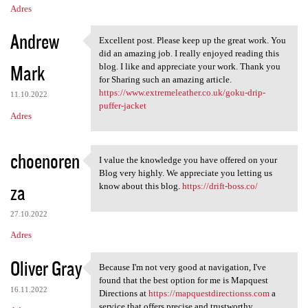
Adres
Andrew
Excellent post. Please keep up the great work. You
Excellent post. Please keep
did an amazing job. I really enjoyed reading this
Mark
blog. I like and appreciate your work. Thank you
for Sharing such an amazing article.
https://www.extremeleather.co.uk/goku-drip-
11.10.2022
puffer-jacket
Adres
choenoren
I value the knowledge you have offered on your
I value the knowledge you
Blog very highly. We appreciate you letting us
za
know about this blog.
https://drift-boss.co/
27.10.2022
Adres
Oliver Gray
Because I'm not very good at navigation, I've
Because I'm not very good at
found that the best option for me is Mapquest
16.11.2022
Directions at
https://mapquestdirectionss.com
a
service that offers precise and trustworthy