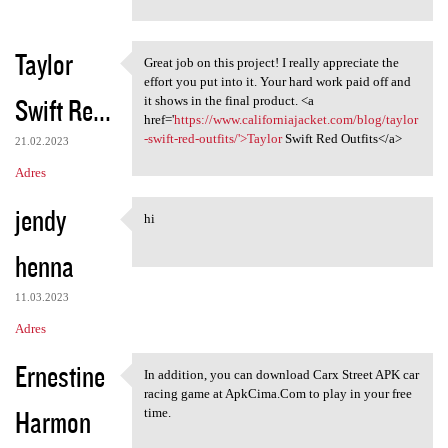
Taylor
Great job on this project! I really appreciate the
Great job on this project! I
effort you put into it. Your hard work paid off and
Swift Re...
it shows in the final product. <a
href='
https://www.californiajacket.com/blog/taylor
-swift-red-outfits/'>Taylor
Swift Red Outfits</a>
21.02.2023
Adres
jendy
hi
hi
henna
11.03.2023
Adres
Ernestine
In addition, you can download Carx Street APK car
In addition, you can download
racing game at ApkCima.Com to play in your free
Harmon
time.