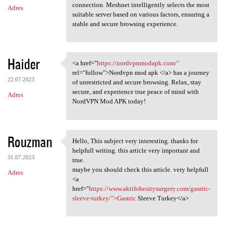
connection. Meshnet intelligently selects the most
Adres
suitable server based on various factors, ensuring a
stable and secure browsing experience.
Haider
<a href="
https://nordvpnmodapk.com/"
<a href="https:/
rel="follow">Nordvpn mod apk </a> has a journey
22.07.2023
of unrestricted and secure browsing. Relax, stay
secure, and experience true peace of mind with
Adres
NordVPN Mod APK today!
Rouzman
Hello, This subject very interesting. thanks for
Hello, This subject very
helpfull writing. this article very important and
31.07.2023
true.
maybe you should check this article. very helpfull
Adres
<a
href="
https://www.aktifobesitysurgery.com/gastric-
sleeve-turkey/">Gastric
Sleeve Turkey</a>