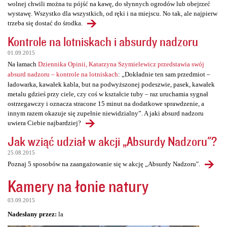
wolnej chwili można tu pójść na kawę, do słynnych ogrodów lub obejrzeć
wystawę. Wszystko dla wszystkich, od ręki i na miejscu. No tak, ale najpierw
trzeba się dostać do środka.
Kontrole na lotniskach i absurdy nadzoru
01.09.2015
Na łamach
Dziennika Opinii, Katarzyna Szymielewicz przedstawia swój
absurd nadzoru – kontrole na lotniskach
: „Dokładnie ten sam przedmiot –
ładowarka, kawałek kabla, but na podwyższonej podeszwie, pasek, kawałek
metalu gdzieś przy ciele, czy coś w kształcie tuby – raz uruchamia sygnał
ostrzegawczy i oznacza stracone 15 minut na dodatkowe sprawdzenie, a
innym razem okazuje się zupełnie niewidzialny”. A jaki absurd nadzoru
uwiera Ciebie najbardziej?
Jak wziąć udział w akcji „Absurdy Nadzoru"?
25.08.2015
Poznaj 5 sposobów na zaangażowanie się w akcję „Absurdy Nadzoru".
Kamery na łonie natury
03.09.2015
Nadesłany przez:
la