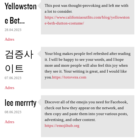
Yellowston
This post was thought-provoking and left me with
This post was thought
a lot to consider.
e Bet...
https://www.californiaoutfits.com/blog/yellowston
e-beth-dutton-costume/
28.04.2023
Adres
검증사
Your blog makes people feel refreshed after reading
Your blog makes people feel
it. I will be happy to see your words, and I hope
이트
more and more people will also feel this joy when
they see it. Your writing is great, and I would like
you.
https://totovera.com
07.06.2023
Adres
lee merrrty
Discover all of the emojis you need for Facebook,
Discover all of the emojis
check out how they appear on the network, and
08.06.2023
then copy and paste them into your various posts,
advertising, and other content.
Adres
https://emojihub.org