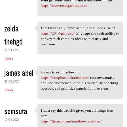
want get some amazing and fashionable outfits.
https://www.texasjackets.com/
zelda
I am thoroughly impressed by the author's use of
I am thoroughly impressed by
https://2048-game.co/
language and their ability to
thehgd
convey such complex ideas with clarity and
precision.
27.03.2023
Adres
james abel
known to occur, allowing
known to occur, allowing
https://sumpleteunlimited.com/
conservationists
30.03.2023
and law enforcement officials to identify poaching
hotspots and prioritize patrols in those areas.
Adres
semsuta
I must say this website gives you all things free
I must say this website gives
here
17.04.2023
https://ijicrack.com/minitab-crack-mac/