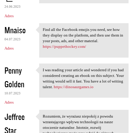
24.06.2023
Adres
Mnaiso
Find all the Facebook emojis you need, see how
Find all the Facebook emojis
they display on the platform, and then use them in
04.07.2023
your posts, ads, and other material.
https://puppethockey.com/
Adres
Penny
I was reading your article and wondered if you had
I was reading your article
considered creating an ebook on this subject. Your
Golden
writing would sell it fast. You have a lot of writing
talent.
https://dinosaurgames.io
10.07.2023
Adres
Jeffree
Rozumiem, że wyrażasz niepokój z powodu
Rozumiem, że wyrażasz
wzrastającego wpływu technologii na nasze
Star
otoczenie naturalne. Istotnie, rozwój