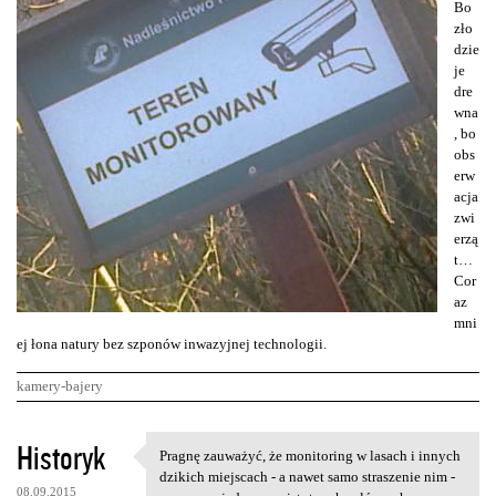
Bo
zło
dzie
je
dre
wna
, bo
obs
erw
acja
zwi
erzą
t…
Cor
az
mni
ej łona natury bez szponów inwazyjnej technologii.
kamery-bajery
K
Historyk
Pragnę zauważyć, że monitoring w lasach i innych
Pragnę zauważyć, że
o
dzikich miejscach - a nawet samo straszenie nim -
08.09.2015