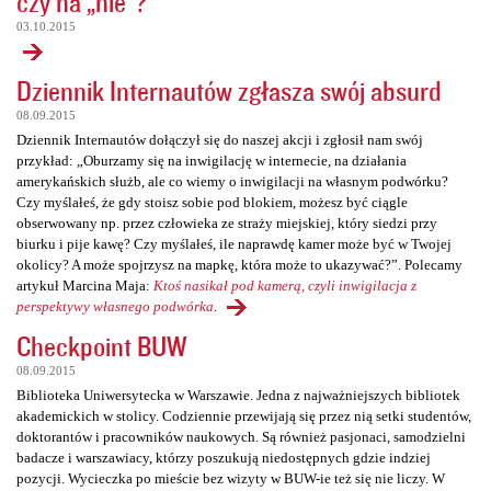
czy na „nie”?
03.10.2015
Dziennik Internautów zgłasza swój absurd
08.09.2015
Dziennik Internautów dołączył się do naszej akcji i zgłosił nam swój
przykład: „Oburzamy się na inwigilację w internecie, na działania
amerykańskich służb, ale co wiemy o inwigilacji na własnym podwórku?
Czy myślałeś, że gdy stoisz sobie pod blokiem, możesz być ciągle
obserwowany np. przez człowieka ze straży miejskiej, który siedzi przy
biurku i pije kawę? Czy myślałeś, ile naprawdę kamer może być w Twojej
okolicy? A może spojrzysz na mapkę, która może to ukazywać?”. Polecamy
artykuł Marcina Maja:
Ktoś nasikał pod kamerą, czyli inwigilacja z
perspektywy własnego podwórka
.
Checkpoint BUW
08.09.2015
Biblioteka Uniwersytecka w Warszawie. Jedna z najważniejszych bibliotek
akademickich w stolicy. Codziennie przewijają się przez nią setki studentów,
doktorantów i pracowników naukowych. Są również pasjonaci, samodzielni
badacze i warszawiacy, którzy poszukują niedostępnych gdzie indziej
pozycji. Wycieczka po mieście bez wizyty w BUW-ie też się nie liczy. W