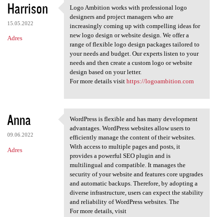
Harrison
Logo Ambition works with professional logo
Logo Ambition works with
designers and project managers who are
15.05.2022
increasingly coming up with compelling ideas for
new logo design or website design. We offer a
Adres
range of flexible logo design packages tailored to
your needs and budget. Our experts listen to your
needs and then create a custom logo or website
design based on your letter.
For more details visit
https://logoambition.com
Anna
WordPress is flexible and has many development
WordPress is flexible and has
advantages. WordPress websites allow users to
09.06.2022
efficiently manage the content of their websites.
With access to multiple pages and posts, it
Adres
provides a powerful SEO plugin and is
multilingual and compatible. It manages the
security of your website and features core upgrades
and automatic backups. Therefore, by adopting a
diverse infrastructure, users can expect the stability
and reliability of WordPress websites. The
For more details, visit