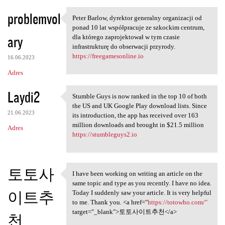
problemvol
Peter Barlow, dyrektor generalny organizacji od
Peter Barlow, dyrektor
ponad 10 lat współpracuje ze szkockim centrum,
ary
dla którego zaprojektował w tym czasie
infrastrukturę do obserwacji przyrody.
https://freegamesonline.io
16.06.2023
Adres
Laydi2
Stumble Guys is now ranked in the top 10 of both
Stumble Guys is now ranked in
the US and UK Google Play download lists. Since
21.06.2023
its introduction, the app has received over 163
million downloads and brought in $21.5 million
Adres
https://stumbleguys2.io
토토사
I have been working on writing an article on the
I have been working on
same topic and type as you recently. I have no idea.
이트추
Today I suddenly saw your article. It is very helpful
to me. Thank you. <a href="
https://totowho.com/"
target="_blank">토토사이트추천</a>
천