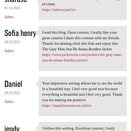
I think we need more
of crime.
01.12.2022
https://subwaysurf.io
Adres
Sofia henry
I read this blog. Great content, I really like your
I read this blog. Great
great content I share this content with my friends.
26.12.2022
Thanks for sharing click this link and enjoy this
The Gray Man Ana De Armas Bomber Jacket
Adres
https://www.jacketoria.com/product/the-gray-man-
ana-de-armas-bomber-jacket/
Daniel
Your impressive writing allows me to see the world
Your impressive writing
in a beautiful way. I feel very good now because
28.12.2022
everything is beautiful and I feel very good. Thank
you for making me positive
Adres
https://madalinstuntcars.online
jendy
I follow this weblog. Excellent content, I truly