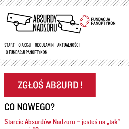
Przejdź
do
treści
START
O AKCJI
REGULAMIN
AKTUALNOŚCI
O FUNDACJI PANOPTYKON
CO NOWEGO?
Starcie Absurdów Nadzoru – jesteś na „tak”