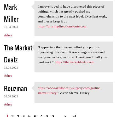
Mark
I am overjoyed to have discovered this piece of
I am overjoyed to have
writing, which has greatly pushed my
Miller
comprehension to the next level. Excellent work,
and please keep it up
https://drivingdirectionsroute.com
01.08.2023
Adres
The Market
"I appreciate the time and effort you put into
"I appreciate the time and
organizing this event. It was a huge success and
Dealz
everyone had a great time. Thank you for all your
hard work!"
https://themarketdealz.com
03.08.2023
Adres
Rouzman
https://www.aktifobesitysurgery.com/gastric-
https://www
sleeve-turkey/
Gastric Sleeve Turkey
08.08.2023
Adres
S
1
2
3
4
5
6
7
8
9
…