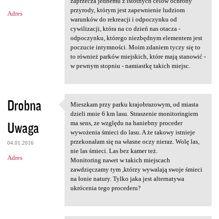
m
zaprzecza jednemu z istotnych celów ochrony
przyrody, którym jest zapewnienie ludziom
Adres
e
warunków do rekreacji i odpoczynku od
n
cywilizacji, która na co dzień nas otacza -
odpoczynku, którego niezbędnym elementem jest
t
poczucie intymności. Moim zdaniem tyczy się to
a
to również parków miejskich, które mają stanowić -
w pewnym stopniu - namiastkę takich miejsc.
r
z
e
Drobna
Mieszkam przy parku krajobrazowym, od miasta
Mieszkam przy parku
dzieli mnie 6 km lasu. Straszenie monitoringiem
Uwaga
ma sens, ze względu na haniebny proceder
wywożenia śmieci do lasu. A że takowy istnieje
przekonałam się na własne oczy nieraz. Wolę las,
04.01.2016
nie las śmieci. Las bez kamer też.
Adres
Monitoring nawet w takich miejscach
zawdzięczamy tym ,którzy wywalają swoje śmieci
na łonie natury. Tylko jaka jest alternatywa
ukrócenia tego procederu?