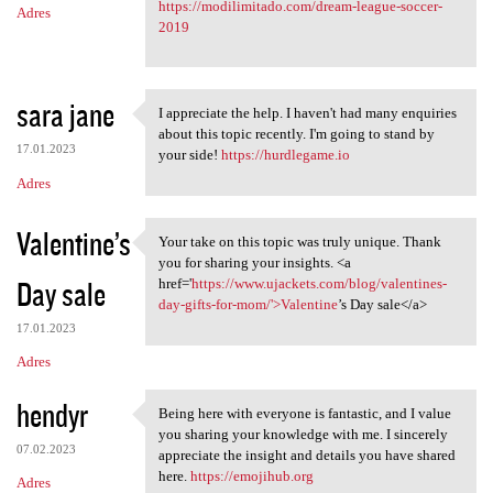
https://modilimitado.com/dream-league-soccer-
Adres
2019
sara jane
I appreciate the help. I haven't had many enquiries
I appreciate the help. I
about this topic recently. I'm going to stand by
17.01.2023
your side!
https://hurdlegame.io
Adres
Valentine’s
Your take on this topic was truly unique. Thank
Your take on this topic was
you for sharing your insights. <a
Day sale
href='
https://www.ujackets.com/blog/valentines-
day-gifts-for-mom/'>Valentine
’s Day sale</a>
17.01.2023
Adres
hendyr
Being here with everyone is fantastic, and I value
Being here with everyone is
you sharing your knowledge with me. I sincerely
07.02.2023
appreciate the insight and details you have shared
here.
https://emojihub.org
Adres