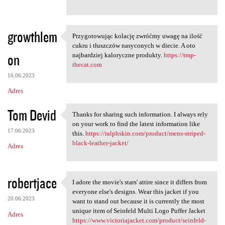
growthlem
Przygotowując kolację zwróćmy uwagę na ilość
Przygotowując kolację zwróćmy
cukru i tłuszczów nasyconych w diecie. A oto
on
najbardziej kaloryczne produkty.
https://trap-
thecat.com
16.06.2023
Adres
Tom Devid
Thanks for sharing such information. I always rely
Thanks for sharing such
on your work to find the latest information like
17.06.2023
this.
https://ralphskin.com/product/mens-striped-
black-leather-jacket/
Adres
robertjace
I adore the movie's stars' attire since it differs from
I adore the movie's stars'
everyone else's designs. Wear this jacket if you
20.06.2023
want to stand out because it is currently the most
unique item of Seinfeld Multi Logo Puffer Jacket
Adres
https://www.victoriajacket.com/product/seinfeld-