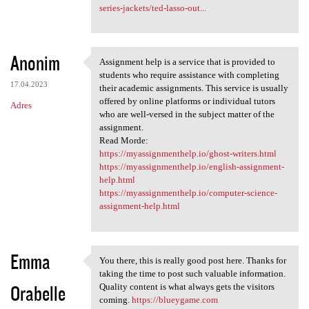
series-jackets/ted-lasso-out...
Anonim
Assignment help is a service that is provided to
Assignment help is a service
students who require assistance with completing
17.04.2023
their academic assignments. This service is usually
offered by online platforms or individual tutors
Adres
who are well-versed in the subject matter of the
assignment.
Read Morde:
https://myassignmenthelp.io/ghost-writers.html
https://myassignmenthelp.io/english-assignment-
help.html
https://myassignmenthelp.io/computer-science-
assignment-help.html
Emma
You there, this is really good post here. Thanks for
You there, this is really
taking the time to post such valuable information.
Orabelle
Quality content is what always gets the visitors
coming.
https://blueygame.com