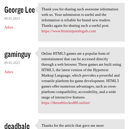
George Lee
Thank you for sharing such awesome information
Thank you for sharing such
with us. Your submission is useful and the
08.05.2023
information is reliable for brand new readers.
Thanks again for sharing such a useful post.
Adres
https://www.frontierparalegals.com
gaminguy
Online HTML5 games are a popular form of
Online HTML5 games are a
entertainment that can be accessed directly
09.05.2023
through a web browser. These games are built using
HTML5, the latest version of the Hypertext
Adres
Markup Language, which provides a powerful and
versatile platform for game development. HTML5
games offer numerous advantages, such as cross-
platform compatibility, accessibility, and a wide
range of interactive features.
https://theunblocked66.online/
deadbale
Thanks for the article that gave me more