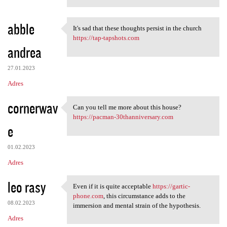
abble
It's sad that these thoughts persist in the church
It's sad that these thoughts
https://tap-tapshots.com
andrea
27.01.2023
Adres
cornerwav
Can you tell me more about this house?
Can you tell me more about
https://pacman-30thanniversary.com
e
01.02.2023
Adres
leo rasy
Even if it is quite acceptable
https://gartic-
Even if it is quite
phone.com
, this circumstance adds to the
08.02.2023
immersion and mental strain of the hypothesis.
Adres