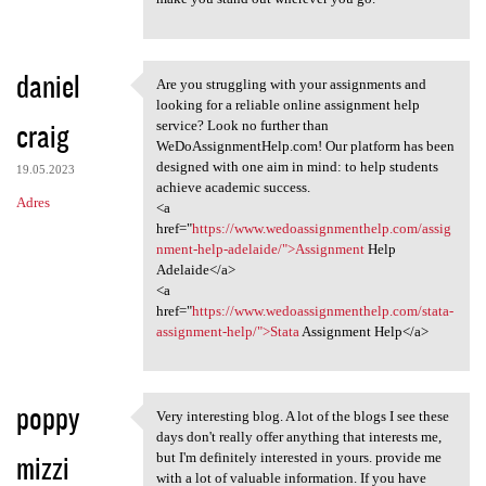
daniel
Are you struggling with your assignments and
Are you struggling with your
looking for a reliable online assignment help
craig
service? Look no further than
WeDoAssignmentHelp.com! Our platform has been
designed with one aim in mind: to help students
19.05.2023
achieve academic success.
Adres
<a
href="
https://www.wedoassignmenthelp.com/assig
nment-help-adelaide/">Assignment
Help
Adelaide</a>
<a
href="
https://www.wedoassignmenthelp.com/stata-
assignment-help/">Stata
Assignment Help</a>
poppy
Very interesting blog. A lot of the blogs I see these
Very interesting blog. A lot
days don't really offer anything that interests me,
mizzi
but I'm definitely interested in yours. provide me
with a lot of valuable information. If you have