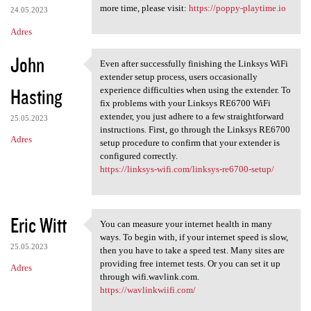
more time, please visit:
https://poppy-playtime.io
24.05.2023
Adres
John
Even after successfully finishing the Linksys WiFi
Even after successfully
extender setup process, users occasionally
Hasting
experience difficulties when using the extender. To
fix problems with your Linksys RE6700 WiFi
extender, you just adhere to a few straightforward
25.05.2023
instructions. First, go through the Linksys RE6700
Adres
setup procedure to confirm that your extender is
configured correctly.
https://linksys-wifi.com/linksys-re6700-setup/
Eric Witt
You can measure your internet health in many
You can measure your internet
ways. To begin with, if your internet speed is slow,
25.05.2023
then you have to take a speed test. Many sites are
providing free internet tests. Or you can set it up
Adres
through wifi.wavlink.com.
https://wavlinkwiifi.com/