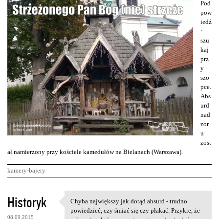
Pod
pow
iedź
:
szu
kaj
prz
y
szo
pce.
Abs
urd
nad
zor
u
zost
ał namierzony przy kościele kamedułów na Bielanach (Warszawa).
kamery-bajery
K
Historyk
Chyba największy jak dotąd absurd - trudno
Chyba największy jak dotąd
o
powiedzieć, czy śmiać się czy płakać. Przykre, że
08.09.2015