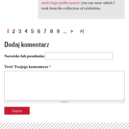
multi-logo-puffer-jacket/
you can wear. which I
took from the collection of celebrities.
S
1
2
3
4
5
6
7
8
9
…
t
Dodaj komentarz
r
o
Nazwisko lub pseudonim
n
y
Treść Twojego komentarza
*