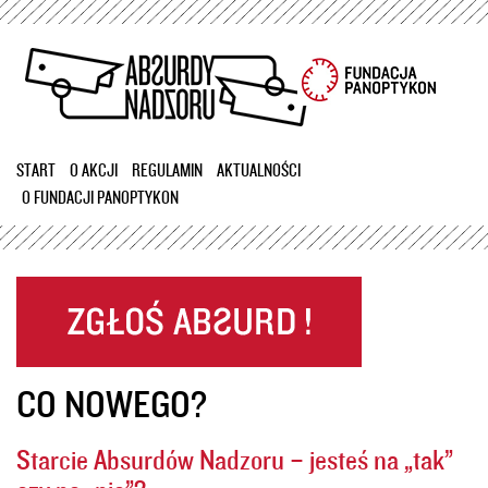
Przejdź
do
treści
START
O AKCJI
REGULAMIN
AKTUALNOŚCI
O FUNDACJI PANOPTYKON
CO NOWEGO?
Starcie Absurdów Nadzoru – jesteś na „tak”