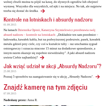
wolnej chwili można tu pójść na kawę, do słynnych ogrodów lub obejrzeć
wystawę. Wszystko dla wszystkich, od ręki i na miejscu. No tak, ale najpierw
trzeba się dostać do środka.
Kontrole na lotniskach i absurdy nadzoru
01.09.2015
Na łamach
Dziennika Opinii, Katarzyna Szymielewicz przedstawia swój
absurd nadzoru – kontrole na lotniskach
: „Dokładnie ten sam przedmiot –
ładowarka, kawałek kabla, but na podwyższonej podeszwie, pasek, kawałek
metalu gdzieś przy ciele, czy coś w kształcie tuby – raz uruchamia sygnał
ostrzegawczy i oznacza stracone 15 minut na dodatkowe sprawdzenie, a
innym razem okazuje się zupełnie niewidzialny”. A jaki absurd nadzoru
uwiera Ciebie najbardziej?
Jak wziąć udział w akcji „Absurdy Nadzoru"?
25.08.2015
Poznaj 5 sposobów na zaangażowanie się w akcję „Absurdy Nadzoru".
Znajdź kamerę na tym zdjęciu
07.09.2015
Nadesłany przez:
Anna R.