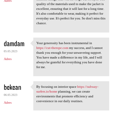
Adres
quality of the materials used to make the jacket is
excellent, ensuring that it will last for a long time.
It's also comfortable to wear, making it perfect for
everyday use. It's perfect for you. So don't miss this
chance.
damdam
Your generosity has been instrumental in
Your generosity has been
https://cut-therope.com
my success, and I cannot
05.05.2023
thank you enough for your unwavering support.
You have made a difference in my life, and I will
Adres
always be grateful for everything you have done
for me.
bekean
By focusing on interior space
https://subway-
By focusing on interior space
surfers.io/home
planning, we can create
06.05.2023
environments that promote efficiency and
convenience in our daily routines.
Adres