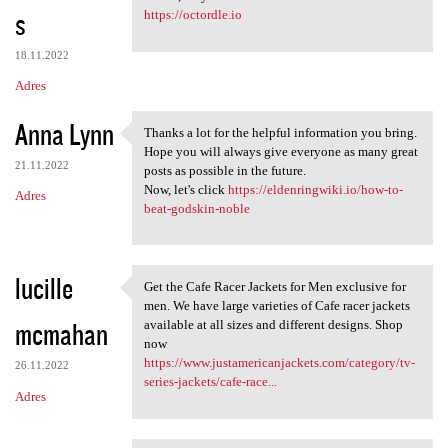
s
https://octordle.io
18.11.2022
Adres
Anna Lynn
Thanks a lot for the helpful information you bring.
Thanks a lot for the helpful
Hope you will always give everyone as many great
21.11.2022
posts as possible in the future.
Now, let's click
https://eldenringwiki.io/how-to-
Adres
beat-godskin-noble
lucille
Get the Cafe Racer Jackets for Men exclusive for
Get the Cafe Racer Jackets
men. We have large varieties of Cafe racer jackets
mcmahan
available at all sizes and different designs. Shop
now
https://www.justamericanjackets.com/category/tv-
26.11.2022
series-jackets/cafe-race...
Adres