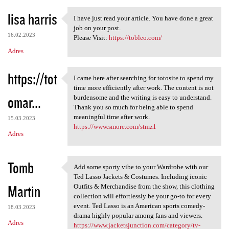
lisa harris
I have just read your article. You have done a great
I have just read your article
job on your post.
16.02.2023
Please Visit:
https://tobleo.com/
Adres
https://tot
I came here after searching for totosite to spend my
I came here after searching
time more efficiently after work. The content is not
omar...
burdensome and the writing is easy to understand.
Thank you so much for being able to spend
meaningful time after work.
15.03.2023
https://www.smore.com/stmz1
Adres
Tomb
Add some sporty vibe to your Wardrobe with our
Add some sporty vibe to your
Ted Lasso Jackets & Costumes. Including iconic
Martin
Outfits & Merchandise from the show, this clothing
collection will effortlessly be your go-to for every
event. Ted Lasso is an American sports comedy-
18.03.2023
drama highly popular among fans and viewers.
Adres
https://www.jacketsjunction.com/category/tv-