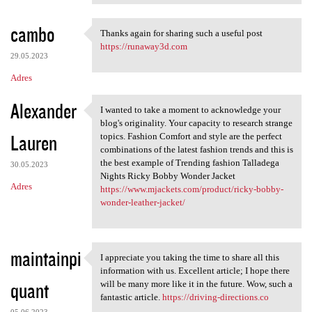
cambo
Thanks again for sharing such a useful post
Thanks again for sharing such
https://runaway3d.com
29.05.2023
Adres
Alexander
I wanted to take a moment to acknowledge your
I wanted to take a moment to
blog's originality. Your capacity to research strange
Lauren
topics. Fashion Comfort and style are the perfect
combinations of the latest fashion trends and this is
the best example of Trending fashion Talladega
30.05.2023
Nights Ricky Bobby Wonder Jacket
Adres
https://www.mjackets.com/product/ricky-bobby-
wonder-leather-jacket/
maintainpi
I appreciate you taking the time to share all this
I appreciate you taking the
information with us. Excellent article; I hope there
quant
will be many more like it in the future. Wow, such a
fantastic article.
https://driving-directions.co
05.06.2023