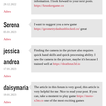
wow, great post. it gave me a
information. I look forward to your next posts.
29.12.2022
https://krunkergame.co
Adres
Serena
I want to suggest you a new game
I want to suggest you a new
https://geometrydashunblocked.co/
great
05.01.2023
Adres
jessica
Finding the camera in the picture also requires
Finding the camera in the
quick hand skills and quick processing ability. I
andrea
saw the camera in the picture, maybe it's because I
trained well at
https://deathrun3d.io
17.01.2023
Adres
daisymaria
The article in this forum is very good, this article is
The article in this forum is
very helpful for me. Nice to read your post. If you
19.01.2023
can, take a moment to play game
https://moto-
x3m.co
one of the most exciting games
Adres