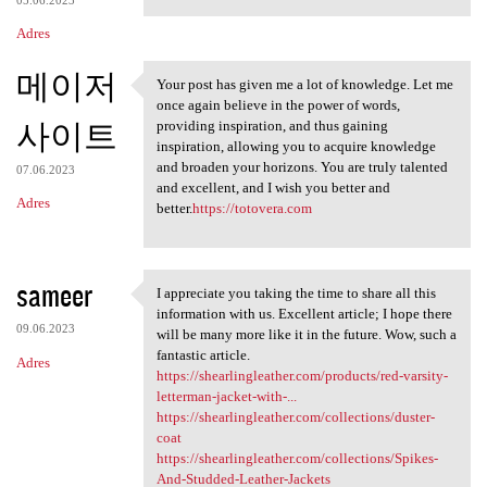
Adres
메이저
Your post has given me a lot of knowledge. Let me
Your post has given me a lot
once again believe in the power of words,
사이트
providing inspiration, and thus gaining
inspiration, allowing you to acquire knowledge
and broaden your horizons. You are truly talented
07.06.2023
and excellent, and I wish you better and
Adres
better.
https://totovera.com
sameer
I appreciate you taking the time to share all this
I appreciate you taking the
information with us. Excellent article; I hope there
09.06.2023
will be many more like it in the future. Wow, such a
fantastic article.
Adres
https://shearlingleather.com/products/red-varsity-
letterman-jacket-with-...
https://shearlingleather.com/collections/duster-
coat
https://shearlingleather.com/collections/Spikes-
And-Studded-Leather-Jackets