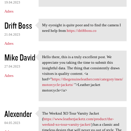
19.04.2023
Adres
Drift Boss
My eyesight is quite poor and to find the camera I
My eyesight is quite poor and
need help from
https://driftboss.co
21.04.2023
Adres
Mike David
Hello there, this is a truly excellent post. We
Hello there, this is a truly
appreciate you taking the time to submit this
27.04.2023
insightful data. The thing that consistently draws
visitors is quality content. <a
Adres
href="
https://thegenuineleather.com/category/men/
motorcycle-jackets/
">Leather jacket
motorcycle</a>
Alexender
The Weeknd XO Tour Varsity Jacket
The Weeknd XO Tour Varsity
(
https://www.leatherjacketz.com/product/the-
04.05.2023
weeknd-xo-tour-varsity-jacket/
) has a classic and
timeless design that will never go out of style. The