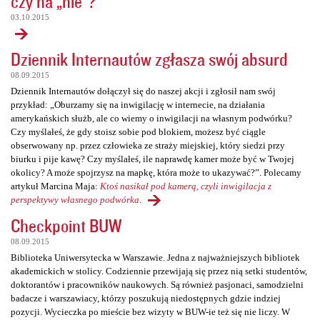
czy na „nie”?
03.10.2015
Dziennik Internautów zgłasza swój absurd
08.09.2015
Dziennik Internautów dołączył się do naszej akcji i zgłosił nam swój
przykład: „Oburzamy się na inwigilację w internecie, na działania
amerykańskich służb, ale co wiemy o inwigilacji na własnym podwórku?
Czy myślałeś, że gdy stoisz sobie pod blokiem, możesz być ciągle
obserwowany np. przez człowieka ze straży miejskiej, który siedzi przy
biurku i pije kawę? Czy myślałeś, ile naprawdę kamer może być w Twojej
okolicy? A może spojrzysz na mapkę, która może to ukazywać?”. Polecamy
artykuł Marcina Maja:
Ktoś nasikał pod kamerą, czyli inwigilacja z
perspektywy własnego podwórka
.
Checkpoint BUW
08.09.2015
Biblioteka Uniwersytecka w Warszawie. Jedna z najważniejszych bibliotek
akademickich w stolicy. Codziennie przewijają się przez nią setki studentów,
doktorantów i pracowników naukowych. Są również pasjonaci, samodzielni
badacze i warszawiacy, którzy poszukują niedostępnych gdzie indziej
pozycji. Wycieczka po mieście bez wizyty w BUW-ie też się nie liczy. W