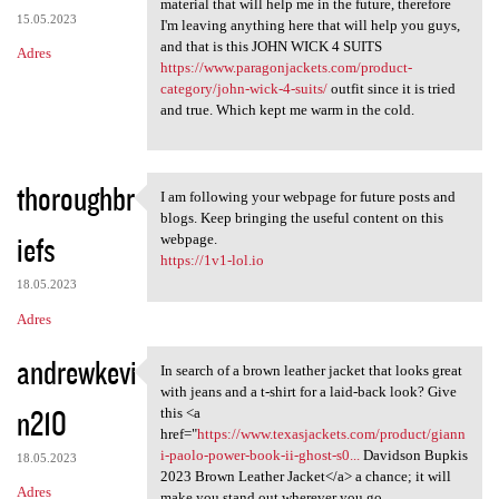
material that will help me in the future, therefore
15.05.2023
I'm leaving anything here that will help you guys,
and that is this JOHN WICK 4 SUITS
Adres
https://www.paragonjackets.com/product-
category/john-wick-4-suits/
outfit since it is tried
and true. Which kept me warm in the cold.
thoroughbr
I am following your webpage for future posts and
I am following your webpage
blogs. Keep bringing the useful content on this
iefs
webpage.
https://1v1-lol.io
18.05.2023
Adres
andrewkevi
In search of a brown leather jacket that looks great
In search of a brown leather
with jeans and a t-shirt for a laid-back look? Give
n210
this <a
href="
https://www.texasjackets.com/product/giann
i-paolo-power-book-ii-ghost-s0...
Davidson Bupkis
18.05.2023
2023 Brown Leather Jacket</a> a chance; it will
Adres
make you stand out wherever you go.