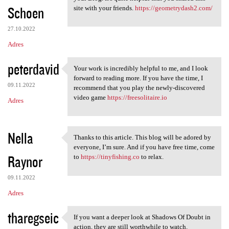
Schoen
site with your friends.
https://geometrydash2.com/
27.10.2022
Adres
peterdavid
Your work is incredibly helpful to me, and I look
Your work is incredibly
forward to reading more. If you have the time, I
09.11.2022
recommend that you play the newly-discovered
video game
https://freesolitaire.io
Adres
Nella
Thanks to this article. This blog will be adored by
Thanks to this article. This
everyone, I’m sure. And if you have free time, come
Raynor
to
https://tinyfishing.co
to relax.
09.11.2022
Adres
tharegseic
If you want a deeper look at Shadows Of Doubt in
If you want a deeper look at
action, they are still worthwhile to watch.