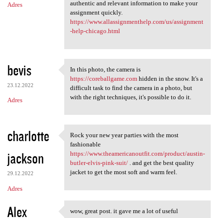
authentic and relevant information to make your
Adres
assignment quickly.
https://www.allassignmenthelp.com/us/assignment
-help-chicago.html
bevis
In this photo, the camera is
In this photo, the camera is
https://coreballgame.com
hidden in the snow. It's a
23.12.2022
difficult task to find the camera in a photo, but
with the right techniques, it's possible to do it.
Adres
charlotte
Rock your new year parties with the most
Rock your new year parties
fashionable
jackson
https://www.theamericanoutfit.com/product/austin-
butler-elvis-pink-suit/
. and get the best quality
jacket to get the most soft and warm feel.
29.12.2022
Adres
Alex
wow, great post. it gave me a lot of useful