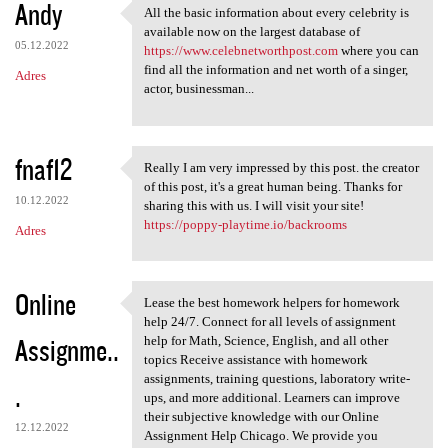
Andy
All the basic information about every celebrity is
All the basic information
available now on the largest database of
05.12.2022
https://www.celebnetworthpost.com
where you can
find all the information and net worth of a singer,
Adres
actor, businessman...
fnaf12
Really I am very impressed by this post. the creator
Really I am very impressed by
of this post, it's a great human being. Thanks for
10.12.2022
sharing this with us. I will visit your site!
https://poppy-playtime.io/backrooms
Adres
Online
Lease the best homework helpers for homework
Lease the best homework
help 24/7. Connect for all levels of assignment
Assignme..
help for Math, Science, English, and all other
topics Receive assistance with homework
assignments, training questions, laboratory write-
.
ups, and more additional. Learners can improve
their subjective knowledge with our Online
12.12.2022
Assignment Help Chicago. We provide you