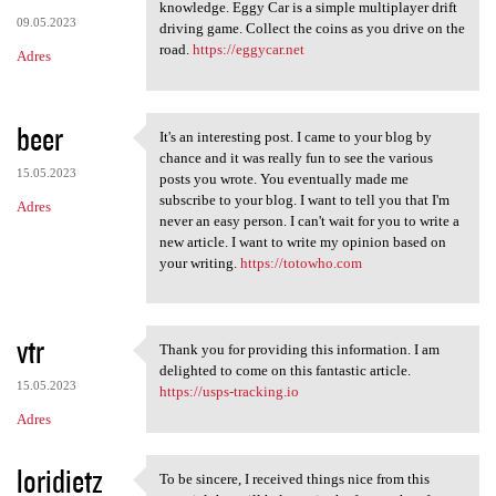
Thanks for the article that
knowledge. Eggy Car is a simple multiplayer drift
09.05.2023
driving game. Collect the coins as you drive on the
road.
https://eggycar.net
Adres
beer
It's an interesting post. I came to your blog by
It's an interesting post. I
chance and it was really fun to see the various
15.05.2023
posts you wrote. You eventually made me
subscribe to your blog. I want to tell you that I'm
Adres
never an easy person. I can't wait for you to write a
new article. I want to write my opinion based on
your writing.
https://totowho.com
vtr
Thank you for providing this information. I am
Thank you for providing this
delighted to come on this fantastic article.
15.05.2023
https://usps-tracking.io
Adres
loridietz
To be sincere, I received things nice from this
To be sincere, I received