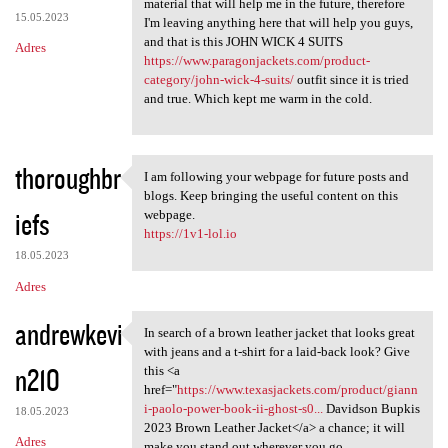
material that will help me in the future, therefore
15.05.2023
I'm leaving anything here that will help you guys,
and that is this JOHN WICK 4 SUITS
Adres
https://www.paragonjackets.com/product-
category/john-wick-4-suits/
outfit since it is tried
and true. Which kept me warm in the cold.
thoroughbr
I am following your webpage for future posts and
I am following your webpage
blogs. Keep bringing the useful content on this
iefs
webpage.
https://1v1-lol.io
18.05.2023
Adres
andrewkevi
In search of a brown leather jacket that looks great
In search of a brown leather
with jeans and a t-shirt for a laid-back look? Give
n210
this <a
href="
https://www.texasjackets.com/product/giann
i-paolo-power-book-ii-ghost-s0...
Davidson Bupkis
18.05.2023
2023 Brown Leather Jacket</a> a chance; it will
Adres
make you stand out wherever you go.