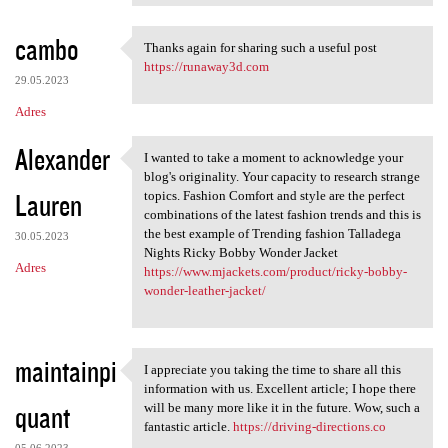
cambo
Thanks again for sharing such a useful post
Thanks again for sharing such
https://runaway3d.com
29.05.2023
Adres
Alexander
I wanted to take a moment to acknowledge your
I wanted to take a moment to
blog's originality. Your capacity to research strange
Lauren
topics. Fashion Comfort and style are the perfect
combinations of the latest fashion trends and this is
the best example of Trending fashion Talladega
30.05.2023
Nights Ricky Bobby Wonder Jacket
Adres
https://www.mjackets.com/product/ricky-bobby-
wonder-leather-jacket/
maintainpi
I appreciate you taking the time to share all this
I appreciate you taking the
information with us. Excellent article; I hope there
quant
will be many more like it in the future. Wow, such a
fantastic article.
https://driving-directions.co
05.06.2023