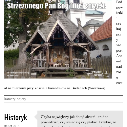
Pod
pow
iedź
:
szu
kaj
prz
y
szo
pce.
Abs
urd
nad
zor
u
zost
ał namierzony przy kościele kamedułów na Bielanach (Warszawa).
kamery-bajery
K
Historyk
Chyba największy jak dotąd absurd - trudno
Chyba największy jak dotąd
o
powiedzieć, czy śmiać się czy płakać. Przykre, że
08.09.2015