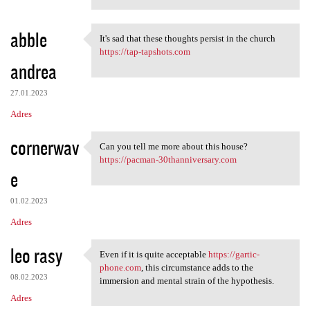
abble
It's sad that these thoughts persist in the church
It's sad that these thoughts
https://tap-tapshots.com
andrea
27.01.2023
Adres
cornerwav
Can you tell me more about this house?
Can you tell me more about
https://pacman-30thanniversary.com
e
01.02.2023
Adres
leo rasy
Even if it is quite acceptable
https://gartic-
Even if it is quite
phone.com
, this circumstance adds to the
08.02.2023
immersion and mental strain of the hypothesis.
Adres