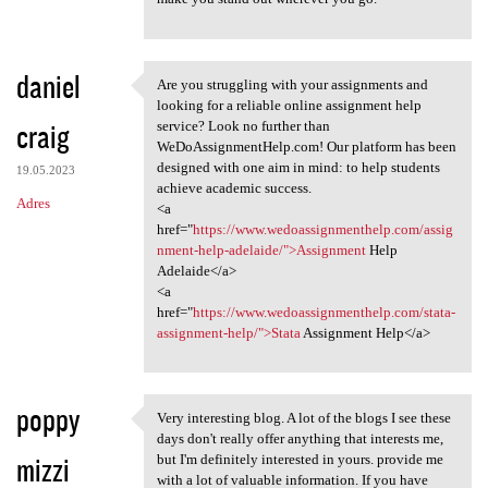
daniel
Are you struggling with your assignments and
Are you struggling with your
looking for a reliable online assignment help
craig
service? Look no further than
WeDoAssignmentHelp.com! Our platform has been
designed with one aim in mind: to help students
19.05.2023
achieve academic success.
Adres
<a
href="
https://www.wedoassignmenthelp.com/assig
nment-help-adelaide/">Assignment
Help
Adelaide</a>
<a
href="
https://www.wedoassignmenthelp.com/stata-
assignment-help/">Stata
Assignment Help</a>
poppy
Very interesting blog. A lot of the blogs I see these
Very interesting blog. A lot
days don't really offer anything that interests me,
mizzi
but I'm definitely interested in yours. provide me
with a lot of valuable information. If you have