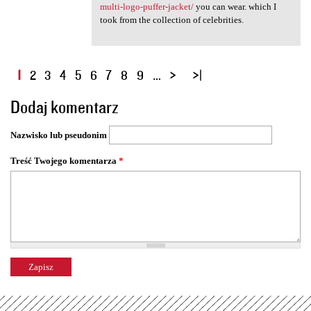
multi-logo-puffer-jacket/
you can wear. which I
took from the collection of celebrities.
S
1
2
3
4
5
6
7
8
9
…
t
Dodaj komentarz
r
o
Nazwisko lub pseudonim
n
y
Treść Twojego komentarza
*