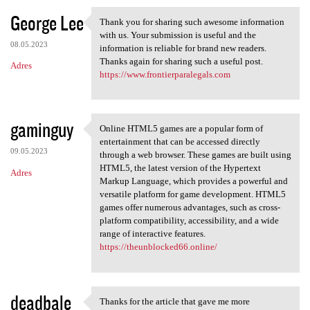
George Lee
Thank you for sharing such awesome information
Thank you for sharing such
with us. Your submission is useful and the
08.05.2023
information is reliable for brand new readers.
Thanks again for sharing such a useful post.
Adres
https://www.frontierparalegals.com
gaminguy
Online HTML5 games are a popular form of
Online HTML5 games are a
entertainment that can be accessed directly
09.05.2023
through a web browser. These games are built using
HTML5, the latest version of the Hypertext
Adres
Markup Language, which provides a powerful and
versatile platform for game development. HTML5
games offer numerous advantages, such as cross-
platform compatibility, accessibility, and a wide
range of interactive features.
https://theunblocked66.online/
deadbale
Thanks for the article that gave me more