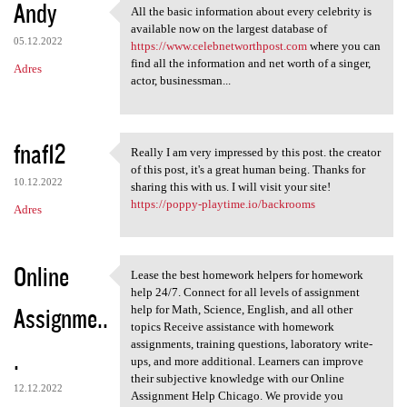
Andy
All the basic information about every celebrity is
All the basic information
available now on the largest database of
05.12.2022
https://www.celebnetworthpost.com
where you can
find all the information and net worth of a singer,
Adres
actor, businessman...
fnaf12
Really I am very impressed by this post. the creator
Really I am very impressed by
of this post, it's a great human being. Thanks for
10.12.2022
sharing this with us. I will visit your site!
https://poppy-playtime.io/backrooms
Adres
Online
Lease the best homework helpers for homework
Lease the best homework
help 24/7. Connect for all levels of assignment
Assignme..
help for Math, Science, English, and all other
topics Receive assistance with homework
assignments, training questions, laboratory write-
.
ups, and more additional. Learners can improve
their subjective knowledge with our Online
12.12.2022
Assignment Help Chicago. We provide you