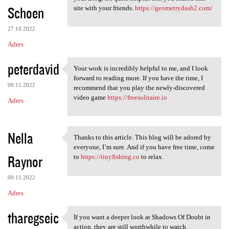
Schoen
site with your friends.
https://geometrydash2.com/
27.10.2022
Adres
peterdavid
Your work is incredibly helpful to me, and I look
Your work is incredibly
forward to reading more. If you have the time, I
09.11.2022
recommend that you play the newly-discovered
video game
https://freesolitaire.io
Adres
Nella
Thanks to this article. This blog will be adored by
Thanks to this article. This
everyone, I’m sure. And if you have free time, come
Raynor
to
https://tinyfishing.co
to relax.
09.11.2022
Adres
tharegseic
If you want a deeper look at Shadows Of Doubt in
If you want a deeper look at
action, they are still worthwhile to watch.