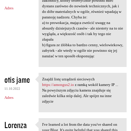
m
zakonnicy, którzy teoretycznie powinni mieć
dystans zarówno do nowinek technicznych, jak i
Adres
e
do dóbr materialnych w ogóle, również wpadają w
n
paranoję nadzoru. Chyba że:
a) to prowokacja, mająca zwrócić uwagę na
t
absurdy dzisiejszych czasów - ale niestety na to nie
a
wygląda, a większość osób i tak by tego nie
złapała
r
b) figura ze żłóbka to bardzo cenny, wielowiekowy,
z
zabytek - ale wtedy w ogóle nie powinno się jej
narażać w ten sposób eksponując
e
otis jame
Znajdź listę urządzeń sieciowych
Znajdź listę urządzeń
https://amongus2.io
z ramką wokół kamery IP ...
11.10.2022
Na powyższym zdjęciu kamera znajduje się
zaledwie kilka stóp dalej. Ale spójrz na inne
Adres
zdjęcie
Lorenza
I've learned a lot from the data you've shared on
I've learned a lot from the
your Blog. It's quite helpful that you shared this