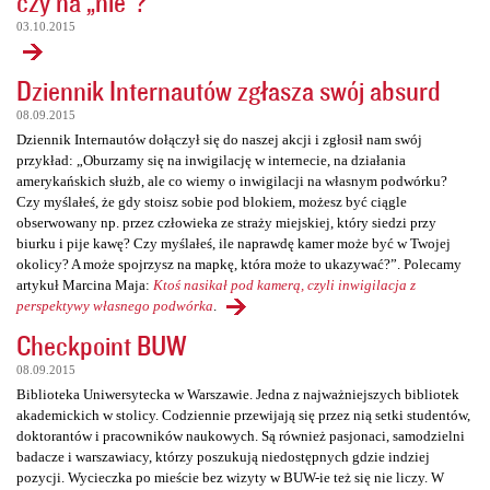
czy na „nie”?
03.10.2015
Dziennik Internautów zgłasza swój absurd
08.09.2015
Dziennik Internautów dołączył się do naszej akcji i zgłosił nam swój
przykład: „Oburzamy się na inwigilację w internecie, na działania
amerykańskich służb, ale co wiemy o inwigilacji na własnym podwórku?
Czy myślałeś, że gdy stoisz sobie pod blokiem, możesz być ciągle
obserwowany np. przez człowieka ze straży miejskiej, który siedzi przy
biurku i pije kawę? Czy myślałeś, ile naprawdę kamer może być w Twojej
okolicy? A może spojrzysz na mapkę, która może to ukazywać?”. Polecamy
artykuł Marcina Maja:
Ktoś nasikał pod kamerą, czyli inwigilacja z
perspektywy własnego podwórka
.
Checkpoint BUW
08.09.2015
Biblioteka Uniwersytecka w Warszawie. Jedna z najważniejszych bibliotek
akademickich w stolicy. Codziennie przewijają się przez nią setki studentów,
doktorantów i pracowników naukowych. Są również pasjonaci, samodzielni
badacze i warszawiacy, którzy poszukują niedostępnych gdzie indziej
pozycji. Wycieczka po mieście bez wizyty w BUW-ie też się nie liczy. W