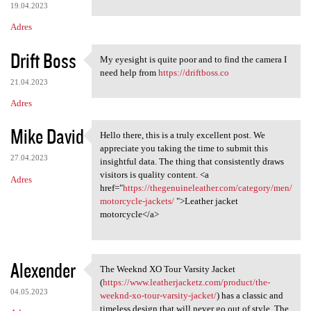
19.04.2023
Adres
Drift Boss
My eyesight is quite poor and to find the camera I
My eyesight is quite poor and
need help from
https://driftboss.co
21.04.2023
Adres
Mike David
Hello there, this is a truly excellent post. We
Hello there, this is a truly
appreciate you taking the time to submit this
27.04.2023
insightful data. The thing that consistently draws
visitors is quality content. <a
Adres
href="
https://thegenuineleather.com/category/men/
motorcycle-jackets/
">Leather jacket
motorcycle</a>
Alexender
The Weeknd XO Tour Varsity Jacket
The Weeknd XO Tour Varsity
(
https://www.leatherjacketz.com/product/the-
04.05.2023
weeknd-xo-tour-varsity-jacket/
) has a classic and
timeless design that will never go out of style. The