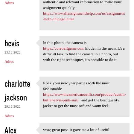
authentic and relevant information to make your
Adres
assignment quickly.
https://www.allassignmenthelp.com/us/assignment
-help-chicago.html
bevis
In this photo, the camera is
In this photo, the camera is
https://coreballgame.com
hidden in the snow. It's a
23.12.2022
difficult task to find the camera in a photo, but
with the right techniques, it's possible to do it.
Adres
charlotte
Rock your new year parties with the most
Rock your new year parties
fashionable
jackson
https://www.theamericanoutfit.com/product/austin-
butler-elvis-pink-suit/
. and get the best quality
jacket to get the most soft and warm feel.
29.12.2022
Adres
Alex
wow, great post. it gave me a lot of useful