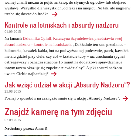
wolnej chwili można tu pójść na kawę, do słynnych ogrodów lub obejrzeć
wystawę. Wszystko dla wszystkich, od ręki i na miejscu. No tak, ale najpierw
trzeba się dostać do środka.
Kontrole na lotniskach i absurdy nadzoru
01.09.2015
Na łamach
Dziennika Opinii, Katarzyna Szymielewicz przedstawia swój
absurd nadzoru – kontrole na lotniskach
: „Dokładnie ten sam przedmiot –
ładowarka, kawałek kabla, but na podwyższonej podeszwie, pasek, kawałek
metalu gdzieś przy ciele, czy coś w kształcie tuby – raz uruchamia sygnał
ostrzegawczy i oznacza stracone 15 minut na dodatkowe sprawdzenie, a
innym razem okazuje się zupełnie niewidzialny”. A jaki absurd nadzoru
uwiera Ciebie najbardziej?
Jak wziąć udział w akcji „Absurdy Nadzoru"?
25.08.2015
Poznaj 5 sposobów na zaangażowanie się w akcję „Absurdy Nadzoru".
Znajdź kamerę na tym zdjęciu
07.09.2015
Nadesłany przez:
Anna R.