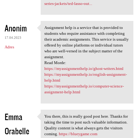
series-jackets/ted-lasso-out...
Anonim
Assignment help is a service that is provided to
Assignment help is a service
students who require assistance with completing
17.04.2023
their academic assignments. This service is usually
offered by online platforms or individual tutors
Adres
who are well-versed in the subject matter of the
assignment.
Read Morde:
https://myassignmenthelp.io/ghost-writers.html
https://myassignmenthelp.io/english-assignment-
help.html
https://myassignmenthelp.io/computer-science-
assignment-help.html
Emma
You there, this is really good post here. Thanks for
You there, this is really
taking the time to post such valuable information.
Orabelle
Quality content is what always gets the visitors
coming.
https://blueygame.com