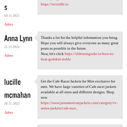
s
https://octordle.io
18.11.2022
Adres
Anna Lynn
Thanks a lot for the helpful information you bring.
Thanks a lot for the helpful
Hope you will always give everyone as many great
21.11.2022
posts as possible in the future.
Now, let's click
https://eldenringwiki.io/how-to-
Adres
beat-godskin-noble
lucille
Get the Cafe Racer Jackets for Men exclusive for
Get the Cafe Racer Jackets
men. We have large varieties of Cafe racer jackets
mcmahan
available at all sizes and different designs. Shop
now
https://www.justamericanjackets.com/category/tv-
26.11.2022
series-jackets/cafe-race...
Adres