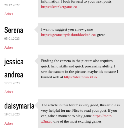
wow, great post. it gave me a
information. I look forward to your next posts.
29.12.2022
https://krunkergame.co
Adres
Serena
I want to suggest you a new game
I want to suggest you a new
https://geometrydashunblocked.co/
great
05.01.2023
Adres
jessica
Finding the camera in the picture also requires
Finding the camera in the
quick hand skills and quick processing ability. I
andrea
saw the camera in the picture, maybe it's because I
trained well at
https://deathrun3d.io
17.01.2023
Adres
daisymaria
The article in this forum is very good, this article is
The article in this forum is
very helpful for me. Nice to read your post. If you
19.01.2023
can, take a moment to play game
https://moto-
x3m.co
one of the most exciting games
Adres