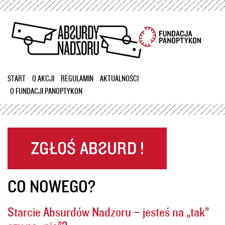
Przejdź
do
treści
START
O AKCJI
REGULAMIN
AKTUALNOŚCI
O FUNDACJI PANOPTYKON
CO NOWEGO?
Starcie Absurdów Nadzoru – jesteś na „tak”