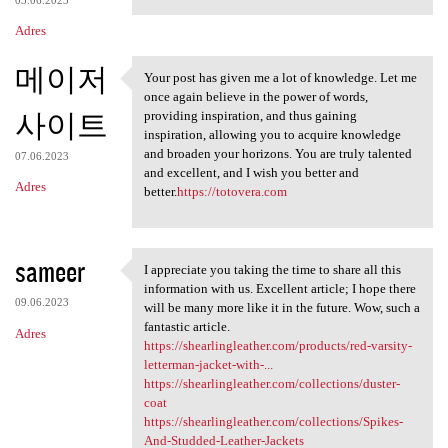
Adres
메이저
Your post has given me a lot of knowledge. Let me
Your post has given me a lot
once again believe in the power of words,
사이트
providing inspiration, and thus gaining
inspiration, allowing you to acquire knowledge
and broaden your horizons. You are truly talented
07.06.2023
and excellent, and I wish you better and
Adres
better.
https://totovera.com
sameer
I appreciate you taking the time to share all this
I appreciate you taking the
information with us. Excellent article; I hope there
09.06.2023
will be many more like it in the future. Wow, such a
fantastic article.
Adres
https://shearlingleather.com/products/red-varsity-
letterman-jacket-with-...
https://shearlingleather.com/collections/duster-
coat
https://shearlingleather.com/collections/Spikes-
And-Studded-Leather-Jackets