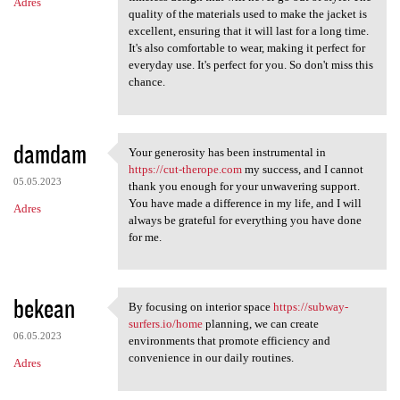
Adres
quality of the materials used to make the jacket is
excellent, ensuring that it will last for a long time.
It's also comfortable to wear, making it perfect for
everyday use. It's perfect for you. So don't miss this
chance.
damdam
Your generosity has been instrumental in
Your generosity has been
https://cut-therope.com
my success, and I cannot
05.05.2023
thank you enough for your unwavering support.
You have made a difference in my life, and I will
Adres
always be grateful for everything you have done
for me.
bekean
By focusing on interior space
https://subway-
By focusing on interior space
surfers.io/home
planning, we can create
06.05.2023
environments that promote efficiency and
convenience in our daily routines.
Adres