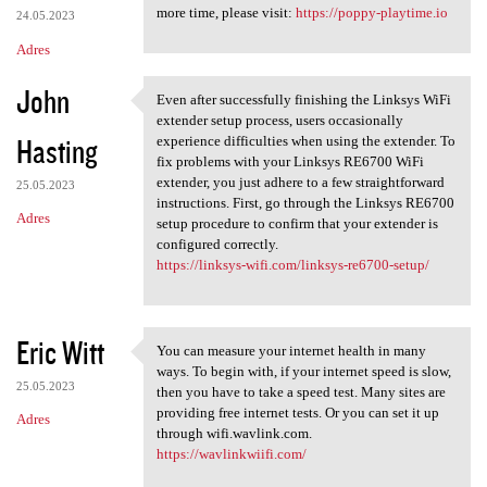
more time, please visit:
https://poppy-playtime.io
24.05.2023
Adres
John
Even after successfully finishing the Linksys WiFi
Even after successfully
extender setup process, users occasionally
Hasting
experience difficulties when using the extender. To
fix problems with your Linksys RE6700 WiFi
extender, you just adhere to a few straightforward
25.05.2023
instructions. First, go through the Linksys RE6700
Adres
setup procedure to confirm that your extender is
configured correctly.
https://linksys-wifi.com/linksys-re6700-setup/
Eric Witt
You can measure your internet health in many
You can measure your internet
ways. To begin with, if your internet speed is slow,
25.05.2023
then you have to take a speed test. Many sites are
providing free internet tests. Or you can set it up
Adres
through wifi.wavlink.com.
https://wavlinkwiifi.com/