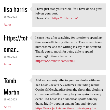
lisa harris
I have just read your article. You have done a great
I have just read your article
job on your post.
16.02.2023
Please Visit:
https://tobleo.com/
Adres
https://tot
I came here after searching for totosite to spend my
I came here after searching
time more efficiently after work. The content is not
omar...
burdensome and the writing is easy to understand.
Thank you so much for being able to spend
meaningful time after work.
15.03.2023
https://www.smore.com/stmz1
Adres
Tomb
Add some sporty vibe to your Wardrobe with our
Add some sporty vibe to your
Ted Lasso Jackets & Costumes. Including iconic
Martin
Outfits & Merchandise from the show, this clothing
collection will effortlessly be your go-to for every
event. Ted Lasso is an American sports comedy-
18.03.2023
drama highly popular among fans and viewers.
Adres
https://www.jacketsjunction.com/category/tv-