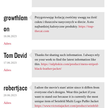
growthlem
Przygotowując kolację zwróćmy uwagę na ilość
Przygotowując kolację zwróćmy
cukru i tłuszczów nasyconych w diecie. A oto
on
najbardziej kaloryczne produkty.
https://trap-
thecat.com
16.06.2023
Adres
Tom Devid
Thanks for sharing such information. I always rely
Thanks for sharing such
on your work to find the latest information like
17.06.2023
this.
https://ralphskin.com/product/mens-striped-
black-leather-jacket/
Adres
robertjace
I adore the movie's stars' attire since it differs from
I adore the movie's stars'
everyone else's designs. Wear this jacket if you
20.06.2023
want to stand out because it is currently the most
unique item of Seinfeld Multi Logo Puffer Jacket
Adres
https://www.victoriajacket.com/product/seinfeld-