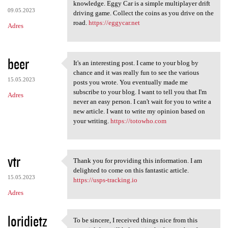
Thanks for the article that
knowledge. Eggy Car is a simple multiplayer drift
09.05.2023
driving game. Collect the coins as you drive on the
road.
https://eggycar.net
Adres
beer
It's an interesting post. I came to your blog by
It's an interesting post. I
chance and it was really fun to see the various
15.05.2023
posts you wrote. You eventually made me
subscribe to your blog. I want to tell you that I'm
Adres
never an easy person. I can't wait for you to write a
new article. I want to write my opinion based on
your writing.
https://totowho.com
vtr
Thank you for providing this information. I am
Thank you for providing this
delighted to come on this fantastic article.
15.05.2023
https://usps-tracking.io
Adres
loridietz
To be sincere, I received things nice from this
To be sincere, I received