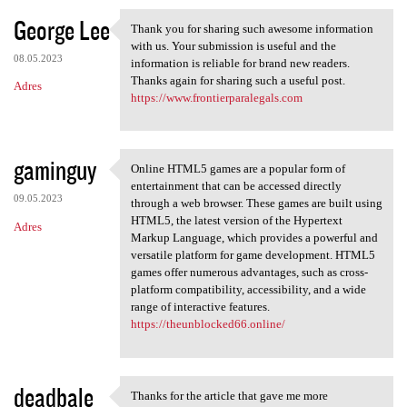
George Lee
Thank you for sharing such awesome information
Thank you for sharing such
with us. Your submission is useful and the
08.05.2023
information is reliable for brand new readers.
Thanks again for sharing such a useful post.
Adres
https://www.frontierparalegals.com
gaminguy
Online HTML5 games are a popular form of
Online HTML5 games are a
entertainment that can be accessed directly
09.05.2023
through a web browser. These games are built using
HTML5, the latest version of the Hypertext
Adres
Markup Language, which provides a powerful and
versatile platform for game development. HTML5
games offer numerous advantages, such as cross-
platform compatibility, accessibility, and a wide
range of interactive features.
https://theunblocked66.online/
deadbale
Thanks for the article that gave me more