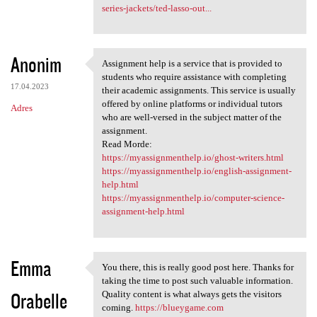
series-jackets/ted-lasso-out...
Anonim
Assignment help is a service that is provided to
Assignment help is a service
students who require assistance with completing
17.04.2023
their academic assignments. This service is usually
offered by online platforms or individual tutors
Adres
who are well-versed in the subject matter of the
assignment.
Read Morde:
https://myassignmenthelp.io/ghost-writers.html
https://myassignmenthelp.io/english-assignment-
help.html
https://myassignmenthelp.io/computer-science-
assignment-help.html
Emma
You there, this is really good post here. Thanks for
You there, this is really
taking the time to post such valuable information.
Orabelle
Quality content is what always gets the visitors
coming.
https://blueygame.com