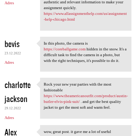
authentic and relevant information to make your
Adres
assignment quickly.
https://www.allassignmenthelp.com/us/assignment
-help-chicago.html
bevis
In this photo, the camera is
In this photo, the camera is
https://coreballgame.com
hidden in the snow. It's a
23.12.2022
difficult task to find the camera in a photo, but
with the right techniques, it's possible to do it.
Adres
charlotte
Rock your new year parties with the most
Rock your new year parties
fashionable
jackson
https://www.theamericanoutfit.com/product/austin-
butler-elvis-pink-suit/
. and get the best quality
jacket to get the most soft and warm feel.
29.12.2022
Adres
Alex
wow, great post. it gave me a lot of useful