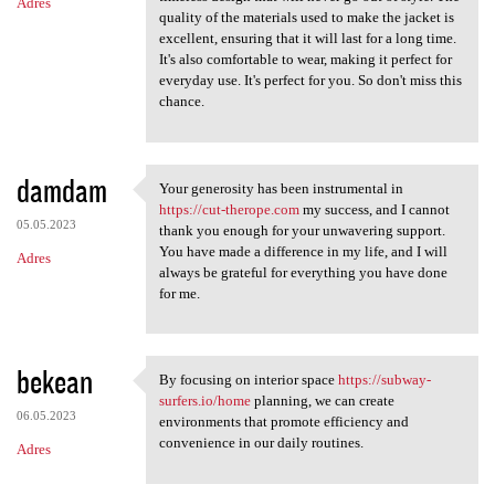
Adres
quality of the materials used to make the jacket is
excellent, ensuring that it will last for a long time.
It's also comfortable to wear, making it perfect for
everyday use. It's perfect for you. So don't miss this
chance.
damdam
Your generosity has been instrumental in
Your generosity has been
https://cut-therope.com
my success, and I cannot
05.05.2023
thank you enough for your unwavering support.
You have made a difference in my life, and I will
Adres
always be grateful for everything you have done
for me.
bekean
By focusing on interior space
https://subway-
By focusing on interior space
surfers.io/home
planning, we can create
06.05.2023
environments that promote efficiency and
convenience in our daily routines.
Adres