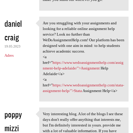
daniel
Are you struggling with your assignments and
Are you struggling with your
looking for a reliable online assignment help
craig
service? Look no further than
WeDoAssignmentHelp.com! Our platform has been
designed with one aim in mind: to help students
19.05.2023
achieve academic success.
Adres
<a
href="
https://www.wedoassignmenthelp.com/assig
nment-help-adelaide/">Assignment
Help
Adelaide</a>
<a
href="
https://www.wedoassignmenthelp.com/stata-
assignment-help/">Stata
Assignment Help</a>
poppy
Very interesting blog. A lot of the blogs I see these
Very interesting blog. A lot
days don't really offer anything that interests me,
mizzi
but I'm definitely interested in yours. provide me
with a lot of valuable information. If you have