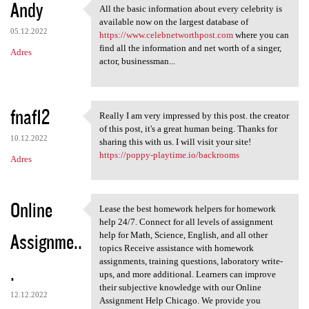
Andy
All the basic information about every celebrity is
All the basic information
available now on the largest database of
05.12.2022
https://www.celebnetworthpost.com
where you can
find all the information and net worth of a singer,
Adres
actor, businessman...
fnaf12
Really I am very impressed by this post. the creator
Really I am very impressed by
of this post, it's a great human being. Thanks for
10.12.2022
sharing this with us. I will visit your site!
https://poppy-playtime.io/backrooms
Adres
Online
Lease the best homework helpers for homework
Lease the best homework
help 24/7. Connect for all levels of assignment
Assignme..
help for Math, Science, English, and all other
topics Receive assistance with homework
assignments, training questions, laboratory write-
.
ups, and more additional. Learners can improve
their subjective knowledge with our Online
12.12.2022
Assignment Help Chicago. We provide you