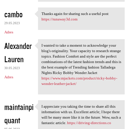
cambo
Thanks again for sharing such a useful post
Thanks again for sharing such
https://runaway3d.com
29.05.2023
Adres
Alexander
I wanted to take a moment to acknowledge your
I wanted to take a moment to
blog's originality. Your capacity to research strange
Lauren
topics. Fashion Comfort and style are the perfect
combinations of the latest fashion trends and this is
the best example of Trending fashion Talladega
30.05.2023
Nights Ricky Bobby Wonder Jacket
Adres
https://www.mjackets.com/product/ricky-bobby-
wonder-leather-jacket/
maintainpi
I appreciate you taking the time to share all this
I appreciate you taking the
information with us. Excellent article; I hope there
quant
will be many more like it in the future. Wow, such a
fantastic article.
https://driving-directions.co
05.06.2023