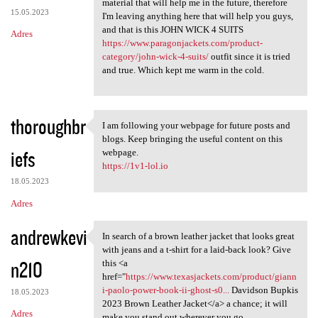
material that will help me in the future, therefore
15.05.2023
I'm leaving anything here that will help you guys,
and that is this JOHN WICK 4 SUITS
Adres
https://www.paragonjackets.com/product-
category/john-wick-4-suits/
outfit since it is tried
and true. Which kept me warm in the cold.
thoroughbr
I am following your webpage for future posts and
I am following your webpage
blogs. Keep bringing the useful content on this
iefs
webpage.
https://1v1-lol.io
18.05.2023
Adres
andrewkevi
In search of a brown leather jacket that looks great
In search of a brown leather
with jeans and a t-shirt for a laid-back look? Give
n210
this <a
href="
https://www.texasjackets.com/product/giann
i-paolo-power-book-ii-ghost-s0...
Davidson Bupkis
18.05.2023
2023 Brown Leather Jacket</a> a chance; it will
Adres
make you stand out wherever you go.