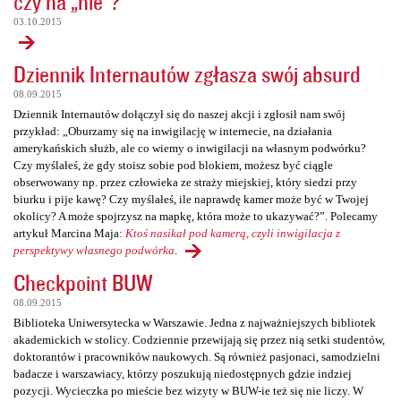
czy na „nie”?
03.10.2015
Dziennik Internautów zgłasza swój absurd
08.09.2015
Dziennik Internautów dołączył się do naszej akcji i zgłosił nam swój
przykład: „Oburzamy się na inwigilację w internecie, na działania
amerykańskich służb, ale co wiemy o inwigilacji na własnym podwórku?
Czy myślałeś, że gdy stoisz sobie pod blokiem, możesz być ciągle
obserwowany np. przez człowieka ze straży miejskiej, który siedzi przy
biurku i pije kawę? Czy myślałeś, ile naprawdę kamer może być w Twojej
okolicy? A może spojrzysz na mapkę, która może to ukazywać?”. Polecamy
artykuł Marcina Maja:
Ktoś nasikał pod kamerą, czyli inwigilacja z
perspektywy własnego podwórka
.
Checkpoint BUW
08.09.2015
Biblioteka Uniwersytecka w Warszawie. Jedna z najważniejszych bibliotek
akademickich w stolicy. Codziennie przewijają się przez nią setki studentów,
doktorantów i pracowników naukowych. Są również pasjonaci, samodzielni
badacze i warszawiacy, którzy poszukują niedostępnych gdzie indziej
pozycji. Wycieczka po mieście bez wizyty w BUW-ie też się nie liczy. W