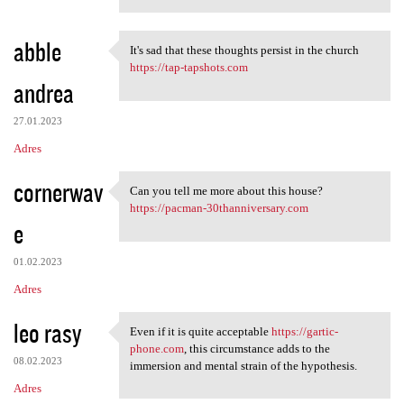
abble
It's sad that these thoughts persist in the church
It's sad that these thoughts
https://tap-tapshots.com
andrea
27.01.2023
Adres
cornerwav
Can you tell me more about this house?
Can you tell me more about
https://pacman-30thanniversary.com
e
01.02.2023
Adres
leo rasy
Even if it is quite acceptable
https://gartic-
Even if it is quite
phone.com
, this circumstance adds to the
08.02.2023
immersion and mental strain of the hypothesis.
Adres