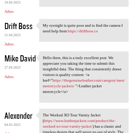
19.04.2023
Adres
Drift Boss
My eyesight is quite poor and to find the camera I
My eyesight is quite poor and
need help from
https://driftboss.co
21.04.2023
Adres
Mike David
Hello there, this is a truly excellent post. We
Hello there, this is a truly
appreciate you taking the time to submit this
27.04.2023
insightful data. The thing that consistently draws
visitors is quality content. <a
Adres
href="
https://thegenuineleather.com/category/men/
motorcycle-jackets/
">Leather jacket
motorcycle</a>
Alexender
The Weeknd XO Tour Varsity Jacket
The Weeknd XO Tour Varsity
(
https://www.leatherjacketz.com/product/the-
04.05.2023
weeknd-xo-tour-varsity-jacket/
) has a classic and
timeless design that will never go out of style. The