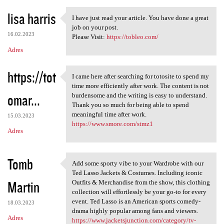
lisa harris
I have just read your article. You have done a great
I have just read your article
job on your post.
16.02.2023
Please Visit:
https://tobleo.com/
Adres
https://tot
I came here after searching for totosite to spend my
I came here after searching
time more efficiently after work. The content is not
omar...
burdensome and the writing is easy to understand.
Thank you so much for being able to spend
meaningful time after work.
15.03.2023
https://www.smore.com/stmz1
Adres
Tomb
Add some sporty vibe to your Wardrobe with our
Add some sporty vibe to your
Ted Lasso Jackets & Costumes. Including iconic
Martin
Outfits & Merchandise from the show, this clothing
collection will effortlessly be your go-to for every
event. Ted Lasso is an American sports comedy-
18.03.2023
drama highly popular among fans and viewers.
Adres
https://www.jacketsjunction.com/category/tv-