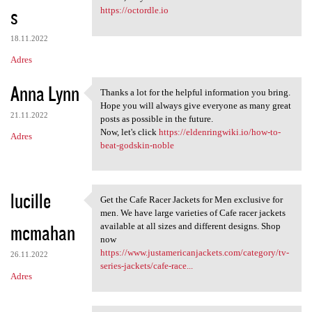
s
https://octordle.io
18.11.2022
Adres
Anna Lynn
Thanks a lot for the helpful information you bring.
Thanks a lot for the helpful
Hope you will always give everyone as many great
21.11.2022
posts as possible in the future.
Now, let's click
https://eldenringwiki.io/how-to-
Adres
beat-godskin-noble
lucille
Get the Cafe Racer Jackets for Men exclusive for
Get the Cafe Racer Jackets
men. We have large varieties of Cafe racer jackets
mcmahan
available at all sizes and different designs. Shop
now
https://www.justamericanjackets.com/category/tv-
26.11.2022
series-jackets/cafe-race...
Adres