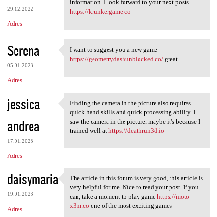
wow, great post. it gave me a
information. I look forward to your next posts.
29.12.2022
https://krunkergame.co
Adres
Serena
I want to suggest you a new game
I want to suggest you a new
https://geometrydashunblocked.co/
great
05.01.2023
Adres
jessica
Finding the camera in the picture also requires
Finding the camera in the
quick hand skills and quick processing ability. I
andrea
saw the camera in the picture, maybe it's because I
trained well at
https://deathrun3d.io
17.01.2023
Adres
daisymaria
The article in this forum is very good, this article is
The article in this forum is
very helpful for me. Nice to read your post. If you
19.01.2023
can, take a moment to play game
https://moto-
x3m.co
one of the most exciting games
Adres