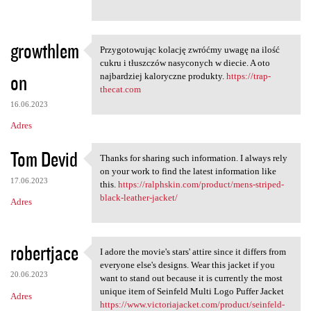
growthlem
Przygotowując kolację zwróćmy uwagę na ilość
Przygotowując kolację zwróćmy
cukru i tłuszczów nasyconych w diecie. A oto
on
najbardziej kaloryczne produkty.
https://trap-
thecat.com
16.06.2023
Adres
Tom Devid
Thanks for sharing such information. I always rely
Thanks for sharing such
on your work to find the latest information like
17.06.2023
this.
https://ralphskin.com/product/mens-striped-
black-leather-jacket/
Adres
robertjace
I adore the movie's stars' attire since it differs from
I adore the movie's stars'
everyone else's designs. Wear this jacket if you
20.06.2023
want to stand out because it is currently the most
unique item of Seinfeld Multi Logo Puffer Jacket
Adres
https://www.victoriajacket.com/product/seinfeld-