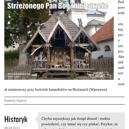
Pod
pow
iedź
:
szu
kaj
prz
y
szo
pce.
Abs
urd
nad
zor
u
zost
ał namierzony przy kościele kamedułów na Bielanach (Warszawa).
kamery-bajery
K
Historyk
Chyba największy jak dotąd absurd - trudno
Chyba największy jak dotąd
o
powiedzieć, czy śmiać się czy płakać. Przykre, że
08.09.2015