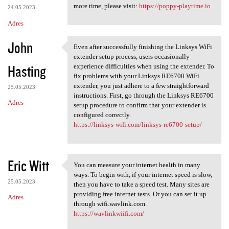
more time, please visit:
https://poppy-playtime.io
24.05.2023
Adres
John
Even after successfully finishing the Linksys WiFi
Even after successfully
extender setup process, users occasionally
Hasting
experience difficulties when using the extender. To
fix problems with your Linksys RE6700 WiFi
extender, you just adhere to a few straightforward
25.05.2023
instructions. First, go through the Linksys RE6700
Adres
setup procedure to confirm that your extender is
configured correctly.
https://linksys-wifi.com/linksys-re6700-setup/
Eric Witt
You can measure your internet health in many
You can measure your internet
ways. To begin with, if your internet speed is slow,
25.05.2023
then you have to take a speed test. Many sites are
providing free internet tests. Or you can set it up
Adres
through wifi.wavlink.com.
https://wavlinkwiifi.com/