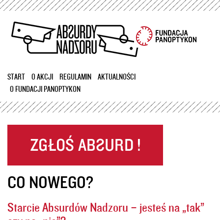
Przejdź
do
treści
START
O AKCJI
REGULAMIN
AKTUALNOŚCI
O FUNDACJI PANOPTYKON
CO NOWEGO?
Starcie Absurdów Nadzoru – jesteś na „tak”