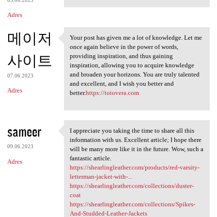
Adres
메이저
Your post has given me a lot of knowledge. Let me
Your post has given me a lot
once again believe in the power of words,
사이트
providing inspiration, and thus gaining
inspiration, allowing you to acquire knowledge
and broaden your horizons. You are truly talented
07.06.2023
and excellent, and I wish you better and
Adres
better.
https://totovera.com
sameer
I appreciate you taking the time to share all this
I appreciate you taking the
information with us. Excellent article; I hope there
09.06.2023
will be many more like it in the future. Wow, such a
fantastic article.
Adres
https://shearlingleather.com/products/red-varsity-
letterman-jacket-with-...
https://shearlingleather.com/collections/duster-
coat
https://shearlingleather.com/collections/Spikes-
And-Studded-Leather-Jackets