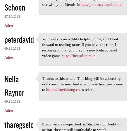
Schoen
site with your friends.
https://geometrydash2.com/
27.10.2022
Adres
peterdavid
Your work is incredibly helpful to me, and I look
Your work is incredibly
forward to reading more. If you have the time, I
09.11.2022
recommend that you play the newly-discovered
video game
https://freesolitaire.io
Adres
Nella
Thanks to this article. This blog will be adored by
Thanks to this article. This
everyone, I’m sure. And if you have free time, come
Raynor
to
https://tinyfishing.co
to relax.
09.11.2022
Adres
tharegseic
If you want a deeper look at Shadows Of Doubt in
If you want a deeper look at
action, they are still worthwhile to watch.