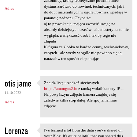
m
zakonnicy, którzy teoretycznie powinni mieć
dystans zarówno do nowinek technicznych, jak i
Adres
e
do dóbr materialnych w ogóle, również wpadają w
n
paranoję nadzoru. Chyba że:
a) to prowokacja, mająca zwrócić uwagę na
t
absurdy dzisiejszych czasów - ale niestety na to nie
a
wygląda, a większość osób i tak by tego nie
złapała
r
b) figura ze żłóbka to bardzo cenny, wielowiekowy,
z
zabytek - ale wtedy w ogóle nie powinno się jej
narażać w ten sposób eksponując
e
otis jame
Znajdź listę urządzeń sieciowych
Znajdź listę urządzeń
https://amongus2.io
z ramką wokół kamery IP ...
11.10.2022
Na powyższym zdjęciu kamera znajduje się
zaledwie kilka stóp dalej. Ale spójrz na inne
Adres
zdjęcie
Lorenza
I've learned a lot from the data you've shared on
I've learned a lot from the
your Blog. It's quite helpful that you shared this