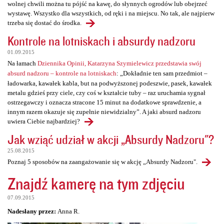
wolnej chwili można tu pójść na kawę, do słynnych ogrodów lub obejrzeć
wystawę. Wszystko dla wszystkich, od ręki i na miejscu. No tak, ale najpierw
trzeba się dostać do środka.
Kontrole na lotniskach i absurdy nadzoru
01.09.2015
Na łamach
Dziennika Opinii, Katarzyna Szymielewicz przedstawia swój
absurd nadzoru – kontrole na lotniskach
: „Dokładnie ten sam przedmiot –
ładowarka, kawałek kabla, but na podwyższonej podeszwie, pasek, kawałek
metalu gdzieś przy ciele, czy coś w kształcie tuby – raz uruchamia sygnał
ostrzegawczy i oznacza stracone 15 minut na dodatkowe sprawdzenie, a
innym razem okazuje się zupełnie niewidzialny”. A jaki absurd nadzoru
uwiera Ciebie najbardziej?
Jak wziąć udział w akcji „Absurdy Nadzoru"?
25.08.2015
Poznaj 5 sposobów na zaangażowanie się w akcję „Absurdy Nadzoru".
Znajdź kamerę na tym zdjęciu
07.09.2015
Nadesłany przez:
Anna R.