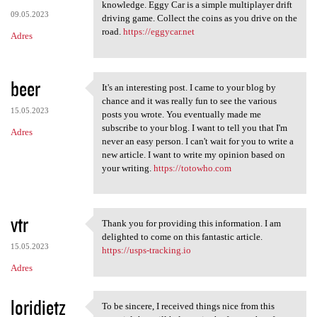
Thanks for the article that
knowledge. Eggy Car is a simple multiplayer drift
09.05.2023
driving game. Collect the coins as you drive on the
road.
https://eggycar.net
Adres
beer
It's an interesting post. I came to your blog by
It's an interesting post. I
chance and it was really fun to see the various
15.05.2023
posts you wrote. You eventually made me
subscribe to your blog. I want to tell you that I'm
Adres
never an easy person. I can't wait for you to write a
new article. I want to write my opinion based on
your writing.
https://totowho.com
vtr
Thank you for providing this information. I am
Thank you for providing this
delighted to come on this fantastic article.
15.05.2023
https://usps-tracking.io
Adres
loridietz
To be sincere, I received things nice from this
To be sincere, I received