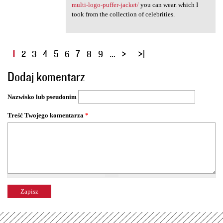
multi-logo-puffer-jacket/
you can wear. which I
took from the collection of celebrities.
S
1
2
3
4
5
6
7
8
9
…
t
Dodaj komentarz
r
o
Nazwisko lub pseudonim
n
y
Treść Twojego komentarza
*