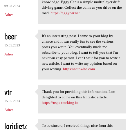
Thanks for the article that
knowledge. Eggy Car is a simple multiplayer drift
09.05.2023
driving game. Collect the coins as you drive on the
road.
https://eggycar.net
Adres
beer
It's an interesting post. I came to your blog by
It's an interesting post. I
chance and it was really fun to see the various
15.05.2023
posts you wrote. You eventually made me
subscribe to your blog. I want to tell you that I'm
Adres
never an easy person. I can't wait for you to write a
new article. I want to write my opinion based on
your writing.
https://totowho.com
vtr
Thank you for providing this information. I am
Thank you for providing this
delighted to come on this fantastic article.
15.05.2023
https://usps-tracking.io
Adres
loridietz
To be sincere, I received things nice from this
To be sincere, I received