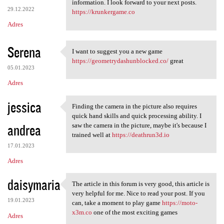
wow, great post. it gave me a
information. I look forward to your next posts.
29.12.2022
https://krunkergame.co
Adres
Serena
I want to suggest you a new game
I want to suggest you a new
https://geometrydashunblocked.co/
great
05.01.2023
Adres
jessica
Finding the camera in the picture also requires
Finding the camera in the
quick hand skills and quick processing ability. I
andrea
saw the camera in the picture, maybe it's because I
trained well at
https://deathrun3d.io
17.01.2023
Adres
daisymaria
The article in this forum is very good, this article is
The article in this forum is
very helpful for me. Nice to read your post. If you
19.01.2023
can, take a moment to play game
https://moto-
x3m.co
one of the most exciting games
Adres