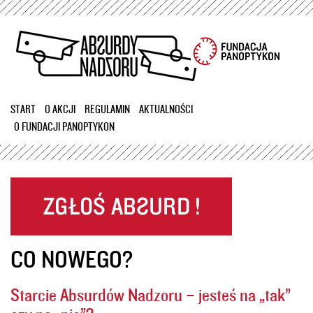
Przejdź
do
treści
START
O AKCJI
REGULAMIN
AKTUALNOŚCI
O FUNDACJI PANOPTYKON
CO NOWEGO?
Starcie Absurdów Nadzoru – jesteś na „tak”