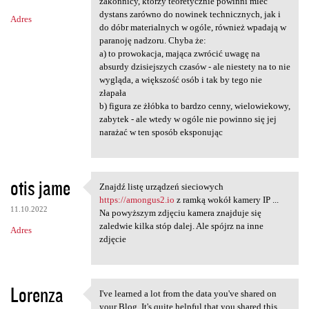
m
zakonnicy, którzy teoretycznie powinni mieć
dystans zarówno do nowinek technicznych, jak i
Adres
e
do dóbr materialnych w ogóle, również wpadają w
n
paranoję nadzoru. Chyba że:
a) to prowokacja, mająca zwrócić uwagę na
t
absurdy dzisiejszych czasów - ale niestety na to nie
a
wygląda, a większość osób i tak by tego nie
złapała
r
b) figura ze żłóbka to bardzo cenny, wielowiekowy,
z
zabytek - ale wtedy w ogóle nie powinno się jej
narażać w ten sposób eksponując
e
otis jame
Znajdź listę urządzeń sieciowych
Znajdź listę urządzeń
https://amongus2.io
z ramką wokół kamery IP ...
11.10.2022
Na powyższym zdjęciu kamera znajduje się
zaledwie kilka stóp dalej. Ale spójrz na inne
Adres
zdjęcie
Lorenza
I've learned a lot from the data you've shared on
I've learned a lot from the
your Blog. It's quite helpful that you shared this