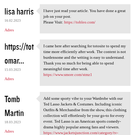
lisa harris
I have just read your article. You have done a great
I have just read your article
job on your post.
16.02.2023
Please Visit:
https://tobleo.com/
Adres
https://tot
I came here after searching for totosite to spend my
I came here after searching
time more efficiently after work. The content is not
omar...
burdensome and the writing is easy to understand.
Thank you so much for being able to spend
meaningful time after work.
15.03.2023
https://www.smore.com/stmz1
Adres
Tomb
Add some sporty vibe to your Wardrobe with our
Add some sporty vibe to your
Ted Lasso Jackets & Costumes. Including iconic
Martin
Outfits & Merchandise from the show, this clothing
collection will effortlessly be your go-to for every
event. Ted Lasso is an American sports comedy-
18.03.2023
drama highly popular among fans and viewers.
Adres
https://www.jacketsjunction.com/category/tv-