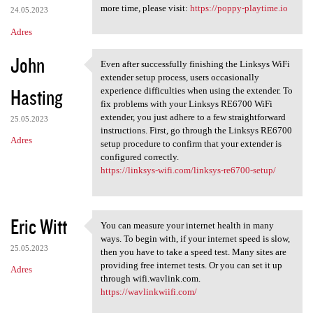
more time, please visit:
https://poppy-playtime.io
24.05.2023
Adres
John
Even after successfully finishing the Linksys WiFi
Even after successfully
extender setup process, users occasionally
Hasting
experience difficulties when using the extender. To
fix problems with your Linksys RE6700 WiFi
extender, you just adhere to a few straightforward
25.05.2023
instructions. First, go through the Linksys RE6700
Adres
setup procedure to confirm that your extender is
configured correctly.
https://linksys-wifi.com/linksys-re6700-setup/
Eric Witt
You can measure your internet health in many
You can measure your internet
ways. To begin with, if your internet speed is slow,
25.05.2023
then you have to take a speed test. Many sites are
providing free internet tests. Or you can set it up
Adres
through wifi.wavlink.com.
https://wavlinkwiifi.com/