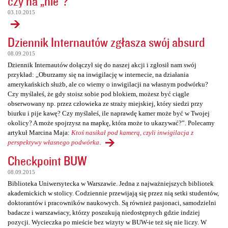
czy na „nie”?
03.10.2015
Dziennik Internautów zgłasza swój absurd
08.09.2015
Dziennik Internautów dołączył się do naszej akcji i zgłosił nam swój
przykład: „Oburzamy się na inwigilację w internecie, na działania
amerykańskich służb, ale co wiemy o inwigilacji na własnym podwórku?
Czy myślałeś, że gdy stoisz sobie pod blokiem, możesz być ciągle
obserwowany np. przez człowieka ze straży miejskiej, który siedzi przy
biurku i pije kawę? Czy myślałeś, ile naprawdę kamer może być w Twojej
okolicy? A może spojrzysz na mapkę, która może to ukazywać?”. Polecamy
artykuł Marcina Maja:
Ktoś nasikał pod kamerą, czyli inwigilacja z
perspektywy własnego podwórka
.
Checkpoint BUW
08.09.2015
Biblioteka Uniwersytecka w Warszawie. Jedna z najważniejszych bibliotek
akademickich w stolicy. Codziennie przewijają się przez nią setki studentów,
doktorantów i pracowników naukowych. Są również pasjonaci, samodzielni
badacze i warszawiacy, którzy poszukują niedostępnych gdzie indziej
pozycji. Wycieczka po mieście bez wizyty w BUW-ie też się nie liczy. W