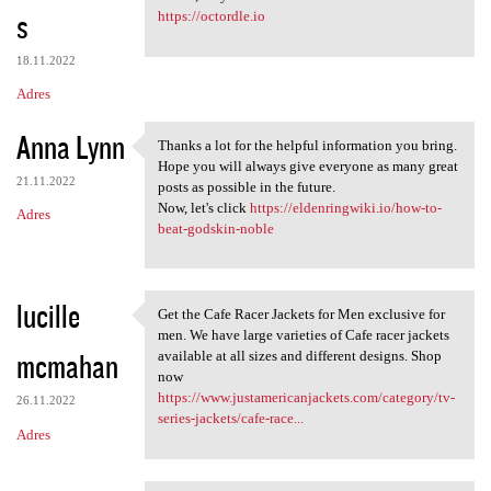
s
https://octordle.io
18.11.2022
Adres
Anna Lynn
Thanks a lot for the helpful information you bring.
Thanks a lot for the helpful
Hope you will always give everyone as many great
21.11.2022
posts as possible in the future.
Now, let's click
https://eldenringwiki.io/how-to-
Adres
beat-godskin-noble
lucille
Get the Cafe Racer Jackets for Men exclusive for
Get the Cafe Racer Jackets
men. We have large varieties of Cafe racer jackets
mcmahan
available at all sizes and different designs. Shop
now
https://www.justamericanjackets.com/category/tv-
26.11.2022
series-jackets/cafe-race...
Adres