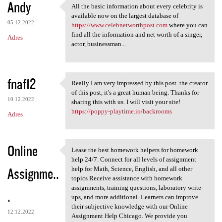
Andy
All the basic information about every celebrity is
All the basic information
available now on the largest database of
05.12.2022
https://www.celebnetworthpost.com
where you can
find all the information and net worth of a singer,
Adres
actor, businessman...
fnaf12
Really I am very impressed by this post. the creator
Really I am very impressed by
of this post, it's a great human being. Thanks for
10.12.2022
sharing this with us. I will visit your site!
https://poppy-playtime.io/backrooms
Adres
Online
Lease the best homework helpers for homework
Lease the best homework
help 24/7. Connect for all levels of assignment
Assignme..
help for Math, Science, English, and all other
topics Receive assistance with homework
assignments, training questions, laboratory write-
.
ups, and more additional. Learners can improve
their subjective knowledge with our Online
12.12.2022
Assignment Help Chicago. We provide you