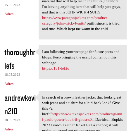
material that will help me in the future, therefore
15.05.2023
I'm leaving anything here that will help you guys,
and that is this JOHN WICK 4 SUITS
Adres
https://www.paragonjackets.com/product-
category/john-wick-4-suits/
outfit since it is tried
and true. Which kept me warm in the cold.
thoroughbr
I am following your webpage for future posts and
I am following your webpage
blogs. Keep bringing the useful content on this
iefs
webpage.
https://1v1-lol.io
18.05.2023
Adres
andrewkevi
In search of a brown leather jacket that looks great
In search of a brown leather
with jeans and a t-shirt for a laid-back look? Give
n210
this <a
href="
https://www.texasjackets.com/product/giann
i-paolo-power-book-ii-ghost-s0...
Davidson Bupkis
18.05.2023
2023 Brown Leather Jacket</a> a chance; it will
Adres
make you stand out wherever you go.