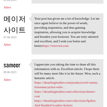
Adres
메이저
Your post has given me a lot of knowledge. Let me
Your post has given me a lot
once again believe in the power of words,
사이트
providing inspiration, and thus gaining
inspiration, allowing you to acquire knowledge
and broaden your horizons. You are truly talented
07.06.2023
and excellent, and I wish you better and
Adres
better.
https://totovera.com
sameer
I appreciate you taking the time to share all this
I appreciate you taking the
information with us. Excellent article; I hope there
09.06.2023
will be many more like it in the future. Wow, such a
fantastic article.
Adres
https://shearlingleather.com/products/red-varsity-
letterman-jacket-with-...
https://shearlingleather.com/collections/duster-
coat
https://shearlingleather.com/collections/Spikes-
And-Studded-Leather-Jackets