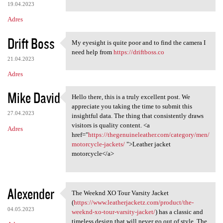
19.04.2023
Adres
Drift Boss
My eyesight is quite poor and to find the camera I
My eyesight is quite poor and
need help from
https://driftboss.co
21.04.2023
Adres
Mike David
Hello there, this is a truly excellent post. We
Hello there, this is a truly
appreciate you taking the time to submit this
27.04.2023
insightful data. The thing that consistently draws
visitors is quality content. <a
Adres
href="
https://thegenuineleather.com/category/men/
motorcycle-jackets/
">Leather jacket
motorcycle</a>
Alexender
The Weeknd XO Tour Varsity Jacket
The Weeknd XO Tour Varsity
(
https://www.leatherjacketz.com/product/the-
04.05.2023
weeknd-xo-tour-varsity-jacket/
) has a classic and
timeless design that will never go out of style. The