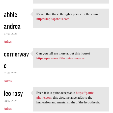
abble
It's sad that these thoughts persist in the church
It's sad that these thoughts
https://tap-tapshots.com
andrea
27.01.2023
Adres
cornerwav
Can you tell me more about this house?
Can you tell me more about
https://pacman-30thanniversary.com
e
01.02.2023
Adres
leo rasy
Even if it is quite acceptable
https://gartic-
Even if it is quite
phone.com
, this circumstance adds to the
08.02.2023
immersion and mental strain of the hypothesis.
Adres