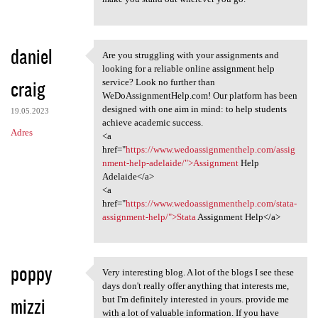
daniel
Are you struggling with your assignments and
Are you struggling with your
looking for a reliable online assignment help
craig
service? Look no further than
WeDoAssignmentHelp.com! Our platform has been
designed with one aim in mind: to help students
19.05.2023
achieve academic success.
Adres
<a
href="
https://www.wedoassignmenthelp.com/assig
nment-help-adelaide/">Assignment
Help
Adelaide</a>
<a
href="
https://www.wedoassignmenthelp.com/stata-
assignment-help/">Stata
Assignment Help</a>
poppy
Very interesting blog. A lot of the blogs I see these
Very interesting blog. A lot
days don't really offer anything that interests me,
mizzi
but I'm definitely interested in yours. provide me
with a lot of valuable information. If you have