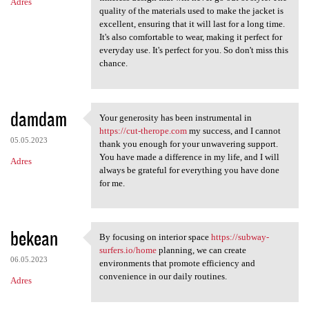
Adres
quality of the materials used to make the jacket is
excellent, ensuring that it will last for a long time.
It's also comfortable to wear, making it perfect for
everyday use. It's perfect for you. So don't miss this
chance.
damdam
Your generosity has been instrumental in
Your generosity has been
https://cut-therope.com
my success, and I cannot
05.05.2023
thank you enough for your unwavering support.
You have made a difference in my life, and I will
Adres
always be grateful for everything you have done
for me.
bekean
By focusing on interior space
https://subway-
By focusing on interior space
surfers.io/home
planning, we can create
06.05.2023
environments that promote efficiency and
convenience in our daily routines.
Adres