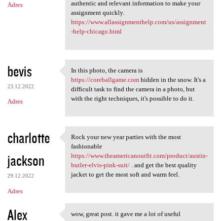
authentic and relevant information to make your
Adres
assignment quickly.
https://www.allassignmenthelp.com/us/assignment
-help-chicago.html
bevis
In this photo, the camera is
In this photo, the camera is
https://coreballgame.com
hidden in the snow. It's a
23.12.2022
difficult task to find the camera in a photo, but
with the right techniques, it's possible to do it.
Adres
charlotte
Rock your new year parties with the most
Rock your new year parties
fashionable
jackson
https://www.theamericanoutfit.com/product/austin-
butler-elvis-pink-suit/
. and get the best quality
jacket to get the most soft and warm feel.
29.12.2022
Adres
Alex
wow, great post. it gave me a lot of useful