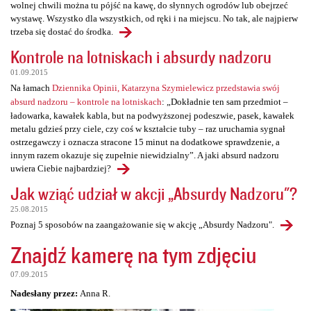
wolnej chwili można tu pójść na kawę, do słynnych ogrodów lub obejrzeć
wystawę. Wszystko dla wszystkich, od ręki i na miejscu. No tak, ale najpierw
trzeba się dostać do środka.
Kontrole na lotniskach i absurdy nadzoru
01.09.2015
Na łamach
Dziennika Opinii, Katarzyna Szymielewicz przedstawia swój
absurd nadzoru – kontrole na lotniskach
: „Dokładnie ten sam przedmiot –
ładowarka, kawałek kabla, but na podwyższonej podeszwie, pasek, kawałek
metalu gdzieś przy ciele, czy coś w kształcie tuby – raz uruchamia sygnał
ostrzegawczy i oznacza stracone 15 minut na dodatkowe sprawdzenie, a
innym razem okazuje się zupełnie niewidzialny”. A jaki absurd nadzoru
uwiera Ciebie najbardziej?
Jak wziąć udział w akcji „Absurdy Nadzoru"?
25.08.2015
Poznaj 5 sposobów na zaangażowanie się w akcję „Absurdy Nadzoru".
Znajdź kamerę na tym zdjęciu
07.09.2015
Nadesłany przez:
Anna R.