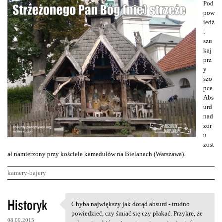
Pod
pow
iedź
:
szu
kaj
prz
y
szo
pce.
Abs
urd
nad
zor
u
zost
ał namierzony przy kościele kamedułów na Bielanach (Warszawa).
kamery-bajery
K
Historyk
Chyba największy jak dotąd absurd - trudno
Chyba największy jak dotąd
o
powiedzieć, czy śmiać się czy płakać. Przykre, że
08.09.2015