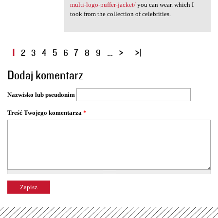
multi-logo-puffer-jacket/
you can wear. which I
took from the collection of celebrities.
S
1
2
3
4
5
6
7
8
9
…
t
Dodaj komentarz
r
o
Nazwisko lub pseudonim
n
y
Treść Twojego komentarza
*