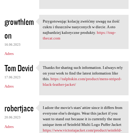
growthlem
Przygotowując kolację zwróćmy uwagę na ilość
Przygotowując kolację zwróćmy
cukru i tłuszczów nasyconych w diecie. A oto
on
najbardziej kaloryczne produkty.
https://trap-
thecat.com
16.06.2023
Adres
Tom Devid
Thanks for sharing such information. I always rely
Thanks for sharing such
on your work to find the latest information like
17.06.2023
this.
https://ralphskin.com/product/mens-striped-
black-leather-jacket/
Adres
robertjace
I adore the movie's stars' attire since it differs from
I adore the movie's stars'
everyone else's designs. Wear this jacket if you
20.06.2023
want to stand out because it is currently the most
unique item of Seinfeld Multi Logo Puffer Jacket
Adres
https://www.victoriajacket.com/product/seinfeld-