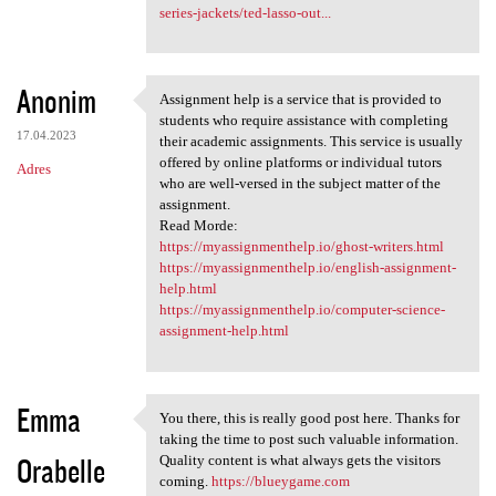
series-jackets/ted-lasso-out...
Anonim
Assignment help is a service that is provided to
Assignment help is a service
students who require assistance with completing
17.04.2023
their academic assignments. This service is usually
offered by online platforms or individual tutors
Adres
who are well-versed in the subject matter of the
assignment.
Read Morde:
https://myassignmenthelp.io/ghost-writers.html
https://myassignmenthelp.io/english-assignment-
help.html
https://myassignmenthelp.io/computer-science-
assignment-help.html
Emma
You there, this is really good post here. Thanks for
You there, this is really
taking the time to post such valuable information.
Orabelle
Quality content is what always gets the visitors
coming.
https://blueygame.com