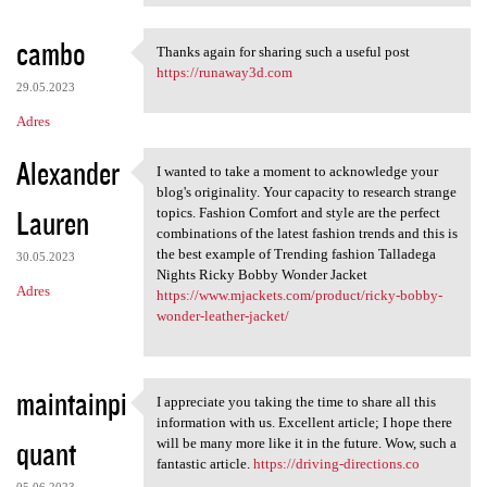
cambo
Thanks again for sharing such a useful post
Thanks again for sharing such
https://runaway3d.com
29.05.2023
Adres
Alexander
I wanted to take a moment to acknowledge your
I wanted to take a moment to
blog's originality. Your capacity to research strange
Lauren
topics. Fashion Comfort and style are the perfect
combinations of the latest fashion trends and this is
the best example of Trending fashion Talladega
30.05.2023
Nights Ricky Bobby Wonder Jacket
Adres
https://www.mjackets.com/product/ricky-bobby-
wonder-leather-jacket/
maintainpi
I appreciate you taking the time to share all this
I appreciate you taking the
information with us. Excellent article; I hope there
quant
will be many more like it in the future. Wow, such a
fantastic article.
https://driving-directions.co
05.06.2023