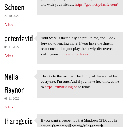
Schoen
site with your friends.
https://geometrydash2.com/
27.10.2022
Adres
peterdavid
Your work is incredibly helpful to me, and I look
Your work is incredibly
forward to reading more. If you have the time, I
09.11.2022
recommend that you play the newly-discovered
video game
https://freesolitaire.io
Adres
Nella
Thanks to this article. This blog will be adored by
Thanks to this article. This
everyone, I’m sure. And if you have free time, come
Raynor
to
https://tinyfishing.co
to relax.
09.11.2022
Adres
tharegseic
If you want a deeper look at Shadows Of Doubt in
If you want a deeper look at
action, they are still worthwhile to watch.