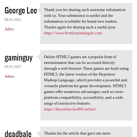
George Lee
Thank you for sharing such awesome information
Thank you for sharing such
with us. Your submission is useful and the
08.05.2023
information is reliable for brand new readers.
Thanks again for sharing such a useful post.
Adres
https://www.frontierparalegals.com
gaminguy
Online HTML5 games are a popular form of
Online HTML5 games are a
entertainment that can be accessed directly
09.05.2023
through a web browser. These games are built using
HTML5, the latest version of the Hypertext
Adres
Markup Language, which provides a powerful and
versatile platform for game development. HTML5
games offer numerous advantages, such as cross-
platform compatibility, accessibility, and a wide
range of interactive features.
https://theunblocked66.online/
deadbale
Thanks for the article that gave me more