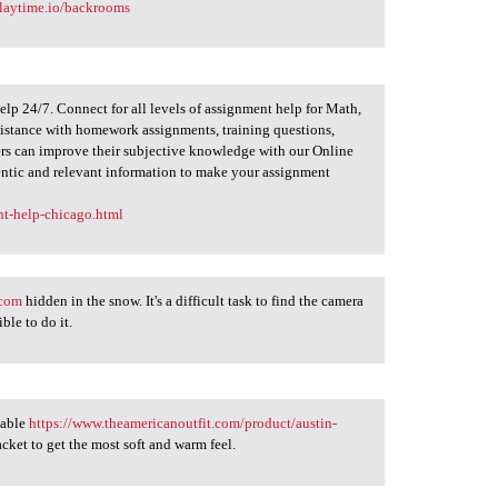
playtime.io/backrooms
p 24/7. Connect for all levels of assignment help for Math,
ssistance with homework assignments, training questions,
ers can improve their subjective knowledge with our Online
tic and relevant information to make your assignment
nt-help-chicago.html
.com
hidden in the snow. It's a difficult task to find the camera
ible to do it.
nable
https://www.theamericanoutfit.com/product/austin-
acket to get the most soft and warm feel.