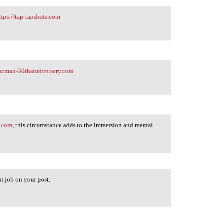
ttps://tap-tapshots.com
pacman-30thanniversary.com
e.com
, this circumstance adds to the immersion and mental
at job on your post.