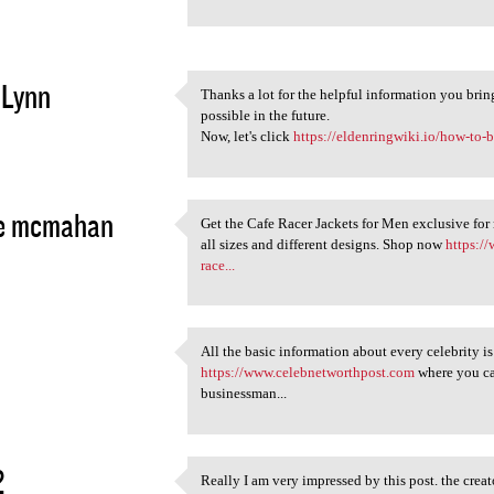
2
 Lynn
Thanks a lot for the helpful information you bri
Thanks a lot for the helpful
possible in the future.
2
Now, let's click
https://eldenringwiki.io/how-to-
le mcmahan
Get the Cafe Racer Jackets for Men exclusive for 
Get the Cafe Racer Jackets
all sizes and different designs. Shop now
https:/
2
race...
All the basic information about every celebrity i
All the basic information
https://www.celebnetworthpost.com
where you can
2
businessman...
2
Really I am very impressed by this post. the creat