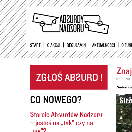
START
O AKCJI
REGULAMIN
AKTUALNOŚCI
O FUN
Znaj
07.09.201
Nadesłan
CO NOWEGO?
Starcie Absurdów Nadzoru
– jesteś na „tak” czy na
„nie”?