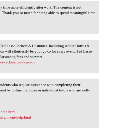
my time more efficiently after work. The content is not
d. Thank you so much for being able to spend meaningful time
Ted Lasso Jackets & Costumes. Including iconic Outfits &
on will effortlessly be your go-to for every event. Ted Lasso
lar among fans and viewers.
s-jackets/ted-lasso-out...
students who require assistance with completing their
ered by online platforms or individual tutors who are well-
-help.html
ssignment-help.html