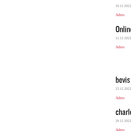
10.12.202
Adres
Onlin
12.12.202
Adres
bevis
23.12.202
Adres
charl
29.12.202
Adres