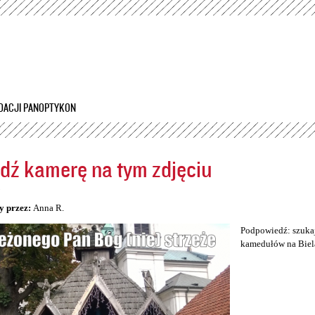
Przejdź
do
treści
DACJI PANOPTYKON
dź kamerę na tym zdjęciu
5
y przez:
Anna R.
Podpowiedź: szukaj
kamedułów na Biel