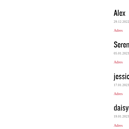
Alex
29.12.202
Adres
Sere
05.01.202
Adres
jessi
17.01.202
Adres
daisy
19.01.202
Adres