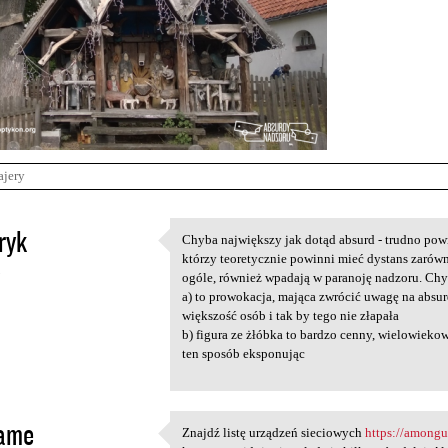
ajery
ryk
Chyba największy jak dotąd absurd - trudno powie
Chyba największy jak dotąd
którzy teoretycznie powinni mieć dystans zarów
5
ogóle, również wpadają w paranoję nadzoru. Chy
a) to prowokacja, mająca zwrócić uwagę na absurd
większość osób i tak by tego nie złapała
b) figura ze żłóbka to bardzo cenny, wielowiekow
ten sposób eksponując
jame
Znajdź listę urządzeń sieciowych
https://amongu
Znajdź listę urządzeń