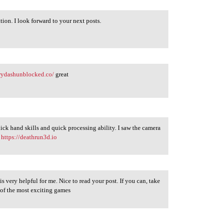
ation. I look forward to your next posts.
trydashunblocked.co/
great
uick hand skills and quick processing ability. I saw the camera
t
https://deathrun3d.io
 is very helpful for me. Nice to read your post. If you can, take
of the most exciting games