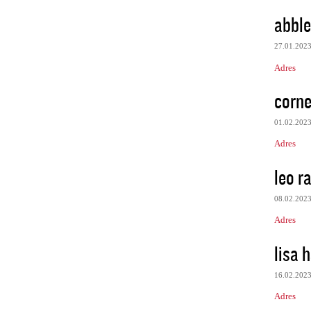
abble
27.01.202
Adres
corn
01.02.202
Adres
leo r
08.02.202
Adres
lisa h
16.02.202
Adres