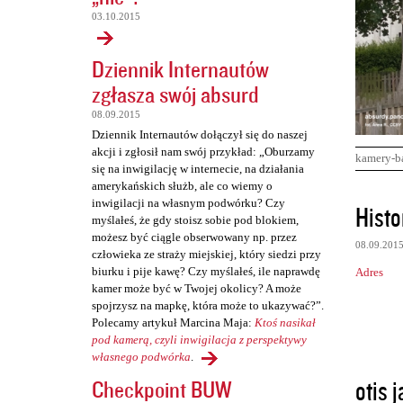
03.10.2015
Dziennik Internautów
zgłasza swój absurd
08.09.2015
Dziennik Internautów dołączył się do naszej
akcji i zgłosił nam swój przykład: „Oburzamy
kamery-b
się na inwigilację w internecie, na działania
amerykańskich służb, ale co wiemy o
K
inwigilacji na własnym podwórku? Czy
Histo
myślałeś, że gdy stoisz sobie pod blokiem,
o
możesz być ciągle obserwowany np. przez
08.09.201
m
człowieka ze straży miejskiej, który siedzi przy
biurku i pije kawę? Czy myślałeś, ile naprawdę
Adres
e
kamer może być w Twojej okolicy? A może
n
spojrzysz na mapkę, która może to ukazywać?”.
Polecamy artykuł Marcina Maja:
Ktoś nasikał
t
pod kamerą, czyli inwigilacja z perspektywy
a
własnego podwórka
.
r
otis 
Checkpoint BUW