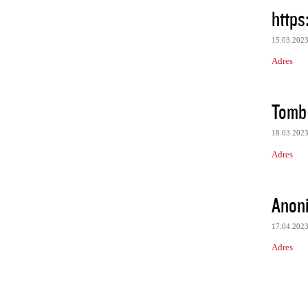
https
15.03.202
Adres
Tomb
18.03.202
Adres
Anon
17.04.202
Adres