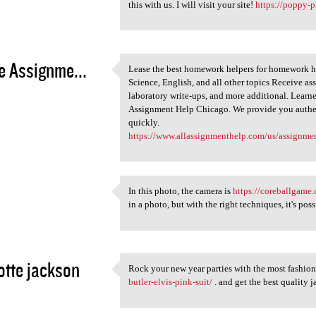
Really I am very impressed by
this with us. I will visit your site!
https://poppy-
2
e Assignme...
Lease the best homework helpers for homework hel
Lease the best homework
Science, English, and all other topics Receive a
2
laboratory write-ups, and more additional. Learn
Assignment Help Chicago. We provide you authen
quickly.
https://www.allassignmenthelp.com/us/assignme
In this photo, the camera is
https://coreballgame
In this photo, the camera is
in a photo, but with the right techniques, it's poss
2
otte jackson
Rock your new year parties with the most fashio
Rock your new year parties
butler-elvis-pink-suit/
. and get the best quality j
2