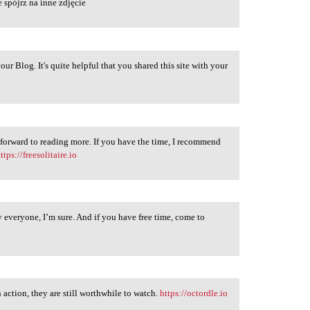
e spójrz na inne zdjęcie
our Blog. It's quite helpful that you shared this site with your
 forward to reading more. If you have the time, I recommend
ttps://freesolitaire.io
y everyone, I’m sure. And if you have free time, come to
action, they are still worthwhile to watch.
https://octordle.io