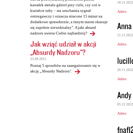
18.11.202
kawałek metalu gdzieś przy ciele, czy coś w
kształcie tuby – raz uruchamia sygnał
Adres
ostrzegawczy i oznacza stracone 15 minut na
dodatkowe sprawdzenie, a innym razem okazuje
Anna
się zupełnie niewidzialny”. A jaki absurd
nadzoru uwiera Ciebie najbardziej?
21.11.202
Jak wziąć udział w akcji
Adres
„Absurdy Nadzoru"?
lucil
25.08.2015
Poznaj 5 sposobów na zaangażowanie się w
26.11.202
akcję „Absurdy Nadzoru".
Adres
Andy
05.12.202
Adres
fnaf1