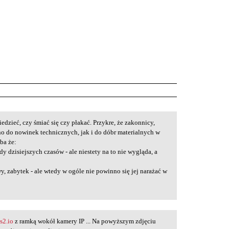
dzieć, czy śmiać się czy płakać. Przykre, że zakonnicy,
no do nowinek technicznych, jak i do dóbr materialnych w
ba że:
y dzisiejszych czasów - ale niestety na to nie wygląda, a
y, zabytek - ale wtedy w ogóle nie powinno się jej narażać w
s2.io
z ramką wokół kamery IP ... Na powyższym zdjęciu