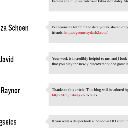
kamera znajduje się zaledwie kilka stóp dalej. Al
2
nza Schoen
I've learned a lot from the data you've shared on y
I've learned a lot from the
friends.
https://geometrydash2.com/
2
david
Your work is incredibly helpful to me, and I look
Your work is incredibly
that you play the newly-discovered video game
h
2
 Raynor
Thanks to this article. This blog will be adored b
Thanks to this article. This
https://tinyfishing.co
to relax.
2
gseics
If you want a deeper look at Shadows Of Doubt in 
If you want a deeper look at