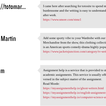
://totomar...
I came here after searching for totosite to spend 
I came here after searching
burdensome and the writing is easy to understan
3
after work.
https://www.smore.com/stmz1
 Martin
Add some sporty vibe to your Wardrobe with our 
Add some sporty vibe to your
Merchandise from the show, this clothing collecti
3
is an American sports comedy-drama highly popu
https://www.jacketsjunction.com/category/tv-serie
im
Assignment help is a service that is provided to 
Assignment help is a service
academic assignments. This service is usually off
3
versed in the subject matter of the assignment.
Read Morde:
https://myassignmenthelp.io/ghost-writers.html
https://myassignmenthelp.io/english-assignment
https://myassignmenthelp.io/computer-science-a