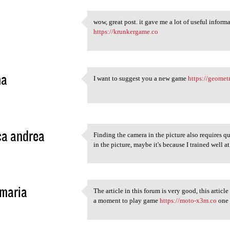
wow, great post. it gave me a lot of useful inform
wow, great post. it gave me a
https://krunkergame.co
2
na
I want to suggest you a new game
https://geome
I want to suggest you a new
3
ca andrea
Finding the camera in the picture also requires q
Finding the camera in the
in the picture, maybe it's because I trained well a
3
maria
The article in this forum is very good, this article
The article in this forum is
a moment to play game
https://moto-x3m.co
one 
3