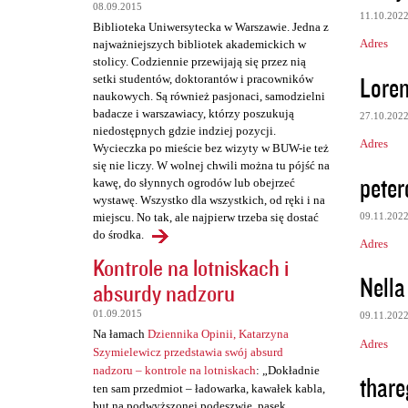
z
08.09.2015
11.10.202
e
Biblioteka Uniwersytecka w Warszawie. Jedna z
Adres
najważniejszych bibliotek akademickich w
stolicy. Codziennie przewijają się przez nią
Lore
setki studentów, doktorantów i pracowników
naukowych. Są również pasjonaci, samodzielni
badacze i warszawiacy, którzy poszukują
27.10.202
niedostępnych gdzie indziej pozycji.
Adres
Wycieczka po mieście bez wizyty w BUW-ie też
się nie liczy. W wolnej chwili można tu pójść na
peter
kawę, do słynnych ogrodów lub obejrzeć
wystawę. Wszystko dla wszystkich, od ręki i na
09.11.202
miejscu. No tak, ale najpierw trzeba się dostać
do środka.
Adres
Kontrole na lotniskach i
Nella
absurdy nadzoru
01.09.2015
09.11.202
Na łamach
Dziennika Opinii, Katarzyna
Adres
Szymielewicz przedstawia swój absurd
nadzoru – kontrole na lotniskach
: „Dokładnie
thare
ten sam przedmiot – ładowarka, kawałek kabla,
but na podwyższonej podeszwie, pasek,