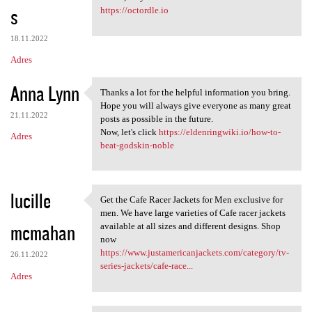
s
https://octordle.io
18.11.2022
Adres
Anna Lynn
Thanks a lot for the helpful information you bring.
Thanks a lot for the helpful
Hope you will always give everyone as many great
21.11.2022
posts as possible in the future.
Now, let's click
https://eldenringwiki.io/how-to-
Adres
beat-godskin-noble
lucille
Get the Cafe Racer Jackets for Men exclusive for
Get the Cafe Racer Jackets
men. We have large varieties of Cafe racer jackets
mcmahan
available at all sizes and different designs. Shop
now
https://www.justamericanjackets.com/category/tv-
26.11.2022
series-jackets/cafe-race...
Adres