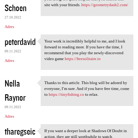
Schoen
site with your friends.
https://geometrydash2.com/
27.10.2022
Adres
peterdavid
Your work is incredibly helpful to me, and I look
Your work is incredibly
forward to reading more. If you have the time, I
09.11.2022
recommend that you play the newly-discovered
video game
https://freesolitaire.io
Adres
Nella
Thanks to this article. This blog will be adored by
Thanks to this article. This
everyone, I’m sure. And if you have free time, come
Raynor
to
https://tinyfishing.co
to relax.
09.11.2022
Adres
tharegseic
If you want a deeper look at Shadows Of Doubt in
If you want a deeper look at
action, they are still worthwhile to watch.