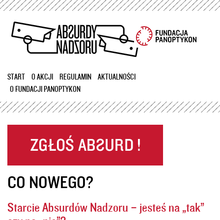
Przejdź
do
treści
START
O AKCJI
REGULAMIN
AKTUALNOŚCI
O FUNDACJI PANOPTYKON
CO NOWEGO?
Starcie Absurdów Nadzoru – jesteś na „tak”