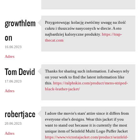
growthlem
Przygotowując kolację zwróćmy uwagę na ilość
Przygotowując kolację zwróćmy
cukru i tłuszczów nasyconych w diecie. A oto
on
najbardziej kaloryczne produkty.
https://trap-
thecat.com
16.06.2023
Adres
Tom Devid
Thanks for sharing such information. I always rely
Thanks for sharing such
on your work to find the latest information like
17.06.2023
this.
https://ralphskin.com/product/mens-striped-
black-leather-jacket/
Adres
robertjace
I adore the movie's stars' attire since it differs from
I adore the movie's stars'
everyone else's designs. Wear this jacket if you
20.06.2023
want to stand out because it is currently the most
unique item of Seinfeld Multi Logo Puffer Jacket
Adres
https://www.victoriajacket.com/product/seinfeld-