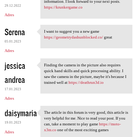
wow, great post. it gave me a
information. I look forward to your next posts.
29.12.2022
https://krunkergame.co
Adres
Serena
I want to suggest you a new game
I want to suggest you a new
https://geometrydashunblocked.co/
great
05.01.2023
Adres
jessica
Finding the camera in the picture also requires
Finding the camera in the
quick hand skills and quick processing ability. I
andrea
saw the camera in the picture, maybe it's because I
trained well at
https://deathrun3d.io
17.01.2023
Adres
daisymaria
The article in this forum is very good, this article is
The article in this forum is
very helpful for me. Nice to read your post. If you
19.01.2023
can, take a moment to play game
https://moto-
x3m.co
one of the most exciting games
Adres