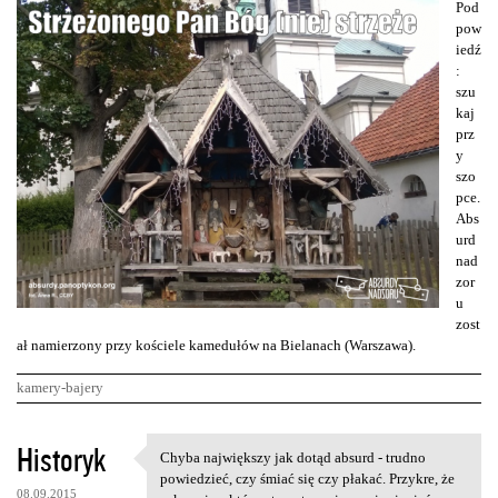
Pod
pow
iedź
:
szu
kaj
prz
y
szo
pce.
Abs
urd
nad
zor
u
zost
ał namierzony przy kościele kamedułów na Bielanach (Warszawa).
kamery-bajery
K
Historyk
Chyba największy jak dotąd absurd - trudno
Chyba największy jak dotąd
o
powiedzieć, czy śmiać się czy płakać. Przykre, że
08.09.2015