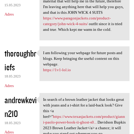
material that will help me in the future, therefore
15.05.2023
I'm leaving anything here that will help you guys,
and that is this JOHN WICK 4 SUITS
Adres
https://www.paragonjackets.com/product-
category/john-wick-4-suits/
outfit since it is tried
and true. Which kept me warm in the cold.
thoroughbr
I am following your webpage for future posts and
I am following your webpage
blogs. Keep bringing the useful content on this
iefs
webpage.
https://1v1-lol.io
18.05.2023
Adres
andrewkevi
In search of a brown leather jacket that looks great
In search of a brown leather
with jeans and a t-shirt for a laid-back look? Give
n210
this <a
href="
https://www.texasjackets.com/product/giann
i-paolo-power-book-ii-ghost-s0...
Davidson Bupkis
18.05.2023
2023 Brown Leather Jacket</a> a chance; it will
Adres
make you stand out wherever you go.