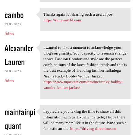
cambo
Thanks again for sharing such a useful post
Thanks again for sharing such
https://runaway3d.com
29.05.2023
Adres
Alexander
I wanted to take a moment to acknowledge your
I wanted to take a moment to
blog's originality. Your capacity to research strange
Lauren
topics. Fashion Comfort and style are the perfect
combinations of the latest fashion trends and this is
the best example of Trending fashion Talladega
30.05.2023
Nights Ricky Bobby Wonder Jacket
Adres
https://www.mjackets.com/product/ricky-bobby-
wonder-leather-jacket/
maintainpi
I appreciate you taking the time to share all this
I appreciate you taking the
information with us. Excellent article; I hope there
quant
will be many more like it in the future. Wow, such a
fantastic article.
https://driving-directions.co
05.06.2023