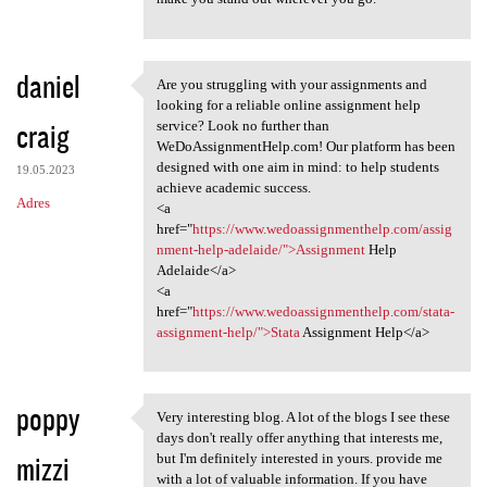
daniel
Are you struggling with your assignments and
Are you struggling with your
looking for a reliable online assignment help
craig
service? Look no further than
WeDoAssignmentHelp.com! Our platform has been
designed with one aim in mind: to help students
19.05.2023
achieve academic success.
Adres
<a
href="
https://www.wedoassignmenthelp.com/assig
nment-help-adelaide/">Assignment
Help
Adelaide</a>
<a
href="
https://www.wedoassignmenthelp.com/stata-
assignment-help/">Stata
Assignment Help</a>
poppy
Very interesting blog. A lot of the blogs I see these
Very interesting blog. A lot
days don't really offer anything that interests me,
mizzi
but I'm definitely interested in yours. provide me
with a lot of valuable information. If you have