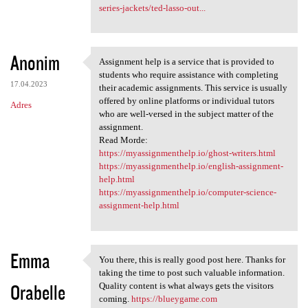
series-jackets/ted-lasso-out...
Anonim
Assignment help is a service that is provided to
Assignment help is a service
students who require assistance with completing
17.04.2023
their academic assignments. This service is usually
offered by online platforms or individual tutors
Adres
who are well-versed in the subject matter of the
assignment.
Read Morde:
https://myassignmenthelp.io/ghost-writers.html
https://myassignmenthelp.io/english-assignment-
help.html
https://myassignmenthelp.io/computer-science-
assignment-help.html
Emma
You there, this is really good post here. Thanks for
You there, this is really
taking the time to post such valuable information.
Orabelle
Quality content is what always gets the visitors
coming.
https://blueygame.com