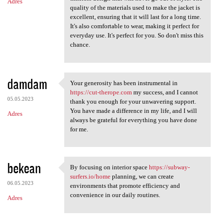
Adres
quality of the materials used to make the jacket is
excellent, ensuring that it will last for a long time.
It's also comfortable to wear, making it perfect for
everyday use. It's perfect for you. So don't miss this
chance.
damdam
Your generosity has been instrumental in
Your generosity has been
https://cut-therope.com
my success, and I cannot
05.05.2023
thank you enough for your unwavering support.
You have made a difference in my life, and I will
Adres
always be grateful for everything you have done
for me.
bekean
By focusing on interior space
https://subway-
By focusing on interior space
surfers.io/home
planning, we can create
06.05.2023
environments that promote efficiency and
convenience in our daily routines.
Adres