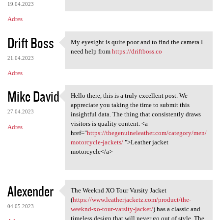
19.04.2023
Adres
Drift Boss
My eyesight is quite poor and to find the camera I
My eyesight is quite poor and
need help from
https://driftboss.co
21.04.2023
Adres
Mike David
Hello there, this is a truly excellent post. We
Hello there, this is a truly
appreciate you taking the time to submit this
27.04.2023
insightful data. The thing that consistently draws
visitors is quality content. <a
Adres
href="
https://thegenuineleather.com/category/men/
motorcycle-jackets/
">Leather jacket
motorcycle</a>
Alexender
The Weeknd XO Tour Varsity Jacket
The Weeknd XO Tour Varsity
(
https://www.leatherjacketz.com/product/the-
04.05.2023
weeknd-xo-tour-varsity-jacket/
) has a classic and
timeless design that will never go out of style. The