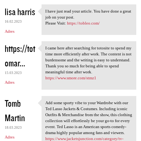
lisa harris
I have just read your article. You have done a great
I have just read your article
job on your post.
16.02.2023
Please Visit:
https://tobleo.com/
Adres
https://tot
I came here after searching for totosite to spend my
I came here after searching
time more efficiently after work. The content is not
omar...
burdensome and the writing is easy to understand.
Thank you so much for being able to spend
meaningful time after work.
15.03.2023
https://www.smore.com/stmz1
Adres
Tomb
Add some sporty vibe to your Wardrobe with our
Add some sporty vibe to your
Ted Lasso Jackets & Costumes. Including iconic
Martin
Outfits & Merchandise from the show, this clothing
collection will effortlessly be your go-to for every
event. Ted Lasso is an American sports comedy-
18.03.2023
drama highly popular among fans and viewers.
Adres
https://www.jacketsjunction.com/category/tv-