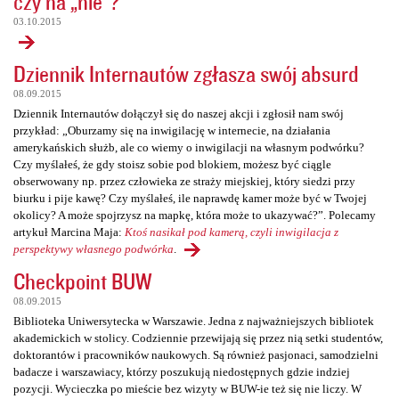
czy na „nie”?
03.10.2015
Dziennik Internautów zgłasza swój absurd
08.09.2015
Dziennik Internautów dołączył się do naszej akcji i zgłosił nam swój
przykład: „Oburzamy się na inwigilację w internecie, na działania
amerykańskich służb, ale co wiemy o inwigilacji na własnym podwórku?
Czy myślałeś, że gdy stoisz sobie pod blokiem, możesz być ciągle
obserwowany np. przez człowieka ze straży miejskiej, który siedzi przy
biurku i pije kawę? Czy myślałeś, ile naprawdę kamer może być w Twojej
okolicy? A może spojrzysz na mapkę, która może to ukazywać?”. Polecamy
artykuł Marcina Maja:
Ktoś nasikał pod kamerą, czyli inwigilacja z
perspektywy własnego podwórka
.
Checkpoint BUW
08.09.2015
Biblioteka Uniwersytecka w Warszawie. Jedna z najważniejszych bibliotek
akademickich w stolicy. Codziennie przewijają się przez nią setki studentów,
doktorantów i pracowników naukowych. Są również pasjonaci, samodzielni
badacze i warszawiacy, którzy poszukują niedostępnych gdzie indziej
pozycji. Wycieczka po mieście bez wizyty w BUW-ie też się nie liczy. W