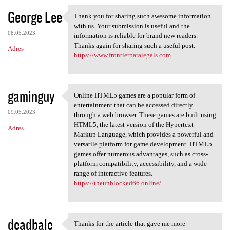
George Lee
Thank you for sharing such awesome information
Thank you for sharing such
with us. Your submission is useful and the
08.05.2023
information is reliable for brand new readers.
Thanks again for sharing such a useful post.
Adres
https://www.frontierparalegals.com
gaminguy
Online HTML5 games are a popular form of
Online HTML5 games are a
entertainment that can be accessed directly
09.05.2023
through a web browser. These games are built using
HTML5, the latest version of the Hypertext
Adres
Markup Language, which provides a powerful and
versatile platform for game development. HTML5
games offer numerous advantages, such as cross-
platform compatibility, accessibility, and a wide
range of interactive features.
https://theunblocked66.online/
deadbale
Thanks for the article that gave me more