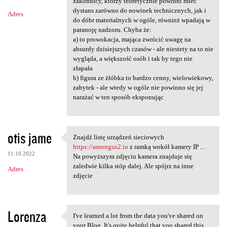
m
zakonnicy, którzy teoretycznie powinni mieć
dystans zarówno do nowinek technicznych, jak i
Adres
e
do dóbr materialnych w ogóle, również wpadają w
n
paranoję nadzoru. Chyba że:
a) to prowokacja, mająca zwrócić uwagę na
t
absurdy dzisiejszych czasów - ale niestety na to nie
a
wygląda, a większość osób i tak by tego nie
złapała
r
b) figura ze żłóbka to bardzo cenny, wielowiekowy,
z
zabytek - ale wtedy w ogóle nie powinno się jej
narażać w ten sposób eksponując
e
otis jame
Znajdź listę urządzeń sieciowych
Znajdź listę urządzeń
https://amongus2.io
z ramką wokół kamery IP ...
11.10.2022
Na powyższym zdjęciu kamera znajduje się
zaledwie kilka stóp dalej. Ale spójrz na inne
Adres
zdjęcie
Lorenza
I've learned a lot from the data you've shared on
I've learned a lot from the
your Blog. It's quite helpful that you shared this