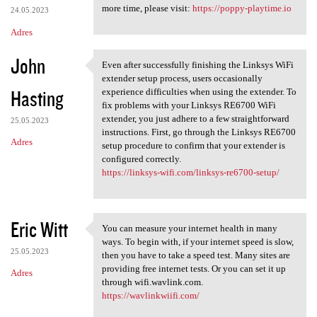
more time, please visit:
https://poppy-playtime.io
24.05.2023
Adres
John
Even after successfully finishing the Linksys WiFi
Even after successfully
extender setup process, users occasionally
Hasting
experience difficulties when using the extender. To
fix problems with your Linksys RE6700 WiFi
extender, you just adhere to a few straightforward
25.05.2023
instructions. First, go through the Linksys RE6700
Adres
setup procedure to confirm that your extender is
configured correctly.
https://linksys-wifi.com/linksys-re6700-setup/
Eric Witt
You can measure your internet health in many
You can measure your internet
ways. To begin with, if your internet speed is slow,
25.05.2023
then you have to take a speed test. Many sites are
providing free internet tests. Or you can set it up
Adres
through wifi.wavlink.com.
https://wavlinkwiifi.com/