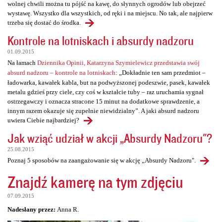
wolnej chwili można tu pójść na kawę, do słynnych ogrodów lub obejrzeć
wystawę. Wszystko dla wszystkich, od ręki i na miejscu. No tak, ale najpierw
trzeba się dostać do środka.
Kontrole na lotniskach i absurdy nadzoru
01.09.2015
Na łamach
Dziennika Opinii, Katarzyna Szymielewicz przedstawia swój
absurd nadzoru – kontrole na lotniskach
: „Dokładnie ten sam przedmiot –
ładowarka, kawałek kabla, but na podwyższonej podeszwie, pasek, kawałek
metalu gdzieś przy ciele, czy coś w kształcie tuby – raz uruchamia sygnał
ostrzegawczy i oznacza stracone 15 minut na dodatkowe sprawdzenie, a
innym razem okazuje się zupełnie niewidzialny”. A jaki absurd nadzoru
uwiera Ciebie najbardziej?
Jak wziąć udział w akcji „Absurdy Nadzoru"?
25.08.2015
Poznaj 5 sposobów na zaangażowanie się w akcję „Absurdy Nadzoru".
Znajdź kamerę na tym zdjęciu
07.09.2015
Nadesłany przez:
Anna R.