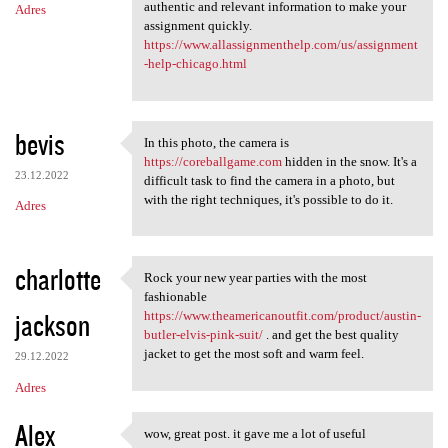
authentic and relevant information to make your
Adres
assignment quickly.
https://www.allassignmenthelp.com/us/assignment
-help-chicago.html
bevis
In this photo, the camera is
In this photo, the camera is
https://coreballgame.com
hidden in the snow. It's a
23.12.2022
difficult task to find the camera in a photo, but
with the right techniques, it's possible to do it.
Adres
charlotte
Rock your new year parties with the most
Rock your new year parties
fashionable
jackson
https://www.theamericanoutfit.com/product/austin-
butler-elvis-pink-suit/
. and get the best quality
jacket to get the most soft and warm feel.
29.12.2022
Adres
Alex
wow, great post. it gave me a lot of useful