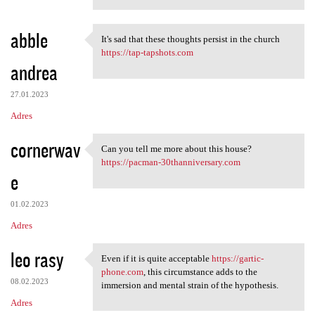
abble
It's sad that these thoughts persist in the church
It's sad that these thoughts
https://tap-tapshots.com
andrea
27.01.2023
Adres
cornerwav
Can you tell me more about this house?
Can you tell me more about
https://pacman-30thanniversary.com
e
01.02.2023
Adres
leo rasy
Even if it is quite acceptable
https://gartic-
Even if it is quite
phone.com
, this circumstance adds to the
08.02.2023
immersion and mental strain of the hypothesis.
Adres