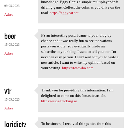
Thanks for the article that
knowledge. Eggy Car is a simple multiplayer drift
09.05.2023
driving game. Collect the coins as you drive on the
road.
https://eggycar.net
Adres
beer
It's an interesting post. I came to your blog by
It's an interesting post. I
chance and it was really fun to see the various
15.05.2023
posts you wrote. You eventually made me
subscribe to your blog. I want to tell you that I'm
Adres
never an easy person. I can't wait for you to write a
new article. I want to write my opinion based on
your writing.
https://totowho.com
vtr
Thank you for providing this information. I am
Thank you for providing this
delighted to come on this fantastic article.
15.05.2023
https://usps-tracking.io
Adres
loridietz
To be sincere, I received things nice from this
To be sincere, I received