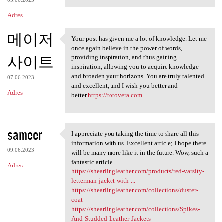
Adres
메이저
Your post has given me a lot of knowledge. Let me
Your post has given me a lot
once again believe in the power of words,
사이트
providing inspiration, and thus gaining
inspiration, allowing you to acquire knowledge
and broaden your horizons. You are truly talented
07.06.2023
and excellent, and I wish you better and
Adres
better.
https://totovera.com
sameer
I appreciate you taking the time to share all this
I appreciate you taking the
information with us. Excellent article; I hope there
09.06.2023
will be many more like it in the future. Wow, such a
fantastic article.
Adres
https://shearlingleather.com/products/red-varsity-
letterman-jacket-with-...
https://shearlingleather.com/collections/duster-
coat
https://shearlingleather.com/collections/Spikes-
And-Studded-Leather-Jackets