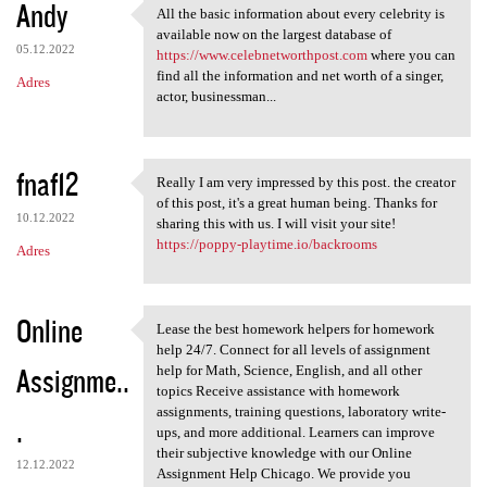
Andy
All the basic information about every celebrity is
All the basic information
available now on the largest database of
05.12.2022
https://www.celebnetworthpost.com
where you can
find all the information and net worth of a singer,
Adres
actor, businessman...
fnaf12
Really I am very impressed by this post. the creator
Really I am very impressed by
of this post, it's a great human being. Thanks for
10.12.2022
sharing this with us. I will visit your site!
https://poppy-playtime.io/backrooms
Adres
Online
Lease the best homework helpers for homework
Lease the best homework
help 24/7. Connect for all levels of assignment
Assignme..
help for Math, Science, English, and all other
topics Receive assistance with homework
assignments, training questions, laboratory write-
.
ups, and more additional. Learners can improve
their subjective knowledge with our Online
12.12.2022
Assignment Help Chicago. We provide you