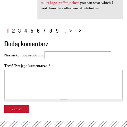
multi-logo-puffer-jacket/
you can wear. which I
took from the collection of celebrities.
S
1
2
3
4
5
6
7
8
9
…
t
Dodaj komentarz
r
o
Nazwisko lub pseudonim
n
y
Treść Twojego komentarza
*