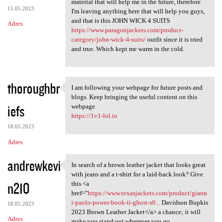
material that will help me in the future, therefore
15.05.2023
I'm leaving anything here that will help you guys,
and that is this JOHN WICK 4 SUITS
Adres
https://www.paragonjackets.com/product-
category/john-wick-4-suits/
outfit since it is tried
and true. Which kept me warm in the cold.
thoroughbr
I am following your webpage for future posts and
I am following your webpage
blogs. Keep bringing the useful content on this
iefs
webpage.
https://1v1-lol.io
18.05.2023
Adres
andrewkevi
In search of a brown leather jacket that looks great
In search of a brown leather
with jeans and a t-shirt for a laid-back look? Give
n210
this <a
href="
https://www.texasjackets.com/product/giann
i-paolo-power-book-ii-ghost-s0...
Davidson Bupkis
18.05.2023
2023 Brown Leather Jacket</a> a chance; it will
Adres
make you stand out wherever you go.