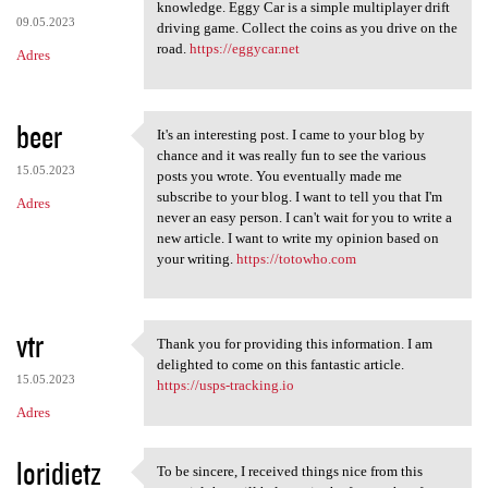
Thanks for the article that
knowledge. Eggy Car is a simple multiplayer drift
09.05.2023
driving game. Collect the coins as you drive on the
road.
https://eggycar.net
Adres
beer
It's an interesting post. I came to your blog by
It's an interesting post. I
chance and it was really fun to see the various
15.05.2023
posts you wrote. You eventually made me
subscribe to your blog. I want to tell you that I'm
Adres
never an easy person. I can't wait for you to write a
new article. I want to write my opinion based on
your writing.
https://totowho.com
vtr
Thank you for providing this information. I am
Thank you for providing this
delighted to come on this fantastic article.
15.05.2023
https://usps-tracking.io
Adres
loridietz
To be sincere, I received things nice from this
To be sincere, I received