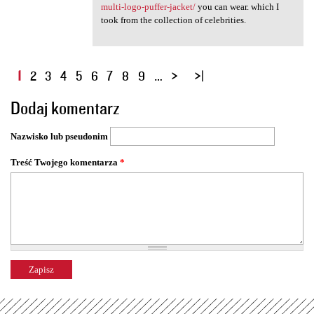
multi-logo-puffer-jacket/
you can wear. which I
took from the collection of celebrities.
S
1
2
3
4
5
6
7
8
9
…
t
Dodaj komentarz
r
o
Nazwisko lub pseudonim
n
y
Treść Twojego komentarza
*