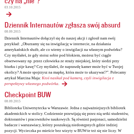
czy na „nie”?
03.10.2015
Dziennik Internautów zgłasza swój absurd
08.09.2015
Dziennik Internautów dołączył się do naszej akcji i zgłosił nam swój
przykład: „Oburzamy się na inwigilację w internecie, na działania
amerykańskich służb, ale co wiemy o inwigilacji na własnym podwórku?
Czy myślałeś, że gdy stoisz sobie pod blokiem, możesz być ciągle
obserwowany np. przez człowieka ze straży miejskiej, który siedzi przy
biurku i pije kawę? Czy myślałeś, ile naprawdę kamer może być w Twojej
okolicy? A może spojrzysz na mapkę, która może to ukazywać?”. Polecamy
artykuł Marcina Maja:
Ktoś nasikał pod kamerą, czyli inwigilacja z
perspektywy własnego podwórka
.
Checkpoint BUW
08.09.2015
Biblioteka Uniwersytecka w Warszawie. Jedna z najważniejszych bibliotek
akademickich w stolicy. Codziennie przewijają się przez nią setki studentów,
doktorantów i pracowników naukowych. Są również pasjonaci, samodzielni
badacze i warszawiacy, którzy poszukują niedostępnych gdzie indziej
pozycji. Wycieczka po mieście bez wizyty w BUW-ie też się nie liczy. W