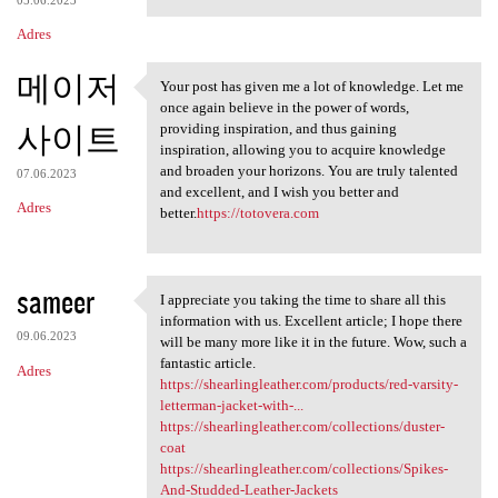
Adres
메이저
Your post has given me a lot of knowledge. Let me
Your post has given me a lot
once again believe in the power of words,
사이트
providing inspiration, and thus gaining
inspiration, allowing you to acquire knowledge
and broaden your horizons. You are truly talented
07.06.2023
and excellent, and I wish you better and
Adres
better.
https://totovera.com
sameer
I appreciate you taking the time to share all this
I appreciate you taking the
information with us. Excellent article; I hope there
09.06.2023
will be many more like it in the future. Wow, such a
fantastic article.
Adres
https://shearlingleather.com/products/red-varsity-
letterman-jacket-with-...
https://shearlingleather.com/collections/duster-
coat
https://shearlingleather.com/collections/Spikes-
And-Studded-Leather-Jackets