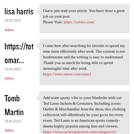
lisa harris
I have just read your article. You have done a great
I have just read your article
job on your post.
16.02.2023
Please Visit:
https://tobleo.com/
Adres
https://tot
I came here after searching for totosite to spend my
I came here after searching
time more efficiently after work. The content is not
omar...
burdensome and the writing is easy to understand.
Thank you so much for being able to spend
meaningful time after work.
15.03.2023
https://www.smore.com/stmz1
Adres
Tomb
Add some sporty vibe to your Wardrobe with our
Add some sporty vibe to your
Ted Lasso Jackets & Costumes. Including iconic
Martin
Outfits & Merchandise from the show, this clothing
collection will effortlessly be your go-to for every
event. Ted Lasso is an American sports comedy-
18.03.2023
drama highly popular among fans and viewers.
Adres
https://www.jacketsjunction.com/category/tv-