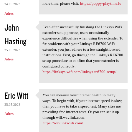
more time, please visit:
https://poppy-playtime.io
24.05.2023
Adres
John
Even after successfully finishing the Linksys WiFi
Even after successfully
extender setup process, users occasionally
Hasting
experience difficulties when using the extender. To
fix problems with your Linksys RE6700 WiFi
extender, you just adhere to a few straightforward
25.05.2023
instructions. First, go through the Linksys RE6700
Adres
setup procedure to confirm that your extender is
configured correctly.
https://linksys-wifi.com/linksys-re6700-setup/
Eric Witt
You can measure your internet health in many
You can measure your internet
ways. To begin with, if your internet speed is slow,
25.05.2023
then you have to take a speed test. Many sites are
providing free internet tests. Or you can set it up
Adres
through wifi.wavlink.com.
https://wavlinkwiifi.com/