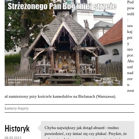
Pod
pow
iedź
:
szu
kaj
prz
y
szo
pce.
Abs
urd
nad
zor
u
zost
ał namierzony przy kościele kamedułów na Bielanach (Warszawa).
kamery-bajery
K
Historyk
Chyba największy jak dotąd absurd - trudno
Chyba największy jak dotąd
o
powiedzieć, czy śmiać się czy płakać. Przykre, że
08.09.2015