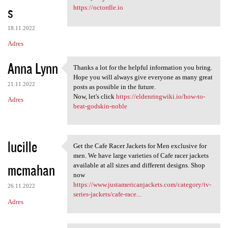
s
https://octordle.io
18.11.2022
Adres
Anna Lynn
Thanks a lot for the helpful information you bring.
Thanks a lot for the helpful
Hope you will always give everyone as many great
21.11.2022
posts as possible in the future.
Now, let's click
https://eldenringwiki.io/how-to-
Adres
beat-godskin-noble
lucille
Get the Cafe Racer Jackets for Men exclusive for
Get the Cafe Racer Jackets
men. We have large varieties of Cafe racer jackets
mcmahan
available at all sizes and different designs. Shop
now
https://www.justamericanjackets.com/category/tv-
26.11.2022
series-jackets/cafe-race...
Adres