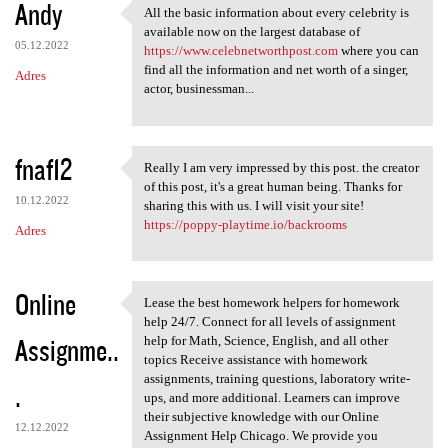
Andy
All the basic information about every celebrity is
All the basic information
available now on the largest database of
05.12.2022
https://www.celebnetworthpost.com
where you can
find all the information and net worth of a singer,
Adres
actor, businessman...
fnaf12
Really I am very impressed by this post. the creator
Really I am very impressed by
of this post, it's a great human being. Thanks for
10.12.2022
sharing this with us. I will visit your site!
https://poppy-playtime.io/backrooms
Adres
Online
Lease the best homework helpers for homework
Lease the best homework
help 24/7. Connect for all levels of assignment
Assignme..
help for Math, Science, English, and all other
topics Receive assistance with homework
assignments, training questions, laboratory write-
.
ups, and more additional. Learners can improve
their subjective knowledge with our Online
12.12.2022
Assignment Help Chicago. We provide you