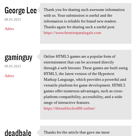
George Lee
Thank you for sharing such awesome information
Thank you for sharing such
with us. Your submission is useful and the
08.05.2023
information is reliable for brand new readers.
Thanks again for sharing such a useful post.
Adres
https://www.frontierparalegals.com
gaminguy
Online HTML5 games are a popular form of
Online HTML5 games are a
entertainment that can be accessed directly
09.05.2023
through a web browser. These games are built using
HTML5, the latest version of the Hypertext
Adres
Markup Language, which provides a powerful and
versatile platform for game development. HTML5
games offer numerous advantages, such as cross-
platform compatibility, accessibility, and a wide
range of interactive features.
https://theunblocked66.online/
deadbale
Thanks for the article that gave me more