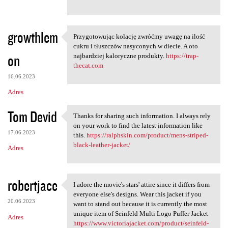
growthlem
Przygotowując kolację zwróćmy uwagę na ilość
Przygotowując kolację zwróćmy
cukru i tłuszczów nasyconych w diecie. A oto
on
najbardziej kaloryczne produkty.
https://trap-
thecat.com
16.06.2023
Adres
Tom Devid
Thanks for sharing such information. I always rely
Thanks for sharing such
on your work to find the latest information like
17.06.2023
this.
https://ralphskin.com/product/mens-striped-
black-leather-jacket/
Adres
robertjace
I adore the movie's stars' attire since it differs from
I adore the movie's stars'
everyone else's designs. Wear this jacket if you
20.06.2023
want to stand out because it is currently the most
unique item of Seinfeld Multi Logo Puffer Jacket
Adres
https://www.victoriajacket.com/product/seinfeld-