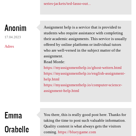
series-jackets/ted-lasso-out...
Anonim
Assignment help is a service that is provided to
Assignment help is a service
students who require assistance with completing
17.04.2023
their academic assignments. This service is usually
offered by online platforms or individual tutors
Adres
who are well-versed in the subject matter of the
assignment.
Read Morde:
https://myassignmenthelp.io/ghost-writers.html
https://myassignmenthelp.io/english-assignment-
help.html
https://myassignmenthelp.io/computer-science-
assignment-help.html
Emma
You there, this is really good post here. Thanks for
You there, this is really
taking the time to post such valuable information.
Orabelle
Quality content is what always gets the visitors
coming.
https://blueygame.com