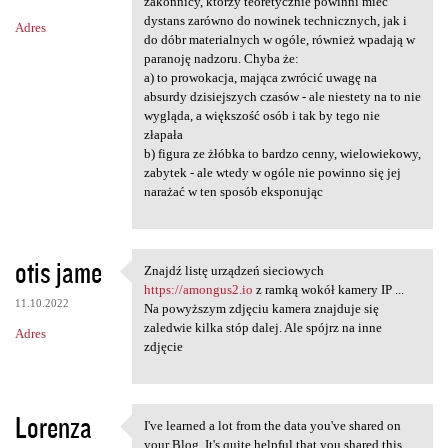
m
zakonnicy, którzy teoretycznie powinni mieć
dystans zarówno do nowinek technicznych, jak i
Adres
e
do dóbr materialnych w ogóle, również wpadają w
n
paranoję nadzoru. Chyba że:
a) to prowokacja, mająca zwrócić uwagę na
t
absurdy dzisiejszych czasów - ale niestety na to nie
a
wygląda, a większość osób i tak by tego nie
złapała
r
b) figura ze żłóbka to bardzo cenny, wielowiekowy,
z
zabytek - ale wtedy w ogóle nie powinno się jej
narażać w ten sposób eksponując
e
otis jame
Znajdź listę urządzeń sieciowych
Znajdź listę urządzeń
https://amongus2.io
z ramką wokół kamery IP ...
11.10.2022
Na powyższym zdjęciu kamera znajduje się
zaledwie kilka stóp dalej. Ale spójrz na inne
Adres
zdjęcie
Lorenza
I've learned a lot from the data you've shared on
I've learned a lot from the
your Blog. It's quite helpful that you shared this