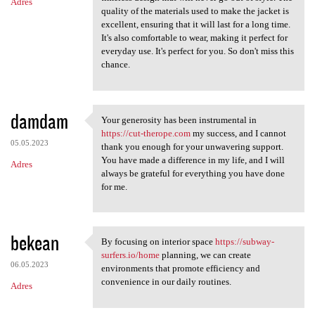
Adres
quality of the materials used to make the jacket is
excellent, ensuring that it will last for a long time.
It's also comfortable to wear, making it perfect for
everyday use. It's perfect for you. So don't miss this
chance.
damdam
Your generosity has been instrumental in
Your generosity has been
https://cut-therope.com
my success, and I cannot
05.05.2023
thank you enough for your unwavering support.
You have made a difference in my life, and I will
Adres
always be grateful for everything you have done
for me.
bekean
By focusing on interior space
https://subway-
By focusing on interior space
surfers.io/home
planning, we can create
06.05.2023
environments that promote efficiency and
convenience in our daily routines.
Adres