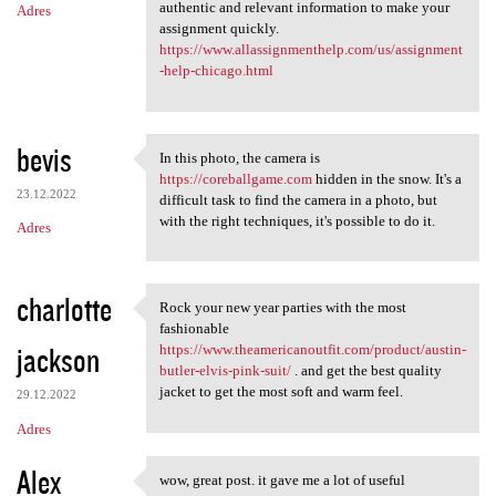
authentic and relevant information to make your
Adres
assignment quickly.
https://www.allassignmenthelp.com/us/assignment
-help-chicago.html
bevis
In this photo, the camera is
In this photo, the camera is
https://coreballgame.com
hidden in the snow. It's a
23.12.2022
difficult task to find the camera in a photo, but
with the right techniques, it's possible to do it.
Adres
charlotte
Rock your new year parties with the most
Rock your new year parties
fashionable
jackson
https://www.theamericanoutfit.com/product/austin-
butler-elvis-pink-suit/
. and get the best quality
jacket to get the most soft and warm feel.
29.12.2022
Adres
Alex
wow, great post. it gave me a lot of useful