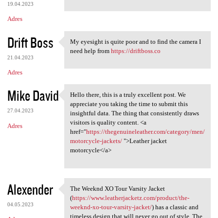
19.04.2023
Adres
Drift Boss
My eyesight is quite poor and to find the camera I
My eyesight is quite poor and
need help from
https://driftboss.co
21.04.2023
Adres
Mike David
Hello there, this is a truly excellent post. We
Hello there, this is a truly
appreciate you taking the time to submit this
27.04.2023
insightful data. The thing that consistently draws
visitors is quality content. <a
Adres
href="
https://thegenuineleather.com/category/men/
motorcycle-jackets/
">Leather jacket
motorcycle</a>
Alexender
The Weeknd XO Tour Varsity Jacket
The Weeknd XO Tour Varsity
(
https://www.leatherjacketz.com/product/the-
04.05.2023
weeknd-xo-tour-varsity-jacket/
) has a classic and
timeless design that will never go out of style. The