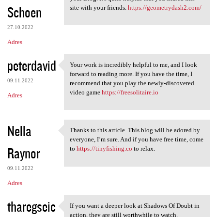
Schoen
site with your friends.
https://geometrydash2.com/
27.10.2022
Adres
peterdavid
Your work is incredibly helpful to me, and I look
Your work is incredibly
forward to reading more. If you have the time, I
09.11.2022
recommend that you play the newly-discovered
video game
https://freesolitaire.io
Adres
Nella
Thanks to this article. This blog will be adored by
Thanks to this article. This
everyone, I’m sure. And if you have free time, come
Raynor
to
https://tinyfishing.co
to relax.
09.11.2022
Adres
tharegseic
If you want a deeper look at Shadows Of Doubt in
If you want a deeper look at
action, they are still worthwhile to watch.