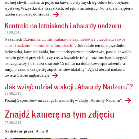
wolnej chwili można tu pójść na kawę, do słynnych ogrodów lub obejrzeć
wystawę. Wszystko dla wszystkich, od ręki i na miejscu. No tak, ale najpierw
trzeba się dostać do środka.
Kontrole na lotniskach i absurdy nadzoru
01.09.2015
Na łamach
Dziennika Opinii, Katarzyna Szymielewicz przedstawia swój
absurd nadzoru – kontrole na lotniskach
: „Dokładnie ten sam przedmiot –
ładowarka, kawałek kabla, but na podwyższonej podeszwie, pasek, kawałek
metalu gdzieś przy ciele, czy coś w kształcie tuby – raz uruchamia sygnał
ostrzegawczy i oznacza stracone 15 minut na dodatkowe sprawdzenie, a
innym razem okazuje się zupełnie niewidzialny”. A jaki absurd nadzoru
uwiera Ciebie najbardziej?
Jak wziąć udział w akcji „Absurdy Nadzoru"?
25.08.2015
Poznaj 5 sposobów na zaangażowanie się w akcję „Absurdy Nadzoru".
Znajdź kamerę na tym zdjęciu
07.09.2015
Nadesłany przez:
Anna R.