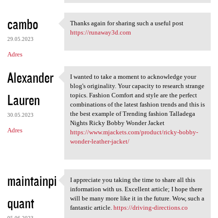
cambo
Thanks again for sharing such a useful post
Thanks again for sharing such
https://runaway3d.com
29.05.2023
Adres
Alexander
I wanted to take a moment to acknowledge your
I wanted to take a moment to
blog's originality. Your capacity to research strange
Lauren
topics. Fashion Comfort and style are the perfect
combinations of the latest fashion trends and this is
the best example of Trending fashion Talladega
30.05.2023
Nights Ricky Bobby Wonder Jacket
Adres
https://www.mjackets.com/product/ricky-bobby-
wonder-leather-jacket/
maintainpi
I appreciate you taking the time to share all this
I appreciate you taking the
information with us. Excellent article; I hope there
quant
will be many more like it in the future. Wow, such a
fantastic article.
https://driving-directions.co
05.06.2023