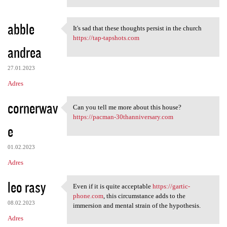
abble
It's sad that these thoughts persist in the church
It's sad that these thoughts
https://tap-tapshots.com
andrea
27.01.2023
Adres
cornerwav
Can you tell me more about this house?
Can you tell me more about
https://pacman-30thanniversary.com
e
01.02.2023
Adres
leo rasy
Even if it is quite acceptable
https://gartic-
Even if it is quite
phone.com
, this circumstance adds to the
08.02.2023
immersion and mental strain of the hypothesis.
Adres