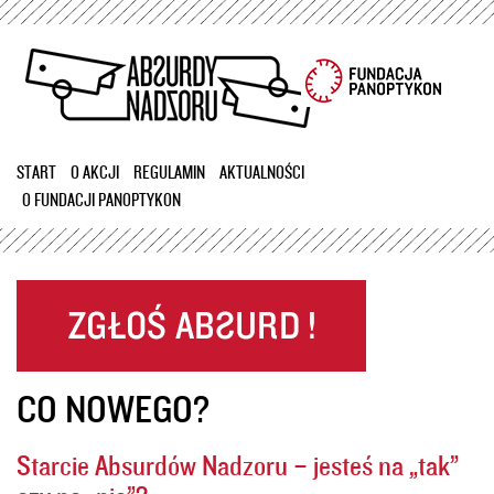
Przejdź
do
treści
START
O AKCJI
REGULAMIN
AKTUALNOŚCI
O FUNDACJI PANOPTYKON
CO NOWEGO?
Starcie Absurdów Nadzoru – jesteś na „tak”