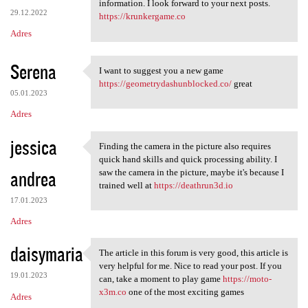
wow, great post. it gave me a
information. I look forward to your next posts.
29.12.2022
https://krunkergame.co
Adres
Serena
I want to suggest you a new game
I want to suggest you a new
https://geometrydashunblocked.co/
great
05.01.2023
Adres
jessica
Finding the camera in the picture also requires
Finding the camera in the
quick hand skills and quick processing ability. I
andrea
saw the camera in the picture, maybe it's because I
trained well at
https://deathrun3d.io
17.01.2023
Adres
daisymaria
The article in this forum is very good, this article is
The article in this forum is
very helpful for me. Nice to read your post. If you
19.01.2023
can, take a moment to play game
https://moto-
x3m.co
one of the most exciting games
Adres