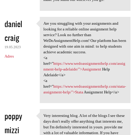
daniel
Are you struggling with your assignments and
Are you struggling with your
looking for a reliable online assignment help
craig
service? Look no further than
WeDoAssignmentHelp.com! Our platform has been
designed with one aim in mind: to help students
19.05.2023
achieve academic success.
Adres
<a
href="
https://www.wedoassignmenthelp.com/assig
nment-help-adelaide/">Assignment
Help
Adelaide</a>
<a
href="
https://www.wedoassignmenthelp.com/stata-
assignment-help/">Stata
Assignment Help</a>
poppy
Very interesting blog. A lot of the blogs I see these
Very interesting blog. A lot
days don't really offer anything that interests me,
mizzi
but I'm definitely interested in yours. provide me
with a lot of valuable information. If you have