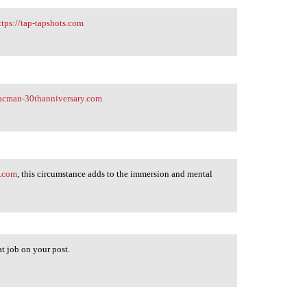
ttps://tap-tapshots.com
pacman-30thanniversary.com
e.com
, this circumstance adds to the immersion and mental
at job on your post.