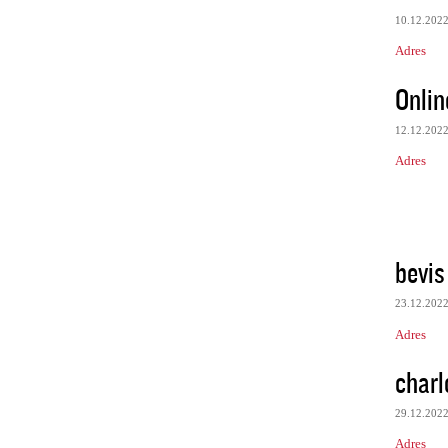
10.12.202
Adres
Onlin
12.12.202
Adres
bevis
23.12.202
Adres
charl
29.12.202
Adres