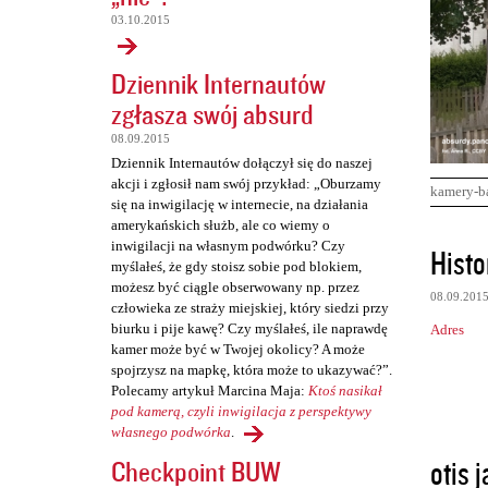
03.10.2015
Dziennik Internautów
zgłasza swój absurd
08.09.2015
Dziennik Internautów dołączył się do naszej
akcji i zgłosił nam swój przykład: „Oburzamy
kamery-b
się na inwigilację w internecie, na działania
amerykańskich służb, ale co wiemy o
K
inwigilacji na własnym podwórku? Czy
Histo
myślałeś, że gdy stoisz sobie pod blokiem,
o
możesz być ciągle obserwowany np. przez
08.09.201
m
człowieka ze straży miejskiej, który siedzi przy
biurku i pije kawę? Czy myślałeś, ile naprawdę
Adres
e
kamer może być w Twojej okolicy? A może
n
spojrzysz na mapkę, która może to ukazywać?”.
Polecamy artykuł Marcina Maja:
Ktoś nasikał
t
pod kamerą, czyli inwigilacja z perspektywy
a
własnego podwórka
.
r
otis 
Checkpoint BUW