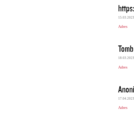
https
15.03.202
Adres
Tomb
18.03.202
Adres
Anon
17.04.202
Adres