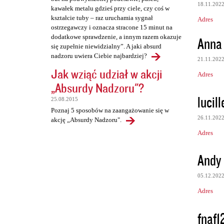
18.11.202
kawałek metalu gdzieś przy ciele, czy coś w
kształcie tuby – raz uruchamia sygnał
Adres
ostrzegawczy i oznacza stracone 15 minut na
dodatkowe sprawdzenie, a innym razem okazuje
Anna
się zupełnie niewidzialny”. A jaki absurd
nadzoru uwiera Ciebie najbardziej?
21.11.202
Jak wziąć udział w akcji
Adres
„Absurdy Nadzoru"?
lucil
25.08.2015
Poznaj 5 sposobów na zaangażowanie się w
26.11.202
akcję „Absurdy Nadzoru".
Adres
Andy
05.12.202
Adres
fnaf1