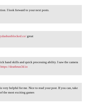
ation. I look forward to your next posts.
trydashunblocked.co/
great
uick hand skills and quick processing ability. I saw the camera
t
https://deathrun3d.io
 is very helpful for me. Nice to read your post. If you can, take
of the most exciting games