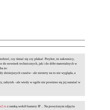
dzieć, czy śmiać się czy płakać. Przykre, że zakonnicy,
no do nowinek technicznych, jak i do dóbr materialnych w
ba że:
y dzisiejszych czasów - ale niestety na to nie wygląda, a
y, zabytek - ale wtedy w ogóle nie powinno się jej narażać w
s2.io
z ramką wokół kamery IP ... Na powyższym zdjęciu