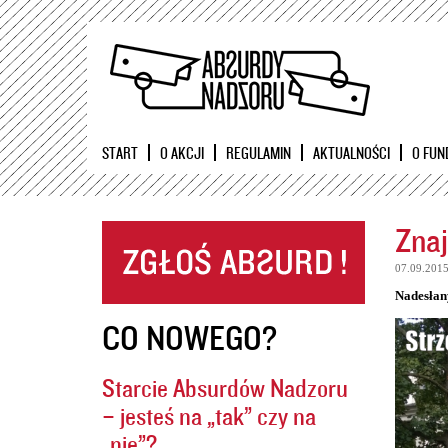
START
O AKCJI
REGULAMIN
AKTUALNOŚCI
O FUN
Znaj
07.09.201
Nadesłan
CO NOWEGO?
Starcie Absurdów Nadzoru
– jesteś na „tak” czy na
„nie”?