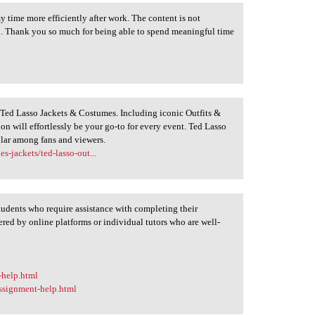
my time more efficiently after work. The content is not
d. Thank you so much for being able to spend meaningful time
Ted Lasso Jackets & Costumes. Including iconic Outfits &
on will effortlessly be your go-to for every event. Ted Lasso
lar among fans and viewers.
s-jackets/ted-lasso-out...
students who require assistance with completing their
ered by online platforms or individual tutors who are well-
-help.html
ssignment-help.html