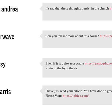
 andrea
It's sad that these thoughts persist in the church
h
It's sad that these thoughts
3
erwave
Can you tell me more about this house?
https://
Can you tell me more about
3
asy
Even if it is quite acceptable
https://gartic-phon
Even if it is quite
strain of the hypothesis.
3
arris
I have just read your article. You have done a gre
I have just read your article
Please Visit:
https://tobleo.com/
3