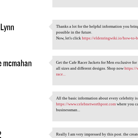
2
 Lynn
Thanks a lot for the helpful information you bri
Thanks a lot for the helpful
possible in the future.
2
Now, let's click
https://eldenringwiki.io/how-to-
le mcmahan
Get the Cafe Racer Jackets for Men exclusive for 
Get the Cafe Racer Jackets
all sizes and different designs. Shop now
https:/
2
race...
All the basic information about every celebrity i
All the basic information
https://www.celebnetworthpost.com
where you can
2
businessman...
2
Really I am very impressed by this post. the creat