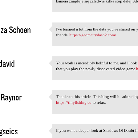
kamera znajduje się zaledwie kilka stóp dalej. Al
2
nza Schoen
I've learned a lot from the data you've shared on y
I've learned a lot from the
friends.
https://geometrydash2.com/
2
david
Your work is incredibly helpful to me, and I look
Your work is incredibly
that you play the newly-discovered video game
h
2
 Raynor
Thanks to this article. This blog will be adored b
Thanks to this article. This
https://tinyfishing.co
to relax.
2
gseics
If you want a deeper look at Shadows Of Doubt in 
If you want a deeper look at