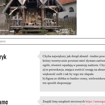
ajery
ryk
Chyba największy jak dotąd absurd - trudno powie
Chyba największy jak dotąd
którzy teoretycznie powinni mieć dystans zarów
5
ogóle, również wpadają w paranoję nadzoru. Chy
a) to prowokacja, mająca zwrócić uwagę na absurd
większość osób i tak by tego nie złapała
b) figura ze żłóbka to bardzo cenny, wielowiekow
ten sposób eksponując
jame
Znajdź listę urządzeń sieciowych
https://amongu
Znajdź listę urządzeń