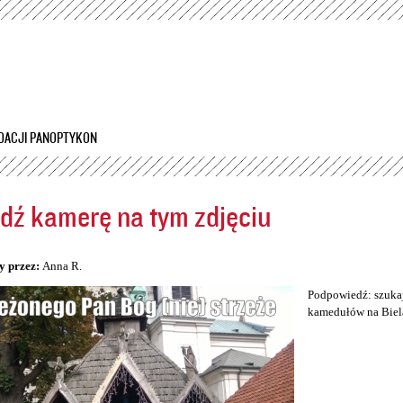
Przejdź
do
treści
DACJI PANOPTYKON
dź kamerę na tym zdjęciu
5
y przez:
Anna R.
Podpowiedź: szukaj
kamedułów na Biel