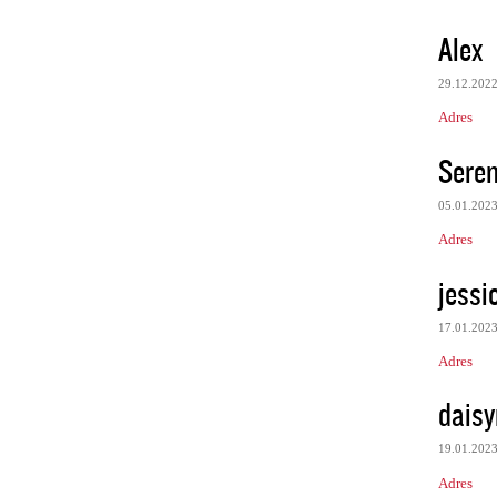
Alex
29.12.202
Adres
Sere
05.01.202
Adres
jessi
17.01.202
Adres
daisy
19.01.202
Adres