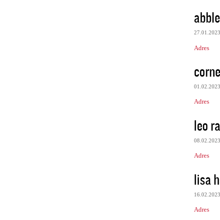
abble
27.01.202
Adres
corn
01.02.202
Adres
leo r
08.02.202
Adres
lisa h
16.02.202
Adres