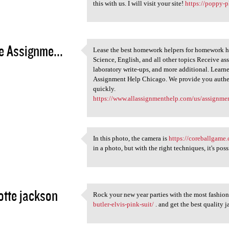
Really I am very impressed by
this with us. I will visit your site!
https://poppy-
2
e Assignme...
Lease the best homework helpers for homework hel
Lease the best homework
Science, English, and all other topics Receive a
2
laboratory write-ups, and more additional. Learn
Assignment Help Chicago. We provide you authen
quickly.
https://www.allassignmenthelp.com/us/assignme
In this photo, the camera is
https://coreballgame
In this photo, the camera is
in a photo, but with the right techniques, it's poss
2
otte jackson
Rock your new year parties with the most fashio
Rock your new year parties
butler-elvis-pink-suit/
. and get the best quality j
2