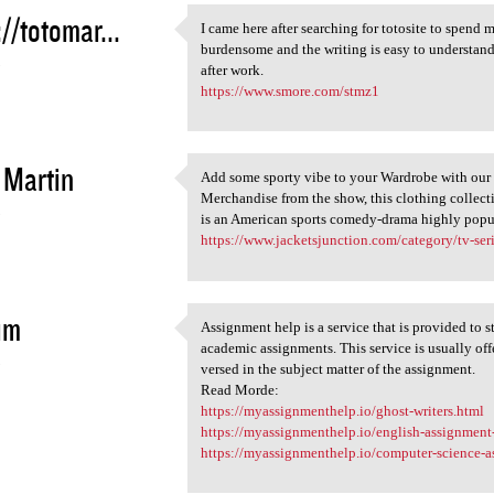
://totomar...
I came here after searching for totosite to spend 
I came here after searching
burdensome and the writing is easy to understan
3
after work.
https://www.smore.com/stmz1
 Martin
Add some sporty vibe to your Wardrobe with our 
Add some sporty vibe to your
Merchandise from the show, this clothing collecti
3
is an American sports comedy-drama highly popu
https://www.jacketsjunction.com/category/tv-serie
im
Assignment help is a service that is provided to 
Assignment help is a service
academic assignments. This service is usually off
3
versed in the subject matter of the assignment.
Read Morde:
https://myassignmenthelp.io/ghost-writers.html
https://myassignmenthelp.io/english-assignment
https://myassignmenthelp.io/computer-science-a