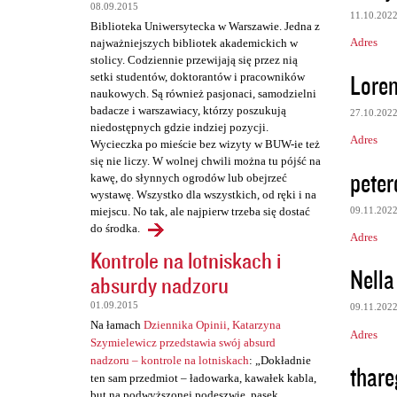
z
08.09.2015
11.10.202
e
Biblioteka Uniwersytecka w Warszawie. Jedna z
Adres
najważniejszych bibliotek akademickich w
stolicy. Codziennie przewijają się przez nią
Lore
setki studentów, doktorantów i pracowników
naukowych. Są również pasjonaci, samodzielni
badacze i warszawiacy, którzy poszukują
27.10.202
niedostępnych gdzie indziej pozycji.
Adres
Wycieczka po mieście bez wizyty w BUW-ie też
się nie liczy. W wolnej chwili można tu pójść na
peter
kawę, do słynnych ogrodów lub obejrzeć
wystawę. Wszystko dla wszystkich, od ręki i na
09.11.202
miejscu. No tak, ale najpierw trzeba się dostać
do środka.
Adres
Kontrole na lotniskach i
Nella
absurdy nadzoru
01.09.2015
09.11.202
Na łamach
Dziennika Opinii, Katarzyna
Adres
Szymielewicz przedstawia swój absurd
nadzoru – kontrole na lotniskach
: „Dokładnie
thare
ten sam przedmiot – ładowarka, kawałek kabla,
but na podwyższonej podeszwie, pasek,