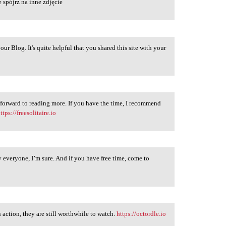
e spójrz na inne zdjęcie
our Blog. It's quite helpful that you shared this site with your
 forward to reading more. If you have the time, I recommend
ttps://freesolitaire.io
y everyone, I’m sure. And if you have free time, come to
action, they are still worthwhile to watch.
https://octordle.io