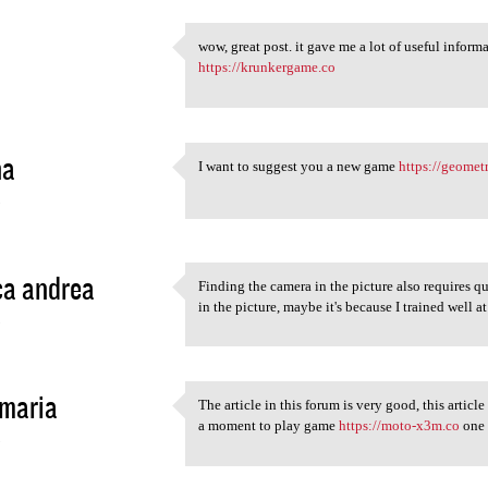
wow, great post. it gave me a lot of useful inform
wow, great post. it gave me a
https://krunkergame.co
2
na
I want to suggest you a new game
https://geome
I want to suggest you a new
3
ca andrea
Finding the camera in the picture also requires q
Finding the camera in the
in the picture, maybe it's because I trained well a
3
maria
The article in this forum is very good, this article
The article in this forum is
a moment to play game
https://moto-x3m.co
one 
3