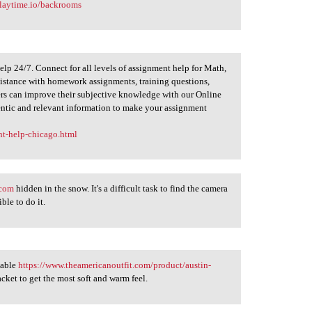
playtime.io/backrooms
p 24/7. Connect for all levels of assignment help for Math,
ssistance with homework assignments, training questions,
ers can improve their subjective knowledge with our Online
tic and relevant information to make your assignment
nt-help-chicago.html
.com
hidden in the snow. It's a difficult task to find the camera
ible to do it.
nable
https://www.theamericanoutfit.com/product/austin-
acket to get the most soft and warm feel.