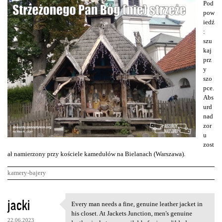
Pod
pow
iedź
:
szu
kaj
prz
y
szo
pce.
Abs
urd
nad
zor
u
zost
ał namierzony przy kościele kamedułów na Bielanach (Warszawa).
kamery-bajery
K
jacki
Every man needs a fine, genuine leather jacket in
Every man needs a fine,
o
his closet. At Jackets Junction, men's genuine
22.06.2023