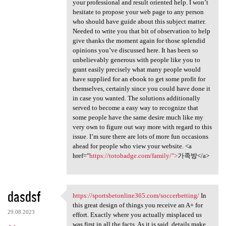
your professional and result oriented help. I won’t
hesitate to propose your web page to any person
who should have guide about this subject matter.
Needed to write you that bit of observation to help
give thanks the moment again for those splendid
opinions you’ve discussed here. It has been so
unbelievably generous with people like you to
grant easily precisely what many people would
have supplied for an ebook to get some profit for
themselves, certainly since you could have done it
in case you wanted. The solutions additionally
served to become a easy way to recognize that
some people have the same desire much like my
very own to figure out way more with regard to this
issue. I’m sure there are lots of more fun occasions
ahead for people who view your website. <a
href="
https://totobadge.com/family/">
가족방</a>
dasdsf
https://sportsbetonline365.com/soccerbetting/
In
https://sportsbetonline365
this great design of things you receive an A+ for
29.08.2023
effort. Exactly where you actually misplaced us
was first in all the facts. As it is said, details make