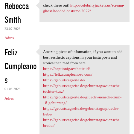
Rebecca
check these out!
http://celebrityjackets.us/scream-
check these out! http:/
ghost-hooded-costume-2022/
Smith
23.07.2023
Adres
Feliz
Amazing piece of information, if you want to add
Amazing piece of information,
best aesthetic captions in your insta posts and
Cumpleano
stories then read from here
https://captionigaesthetic.id/
https://felizcumpleanoso.com/
s
https://geburtstagseite.de/
https://geburtstagseite.de/geburtstagswuensche-
01.08.2023
tochter-kurz/
https://geburtstagseite.de/glueckwuensche-zum-
Adres
18-geburtstag/
https://geburtstagseite.de/geburtstagssprueche-
liebe/
https://geburtstagseite.de/geburtstagswuensche-
bruder/