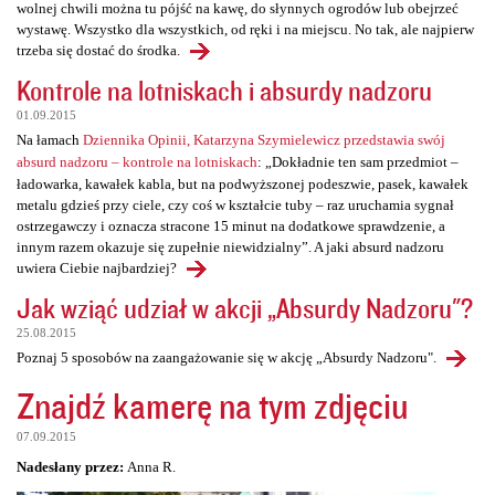
wolnej chwili można tu pójść na kawę, do słynnych ogrodów lub obejrzeć
wystawę. Wszystko dla wszystkich, od ręki i na miejscu. No tak, ale najpierw
trzeba się dostać do środka.
Kontrole na lotniskach i absurdy nadzoru
01.09.2015
Na łamach
Dziennika Opinii, Katarzyna Szymielewicz przedstawia swój
absurd nadzoru – kontrole na lotniskach
: „Dokładnie ten sam przedmiot –
ładowarka, kawałek kabla, but na podwyższonej podeszwie, pasek, kawałek
metalu gdzieś przy ciele, czy coś w kształcie tuby – raz uruchamia sygnał
ostrzegawczy i oznacza stracone 15 minut na dodatkowe sprawdzenie, a
innym razem okazuje się zupełnie niewidzialny”. A jaki absurd nadzoru
uwiera Ciebie najbardziej?
Jak wziąć udział w akcji „Absurdy Nadzoru"?
25.08.2015
Poznaj 5 sposobów na zaangażowanie się w akcję „Absurdy Nadzoru".
Znajdź kamerę na tym zdjęciu
07.09.2015
Nadesłany przez:
Anna R.