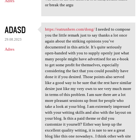
Adres
or break the argu
ADASD
https://eatrunhero.com/dong/
I needed to compose
https://eatrunhero.com/dong/
you the little remark just to say thanks a lot once
29.08.2023
again about the striking opinions you’ve
documented in this article. It’s quite seriously
Adres
open-handed with you to supply openly just what
many people might have advertised for an e-book
to get some profit for themselves, especially
considering the fact that you could possibly have
done it if you desired. Those points also served
like a good way to be sure that the rest have similar
desire just like my very own to see very much more
in terms of this problem. I am sure there are a lot
more pleasant sessions up front for people who
take a look at your blog. I am extremely impressed
with your writing skills and also with the layout on
your blog. Is this a paid theme or did you
customize it yourself? Either way keep up the
excellent quality writing, it is rare to see a great
blog like this one nowadays.. I think other web site