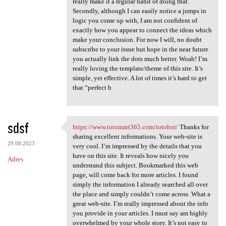
really make it a regular habit of doing that.
Secondly, although I can easily notice a jumps in
logic you come up with, I am not confident of
exactly how you appear to connect the ideas which
make your conclusion. For now I will, no doubt
subscribe to your issue but hope in the near future
you actually link the dots much better. Woah! I’m
really loving the template/theme of this site. It’s
simple, yet effective. A lot of times it’s hard to get
that “perfect b
sdsf
https://www.totomart365.com/totohot/
Thanks for
https://www.totomart365.com
sharing excellent informations. Your web-site is
29.08.2023
very cool. I’m impressed by the details that you
have on this site. It reveals how nicely you
Adres
understand this subject. Bookmarked this web
page, will come back for more articles. I found
simply the information I already searched all over
the place and simply couldn’t come across. What a
great web-site. I’m really impressed about the info
you provide in your articles. I must say am highly
overwhelmed by your whole story. It’s not easy to