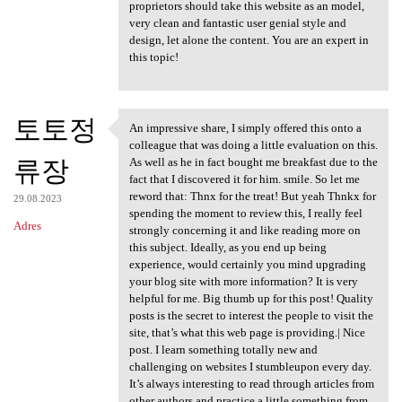
proprietors should take this website as an model,
very clean and fantastic user genial style and
design, let alone the content. You are an expert in
this topic!
토토정
An impressive share, I simply offered this onto a
An impressive share, I simply
colleague that was doing a little evaluation on this.
류장
As well as he in fact bought me breakfast due to the
fact that I discovered it for him. smile. So let me
reword that: Thnx for the treat! But yeah Thnkx for
29.08.2023
spending the moment to review this, I really feel
Adres
strongly concerning it and like reading more on
this subject. Ideally, as you end up being
experience, would certainly you mind upgrading
your blog site with more information? It is very
helpful for me. Big thumb up for this post! Quality
posts is the secret to interest the people to visit the
site, that’s what this web page is providing.| Nice
post. I learn something totally new and
challenging on websites I stumbleupon every day.
It’s always interesting to read through articles from
other authors and practice a little something from