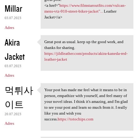
Millar
<a href="
https://www.filmstaroutfits.com/vulcan-
mens-vtz-910-street-biker-jacket"...
Leather
Jacket</a>
03.07.2023
Adres
Akira
Great post as usual. keep up the good work, and
Great post as usual. keep up
thanks for sharing.
Jacket
https://jildleather.com/products/akira-kaneda-red-
leather-jacket
03.07.2023
Adres
먹튀사
Your post has made me feel what it means to be in
Your post has made me feel
person, empathize with yourself, and feel many of
이트
your novel ideas. I think it's amazing, and I'm glad
to see your post and learn so much from it. I really
like you and wish you
20.07.2023
success.
https://totochips.com
Adres