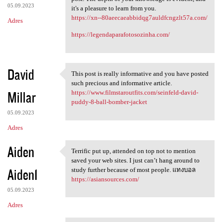
05.09.2023
it's a pleasure to learn from you.
https://xn--80aeecaeabbidqg7auldfcngzlt57a.com/
Adres
https://legendaparafotosozinha.com/
David
This post is really informative and you have posted
This post is really
such precious and informative article.
Millar
https://www.filmstaroutfits.com/seinfeld-david-
puddy-8-ball-bomber-jacket
05.09.2023
Adres
Aiden
Terrific put up, attended on top not to mention
Terrific put up, attended on
saved your web sites. I just can’t hang around to
Aiden1
study further because of most people. แทงบอล
https://asiansources.com/
05.09.2023
Adres