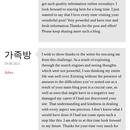
get such quality information online nowadays. I
look forward to staying here for a long time. I just
wanted to say that I love every time visiting your
wonderful post! Very powerful and have true and
fresh information.Thanks for the post and effort!
Please keep sharing more such a blog.
가족방
I wish to show thanks to the writer for rescuing me
I wish to show thanks to the
from this challenge. As a result of exploring
29.08.2023
through the search engines and seeing thoughts
which were not powerful, I was thinking my entire
Adres
life was well over. Existing without the presence of
answers to the difficulties you’ve sorted out as a
result of your main blog post is a crucial case, as
well as ones that might have in a negative way
damaged my career if I had not discovered your
site. That understanding and kindness in dealing
with every aspect was precious. I don’t know what I
would have done if I had not come upon such a
step like this. I am able to at this time look forward
to my future. Thanks for your time very much for