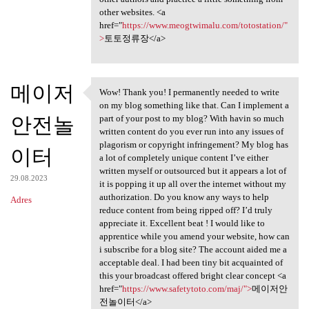
other websites. <a
href="
https://www.meogtwimalu.com/totostation/"
>
토토정류장</a>
메이저
Wow! Thank you! I permanently needed to write
Wow! Thank you! I permanently
on my blog something like that. Can I implement a
안전놀
part of your post to my blog? With havin so much
written content do you ever run into any issues of
plagorism or copyright infringement? My blog has
이터
a lot of completely unique content I’ve either
written myself or outsourced but it appears a lot of
29.08.2023
it is popping it up all over the internet without my
authorization. Do you know any ways to help
Adres
reduce content from being ripped off? I’d truly
appreciate it. Excellent beat ! I would like to
apprentice while you amend your website, how can
i subscribe for a blog site? The account aided me a
acceptable deal. I had been tiny bit acquainted of
this your broadcast offered bright clear concept <a
href="
https://www.safetytoto.com/maj/">
메이저안
전놀이터</a>