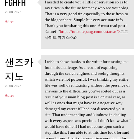
FGHFH
I needed to create you a little observation so as to
I needed to create you a
say tities in the future for many who see your blog.
29.08.2023
That is a very good tip especially to those fresh to
the blogosphere. Simple but very accurate info
Adres
Thank you for sharing this one. A must read post!
<a href="
https://totositepang.com/restarea/">
토토
사이트 휴게소</a>
샌즈카
I wish to show thanks to the writer for rescuing me
I wish to show thanks to the
from this challenge. As a result of exploring
지노
through the search engines and seeing thoughts
which were not powerful, I was thinking my entire
life was well over. Existing without the presence of
29.08.2023
answers to the difficulties you’ve sorted out as a
Adres
result of your main blog post is a crucial case, as
well as ones that might have in a negative way
damaged my career if I had not discovered your
site. That understanding and kindness in dealing
with every aspect was precious. I don’t know what I
would have done if I had not come upon such a
step like this. I am able to at this time look forward
to my future. Thanks for your time very much for