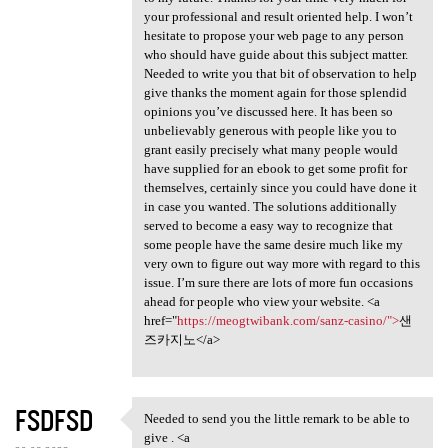
your professional and result oriented help. I won’t
hesitate to propose your web page to any person
who should have guide about this subject matter.
Needed to write you that bit of observation to help
give thanks the moment again for those splendid
opinions you’ve discussed here. It has been so
unbelievably generous with people like you to
grant easily precisely what many people would
have supplied for an ebook to get some profit for
themselves, certainly since you could have done it
in case you wanted. The solutions additionally
served to become a easy way to recognize that
some people have the same desire much like my
very own to figure out way more with regard to this
issue. I’m sure there are lots of more fun occasions
ahead for people who view your website. <a
href="
https://meogtwibank.com/sanz-casino/">
샌
즈카지노</a>
FSDFSD
Needed to send you the little remark to be able to
Needed to send you the little
give . <a