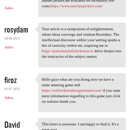
m
leather jackets are available for incredibly low
costs.
https://www.outclassjackets.com/
Adres
e
n
t
rosydam
Your article is a symposium of enlightenment,
Your article is a symposium
a
where ideas converge and wisdom flourishes. The
29.06.2023
intellectual discourse within your writing sparks a
r
fire of curiosity within me, inspiring me to
Adres
z
https://pokemoninfinitefusion.io
delve deeper into
the intricacies of the subject matter.
e
firoz
Hello guys what are you doing now we have a
Hello guys what are you doing
some amazing game and
01.07.2023
https://robloxfreerobuxgenerator.com/
if you want
more information regarding to this game just click
Adres
on website thank you.
David
This letter is awesome. I am happy to find it. It's a
This letter is awesome. I am
great post.