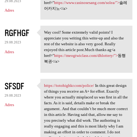
29.08.2023
href="
https://www.casinosesang.com/solea/">
솔레
어카지노</a>
Adres
RGFHGF
Way cool! Some extremely valid points! I
Way cool! Some extremely
appreciate you writing this write-up and also the
29.08.2023
rest of the website is also very good. Really
enjoyed this article post.Much thanks ag<a
Adres
href="
https://meogtwiclass.com/dhlottery/">
동행
복권</a>
SFSDF
https://totohighkr.com/police/
In this great design
https://totohighkr.com/police
of things you receive an A+ for effort. Exactly
29.08.2023
where you actually misplaced us was first in all the
facts. As it is said, details make or break the
Adres
argument.. And that couldn’t be much more correct
in this article. Having said that, allow me say to
you precisely what did work. The authoring is
really engaging and this is most likely why I am
making an effort in order to comment. I do not