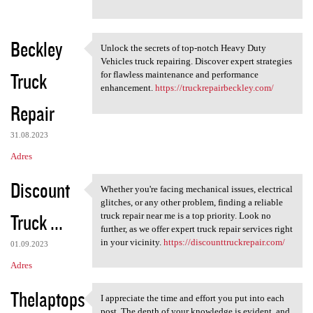
Beckley
Unlock the secrets of top-notch Heavy Duty
Unlock the secrets of top
Vehicles truck repairing. Discover expert strategies
Truck
for flawless maintenance and performance
enhancement.
https://truckrepairbeckley.com/
Repair
31.08.2023
Adres
Discount
Whether you're facing mechanical issues, electrical
Whether you're facing
glitches, or any other problem, finding a reliable
Truck ...
truck repair near me is a top priority. Look no
further, as we offer expert truck repair services right
in your vicinity.
https://discounttruckrepair.com/
01.09.2023
Adres
Thelaptops
I appreciate the time and effort you put into each
I appreciate the time and
post. The depth of your knowledge is evident, and