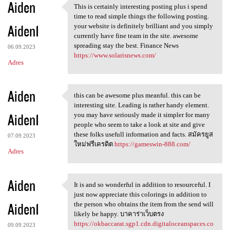
Aiden
This is certainly interesting posting plus i spend
This is certainly interesting
time to read simple things the following posting.
Aiden1
your website is definitely brilliant and you simply
currently have fine team in the site. awesome
spreading stay the best. Finance News
06.09.2023
https://www.solarisnews.com/
Adres
Aiden
this can be awesome plus meanful. this can be
this can be awesome plus
interesting site. Leading is rather handy element.
Aiden1
you may have seriously made it simpler for many
people who seem to take a look at site and give
these folks usefull information and facts. สมัครยูส
07.09.2023
ใหม่ฟรีเครดิต
https://gameswin-888.com/
Adres
Aiden
It is and so wonderful in addition to resourceful. I
It is and so wonderful in
just now appreciate this colorings in addition to
Aiden1
the person who obtains the item from the send will
likely be happy. บาคาร่าเว็บตรง
https://okbaccarat.sgp1.cdn.digitaloceanspaces.co
09.09.2023