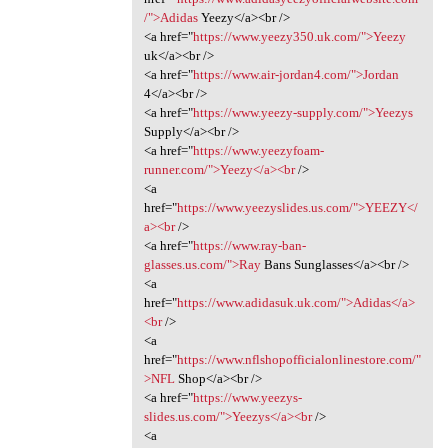
/">Adidas
Yeezy</a><br />
<a href="
https://www.yeezy350.uk.com/">Yeezy
uk</a><br />
<a href="
https://www.air-jordan4.com/">Jordan
4</a><br />
<a href="
https://www.yeezy-supply.com/">Yeezys
Supply</a><br />
<a href="
https://www.yeezyfoam-
runner.com/">Yeezy</a><br
/>
<a
href="
https://www.yeezyslides.us.com/">YEEZY</
a><br
/>
<a href="
https://www.ray-ban-
glasses.us.com/">Ray
Bans Sunglasses</a><br />
<a
href="
https://www.adidasuk.uk.com/">Adidas</a>
<br
/>
<a
href="
https://www.nflshopofficialonlinestore.com/"
>NFL
Shop</a><br />
<a href="
https://www.yeezys-
slides.us.com/">Yeezys</a><br
/>
<a