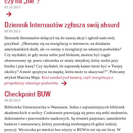
czy na „nie”?
03.10.2015
Dziennik Internautów zgłasza swój absurd
08.09.2015
Dziennik Internautów dołączył się do naszej akcji i zgłosił nam swój
przykład: „Oburzamy się na inwigilację w internecie, na działania
amerykańskich służb, ale co wiemy o inwigilacji na własnym podwórku?
Czy myślałeś, że gdy stoisz sobie pod blokiem, możesz być ciągle
obserwowany np. przez człowieka ze straży miejskiej, który siedzi przy
biurku i pije kawę? Czy myślałeś, ile naprawdę kamer może być w Twojej
okolicy? A może spojrzysz na mapkę, która może to ukazywać?”. Polecamy
artykuł Marcina Maja:
Ktoś nasikał pod kamerą, czyli inwigilacja z
perspektywy własnego podwórka
.
Checkpoint BUW
08.09.2015
Biblioteka Uniwersytecka w Warszawie. Jedna z najważniejszych bibliotek
akademickich w stolicy. Codziennie przewijają się przez nią setki studentów,
doktorantów i pracowników naukowych. Są również pasjonaci, samodzielni
badacze i warszawiacy, którzy poszukują niedostępnych gdzie indziej
pozycji. Wycieczka po mieście bez wizyty w BUW-ie też się nie liczy. W