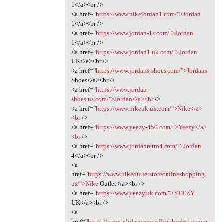
1</a><br />
<a href="
https://www.nikejordan1.com/">Jordan
1</a><br />
<a href="
https://www.jordan-1s.com/">Jordan
1</a><br />
<a href="
https://www.jordan1.uk.com/">Jordan
UK</a><br />
<a href="
https://www.jordans-shoes.com/">Jordans
Shoes</a><br />
<a href="
https://www.jordan-
shoes.us.com/">Jordan</a><br
/>
<a href="
https://www.nikeuk.uk.com/">Nike</a>
<br
/>
<a href="
https://www.yeezy-450.com/">Yeezy</a>
<br
/>
<a href="
https://www.jordanretro4.com/">Jordan
4</a><br />
<a
href="
https://www.nikeoutletstoreonlineshopping.
us/">Nike
Outlet</a><br />
<a href="
https://www.yeezy.uk.com/">YEEZY
UK</a><br />
<a
href="
https://www.adidasyeezyofficialwebsite.com