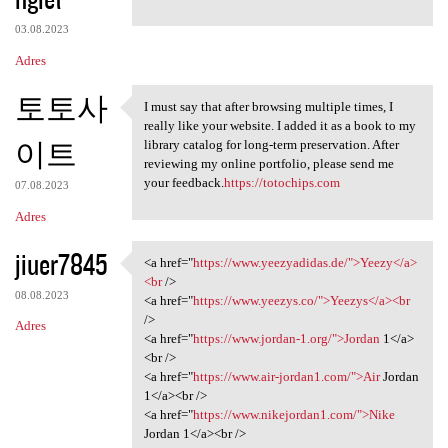
03.08.2023
Adres
토토사
I must say that after browsing multiple times, I
I must say that after
really like your website. I added it as a book to my
이트
library catalog for long-term preservation. After
reviewing my online portfolio, please send me
your feedback.
https://totochips.com
07.08.2023
Adres
jiuer7845
<a href="
https://www.yeezyadidas.de/">Yeezy</a>
<a href="https://www
<br
/>
08.08.2023
<a href="
https://www.yeezys.co/">Yeezys</a><br
/>
Adres
<a href="
https://www.jordan-1.org/">Jordan
1</a>
<br />
<a href="
https://www.air-jordan1.com/">Air
Jordan
1</a><br />
<a href="
https://www.nikejordan1.com/">Nike
Jordan 1</a><br />