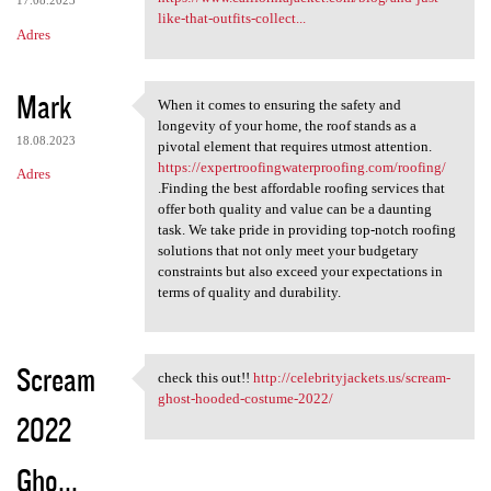
17.08.2023
like-that-outfits-collect...
Adres
Mark
When it comes to ensuring the safety and
When it comes to ensuring the
longevity of your home, the roof stands as a
18.08.2023
pivotal element that requires utmost attention.
https://expertroofingwaterproofing.com/roofing/
Adres
.Finding the best affordable roofing services that
offer both quality and value can be a daunting
task. We take pride in providing top-notch roofing
solutions that not only meet your budgetary
constraints but also exceed your expectations in
terms of quality and durability.
Scream
check this out!!
http://celebrityjackets.us/scream-
check this out!! http:/
ghost-hooded-costume-2022/
2022
Gho...