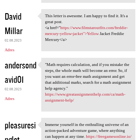
David
This letter is awesome. I am happy to find it. It's a
This letter is awesome. I am
great post.
Millar
<a href="
https://www.filmstaroutfits.com/freddie-
mercury-yellow-jacket">Yellow
Jacket Freddie
Mercury</a>
02.08.2023
Adres
andersond
"Math requires calculation, and if you mistake the
"Math requires calculation,
steps, the whole math will become an error. So, if
avid01
you want an error-free math assignment and get
that additional marks, search for a math assignment
help agency."
02.08.2023
https://www.greatassignmenthelp.com/ca/math-
Adres
assignment-help/
pleasuresi
Immerse yourself in the enthralling universe of an
Immerse yourself in the
action-packed adventure game, where anything
nglet
can happen at any time.
https://freegamesonline.io/