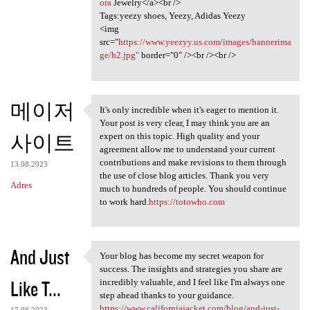
ora
Jewelry</a><br />
Tags:yeezy shoes, Yeezy, Adidas Yeezy
<img
src="
https://www.yeezyy.us.com/images/bannerima
ge/b2.jpg"
border="0" /><br /><br />
메이저
It's only incredible when it's eager to mention it.
It's only incredible when it
Your post is very clear, I may think you are an
사이트
expert on this topic. High quality and your
agreement allow me to understand your current
contributions and make revisions to them through
13.08.2023
the use of close blog articles. Thank you very
Adres
much to hundreds of people. You should continue
to work hard.
https://totowho.com
And Just
Your blog has become my secret weapon for
Your blog has become my
success. The insights and strategies you share are
Like T...
incredibly valuable, and I feel like I'm always one
step ahead thanks to your guidance.
https://www.californiajacket.com/blog/and-just-