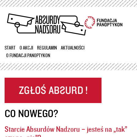
Przejdź
do
treści
START
O AKCJI
REGULAMIN
AKTUALNOŚCI
O FUNDACJI PANOPTYKON
CO NOWEGO?
Starcie Absurdów Nadzoru – jesteś na „tak”