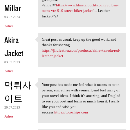
Millar
<a href="
https://www.filmstaroutfits.com/vulcan-
mens-vtz-910-street-biker-jacket"...
Leather
Jacket</a>
03.07.2023
Adres
Akira
Great post as usual. keep up the good work, and
Great post as usual. keep up
thanks for sharing.
Jacket
https://jildleather.com/products/akira-kaneda-red-
leather-jacket
03.07.2023
Adres
먹튀사
Your post has made me feel what it means to be in
Your post has made me feel
person, empathize with yourself, and feel many of
이트
your novel ideas. I think it's amazing, and I'm glad
to see your post and learn so much from it. I really
like you and wish you
20.07.2023
success.
https://totochips.com
Adres