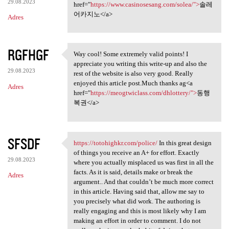
29.08.2023
href="
https://www.casinosesang.com/solea/">
솔레
어카지노</a>
Adres
RGFHGF
Way cool! Some extremely valid points! I
Way cool! Some extremely
appreciate you writing this write-up and also the
29.08.2023
rest of the website is also very good. Really
enjoyed this article post.Much thanks ag<a
Adres
href="
https://meogtwiclass.com/dhlottery/">
동행
복권</a>
SFSDF
https://totohighkr.com/police/
In this great design
https://totohighkr.com/police
of things you receive an A+ for effort. Exactly
29.08.2023
where you actually misplaced us was first in all the
facts. As it is said, details make or break the
Adres
argument.. And that couldn’t be much more correct
in this article. Having said that, allow me say to
you precisely what did work. The authoring is
really engaging and this is most likely why I am
making an effort in order to comment. I do not