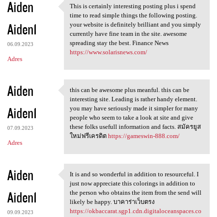
Aiden
This is certainly interesting posting plus i spend
This is certainly interesting
time to read simple things the following posting.
Aiden1
your website is definitely brilliant and you simply
currently have fine team in the site. awesome
spreading stay the best. Finance News
06.09.2023
https://www.solarisnews.com/
Adres
Aiden
this can be awesome plus meanful. this can be
this can be awesome plus
interesting site. Leading is rather handy element.
Aiden1
you may have seriously made it simpler for many
people who seem to take a look at site and give
these folks usefull information and facts. สมัครยูส
07.09.2023
ใหม่ฟรีเครดิต
https://gameswin-888.com/
Adres
Aiden
It is and so wonderful in addition to resourceful. I
It is and so wonderful in
just now appreciate this colorings in addition to
Aiden1
the person who obtains the item from the send will
likely be happy. บาคาร่าเว็บตรง
https://okbaccarat.sgp1.cdn.digitaloceanspaces.co
09.09.2023