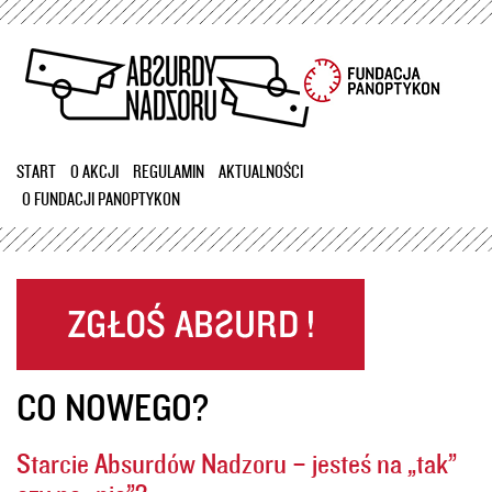
Przejdź
do
treści
START
O AKCJI
REGULAMIN
AKTUALNOŚCI
O FUNDACJI PANOPTYKON
CO NOWEGO?
Starcie Absurdów Nadzoru – jesteś na „tak”