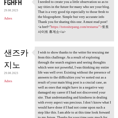
FGHFH
I needed to create you a little observation so as to
I needed to create you a
say tities in the future for many who see your blog.
29.08.2023
That is a very good tip especially to those fresh to
the blogosphere. Simple but very accurate info
Adres
Thank you for sharing this one. A must read post!
<a href="
https://totositepang.com/restarea/">
토토
사이트 휴게소</a>
샌즈카
I wish to show thanks to the writer for rescuing me
I wish to show thanks to the
from this challenge. As a result of exploring
지노
through the search engines and seeing thoughts
which were not powerful, I was thinking my entire
life was well over. Existing without the presence of
29.08.2023
answers to the difficulties you’ve sorted out as a
Adres
result of your main blog post is a crucial case, as
well as ones that might have in a negative way
damaged my career if I had not discovered your
site. That understanding and kindness in dealing
with every aspect was precious. I don’t know what I
would have done if I had not come upon such a
step like this. I am able to at this time look forward
to my future. Thanks for your time very much for