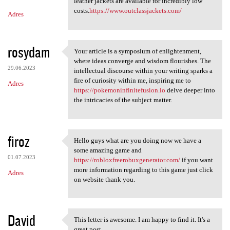
m
leather jackets are available for incredibly low
costs.
https://www.outclassjackets.com/
Adres
e
n
t
rosydam
Your article is a symposium of enlightenment,
Your article is a symposium
a
where ideas converge and wisdom flourishes. The
29.06.2023
intellectual discourse within your writing sparks a
r
fire of curiosity within me, inspiring me to
Adres
z
https://pokemoninfinitefusion.io
delve deeper into
the intricacies of the subject matter.
e
firoz
Hello guys what are you doing now we have a
Hello guys what are you doing
some amazing game and
01.07.2023
https://robloxfreerobuxgenerator.com/
if you want
more information regarding to this game just click
Adres
on website thank you.
David
This letter is awesome. I am happy to find it. It's a
This letter is awesome. I am
great post.