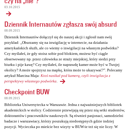
czy na „nie”?
03.10.2015
Dziennik Internautów zgłasza swój absurd
08.09.2015
Dziennik Internautów dołączył się do naszej akcji i zgłosił nam swój
przykład: „Oburzamy się na inwigilację w internecie, na działania
amerykańskich służb, ale co wiemy o inwigilacji na własnym podwórku?
Czy myślałeś, że gdy stoisz sobie pod blokiem, możesz być ciągle
obserwowany np. przez człowieka ze straży miejskiej, który siedzi przy
biurku i pije kawę? Czy myślałeś, ile naprawdę kamer może być w Twojej
okolicy? A może spojrzysz na mapkę, która może to ukazywać?”. Polecamy
artykuł Marcina Maja:
Ktoś nasikał pod kamerą, czyli inwigilacja z
perspektywy własnego podwórka
.
Checkpoint BUW
08.09.2015
Biblioteka Uniwersytecka w Warszawie. Jedna z najważniejszych bibliotek
akademickich w stolicy. Codziennie przewijają się przez nią setki studentów,
doktorantów i pracowników naukowych. Są również pasjonaci, samodzielni
badacze i warszawiacy, którzy poszukują niedostępnych gdzie indziej
pozycji. Wycieczka po mieście bez wizyty w BUW-ie też się nie liczy. W