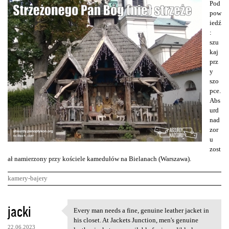
Pod
pow
iedź
:
szu
kaj
prz
y
szo
pce.
Abs
urd
nad
zor
u
zost
ał namierzony przy kościele kamedułów na Bielanach (Warszawa).
kamery-bajery
K
jacki
Every man needs a fine, genuine leather jacket in
Every man needs a fine,
o
his closet. At Jackets Junction, men's genuine
22.06.2023