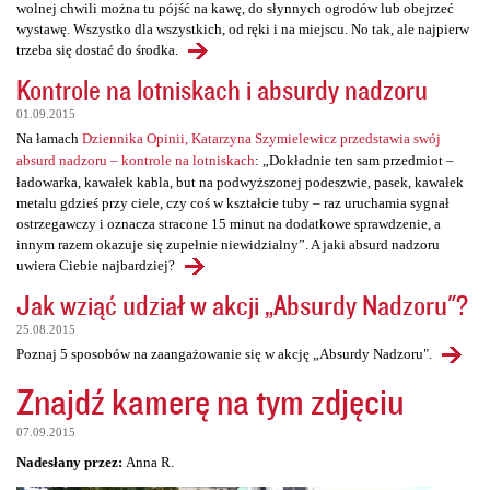
wolnej chwili można tu pójść na kawę, do słynnych ogrodów lub obejrzeć
wystawę. Wszystko dla wszystkich, od ręki i na miejscu. No tak, ale najpierw
trzeba się dostać do środka.
Kontrole na lotniskach i absurdy nadzoru
01.09.2015
Na łamach
Dziennika Opinii, Katarzyna Szymielewicz przedstawia swój
absurd nadzoru – kontrole na lotniskach
: „Dokładnie ten sam przedmiot –
ładowarka, kawałek kabla, but na podwyższonej podeszwie, pasek, kawałek
metalu gdzieś przy ciele, czy coś w kształcie tuby – raz uruchamia sygnał
ostrzegawczy i oznacza stracone 15 minut na dodatkowe sprawdzenie, a
innym razem okazuje się zupełnie niewidzialny”. A jaki absurd nadzoru
uwiera Ciebie najbardziej?
Jak wziąć udział w akcji „Absurdy Nadzoru"?
25.08.2015
Poznaj 5 sposobów na zaangażowanie się w akcję „Absurdy Nadzoru".
Znajdź kamerę na tym zdjęciu
07.09.2015
Nadesłany przez:
Anna R.