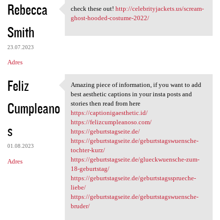
Rebecca
check these out!
http://celebrityjackets.us/scream-
check these out! http:/
ghost-hooded-costume-2022/
Smith
23.07.2023
Adres
Feliz
Amazing piece of information, if you want to add
Amazing piece of information,
best aesthetic captions in your insta posts and
Cumpleano
stories then read from here
https://captionigaesthetic.id/
https://felizcumpleanoso.com/
s
https://geburtstagseite.de/
https://geburtstagseite.de/geburtstagswuensche-
01.08.2023
tochter-kurz/
https://geburtstagseite.de/glueckwuensche-zum-
Adres
18-geburtstag/
https://geburtstagseite.de/geburtstagssprueche-
liebe/
https://geburtstagseite.de/geburtstagswuensche-
bruder/