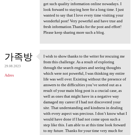
get such quality information online nowadays. I
look forward to staying here for a long time. I just
wanted to say that I love every time visiting your
wonderful post! Very powerful and have true and
fresh information.Thanks for the post and effort!
Please keep sharing more such a blog.
가족방
I wish to show thanks to the writer for rescuing me
I wish to show thanks to the
from this challenge. As a result of exploring
29.08.2023
through the search engines and seeing thoughts
which were not powerful, I was thinking my entire
Adres
life was well over. Existing without the presence of
answers to the difficulties you’ve sorted out as a
result of your main blog post is a crucial case, as
well as ones that might have in a negative way
damaged my career if I had not discovered your
site. That understanding and kindness in dealing
with every aspect was precious. I don’t know what I
would have done if I had not come upon such a
step like this. I am able to at this time look forward
to my future. Thanks for your time very much for