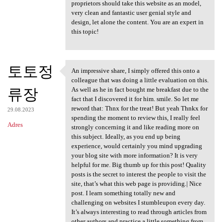
proprietors should take this website as an model,
very clean and fantastic user genial style and
design, let alone the content. You are an expert in
this topic!
토토정
An impressive share, I simply offered this onto a
An impressive share, I simply
colleague that was doing a little evaluation on this.
류장
As well as he in fact bought me breakfast due to the
fact that I discovered it for him. smile. So let me
reword that: Thnx for the treat! But yeah Thnkx for
29.08.2023
spending the moment to review this, I really feel
Adres
strongly concerning it and like reading more on
this subject. Ideally, as you end up being
experience, would certainly you mind upgrading
your blog site with more information? It is very
helpful for me. Big thumb up for this post! Quality
posts is the secret to interest the people to visit the
site, that’s what this web page is providing.| Nice
post. I learn something totally new and
challenging on websites I stumbleupon every day.
It’s always interesting to read through articles from
other authors and practice a little something from