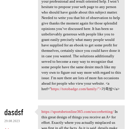
your professional and result oriented help. I won’t
hesitate to propose your web page to any person
who should have guide about this subject matter.
Needed to write you that bit of observation to help
give thanks the moment again for those splendid
opinions you’ve discussed here. It has been so
unbelievably generous with people like you to
grant easily precisely what many people would
have supplied for an ebook to get some profit for
themselves, certainly since you could have done it
in case you wanted. The solutions additionally
served to become a easy way to recognize that
some people have the same desire much like my
very own to figure out way more with regard to this
issue. I’m sure there are lots of more fun occasions
ahead for people who view your website. <a
href="
https://totobadge.com/family/">
가족방</a>
dasdsf
https://sportsbetonline365.com/soccerbetting/
In
https://sportsbetonline365
this great design of things you receive an A+ for
29.08.2023
effort. Exactly where you actually misplaced us
was first in all the facts. As it is said, details make