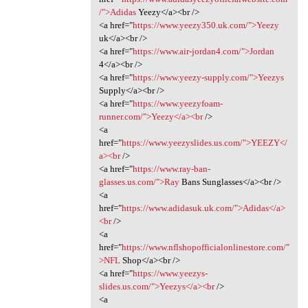
/">Adidas
Yeezy</a><br />
<a href="
https://www.yeezy350.uk.com/">Yeezy
uk</a><br />
<a href="
https://www.air-jordan4.com/">Jordan
4</a><br />
<a href="
https://www.yeezy-supply.com/">Yeezys
Supply</a><br />
<a href="
https://www.yeezyfoam-
runner.com/">Yeezy</a><br
/>
<a
href="
https://www.yeezyslides.us.com/">YEEZY</
a><br
/>
<a href="
https://www.ray-ban-
glasses.us.com/">Ray
Bans Sunglasses</a><br />
<a
href="
https://www.adidasuk.uk.com/">Adidas</a>
<br
/>
<a
href="
https://www.nflshopofficialonlinestore.com/"
>NFL
Shop</a><br />
<a href="
https://www.yeezys-
slides.us.com/">Yeezys</a><br
/>
<a