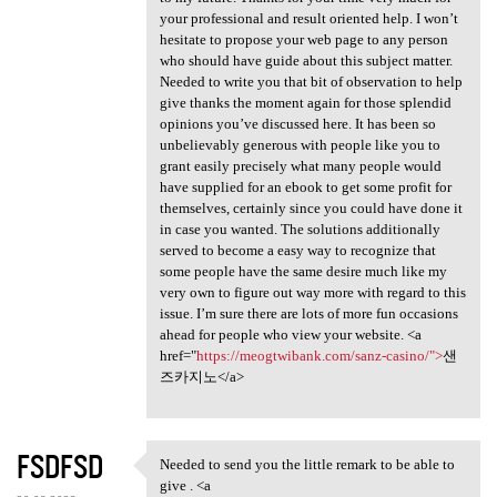
your professional and result oriented help. I won’t
hesitate to propose your web page to any person
who should have guide about this subject matter.
Needed to write you that bit of observation to help
give thanks the moment again for those splendid
opinions you’ve discussed here. It has been so
unbelievably generous with people like you to
grant easily precisely what many people would
have supplied for an ebook to get some profit for
themselves, certainly since you could have done it
in case you wanted. The solutions additionally
served to become a easy way to recognize that
some people have the same desire much like my
very own to figure out way more with regard to this
issue. I’m sure there are lots of more fun occasions
ahead for people who view your website. <a
href="
https://meogtwibank.com/sanz-casino/">
샌
즈카지노</a>
FSDFSD
Needed to send you the little remark to be able to
Needed to send you the little
give . <a