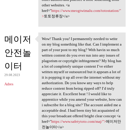
other websites. <a
href="
https://www.meogtwimalu.com/totostation/"
>
토토정류장</a>
메이저
Wow! Thank you! I permanently needed to write
Wow! Thank you! I permanently
on my blog something like that. Can I implement a
안전놀
part of your post to my blog? With havin so much
written content do you ever run into any issues of
plagorism or copyright infringement? My blog has
이터
a lot of completely unique content I’ve either
written myself or outsourced but it appears a lot of
29.08.2023
it is popping it up all over the internet without my
authorization. Do you know any ways to help
Adres
reduce content from being ripped off? I’d truly
appreciate it. Excellent beat ! I would like to
apprentice while you amend your website, how can
i subscribe for a blog site? The account aided me a
acceptable deal. I had been tiny bit acquainted of
this your broadcast offered bright clear concept <a
href="
https://www.safetytoto.com/maj/">
메이저안
전놀이터</a>