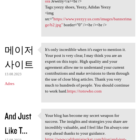
ora
Jewelry</a><br />
Tags:yeezy shoes, Yeezy, Adidas Yeezy
<img
src="
https://www.yeezyy.us.com/images/bannerima
ge/b2.jpg"
border="0" /><br /><br />
메이저
It's only incredible when it's eager to mention it.
It's only incredible when it
Your post is very clear, I may think you are an
사이트
expert on this topic. High quality and your
agreement allow me to understand your current
contributions and make revisions to them through
13.08.2023
the use of close blog articles. Thank you very
Adres
much to hundreds of people. You should continue
to work hard.
https://totowho.com
And Just
Your blog has become my secret weapon for
Your blog has become my
success. The insights and strategies you share are
Like T...
incredibly valuable, and I feel like I'm always one
step ahead thanks to your guidance.
https://www.californiajacket.com/blog/and-just-