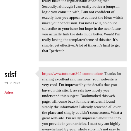
really make it a regular habit of doing that.
Secondly, although I can easily notice a jumps in
logic you come up with, I am not confident of
exactly how you appear to connect the ideas which
make your conclusion. For now I will, no doubt
subscribe to your issue but hope in the near future
you actually link the dots much better. Woah! I’m
really loving the template/theme of this site. It’s
simple, yet effective. A lot of times it’s hard to get
that “perfect b
sdsf
https://www.totomart365.com/totohot/
Thanks for
https://www.totomart365.com
sharing excellent informations. Your web-site is
29.08.2023
very cool. I’m impressed by the details that you
have on this site. It reveals how nicely you
Adres
understand this subject. Bookmarked this web
page, will come back for more articles. I found
simply the information I already searched all over
the place and simply couldn’t come across. What a
great web-site. I’m really impressed about the info
you provide in your articles. I must say am highly
overwhelmed by your whole story. It’s not easy to