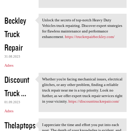
Beckley
Unlock the secrets of top-notch Heavy Duty
Unlock the secrets of top
Vehicles truck repairing. Discover expert strategies
Truck
for flawless maintenance and performance
enhancement.
https://truckrepairbeckley.com/
Repair
31.08.2023
Adres
Discount
Whether you're facing mechanical issues, electrical
Whether you're facing
glitches, or any other problem, finding a reliable
Truck ...
truck repair near me is a top priority. Look no
further, as we offer expert truck repair services right
in your vicinity.
https://discounttruckrepair.com/
01.09.2023
Adres
Thelaptops
I appreciate the time and effort you put into each
I appreciate the time and
post. The depth of your knowledge is evident, and