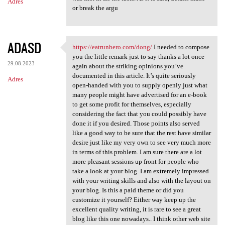
Adres
or break the argu
ADASD
https://eatrunhero.com/dong/
I needed to compose
https://eatrunhero.com/dong/
you the little remark just to say thanks a lot once
29.08.2023
again about the striking opinions you’ve
documented in this article. It’s quite seriously
Adres
open-handed with you to supply openly just what
many people might have advertised for an e-book
to get some profit for themselves, especially
considering the fact that you could possibly have
done it if you desired. Those points also served
like a good way to be sure that the rest have similar
desire just like my very own to see very much more
in terms of this problem. I am sure there are a lot
more pleasant sessions up front for people who
take a look at your blog. I am extremely impressed
with your writing skills and also with the layout on
your blog. Is this a paid theme or did you
customize it yourself? Either way keep up the
excellent quality writing, it is rare to see a great
blog like this one nowadays.. I think other web site