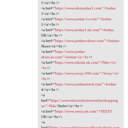
1</a><br />
<a href="
https://www.nikejordan1.com/">Jordan
1</a><br />
<a href="
https://www.jordan-1s.com/">Jordan
1</a><br />
<a href="
https://www.jordan1.uk.com/">Jordan
UK</a><br />
<a href="
https://www.jordans-shoes.com/">Jordans
Shoes</a><br />
<a href="
https://www.jordan-
shoes.us.com/">Jordan</a><br
/>
<a href="
https://www.nikeuk.uk.com/">Nike</a>
<br
/>
<a href="
https://www.yeezy-450.com/">Yeezy</a>
<br
/>
<a href="
https://www.jordanretro4.com/">Jordan
4</a><br />
<a
href="
https://www.nikeoutletstoreonlineshopping.
us/">Nike
Outlet</a><br />
<a href="
https://www.yeezy.uk.com/">YEEZY
UK</a><br />
<a
href="
https://www.adidasyeezyofficialwebsite.com