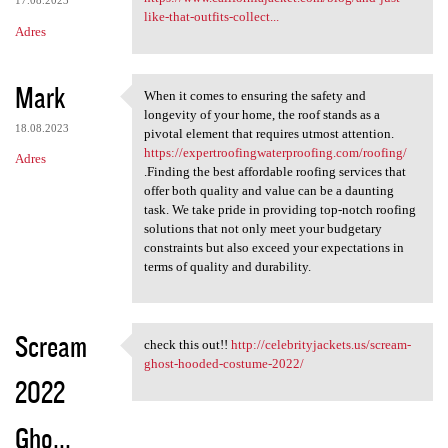
17.08.2023
like-that-outfits-collect...
Adres
Mark
When it comes to ensuring the safety and
When it comes to ensuring the
longevity of your home, the roof stands as a
18.08.2023
pivotal element that requires utmost attention.
https://expertroofingwaterproofing.com/roofing/
Adres
.Finding the best affordable roofing services that
offer both quality and value can be a daunting
task. We take pride in providing top-notch roofing
solutions that not only meet your budgetary
constraints but also exceed your expectations in
terms of quality and durability.
Scream
check this out!!
http://celebrityjackets.us/scream-
check this out!! http:/
ghost-hooded-costume-2022/
2022
Gho...