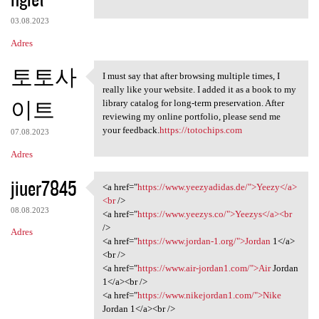
03.08.2023
Adres
토토사
I must say that after browsing multiple times, I
I must say that after
really like your website. I added it as a book to my
이트
library catalog for long-term preservation. After
reviewing my online portfolio, please send me
your feedback.
https://totochips.com
07.08.2023
Adres
jiuer7845
<a href="
https://www.yeezyadidas.de/">Yeezy</a>
<a href="https://www
<br
/>
08.08.2023
<a href="
https://www.yeezys.co/">Yeezys</a><br
/>
Adres
<a href="
https://www.jordan-1.org/">Jordan
1</a>
<br />
<a href="
https://www.air-jordan1.com/">Air
Jordan
1</a><br />
<a href="
https://www.nikejordan1.com/">Nike
Jordan 1</a><br />