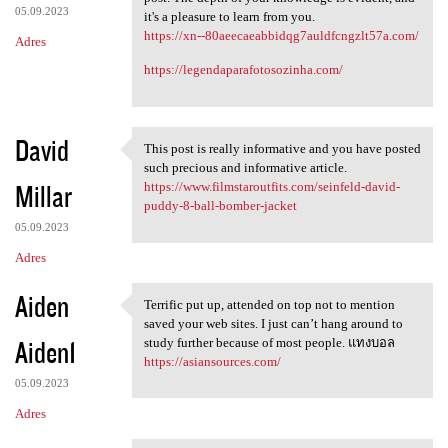
05.09.2023
it's a pleasure to learn from you.
https://xn--80aeecaeabbidqg7auldfcngzlt57a.com/
Adres
https://legendaparafotosozinha.com/
David
This post is really informative and you have posted
This post is really
such precious and informative article.
Millar
https://www.filmstaroutfits.com/seinfeld-david-
puddy-8-ball-bomber-jacket
05.09.2023
Adres
Aiden
Terrific put up, attended on top not to mention
Terrific put up, attended on
saved your web sites. I just can’t hang around to
Aiden1
study further because of most people. แทงบอล
https://asiansources.com/
05.09.2023
Adres