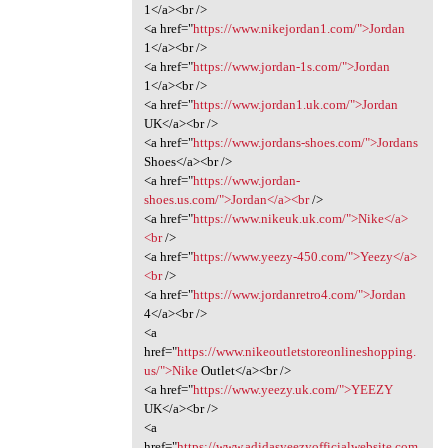
1</a><br />
<a href="
https://www.nikejordan1.com/">Jordan
1</a><br />
<a href="
https://www.jordan-1s.com/">Jordan
1</a><br />
<a href="
https://www.jordan1.uk.com/">Jordan
UK</a><br />
<a href="
https://www.jordans-shoes.com/">Jordans
Shoes</a><br />
<a href="
https://www.jordan-
shoes.us.com/">Jordan</a><br
/>
<a href="
https://www.nikeuk.uk.com/">Nike</a>
<br
/>
<a href="
https://www.yeezy-450.com/">Yeezy</a>
<br
/>
<a href="
https://www.jordanretro4.com/">Jordan
4</a><br />
<a
href="
https://www.nikeoutletstoreonlineshopping.
us/">Nike
Outlet</a><br />
<a href="
https://www.yeezy.uk.com/">YEEZY
UK</a><br />
<a
href="
https://www.adidasyeezyofficialwebsite.com