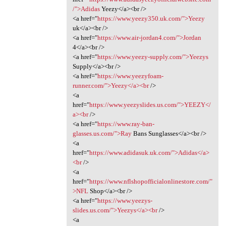
/">Adidas
Yeezy</a><br />
<a href="
https://www.yeezy350.uk.com/">Yeezy
uk</a><br />
<a href="
https://www.air-jordan4.com/">Jordan
4</a><br />
<a href="
https://www.yeezy-supply.com/">Yeezys
Supply</a><br />
<a href="
https://www.yeezyfoam-
runner.com/">Yeezy</a><br
/>
<a
href="
https://www.yeezyslides.us.com/">YEEZY</
a><br
/>
<a href="
https://www.ray-ban-
glasses.us.com/">Ray
Bans Sunglasses</a><br />
<a
href="
https://www.adidasuk.uk.com/">Adidas</a>
<br
/>
<a
href="
https://www.nflshopofficialonlinestore.com/"
>NFL
Shop</a><br />
<a href="
https://www.yeezys-
slides.us.com/">Yeezys</a><br
/>
<a