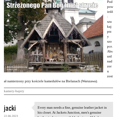
Pod
pow
iedź
:
szu
kaj
prz
y
szo
pce.
Abs
urd
nad
zor
u
zost
ał namierzony przy kościele kamedułów na Bielanach (Warszawa).
kamery-bajery
K
jacki
Every man needs a fine, genuine leather jacket in
Every man needs a fine,
o
his closet. At Jackets Junction, men's genuine
22.06.2023