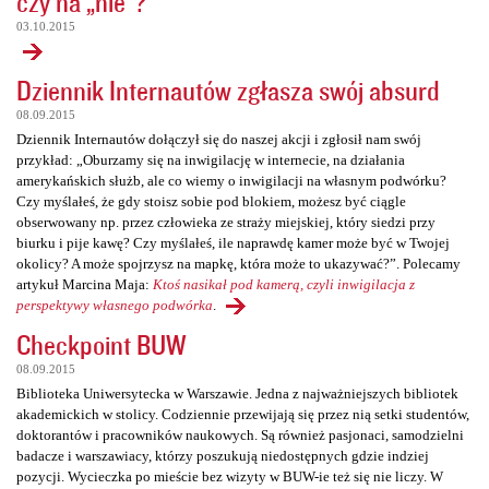
czy na „nie”?
03.10.2015
Dziennik Internautów zgłasza swój absurd
08.09.2015
Dziennik Internautów dołączył się do naszej akcji i zgłosił nam swój
przykład: „Oburzamy się na inwigilację w internecie, na działania
amerykańskich służb, ale co wiemy o inwigilacji na własnym podwórku?
Czy myślałeś, że gdy stoisz sobie pod blokiem, możesz być ciągle
obserwowany np. przez człowieka ze straży miejskiej, który siedzi przy
biurku i pije kawę? Czy myślałeś, ile naprawdę kamer może być w Twojej
okolicy? A może spojrzysz na mapkę, która może to ukazywać?”. Polecamy
artykuł Marcina Maja:
Ktoś nasikał pod kamerą, czyli inwigilacja z
perspektywy własnego podwórka
.
Checkpoint BUW
08.09.2015
Biblioteka Uniwersytecka w Warszawie. Jedna z najważniejszych bibliotek
akademickich w stolicy. Codziennie przewijają się przez nią setki studentów,
doktorantów i pracowników naukowych. Są również pasjonaci, samodzielni
badacze i warszawiacy, którzy poszukują niedostępnych gdzie indziej
pozycji. Wycieczka po mieście bez wizyty w BUW-ie też się nie liczy. W