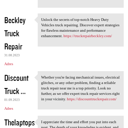
Beckley
Unlock the secrets of top-notch Heavy Duty
Unlock the secrets of top
Vehicles truck repairing. Discover expert strategies
Truck
for flawless maintenance and performance
enhancement.
https://truckrepairbeckley.com/
Repair
31.08.2023
Adres
Discount
Whether you're facing mechanical issues, electrical
Whether you're facing
glitches, or any other problem, finding a reliable
Truck ...
truck repair near me is a top priority. Look no
further, as we offer expert truck repair services right
in your vicinity.
https://discounttruckrepair.com/
01.09.2023
Adres
Thelaptops
I appreciate the time and effort you put into each
I appreciate the time and
post. The depth of your knowledge is evident, and