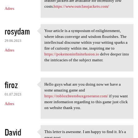
m
leather jackets are available for incredibly low
costs.
https://www.outclassjackets.com/
Adres
e
n
t
rosydam
Your article is a symposium of enlightenment,
Your article is a symposium
a
where ideas converge and wisdom flourishes. The
29.06.2023
intellectual discourse within your writing sparks a
r
fire of curiosity within me, inspiring me to
Adres
z
https://pokemoninfinitefusion.io
delve deeper into
the intricacies of the subject matter.
e
firoz
Hello guys what are you doing now we have a
Hello guys what are you doing
some amazing game and
01.07.2023
https://robloxfreerobuxgenerator.com/
if you want
more information regarding to this game just click
Adres
on website thank you.
David
This letter is awesome. I am happy to find it. It's a
This letter is awesome. I am
great post.