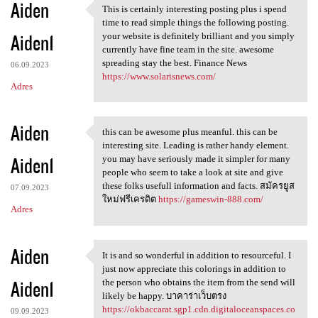
Aiden
This is certainly interesting posting plus i spend
This is certainly interesting
time to read simple things the following posting.
Aiden1
your website is definitely brilliant and you simply
currently have fine team in the site. awesome
spreading stay the best. Finance News
06.09.2023
https://www.solarisnews.com/
Adres
Aiden
this can be awesome plus meanful. this can be
this can be awesome plus
interesting site. Leading is rather handy element.
Aiden1
you may have seriously made it simpler for many
people who seem to take a look at site and give
these folks usefull information and facts. สมัครยูส
07.09.2023
ใหม่ฟรีเครดิต
https://gameswin-888.com/
Adres
Aiden
It is and so wonderful in addition to resourceful. I
It is and so wonderful in
just now appreciate this colorings in addition to
Aiden1
the person who obtains the item from the send will
likely be happy. บาคาร่าเว็บตรง
https://okbaccarat.sgp1.cdn.digitaloceanspaces.co
09.09.2023