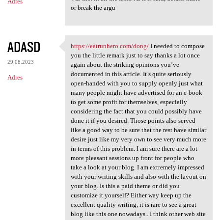
Adres
or break the argu
ADASD
https://eatrunhero.com/dong/
I needed to compose
https://eatrunhero.com/dong/
you the little remark just to say thanks a lot once
29.08.2023
again about the striking opinions you’ve
documented in this article. It’s quite seriously
Adres
open-handed with you to supply openly just what
many people might have advertised for an e-book
to get some profit for themselves, especially
considering the fact that you could possibly have
done it if you desired. Those points also served
like a good way to be sure that the rest have similar
desire just like my very own to see very much more
in terms of this problem. I am sure there are a lot
more pleasant sessions up front for people who
take a look at your blog. I am extremely impressed
with your writing skills and also with the layout on
your blog. Is this a paid theme or did you
customize it yourself? Either way keep up the
excellent quality writing, it is rare to see a great
blog like this one nowadays.. I think other web site