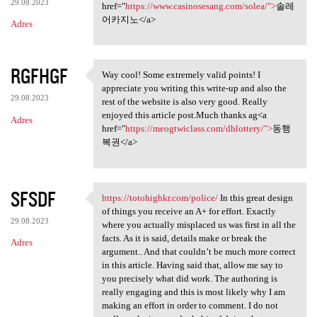
29.08.2023
href="
https://www.casinosesang.com/solea/">
솔레
어카지노</a>
Adres
RGFHGF
Way cool! Some extremely valid points! I
Way cool! Some extremely
appreciate you writing this write-up and also the
29.08.2023
rest of the website is also very good. Really
enjoyed this article post.Much thanks ag<a
Adres
href="
https://meogtwiclass.com/dhlottery/">
동행
복권</a>
SFSDF
https://totohighkr.com/police/
In this great design
https://totohighkr.com/police
of things you receive an A+ for effort. Exactly
29.08.2023
where you actually misplaced us was first in all the
facts. As it is said, details make or break the
Adres
argument.. And that couldn’t be much more correct
in this article. Having said that, allow me say to
you precisely what did work. The authoring is
really engaging and this is most likely why I am
making an effort in order to comment. I do not