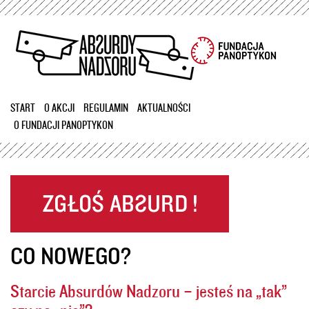
Przejdź
do
treści
START
O AKCJI
REGULAMIN
AKTUALNOŚCI
O FUNDACJI PANOPTYKON
CO NOWEGO?
Starcie Absurdów Nadzoru – jesteś na „tak”