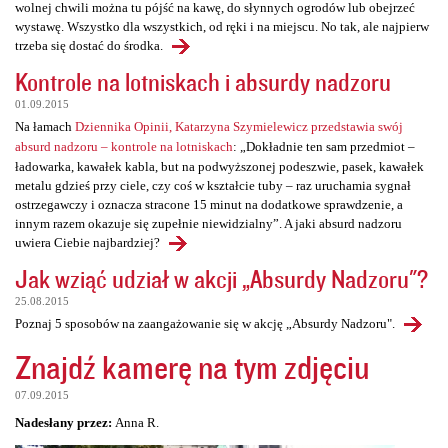
wolnej chwili można tu pójść na kawę, do słynnych ogrodów lub obejrzeć
wystawę. Wszystko dla wszystkich, od ręki i na miejscu. No tak, ale najpierw
trzeba się dostać do środka.
Kontrole na lotniskach i absurdy nadzoru
01.09.2015
Na łamach
Dziennika Opinii, Katarzyna Szymielewicz przedstawia swój
absurd nadzoru – kontrole na lotniskach
: „Dokładnie ten sam przedmiot –
ładowarka, kawałek kabla, but na podwyższonej podeszwie, pasek, kawałek
metalu gdzieś przy ciele, czy coś w kształcie tuby – raz uruchamia sygnał
ostrzegawczy i oznacza stracone 15 minut na dodatkowe sprawdzenie, a
innym razem okazuje się zupełnie niewidzialny”. A jaki absurd nadzoru
uwiera Ciebie najbardziej?
Jak wziąć udział w akcji „Absurdy Nadzoru"?
25.08.2015
Poznaj 5 sposobów na zaangażowanie się w akcję „Absurdy Nadzoru".
Znajdź kamerę na tym zdjęciu
07.09.2015
Nadesłany przez:
Anna R.