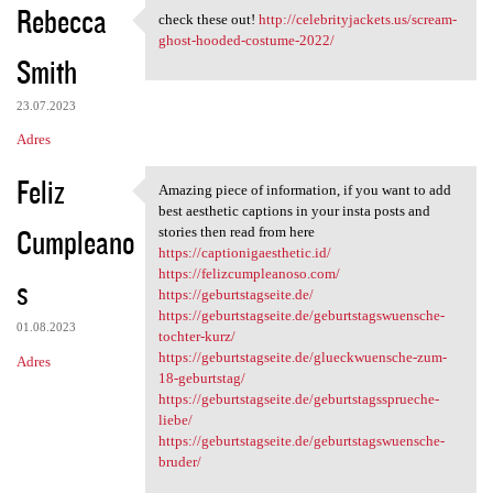
Rebecca
check these out!
http://celebrityjackets.us/scream-
check these out! http:/
ghost-hooded-costume-2022/
Smith
23.07.2023
Adres
Feliz
Amazing piece of information, if you want to add
Amazing piece of information,
best aesthetic captions in your insta posts and
Cumpleano
stories then read from here
https://captionigaesthetic.id/
https://felizcumpleanoso.com/
s
https://geburtstagseite.de/
https://geburtstagseite.de/geburtstagswuensche-
01.08.2023
tochter-kurz/
https://geburtstagseite.de/glueckwuensche-zum-
Adres
18-geburtstag/
https://geburtstagseite.de/geburtstagssprueche-
liebe/
https://geburtstagseite.de/geburtstagswuensche-
bruder/