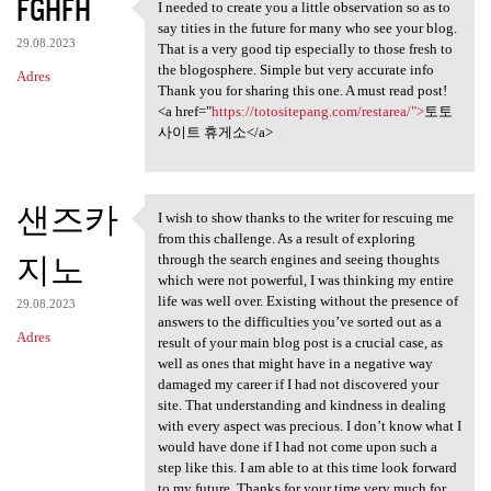
FGHFH
I needed to create you a little observation so as to
I needed to create you a
say tities in the future for many who see your blog.
29.08.2023
That is a very good tip especially to those fresh to
the blogosphere. Simple but very accurate info
Adres
Thank you for sharing this one. A must read post!
<a href="
https://totositepang.com/restarea/">
토토
사이트 휴게소</a>
샌즈카
I wish to show thanks to the writer for rescuing me
I wish to show thanks to the
from this challenge. As a result of exploring
지노
through the search engines and seeing thoughts
which were not powerful, I was thinking my entire
life was well over. Existing without the presence of
29.08.2023
answers to the difficulties you’ve sorted out as a
Adres
result of your main blog post is a crucial case, as
well as ones that might have in a negative way
damaged my career if I had not discovered your
site. That understanding and kindness in dealing
with every aspect was precious. I don’t know what I
would have done if I had not come upon such a
step like this. I am able to at this time look forward
to my future. Thanks for your time very much for