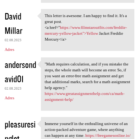
David
This letter is awesome. I am happy to find it. It's a
This letter is awesome. I am
great post.
Millar
<a href="
https://www.filmstaroutfits.com/freddie-
mercury-yellow-jacket">Yellow
Jacket Freddie
Mercury</a>
02.08.2023
Adres
andersond
"Math requires calculation, and if you mistake the
"Math requires calculation,
steps, the whole math will become an error. So, if
avid01
you want an error-free math assignment and get
that additional marks, search for a math assignment
help agency."
02.08.2023
https://www.greatassignmenthelp.com/ca/math-
Adres
assignment-help/
pleasuresi
Immerse yourself in the enthralling universe of an
Immerse yourself in the
action-packed adventure game, where anything
nglet
can happen at any time.
https://freegamesonline.io/