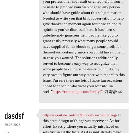
your professional and result oriented help. I won’t
hesitate to propose your web page to any person
who should have guide about this subject matter.
Needed to write you that bit of observation to help
give thanks the moment again for those splendid
opinions you’ve discussed here. It has been so
unbelievably generous with people like you to
grant easily precisely what many people would
have supplied for an ebook to get some profit for
themselves, certainly since you could have done it
in case you wanted. The solutions additionally
served to become a easy way to recognize that
some people have the same desire much like my
very own to figure out way more with regard to this
issue. I’m sure there are lots of more fun occasions
ahead for people who view your website. <a
href="
https://totobadge.com/family/">
가족방</a>
dasdsf
https://sportsbetonline365.com/soccerbetting/
In
https://sportsbetonline365
this great design of things you receive an A+ for
29.08.2023
effort. Exactly where you actually misplaced us
was first in all the facts. As it is said, details make