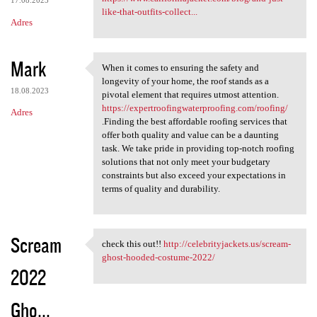
17.08.2023
like-that-outfits-collect...
Adres
Mark
When it comes to ensuring the safety and
When it comes to ensuring the
longevity of your home, the roof stands as a
18.08.2023
pivotal element that requires utmost attention.
https://expertroofingwaterproofing.com/roofing/
Adres
.Finding the best affordable roofing services that
offer both quality and value can be a daunting
task. We take pride in providing top-notch roofing
solutions that not only meet your budgetary
constraints but also exceed your expectations in
terms of quality and durability.
Scream
check this out!!
http://celebrityjackets.us/scream-
check this out!! http:/
ghost-hooded-costume-2022/
2022
Gho...