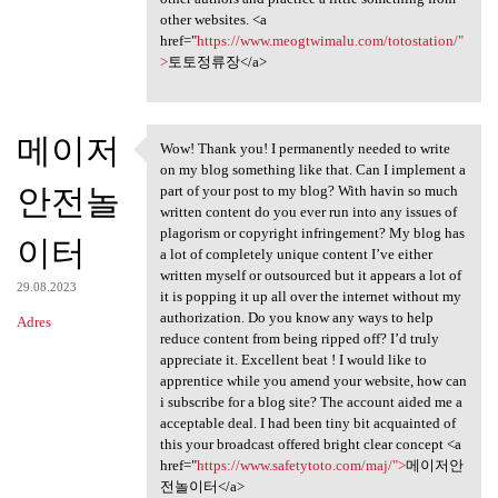
other websites. <a
href="
https://www.meogtwimalu.com/totostation/"
>
토토정류장</a>
메이저
Wow! Thank you! I permanently needed to write
Wow! Thank you! I permanently
on my blog something like that. Can I implement a
안전놀
part of your post to my blog? With havin so much
written content do you ever run into any issues of
plagorism or copyright infringement? My blog has
이터
a lot of completely unique content I’ve either
written myself or outsourced but it appears a lot of
29.08.2023
it is popping it up all over the internet without my
authorization. Do you know any ways to help
Adres
reduce content from being ripped off? I’d truly
appreciate it. Excellent beat ! I would like to
apprentice while you amend your website, how can
i subscribe for a blog site? The account aided me a
acceptable deal. I had been tiny bit acquainted of
this your broadcast offered bright clear concept <a
href="
https://www.safetytoto.com/maj/">
메이저안
전놀이터</a>