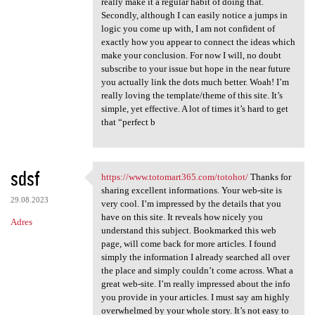
really make it a regular habit of doing that.
Secondly, although I can easily notice a jumps in
logic you come up with, I am not confident of
exactly how you appear to connect the ideas which
make your conclusion. For now I will, no doubt
subscribe to your issue but hope in the near future
you actually link the dots much better. Woah! I’m
really loving the template/theme of this site. It’s
simple, yet effective. A lot of times it’s hard to get
that “perfect b
sdsf
https://www.totomart365.com/totohot/
Thanks for
https://www.totomart365.com
sharing excellent informations. Your web-site is
29.08.2023
very cool. I’m impressed by the details that you
have on this site. It reveals how nicely you
Adres
understand this subject. Bookmarked this web
page, will come back for more articles. I found
simply the information I already searched all over
the place and simply couldn’t come across. What a
great web-site. I’m really impressed about the info
you provide in your articles. I must say am highly
overwhelmed by your whole story. It’s not easy to