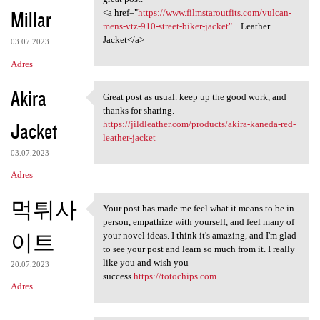
Millar
<a href="
https://www.filmstaroutfits.com/vulcan-
mens-vtz-910-street-biker-jacket"...
Leather
Jacket</a>
03.07.2023
Adres
Akira
Great post as usual. keep up the good work, and
Great post as usual. keep up
thanks for sharing.
Jacket
https://jildleather.com/products/akira-kaneda-red-
leather-jacket
03.07.2023
Adres
먹튀사
Your post has made me feel what it means to be in
Your post has made me feel
person, empathize with yourself, and feel many of
이트
your novel ideas. I think it's amazing, and I'm glad
to see your post and learn so much from it. I really
like you and wish you
20.07.2023
success.
https://totochips.com
Adres