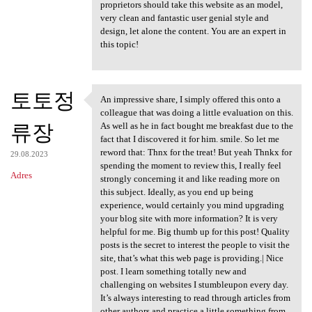
proprietors should take this website as an model,
very clean and fantastic user genial style and
design, let alone the content. You are an expert in
this topic!
토토정
An impressive share, I simply offered this onto a
An impressive share, I simply
colleague that was doing a little evaluation on this.
류장
As well as he in fact bought me breakfast due to the
fact that I discovered it for him. smile. So let me
reword that: Thnx for the treat! But yeah Thnkx for
29.08.2023
spending the moment to review this, I really feel
Adres
strongly concerning it and like reading more on
this subject. Ideally, as you end up being
experience, would certainly you mind upgrading
your blog site with more information? It is very
helpful for me. Big thumb up for this post! Quality
posts is the secret to interest the people to visit the
site, that’s what this web page is providing.| Nice
post. I learn something totally new and
challenging on websites I stumbleupon every day.
It’s always interesting to read through articles from
other authors and practice a little something from