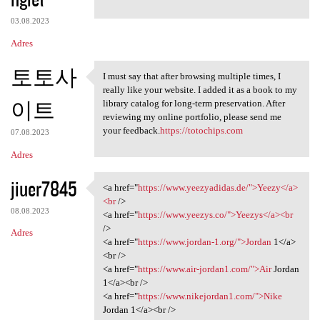
03.08.2023
Adres
토토사
I must say that after browsing multiple times, I
I must say that after
really like your website. I added it as a book to my
이트
library catalog for long-term preservation. After
reviewing my online portfolio, please send me
your feedback.
https://totochips.com
07.08.2023
Adres
jiuer7845
<a href="
https://www.yeezyadidas.de/">Yeezy</a>
<a href="https://www
<br
/>
08.08.2023
<a href="
https://www.yeezys.co/">Yeezys</a><br
/>
Adres
<a href="
https://www.jordan-1.org/">Jordan
1</a>
<br />
<a href="
https://www.air-jordan1.com/">Air
Jordan
1</a><br />
<a href="
https://www.nikejordan1.com/">Nike
Jordan 1</a><br />