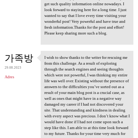
get such quality information online nowadays. I
look forward to staying here for a long time. I just
wanted to say that I love every time visiting your
wonderful post! Very powerful and have true and
fresh information.Thanks for the post and effort!
Please keep sharing more such a blog.
가족방
I wish to show thanks to the writer for rescuing me
I wish to show thanks to the
from this challenge. As a result of exploring
29.08.2023
through the search engines and seeing thoughts
which were not powerful, I was thinking my entire
Adres
life was well over. Existing without the presence of
answers to the difficulties you’ve sorted out as a
result of your main blog post is a crucial case, as
well as ones that might have in a negative way
damaged my career if I had not discovered your
site. That understanding and kindness in dealing
with every aspect was precious. I don’t know what I
would have done if I had not come upon such a
step like this. I am able to at this time look forward
to my future. Thanks for your time very much for