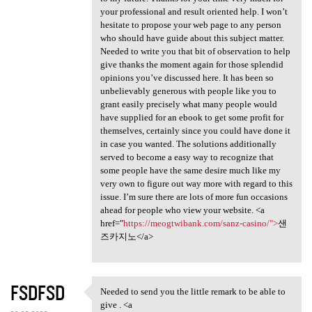
your professional and result oriented help. I won’t
hesitate to propose your web page to any person
who should have guide about this subject matter.
Needed to write you that bit of observation to help
give thanks the moment again for those splendid
opinions you’ve discussed here. It has been so
unbelievably generous with people like you to
grant easily precisely what many people would
have supplied for an ebook to get some profit for
themselves, certainly since you could have done it
in case you wanted. The solutions additionally
served to become a easy way to recognize that
some people have the same desire much like my
very own to figure out way more with regard to this
issue. I’m sure there are lots of more fun occasions
ahead for people who view your website. <a
href="
https://meogtwibank.com/sanz-casino/">
샌
즈카지노</a>
FSDFSD
Needed to send you the little remark to be able to
Needed to send you the little
give . <a