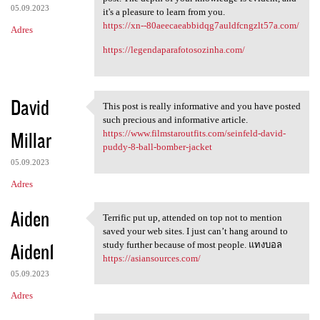
05.09.2023
it's a pleasure to learn from you.
https://xn--80aeecaeabbidqg7auldfcngzlt57a.com/
Adres
https://legendaparafotosozinha.com/
David
This post is really informative and you have posted
This post is really
such precious and informative article.
Millar
https://www.filmstaroutfits.com/seinfeld-david-
puddy-8-ball-bomber-jacket
05.09.2023
Adres
Aiden
Terrific put up, attended on top not to mention
Terrific put up, attended on
saved your web sites. I just can’t hang around to
Aiden1
study further because of most people. แทงบอล
https://asiansources.com/
05.09.2023
Adres