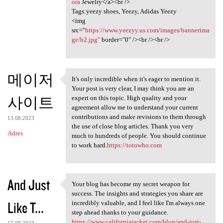
ora
Jewelry</a><br />
Tags:yeezy shoes, Yeezy, Adidas Yeezy
<img
src="
https://www.yeezyy.us.com/images/bannerima
ge/b2.jpg"
border="0" /><br /><br />
메이저
It's only incredible when it's eager to mention it.
It's only incredible when it
Your post is very clear, I may think you are an
사이트
expert on this topic. High quality and your
agreement allow me to understand your current
contributions and make revisions to them through
13.08.2023
the use of close blog articles. Thank you very
Adres
much to hundreds of people. You should continue
to work hard.
https://totowho.com
And Just
Your blog has become my secret weapon for
Your blog has become my
success. The insights and strategies you share are
Like T...
incredibly valuable, and I feel like I'm always one
step ahead thanks to your guidance.
https://www.californiajacket.com/blog/and-just-