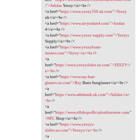
/">Adidas
Yeezy</a><br />
<a href="
https://www.yeezy350.uk.com/">Yeezy
uk</a><br />
<a href="
https://www.air-jordan4.com/">Jordan
4</a><br />
<a href="
https://www.yeezy-supply.com/">Yeezys
Supply</a><br />
<a href="
https://www.yeezyfoam-
runner.com/">Yeezy</a><br
/>
<a
href="
https://www.yeezyslides.us.com/">YEEZY</
a><br
/>
<a href="
https://www.ray-ban-
glasses.us.com/">Ray
Bans Sunglasses</a><br />
<a
href="
https://www.adidasuk.uk.com/">Adidas</a>
<br
/>
<a
href="
https://www.nflshopofficialonlinestore.com/"
>NFL
Shop</a><br />
<a href="
https://www.yeezys-
slides.us.com/">Yeezys</a><br
/>
<a