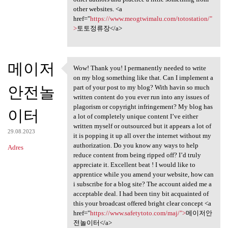
other websites. <a
href="
https://www.meogtwimalu.com/totostation/"
>
토토정류장</a>
메이저
Wow! Thank you! I permanently needed to write
Wow! Thank you! I permanently
on my blog something like that. Can I implement a
안전놀
part of your post to my blog? With havin so much
written content do you ever run into any issues of
plagorism or copyright infringement? My blog has
이터
a lot of completely unique content I’ve either
written myself or outsourced but it appears a lot of
29.08.2023
it is popping it up all over the internet without my
authorization. Do you know any ways to help
Adres
reduce content from being ripped off? I’d truly
appreciate it. Excellent beat ! I would like to
apprentice while you amend your website, how can
i subscribe for a blog site? The account aided me a
acceptable deal. I had been tiny bit acquainted of
this your broadcast offered bright clear concept <a
href="
https://www.safetytoto.com/maj/">
메이저안
전놀이터</a>