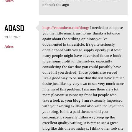
Adres
or break the argu
ADASD
https://eatrunhero.com/dong/
I needed to compose
https://eatrunhero.com/dong/
you the little remark just to say thanks a lot once
29.08.2023
again about the striking opinions you’ve
documented in this article. It’s quite seriously
Adres
open-handed with you to supply openly just what
many people might have advertised for an e-book
to get some profit for themselves, especially
considering the fact that you could possibly have
done it if you desired. Those points also served
like a good way to be sure that the rest have similar
desire just like my very own to see very much more
in terms of this problem. I am sure there are a lot
more pleasant sessions up front for people who
take a look at your blog. I am extremely impressed
with your writing skills and also with the layout on
your blog. Is this a paid theme or did you
customize it yourself? Either way keep up the
excellent quality writing, it is rare to see a great
blog like this one nowadays.. I think other web site