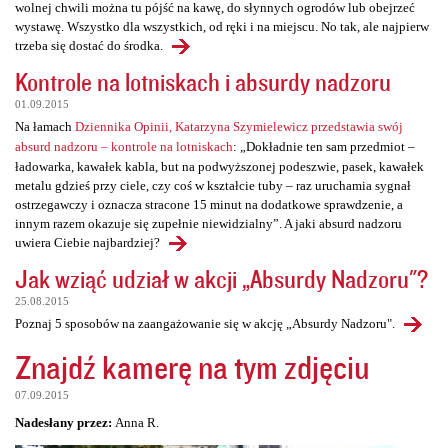
wolnej chwili można tu pójść na kawę, do słynnych ogrodów lub obejrzeć
wystawę. Wszystko dla wszystkich, od ręki i na miejscu. No tak, ale najpierw
trzeba się dostać do środka.
Kontrole na lotniskach i absurdy nadzoru
01.09.2015
Na łamach
Dziennika Opinii, Katarzyna Szymielewicz przedstawia swój
absurd nadzoru – kontrole na lotniskach
: „Dokładnie ten sam przedmiot –
ładowarka, kawałek kabla, but na podwyższonej podeszwie, pasek, kawałek
metalu gdzieś przy ciele, czy coś w kształcie tuby – raz uruchamia sygnał
ostrzegawczy i oznacza stracone 15 minut na dodatkowe sprawdzenie, a
innym razem okazuje się zupełnie niewidzialny”. A jaki absurd nadzoru
uwiera Ciebie najbardziej?
Jak wziąć udział w akcji „Absurdy Nadzoru"?
25.08.2015
Poznaj 5 sposobów na zaangażowanie się w akcję „Absurdy Nadzoru".
Znajdź kamerę na tym zdjęciu
07.09.2015
Nadesłany przez:
Anna R.