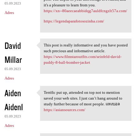
05.09.2023
it's a pleasure to learn from you.
https://xn--80aeecaeabbidqg7auldfcngzlt57a.com/
Adres
https://legendaparafotosozinha.com/
David
This post is really informative and you have posted
This post is really
such precious and informative article.
Millar
https://www.filmstaroutfits.com/seinfeld-david-
puddy-8-ball-bomber-jacket
05.09.2023
Adres
Aiden
Terrific put up, attended on top not to mention
Terrific put up, attended on
saved your web sites. I just can’t hang around to
Aiden1
study further because of most people. แทงบอล
https://asiansources.com/
05.09.2023
Adres