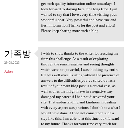
get such quality information online nowadays. I
look forward to staying here for a long time. I just
wanted to say that I love every time visiting your
wonderful post! Very powerful and have true and
fresh information.Thanks for the post and effort!
Please keep sharing more such a blog.
가족방
I wish to show thanks to the writer for rescuing me
I wish to show thanks to the
from this challenge. As a result of exploring
29.08.2023
through the search engines and seeing thoughts
which were not powerful, I was thinking my entire
Adres
life was well over. Existing without the presence of
answers to the difficulties you’ve sorted out as a
result of your main blog post is a crucial case, as
well as ones that might have in a negative way
damaged my career if I had not discovered your
site. That understanding and kindness in dealing
with every aspect was precious. I don’t know what I
would have done if I had not come upon such a
step like this. I am able to at this time look forward
to my future. Thanks for your time very much for