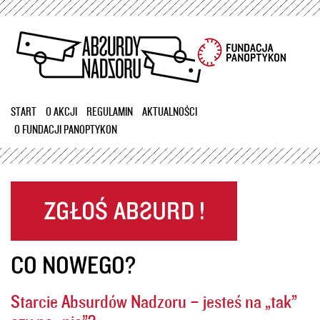
Przejdź
do
treści
START
O AKCJI
REGULAMIN
AKTUALNOŚCI
O FUNDACJI PANOPTYKON
CO NOWEGO?
Starcie Absurdów Nadzoru – jesteś na „tak”