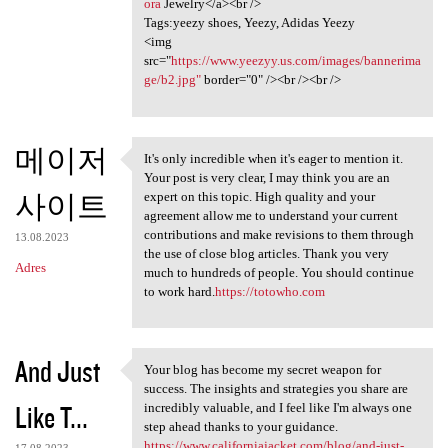
ora
Jewelry</a><br />
Tags:yeezy shoes, Yeezy, Adidas Yeezy
<img
src="
https://www.yeezyy.us.com/images/bannerima
ge/b2.jpg"
border="0" /><br /><br />
메이저
It's only incredible when it's eager to mention it.
It's only incredible when it
Your post is very clear, I may think you are an
사이트
expert on this topic. High quality and your
agreement allow me to understand your current
contributions and make revisions to them through
13.08.2023
the use of close blog articles. Thank you very
Adres
much to hundreds of people. You should continue
to work hard.
https://totowho.com
And Just
Your blog has become my secret weapon for
Your blog has become my
success. The insights and strategies you share are
Like T...
incredibly valuable, and I feel like I'm always one
step ahead thanks to your guidance.
https://www.californiajacket.com/blog/and-just-