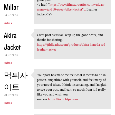
Millar
<a href="
https://www.filmstaroutfits.com/vulcan-
mens-vtz-910-street-biker-jacket"...
Leather
Jacket</a>
03.07.2023
Adres
Akira
Great post as usual. keep up the good work, and
Great post as usual. keep up
thanks for sharing.
Jacket
https://jildleather.com/products/akira-kaneda-red-
leather-jacket
03.07.2023
Adres
먹튀사
Your post has made me feel what it means to be in
Your post has made me feel
person, empathize with yourself, and feel many of
이트
your novel ideas. I think it's amazing, and I'm glad
to see your post and learn so much from it. I really
like you and wish you
20.07.2023
success.
https://totochips.com
Adres