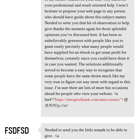
your professional and result oriented help. I won’t
hesitate to propose your web page to any person
who should have guide about this subject matter.
Needed to write you that bit of observation to help
give thanks the moment again for those splendid
opinions you’ve discussed here. It has been so
unbelievably generous with people like you to
grant easily precisely what many people would
have supplied for an ebook to get some profit for
themselves, certainly since you could have done it
in case you wanted. The solutions additionally
served to become a easy way to recognize that
some people have the same desire much like my
very own to figure out way more with regard to this
issue. I’m sure there are lots of more fun occasions
ahead for people who view your website. <a
href="
https://meogtwibank.com/sanz-casino/">
샌
즈카지노</a>
FSDFSD
Needed to send you the little remark to be able to
Needed to send you the little
give . <a