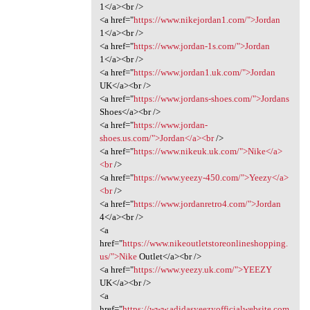
1</a><br />
<a href="
https://www.nikejordan1.com/">Jordan
1</a><br />
<a href="
https://www.jordan-1s.com/">Jordan
1</a><br />
<a href="
https://www.jordan1.uk.com/">Jordan
UK</a><br />
<a href="
https://www.jordans-shoes.com/">Jordans
Shoes</a><br />
<a href="
https://www.jordan-
shoes.us.com/">Jordan</a><br
/>
<a href="
https://www.nikeuk.uk.com/">Nike</a>
<br
/>
<a href="
https://www.yeezy-450.com/">Yeezy</a>
<br
/>
<a href="
https://www.jordanretro4.com/">Jordan
4</a><br />
<a
href="
https://www.nikeoutletstoreonlineshopping.
us/">Nike
Outlet</a><br />
<a href="
https://www.yeezy.uk.com/">YEEZY
UK</a><br />
<a
href="
https://www.adidasyeezyofficialwebsite.com