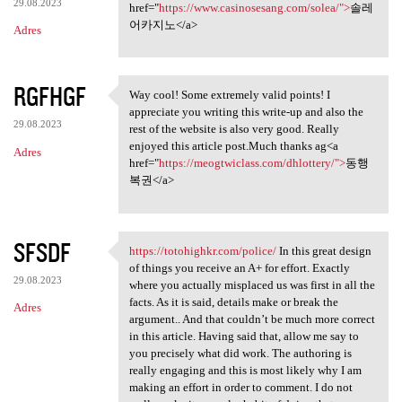
29.08.2023
href="
https://www.casinosesang.com/solea/">
솔레
어카지노</a>
Adres
RGFHGF
Way cool! Some extremely valid points! I
Way cool! Some extremely
appreciate you writing this write-up and also the
29.08.2023
rest of the website is also very good. Really
enjoyed this article post.Much thanks ag<a
Adres
href="
https://meogtwiclass.com/dhlottery/">
동행
복권</a>
SFSDF
https://totohighkr.com/police/
In this great design
https://totohighkr.com/police
of things you receive an A+ for effort. Exactly
29.08.2023
where you actually misplaced us was first in all the
facts. As it is said, details make or break the
Adres
argument.. And that couldn’t be much more correct
in this article. Having said that, allow me say to
you precisely what did work. The authoring is
really engaging and this is most likely why I am
making an effort in order to comment. I do not