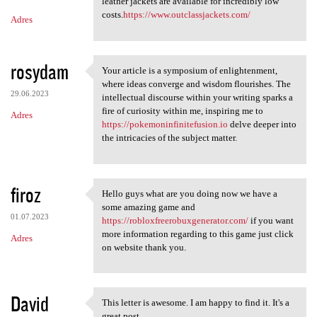
m
leather jackets are available for incredibly low
costs.
https://www.outclassjackets.com/
Adres
e
n
t
rosydam
Your article is a symposium of enlightenment,
Your article is a symposium
a
where ideas converge and wisdom flourishes. The
29.06.2023
intellectual discourse within your writing sparks a
r
fire of curiosity within me, inspiring me to
Adres
z
https://pokemoninfinitefusion.io
delve deeper into
the intricacies of the subject matter.
e
firoz
Hello guys what are you doing now we have a
Hello guys what are you doing
some amazing game and
01.07.2023
https://robloxfreerobuxgenerator.com/
if you want
more information regarding to this game just click
Adres
on website thank you.
David
This letter is awesome. I am happy to find it. It's a
This letter is awesome. I am
great post.