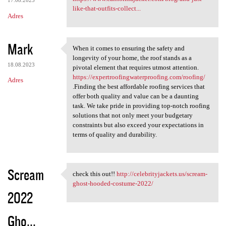
17.08.2023
like-that-outfits-collect...
Adres
Mark
When it comes to ensuring the safety and
When it comes to ensuring the
longevity of your home, the roof stands as a
18.08.2023
pivotal element that requires utmost attention.
https://expertroofingwaterproofing.com/roofing/
Adres
.Finding the best affordable roofing services that
offer both quality and value can be a daunting
task. We take pride in providing top-notch roofing
solutions that not only meet your budgetary
constraints but also exceed your expectations in
terms of quality and durability.
Scream
check this out!!
http://celebrityjackets.us/scream-
check this out!! http:/
ghost-hooded-costume-2022/
2022
Gho...