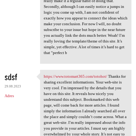
really make it a regular habit of doing that.
Secondly, although I can easily notice a jumps in
logic you come up with, I am not confident of
exactly how you appear to connect the ideas which
make your conclusion. For now I will, no doubt
subscribe to your issue but hope in the near future
you actually link the dots much better. Woah! I’m
really loving the template/theme of this site. It’s
simple, yet effective. A lot of times it’s hard to get
that “perfect b
sdsf
https://www.totomart365.com/totohot/
Thanks for
https://www.totomart365.com
sharing excellent informations. Your web-site is
29.08.2023
very cool. I’m impressed by the details that you
have on this site. It reveals how nicely you
Adres
understand this subject. Bookmarked this web
page, will come back for more articles. I found
simply the information I already searched all over
the place and simply couldn’t come across. What a
great web-site. I’m really impressed about the info
you provide in your articles. I must say am highly
overwhelmed by your whole story. It’s not easy to