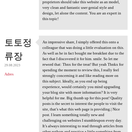
proprietors should take this website as an model,
very clean and fantastic user genial style and
design, let alone the content. You are an expert in
this topic!
토토정
An impressive share, I simply offered this onto a
An impressive share, I simply
colleague that was doing a little evaluation on this.
류장
As well as he in fact bought me breakfast due to the
fact that I discovered it for him. smile. So let me
reword that: Thnx for the treat! But yeah Thnkx for
29.08.2023
spending the moment to review this, I really feel
Adres
strongly concerning it and like reading more on
this subject. Ideally, as you end up being
experience, would certainly you mind upgrading
your blog site with more information? It is very
helpful for me. Big thumb up for this post! Quality
posts is the secret to interest the people to visit the
site, that’s what this web page is providing.| Nice
post. I learn something totally new and
challenging on websites I stumbleupon every day.
It’s always interesting to read through articles from
other authors and practice a little something from