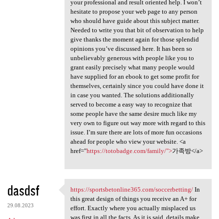
your professional and result oriented help. I won’t
hesitate to propose your web page to any person
who should have guide about this subject matter.
Needed to write you that bit of observation to help
give thanks the moment again for those splendid
opinions you’ve discussed here. It has been so
unbelievably generous with people like you to
grant easily precisely what many people would
have supplied for an ebook to get some profit for
themselves, certainly since you could have done it
in case you wanted. The solutions additionally
served to become a easy way to recognize that
some people have the same desire much like my
very own to figure out way more with regard to this
issue. I’m sure there are lots of more fun occasions
ahead for people who view your website. <a
href="
https://totobadge.com/family/">
가족방</a>
dasdsf
https://sportsbetonline365.com/soccerbetting/
In
https://sportsbetonline365
this great design of things you receive an A+ for
29.08.2023
effort. Exactly where you actually misplaced us
was first in all the facts. As it is said, details make