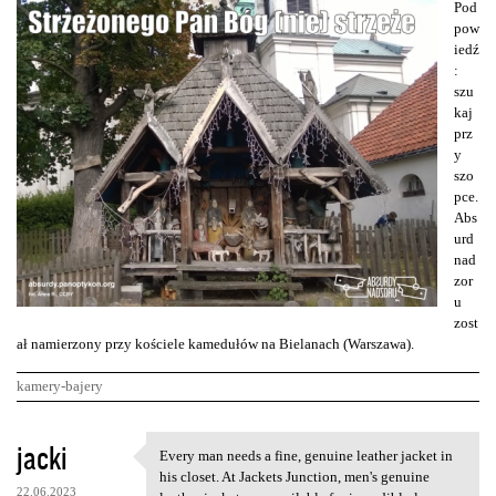
Pod
pow
iedź
:
szu
kaj
prz
y
szo
pce.
Abs
urd
nad
zor
u
zost
ał namierzony przy kościele kamedułów na Bielanach (Warszawa).
kamery-bajery
K
jacki
Every man needs a fine, genuine leather jacket in
Every man needs a fine,
o
his closet. At Jackets Junction, men's genuine
22.06.2023