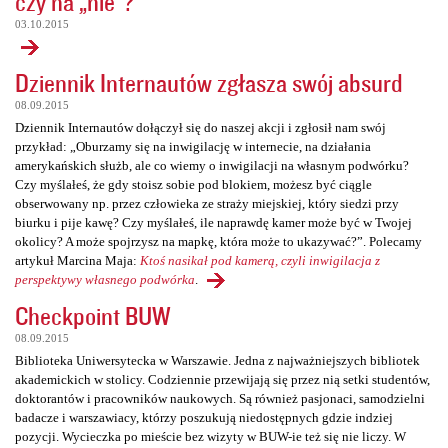
czy na „nie”?
03.10.2015
Dziennik Internautów zgłasza swój absurd
08.09.2015
Dziennik Internautów dołączył się do naszej akcji i zgłosił nam swój
przykład: „Oburzamy się na inwigilację w internecie, na działania
amerykańskich służb, ale co wiemy o inwigilacji na własnym podwórku?
Czy myślałeś, że gdy stoisz sobie pod blokiem, możesz być ciągle
obserwowany np. przez człowieka ze straży miejskiej, który siedzi przy
biurku i pije kawę? Czy myślałeś, ile naprawdę kamer może być w Twojej
okolicy? A może spojrzysz na mapkę, która może to ukazywać?”. Polecamy
artykuł Marcina Maja:
Ktoś nasikał pod kamerą, czyli inwigilacja z
perspektywy własnego podwórka
.
Checkpoint BUW
08.09.2015
Biblioteka Uniwersytecka w Warszawie. Jedna z najważniejszych bibliotek
akademickich w stolicy. Codziennie przewijają się przez nią setki studentów,
doktorantów i pracowników naukowych. Są również pasjonaci, samodzielni
badacze i warszawiacy, którzy poszukują niedostępnych gdzie indziej
pozycji. Wycieczka po mieście bez wizyty w BUW-ie też się nie liczy. W