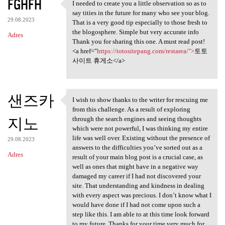
FGHFH
I needed to create you a little observation so as to
I needed to create you a
say tities in the future for many who see your blog.
29.08.2023
That is a very good tip especially to those fresh to
the blogosphere. Simple but very accurate info
Adres
Thank you for sharing this one. A must read post!
<a href="
https://totositepang.com/restarea/">
토토
사이트 휴게소</a>
샌즈카
I wish to show thanks to the writer for rescuing me
I wish to show thanks to the
from this challenge. As a result of exploring
지노
through the search engines and seeing thoughts
which were not powerful, I was thinking my entire
life was well over. Existing without the presence of
29.08.2023
answers to the difficulties you’ve sorted out as a
Adres
result of your main blog post is a crucial case, as
well as ones that might have in a negative way
damaged my career if I had not discovered your
site. That understanding and kindness in dealing
with every aspect was precious. I don’t know what I
would have done if I had not come upon such a
step like this. I am able to at this time look forward
to my future. Thanks for your time very much for