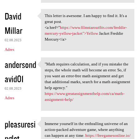
David
This letter is awesome. I am happy to find it. It's a
This letter is awesome. I am
great post.
Millar
<a href="
https://www.filmstaroutfits.com/freddie-
mercury-yellow-jacket">Yellow
Jacket Freddie
Mercury</a>
02.08.2023
Adres
andersond
"Math requires calculation, and if you mistake the
"Math requires calculation,
steps, the whole math will become an error. So, if
avid01
you want an error-free math assignment and get
that additional marks, search for a math assignment
help agency."
02.08.2023
https://www.greatassignmenthelp.com/ca/math-
Adres
assignment-help/
pleasuresi
Immerse yourself in the enthralling universe of an
Immerse yourself in the
action-packed adventure game, where anything
nglet
can happen at any time.
https://freegamesonline.io/