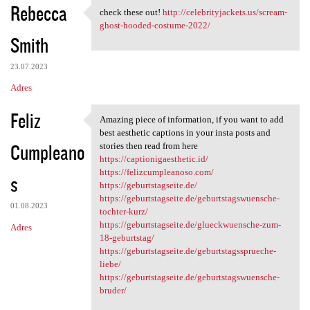
Rebecca
check these out!
http://celebrityjackets.us/scream-
check these out! http:/
ghost-hooded-costume-2022/
Smith
23.07.2023
Adres
Feliz
Amazing piece of information, if you want to add
Amazing piece of information,
best aesthetic captions in your insta posts and
Cumpleano
stories then read from here
https://captionigaesthetic.id/
https://felizcumpleanoso.com/
s
https://geburtstagseite.de/
https://geburtstagseite.de/geburtstagswuensche-
01.08.2023
tochter-kurz/
https://geburtstagseite.de/glueckwuensche-zum-
Adres
18-geburtstag/
https://geburtstagseite.de/geburtstagssprueche-
liebe/
https://geburtstagseite.de/geburtstagswuensche-
bruder/