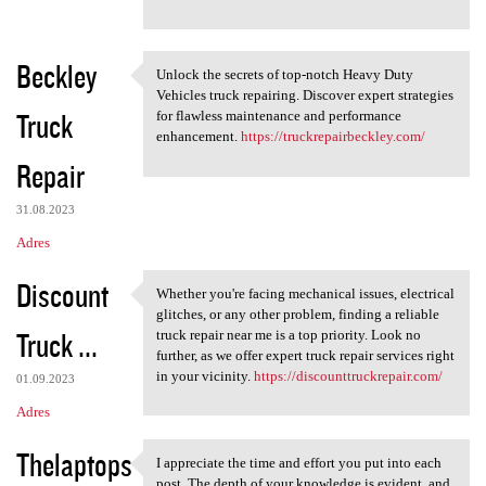
Beckley
Unlock the secrets of top-notch Heavy Duty
Unlock the secrets of top
Vehicles truck repairing. Discover expert strategies
Truck
for flawless maintenance and performance
enhancement.
https://truckrepairbeckley.com/
Repair
31.08.2023
Adres
Discount
Whether you're facing mechanical issues, electrical
Whether you're facing
glitches, or any other problem, finding a reliable
Truck ...
truck repair near me is a top priority. Look no
further, as we offer expert truck repair services right
in your vicinity.
https://discounttruckrepair.com/
01.09.2023
Adres
Thelaptops
I appreciate the time and effort you put into each
I appreciate the time and
post. The depth of your knowledge is evident, and