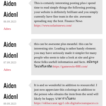
Aiden
This is certainly interesting posting plus i spend
This is certainly interesting
time to read simple things the following posting.
Aiden1
your website is definitely brilliant and you simply
currently have fine team in the site. awesome
spreading stay the best. Finance News
06.09.2023
https://www.solarisnews.com/
Adres
Aiden
this can be awesome plus meanful. this can be
this can be awesome plus
interesting site. Leading is rather handy element.
Aiden1
you may have seriously made it simpler for many
people who seem to take a look at site and give
these folks usefull information and facts. สมัครยูส
07.09.2023
ใหม่ฟรีเครดิต
https://gameswin-888.com/
Adres
Aiden
It is and so wonderful in addition to resourceful. I
It is and so wonderful in
just now appreciate this colorings in addition to
Aiden1
the person who obtains the item from the send will
likely be happy. บาคาร่าเว็บตรง
https://okbaccarat.sgp1.cdn.digitaloceanspaces.co
09.09.2023