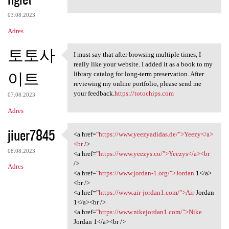
03.08.2023
Adres
토토사
I must say that after browsing multiple times, I
I must say that after
really like your website. I added it as a book to my
이트
library catalog for long-term preservation. After
reviewing my online portfolio, please send me
your feedback.
https://totochips.com
07.08.2023
Adres
jiuer7845
<a href="
https://www.yeezyadidas.de/">Yeezy</a>
<a href="https://www
<br
/>
08.08.2023
<a href="
https://www.yeezys.co/">Yeezys</a><br
/>
Adres
<a href="
https://www.jordan-1.org/">Jordan
1</a>
<br />
<a href="
https://www.air-jordan1.com/">Air
Jordan
1</a><br />
<a href="
https://www.nikejordan1.com/">Nike
Jordan 1</a><br />