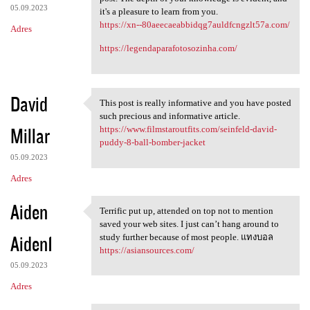
05.09.2023
it's a pleasure to learn from you.
https://xn--80aeecaeabbidqg7auldfcngzlt57a.com/
Adres
https://legendaparafotosozinha.com/
David
This post is really informative and you have posted
This post is really
such precious and informative article.
Millar
https://www.filmstaroutfits.com/seinfeld-david-
puddy-8-ball-bomber-jacket
05.09.2023
Adres
Aiden
Terrific put up, attended on top not to mention
Terrific put up, attended on
saved your web sites. I just can’t hang around to
Aiden1
study further because of most people. แทงบอล
https://asiansources.com/
05.09.2023
Adres