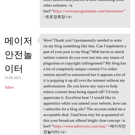
other websites. <a
href="
https://www.meogtwimalu.com/totostation/"
>
토토정류장</a>
메이저
Wow! Thank you! I permanently needed to write
Wow! Thank you! I permanently
on my blog something like that. Can I implement a
안전놀
part of your post to my blog? With havin so much
written content do you ever run into any issues of
plagorism or copyright infringement? My blog has
이터
a lot of completely unique content I’ve either
written myself or outsourced but it appears a lot of
29.08.2023
it is popping it up all over the internet without my
authorization. Do you know any ways to help
Adres
reduce content from being ripped off? I’d truly
appreciate it. Excellent beat ! I would like to
apprentice while you amend your website, how can
i subscribe for a blog site? The account aided me a
acceptable deal. I had been tiny bit acquainted of
this your broadcast offered bright clear concept <a
href="
https://www.safetytoto.com/maj/">
메이저안
전놀이터</a>