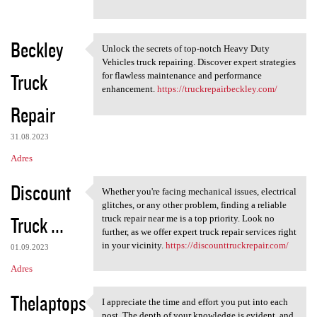
Beckley
Unlock the secrets of top-notch Heavy Duty
Unlock the secrets of top
Vehicles truck repairing. Discover expert strategies
Truck
for flawless maintenance and performance
enhancement.
https://truckrepairbeckley.com/
Repair
31.08.2023
Adres
Discount
Whether you're facing mechanical issues, electrical
Whether you're facing
glitches, or any other problem, finding a reliable
Truck ...
truck repair near me is a top priority. Look no
further, as we offer expert truck repair services right
in your vicinity.
https://discounttruckrepair.com/
01.09.2023
Adres
Thelaptops
I appreciate the time and effort you put into each
I appreciate the time and
post. The depth of your knowledge is evident, and