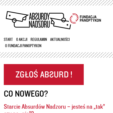
Przejdź
do
treści
START
O AKCJI
REGULAMIN
AKTUALNOŚCI
O FUNDACJI PANOPTYKON
CO NOWEGO?
Starcie Absurdów Nadzoru – jesteś na „tak”