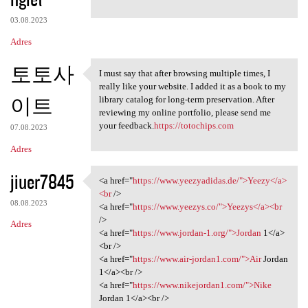
03.08.2023
Adres
토토사
I must say that after browsing multiple times, I
I must say that after
really like your website. I added it as a book to my
이트
library catalog for long-term preservation. After
reviewing my online portfolio, please send me
your feedback.
https://totochips.com
07.08.2023
Adres
jiuer7845
<a href="
https://www.yeezyadidas.de/">Yeezy</a>
<a href="https://www
<br
/>
08.08.2023
<a href="
https://www.yeezys.co/">Yeezys</a><br
/>
Adres
<a href="
https://www.jordan-1.org/">Jordan
1</a>
<br />
<a href="
https://www.air-jordan1.com/">Air
Jordan
1</a><br />
<a href="
https://www.nikejordan1.com/">Nike
Jordan 1</a><br />