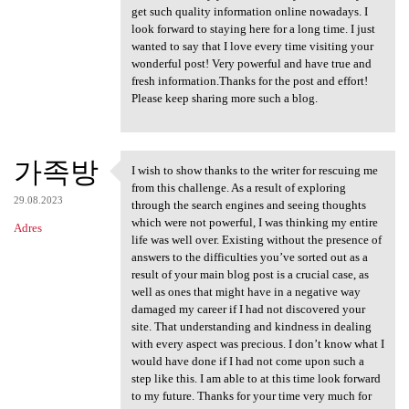
get such quality information online nowadays. I
look forward to staying here for a long time. I just
wanted to say that I love every time visiting your
wonderful post! Very powerful and have true and
fresh information.Thanks for the post and effort!
Please keep sharing more such a blog.
가족방
I wish to show thanks to the writer for rescuing me
I wish to show thanks to the
from this challenge. As a result of exploring
29.08.2023
through the search engines and seeing thoughts
which were not powerful, I was thinking my entire
Adres
life was well over. Existing without the presence of
answers to the difficulties you’ve sorted out as a
result of your main blog post is a crucial case, as
well as ones that might have in a negative way
damaged my career if I had not discovered your
site. That understanding and kindness in dealing
with every aspect was precious. I don’t know what I
would have done if I had not come upon such a
step like this. I am able to at this time look forward
to my future. Thanks for your time very much for