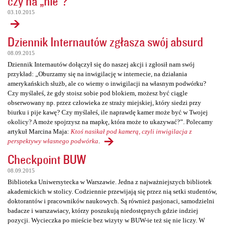
czy na „nie”?
03.10.2015
Dziennik Internautów zgłasza swój absurd
08.09.2015
Dziennik Internautów dołączył się do naszej akcji i zgłosił nam swój
przykład: „Oburzamy się na inwigilację w internecie, na działania
amerykańskich służb, ale co wiemy o inwigilacji na własnym podwórku?
Czy myślałeś, że gdy stoisz sobie pod blokiem, możesz być ciągle
obserwowany np. przez człowieka ze straży miejskiej, który siedzi przy
biurku i pije kawę? Czy myślałeś, ile naprawdę kamer może być w Twojej
okolicy? A może spojrzysz na mapkę, która może to ukazywać?”. Polecamy
artykuł Marcina Maja:
Ktoś nasikał pod kamerą, czyli inwigilacja z
perspektywy własnego podwórka
.
Checkpoint BUW
08.09.2015
Biblioteka Uniwersytecka w Warszawie. Jedna z najważniejszych bibliotek
akademickich w stolicy. Codziennie przewijają się przez nią setki studentów,
doktorantów i pracowników naukowych. Są również pasjonaci, samodzielni
badacze i warszawiacy, którzy poszukują niedostępnych gdzie indziej
pozycji. Wycieczka po mieście bez wizyty w BUW-ie też się nie liczy. W