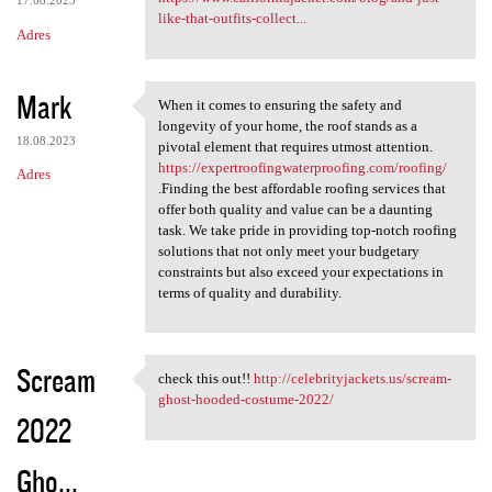
17.08.2023
like-that-outfits-collect...
Adres
Mark
When it comes to ensuring the safety and
When it comes to ensuring the
longevity of your home, the roof stands as a
18.08.2023
pivotal element that requires utmost attention.
https://expertroofingwaterproofing.com/roofing/
Adres
.Finding the best affordable roofing services that
offer both quality and value can be a daunting
task. We take pride in providing top-notch roofing
solutions that not only meet your budgetary
constraints but also exceed your expectations in
terms of quality and durability.
Scream
check this out!!
http://celebrityjackets.us/scream-
check this out!! http:/
ghost-hooded-costume-2022/
2022
Gho...