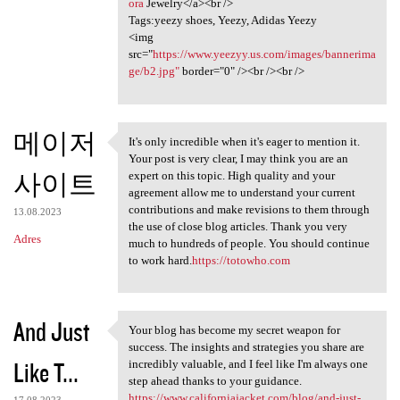
ora
Jewelry</a><br />
Tags:yeezy shoes, Yeezy, Adidas Yeezy
<img
src="
https://www.yeezyy.us.com/images/bannerima
ge/b2.jpg"
border="0" /><br /><br />
메이저
It's only incredible when it's eager to mention it.
It's only incredible when it
Your post is very clear, I may think you are an
사이트
expert on this topic. High quality and your
agreement allow me to understand your current
contributions and make revisions to them through
13.08.2023
the use of close blog articles. Thank you very
Adres
much to hundreds of people. You should continue
to work hard.
https://totowho.com
And Just
Your blog has become my secret weapon for
Your blog has become my
success. The insights and strategies you share are
Like T...
incredibly valuable, and I feel like I'm always one
step ahead thanks to your guidance.
https://www.californiajacket.com/blog/and-just-