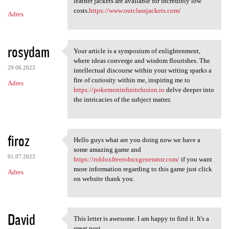
m
leather jackets are available for incredibly low
costs.
https://www.outclassjackets.com/
Adres
e
n
t
rosydam
Your article is a symposium of enlightenment,
Your article is a symposium
a
where ideas converge and wisdom flourishes. The
29.06.2023
intellectual discourse within your writing sparks a
r
fire of curiosity within me, inspiring me to
Adres
z
https://pokemoninfinitefusion.io
delve deeper into
the intricacies of the subject matter.
e
firoz
Hello guys what are you doing now we have a
Hello guys what are you doing
some amazing game and
01.07.2023
https://robloxfreerobuxgenerator.com/
if you want
more information regarding to this game just click
Adres
on website thank you.
David
This letter is awesome. I am happy to find it. It's a
This letter is awesome. I am
great post.