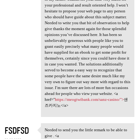
your professional and result oriented help. I won’t
hesitate to propose your web page to any person
who should have guide about this subject matter.
Needed to write you that bit of observation to help
give thanks the moment again for those splendid
opinions you’ve discussed here. It has been so
unbelievably generous with people like you to
grant easily precisely what many people would
have supplied for an ebook to get some profit for
themselves, certainly since you could have done it
in case you wanted. The solutions additionally
served to become a easy way to recognize that
some people have the same desire much like my
very own to figure out way more with regard to this
issue. I’m sure there are lots of more fun occasions
ahead for people who view your website. <a
href="
https://meogtwibank.com/sanz-casino/">
샌
즈카지노</a>
FSDFSD
Needed to send you the little remark to be able to
Needed to send you the little
give . <a