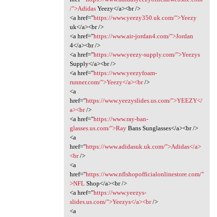
/">Adidas
Yeezy</a><br />
<a href="
https://www.yeezy350.uk.com/">Yeezy
uk</a><br />
<a href="
https://www.air-jordan4.com/">Jordan
4</a><br />
<a href="
https://www.yeezy-supply.com/">Yeezys
Supply</a><br />
<a href="
https://www.yeezyfoam-
runner.com/">Yeezy</a><br
/>
<a
href="
https://www.yeezyslides.us.com/">YEEZY</
a><br
/>
<a href="
https://www.ray-ban-
glasses.us.com/">Ray
Bans Sunglasses</a><br />
<a
href="
https://www.adidasuk.uk.com/">Adidas</a>
<br
/>
<a
href="
https://www.nflshopofficialonlinestore.com/"
>NFL
Shop</a><br />
<a href="
https://www.yeezys-
slides.us.com/">Yeezys</a><br
/>
<a