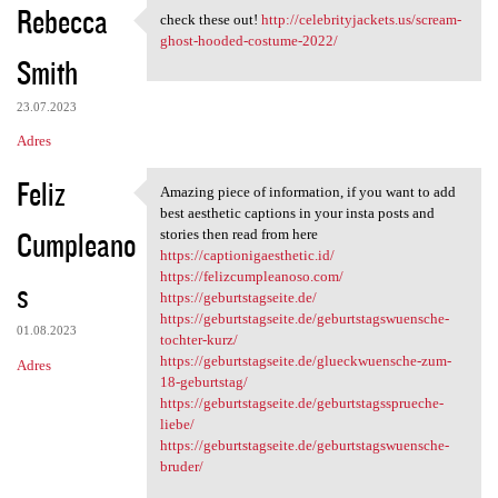
Rebecca
check these out!
http://celebrityjackets.us/scream-
check these out! http:/
ghost-hooded-costume-2022/
Smith
23.07.2023
Adres
Feliz
Amazing piece of information, if you want to add
Amazing piece of information,
best aesthetic captions in your insta posts and
Cumpleano
stories then read from here
https://captionigaesthetic.id/
https://felizcumpleanoso.com/
s
https://geburtstagseite.de/
https://geburtstagseite.de/geburtstagswuensche-
01.08.2023
tochter-kurz/
https://geburtstagseite.de/glueckwuensche-zum-
Adres
18-geburtstag/
https://geburtstagseite.de/geburtstagssprueche-
liebe/
https://geburtstagseite.de/geburtstagswuensche-
bruder/