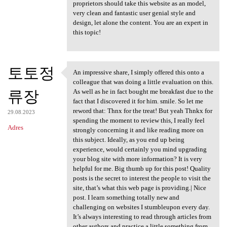
proprietors should take this website as an model,
very clean and fantastic user genial style and
design, let alone the content. You are an expert in
this topic!
토토정
An impressive share, I simply offered this onto a
An impressive share, I simply
colleague that was doing a little evaluation on this.
류장
As well as he in fact bought me breakfast due to the
fact that I discovered it for him. smile. So let me
reword that: Thnx for the treat! But yeah Thnkx for
29.08.2023
spending the moment to review this, I really feel
Adres
strongly concerning it and like reading more on
this subject. Ideally, as you end up being
experience, would certainly you mind upgrading
your blog site with more information? It is very
helpful for me. Big thumb up for this post! Quality
posts is the secret to interest the people to visit the
site, that’s what this web page is providing.| Nice
post. I learn something totally new and
challenging on websites I stumbleupon every day.
It’s always interesting to read through articles from
other authors and practice a little something from