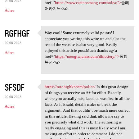
29.08.2023
href="
https://www.casinosesang.com/solea/">
솔레
어카지노</a>
Adres
RGFHGF
Way cool! Some extremely valid points! I
Way cool! Some extremely
appreciate you writing this write-up and also the
29.08.2023
rest of the website is also very good. Really
enjoyed this article post.Much thanks ag<a
Adres
href="
https://meogtwiclass.com/dhlottery/">
동행
복권</a>
SFSDF
https://totohighkr.com/police/
In this great design
https://totohighkr.com/police
of things you receive an A+ for effort. Exactly
29.08.2023
where you actually misplaced us was first in all the
facts. As it is said, details make or break the
Adres
argument.. And that couldn’t be much more correct
in this article. Having said that, allow me say to
you precisely what did work. The authoring is
really engaging and this is most likely why I am
making an effort in order to comment. I do not