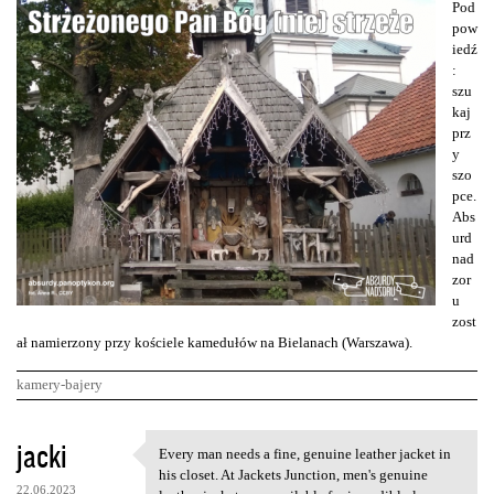
Pod
pow
iedź
:
szu
kaj
prz
y
szo
pce.
Abs
urd
nad
zor
u
zost
ał namierzony przy kościele kamedułów na Bielanach (Warszawa).
kamery-bajery
K
jacki
Every man needs a fine, genuine leather jacket in
Every man needs a fine,
o
his closet. At Jackets Junction, men's genuine
22.06.2023