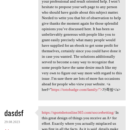
your professional and result oriented help. I won’t
hesitate to propose your web page to any person
who should have guide about this subject matter.
Needed to write you that bit of observation to help
give thanks the moment again for those splendid
opinions you’ve discussed here. It has been so
unbelievably generous with people like you to
grant easily precisely what many people would
have supplied for an ebook to get some profit for
themselves, certainly since you could have done it
in case you wanted. The solutions additionally
served to become a easy way to recognize that
some people have the same desire much like my
very own to figure out way more with regard to this
issue. I’m sure there are lots of more fun occasions
ahead for people who view your website. <a
href="
https://totobadge.com/family/">
가족방</a>
dasdsf
https://sportsbetonline365.com/soccerbetting/
In
https://sportsbetonline365
this great design of things you receive an A+ for
29.08.2023
effort. Exactly where you actually misplaced us
was first in all the facts. As it is said, details make