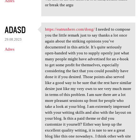
Adres
or break the argu
ADASD
https://eatrunhero.com/dong/
I needed to compose
https://eatrunhero.com/dong/
you the little remark just to say thanks a lot once
29.08.2023
again about the striking opinions you’ve
documented in this article. It’s quite seriously
Adres
open-handed with you to supply openly just what
many people might have advertised for an e-book
to get some profit for themselves, especially
considering the fact that you could possibly have
done it if you desired. Those points also served
like a good way to be sure that the rest have similar
desire just like my very own to see very much more
in terms of this problem. I am sure there are a lot
more pleasant sessions up front for people who
take a look at your blog. I am extremely impressed
with your writing skills and also with the layout on
your blog. Is this a paid theme or did you
customize it yourself? Either way keep up the
excellent quality writing, it is rare to see a great
blog like this one nowadays.. I think other web site