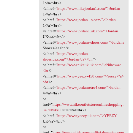
1</a><br />
<a href="
https://www.nikejordan1.com/">Jordan
1</a><br />
<a href="
https://www.jordan-1s.com/">Jordan
1</a><br />
<a href="
https://www.jordan1.uk.com/">Jordan
UK</a><br />
<a href="
https://www.jordans-shoes.com/">Jordans
Shoes</a><br />
<a href="
https://www.jordan-
shoes.us.com/">Jordan</a><br
/>
<a href="
https://www.nikeuk.uk.com/">Nike</a>
<br
/>
<a href="
https://www.yeezy-450.com/">Yeezy</a>
<br
/>
<a href="
https://www.jordanretro4.com/">Jordan
4</a><br />
<a
href="
https://www.nikeoutletstoreonlineshopping.
us/">Nike
Outlet</a><br />
<a href="
https://www.yeezy.uk.com/">YEEZY
UK</a><br />
<a
href="
https://www.adidasyeezyofficialwebsite.com