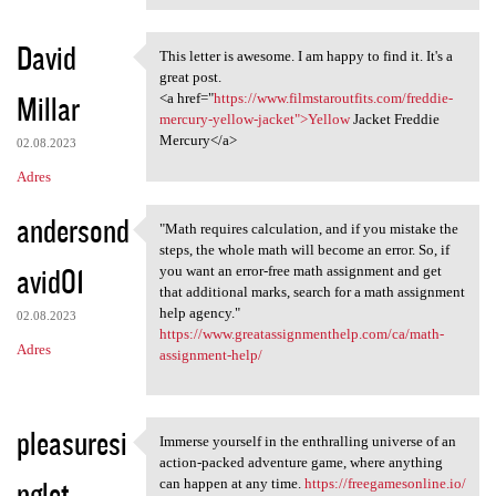
David
This letter is awesome. I am happy to find it. It's a
This letter is awesome. I am
great post.
Millar
<a href="
https://www.filmstaroutfits.com/freddie-
mercury-yellow-jacket">Yellow
Jacket Freddie
Mercury</a>
02.08.2023
Adres
andersond
"Math requires calculation, and if you mistake the
"Math requires calculation,
steps, the whole math will become an error. So, if
avid01
you want an error-free math assignment and get
that additional marks, search for a math assignment
help agency."
02.08.2023
https://www.greatassignmenthelp.com/ca/math-
Adres
assignment-help/
pleasuresi
Immerse yourself in the enthralling universe of an
Immerse yourself in the
action-packed adventure game, where anything
nglet
can happen at any time.
https://freegamesonline.io/