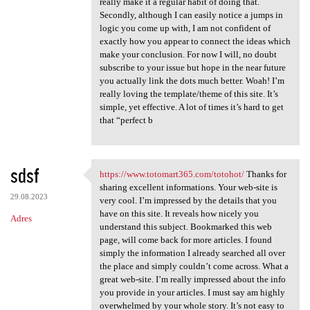
really make it a regular habit of doing that.
Secondly, although I can easily notice a jumps in
logic you come up with, I am not confident of
exactly how you appear to connect the ideas which
make your conclusion. For now I will, no doubt
subscribe to your issue but hope in the near future
you actually link the dots much better. Woah! I’m
really loving the template/theme of this site. It’s
simple, yet effective. A lot of times it’s hard to get
that “perfect b
sdsf
https://www.totomart365.com/totohot/
Thanks for
https://www.totomart365.com
sharing excellent informations. Your web-site is
29.08.2023
very cool. I’m impressed by the details that you
have on this site. It reveals how nicely you
Adres
understand this subject. Bookmarked this web
page, will come back for more articles. I found
simply the information I already searched all over
the place and simply couldn’t come across. What a
great web-site. I’m really impressed about the info
you provide in your articles. I must say am highly
overwhelmed by your whole story. It’s not easy to