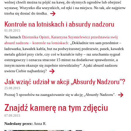
wolnej chwili można tu pójść na kawę, do słynnych ogrodów lub obejrzeć
wystawę. Wszystko dla wszystkich, od ręki i na miejscu. No tak, ale najpierw
trzeba się dostać do środka.
Kontrole na lotniskach i absurdy nadzoru
01.09.2015
Na łamach
Dziennika Opinii, Katarzyna Szymielewicz przedstawia swój
absurd nadzoru – kontrole na lotniskach
: „Dokładnie ten sam przedmiot –
ładowarka, kawałek kabla, but na podwyższonej podeszwie, pasek, kawałek
metalu gdzieś przy ciele, czy coś w kształcie tuby – raz uruchamia sygnał
ostrzegawczy i oznacza stracone 15 minut na dodatkowe sprawdzenie, a
innym razem okazuje się zupełnie niewidzialny”. A jaki absurd nadzoru
uwiera Ciebie najbardziej?
Jak wziąć udział w akcji „Absurdy Nadzoru"?
25.08.2015
Poznaj 5 sposobów na zaangażowanie się w akcję „Absurdy Nadzoru".
Znajdź kamerę na tym zdjęciu
07.09.2015
Nadesłany przez:
Anna R.