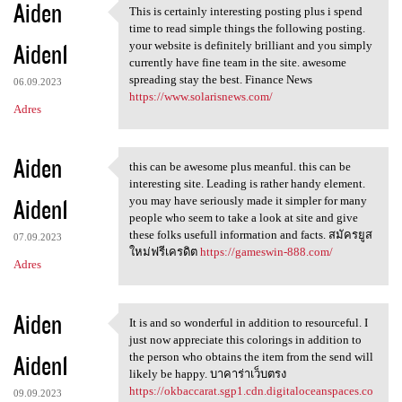
Aiden
This is certainly interesting posting plus i spend
This is certainly interesting
time to read simple things the following posting.
Aiden1
your website is definitely brilliant and you simply
currently have fine team in the site. awesome
spreading stay the best. Finance News
06.09.2023
https://www.solarisnews.com/
Adres
Aiden
this can be awesome plus meanful. this can be
this can be awesome plus
interesting site. Leading is rather handy element.
Aiden1
you may have seriously made it simpler for many
people who seem to take a look at site and give
these folks usefull information and facts. สมัครยูส
07.09.2023
ใหม่ฟรีเครดิต
https://gameswin-888.com/
Adres
Aiden
It is and so wonderful in addition to resourceful. I
It is and so wonderful in
just now appreciate this colorings in addition to
Aiden1
the person who obtains the item from the send will
likely be happy. บาคาร่าเว็บตรง
https://okbaccarat.sgp1.cdn.digitaloceanspaces.co
09.09.2023