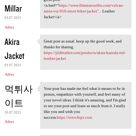
Millar
<a href="
https://www.filmstaroutfits.com/vulcan-
mens-vtz-910-street-biker-jacket"...
Leather
Jacket</a>
03.07.2023
Adres
Akira
Great post as usual. keep up the good work, and
Great post as usual. keep up
thanks for sharing.
Jacket
https://jildleather.com/products/akira-kaneda-red-
leather-jacket
03.07.2023
Adres
먹튀사
Your post has made me feel what it means to be in
Your post has made me feel
person, empathize with yourself, and feel many of
이트
your novel ideas. I think it's amazing, and I'm glad
to see your post and learn so much from it. I really
like you and wish you
20.07.2023
success.
https://totochips.com
Adres