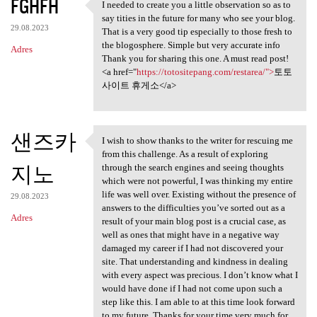
FGHFH
I needed to create you a little observation so as to
I needed to create you a
say tities in the future for many who see your blog.
29.08.2023
That is a very good tip especially to those fresh to
the blogosphere. Simple but very accurate info
Adres
Thank you for sharing this one. A must read post!
<a href="
https://totositepang.com/restarea/">
토토
사이트 휴게소</a>
샌즈카
I wish to show thanks to the writer for rescuing me
I wish to show thanks to the
from this challenge. As a result of exploring
지노
through the search engines and seeing thoughts
which were not powerful, I was thinking my entire
life was well over. Existing without the presence of
29.08.2023
answers to the difficulties you’ve sorted out as a
Adres
result of your main blog post is a crucial case, as
well as ones that might have in a negative way
damaged my career if I had not discovered your
site. That understanding and kindness in dealing
with every aspect was precious. I don’t know what I
would have done if I had not come upon such a
step like this. I am able to at this time look forward
to my future. Thanks for your time very much for