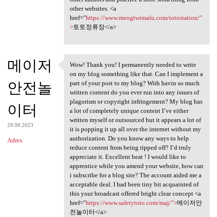
other websites. <a
href="
https://www.meogtwimalu.com/totostation/"
>
토토정류장</a>
메이저
Wow! Thank you! I permanently needed to write
Wow! Thank you! I permanently
on my blog something like that. Can I implement a
안전놀
part of your post to my blog? With havin so much
written content do you ever run into any issues of
plagorism or copyright infringement? My blog has
이터
a lot of completely unique content I’ve either
written myself or outsourced but it appears a lot of
29.08.2023
it is popping it up all over the internet without my
authorization. Do you know any ways to help
Adres
reduce content from being ripped off? I’d truly
appreciate it. Excellent beat ! I would like to
apprentice while you amend your website, how can
i subscribe for a blog site? The account aided me a
acceptable deal. I had been tiny bit acquainted of
this your broadcast offered bright clear concept <a
href="
https://www.safetytoto.com/maj/">
메이저안
전놀이터</a>