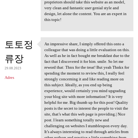
proprietors should take this website as an model,
very clean and fantastic user genial style and
design, let alone the content. You are an expert in
this topic!
토토정
An impressive share, I simply offered this onto a
An impressive share, I simply
colleague that was doing a little evaluation on this.
류장
As well as he in fact bought me breakfast due to the
fact that I discovered it for him. smile. So let me
reword that: Thnx for the treat! But yeah Thnkx for
29.08.2023
spending the moment to review this, I really feel
Adres
strongly concerning it and like reading more on
this subject. Ideally, as you end up being
experience, would certainly you mind upgrading
your blog site with more information? It is very
helpful for me. Big thumb up for this post! Quality
posts is the secret to interest the people to visit the
site, that’s what this web page is providing.| Nice
post. I learn something totally new and
challenging on websites I stumbleupon every day.
It’s always interesting to read through articles from
other authors and practice a little something from