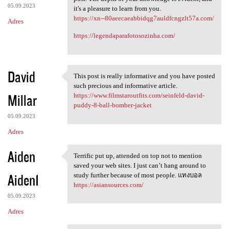
05.09.2023
it's a pleasure to learn from you.
https://xn--80aeecaeabbidqg7auldfcngzlt57a.com/
Adres
https://legendaparafotosozinha.com/
David
This post is really informative and you have posted
This post is really
such precious and informative article.
Millar
https://www.filmstaroutfits.com/seinfeld-david-
puddy-8-ball-bomber-jacket
05.09.2023
Adres
Aiden
Terrific put up, attended on top not to mention
Terrific put up, attended on
saved your web sites. I just can’t hang around to
Aiden1
study further because of most people. แทงบอล
https://asiansources.com/
05.09.2023
Adres