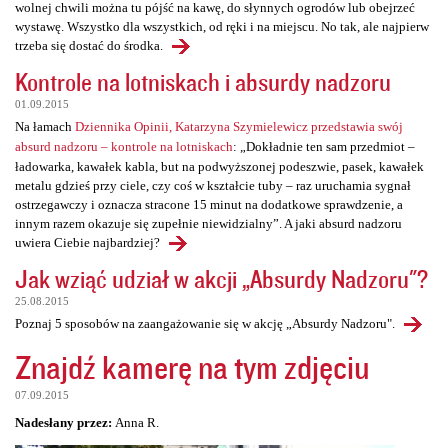
wolnej chwili można tu pójść na kawę, do słynnych ogrodów lub obejrzeć
wystawę. Wszystko dla wszystkich, od ręki i na miejscu. No tak, ale najpierw
trzeba się dostać do środka.
Kontrole na lotniskach i absurdy nadzoru
01.09.2015
Na łamach
Dziennika Opinii, Katarzyna Szymielewicz przedstawia swój
absurd nadzoru – kontrole na lotniskach
: „Dokładnie ten sam przedmiot –
ładowarka, kawałek kabla, but na podwyższonej podeszwie, pasek, kawałek
metalu gdzieś przy ciele, czy coś w kształcie tuby – raz uruchamia sygnał
ostrzegawczy i oznacza stracone 15 minut na dodatkowe sprawdzenie, a
innym razem okazuje się zupełnie niewidzialny”. A jaki absurd nadzoru
uwiera Ciebie najbardziej?
Jak wziąć udział w akcji „Absurdy Nadzoru"?
25.08.2015
Poznaj 5 sposobów na zaangażowanie się w akcję „Absurdy Nadzoru".
Znajdź kamerę na tym zdjęciu
07.09.2015
Nadesłany przez:
Anna R.