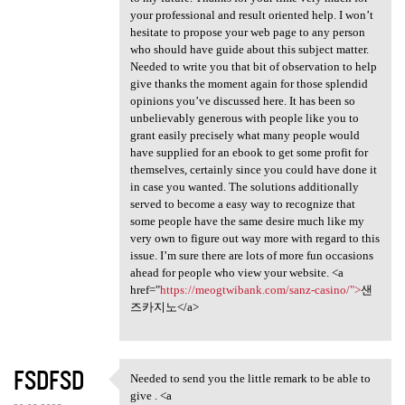
your professional and result oriented help. I won’t
hesitate to propose your web page to any person
who should have guide about this subject matter.
Needed to write you that bit of observation to help
give thanks the moment again for those splendid
opinions you’ve discussed here. It has been so
unbelievably generous with people like you to
grant easily precisely what many people would
have supplied for an ebook to get some profit for
themselves, certainly since you could have done it
in case you wanted. The solutions additionally
served to become a easy way to recognize that
some people have the same desire much like my
very own to figure out way more with regard to this
issue. I’m sure there are lots of more fun occasions
ahead for people who view your website. <a
href="
https://meogtwibank.com/sanz-casino/">
샌
즈카지노</a>
FSDFSD
Needed to send you the little remark to be able to
Needed to send you the little
give . <a