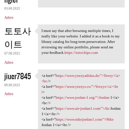
03.08.2023
Adres
토토사
I must say that after browsing multiple times, I
I must say that after
really like your website. I added it as a book to my
이트
library catalog for long-term preservation. After
reviewing my online portfolio, please send me
your feedback.
https://totochips.com
07.08.2023
Adres
jiuer7845
<a href="
https://www.yeezyadidas.de/">Yeezy</a>
<a href="https://www
<br
/>
08.08.2023
<a href="
https://www.yeezys.co/">Yeezys</a><br
/>
Adres
<a href="
https://www.jordan-1.org/">Jordan
1</a>
<br />
<a href="
https://www.air-jordan1.com/">Air
Jordan
1</a><br />
<a href="
https://www.nikejordan1.com/">Nike
Jordan 1</a><br />