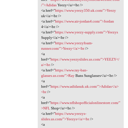
/">Adidas
Yeezy</a><br />
<a href="
https://www.yeezy350.uk.com/">Yeezy
uk</a><br />
<a href="
https://www.air-jordan4.com/">Jordan
4</a><br />
<a href="
https://www.yeezy-supply.com/">Yeezys
Supply</a><br />
<a href="
https://www.yeezyfoam-
runner.com/">Yeezy</a><br
/>
<a
href="
https://www.yeezyslides.us.com/">YEEZY</
a><br
/>
<a href="
https://www.ray-ban-
glasses.us.com/">Ray
Bans Sunglasses</a><br />
<a
href="
https://www.adidasuk.uk.com/">Adidas</a>
<br
/>
<a
href="
https://www.nflshopofficialonlinestore.com/"
>NFL
Shop</a><br />
<a href="
https://www.yeezys-
slides.us.com/">Yeezys</a><br
/>
<a