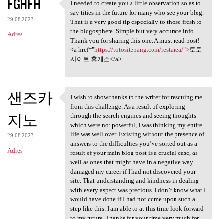
FGHFH
I needed to create you a little observation so as to
I needed to create you a
say tities in the future for many who see your blog.
29.08.2023
That is a very good tip especially to those fresh to
the blogosphere. Simple but very accurate info
Adres
Thank you for sharing this one. A must read post!
<a href="
https://totositepang.com/restarea/">
토토
사이트 휴게소</a>
샌즈카
I wish to show thanks to the writer for rescuing me
I wish to show thanks to the
from this challenge. As a result of exploring
지노
through the search engines and seeing thoughts
which were not powerful, I was thinking my entire
life was well over. Existing without the presence of
29.08.2023
answers to the difficulties you’ve sorted out as a
Adres
result of your main blog post is a crucial case, as
well as ones that might have in a negative way
damaged my career if I had not discovered your
site. That understanding and kindness in dealing
with every aspect was precious. I don’t know what I
would have done if I had not come upon such a
step like this. I am able to at this time look forward
to my future. Thanks for your time very much for