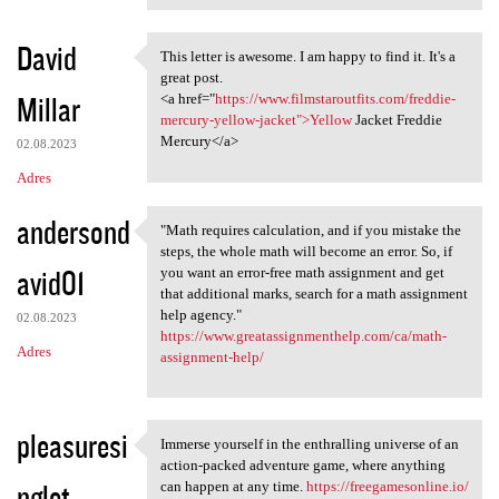
David
This letter is awesome. I am happy to find it. It's a
This letter is awesome. I am
great post.
Millar
<a href="
https://www.filmstaroutfits.com/freddie-
mercury-yellow-jacket">Yellow
Jacket Freddie
Mercury</a>
02.08.2023
Adres
andersond
"Math requires calculation, and if you mistake the
"Math requires calculation,
steps, the whole math will become an error. So, if
avid01
you want an error-free math assignment and get
that additional marks, search for a math assignment
help agency."
02.08.2023
https://www.greatassignmenthelp.com/ca/math-
Adres
assignment-help/
pleasuresi
Immerse yourself in the enthralling universe of an
Immerse yourself in the
action-packed adventure game, where anything
nglet
can happen at any time.
https://freegamesonline.io/