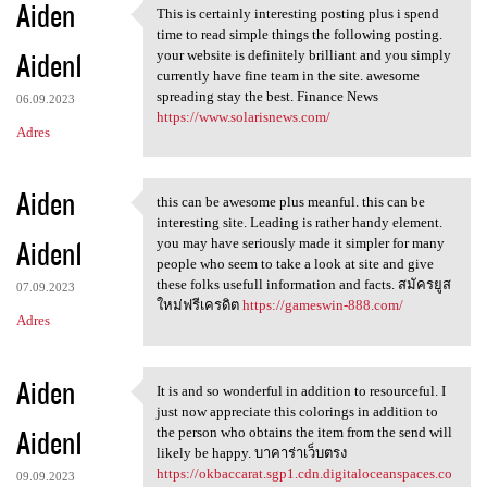
Aiden
This is certainly interesting posting plus i spend
This is certainly interesting
time to read simple things the following posting.
Aiden1
your website is definitely brilliant and you simply
currently have fine team in the site. awesome
spreading stay the best. Finance News
06.09.2023
https://www.solarisnews.com/
Adres
Aiden
this can be awesome plus meanful. this can be
this can be awesome plus
interesting site. Leading is rather handy element.
Aiden1
you may have seriously made it simpler for many
people who seem to take a look at site and give
these folks usefull information and facts. สมัครยูส
07.09.2023
ใหม่ฟรีเครดิต
https://gameswin-888.com/
Adres
Aiden
It is and so wonderful in addition to resourceful. I
It is and so wonderful in
just now appreciate this colorings in addition to
Aiden1
the person who obtains the item from the send will
likely be happy. บาคาร่าเว็บตรง
https://okbaccarat.sgp1.cdn.digitaloceanspaces.co
09.09.2023