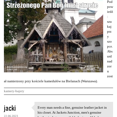
Pod
pow
iedź
:
szu
kaj
prz
y
szo
pce.
Abs
urd
nad
zor
u
zost
ał namierzony przy kościele kamedułów na Bielanach (Warszawa).
kamery-bajery
K
jacki
Every man needs a fine, genuine leather jacket in
Every man needs a fine,
o
his closet. At Jackets Junction, men's genuine
22.06.2023