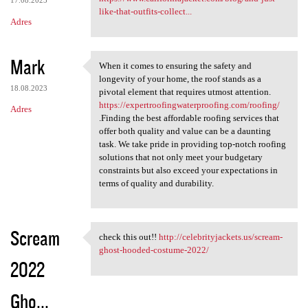
17.08.2023
like-that-outfits-collect...
Adres
Mark
When it comes to ensuring the safety and
When it comes to ensuring the
longevity of your home, the roof stands as a
18.08.2023
pivotal element that requires utmost attention.
https://expertroofingwaterproofing.com/roofing/
Adres
.Finding the best affordable roofing services that
offer both quality and value can be a daunting
task. We take pride in providing top-notch roofing
solutions that not only meet your budgetary
constraints but also exceed your expectations in
terms of quality and durability.
Scream
check this out!!
http://celebrityjackets.us/scream-
check this out!! http:/
ghost-hooded-costume-2022/
2022
Gho...