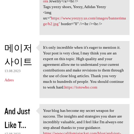
ora
Jewelry</a><br />
Tags:yeezy shoes, Yeezy, Adidas Yeezy
<img
src="
https://www.yeezyy.us.com/images/bannerima
ge/b2.jpg"
border="0" /><br /><br />
메이저
It's only incredible when it's eager to mention it.
It's only incredible when it
Your post is very clear, I may think you are an
사이트
expert on this topic. High quality and your
agreement allow me to understand your current
contributions and make revisions to them through
13.08.2023
the use of close blog articles. Thank you very
Adres
much to hundreds of people. You should continue
to work hard.
https://totowho.com
And Just
Your blog has become my secret weapon for
Your blog has become my
success. The insights and strategies you share are
Like T...
incredibly valuable, and I feel like I'm always one
step ahead thanks to your guidance.
https://www.californiajacket.com/blog/and-just-