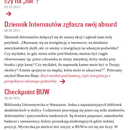
czy na „nie”?
03.10.2015
Dziennik Internautów zgłasza swój absurd
08.09.2015
Dziennik Internautów dołączył się do naszej akcji i zgłosił nam swój
przykład: „Oburzamy się na inwigilację w internecie, na działania
amerykańskich służb, ale co wiemy o inwigilacji na własnym podwórku?
Czy myślałeś, że gdy stoisz sobie pod blokiem, możesz być ciągle
obserwowany np. przez człowieka ze straży miejskiej, który siedzi przy
biurku i pije kawę? Czy myślałeś, ile naprawdę kamer może być w Twojej
okolicy? A może spojrzysz na mapkę, która może to ukazywać?”. Polecamy
artykuł Marcina Maja:
Ktoś nasikał pod kamerą, czyli inwigilacja z
perspektywy własnego podwórka
.
Checkpoint BUW
08.09.2015
Biblioteka Uniwersytecka w Warszawie. Jedna z najważniejszych bibliotek
akademickich w stolicy. Codziennie przewijają się przez nią setki studentów,
doktorantów i pracowników naukowych. Są również pasjonaci, samodzielni
badacze i warszawiacy, którzy poszukują niedostępnych gdzie indziej
pozycji. Wycieczka po mieście bez wizyty w BUW-ie też się nie liczy. W