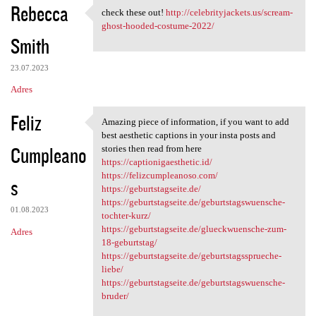
Rebecca
check these out!
http://celebrityjackets.us/scream-
check these out! http:/
ghost-hooded-costume-2022/
Smith
23.07.2023
Adres
Feliz
Amazing piece of information, if you want to add
Amazing piece of information,
best aesthetic captions in your insta posts and
Cumpleano
stories then read from here
https://captionigaesthetic.id/
https://felizcumpleanoso.com/
s
https://geburtstagseite.de/
https://geburtstagseite.de/geburtstagswuensche-
01.08.2023
tochter-kurz/
https://geburtstagseite.de/glueckwuensche-zum-
Adres
18-geburtstag/
https://geburtstagseite.de/geburtstagssprueche-
liebe/
https://geburtstagseite.de/geburtstagswuensche-
bruder/