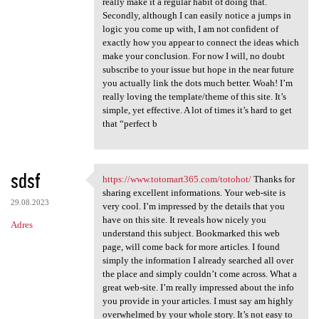
really make it a regular habit of doing that.
Secondly, although I can easily notice a jumps in
logic you come up with, I am not confident of
exactly how you appear to connect the ideas which
make your conclusion. For now I will, no doubt
subscribe to your issue but hope in the near future
you actually link the dots much better. Woah! I’m
really loving the template/theme of this site. It’s
simple, yet effective. A lot of times it’s hard to get
that “perfect b
sdsf
https://www.totomart365.com/totohot/
Thanks for
https://www.totomart365.com
sharing excellent informations. Your web-site is
29.08.2023
very cool. I’m impressed by the details that you
have on this site. It reveals how nicely you
Adres
understand this subject. Bookmarked this web
page, will come back for more articles. I found
simply the information I already searched all over
the place and simply couldn’t come across. What a
great web-site. I’m really impressed about the info
you provide in your articles. I must say am highly
overwhelmed by your whole story. It’s not easy to