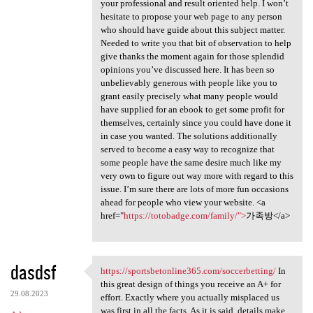
your professional and result oriented help. I won’t
hesitate to propose your web page to any person
who should have guide about this subject matter.
Needed to write you that bit of observation to help
give thanks the moment again for those splendid
opinions you’ve discussed here. It has been so
unbelievably generous with people like you to
grant easily precisely what many people would
have supplied for an ebook to get some profit for
themselves, certainly since you could have done it
in case you wanted. The solutions additionally
served to become a easy way to recognize that
some people have the same desire much like my
very own to figure out way more with regard to this
issue. I’m sure there are lots of more fun occasions
ahead for people who view your website. <a
href="
https://totobadge.com/family/">
가족방</a>
dasdsf
https://sportsbetonline365.com/soccerbetting/
In
https://sportsbetonline365
this great design of things you receive an A+ for
29.08.2023
effort. Exactly where you actually misplaced us
was first in all the facts. As it is said, details make