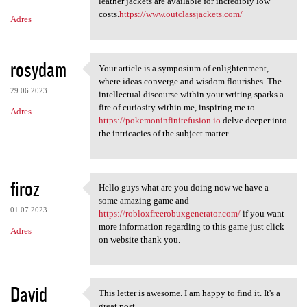
m
leather jackets are available for incredibly low
costs.
https://www.outclassjackets.com/
Adres
e
n
t
rosydam
Your article is a symposium of enlightenment,
Your article is a symposium
a
where ideas converge and wisdom flourishes. The
29.06.2023
intellectual discourse within your writing sparks a
r
fire of curiosity within me, inspiring me to
Adres
z
https://pokemoninfinitefusion.io
delve deeper into
the intricacies of the subject matter.
e
firoz
Hello guys what are you doing now we have a
Hello guys what are you doing
some amazing game and
01.07.2023
https://robloxfreerobuxgenerator.com/
if you want
more information regarding to this game just click
Adres
on website thank you.
David
This letter is awesome. I am happy to find it. It's a
This letter is awesome. I am
great post.