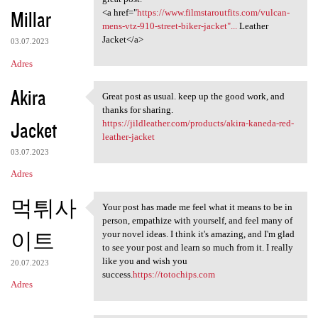
Millar
<a href="
https://www.filmstaroutfits.com/vulcan-
mens-vtz-910-street-biker-jacket"...
Leather
Jacket</a>
03.07.2023
Adres
Akira
Great post as usual. keep up the good work, and
Great post as usual. keep up
thanks for sharing.
Jacket
https://jildleather.com/products/akira-kaneda-red-
leather-jacket
03.07.2023
Adres
먹튀사
Your post has made me feel what it means to be in
Your post has made me feel
person, empathize with yourself, and feel many of
이트
your novel ideas. I think it's amazing, and I'm glad
to see your post and learn so much from it. I really
like you and wish you
20.07.2023
success.
https://totochips.com
Adres