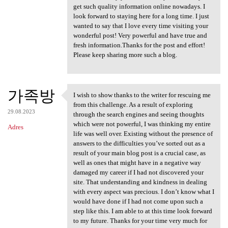
get such quality information online nowadays. I
look forward to staying here for a long time. I just
wanted to say that I love every time visiting your
wonderful post! Very powerful and have true and
fresh information.Thanks for the post and effort!
Please keep sharing more such a blog.
가족방
I wish to show thanks to the writer for rescuing me
I wish to show thanks to the
from this challenge. As a result of exploring
29.08.2023
through the search engines and seeing thoughts
which were not powerful, I was thinking my entire
Adres
life was well over. Existing without the presence of
answers to the difficulties you’ve sorted out as a
result of your main blog post is a crucial case, as
well as ones that might have in a negative way
damaged my career if I had not discovered your
site. That understanding and kindness in dealing
with every aspect was precious. I don’t know what I
would have done if I had not come upon such a
step like this. I am able to at this time look forward
to my future. Thanks for your time very much for