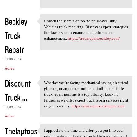
Beckley
Unlock the secrets of top-notch Heavy Duty
Unlock the secrets of top
Vehicles truck repairing. Discover expert strategies
Truck
for flawless maintenance and performance
enhancement.
https://truckrepairbeckley.com/
Repair
31.08.2023
Adres
Discount
Whether you're facing mechanical issues, electrical
Whether you're facing
glitches, or any other problem, finding a reliable
Truck ...
truck repair near me is a top priority. Look no
further, as we offer expert truck repair services right
in your vicinity.
https://discounttruckrepair.com/
01.09.2023
Adres
Thelaptops
I appreciate the time and effort you put into each
I appreciate the time and
post. The depth of your knowledge is evident, and