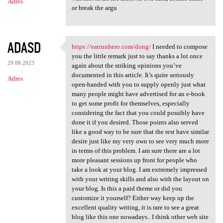
Adres
or break the argu
ADASD
https://eatrunhero.com/dong/
I needed to compose
https://eatrunhero.com/dong/
you the little remark just to say thanks a lot once
29.08.2023
again about the striking opinions you’ve
documented in this article. It’s quite seriously
Adres
open-handed with you to supply openly just what
many people might have advertised for an e-book
to get some profit for themselves, especially
considering the fact that you could possibly have
done it if you desired. Those points also served
like a good way to be sure that the rest have similar
desire just like my very own to see very much more
in terms of this problem. I am sure there are a lot
more pleasant sessions up front for people who
take a look at your blog. I am extremely impressed
with your writing skills and also with the layout on
your blog. Is this a paid theme or did you
customize it yourself? Either way keep up the
excellent quality writing, it is rare to see a great
blog like this one nowadays.. I think other web site