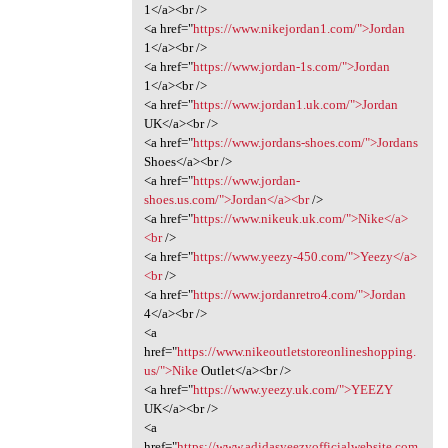
1</a><br />
<a href="
https://www.nikejordan1.com/">Jordan
1</a><br />
<a href="
https://www.jordan-1s.com/">Jordan
1</a><br />
<a href="
https://www.jordan1.uk.com/">Jordan
UK</a><br />
<a href="
https://www.jordans-shoes.com/">Jordans
Shoes</a><br />
<a href="
https://www.jordan-
shoes.us.com/">Jordan</a><br
/>
<a href="
https://www.nikeuk.uk.com/">Nike</a>
<br
/>
<a href="
https://www.yeezy-450.com/">Yeezy</a>
<br
/>
<a href="
https://www.jordanretro4.com/">Jordan
4</a><br />
<a
href="
https://www.nikeoutletstoreonlineshopping.
us/">Nike
Outlet</a><br />
<a href="
https://www.yeezy.uk.com/">YEEZY
UK</a><br />
<a
href="
https://www.adidasyeezyofficialwebsite.com