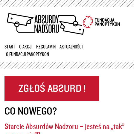
Przejdź
do
treści
START
O AKCJI
REGULAMIN
AKTUALNOŚCI
O FUNDACJI PANOPTYKON
CO NOWEGO?
Starcie Absurdów Nadzoru – jesteś na „tak”