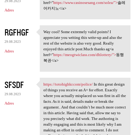
29.08.2023
href="
https://www.casinosesang.com/solea/">
솔레
어카지노</a>
Adres
RGFHGF
Way cool! Some extremely valid points! I
Way cool! Some extremely
appreciate you writing this write-up and also the
29.08.2023
rest of the website is also very good. Really
enjoyed this article post.Much thanks ag<a
Adres
href="
https://meogtwiclass.com/dhlottery/">
동행
복권</a>
SFSDF
https://totohighkr.com/police/
In this great design
https://totohighkr.com/police
of things you receive an A+ for effort. Exactly
29.08.2023
where you actually misplaced us was first in all the
facts. As it is said, details make or break the
Adres
argument.. And that couldn’t be much more correct
in this article. Having said that, allow me say to
you precisely what did work. The authoring is
really engaging and this is most likely why I am
making an effort in order to comment. I do not