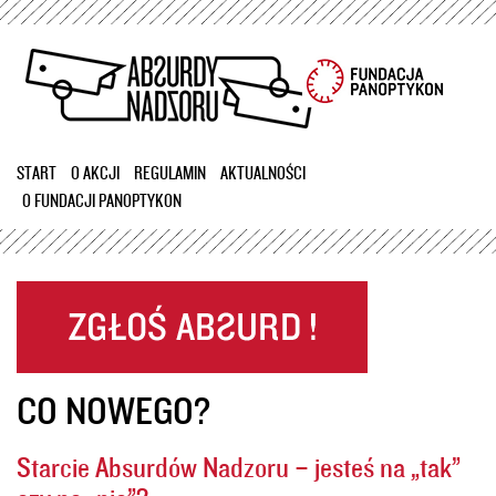
Przejdź
do
treści
START
O AKCJI
REGULAMIN
AKTUALNOŚCI
O FUNDACJI PANOPTYKON
CO NOWEGO?
Starcie Absurdów Nadzoru – jesteś na „tak”