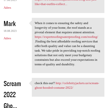
17.08.2023
like-that-outfits-collect...
Adres
Mark
When it comes to ensuring the safety and
When it comes to ensuring the
longevity of your home, the roof stands as a
18.08.2023
pivotal element that requires utmost attention.
https://expertroofingwaterproofing.com/roofing/
Adres
.Finding the best affordable roofing services that
offer both quality and value can be a daunting
task. We take pride in providing top-notch roofing
solutions that not only meet your budgetary
constraints but also exceed your expectations in
terms of quality and durability.
Scream
check this out!!
http://celebrityjackets.us/scream-
check this out!! http:/
ghost-hooded-costume-2022/
2022
Gho...