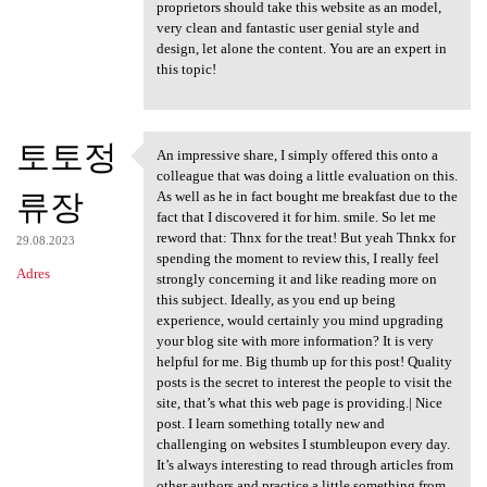
proprietors should take this website as an model,
very clean and fantastic user genial style and
design, let alone the content. You are an expert in
this topic!
토토정
An impressive share, I simply offered this onto a
An impressive share, I simply
colleague that was doing a little evaluation on this.
류장
As well as he in fact bought me breakfast due to the
fact that I discovered it for him. smile. So let me
reword that: Thnx for the treat! But yeah Thnkx for
29.08.2023
spending the moment to review this, I really feel
Adres
strongly concerning it and like reading more on
this subject. Ideally, as you end up being
experience, would certainly you mind upgrading
your blog site with more information? It is very
helpful for me. Big thumb up for this post! Quality
posts is the secret to interest the people to visit the
site, that’s what this web page is providing.| Nice
post. I learn something totally new and
challenging on websites I stumbleupon every day.
It’s always interesting to read through articles from
other authors and practice a little something from