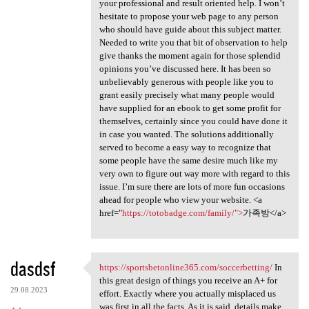
your professional and result oriented help. I won’t
hesitate to propose your web page to any person
who should have guide about this subject matter.
Needed to write you that bit of observation to help
give thanks the moment again for those splendid
opinions you’ve discussed here. It has been so
unbelievably generous with people like you to
grant easily precisely what many people would
have supplied for an ebook to get some profit for
themselves, certainly since you could have done it
in case you wanted. The solutions additionally
served to become a easy way to recognize that
some people have the same desire much like my
very own to figure out way more with regard to this
issue. I’m sure there are lots of more fun occasions
ahead for people who view your website. <a
href="
https://totobadge.com/family/">
가족방</a>
dasdsf
https://sportsbetonline365.com/soccerbetting/
In
https://sportsbetonline365
this great design of things you receive an A+ for
29.08.2023
effort. Exactly where you actually misplaced us
was first in all the facts. As it is said, details make