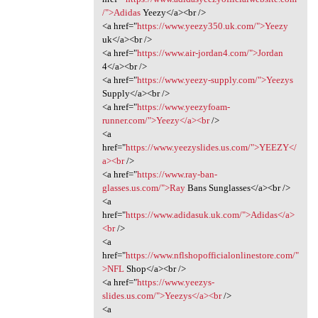
/">Adidas
Yeezy</a><br />
<a href="
https://www.yeezy350.uk.com/">Yeezy
uk</a><br />
<a href="
https://www.air-jordan4.com/">Jordan
4</a><br />
<a href="
https://www.yeezy-supply.com/">Yeezys
Supply</a><br />
<a href="
https://www.yeezyfoam-
runner.com/">Yeezy</a><br
/>
<a
href="
https://www.yeezyslides.us.com/">YEEZY</
a><br
/>
<a href="
https://www.ray-ban-
glasses.us.com/">Ray
Bans Sunglasses</a><br />
<a
href="
https://www.adidasuk.uk.com/">Adidas</a>
<br
/>
<a
href="
https://www.nflshopofficialonlinestore.com/"
>NFL
Shop</a><br />
<a href="
https://www.yeezys-
slides.us.com/">Yeezys</a><br
/>
<a