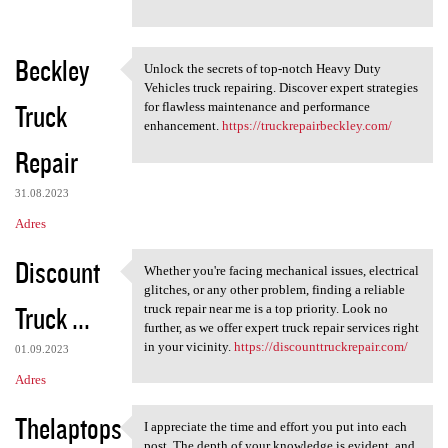
Beckley
Unlock the secrets of top-notch Heavy Duty
Unlock the secrets of top
Vehicles truck repairing. Discover expert strategies
Truck
for flawless maintenance and performance
enhancement.
https://truckrepairbeckley.com/
Repair
31.08.2023
Adres
Discount
Whether you're facing mechanical issues, electrical
Whether you're facing
glitches, or any other problem, finding a reliable
Truck ...
truck repair near me is a top priority. Look no
further, as we offer expert truck repair services right
in your vicinity.
https://discounttruckrepair.com/
01.09.2023
Adres
Thelaptops
I appreciate the time and effort you put into each
I appreciate the time and
post. The depth of your knowledge is evident, and