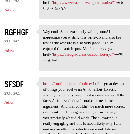
29.08.2023
href="
https://www.casinosesang.com/solea/">
솔레
어카지노</a>
Adres
RGFHGF
Way cool! Some extremely valid points! I
Way cool! Some extremely
appreciate you writing this write-up and also the
29.08.2023
rest of the website is also very good. Really
enjoyed this article post.Much thanks ag<a
Adres
href="
https://meogtwiclass.com/dhlottery/">
동행
복권</a>
SFSDF
https://totohighkr.com/police/
In this great design
https://totohighkr.com/police
of things you receive an A+ for effort. Exactly
29.08.2023
where you actually misplaced us was first in all the
facts. As it is said, details make or break the
Adres
argument.. And that couldn’t be much more correct
in this article. Having said that, allow me say to
you precisely what did work. The authoring is
really engaging and this is most likely why I am
making an effort in order to comment. I do not