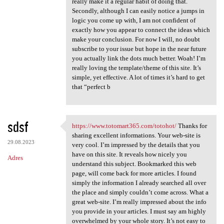
really make it a regular habit of doing that.
Secondly, although I can easily notice a jumps in
logic you come up with, I am not confident of
exactly how you appear to connect the ideas which
make your conclusion. For now I will, no doubt
subscribe to your issue but hope in the near future
you actually link the dots much better. Woah! I’m
really loving the template/theme of this site. It’s
simple, yet effective. A lot of times it’s hard to get
that “perfect b
sdsf
https://www.totomart365.com/totohot/
Thanks for
https://www.totomart365.com
sharing excellent informations. Your web-site is
29.08.2023
very cool. I’m impressed by the details that you
have on this site. It reveals how nicely you
Adres
understand this subject. Bookmarked this web
page, will come back for more articles. I found
simply the information I already searched all over
the place and simply couldn’t come across. What a
great web-site. I’m really impressed about the info
you provide in your articles. I must say am highly
overwhelmed by your whole story. It’s not easy to