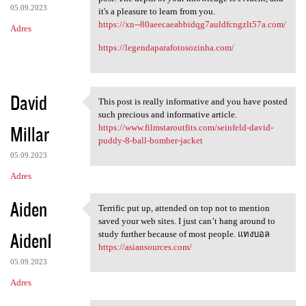
05.09.2023
it's a pleasure to learn from you.
https://xn--80aeecaeabbidqg7auldfcngzlt57a.com/
Adres
https://legendaparafotosozinha.com/
David
This post is really informative and you have posted
This post is really
such precious and informative article.
Millar
https://www.filmstaroutfits.com/seinfeld-david-
puddy-8-ball-bomber-jacket
05.09.2023
Adres
Aiden
Terrific put up, attended on top not to mention
Terrific put up, attended on
saved your web sites. I just can’t hang around to
Aiden1
study further because of most people. แทงบอล
https://asiansources.com/
05.09.2023
Adres