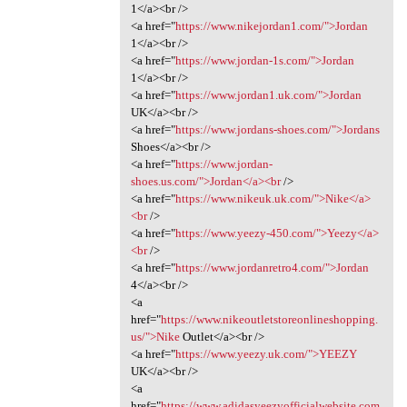
1</a><br />
<a href="
https://www.nikejordan1.com/">Jordan
1</a><br />
<a href="
https://www.jordan-1s.com/">Jordan
1</a><br />
<a href="
https://www.jordan1.uk.com/">Jordan
UK</a><br />
<a href="
https://www.jordans-shoes.com/">Jordans
Shoes</a><br />
<a href="
https://www.jordan-
shoes.us.com/">Jordan</a><br
/>
<a href="
https://www.nikeuk.uk.com/">Nike</a>
<br
/>
<a href="
https://www.yeezy-450.com/">Yeezy</a>
<br
/>
<a href="
https://www.jordanretro4.com/">Jordan
4</a><br />
<a
href="
https://www.nikeoutletstoreonlineshopping.
us/">Nike
Outlet</a><br />
<a href="
https://www.yeezy.uk.com/">YEEZY
UK</a><br />
<a
href="
https://www.adidasyeezyofficialwebsite.com