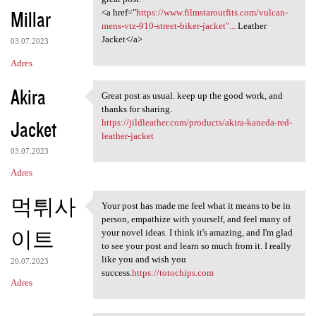
Millar
<a href="
https://www.filmstaroutfits.com/vulcan-
mens-vtz-910-street-biker-jacket"...
Leather
Jacket</a>
03.07.2023
Adres
Akira
Great post as usual. keep up the good work, and
Great post as usual. keep up
thanks for sharing.
Jacket
https://jildleather.com/products/akira-kaneda-red-
leather-jacket
03.07.2023
Adres
먹튀사
Your post has made me feel what it means to be in
Your post has made me feel
person, empathize with yourself, and feel many of
이트
your novel ideas. I think it's amazing, and I'm glad
to see your post and learn so much from it. I really
like you and wish you
20.07.2023
success.
https://totochips.com
Adres