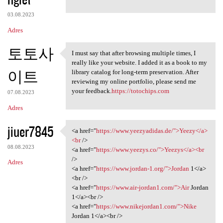
03.08.2023
Adres
토토사
I must say that after browsing multiple times, I
I must say that after
really like your website. I added it as a book to my
이트
library catalog for long-term preservation. After
reviewing my online portfolio, please send me
your feedback.
https://totochips.com
07.08.2023
Adres
jiuer7845
<a href="
https://www.yeezyadidas.de/">Yeezy</a>
<a href="https://www
<br
/>
08.08.2023
<a href="
https://www.yeezys.co/">Yeezys</a><br
/>
Adres
<a href="
https://www.jordan-1.org/">Jordan
1</a>
<br />
<a href="
https://www.air-jordan1.com/">Air
Jordan
1</a><br />
<a href="
https://www.nikejordan1.com/">Nike
Jordan 1</a><br />