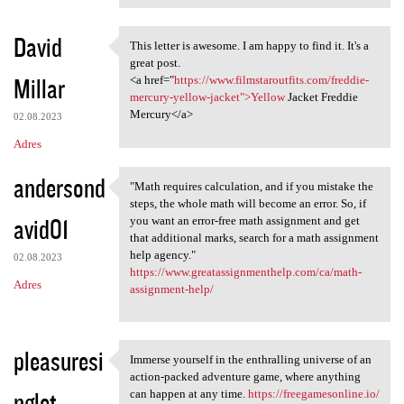
David
This letter is awesome. I am happy to find it. It's a
This letter is awesome. I am
great post.
Millar
<a href="
https://www.filmstaroutfits.com/freddie-
mercury-yellow-jacket">Yellow
Jacket Freddie
Mercury</a>
02.08.2023
Adres
andersond
"Math requires calculation, and if you mistake the
"Math requires calculation,
steps, the whole math will become an error. So, if
avid01
you want an error-free math assignment and get
that additional marks, search for a math assignment
help agency."
02.08.2023
https://www.greatassignmenthelp.com/ca/math-
Adres
assignment-help/
pleasuresi
Immerse yourself in the enthralling universe of an
Immerse yourself in the
action-packed adventure game, where anything
nglet
can happen at any time.
https://freegamesonline.io/