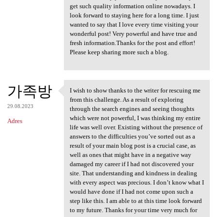
get such quality information online nowadays. I
look forward to staying here for a long time. I just
wanted to say that I love every time visiting your
wonderful post! Very powerful and have true and
fresh information.Thanks for the post and effort!
Please keep sharing more such a blog.
가족방
I wish to show thanks to the writer for rescuing me
I wish to show thanks to the
from this challenge. As a result of exploring
29.08.2023
through the search engines and seeing thoughts
which were not powerful, I was thinking my entire
Adres
life was well over. Existing without the presence of
answers to the difficulties you’ve sorted out as a
result of your main blog post is a crucial case, as
well as ones that might have in a negative way
damaged my career if I had not discovered your
site. That understanding and kindness in dealing
with every aspect was precious. I don’t know what I
would have done if I had not come upon such a
step like this. I am able to at this time look forward
to my future. Thanks for your time very much for