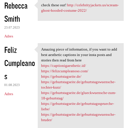
Rebecca
check these out!
http://celebrityjackets.us/scream-
check these out! http:/
ghost-hooded-costume-2022/
Smith
23.07.2023
Adres
Feliz
Amazing piece of information, if you want to add
Amazing piece of information,
best aesthetic captions in your insta posts and
Cumpleano
stories then read from here
https://captionigaesthetic.id/
https://felizcumpleanoso.com/
s
https://geburtstagseite.de/
https://geburtstagseite.de/geburtstagswuensche-
01.08.2023
tochter-kurz/
https://geburtstagseite.de/glueckwuensche-zum-
Adres
18-geburtstag/
https://geburtstagseite.de/geburtstagssprueche-
liebe/
https://geburtstagseite.de/geburtstagswuensche-
bruder/