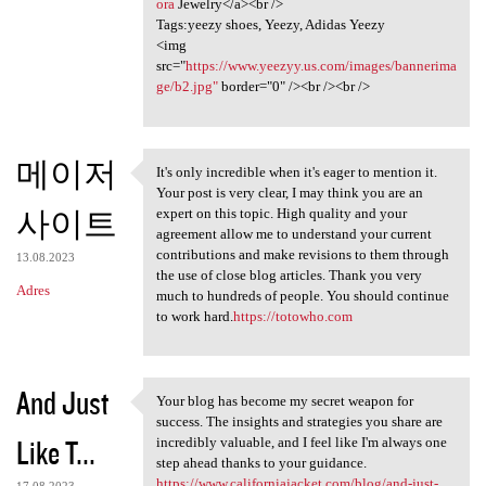
ora
Jewelry</a><br />
Tags:yeezy shoes, Yeezy, Adidas Yeezy
<img
src="
https://www.yeezyy.us.com/images/bannerima
ge/b2.jpg"
border="0" /><br /><br />
메이저
It's only incredible when it's eager to mention it.
It's only incredible when it
Your post is very clear, I may think you are an
사이트
expert on this topic. High quality and your
agreement allow me to understand your current
contributions and make revisions to them through
13.08.2023
the use of close blog articles. Thank you very
Adres
much to hundreds of people. You should continue
to work hard.
https://totowho.com
And Just
Your blog has become my secret weapon for
Your blog has become my
success. The insights and strategies you share are
Like T...
incredibly valuable, and I feel like I'm always one
step ahead thanks to your guidance.
https://www.californiajacket.com/blog/and-just-