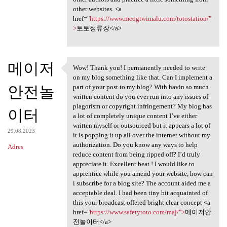
other websites. <a
href="
https://www.meogtwimalu.com/totostation/"
>
토토정류장</a>
메이저
Wow! Thank you! I permanently needed to write
Wow! Thank you! I permanently
on my blog something like that. Can I implement a
안전놀
part of your post to my blog? With havin so much
written content do you ever run into any issues of
plagorism or copyright infringement? My blog has
이터
a lot of completely unique content I’ve either
written myself or outsourced but it appears a lot of
29.08.2023
it is popping it up all over the internet without my
authorization. Do you know any ways to help
Adres
reduce content from being ripped off? I’d truly
appreciate it. Excellent beat ! I would like to
apprentice while you amend your website, how can
i subscribe for a blog site? The account aided me a
acceptable deal. I had been tiny bit acquainted of
this your broadcast offered bright clear concept <a
href="
https://www.safetytoto.com/maj/">
메이저안
전놀이터</a>