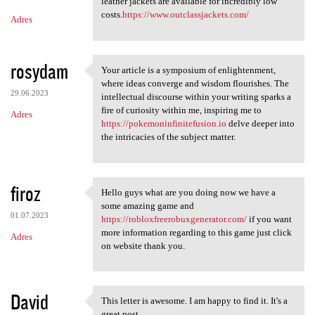
m
leather jackets are available for incredibly low
costs.
https://www.outclassjackets.com/
Adres
e
n
t
rosydam
Your article is a symposium of enlightenment,
Your article is a symposium
a
where ideas converge and wisdom flourishes. The
29.06.2023
intellectual discourse within your writing sparks a
r
fire of curiosity within me, inspiring me to
Adres
z
https://pokemoninfinitefusion.io
delve deeper into
the intricacies of the subject matter.
e
firoz
Hello guys what are you doing now we have a
Hello guys what are you doing
some amazing game and
01.07.2023
https://robloxfreerobuxgenerator.com/
if you want
more information regarding to this game just click
Adres
on website thank you.
David
This letter is awesome. I am happy to find it. It's a
This letter is awesome. I am
great post.