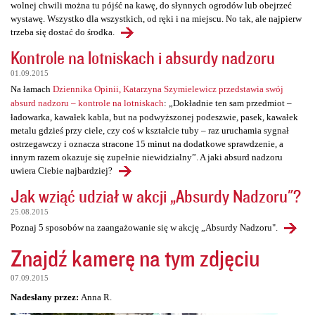
wolnej chwili można tu pójść na kawę, do słynnych ogrodów lub obejrzeć
wystawę. Wszystko dla wszystkich, od ręki i na miejscu. No tak, ale najpierw
trzeba się dostać do środka.
Kontrole na lotniskach i absurdy nadzoru
01.09.2015
Na łamach
Dziennika Opinii, Katarzyna Szymielewicz przedstawia swój
absurd nadzoru – kontrole na lotniskach
: „Dokładnie ten sam przedmiot –
ładowarka, kawałek kabla, but na podwyższonej podeszwie, pasek, kawałek
metalu gdzieś przy ciele, czy coś w kształcie tuby – raz uruchamia sygnał
ostrzegawczy i oznacza stracone 15 minut na dodatkowe sprawdzenie, a
innym razem okazuje się zupełnie niewidzialny”. A jaki absurd nadzoru
uwiera Ciebie najbardziej?
Jak wziąć udział w akcji „Absurdy Nadzoru"?
25.08.2015
Poznaj 5 sposobów na zaangażowanie się w akcję „Absurdy Nadzoru".
Znajdź kamerę na tym zdjęciu
07.09.2015
Nadesłany przez:
Anna R.