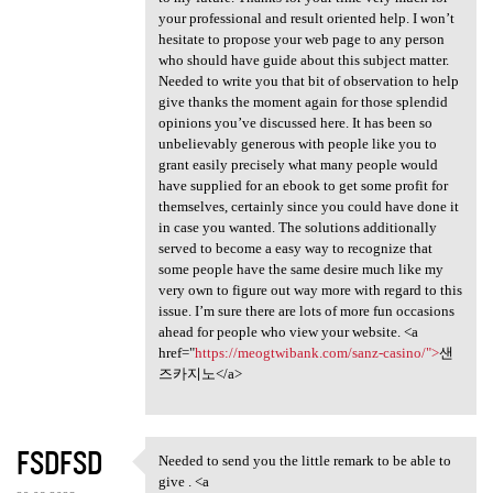
your professional and result oriented help. I won’t
hesitate to propose your web page to any person
who should have guide about this subject matter.
Needed to write you that bit of observation to help
give thanks the moment again for those splendid
opinions you’ve discussed here. It has been so
unbelievably generous with people like you to
grant easily precisely what many people would
have supplied for an ebook to get some profit for
themselves, certainly since you could have done it
in case you wanted. The solutions additionally
served to become a easy way to recognize that
some people have the same desire much like my
very own to figure out way more with regard to this
issue. I’m sure there are lots of more fun occasions
ahead for people who view your website. <a
href="
https://meogtwibank.com/sanz-casino/">
샌
즈카지노</a>
FSDFSD
Needed to send you the little remark to be able to
Needed to send you the little
give . <a