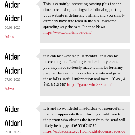
Aiden
This is certainly interesting posting plus i spend
This is certainly interesting
time to read simple things the following posting.
Aiden1
your website is definitely brilliant and you simply
currently have fine team in the site. awesome
spreading stay the best. Finance News
06.09.2023
https://www.solarisnews.com/
Adres
Aiden
this can be awesome plus meanful. this can be
this can be awesome plus
interesting site. Leading is rather handy element.
Aiden1
you may have seriously made it simpler for many
people who seem to take a look at site and give
these folks usefull information and facts. สมัครยูส
07.09.2023
ใหม่ฟรีเครดิต
https://gameswin-888.com/
Adres
Aiden
It is and so wonderful in addition to resourceful. I
It is and so wonderful in
just now appreciate this colorings in addition to
Aiden1
the person who obtains the item from the send will
likely be happy. บาคาร่าเว็บตรง
https://okbaccarat.sgp1.cdn.digitaloceanspaces.co
09.09.2023