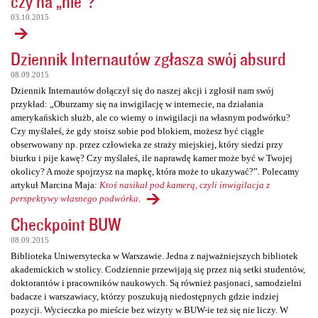
czy na „nie”?
03.10.2015
Dziennik Internautów zgłasza swój absurd
08.09.2015
Dziennik Internautów dołączył się do naszej akcji i zgłosił nam swój
przykład: „Oburzamy się na inwigilację w internecie, na działania
amerykańskich służb, ale co wiemy o inwigilacji na własnym podwórku?
Czy myślałeś, że gdy stoisz sobie pod blokiem, możesz być ciągle
obserwowany np. przez człowieka ze straży miejskiej, który siedzi przy
biurku i pije kawę? Czy myślałeś, ile naprawdę kamer może być w Twojej
okolicy? A może spojrzysz na mapkę, która może to ukazywać?”. Polecamy
artykuł Marcina Maja:
Ktoś nasikał pod kamerą, czyli inwigilacja z
perspektywy własnego podwórka
.
Checkpoint BUW
08.09.2015
Biblioteka Uniwersytecka w Warszawie. Jedna z najważniejszych bibliotek
akademickich w stolicy. Codziennie przewijają się przez nią setki studentów,
doktorantów i pracowników naukowych. Są również pasjonaci, samodzielni
badacze i warszawiacy, którzy poszukują niedostępnych gdzie indziej
pozycji. Wycieczka po mieście bez wizyty w BUW-ie też się nie liczy. W