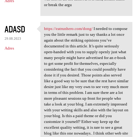
Adres
or break the argu
ADASD
https://eatrunhero.com/dong/
I needed to compose
https://eatrunhero.com/dong/
you the little remark just to say thanks a lot once
29.08.2023
again about the striking opinions you’ve
documented in this article. It’s quite seriously
Adres
open-handed with you to supply openly just what
many people might have advertised for an e-book
to get some profit for themselves, especially
considering the fact that you could possibly have
done it if you desired. Those points also served
like a good way to be sure that the rest have similar
desire just like my very own to see very much more
in terms of this problem. I am sure there are a lot
more pleasant sessions up front for people who
take a look at your blog. I am extremely impressed
with your writing skills and also with the layout on
your blog. Is this a paid theme or did you
customize it yourself? Either way keep up the
excellent quality writing, it is rare to see a great
blog like this one nowadays.. I think other web site