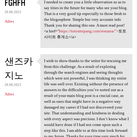
FGHFH
I needed to create you a little observation so as to
I needed to create you a
say tities in the future for many who see your blog.
29.08.2023
That is a very good tip especially to those fresh to
the blogosphere. Simple but very accurate info
Adres
Thank you for sharing this one. A must read post!
<a href="
https://totositepang.com/restarea/">
토토
사이트 휴게소</a>
샌즈카
I wish to show thanks to the writer for rescuing me
I wish to show thanks to the
from this challenge. As a result of exploring
지노
through the search engines and seeing thoughts
which were not powerful, I was thinking my entire
life was well over. Existing without the presence of
29.08.2023
answers to the difficulties you’ve sorted out as a
Adres
result of your main blog post is a crucial case, as
well as ones that might have in a negative way
damaged my career if I had not discovered your
site. That understanding and kindness in dealing
with every aspect was precious. I don’t know what I
would have done if I had not come upon such a
step like this. I am able to at this time look forward
to my future. Thanks for your time very much for