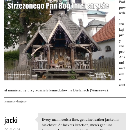
Pod
pow
iedź
:
szu
kaj
prz
y
szo
pce.
Abs
urd
nad
zor
u
zost
ał namierzony przy kościele kamedułów na Bielanach (Warszawa).
kamery-bajery
K
jacki
Every man needs a fine, genuine leather jacket in
Every man needs a fine,
o
his closet. At Jackets Junction, men's genuine
22.06.2023