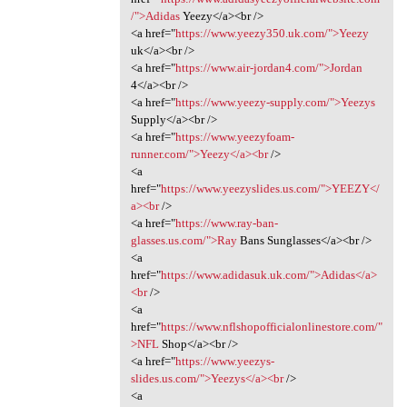
/">Adidas
Yeezy</a><br />
<a href="
https://www.yeezy350.uk.com/">Yeezy
uk</a><br />
<a href="
https://www.air-jordan4.com/">Jordan
4</a><br />
<a href="
https://www.yeezy-supply.com/">Yeezys
Supply</a><br />
<a href="
https://www.yeezyfoam-
runner.com/">Yeezy</a><br
/>
<a
href="
https://www.yeezyslides.us.com/">YEEZY</
a><br
/>
<a href="
https://www.ray-ban-
glasses.us.com/">Ray
Bans Sunglasses</a><br />
<a
href="
https://www.adidasuk.uk.com/">Adidas</a>
<br
/>
<a
href="
https://www.nflshopofficialonlinestore.com/"
>NFL
Shop</a><br />
<a href="
https://www.yeezys-
slides.us.com/">Yeezys</a><br
/>
<a