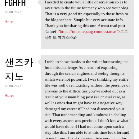
FGHFH
I needed to create you a little observation so as to
I needed to create you a
say tities in the future for many who see your blog.
29.08.2023
That is a very good tip especially to those fresh to
the blogosphere. Simple but very accurate info
Adres
Thank you for sharing this one. A must read post!
<a href="
https://totositepang.com/restarea/">
토토
사이트 휴게소</a>
샌즈카
I wish to show thanks to the writer for rescuing me
I wish to show thanks to the
from this challenge. As a result of exploring
지노
through the search engines and seeing thoughts
which were not powerful, I was thinking my entire
life was well over. Existing without the presence of
29.08.2023
answers to the difficulties you’ve sorted out as a
Adres
result of your main blog post is a crucial case, as
well as ones that might have in a negative way
damaged my career if I had not discovered your
site. That understanding and kindness in dealing
with every aspect was precious. I don’t know what I
would have done if I had not come upon such a
step like this. I am able to at this time look forward
to my future. Thanks for your time very much for