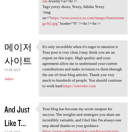
ora
Jewelry</a><br />
Tags:yeezy shoes, Yeezy, Adidas Yeezy
<img
src="
https://www.yeezyy.us.com/images/bannerima
ge/b2.jpg"
border="0" /><br /><br />
메이저
It's only incredible when it's eager to mention it.
It's only incredible when it
Your post is very clear, I may think you are an
사이트
expert on this topic. High quality and your
agreement allow me to understand your current
contributions and make revisions to them through
13.08.2023
the use of close blog articles. Thank you very
Adres
much to hundreds of people. You should continue
to work hard.
https://totowho.com
And Just
Your blog has become my secret weapon for
Your blog has become my
success. The insights and strategies you share are
Like T...
incredibly valuable, and I feel like I'm always one
step ahead thanks to your guidance.
https://www.californiajacket.com/blog/and-just-