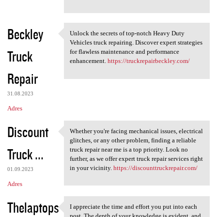
Beckley
Unlock the secrets of top-notch Heavy Duty
Unlock the secrets of top
Vehicles truck repairing. Discover expert strategies
Truck
for flawless maintenance and performance
enhancement.
https://truckrepairbeckley.com/
Repair
31.08.2023
Adres
Discount
Whether you're facing mechanical issues, electrical
Whether you're facing
glitches, or any other problem, finding a reliable
Truck ...
truck repair near me is a top priority. Look no
further, as we offer expert truck repair services right
in your vicinity.
https://discounttruckrepair.com/
01.09.2023
Adres
Thelaptops
I appreciate the time and effort you put into each
I appreciate the time and
post. The depth of your knowledge is evident, and