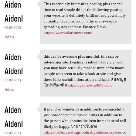
Aiden
This is certainly interesting posting plus i spend
This is certainly interesting
time to read simple things the following posting.
Aiden1
your website is definitely brilliant and you simply
currently have fine team in the site. awesome
spreading stay the best. Finance News
06.09.2023
https://www.solarisnews.com/
Adres
Aiden
this can be awesome plus meanful. this can be
this can be awesome plus
interesting site. Leading is rather handy element.
Aiden1
you may have seriously made it simpler for many
people who seem to take a look at site and give
these folks usefull information and facts. สมัครยูส
07.09.2023
ใหม่ฟรีเครดิต
https://gameswin-888.com/
Adres
Aiden
It is and so wonderful in addition to resourceful. I
It is and so wonderful in
just now appreciate this colorings in addition to
Aiden1
the person who obtains the item from the send will
likely be happy. บาคาร่าเว็บตรง
https://okbaccarat.sgp1.cdn.digitaloceanspaces.co
09.09.2023