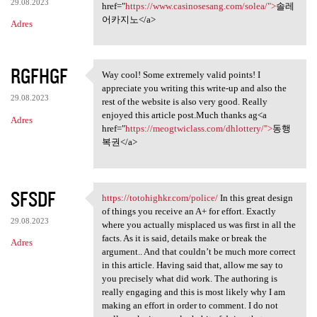
29.08.2023
href="
https://www.casinosesang.com/solea/">
솔레
어카지노</a>
Adres
RGFHGF
Way cool! Some extremely valid points! I
Way cool! Some extremely
appreciate you writing this write-up and also the
29.08.2023
rest of the website is also very good. Really
enjoyed this article post.Much thanks ag<a
Adres
href="
https://meogtwiclass.com/dhlottery/">
동행
복권</a>
SFSDF
https://totohighkr.com/police/
In this great design
https://totohighkr.com/police
of things you receive an A+ for effort. Exactly
29.08.2023
where you actually misplaced us was first in all the
facts. As it is said, details make or break the
Adres
argument.. And that couldn’t be much more correct
in this article. Having said that, allow me say to
you precisely what did work. The authoring is
really engaging and this is most likely why I am
making an effort in order to comment. I do not