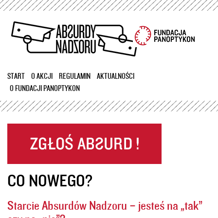
Przejdź
do
treści
START
O AKCJI
REGULAMIN
AKTUALNOŚCI
O FUNDACJI PANOPTYKON
CO NOWEGO?
Starcie Absurdów Nadzoru – jesteś na „tak”