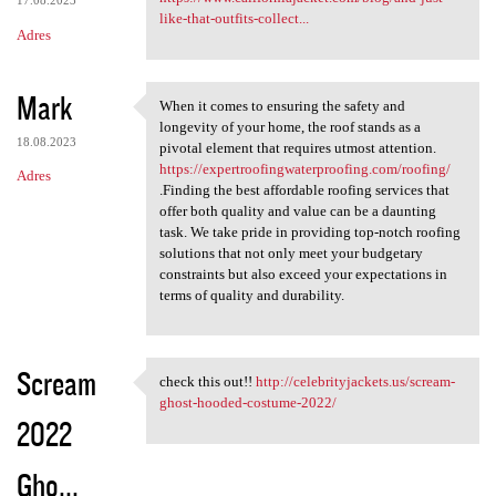
17.08.2023
like-that-outfits-collect...
Adres
Mark
When it comes to ensuring the safety and
When it comes to ensuring the
longevity of your home, the roof stands as a
18.08.2023
pivotal element that requires utmost attention.
https://expertroofingwaterproofing.com/roofing/
Adres
.Finding the best affordable roofing services that
offer both quality and value can be a daunting
task. We take pride in providing top-notch roofing
solutions that not only meet your budgetary
constraints but also exceed your expectations in
terms of quality and durability.
Scream
check this out!!
http://celebrityjackets.us/scream-
check this out!! http:/
ghost-hooded-costume-2022/
2022
Gho...