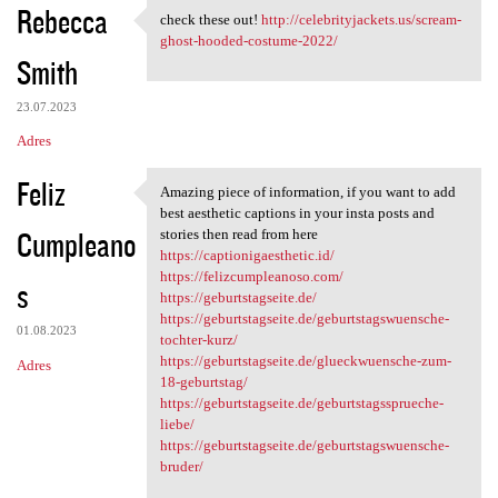
Rebecca
check these out!
http://celebrityjackets.us/scream-
check these out! http:/
ghost-hooded-costume-2022/
Smith
23.07.2023
Adres
Feliz
Amazing piece of information, if you want to add
Amazing piece of information,
best aesthetic captions in your insta posts and
Cumpleano
stories then read from here
https://captionigaesthetic.id/
https://felizcumpleanoso.com/
s
https://geburtstagseite.de/
https://geburtstagseite.de/geburtstagswuensche-
01.08.2023
tochter-kurz/
https://geburtstagseite.de/glueckwuensche-zum-
Adres
18-geburtstag/
https://geburtstagseite.de/geburtstagssprueche-
liebe/
https://geburtstagseite.de/geburtstagswuensche-
bruder/