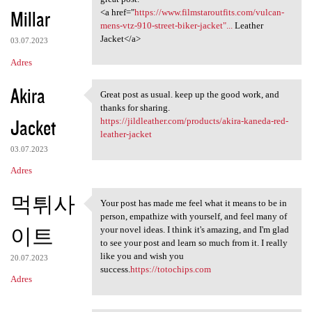
Millar
<a href="
https://www.filmstaroutfits.com/vulcan-
mens-vtz-910-street-biker-jacket"...
Leather
Jacket</a>
03.07.2023
Adres
Akira
Great post as usual. keep up the good work, and
Great post as usual. keep up
thanks for sharing.
Jacket
https://jildleather.com/products/akira-kaneda-red-
leather-jacket
03.07.2023
Adres
먹튀사
Your post has made me feel what it means to be in
Your post has made me feel
person, empathize with yourself, and feel many of
이트
your novel ideas. I think it's amazing, and I'm glad
to see your post and learn so much from it. I really
like you and wish you
20.07.2023
success.
https://totochips.com
Adres