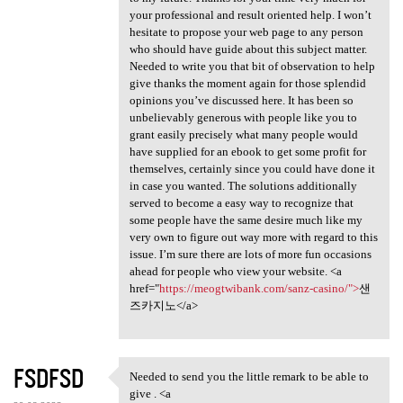
your professional and result oriented help. I won’t
hesitate to propose your web page to any person
who should have guide about this subject matter.
Needed to write you that bit of observation to help
give thanks the moment again for those splendid
opinions you’ve discussed here. It has been so
unbelievably generous with people like you to
grant easily precisely what many people would
have supplied for an ebook to get some profit for
themselves, certainly since you could have done it
in case you wanted. The solutions additionally
served to become a easy way to recognize that
some people have the same desire much like my
very own to figure out way more with regard to this
issue. I’m sure there are lots of more fun occasions
ahead for people who view your website. <a
href="
https://meogtwibank.com/sanz-casino/">
샌
즈카지노</a>
FSDFSD
Needed to send you the little remark to be able to
Needed to send you the little
give . <a