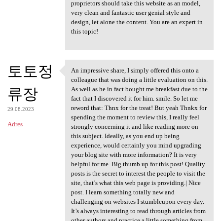
proprietors should take this website as an model,
very clean and fantastic user genial style and
design, let alone the content. You are an expert in
this topic!
토토정
An impressive share, I simply offered this onto a
An impressive share, I simply
colleague that was doing a little evaluation on this.
류장
As well as he in fact bought me breakfast due to the
fact that I discovered it for him. smile. So let me
reword that: Thnx for the treat! But yeah Thnkx for
29.08.2023
spending the moment to review this, I really feel
Adres
strongly concerning it and like reading more on
this subject. Ideally, as you end up being
experience, would certainly you mind upgrading
your blog site with more information? It is very
helpful for me. Big thumb up for this post! Quality
posts is the secret to interest the people to visit the
site, that’s what this web page is providing.| Nice
post. I learn something totally new and
challenging on websites I stumbleupon every day.
It’s always interesting to read through articles from
other authors and practice a little something from