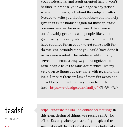
your professional and result oriented help. I won’t
hesitate to propose your web page to any person
who should have guide about this subject matter.
Needed to write you that bit of observation to help
give thanks the moment again for those splendid
opinions you’ve discussed here. It has been so
unbelievably generous with people like you to
grant easily precisely what many people would
have supplied for an ebook to get some profit for
themselves, certainly since you could have done it
in case you wanted. The solutions additionally
served to become a easy way to recognize that
some people have the same desire much like my
very own to figure out way more with regard to this
issue. I’m sure there are lots of more fun occasions
ahead for people who view your website. <a
href="
https://totobadge.com/family/">
가족방</a>
dasdsf
https://sportsbetonline365.com/soccerbetting/
In
https://sportsbetonline365
this great design of things you receive an A+ for
29.08.2023
effort. Exactly where you actually misplaced us
was first in all the facts. As it is said, details make