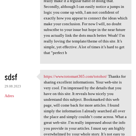
really make it a regular habit of doing that.
Secondly, although I can easily notice a jumps in
logic you come up with, I am not confident of
exactly how you appear to connect the ideas which
make your conclusion. For now I will, no doubt
subscribe to your issue but hope in the near future
you actually link the dots much better. Woah! I’m
really loving the template/theme of this site. It’s
simple, yet effective. A lot of times it’s hard to get
that “perfect b
sdsf
https://www.totomart365.com/totohot/
Thanks for
https://www.totomart365.com
sharing excellent informations. Your web-site is
29.08.2023
very cool. I’m impressed by the details that you
have on this site. It reveals how nicely you
Adres
understand this subject. Bookmarked this web
page, will come back for more articles. I found
simply the information I already searched all over
the place and simply couldn’t come across. What a
great web-site. I’m really impressed about the info
you provide in your articles. I must say am highly
overwhelmed by your whole story. It’s not easy to