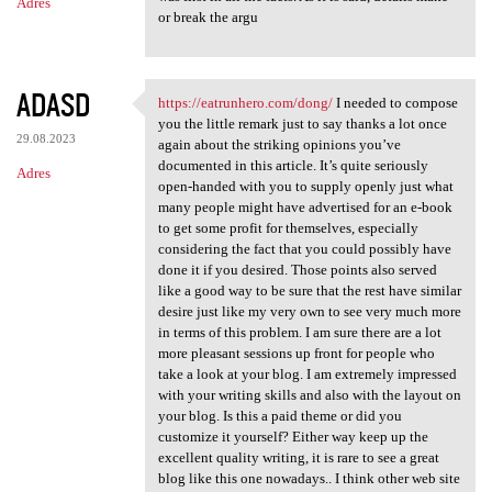
Adres
or break the argu
ADASD
https://eatrunhero.com/dong/
I needed to compose
https://eatrunhero.com/dong/
you the little remark just to say thanks a lot once
29.08.2023
again about the striking opinions you’ve
documented in this article. It’s quite seriously
Adres
open-handed with you to supply openly just what
many people might have advertised for an e-book
to get some profit for themselves, especially
considering the fact that you could possibly have
done it if you desired. Those points also served
like a good way to be sure that the rest have similar
desire just like my very own to see very much more
in terms of this problem. I am sure there are a lot
more pleasant sessions up front for people who
take a look at your blog. I am extremely impressed
with your writing skills and also with the layout on
your blog. Is this a paid theme or did you
customize it yourself? Either way keep up the
excellent quality writing, it is rare to see a great
blog like this one nowadays.. I think other web site