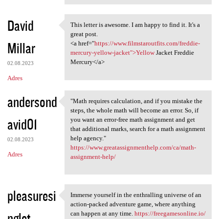
David
This letter is awesome. I am happy to find it. It's a
This letter is awesome. I am
great post.
Millar
<a href="
https://www.filmstaroutfits.com/freddie-
mercury-yellow-jacket">Yellow
Jacket Freddie
Mercury</a>
02.08.2023
Adres
andersond
"Math requires calculation, and if you mistake the
"Math requires calculation,
steps, the whole math will become an error. So, if
avid01
you want an error-free math assignment and get
that additional marks, search for a math assignment
help agency."
02.08.2023
https://www.greatassignmenthelp.com/ca/math-
Adres
assignment-help/
pleasuresi
Immerse yourself in the enthralling universe of an
Immerse yourself in the
action-packed adventure game, where anything
nglet
can happen at any time.
https://freegamesonline.io/