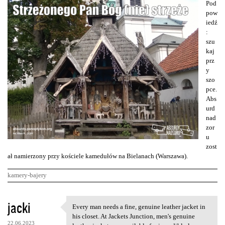
Pod
pow
iedź
:
szu
kaj
prz
y
szo
pce.
Abs
urd
nad
zor
u
zost
ał namierzony przy kościele kamedułów na Bielanach (Warszawa).
kamery-bajery
K
jacki
Every man needs a fine, genuine leather jacket in
Every man needs a fine,
o
his closet. At Jackets Junction, men's genuine
22.06.2023