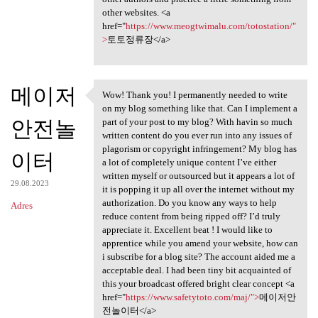
other websites. <a
href="
https://www.meogtwimalu.com/totostation/"
>
토토정류장</a>
메이저
Wow! Thank you! I permanently needed to write
Wow! Thank you! I permanently
on my blog something like that. Can I implement a
안전놀
part of your post to my blog? With havin so much
written content do you ever run into any issues of
plagorism or copyright infringement? My blog has
이터
a lot of completely unique content I’ve either
written myself or outsourced but it appears a lot of
29.08.2023
it is popping it up all over the internet without my
authorization. Do you know any ways to help
Adres
reduce content from being ripped off? I’d truly
appreciate it. Excellent beat ! I would like to
apprentice while you amend your website, how can
i subscribe for a blog site? The account aided me a
acceptable deal. I had been tiny bit acquainted of
this your broadcast offered bright clear concept <a
href="
https://www.safetytoto.com/maj/">
메이저안
전놀이터</a>