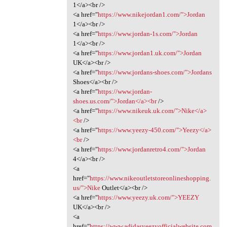
1</a><br />
<a href="
https://www.nikejordan1.com/">Jordan
1</a><br />
<a href="
https://www.jordan-1s.com/">Jordan
1</a><br />
<a href="
https://www.jordan1.uk.com/">Jordan
UK</a><br />
<a href="
https://www.jordans-shoes.com/">Jordans
Shoes</a><br />
<a href="
https://www.jordan-
shoes.us.com/">Jordan</a><br
/>
<a href="
https://www.nikeuk.uk.com/">Nike</a>
<br
/>
<a href="
https://www.yeezy-450.com/">Yeezy</a>
<br
/>
<a href="
https://www.jordanretro4.com/">Jordan
4</a><br />
<a
href="
https://www.nikeoutletstoreonlineshopping.
us/">Nike
Outlet</a><br />
<a href="
https://www.yeezy.uk.com/">YEEZY
UK</a><br />
<a
href="
https://www.adidasyeezyofficialwebsite.com