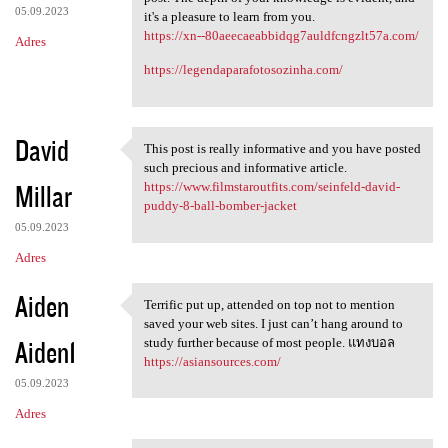
05.09.2023
it's a pleasure to learn from you.
https://xn--80aeecaeabbidqg7auldfcngzlt57a.com/
Adres
https://legendaparafotosozinha.com/
David
This post is really informative and you have posted
This post is really
such precious and informative article.
Millar
https://www.filmstaroutfits.com/seinfeld-david-
puddy-8-ball-bomber-jacket
05.09.2023
Adres
Aiden
Terrific put up, attended on top not to mention
Terrific put up, attended on
saved your web sites. I just can’t hang around to
Aiden1
study further because of most people. แทงบอล
https://asiansources.com/
05.09.2023
Adres