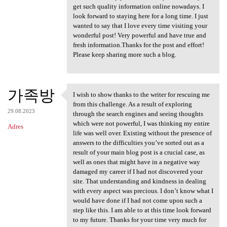
get such quality information online nowadays. I
look forward to staying here for a long time. I just
wanted to say that I love every time visiting your
wonderful post! Very powerful and have true and
fresh information.Thanks for the post and effort!
Please keep sharing more such a blog.
가족방
I wish to show thanks to the writer for rescuing me
I wish to show thanks to the
from this challenge. As a result of exploring
29.08.2023
through the search engines and seeing thoughts
which were not powerful, I was thinking my entire
Adres
life was well over. Existing without the presence of
answers to the difficulties you’ve sorted out as a
result of your main blog post is a crucial case, as
well as ones that might have in a negative way
damaged my career if I had not discovered your
site. That understanding and kindness in dealing
with every aspect was precious. I don’t know what I
would have done if I had not come upon such a
step like this. I am able to at this time look forward
to my future. Thanks for your time very much for