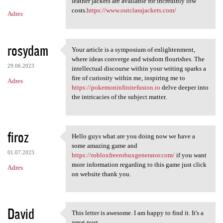
m
leather jackets are available for incredibly low
costs.
https://www.outclassjackets.com/
Adres
e
n
t
rosydam
Your article is a symposium of enlightenment,
Your article is a symposium
a
where ideas converge and wisdom flourishes. The
29.06.2023
intellectual discourse within your writing sparks a
r
fire of curiosity within me, inspiring me to
Adres
z
https://pokemoninfinitefusion.io
delve deeper into
the intricacies of the subject matter.
e
firoz
Hello guys what are you doing now we have a
Hello guys what are you doing
some amazing game and
01.07.2023
https://robloxfreerobuxgenerator.com/
if you want
more information regarding to this game just click
Adres
on website thank you.
David
This letter is awesome. I am happy to find it. It's a
This letter is awesome. I am
great post.