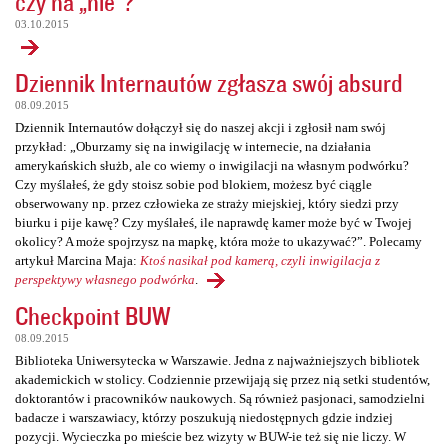
czy na „nie”?
03.10.2015
Dziennik Internautów zgłasza swój absurd
08.09.2015
Dziennik Internautów dołączył się do naszej akcji i zgłosił nam swój
przykład: „Oburzamy się na inwigilację w internecie, na działania
amerykańskich służb, ale co wiemy o inwigilacji na własnym podwórku?
Czy myślałeś, że gdy stoisz sobie pod blokiem, możesz być ciągle
obserwowany np. przez człowieka ze straży miejskiej, który siedzi przy
biurku i pije kawę? Czy myślałeś, ile naprawdę kamer może być w Twojej
okolicy? A może spojrzysz na mapkę, która może to ukazywać?”. Polecamy
artykuł Marcina Maja:
Ktoś nasikał pod kamerą, czyli inwigilacja z
perspektywy własnego podwórka
.
Checkpoint BUW
08.09.2015
Biblioteka Uniwersytecka w Warszawie. Jedna z najważniejszych bibliotek
akademickich w stolicy. Codziennie przewijają się przez nią setki studentów,
doktorantów i pracowników naukowych. Są również pasjonaci, samodzielni
badacze i warszawiacy, którzy poszukują niedostępnych gdzie indziej
pozycji. Wycieczka po mieście bez wizyty w BUW-ie też się nie liczy. W