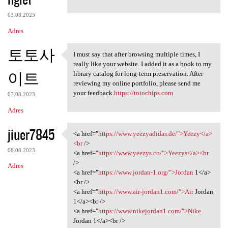
03.08.2023
Adres
토토사
I must say that after browsing multiple times, I
I must say that after
really like your website. I added it as a book to my
이트
library catalog for long-term preservation. After
reviewing my online portfolio, please send me
your feedback.
https://totochips.com
07.08.2023
Adres
jiuer7845
<a href="
https://www.yeezyadidas.de/">Yeezy</a>
<a href="https://www
<br
/>
08.08.2023
<a href="
https://www.yeezys.co/">Yeezys</a><br
/>
Adres
<a href="
https://www.jordan-1.org/">Jordan
1</a>
<br />
<a href="
https://www.air-jordan1.com/">Air
Jordan
1</a><br />
<a href="
https://www.nikejordan1.com/">Nike
Jordan 1</a><br />