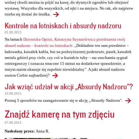
wolnej chwili można tu pójść na kawę, do słynnych ogrodów lub obejrzeć
wystawę. Wszystko dla wszystkich, od ręki i na miejscu. No tak, ale najpierw
trzeba się dostać do środka.
Kontrole na lotniskach i absurdy nadzoru
01.09.2015
Na łamach
Dziennika Opinii, Katarzyna Szymielewicz przedstawia swój
absurd nadzoru – kontrole na lotniskach
: „Dokładnie ten sam przedmiot –
ładowarka, kawałek kabla, but na podwyższonej podeszwie, pasek, kawałek
metalu gdzieś przy ciele, czy coś w kształcie tuby – raz uruchamia sygnał
ostrzegawczy i oznacza stracone 15 minut na dodatkowe sprawdzenie, a
innym razem okazuje się zupełnie niewidzialny”. A jaki absurd nadzoru
uwiera Ciebie najbardziej?
Jak wziąć udział w akcji „Absurdy Nadzoru"?
25.08.2015
Poznaj 5 sposobów na zaangażowanie się w akcję „Absurdy Nadzoru".
Znajdź kamerę na tym zdjęciu
07.09.2015
Nadesłany przez:
Anna R.