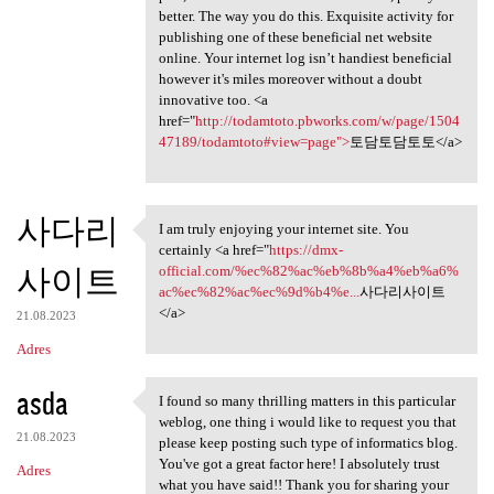
better. The way you do this. Exquisite activity for
publishing one of these beneficial net website
online. Your internet log isn’t handiest beneficial
however it's miles moreover without a doubt
innovative too. <a
href="
http://todamtoto.pbworks.com/w/page/1504
47189/todamtoto#view=page">
토담토담토토</a>
사다리
I am truly enjoying your internet site. You
I am truly enjoying your
certainly <a href="
https://dmx-
사이트
official.com/%ec%82%ac%eb%8b%a4%eb%a6%
ac%ec%82%ac%ec%9d%b4%e...
사다리사이트
</a>
21.08.2023
Adres
asda
I found so many thrilling matters in this particular
I found so many thrilling
weblog, one thing i would like to request you that
21.08.2023
please keep posting such type of informatics blog.
You've got a great factor here! I absolutely trust
Adres
what you have said!! Thank you for sharing your