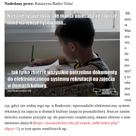
Nadesłany przez:
Katarzyna Batko-Tołuć
Mi
asto
st.
War
sza
wa,
o
ile
się
nie
myl
ę to
wła
sna
inn
owa
cja, gdyż nie widzę tego np. w Krakowie, wprowadziło elektroniczny system
rekrutacji na zajęcia w domach kultury (zajęcia pozaszkolne). Jeszcze zanim
dziecko zostanie przyjęte np. do pracowni ceramicznej, miasto zbierze o nim
mnóstwo danych (
https://pozaszkolne.edu.pl/zwpek_mdk/index.php?
idpoz=1
), w tym sporo wrażliwych np.: