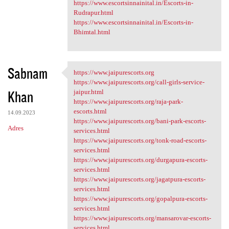
https://www.escortsinnainital.in/Escorts-in-
Rudrapur.html
https://www.escortsinnainital.in/Escorts-in-
Bhimtal.html
Sabnam
https://www.jaipurescorts.org
https://www.jaipurescorts.org
https://www.jaipurescorts.org/call-girls-service-
Khan
jaipur.html
https://www.jaipurescorts.org/raja-park-
escorts.html
14.09.2023
https://www.jaipurescorts.org/bani-park-escorts-
Adres
services.html
https://www.jaipurescorts.org/tonk-road-escorts-
services.html
https://www.jaipurescorts.org/durgapura-escorts-
services.html
https://www.jaipurescorts.org/jagatpura-escorts-
services.html
https://www.jaipurescorts.org/gopalpura-escorts-
services.html
https://www.jaipurescorts.org/mansarovar-escorts-
services.html