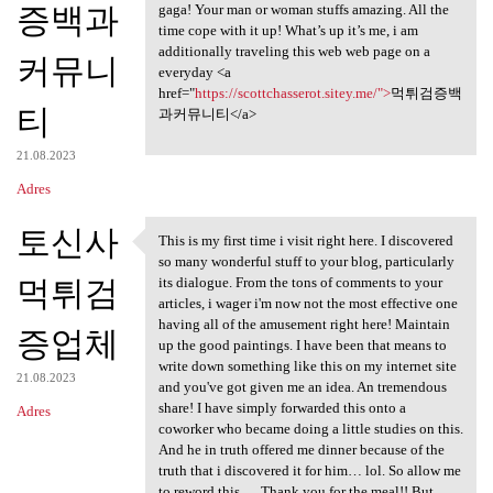
증백과
gaga! Your man or woman stuffs amazing. All the
time cope with it up! What’s up it’s me, i am
additionally traveling this web web page on a
커뮤니
everyday <a
href="
https://scottchasserot.sitey.me/">
먹튀검증백
티
과커뮤니티</a>
21.08.2023
Adres
토신사
This is my first time i visit right here. I discovered
This is my first time i visit
so many wonderful stuff to your blog, particularly
먹튀검
its dialogue. From the tons of comments to your
articles, i wager i'm now not the most effective one
having all of the amusement right here! Maintain
증업체
up the good paintings. I have been that means to
write down something like this on my internet site
21.08.2023
and you've got given me an idea. An tremendous
share! I have simply forwarded this onto a
Adres
coworker who became doing a little studies on this.
And he in truth offered me dinner because of the
truth that i discovered it for him… lol. So allow me
to reword this…. Thank you for the meal!! But