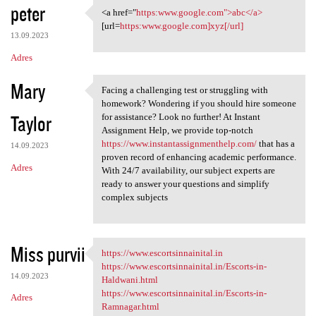
peter
<a href="
https:www.google.com">abc</a>
<a href="https:www.google.com
[url=
https:www.google.com]xyz[/url]
13.09.2023
Adres
Mary
Facing a challenging test or struggling with
Facing a challenging test or
homework? Wondering if you should hire someone
Taylor
for assistance? Look no further! At Instant
Assignment Help, we provide top-notch
https://www.instantassignmenthelp.com/
that has a
14.09.2023
proven record of enhancing academic performance.
Adres
With 24/7 availability, our subject experts are
ready to answer your questions and simplify
complex subjects
Miss purvii
https://www.escortsinnainital.in
https://www.escortsinnainital
https://www.escortsinnainital.in/Escorts-in-
14.09.2023
Haldwani.html
https://www.escortsinnainital.in/Escorts-in-
Adres
Ramnagar.html