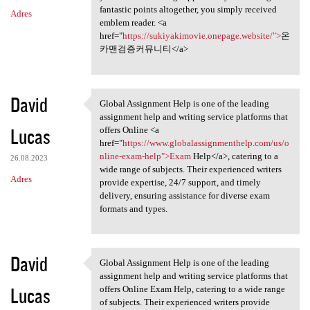
fantastic points altogether, you simply received
Adres
emblem reader. <a
href="
https://sukiyakimovie.onepage.website/">
온
카맨검증커뮤니티</a>
David
Global Assignment Help is one of the leading
Global Assignment Help is one
assignment help and writing service platforms that
Lucas
offers Online <a
href="
https://www.globalassignmenthelp.com/us/o
nline-exam-help">Exam
Help</a>, catering to a
26.08.2023
wide range of subjects. Their experienced writers
Adres
provide expertise, 24/7 support, and timely
delivery, ensuring assistance for diverse exam
formats and types.
David
Global Assignment Help is one of the leading
Global Assignment Help is one
assignment help and writing service platforms that
Lucas
offers Online Exam Help, catering to a wide range
of subjects. Their experienced writers provide