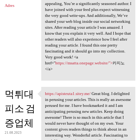
appealing, You’re a significantly seasoned author. I
Adres
have joined with your feed plus expect witnessing
the very good write-ups. And additionally, We’ve
shared your web blog inside our social networking
sites. After reading your article I was amazed. I
know that you explain it very well. And I hope that
other readers will also experience how I feel after
reading your article. I found this one pretty
fascinating and it should go into my collection.
Very good work! <a
href="
https://msatta.onepage.website/">
카지노
</a>
먹튀대
https://apisteuta1.sitey.me/
Great blog. I delighted
https://apisteuta1.sitey.me/
in perusing your articles. This is really an awesome
피소 검
perused for me. I have bookmarked it and I am
anticipating perusing new articles. Keep doing
awesome! There is so much in this article that I
증업체
would never have thought of on my own. Your
content gives readers things to think about in an
21.08.2023
interesting way. Wonderful article. Fascinating to