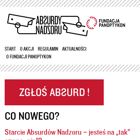
Przejdź
do
treści
START
O AKCJI
REGULAMIN
AKTUALNOŚCI
O FUNDACJI PANOPTYKON
CO NOWEGO?
Starcie Absurdów Nadzoru – jesteś na „tak”