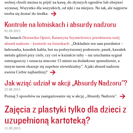
wolnej chwili można tu pójść na kawę, do słynnych ogrodów lub obejrzeć
wystawę. Wszystko dla wszystkich, od ręki i na miejscu. No tak, ale najpierw
trzeba się dostać do środka.
Kontrole na lotniskach i absurdy nadzoru
01.09.2015
Na łamach
Dziennika Opinii, Katarzyna Szymielewicz przedstawia swój
absurd nadzoru – kontrole na lotniskach
: „Dokładnie ten sam przedmiot –
ładowarka, kawałek kabla, but na podwyższonej podeszwie, pasek, kawałek
metalu gdzieś przy ciele, czy coś w kształcie tuby – raz uruchamia sygnał
ostrzegawczy i oznacza stracone 15 minut na dodatkowe sprawdzenie, a
innym razem okazuje się zupełnie niewidzialny”. A jaki absurd nadzoru
uwiera Ciebie najbardziej?
Jak wziąć udział w akcji „Absurdy Nadzoru"?
25.08.2015
Poznaj 5 sposobów na zaangażowanie się w akcję „Absurdy Nadzoru".
Zajęcia z plastyki tylko dla dzieci z
uzupełnioną kartoteką?
11.09.2015