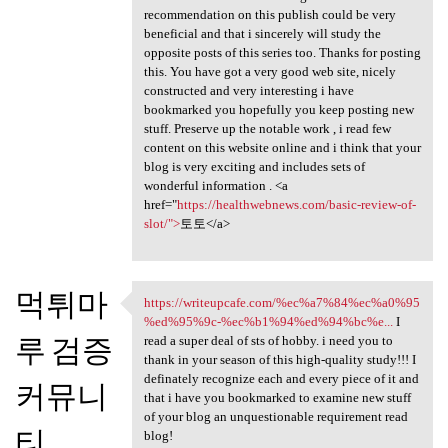
recommendation on this publish could be very
beneficial and that i sincerely will study the
opposite posts of this series too. Thanks for posting
this. You have got a very good web site, nicely
constructed and very interesting i have
bookmarked you hopefully you keep posting new
stuff. Preserve up the notable work , i read few
content on this website online and i think that your
blog is very exciting and includes sets of
wonderful information . <a
href="
https://healthwebnews.com/basic-review-of-
slot/">
토토</a>
먹튀마
https://writeupcafe.com/%ec%a7%84%ec%a0%95
https://writeupcafe.com/%ec
%ed%95%9c-%ec%b1%94%ed%94%bc%e...
I
루 검증
read a super deal of sts of hobby. i need you to
thank in your season of this high-quality study!!! I
definately recognize each and every piece of it and
커뮤니
that i have you bookmarked to examine new stuff
of your blog an unquestionable requirement read
티
blog!