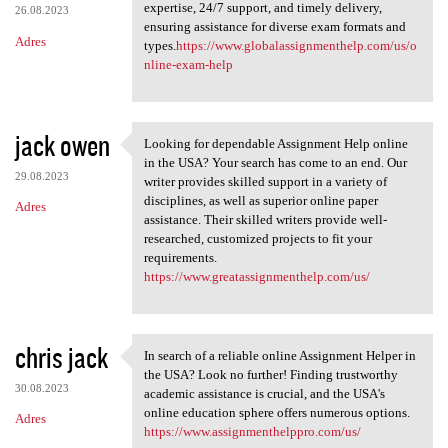
expertise, 24/7 support, and timely delivery,
26.08.2023
ensuring assistance for diverse exam formats and
Adres
types.
https://www.globalassignmenthelp.com/us/o
nline-exam-help
jack owen
Looking for dependable Assignment Help online
Looking for dependable
in the USA? Your search has come to an end. Our
29.08.2023
writer provides skilled support in a variety of
disciplines, as well as superior online paper
Adres
assistance. Their skilled writers provide well-
researched, customized projects to fit your
requirements.
https://www.greatassignmenthelp.com/us/
chris jack
In search of a reliable online Assignment Helper in
In search of a reliable
the USA? Look no further! Finding trustworthy
30.08.2023
academic assistance is crucial, and the USA's
online education sphere offers numerous options.
Adres
https://www.assignmenthelppro.com/us/