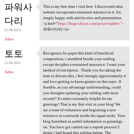
K
파워사
This is my first time i visit here. I discovered sthis
This is my first time i visit
o
website incorporates treasured statistics in it. I'm
다리
m
simply happy with articles nice and presentation.
<a href="
https://hugo-dixon.com/power-ladder/">
e
파워사다리</a>
21.08.2023
n
Adres
t
토토
a
Recognizes for paper this kind of beneficial
Recognizes for paper this
composition, i stumbled beside your weblog
r
21.08.2023
except decipher a restrained announce. I want your
z
method of inscription.. Thank you for taking the
Adres
time to discuss this, i feel strongly approximately it
e
and love getting to know greater on this topic. If
feasible, as you advantage understanding, could
you thoughts updating your weblog with more
records? It's miles extremely helpful for me
greetings! That is my first visit in your blog! We
are a team of volunteers and beginning a new
initiative in a network inside the equal niche. Your
blog furnished us useful information to paintings
on. You have got carried out a superb process! I
desire i had found this weblog before. The