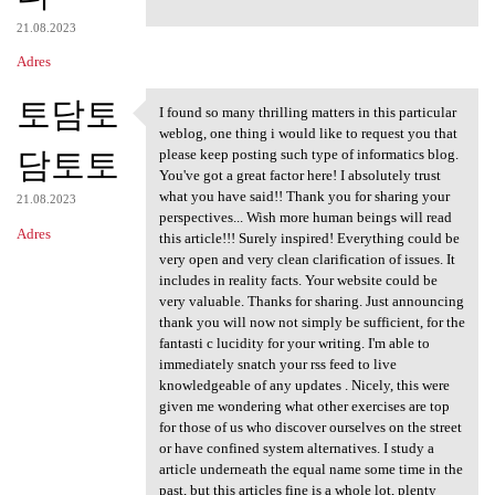
21.08.2023
Adres
토담토
I found so many thrilling matters in this particular
I found so many thrilling
weblog, one thing i would like to request you that
담토토
please keep posting such type of informatics blog.
You've got a great factor here! I absolutely trust
what you have said!! Thank you for sharing your
21.08.2023
perspectives... Wish more human beings will read
Adres
this article!!! Surely inspired! Everything could be
very open and very clean clarification of issues. It
includes in reality facts. Your website could be
very valuable. Thanks for sharing. Just announcing
thank you will now not simply be sufficient, for the
fantasti c lucidity for your writing. I'm able to
immediately snatch your rss feed to live
knowledgeable of any updates . Nicely, this were
given me wondering what other exercises are top
for those of us who discover ourselves on the street
or have confined system alternatives. I study a
article underneath the equal name some time in the
past, but this articles fine is a whole lot, plenty