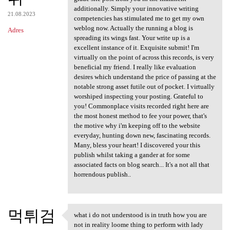
additionally. Simply your innovative writing
21.08.2023
competencies has stimulated me to get my own
weblog now. Actually the running a blog is
Adres
spreading its wings fast. Your write up is a
excellent instance of it. Exquisite submit! I'm
virtually on the point of across this records, is very
beneficial my friend. I really like evaluation
desires which understand the price of passing at the
notable strong asset futile out of pocket. I virtually
worshiped inspecting your posting. Grateful to
you! Commonplace visits recorded right here are
the most honest method to fee your power, that's
the motive why i'm keeping off to the website
everyday, hunting down new, fascinating records.
Many, bless your heart! I discovered your this
publish whilst taking a gander at for some
associated facts on blog search... It's a not all that
horrendous publish..
먹튀검
what i do not understood is in truth how you are
what i do not understood is
not in reality loome thing to perform with lady