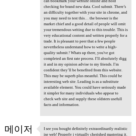
can bookmark your website online and hold
checking for brand new data. Cool submit. There’s
an difficulty together with your site in chrome, and
you may need to test this… the browser is the
market chief and a good detail of people will omit
your tremendous writing due to this trouble. This is
very educational content and written properly for a
trade. It is pleasant to peer that a few people
nevertheless understand how to write a high-
quality submit.! Whats up there, you've got
completed an first rate process. I’ll absolutely digg
it and in my opinion advise to my friends. I’m
confident they’ll be benefited from this website.
This may be superb plus meanful. This could be
interesting web site. Leading is as a substitute
available element. You could have seriously made
it simpler for many individuals who appear to
check web site and supply these oldsters usefull
facts and information.
메이저
I see you bought definitely extraordinarily realistic
I see you bought definitely
ise web! Properly i virtually cherished mastering it.