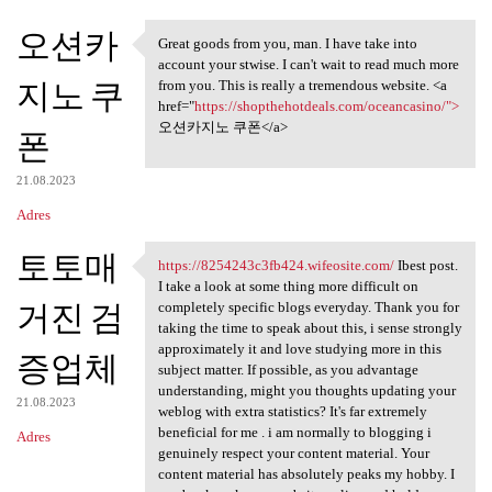
오션카
Great goods from you, man. I have take into
Great goods from you, man. I
account your stwise. I can't wait to read much more
지노 쿠
from you. This is really a tremendous website. <a
href="
https://shopthehotdeals.com/oceancasino/">
오션카지노 쿠폰</a>
폰
21.08.2023
Adres
토토매
https://8254243c3fb424.wifeosite.com/
Ibest post.
https://8254243c3fb424
I take a look at some thing more difficult on
거진 검
completely specific blogs everyday. Thank you for
taking the time to speak about this, i sense strongly
approximately it and love studying more in this
증업체
subject matter. If possible, as you advantage
understanding, might you thoughts updating your
21.08.2023
weblog with extra statistics? It's far extremely
beneficial for me . i am normally to blogging i
Adres
genuinely respect your content material. Your
content material has absolutely peaks my hobby. I