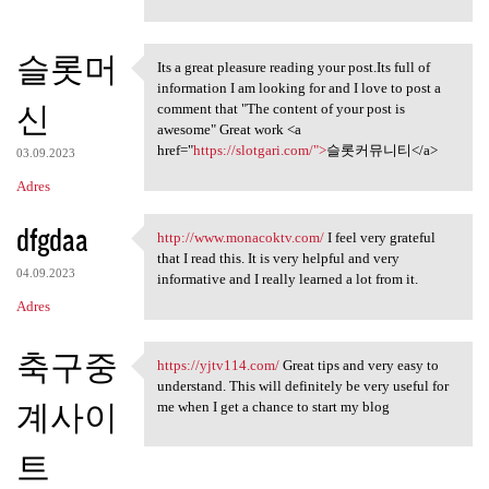
슬롯머
Its a great pleasure reading your post.Its full of
Its a great pleasure reading
information I am looking for and I love to post a
신
comment that "The content of your post is
awesome" Great work <a
href="
https://slotgari.com/">
슬롯커뮤니티</a>
03.09.2023
Adres
dfgdaa
http://www.monacoktv.com/
I feel very grateful
http://www.monacoktv.com/ I
that I read this. It is very helpful and very
04.09.2023
informative and I really learned a lot from it.
Adres
축구중
https://yjtv114.com/
Great tips and very easy to
https://yjtv114.com/ Great
understand. This will definitely be very useful for
계사이
me when I get a chance to start my blog
트