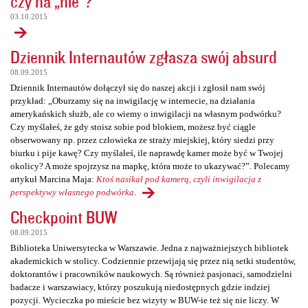
czy na „nie”?
03.10.2015
Dziennik Internautów zgłasza swój absurd
08.09.2015
Dziennik Internautów dołączył się do naszej akcji i zgłosił nam swój
przykład: „Oburzamy się na inwigilację w internecie, na działania
amerykańskich służb, ale co wiemy o inwigilacji na własnym podwórku?
Czy myślałeś, że gdy stoisz sobie pod blokiem, możesz być ciągle
obserwowany np. przez człowieka ze straży miejskiej, który siedzi przy
biurku i pije kawę? Czy myślałeś, ile naprawdę kamer może być w Twojej
okolicy? A może spojrzysz na mapkę, która może to ukazywać?”. Polecamy
artykuł Marcina Maja:
Ktoś nasikał pod kamerą, czyli inwigilacja z
perspektywy własnego podwórka
.
Checkpoint BUW
08.09.2015
Biblioteka Uniwersytecka w Warszawie. Jedna z najważniejszych bibliotek
akademickich w stolicy. Codziennie przewijają się przez nią setki studentów,
doktorantów i pracowników naukowych. Są również pasjonaci, samodzielni
badacze i warszawiacy, którzy poszukują niedostępnych gdzie indziej
pozycji. Wycieczka po mieście bez wizyty w BUW-ie też się nie liczy. W