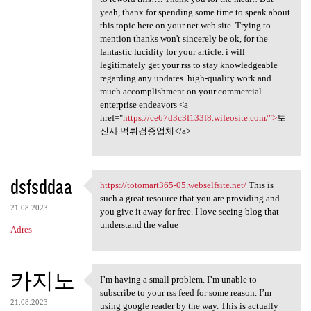
yeah, thanx for spending some time to speak about
this topic here on your net web site. Trying to
mention thanks won't sincerely be ok, for the
fantastic lucidity for your article. i will
legitimately get your rss to stay knowledgeable
regarding any updates. high-quality work and
much accomplishment on your commercial
enterprise endeavors <a
href="
https://ce67d3c3f133f8.wifeosite.com/">
토
신사 먹튀검증업체</a>
dsfsddaa
https://totomart365-05.webselfsite.net/
This is
https://totomart365-05
such a great resource that you are providing and
21.08.2023
you give it away for free. I love seeing blog that
understand the value
Adres
카지노
I’m having a small problem. I’m unable to
I’m having a small problem. I
subscribe to your rss feed for some reason. I’m
21.08.2023
using google reader by the way. This is actually