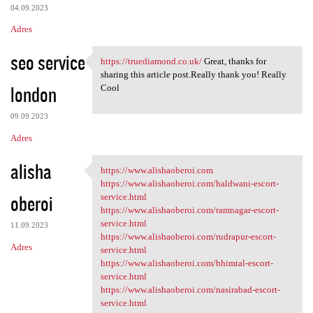
04.09.2023
Adres
seo service
https://truediamond.co.uk/
Great, thanks for
https://truediamond.co.uk/
sharing this article post.Really thank you! Really
london
Cool
09.09.2023
Adres
alisha
https://www.alishaoberoi.com
https://www.alishaoberoi.com
https://www.alishaoberoi.com/haldwani-escort-
oberoi
service.html
https://www.alishaoberoi.com/ramnagar-escort-
service.html
11.09.2023
https://www.alishaoberoi.com/rudrapur-escort-
Adres
service.html
https://www.alishaoberoi.com/bhimtal-escort-
service.html
https://www.alishaoberoi.com/nasirabad-escort-
service.html