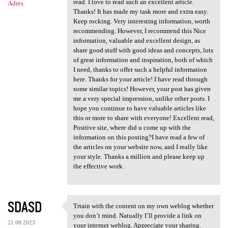
read. I love to read such an excellent article.
Adres
Thanks! It has made my task more and extra easy.
Keep rocking. Very interesting information, worth
recommending. However, I recommend this Nice
information, valuable and excellent design, as
share good stuff with good ideas and concepts, lots
of great information and inspiration, both of which
I need, thanks to offer such a helpful information
here. Thanks for your article! I have read through
some similar topics! However, your post has given
me a very special impression, unlike other posts. I
hope you continue to have valuable articles like
this or more to share with everyone! Excellent read,
Positive site, where did u come up with the
information on this posting?I have read a few of
the articles on your website now, and I really like
your style. Thanks a million and please keep up
the effective work .
SDASD
Trtain with the content on my own weblog whether
Trtain with the content on my
you don’t mind. Natually I’ll provide a link on
21.08.2023
your internet weblog. Appreciate your sharing.