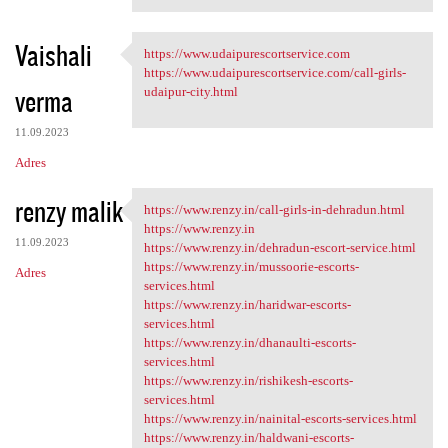
Vaishali
https://www.udaipurescortservice.com
https://www
https://www.udaipurescortservice.com/call-girls-
verma
udaipur-city.html
11.09.2023
Adres
renzy malik
https://www.renzy.in/call-girls-in-dehradun.html
https://www.renzy.in/call
https://www.renzy.in
11.09.2023
https://www.renzy.in/dehradun-escort-service.html
https://www.renzy.in/mussoorie-escorts-
Adres
services.html
https://www.renzy.in/haridwar-escorts-
services.html
https://www.renzy.in/dhanaulti-escorts-
services.html
https://www.renzy.in/rishikesh-escorts-
services.html
https://www.renzy.in/nainital-escorts-services.html
https://www.renzy.in/haldwani-escorts-