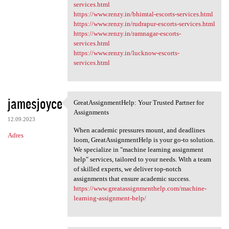
services.html
https://www.renzy.in/bhimtal-escorts-services.html
https://www.renzy.in/rudrapur-escorts-services.html
https://www.renzy.in/ramnagar-escorts-
services.html
https://www.renzy.in/lucknow-escorts-
services.html
jamesjoyce
GreatAssignmentHelp: Your Trusted Partner for
GreatAssignmentHelp: Your
Assignments
12.09.2023
When academic pressures mount, and deadlines
Adres
loom, GreatAssignmentHelp is your go-to solution.
We specialize in "machine learning assignment
help" services, tailored to your needs. With a team
of skilled experts, we deliver top-notch
assignments that ensure academic success.
https://www.greatassignmenthelp.com/machine-
learning-assignment-help/