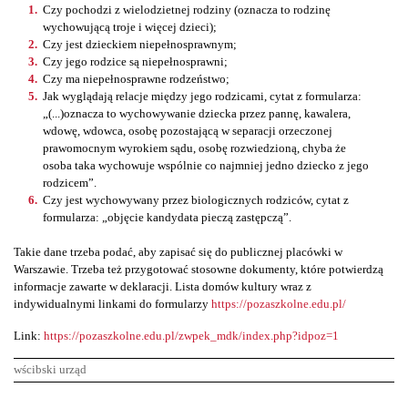
Czy pochodzi z wielodzietnej rodziny (oznacza to rodzinę
wychowującą troje i więcej dzieci);
Czy jest dzieckiem niepełnosprawnym;
Czy jego rodzice są niepełnosprawni;
Czy ma niepełnosprawne rodzeństwo;
Jak wyglądają relacje między jego rodzicami, cytat z formularza:
„(...)oznacza to wychowywanie dziecka przez pannę, kawalera,
wdowę, wdowca, osobę pozostającą w separacji orzeczonej
prawomocnym wyrokiem sądu, osobę rozwiedzioną, chyba że
osoba taka wychowuje wspólnie co najmniej jedno dziecko z jego
rodzicem”.
Czy jest wychowywany przez biologicznych rodziców, cytat z
formularza: „objęcie kandydata pieczą zastępczą”.
Takie dane trzeba podać, aby zapisać się do publicznej placówki w
Warszawie. Trzeba też przygotować stosowne dokumenty, które potwierdzą
informacje zawarte w deklaracji. Lista domów kultury wraz z
indywidualnymi linkami do formularzy
https://pozaszkolne.edu.pl/
Link:
https://pozaszkolne.edu.pl/zwpek_mdk/index.php?idpoz=1
wścibski urząd