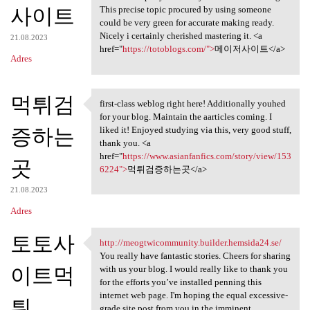
사이트
This precise topic procured by using someone
could be very green for accurate making ready.
Nicely i certainly cherished mastering it. <a
21.08.2023
href="
https://totoblogs.com/">
메이저사이트</a>
Adres
먹튀검
first-class weblog right here! Additionally youhed
first-class weblog right here
for your blog. Maintain the aarticles coming. I
증하는
liked it! Enjoyed studying via this, very good stuff,
thank you. <a
href="
https://www.asianfanfics.com/story/view/153
곳
6224">
먹튀검증하는곳</a>
21.08.2023
Adres
토토사
http://meogtwicommunity.builder.hemsida24.se/
http://meogtwicommunity
You really have fantastic stories. Cheers for sharing
이트먹
with us your blog. I would really like to thank you
for the efforts you’ve installed penning this
internet web page. I'm hoping the equal excessive-
튀
grade site post from you in the imminent