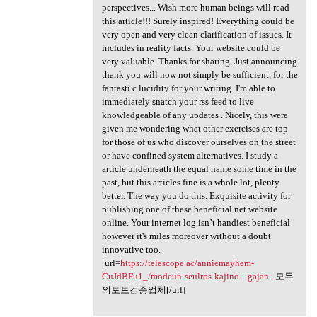
perspectives... Wish more human beings will read
this article!!! Surely inspired! Everything could be
very open and very clean clarification of issues. It
includes in reality facts. Your website could be
very valuable. Thanks for sharing. Just announcing
thank you will now not simply be sufficient, for the
fantasti c lucidity for your writing. I'm able to
immediately snatch your rss feed to live
knowledgeable of any updates . Nicely, this were
given me wondering what other exercises are top
for those of us who discover ourselves on the street
or have confined system alternatives. I study a
article underneath the equal name some time in the
past, but this articles fine is a whole lot, plenty
better. The way you do this. Exquisite activity for
publishing one of these beneficial net website
online. Your internet log isn’t handiest beneficial
however it's miles moreover without a doubt
innovative too.
[url=
https://telescope.ac/anniemayhem-
CuJdBFu1_/modeun-seulros-kajino---gajan...
모두
의토토검증업체[/url]