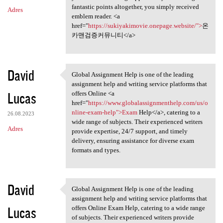
fantastic points altogether, you simply received
Adres
emblem reader. <a
href="
https://sukiyakimovie.onepage.website/">
온
카맨검증커뮤니티</a>
David
Global Assignment Help is one of the leading
Global Assignment Help is one
assignment help and writing service platforms that
Lucas
offers Online <a
href="
https://www.globalassignmenthelp.com/us/o
nline-exam-help">Exam
Help</a>, catering to a
26.08.2023
wide range of subjects. Their experienced writers
Adres
provide expertise, 24/7 support, and timely
delivery, ensuring assistance for diverse exam
formats and types.
David
Global Assignment Help is one of the leading
Global Assignment Help is one
assignment help and writing service platforms that
Lucas
offers Online Exam Help, catering to a wide range
of subjects. Their experienced writers provide