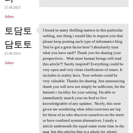
21.08.2023
Adres
토담토
I found so many thrilling matters in this particular
I found so many thrilling
weblog, one thing i would like to request you that
담토토
please keep posting such type of informatics blog.
You've got a great factor here! I absolutely trust
what you have said!! Thank you for sharing your
21.08.2023
perspectives... Wish more human beings will read
Adres
this article!!! Surely inspired! Everything could be
very open and very clean clarification of issues. It
includes in reality facts. Your website could be
very valuable. Thanks for sharing. Just announcing
thank you will now not simply be sufficient, for the
fantasti c lucidity for your writing. I'm able to
immediately snatch your rss feed to live
knowledgeable of any updates . Nicely, this were
given me wondering what other exercises are top
for those of us who discover ourselves on the street
or have confined system alternatives. I study a
article underneath the equal name some time in the
past, but this articles fine is a whole lot, plenty