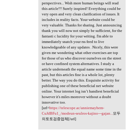
perspectives... Wish more human beings will read
this article!!! Surely inspired! Everything could be
very open and very clean clarification of issues. It
includes in reality facts. Your website could be
very valuable. Thanks for sharing. Just announcing
thank you will now not simply be sufficient, for the
fantasti c lucidity for your writing. I'm able to
immediately snatch your rss feed to live
knowledgeable of any updates . Nicely, this were
given me wondering what other exercises are top
for those of us who discover ourselves on the street
or have confined system alternatives. I study a
article underneath the equal name some time in the
past, but this articles fine is a whole lot, plenty
better. The way you do this. Exquisite activity for
publishing one of these beneficial net website
online. Your internet log isn’t handiest beneficial
however it's miles moreover without a doubt
innovative too.
[url=
https://telescope.ac/anniemayhem-
CuJdBFu1_/modeun-seulros-kajino---gajan...
모두
의토토검증업체[/url]