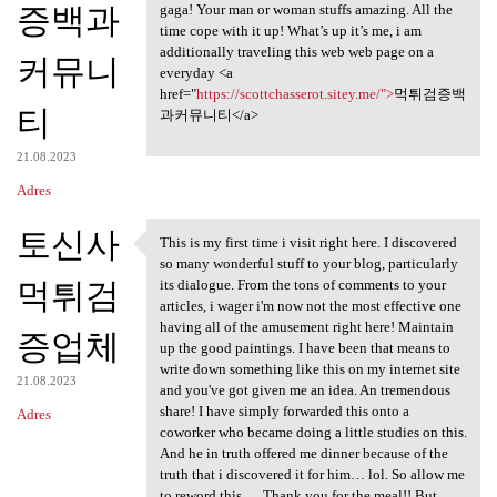
증백과
gaga! Your man or woman stuffs amazing. All the
time cope with it up! What’s up it’s me, i am
additionally traveling this web web page on a
커뮤니
everyday <a
href="
https://scottchasserot.sitey.me/">
먹튀검증백
티
과커뮤니티</a>
21.08.2023
Adres
토신사
This is my first time i visit right here. I discovered
This is my first time i visit
so many wonderful stuff to your blog, particularly
먹튀검
its dialogue. From the tons of comments to your
articles, i wager i'm now not the most effective one
having all of the amusement right here! Maintain
증업체
up the good paintings. I have been that means to
write down something like this on my internet site
21.08.2023
and you've got given me an idea. An tremendous
share! I have simply forwarded this onto a
Adres
coworker who became doing a little studies on this.
And he in truth offered me dinner because of the
truth that i discovered it for him… lol. So allow me
to reword this…. Thank you for the meal!! But