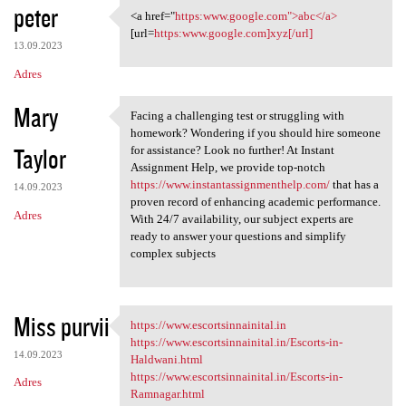
peter
<a href="
https:www.google.com">abc</a>
<a href="https:www.google.com
[url=
https:www.google.com]xyz[/url]
13.09.2023
Adres
Mary
Facing a challenging test or struggling with
Facing a challenging test or
homework? Wondering if you should hire someone
Taylor
for assistance? Look no further! At Instant
Assignment Help, we provide top-notch
https://www.instantassignmenthelp.com/
that has a
14.09.2023
proven record of enhancing academic performance.
Adres
With 24/7 availability, our subject experts are
ready to answer your questions and simplify
complex subjects
Miss purvii
https://www.escortsinnainital.in
https://www.escortsinnainital
https://www.escortsinnainital.in/Escorts-in-
14.09.2023
Haldwani.html
https://www.escortsinnainital.in/Escorts-in-
Adres
Ramnagar.html