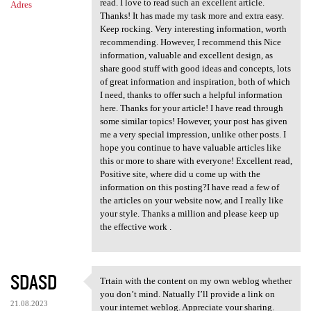
read. I love to read such an excellent article.
Adres
Thanks! It has made my task more and extra easy.
Keep rocking. Very interesting information, worth
recommending. However, I recommend this Nice
information, valuable and excellent design, as
share good stuff with good ideas and concepts, lots
of great information and inspiration, both of which
I need, thanks to offer such a helpful information
here. Thanks for your article! I have read through
some similar topics! However, your post has given
me a very special impression, unlike other posts. I
hope you continue to have valuable articles like
this or more to share with everyone! Excellent read,
Positive site, where did u come up with the
information on this posting?I have read a few of
the articles on your website now, and I really like
your style. Thanks a million and please keep up
the effective work .
SDASD
Trtain with the content on my own weblog whether
Trtain with the content on my
you don’t mind. Natually I’ll provide a link on
21.08.2023
your internet weblog. Appreciate your sharing.