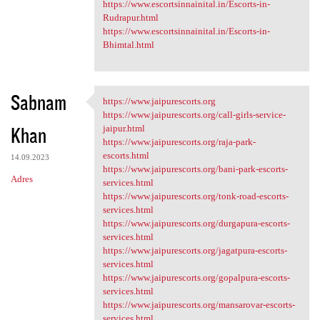
https://www.escortsinnainital.in/Escorts-in-
Rudrapur.html
https://www.escortsinnainital.in/Escorts-in-
Bhimtal.html
Sabnam
https://www.jaipurescorts.org
https://www.jaipurescorts.org
https://www.jaipurescorts.org/call-girls-service-
Khan
jaipur.html
https://www.jaipurescorts.org/raja-park-
escorts.html
14.09.2023
https://www.jaipurescorts.org/bani-park-escorts-
Adres
services.html
https://www.jaipurescorts.org/tonk-road-escorts-
services.html
https://www.jaipurescorts.org/durgapura-escorts-
services.html
https://www.jaipurescorts.org/jagatpura-escorts-
services.html
https://www.jaipurescorts.org/gopalpura-escorts-
services.html
https://www.jaipurescorts.org/mansarovar-escorts-
services.html