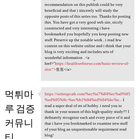
recommendation on this publish could be very
beneficial and that i sincerely will study the
opposite posts of this series too. Thanks for posting
this. You have got a very good web site, nicely
constructed and very interesting i have
bookmarked you hopefully you keep posting new
stuff. Preserve up the notable work , i read few
content on this website online and i think that your
blog is very exciting and includes sets of
wonderful information . <a
href="
https://healthwebnews.com/basic-review-of-
slot/">
토토</a>
먹튀마
https://writeupcafe.com/%ec%a7%84%ec%a0%95
https://writeupcafe.com/%ec
%ed%95%9c-%ec%b1%94%ed%94%bc%e...
I
루 검증
read a super deal of sts of hobby. i need you to
thank in your season of this high-quality study!!! I
definately recognize each and every piece of it and
커뮤니
that i have you bookmarked to examine new stuff
of your blog an unquestionable requirement read
티
blog!