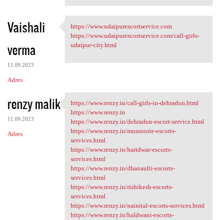
Vaishali
https://www.udaipurescortservice.com
https://www
https://www.udaipurescortservice.com/call-girls-
verma
udaipur-city.html
11.09.2023
Adres
renzy malik
https://www.renzy.in/call-girls-in-dehradun.html
https://www.renzy.in/call
https://www.renzy.in
11.09.2023
https://www.renzy.in/dehradun-escort-service.html
https://www.renzy.in/mussoorie-escorts-
Adres
services.html
https://www.renzy.in/haridwar-escorts-
services.html
https://www.renzy.in/dhanaulti-escorts-
services.html
https://www.renzy.in/rishikesh-escorts-
services.html
https://www.renzy.in/nainital-escorts-services.html
https://www.renzy.in/haldwani-escorts-