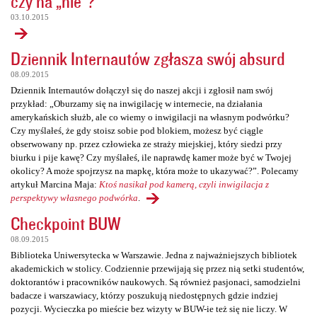
czy na „nie”?
03.10.2015
Dziennik Internautów zgłasza swój absurd
08.09.2015
Dziennik Internautów dołączył się do naszej akcji i zgłosił nam swój
przykład: „Oburzamy się na inwigilację w internecie, na działania
amerykańskich służb, ale co wiemy o inwigilacji na własnym podwórku?
Czy myślałeś, że gdy stoisz sobie pod blokiem, możesz być ciągle
obserwowany np. przez człowieka ze straży miejskiej, który siedzi przy
biurku i pije kawę? Czy myślałeś, ile naprawdę kamer może być w Twojej
okolicy? A może spojrzysz na mapkę, która może to ukazywać?”. Polecamy
artykuł Marcina Maja:
Ktoś nasikał pod kamerą, czyli inwigilacja z
perspektywy własnego podwórka
.
Checkpoint BUW
08.09.2015
Biblioteka Uniwersytecka w Warszawie. Jedna z najważniejszych bibliotek
akademickich w stolicy. Codziennie przewijają się przez nią setki studentów,
doktorantów i pracowników naukowych. Są również pasjonaci, samodzielni
badacze i warszawiacy, którzy poszukują niedostępnych gdzie indziej
pozycji. Wycieczka po mieście bez wizyty w BUW-ie też się nie liczy. W