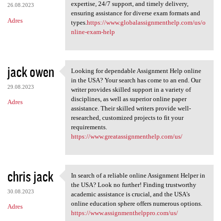
expertise, 24/7 support, and timely delivery,
26.08.2023
ensuring assistance for diverse exam formats and
Adres
types.
https://www.globalassignmenthelp.com/us/o
nline-exam-help
jack owen
Looking for dependable Assignment Help online
Looking for dependable
in the USA? Your search has come to an end. Our
29.08.2023
writer provides skilled support in a variety of
disciplines, as well as superior online paper
Adres
assistance. Their skilled writers provide well-
researched, customized projects to fit your
requirements.
https://www.greatassignmenthelp.com/us/
chris jack
In search of a reliable online Assignment Helper in
In search of a reliable
the USA? Look no further! Finding trustworthy
30.08.2023
academic assistance is crucial, and the USA's
online education sphere offers numerous options.
Adres
https://www.assignmenthelppro.com/us/