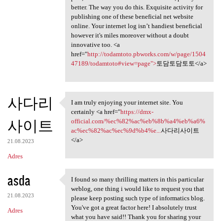
better. The way you do this. Exquisite activity for
publishing one of these beneficial net website
online. Your internet log isn’t handiest beneficial
however it's miles moreover without a doubt
innovative too. <a
href="
http://todamtoto.pbworks.com/w/page/1504
47189/todamtoto#view=page">
토담토담토토</a>
사다리
I am truly enjoying your internet site. You
I am truly enjoying your
certainly <a href="
https://dmx-
사이트
official.com/%ec%82%ac%eb%8b%a4%eb%a6%
ac%ec%82%ac%ec%9d%b4%e...
사다리사이트
</a>
21.08.2023
Adres
asda
I found so many thrilling matters in this particular
I found so many thrilling
weblog, one thing i would like to request you that
21.08.2023
please keep posting such type of informatics blog.
You've got a great factor here! I absolutely trust
Adres
what you have said!! Thank you for sharing your