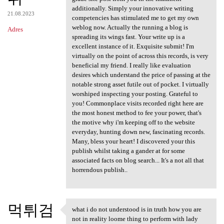
additionally. Simply your innovative writing
21.08.2023
competencies has stimulated me to get my own
weblog now. Actually the running a blog is
Adres
spreading its wings fast. Your write up is a
excellent instance of it. Exquisite submit! I'm
virtually on the point of across this records, is very
beneficial my friend. I really like evaluation
desires which understand the price of passing at the
notable strong asset futile out of pocket. I virtually
worshiped inspecting your posting. Grateful to
you! Commonplace visits recorded right here are
the most honest method to fee your power, that's
the motive why i'm keeping off to the website
everyday, hunting down new, fascinating records.
Many, bless your heart! I discovered your this
publish whilst taking a gander at for some
associated facts on blog search... It's a not all that
horrendous publish..
먹튀검
what i do not understood is in truth how you are
what i do not understood is
not in reality loome thing to perform with lady