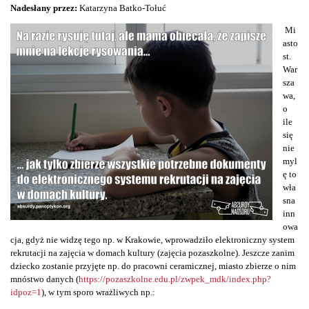
Nadesłany przez:
Katarzyna Batko-Tołuć
Mi
asto
st.
War
sza
wa,
o
ile
się
nie
myl
ę to
wła
sna
inn
owa
cja, gdyż nie widzę tego np. w Krakowie, wprowadziło elektroniczny system
rekrutacji na zajęcia w domach kultury (zajęcia pozaszkolne). Jeszcze zanim
dziecko zostanie przyjęte np. do pracowni ceramicznej, miasto zbierze o nim
mnóstwo danych (
https://pozaszkolne.edu.pl/zwpek_mdk/index.php?
idpoz=1
), w tym sporo wrażliwych np.: