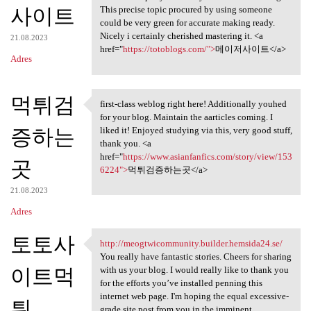
사이트
This precise topic procured by using someone
could be very green for accurate making ready.
Nicely i certainly cherished mastering it. <a
21.08.2023
href="
https://totoblogs.com/">
메이저사이트</a>
Adres
먹튀검
first-class weblog right here! Additionally youhed
first-class weblog right here
for your blog. Maintain the aarticles coming. I
증하는
liked it! Enjoyed studying via this, very good stuff,
thank you. <a
href="
https://www.asianfanfics.com/story/view/153
곳
6224">
먹튀검증하는곳</a>
21.08.2023
Adres
토토사
http://meogtwicommunity.builder.hemsida24.se/
http://meogtwicommunity
You really have fantastic stories. Cheers for sharing
이트먹
with us your blog. I would really like to thank you
for the efforts you’ve installed penning this
internet web page. I'm hoping the equal excessive-
튀
grade site post from you in the imminent