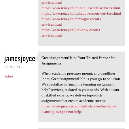
services.html
https://www.renzy.in/bhimtal-escorts-services.html
https://www.renzy.in/rudrapur-escorts-services.html
https://www.renzy.in/ramnagar-escorts-
services.html
https://www.renzy.in/lucknow-escorts-
services.html
jamesjoyce
GreatAssignmentHelp: Your Trusted Partner for
GreatAssignmentHelp: Your
Assignments
12.09.2023
When academic pressures mount, and deadlines
Adres
loom, GreatAssignmentHelp is your go-to solution.
We specialize in "machine learning assignment
help" services, tailored to your needs. With a team
of skilled experts, we deliver top-notch
assignments that ensure academic success.
https://www.greatassignmenthelp.com/machine-
learning-assignment-help/