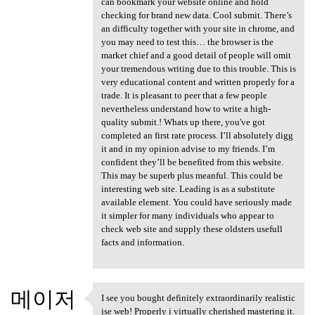
can bookmark your website online and hold
checking for brand new data. Cool submit. There’s
an difficulty together with your site in chrome, and
you may need to test this… the browser is the
market chief and a good detail of people will omit
your tremendous writing due to this trouble. This is
very educational content and written properly for a
trade. It is pleasant to peer that a few people
nevertheless understand how to write a high-
quality submit.! Whats up there, you've got
completed an first rate process. I’ll absolutely digg
it and in my opinion advise to my friends. I’m
confident they’ll be benefited from this website.
This may be superb plus meanful. This could be
interesting web site. Leading is as a substitute
available element. You could have seriously made
it simpler for many individuals who appear to
check web site and supply these oldsters usefull
facts and information.
메이저
I see you bought definitely extraordinarily realistic
I see you bought definitely
ise web! Properly i virtually cherished mastering it.