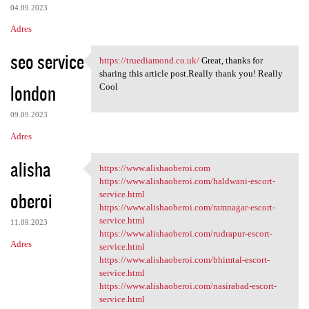
04.09.2023
Adres
seo service
https://truediamond.co.uk/
Great, thanks for
https://truediamond.co.uk/
sharing this article post.Really thank you! Really
london
Cool
09.09.2023
Adres
alisha
https://www.alishaoberoi.com
https://www.alishaoberoi.com
https://www.alishaoberoi.com/haldwani-escort-
oberoi
service.html
https://www.alishaoberoi.com/ramnagar-escort-
service.html
11.09.2023
https://www.alishaoberoi.com/rudrapur-escort-
Adres
service.html
https://www.alishaoberoi.com/bhimtal-escort-
service.html
https://www.alishaoberoi.com/nasirabad-escort-
service.html