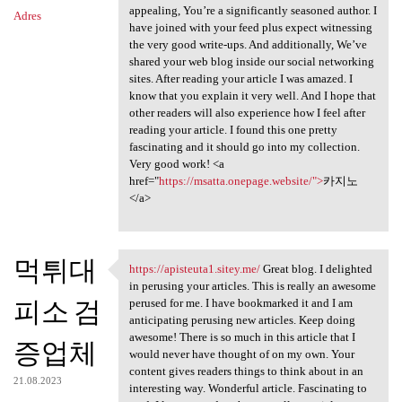
appealing, You’re a significantly seasoned author. I
Adres
have joined with your feed plus expect witnessing
the very good write-ups. And additionally, We’ve
shared your web blog inside our social networking
sites. After reading your article I was amazed. I
know that you explain it very well. And I hope that
other readers will also experience how I feel after
reading your article. I found this one pretty
fascinating and it should go into my collection.
Very good work! <a
href="
https://msatta.onepage.website/">
카지노
</a>
먹튀대
https://apisteuta1.sitey.me/
Great blog. I delighted
https://apisteuta1.sitey.me/
in perusing your articles. This is really an awesome
피소 검
perused for me. I have bookmarked it and I am
anticipating perusing new articles. Keep doing
awesome! There is so much in this article that I
증업체
would never have thought of on my own. Your
content gives readers things to think about in an
21.08.2023
interesting way. Wonderful article. Fascinating to