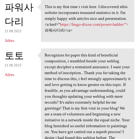
K
파워사
This is my first time i visit here. I discovered sthis
This is my first time i visit
o
website incorporates treasured statistics in it. I'm
다리
m
simply happy with articles nice and presentation.
<a href="
https://hugo-dixon.com/power-ladder/">
e
파워사다리</a>
21.08.2023
n
Adres
t
토토
a
Recognizes for paper this kind of beneficial
Recognizes for paper this
composition, i stumbled beside your weblog
r
21.08.2023
except decipher a restrained announce. I want your
z
method of inscription.. Thank you for taking the
Adres
time to discuss this, i feel strongly approximately it
e
and love getting to know greater on this topic. If
feasible, as you advantage understanding, could
you thoughts updating your weblog with more
records? It's miles extremely helpful for me
greetings! That is my first visit in your blog! We
are a team of volunteers and beginning a new
initiative in a network inside the equal niche. Your
blog furnished us useful information to paintings
on. You have got carried out a superb process! I
desire i had found this weblog before. The