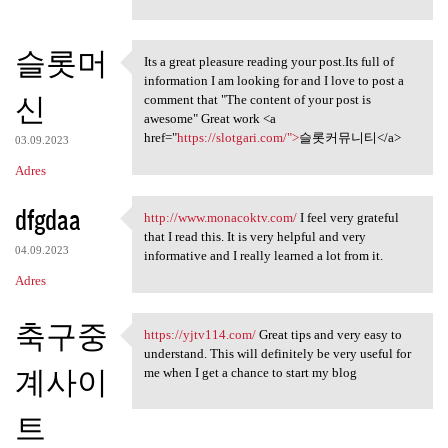
슬롯머
Its a great pleasure reading your post.Its full of
Its a great pleasure reading
information I am looking for and I love to post a
신
comment that "The content of your post is
awesome" Great work <a
href="
https://slotgari.com/">
슬롯커뮤니티</a>
03.09.2023
Adres
dfgdaa
http://www.monacoktv.com/
I feel very grateful
http://www.monacoktv.com/ I
that I read this. It is very helpful and very
04.09.2023
informative and I really learned a lot from it.
Adres
축구중
https://yjtv114.com/
Great tips and very easy to
https://yjtv114.com/ Great
understand. This will definitely be very useful for
계사이
me when I get a chance to start my blog
트