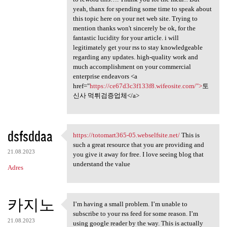
yeah, thanx for spending some time to speak about
this topic here on your net web site. Trying to
mention thanks won't sincerely be ok, for the
fantastic lucidity for your article. i will
legitimately get your rss to stay knowledgeable
regarding any updates. high-quality work and
much accomplishment on your commercial
enterprise endeavors <a
href="
https://ce67d3c3f133f8.wifeosite.com/">
토
신사 먹튀검증업체</a>
dsfsddaa
https://totomart365-05.webselfsite.net/
This is
https://totomart365-05
such a great resource that you are providing and
21.08.2023
you give it away for free. I love seeing blog that
understand the value
Adres
카지노
I’m having a small problem. I’m unable to
I’m having a small problem. I
subscribe to your rss feed for some reason. I’m
21.08.2023
using google reader by the way. This is actually