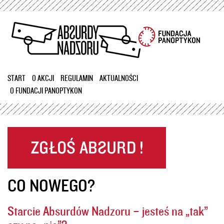
Przejdź
do
treści
START
O AKCJI
REGULAMIN
AKTUALNOŚCI
O FUNDACJI PANOPTYKON
CO NOWEGO?
Starcie Absurdów Nadzoru – jesteś na „tak”