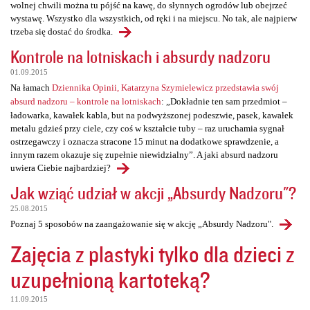
wolnej chwili można tu pójść na kawę, do słynnych ogrodów lub obejrzeć
wystawę. Wszystko dla wszystkich, od ręki i na miejscu. No tak, ale najpierw
trzeba się dostać do środka.
Kontrole na lotniskach i absurdy nadzoru
01.09.2015
Na łamach
Dziennika Opinii, Katarzyna Szymielewicz przedstawia swój
absurd nadzoru – kontrole na lotniskach
: „Dokładnie ten sam przedmiot –
ładowarka, kawałek kabla, but na podwyższonej podeszwie, pasek, kawałek
metalu gdzieś przy ciele, czy coś w kształcie tuby – raz uruchamia sygnał
ostrzegawczy i oznacza stracone 15 minut na dodatkowe sprawdzenie, a
innym razem okazuje się zupełnie niewidzialny”. A jaki absurd nadzoru
uwiera Ciebie najbardziej?
Jak wziąć udział w akcji „Absurdy Nadzoru"?
25.08.2015
Poznaj 5 sposobów na zaangażowanie się w akcję „Absurdy Nadzoru".
Zajęcia z plastyki tylko dla dzieci z
uzupełnioną kartoteką?
11.09.2015