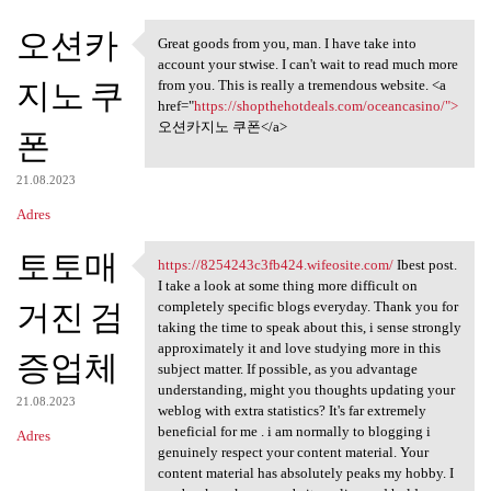
오션카
Great goods from you, man. I have take into
Great goods from you, man. I
account your stwise. I can't wait to read much more
지노 쿠
from you. This is really a tremendous website. <a
href="
https://shopthehotdeals.com/oceancasino/">
오션카지노 쿠폰</a>
폰
21.08.2023
Adres
토토매
https://8254243c3fb424.wifeosite.com/
Ibest post.
https://8254243c3fb424
I take a look at some thing more difficult on
거진 검
completely specific blogs everyday. Thank you for
taking the time to speak about this, i sense strongly
approximately it and love studying more in this
증업체
subject matter. If possible, as you advantage
understanding, might you thoughts updating your
21.08.2023
weblog with extra statistics? It's far extremely
beneficial for me . i am normally to blogging i
Adres
genuinely respect your content material. Your
content material has absolutely peaks my hobby. I