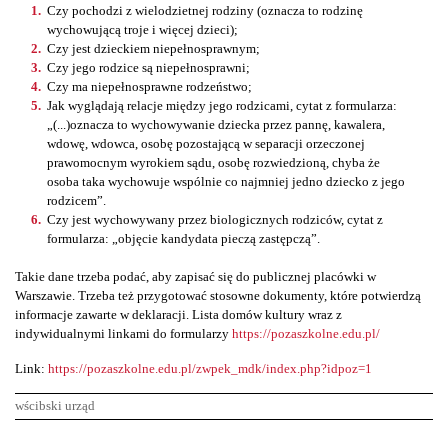
Czy pochodzi z wielodzietnej rodziny (oznacza to rodzinę
wychowującą troje i więcej dzieci);
Czy jest dzieckiem niepełnosprawnym;
Czy jego rodzice są niepełnosprawni;
Czy ma niepełnosprawne rodzeństwo;
Jak wyglądają relacje między jego rodzicami, cytat z formularza:
„(...)oznacza to wychowywanie dziecka przez pannę, kawalera,
wdowę, wdowca, osobę pozostającą w separacji orzeczonej
prawomocnym wyrokiem sądu, osobę rozwiedzioną, chyba że
osoba taka wychowuje wspólnie co najmniej jedno dziecko z jego
rodzicem”.
Czy jest wychowywany przez biologicznych rodziców, cytat z
formularza: „objęcie kandydata pieczą zastępczą”.
Takie dane trzeba podać, aby zapisać się do publicznej placówki w
Warszawie. Trzeba też przygotować stosowne dokumenty, które potwierdzą
informacje zawarte w deklaracji. Lista domów kultury wraz z
indywidualnymi linkami do formularzy
https://pozaszkolne.edu.pl/
Link:
https://pozaszkolne.edu.pl/zwpek_mdk/index.php?idpoz=1
wścibski urząd