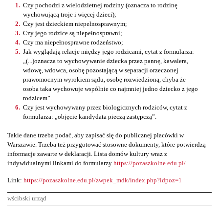
Czy pochodzi z wielodzietnej rodziny (oznacza to rodzinę
wychowującą troje i więcej dzieci);
Czy jest dzieckiem niepełnosprawnym;
Czy jego rodzice są niepełnosprawni;
Czy ma niepełnosprawne rodzeństwo;
Jak wyglądają relacje między jego rodzicami, cytat z formularza:
„(...)oznacza to wychowywanie dziecka przez pannę, kawalera,
wdowę, wdowca, osobę pozostającą w separacji orzeczonej
prawomocnym wyrokiem sądu, osobę rozwiedzioną, chyba że
osoba taka wychowuje wspólnie co najmniej jedno dziecko z jego
rodzicem”.
Czy jest wychowywany przez biologicznych rodziców, cytat z
formularza: „objęcie kandydata pieczą zastępczą”.
Takie dane trzeba podać, aby zapisać się do publicznej placówki w
Warszawie. Trzeba też przygotować stosowne dokumenty, które potwierdzą
informacje zawarte w deklaracji. Lista domów kultury wraz z
indywidualnymi linkami do formularzy
https://pozaszkolne.edu.pl/
Link:
https://pozaszkolne.edu.pl/zwpek_mdk/index.php?idpoz=1
wścibski urząd