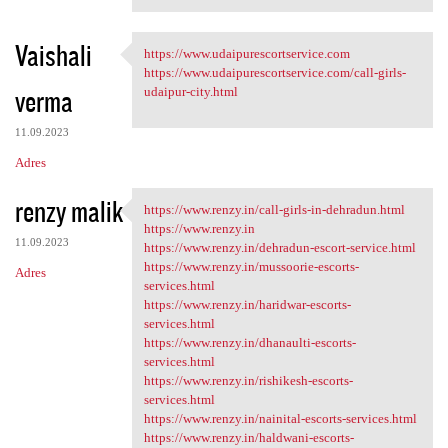
Vaishali
https://www.udaipurescortservice.com
https://www
https://www.udaipurescortservice.com/call-girls-
verma
udaipur-city.html
11.09.2023
Adres
renzy malik
https://www.renzy.in/call-girls-in-dehradun.html
https://www.renzy.in/call
https://www.renzy.in
11.09.2023
https://www.renzy.in/dehradun-escort-service.html
https://www.renzy.in/mussoorie-escorts-
Adres
services.html
https://www.renzy.in/haridwar-escorts-
services.html
https://www.renzy.in/dhanaulti-escorts-
services.html
https://www.renzy.in/rishikesh-escorts-
services.html
https://www.renzy.in/nainital-escorts-services.html
https://www.renzy.in/haldwani-escorts-