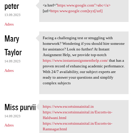
peter
<a href="
https:www.google.com">abc</a>
<a href="https:www.google.com
[url=
https:www.google.com]xyz[/url]
13.09.2023
Adres
Mary
Facing a challenging test or struggling with
Facing a challenging test or
homework? Wondering if you should hire someone
Taylor
for assistance? Look no further! At Instant
Assignment Help, we provide top-notch
https://www.instantassignmenthelp.com/
that has a
14.09.2023
proven record of enhancing academic performance.
Adres
With 24/7 availability, our subject experts are
ready to answer your questions and simplify
complex subjects
Miss purvii
https://www.escortsinnainital.in
https://www.escortsinnainital
https://www.escortsinnainital.in/Escorts-in-
14.09.2023
Haldwani.html
https://www.escortsinnainital.in/Escorts-in-
Adres
Ramnagar.html