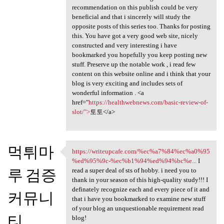
recommendation on this publish could be very
beneficial and that i sincerely will study the
opposite posts of this series too. Thanks for posting
this. You have got a very good web site, nicely
constructed and very interesting i have
bookmarked you hopefully you keep posting new
stuff. Preserve up the notable work , i read few
content on this website online and i think that your
blog is very exciting and includes sets of
wonderful information . <a
href="
https://healthwebnews.com/basic-review-of-
slot/">
토토</a>
먹튀마
https://writeupcafe.com/%ec%a7%84%ec%a0%95
https://writeupcafe.com/%ec
%ed%95%9c-%ec%b1%94%ed%94%bc%e...
I
루 검증
read a super deal of sts of hobby. i need you to
thank in your season of this high-quality study!!! I
definately recognize each and every piece of it and
커뮤니
that i have you bookmarked to examine new stuff
of your blog an unquestionable requirement read
티
blog!