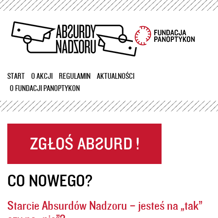
Przejdź
do
treści
START
O AKCJI
REGULAMIN
AKTUALNOŚCI
O FUNDACJI PANOPTYKON
CO NOWEGO?
Starcie Absurdów Nadzoru – jesteś na „tak”