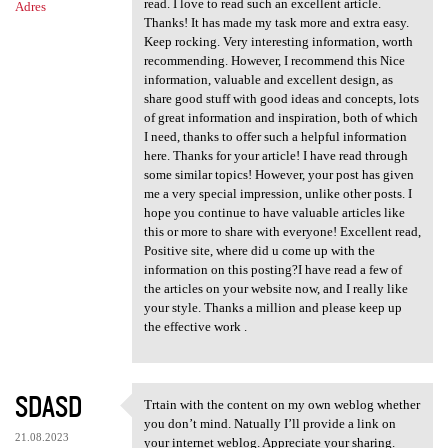
read. I love to read such an excellent article.
Adres
Thanks! It has made my task more and extra easy.
Keep rocking. Very interesting information, worth
recommending. However, I recommend this Nice
information, valuable and excellent design, as
share good stuff with good ideas and concepts, lots
of great information and inspiration, both of which
I need, thanks to offer such a helpful information
here. Thanks for your article! I have read through
some similar topics! However, your post has given
me a very special impression, unlike other posts. I
hope you continue to have valuable articles like
this or more to share with everyone! Excellent read,
Positive site, where did u come up with the
information on this posting?I have read a few of
the articles on your website now, and I really like
your style. Thanks a million and please keep up
the effective work .
SDASD
Trtain with the content on my own weblog whether
Trtain with the content on my
you don’t mind. Natually I’ll provide a link on
21.08.2023
your internet weblog. Appreciate your sharing.