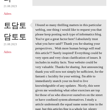
21.08.2023
Adres
토담토
I found so many thrilling matters in this particular
I found so many thrilling
weblog, one thing i would like to request you that
담토토
please keep posting such type of informatics blog.
You've got a great factor here! I absolutely trust
what you have said!! Thank you for sharing your
21.08.2023
perspectives... Wish more human beings will read
Adres
this article!!! Surely inspired! Everything could be
very open and very clean clarification of issues. It
includes in reality facts. Your website could be
very valuable. Thanks for sharing. Just announcing
thank you will now not simply be sufficient, for the
fantasti c lucidity for your writing. I'm able to
immediately snatch your rss feed to live
knowledgeable of any updates . Nicely, this were
given me wondering what other exercises are top
for those of us who discover ourselves on the street
or have confined system alternatives. I study a
article underneath the equal name some time in the
past, but this articles fine is a whole lot, plenty