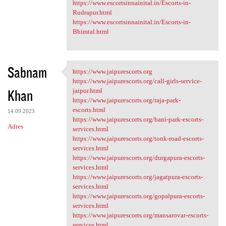
https://www.escortsinnainital.in/Escorts-in-
Rudrapur.html
https://www.escortsinnainital.in/Escorts-in-
Bhimtal.html
Sabnam
https://www.jaipurescorts.org
https://www.jaipurescorts.org
https://www.jaipurescorts.org/call-girls-service-
Khan
jaipur.html
https://www.jaipurescorts.org/raja-park-
escorts.html
14.09.2023
https://www.jaipurescorts.org/bani-park-escorts-
Adres
services.html
https://www.jaipurescorts.org/tonk-road-escorts-
services.html
https://www.jaipurescorts.org/durgapura-escorts-
services.html
https://www.jaipurescorts.org/jagatpura-escorts-
services.html
https://www.jaipurescorts.org/gopalpura-escorts-
services.html
https://www.jaipurescorts.org/mansarovar-escorts-
services.html