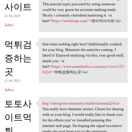
사이트
This precise topic procured by using someone
could be very green for accurate making ready.
Nicely i certainly cherished mastering it. <a
21.08.2023
href="
https://totoblogs.com/">
메이저사이트</a>
Adres
먹튀검
first-class weblog right here! Additionally youhed
first-class weblog right here
for your blog. Maintain the aarticles coming. I
증하는
liked it! Enjoyed studying via this, very good stuff,
thank you. <a
href="
https://www.asianfanfics.com/story/view/153
곳
6224">
먹튀검증하는곳</a>
21.08.2023
Adres
토토사
http://meogtwicommunity.builder.hemsida24.se/
http://meogtwicommunity
You really have fantastic stories. Cheers for sharing
이트먹
with us your blog. I would really like to thank you
for the efforts you’ve installed penning this
internet web page. I'm hoping the equal excessive-
튀
grade site post from you in the imminent