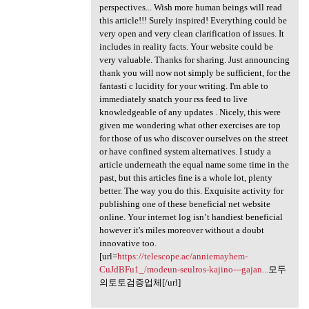
perspectives... Wish more human beings will read
this article!!! Surely inspired! Everything could be
very open and very clean clarification of issues. It
includes in reality facts. Your website could be
very valuable. Thanks for sharing. Just announcing
thank you will now not simply be sufficient, for the
fantasti c lucidity for your writing. I'm able to
immediately snatch your rss feed to live
knowledgeable of any updates . Nicely, this were
given me wondering what other exercises are top
for those of us who discover ourselves on the street
or have confined system alternatives. I study a
article underneath the equal name some time in the
past, but this articles fine is a whole lot, plenty
better. The way you do this. Exquisite activity for
publishing one of these beneficial net website
online. Your internet log isn’t handiest beneficial
however it's miles moreover without a doubt
innovative too.
[url=
https://telescope.ac/anniemayhem-
CuJdBFu1_/modeun-seulros-kajino---gajan...
모두
의토토검증업체[/url]