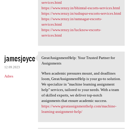
services.html
https://www.renzy.in/bhimtal-escorts-services.html
https://www.renzy.in/rudrapur-escorts-services.html
https://www.renzy.in/ramnagar-escorts-
services.html
https://www.renzy.in/lucknow-escorts-
services.html
jamesjoyce
GreatAssignmentHelp: Your Trusted Partner for
GreatAssignmentHelp: Your
Assignments
12.09.2023
When academic pressures mount, and deadlines
Adres
loom, GreatAssignmentHelp is your go-to solution.
We specialize in "machine learning assignment
help" services, tailored to your needs. With a team
of skilled experts, we deliver top-notch
assignments that ensure academic success.
https://www.greatassignmenthelp.com/machine-
learning-assignment-help/