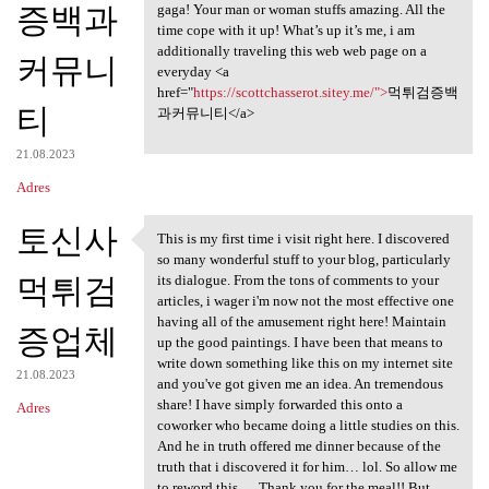
증백과
gaga! Your man or woman stuffs amazing. All the
time cope with it up! What’s up it’s me, i am
additionally traveling this web web page on a
커뮤니
everyday <a
href="
https://scottchasserot.sitey.me/">
먹튀검증백
티
과커뮤니티</a>
21.08.2023
Adres
토신사
This is my first time i visit right here. I discovered
This is my first time i visit
so many wonderful stuff to your blog, particularly
먹튀검
its dialogue. From the tons of comments to your
articles, i wager i'm now not the most effective one
having all of the amusement right here! Maintain
증업체
up the good paintings. I have been that means to
write down something like this on my internet site
21.08.2023
and you've got given me an idea. An tremendous
share! I have simply forwarded this onto a
Adres
coworker who became doing a little studies on this.
And he in truth offered me dinner because of the
truth that i discovered it for him… lol. So allow me
to reword this…. Thank you for the meal!! But