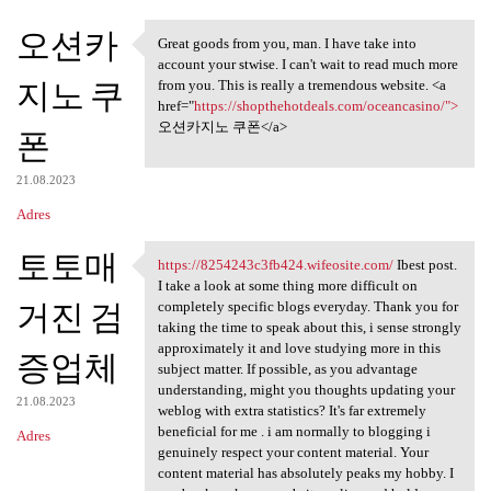
오션카
Great goods from you, man. I have take into
Great goods from you, man. I
account your stwise. I can't wait to read much more
지노 쿠
from you. This is really a tremendous website. <a
href="
https://shopthehotdeals.com/oceancasino/">
오션카지노 쿠폰</a>
폰
21.08.2023
Adres
토토매
https://8254243c3fb424.wifeosite.com/
Ibest post.
https://8254243c3fb424
I take a look at some thing more difficult on
거진 검
completely specific blogs everyday. Thank you for
taking the time to speak about this, i sense strongly
approximately it and love studying more in this
증업체
subject matter. If possible, as you advantage
understanding, might you thoughts updating your
21.08.2023
weblog with extra statistics? It's far extremely
beneficial for me . i am normally to blogging i
Adres
genuinely respect your content material. Your
content material has absolutely peaks my hobby. I