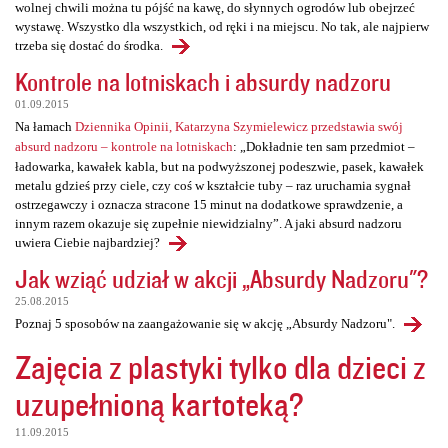
wolnej chwili można tu pójść na kawę, do słynnych ogrodów lub obejrzeć
wystawę. Wszystko dla wszystkich, od ręki i na miejscu. No tak, ale najpierw
trzeba się dostać do środka.
Kontrole na lotniskach i absurdy nadzoru
01.09.2015
Na łamach
Dziennika Opinii, Katarzyna Szymielewicz przedstawia swój
absurd nadzoru – kontrole na lotniskach
: „Dokładnie ten sam przedmiot –
ładowarka, kawałek kabla, but na podwyższonej podeszwie, pasek, kawałek
metalu gdzieś przy ciele, czy coś w kształcie tuby – raz uruchamia sygnał
ostrzegawczy i oznacza stracone 15 minut na dodatkowe sprawdzenie, a
innym razem okazuje się zupełnie niewidzialny”. A jaki absurd nadzoru
uwiera Ciebie najbardziej?
Jak wziąć udział w akcji „Absurdy Nadzoru"?
25.08.2015
Poznaj 5 sposobów na zaangażowanie się w akcję „Absurdy Nadzoru".
Zajęcia z plastyki tylko dla dzieci z
uzupełnioną kartoteką?
11.09.2015