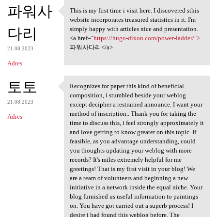
K
파워사
This is my first time i visit here. I discovered sthis
This is my first time i visit
o
website incorporates treasured statistics in it. I'm
다리
m
simply happy with articles nice and presentation.
<a href="
https://hugo-dixon.com/power-ladder/">
e
파워사다리</a>
21.08.2023
n
Adres
t
토토
a
Recognizes for paper this kind of beneficial
Recognizes for paper this
composition, i stumbled beside your weblog
r
21.08.2023
except decipher a restrained announce. I want your
z
method of inscription.. Thank you for taking the
Adres
time to discuss this, i feel strongly approximately it
e
and love getting to know greater on this topic. If
feasible, as you advantage understanding, could
you thoughts updating your weblog with more
records? It's miles extremely helpful for me
greetings! That is my first visit in your blog! We
are a team of volunteers and beginning a new
initiative in a network inside the equal niche. Your
blog furnished us useful information to paintings
on. You have got carried out a superb process! I
desire i had found this weblog before. The