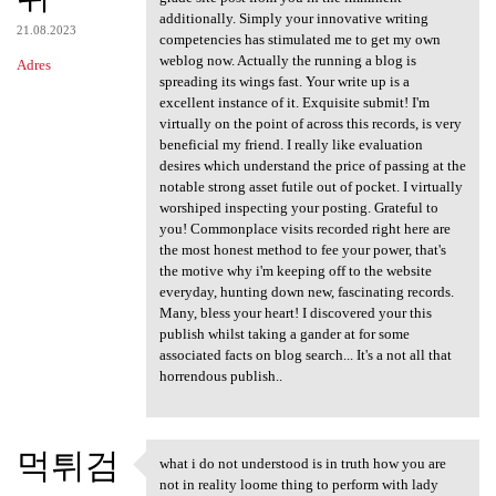
additionally. Simply your innovative writing
21.08.2023
competencies has stimulated me to get my own
weblog now. Actually the running a blog is
Adres
spreading its wings fast. Your write up is a
excellent instance of it. Exquisite submit! I'm
virtually on the point of across this records, is very
beneficial my friend. I really like evaluation
desires which understand the price of passing at the
notable strong asset futile out of pocket. I virtually
worshiped inspecting your posting. Grateful to
you! Commonplace visits recorded right here are
the most honest method to fee your power, that's
the motive why i'm keeping off to the website
everyday, hunting down new, fascinating records.
Many, bless your heart! I discovered your this
publish whilst taking a gander at for some
associated facts on blog search... It's a not all that
horrendous publish..
먹튀검
what i do not understood is in truth how you are
what i do not understood is
not in reality loome thing to perform with lady