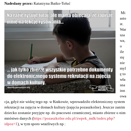
Nadesłany przez:
Katarzyna Batko-Tołuć
Mi
asto
st.
War
sza
wa,
o
ile
się
nie
myl
ę to
wła
sna
inn
owa
cja, gdyż nie widzę tego np. w Krakowie, wprowadziło elektroniczny system
rekrutacji na zajęcia w domach kultury (zajęcia pozaszkolne). Jeszcze zanim
dziecko zostanie przyjęte np. do pracowni ceramicznej, miasto zbierze o nim
mnóstwo danych (
https://pozaszkolne.edu.pl/zwpek_mdk/index.php?
idpoz=1
), w tym sporo wrażliwych np.: