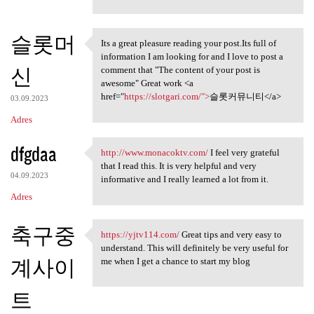
슬롯머
Its a great pleasure reading your post.Its full of
Its a great pleasure reading
information I am looking for and I love to post a
신
comment that "The content of your post is
awesome" Great work <a
href="
https://slotgari.com/">
슬롯커뮤니티</a>
03.09.2023
Adres
dfgdaa
http://www.monacoktv.com/
I feel very grateful
http://www.monacoktv.com/ I
that I read this. It is very helpful and very
04.09.2023
informative and I really learned a lot from it.
Adres
축구중
https://yjtv114.com/
Great tips and very easy to
https://yjtv114.com/ Great
understand. This will definitely be very useful for
계사이
me when I get a chance to start my blog
트