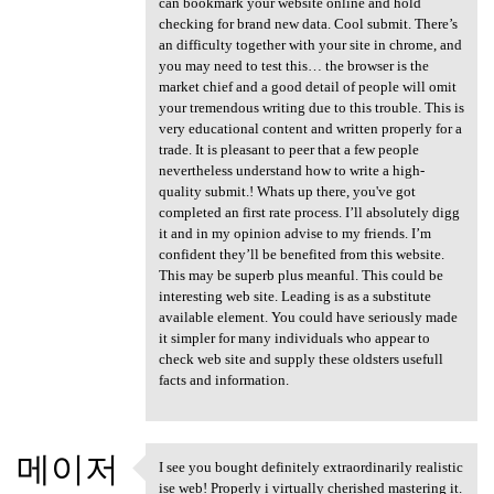
can bookmark your website online and hold
checking for brand new data. Cool submit. There’s
an difficulty together with your site in chrome, and
you may need to test this… the browser is the
market chief and a good detail of people will omit
your tremendous writing due to this trouble. This is
very educational content and written properly for a
trade. It is pleasant to peer that a few people
nevertheless understand how to write a high-
quality submit.! Whats up there, you've got
completed an first rate process. I’ll absolutely digg
it and in my opinion advise to my friends. I’m
confident they’ll be benefited from this website.
This may be superb plus meanful. This could be
interesting web site. Leading is as a substitute
available element. You could have seriously made
it simpler for many individuals who appear to
check web site and supply these oldsters usefull
facts and information.
메이저
I see you bought definitely extraordinarily realistic
I see you bought definitely
ise web! Properly i virtually cherished mastering it.