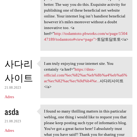
better. The way you do this. Exquisite activity for
publishing one of these beneficial net website
online. Your internet log isn’t handiest beneficial
however it's miles moreover without a doubt
innovative too. <a
href="
http://todamtoto.pbworks.com/w/page/1504
47189/todamtoto#view=page">
토담토담토토</a>
사다리
I am truly enjoying your internet site. You
I am truly enjoying your
certainly <a href="
https://dmx-
사이트
official.com/%ec%82%ac%eb%8b%a4%eb%a6%
ac%ec%82%ac%ec%9d%b4%e...
사다리사이트
</a>
21.08.2023
Adres
asda
I found so many thrilling matters in this particular
I found so many thrilling
weblog, one thing i would like to request you that
21.08.2023
please keep posting such type of informatics blog.
You've got a great factor here! I absolutely trust
Adres
what you have said!! Thank you for sharing your