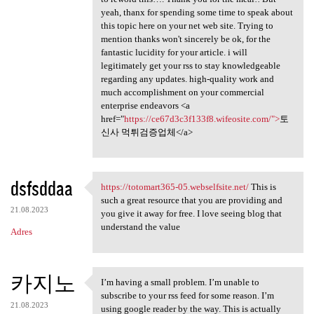
yeah, thanx for spending some time to speak about
this topic here on your net web site. Trying to
mention thanks won't sincerely be ok, for the
fantastic lucidity for your article. i will
legitimately get your rss to stay knowledgeable
regarding any updates. high-quality work and
much accomplishment on your commercial
enterprise endeavors <a
href="
https://ce67d3c3f133f8.wifeosite.com/">
토
신사 먹튀검증업체</a>
dsfsddaa
https://totomart365-05.webselfsite.net/
This is
https://totomart365-05
such a great resource that you are providing and
21.08.2023
you give it away for free. I love seeing blog that
understand the value
Adres
카지노
I’m having a small problem. I’m unable to
I’m having a small problem. I
subscribe to your rss feed for some reason. I’m
21.08.2023
using google reader by the way. This is actually