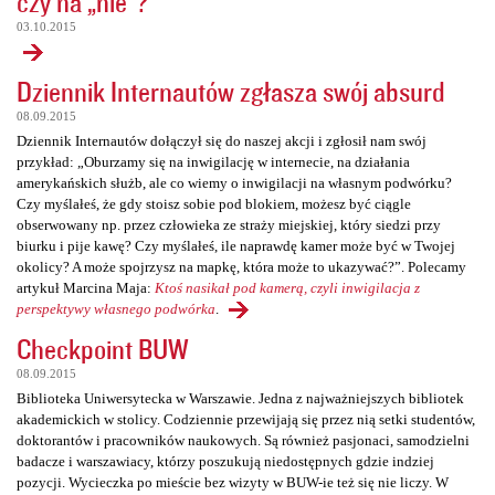
czy na „nie”?
03.10.2015
Dziennik Internautów zgłasza swój absurd
08.09.2015
Dziennik Internautów dołączył się do naszej akcji i zgłosił nam swój
przykład: „Oburzamy się na inwigilację w internecie, na działania
amerykańskich służb, ale co wiemy o inwigilacji na własnym podwórku?
Czy myślałeś, że gdy stoisz sobie pod blokiem, możesz być ciągle
obserwowany np. przez człowieka ze straży miejskiej, który siedzi przy
biurku i pije kawę? Czy myślałeś, ile naprawdę kamer może być w Twojej
okolicy? A może spojrzysz na mapkę, która może to ukazywać?”. Polecamy
artykuł Marcina Maja:
Ktoś nasikał pod kamerą, czyli inwigilacja z
perspektywy własnego podwórka
.
Checkpoint BUW
08.09.2015
Biblioteka Uniwersytecka w Warszawie. Jedna z najważniejszych bibliotek
akademickich w stolicy. Codziennie przewijają się przez nią setki studentów,
doktorantów i pracowników naukowych. Są również pasjonaci, samodzielni
badacze i warszawiacy, którzy poszukują niedostępnych gdzie indziej
pozycji. Wycieczka po mieście bez wizyty w BUW-ie też się nie liczy. W