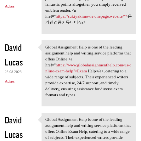
fantastic points altogether, you simply received
Adres
emblem reader. <a
href="
https://sukiyakimovie.onepage.website/">
온
카맨검증커뮤니티</a>
David
Global Assignment Help is one of the leading
Global Assignment Help is one
assignment help and writing service platforms that
Lucas
offers Online <a
href="
https://www.globalassignmenthelp.com/us/o
nline-exam-help">Exam
Help</a>, catering to a
26.08.2023
wide range of subjects. Their experienced writers
Adres
provide expertise, 24/7 support, and timely
delivery, ensuring assistance for diverse exam
formats and types.
David
Global Assignment Help is one of the leading
Global Assignment Help is one
assignment help and writing service platforms that
Lucas
offers Online Exam Help, catering to a wide range
of subjects. Their experienced writers provide