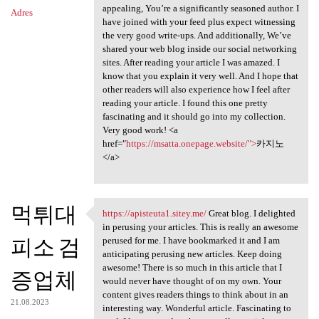
appealing, You’re a significantly seasoned author. I
Adres
have joined with your feed plus expect witnessing
the very good write-ups. And additionally, We’ve
shared your web blog inside our social networking
sites. After reading your article I was amazed. I
know that you explain it very well. And I hope that
other readers will also experience how I feel after
reading your article. I found this one pretty
fascinating and it should go into my collection.
Very good work! <a
href="
https://msatta.onepage.website/">
카지노
</a>
먹튀대
https://apisteuta1.sitey.me/
Great blog. I delighted
https://apisteuta1.sitey.me/
in perusing your articles. This is really an awesome
피소 검
perused for me. I have bookmarked it and I am
anticipating perusing new articles. Keep doing
awesome! There is so much in this article that I
증업체
would never have thought of on my own. Your
content gives readers things to think about in an
21.08.2023
interesting way. Wonderful article. Fascinating to