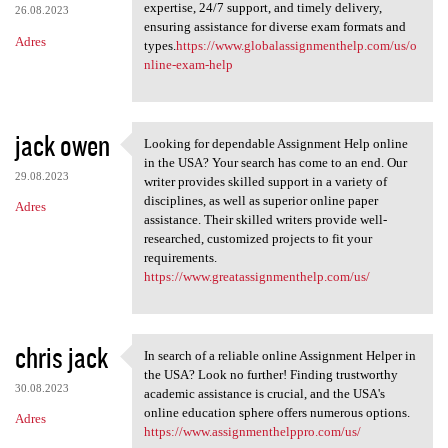
expertise, 24/7 support, and timely delivery,
26.08.2023
ensuring assistance for diverse exam formats and
Adres
types.
https://www.globalassignmenthelp.com/us/o
nline-exam-help
jack owen
Looking for dependable Assignment Help online
Looking for dependable
in the USA? Your search has come to an end. Our
29.08.2023
writer provides skilled support in a variety of
disciplines, as well as superior online paper
Adres
assistance. Their skilled writers provide well-
researched, customized projects to fit your
requirements.
https://www.greatassignmenthelp.com/us/
chris jack
In search of a reliable online Assignment Helper in
In search of a reliable
the USA? Look no further! Finding trustworthy
30.08.2023
academic assistance is crucial, and the USA's
online education sphere offers numerous options.
Adres
https://www.assignmenthelppro.com/us/