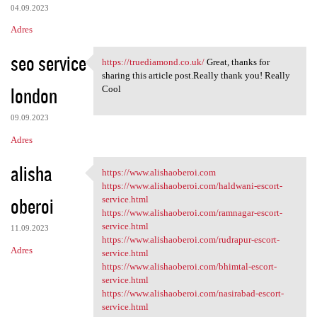
04.09.2023
Adres
seo service
https://truediamond.co.uk/
Great, thanks for
https://truediamond.co.uk/
sharing this article post.Really thank you! Really
london
Cool
09.09.2023
Adres
alisha
https://www.alishaoberoi.com
https://www.alishaoberoi.com
https://www.alishaoberoi.com/haldwani-escort-
oberoi
service.html
https://www.alishaoberoi.com/ramnagar-escort-
service.html
11.09.2023
https://www.alishaoberoi.com/rudrapur-escort-
Adres
service.html
https://www.alishaoberoi.com/bhimtal-escort-
service.html
https://www.alishaoberoi.com/nasirabad-escort-
service.html