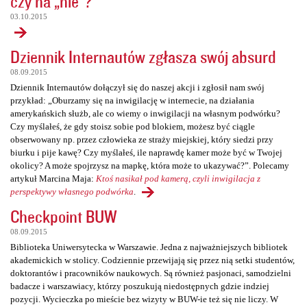
czy na „nie”?
03.10.2015
Dziennik Internautów zgłasza swój absurd
08.09.2015
Dziennik Internautów dołączył się do naszej akcji i zgłosił nam swój
przykład: „Oburzamy się na inwigilację w internecie, na działania
amerykańskich służb, ale co wiemy o inwigilacji na własnym podwórku?
Czy myślałeś, że gdy stoisz sobie pod blokiem, możesz być ciągle
obserwowany np. przez człowieka ze straży miejskiej, który siedzi przy
biurku i pije kawę? Czy myślałeś, ile naprawdę kamer może być w Twojej
okolicy? A może spojrzysz na mapkę, która może to ukazywać?”. Polecamy
artykuł Marcina Maja:
Ktoś nasikał pod kamerą, czyli inwigilacja z
perspektywy własnego podwórka
.
Checkpoint BUW
08.09.2015
Biblioteka Uniwersytecka w Warszawie. Jedna z najważniejszych bibliotek
akademickich w stolicy. Codziennie przewijają się przez nią setki studentów,
doktorantów i pracowników naukowych. Są również pasjonaci, samodzielni
badacze i warszawiacy, którzy poszukują niedostępnych gdzie indziej
pozycji. Wycieczka po mieście bez wizyty w BUW-ie też się nie liczy. W