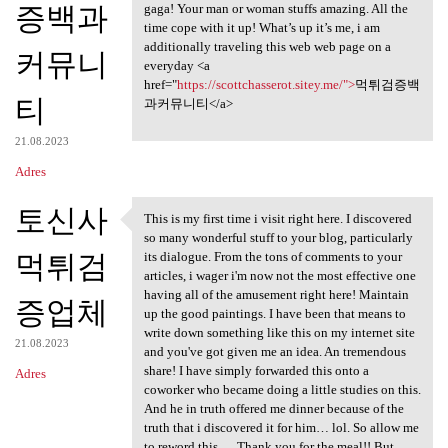
증백과
gaga! Your man or woman stuffs amazing. All the
time cope with it up! What’s up it’s me, i am
additionally traveling this web web page on a
커뮤니
everyday <a
href="
https://scottchasserot.sitey.me/">
먹튀검증백
티
과커뮤니티</a>
21.08.2023
Adres
토신사
This is my first time i visit right here. I discovered
This is my first time i visit
so many wonderful stuff to your blog, particularly
먹튀검
its dialogue. From the tons of comments to your
articles, i wager i'm now not the most effective one
having all of the amusement right here! Maintain
증업체
up the good paintings. I have been that means to
write down something like this on my internet site
21.08.2023
and you've got given me an idea. An tremendous
share! I have simply forwarded this onto a
Adres
coworker who became doing a little studies on this.
And he in truth offered me dinner because of the
truth that i discovered it for him… lol. So allow me
to reword this…. Thank you for the meal!! But