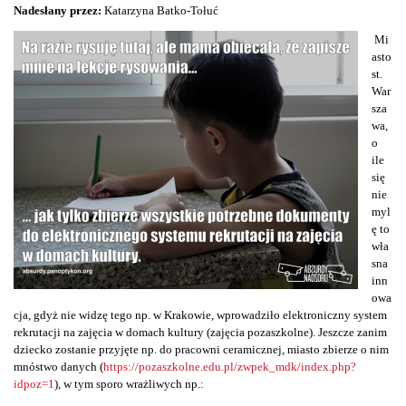
Nadesłany przez:
Katarzyna Batko-Tołuć
Mi
asto
st.
War
sza
wa,
o
ile
się
nie
myl
ę to
wła
sna
inn
owa
cja, gdyż nie widzę tego np. w Krakowie, wprowadziło elektroniczny system
rekrutacji na zajęcia w domach kultury (zajęcia pozaszkolne). Jeszcze zanim
dziecko zostanie przyjęte np. do pracowni ceramicznej, miasto zbierze o nim
mnóstwo danych (
https://pozaszkolne.edu.pl/zwpek_mdk/index.php?
idpoz=1
), w tym sporo wrażliwych np.: