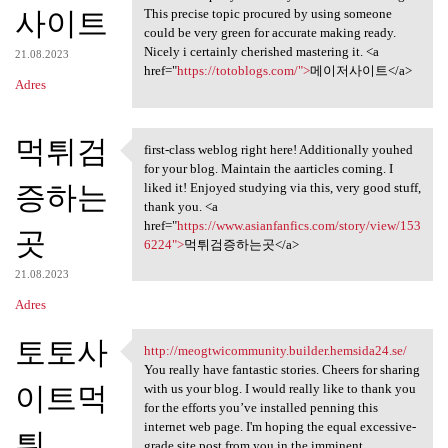
사이트
This precise topic procured by using someone
could be very green for accurate making ready.
Nicely i certainly cherished mastering it. <a
21.08.2023
href="
https://totoblogs.com/">
메이저사이트</a>
Adres
먹튀검
first-class weblog right here! Additionally youhed
first-class weblog right here
for your blog. Maintain the aarticles coming. I
증하는
liked it! Enjoyed studying via this, very good stuff,
thank you. <a
href="
https://www.asianfanfics.com/story/view/153
곳
6224">
먹튀검증하는곳</a>
21.08.2023
Adres
토토사
http://meogtwicommunity.builder.hemsida24.se/
http://meogtwicommunity
You really have fantastic stories. Cheers for sharing
이트먹
with us your blog. I would really like to thank you
for the efforts you’ve installed penning this
internet web page. I'm hoping the equal excessive-
튀
grade site post from you in the imminent