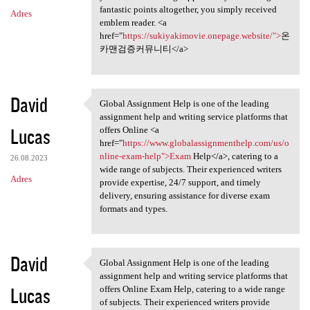
fantastic points altogether, you simply received
Adres
emblem reader. <a
href="
https://sukiyakimovie.onepage.website/">
온
카맨검증커뮤니티</a>
David
Global Assignment Help is one of the leading
Global Assignment Help is one
assignment help and writing service platforms that
Lucas
offers Online <a
href="
https://www.globalassignmenthelp.com/us/o
nline-exam-help">Exam
Help</a>, catering to a
26.08.2023
wide range of subjects. Their experienced writers
Adres
provide expertise, 24/7 support, and timely
delivery, ensuring assistance for diverse exam
formats and types.
David
Global Assignment Help is one of the leading
Global Assignment Help is one
assignment help and writing service platforms that
Lucas
offers Online Exam Help, catering to a wide range
of subjects. Their experienced writers provide