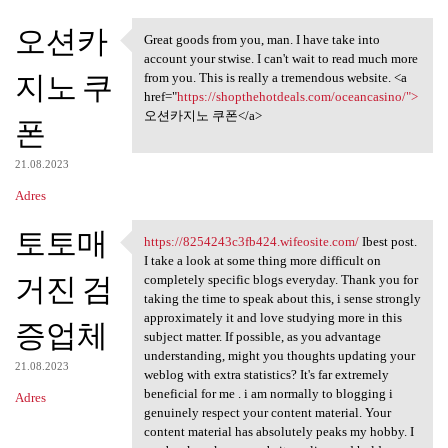
오션카
Great goods from you, man. I have take into
Great goods from you, man. I
account your stwise. I can't wait to read much more
지노 쿠
from you. This is really a tremendous website. <a
href="
https://shopthehotdeals.com/oceancasino/">
오션카지노 쿠폰</a>
폰
21.08.2023
Adres
토토매
https://8254243c3fb424.wifeosite.com/
Ibest post.
https://8254243c3fb424
I take a look at some thing more difficult on
거진 검
completely specific blogs everyday. Thank you for
taking the time to speak about this, i sense strongly
approximately it and love studying more in this
증업체
subject matter. If possible, as you advantage
understanding, might you thoughts updating your
21.08.2023
weblog with extra statistics? It's far extremely
beneficial for me . i am normally to blogging i
Adres
genuinely respect your content material. Your
content material has absolutely peaks my hobby. I