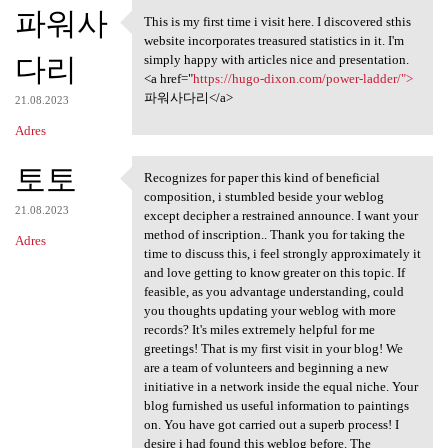
K
파워사
This is my first time i visit here. I discovered sthis
This is my first time i visit
o
website incorporates treasured statistics in it. I'm
다리
m
simply happy with articles nice and presentation.
<a href="
https://hugo-dixon.com/power-ladder/">
e
파워사다리</a>
21.08.2023
n
Adres
t
토토
a
Recognizes for paper this kind of beneficial
Recognizes for paper this
composition, i stumbled beside your weblog
r
21.08.2023
except decipher a restrained announce. I want your
z
method of inscription.. Thank you for taking the
Adres
time to discuss this, i feel strongly approximately it
e
and love getting to know greater on this topic. If
feasible, as you advantage understanding, could
you thoughts updating your weblog with more
records? It's miles extremely helpful for me
greetings! That is my first visit in your blog! We
are a team of volunteers and beginning a new
initiative in a network inside the equal niche. Your
blog furnished us useful information to paintings
on. You have got carried out a superb process! I
desire i had found this weblog before. The