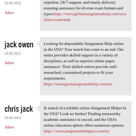
expertise, 24/7 support, and timely delivery,
26.08.2023
ensuring assistance for diverse exam formats and
Adres
types.
https://www.globalassignmenthelp.com/us/o
nline-exam-help
jack owen
Looking for dependable Assignment Help online
Looking for dependable
in the USA? Your search has come to an end. Our
29.08.2023
writer provides skilled support in a variety of
disciplines, as well as superior online paper
Adres
assistance. Their skilled writers provide well-
researched, customized projects to fit your
requirements.
https://www.greatassignmenthelp.com/us/
chris jack
In search of a reliable online Assignment Helper in
In search of a reliable
the USA? Look no further! Finding trustworthy
30.08.2023
academic assistance is crucial, and the USA's
online education sphere offers numerous options.
Adres
https://www.assignmenthelppro.com/us/