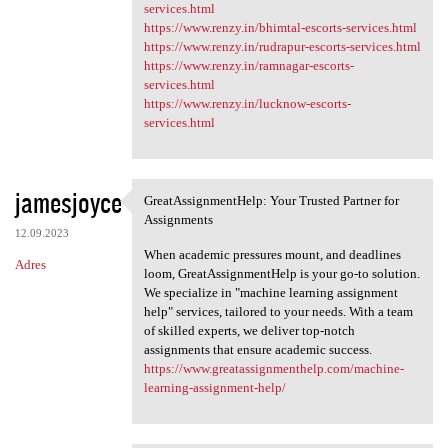
services.html
https://www.renzy.in/bhimtal-escorts-services.html
https://www.renzy.in/rudrapur-escorts-services.html
https://www.renzy.in/ramnagar-escorts-
services.html
https://www.renzy.in/lucknow-escorts-
services.html
jamesjoyce
GreatAssignmentHelp: Your Trusted Partner for
GreatAssignmentHelp: Your
Assignments
12.09.2023
When academic pressures mount, and deadlines
Adres
loom, GreatAssignmentHelp is your go-to solution.
We specialize in "machine learning assignment
help" services, tailored to your needs. With a team
of skilled experts, we deliver top-notch
assignments that ensure academic success.
https://www.greatassignmenthelp.com/machine-
learning-assignment-help/