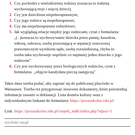
Czy pochodzi z wielodzietnej rodziny (oznacza to rodzinę
wychowującą troje i więcej dzieci);
Czy jest dzieckiem niepełnosprawnym;
Czy jego rodzice są niepełnosprawni;
Czy ma niepełnosprawne rodzeństwo;
Jak wyglądają relacje między jego rodzicami, cytat z formularza:
„(...)oznacza to wychowywanie dziecka przez pannę, kawalera,
wdowę, wdowca, osobę pozostającą w separacji orzeczonej
prawomocnym wyrokiem sądu, osobę rozwiedzioną, chyba że
osoba taka wychowuje wspólnie co najmniej jedno dziecko z jego
rodzicem”.
Czy jest wychowywany przez biologicznych rodziców, cytat z
formularza: „objęcie kandydata pieczą zastępczą”.
Takie dane trzeba podać, aby zapisać się do publicznej placówki w
Warszawie. Trzeba też przygotować stosowne dokumenty, które potwierdzą
informacje zawarte w deklaracji. Lista domów kultury wraz z
indywidualnymi linkami do formularzy
https://pozaszkolne.edu.pl/
Link:
https://pozaszkolne.edu.pl/zwpek_mdk/index.php?idpoz=1
wścibski urząd