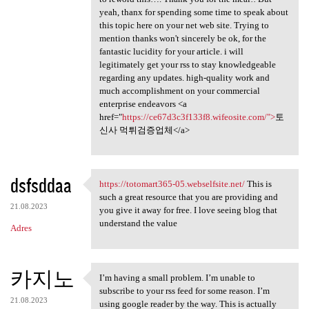
yeah, thanx for spending some time to speak about
this topic here on your net web site. Trying to
mention thanks won't sincerely be ok, for the
fantastic lucidity for your article. i will
legitimately get your rss to stay knowledgeable
regarding any updates. high-quality work and
much accomplishment on your commercial
enterprise endeavors <a
href="
https://ce67d3c3f133f8.wifeosite.com/">
토
신사 먹튀검증업체</a>
dsfsddaa
https://totomart365-05.webselfsite.net/
This is
https://totomart365-05
such a great resource that you are providing and
21.08.2023
you give it away for free. I love seeing blog that
understand the value
Adres
카지노
I’m having a small problem. I’m unable to
I’m having a small problem. I
subscribe to your rss feed for some reason. I’m
21.08.2023
using google reader by the way. This is actually