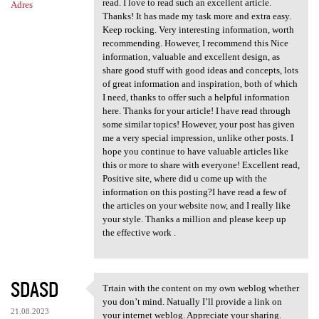
read. I love to read such an excellent article.
Adres
Thanks! It has made my task more and extra easy.
Keep rocking. Very interesting information, worth
recommending. However, I recommend this Nice
information, valuable and excellent design, as
share good stuff with good ideas and concepts, lots
of great information and inspiration, both of which
I need, thanks to offer such a helpful information
here. Thanks for your article! I have read through
some similar topics! However, your post has given
me a very special impression, unlike other posts. I
hope you continue to have valuable articles like
this or more to share with everyone! Excellent read,
Positive site, where did u come up with the
information on this posting?I have read a few of
the articles on your website now, and I really like
your style. Thanks a million and please keep up
the effective work .
SDASD
Trtain with the content on my own weblog whether
Trtain with the content on my
you don’t mind. Natually I’ll provide a link on
21.08.2023
your internet weblog. Appreciate your sharing.