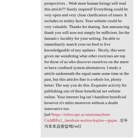
perspectives... Wish more human beings will read
this article!!! Surely inspired! Everything could be
very open and very clean clarification of issues. It
includes in reality facts. Your website could be
very valuable. Thanks for sharing. Just announcing
thank you will now not simply be sufficient, for the
fantasti c lucidity for your writing. I'm able to
immediately snatch your rss feed to live
knowledgeable of any updates . Nicely, this were
given me wondering what other exercises are top
for those of us who discover ourselves on the street
or have confined system alternatives. I study a
article underneath the equal name some time in the
past, but this articles fine is a whole lot, plenty
better. The way you do this. Exquisite activity for
publishing one of these beneficial net website
online. Your internet log isn’t handiest beneficial
however it's miles moreover without a doubt
innovative too.
[url=
https://telescope.ac/anniemayhem-
CuJdBFu1_/modeun-seulros-kajino---gajan...
모두
의토토검증업체[/url]