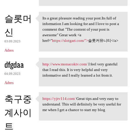
슬롯머
Its a great pleasure reading your post.Its full of
Its a great pleasure reading
information I am looking for and I love to post a
신
comment that "The content of your post is
awesome" Great work <a
href="
https://slotgari.com/">
슬롯커뮤니티</a>
03.09.2023
Adres
dfgdaa
http://www.monacoktv.com/
I feel very grateful
http://www.monacoktv.com/ I
that I read this. It is very helpful and very
04.09.2023
informative and I really learned a lot from it.
Adres
축구중
https://yjtv114.com/
Great tips and very easy to
https://yjtv114.com/ Great
understand. This will definitely be very useful for
계사이
me when I get a chance to start my blog
트