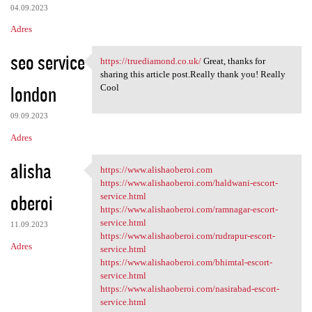
04.09.2023
Adres
seo service
https://truediamond.co.uk/
Great, thanks for
https://truediamond.co.uk/
sharing this article post.Really thank you! Really
london
Cool
09.09.2023
Adres
alisha
https://www.alishaoberoi.com
https://www.alishaoberoi.com
https://www.alishaoberoi.com/haldwani-escort-
oberoi
service.html
https://www.alishaoberoi.com/ramnagar-escort-
service.html
11.09.2023
https://www.alishaoberoi.com/rudrapur-escort-
Adres
service.html
https://www.alishaoberoi.com/bhimtal-escort-
service.html
https://www.alishaoberoi.com/nasirabad-escort-
service.html