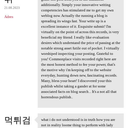
additionally. Simply your innovative writing
21.08.2023
competencies has stimulated me to get my own
weblog now. Actually the running a blog is
Adres
spreading its wings fast. Your write up is a
excellent instance of it. Exquisite submit! I'm
virtually on the point of across this records, is very
beneficial my friend. I really like evaluation
desires which understand the price of passing at the
notable strong asset futile out of pocket. I virtually
worshiped inspecting your posting. Grateful to
you! Commonplace visits recorded right here are
the most honest method to fee your power, that's
the motive why i'm keeping off to the website
everyday, hunting down new, fascinating records.
Many, bless your heart! I discovered your this
publish whilst taking a gander at for some
associated facts on blog search... It's a not all that
horrendous publish..
먹튀검
what i do not understood is in truth how you are
what i do not understood is
not in reality loome thing to perform with lady