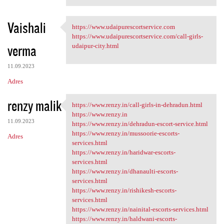
Vaishali
https://www.udaipurescortservice.com
https://www
https://www.udaipurescortservice.com/call-girls-
verma
udaipur-city.html
11.09.2023
Adres
renzy malik
https://www.renzy.in/call-girls-in-dehradun.html
https://www.renzy.in/call
https://www.renzy.in
11.09.2023
https://www.renzy.in/dehradun-escort-service.html
https://www.renzy.in/mussoorie-escorts-
Adres
services.html
https://www.renzy.in/haridwar-escorts-
services.html
https://www.renzy.in/dhanaulti-escorts-
services.html
https://www.renzy.in/rishikesh-escorts-
services.html
https://www.renzy.in/nainital-escorts-services.html
https://www.renzy.in/haldwani-escorts-