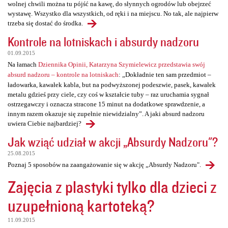
wolnej chwili można tu pójść na kawę, do słynnych ogrodów lub obejrzeć
wystawę. Wszystko dla wszystkich, od ręki i na miejscu. No tak, ale najpierw
trzeba się dostać do środka.
Kontrole na lotniskach i absurdy nadzoru
01.09.2015
Na łamach
Dziennika Opinii, Katarzyna Szymielewicz przedstawia swój
absurd nadzoru – kontrole na lotniskach
: „Dokładnie ten sam przedmiot –
ładowarka, kawałek kabla, but na podwyższonej podeszwie, pasek, kawałek
metalu gdzieś przy ciele, czy coś w kształcie tuby – raz uruchamia sygnał
ostrzegawczy i oznacza stracone 15 minut na dodatkowe sprawdzenie, a
innym razem okazuje się zupełnie niewidzialny”. A jaki absurd nadzoru
uwiera Ciebie najbardziej?
Jak wziąć udział w akcji „Absurdy Nadzoru"?
25.08.2015
Poznaj 5 sposobów na zaangażowanie się w akcję „Absurdy Nadzoru".
Zajęcia z plastyki tylko dla dzieci z
uzupełnioną kartoteką?
11.09.2015