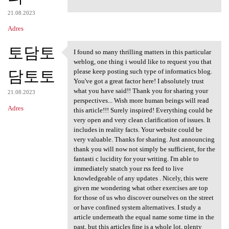
21.08.2023
Adres
토담토
I found so many thrilling matters in this particular
I found so many thrilling
weblog, one thing i would like to request you that
담토토
please keep posting such type of informatics blog.
You've got a great factor here! I absolutely trust
what you have said!! Thank you for sharing your
21.08.2023
perspectives... Wish more human beings will read
Adres
this article!!! Surely inspired! Everything could be
very open and very clean clarification of issues. It
includes in reality facts. Your website could be
very valuable. Thanks for sharing. Just announcing
thank you will now not simply be sufficient, for the
fantasti c lucidity for your writing. I'm able to
immediately snatch your rss feed to live
knowledgeable of any updates . Nicely, this were
given me wondering what other exercises are top
for those of us who discover ourselves on the street
or have confined system alternatives. I study a
article underneath the equal name some time in the
past, but this articles fine is a whole lot, plenty