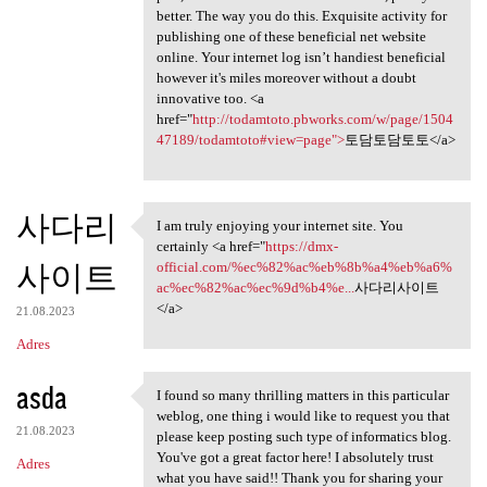
better. The way you do this. Exquisite activity for
publishing one of these beneficial net website
online. Your internet log isn’t handiest beneficial
however it's miles moreover without a doubt
innovative too. <a
href="
http://todamtoto.pbworks.com/w/page/1504
47189/todamtoto#view=page">
토담토담토토</a>
사다리
I am truly enjoying your internet site. You
I am truly enjoying your
certainly <a href="
https://dmx-
사이트
official.com/%ec%82%ac%eb%8b%a4%eb%a6%
ac%ec%82%ac%ec%9d%b4%e...
사다리사이트
</a>
21.08.2023
Adres
asda
I found so many thrilling matters in this particular
I found so many thrilling
weblog, one thing i would like to request you that
21.08.2023
please keep posting such type of informatics blog.
You've got a great factor here! I absolutely trust
Adres
what you have said!! Thank you for sharing your