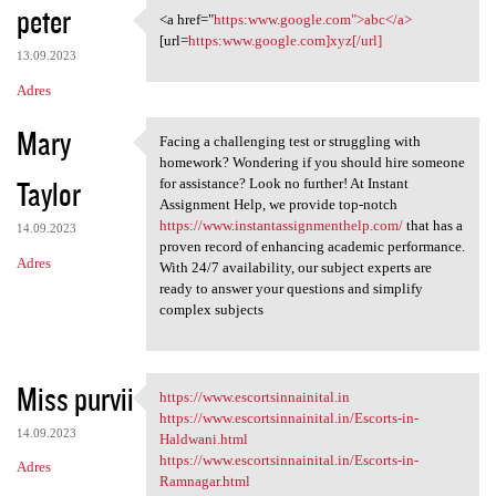
peter
<a href="
https:www.google.com">abc</a>
<a href="https:www.google.com
[url=
https:www.google.com]xyz[/url]
13.09.2023
Adres
Mary
Facing a challenging test or struggling with
Facing a challenging test or
homework? Wondering if you should hire someone
Taylor
for assistance? Look no further! At Instant
Assignment Help, we provide top-notch
https://www.instantassignmenthelp.com/
that has a
14.09.2023
proven record of enhancing academic performance.
Adres
With 24/7 availability, our subject experts are
ready to answer your questions and simplify
complex subjects
Miss purvii
https://www.escortsinnainital.in
https://www.escortsinnainital
https://www.escortsinnainital.in/Escorts-in-
14.09.2023
Haldwani.html
https://www.escortsinnainital.in/Escorts-in-
Adres
Ramnagar.html