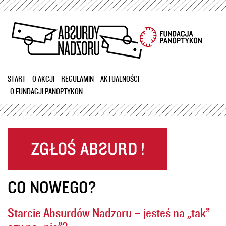
Przejdź
do
treści
START
O AKCJI
REGULAMIN
AKTUALNOŚCI
O FUNDACJI PANOPTYKON
CO NOWEGO?
Starcie Absurdów Nadzoru – jesteś na „tak”