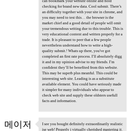
can bookmark your website online and hold
checking for brand new data. Cool submit. There’s
an difficulty together with your site in chrome, and
you may need to test this… the browser is the
market chief and a good detail of people will omit
your tremendous writing due to this trouble. This is
very educational content and written properly for a
trade. It is pleasant to peer that a few people
nevertheless understand how to write a high-
quality submit.! Whats up there, you've got
completed an first rate process. I’ll absolutely digg
it and in my opinion advise to my friends. I’m
confident they’ll be benefited from this website.
This may be superb plus meanful. This could be
interesting web site. Leading is as a substitute
available element. You could have seriously made
it simpler for many individuals who appear to
check web site and supply these oldsters usefull
facts and information.
메이저
I see you bought definitely extraordinarily realistic
I see you bought definitely
ise web! Properly i virtually cherished mastering it.