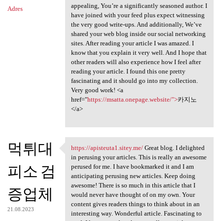
appealing, You’re a significantly seasoned author. I
Adres
have joined with your feed plus expect witnessing
the very good write-ups. And additionally, We’ve
shared your web blog inside our social networking
sites. After reading your article I was amazed. I
know that you explain it very well. And I hope that
other readers will also experience how I feel after
reading your article. I found this one pretty
fascinating and it should go into my collection.
Very good work! <a
href="
https://msatta.onepage.website/">
카지노
</a>
먹튀대
https://apisteuta1.sitey.me/
Great blog. I delighted
https://apisteuta1.sitey.me/
in perusing your articles. This is really an awesome
피소 검
perused for me. I have bookmarked it and I am
anticipating perusing new articles. Keep doing
awesome! There is so much in this article that I
증업체
would never have thought of on my own. Your
content gives readers things to think about in an
21.08.2023
interesting way. Wonderful article. Fascinating to