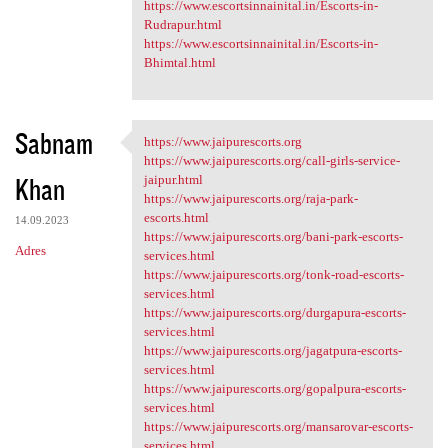
https://www.escortsinnainital.in/Escorts-in-
Rudrapur.html
https://www.escortsinnainital.in/Escorts-in-
Bhimtal.html
Sabnam
https://www.jaipurescorts.org
https://www.jaipurescorts.org
https://www.jaipurescorts.org/call-girls-service-
Khan
jaipur.html
https://www.jaipurescorts.org/raja-park-
escorts.html
14.09.2023
https://www.jaipurescorts.org/bani-park-escorts-
Adres
services.html
https://www.jaipurescorts.org/tonk-road-escorts-
services.html
https://www.jaipurescorts.org/durgapura-escorts-
services.html
https://www.jaipurescorts.org/jagatpura-escorts-
services.html
https://www.jaipurescorts.org/gopalpura-escorts-
services.html
https://www.jaipurescorts.org/mansarovar-escorts-
services.html