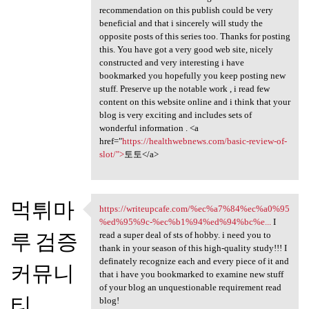
recommendation on this publish could be very
beneficial and that i sincerely will study the
opposite posts of this series too. Thanks for posting
this. You have got a very good web site, nicely
constructed and very interesting i have
bookmarked you hopefully you keep posting new
stuff. Preserve up the notable work , i read few
content on this website online and i think that your
blog is very exciting and includes sets of
wonderful information . <a
href="
https://healthwebnews.com/basic-review-of-
slot/">
토토</a>
먹튀마
https://writeupcafe.com/%ec%a7%84%ec%a0%95
https://writeupcafe.com/%ec
%ed%95%9c-%ec%b1%94%ed%94%bc%e...
I
루 검증
read a super deal of sts of hobby. i need you to
thank in your season of this high-quality study!!! I
definately recognize each and every piece of it and
커뮤니
that i have you bookmarked to examine new stuff
of your blog an unquestionable requirement read
티
blog!