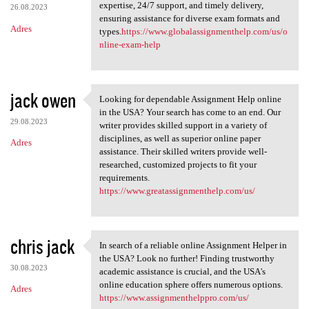
expertise, 24/7 support, and timely delivery,
26.08.2023
ensuring assistance for diverse exam formats and
Adres
types.
https://www.globalassignmenthelp.com/us/o
nline-exam-help
jack owen
Looking for dependable Assignment Help online
Looking for dependable
in the USA? Your search has come to an end. Our
29.08.2023
writer provides skilled support in a variety of
disciplines, as well as superior online paper
Adres
assistance. Their skilled writers provide well-
researched, customized projects to fit your
requirements.
https://www.greatassignmenthelp.com/us/
chris jack
In search of a reliable online Assignment Helper in
In search of a reliable
the USA? Look no further! Finding trustworthy
30.08.2023
academic assistance is crucial, and the USA's
online education sphere offers numerous options.
Adres
https://www.assignmenthelppro.com/us/