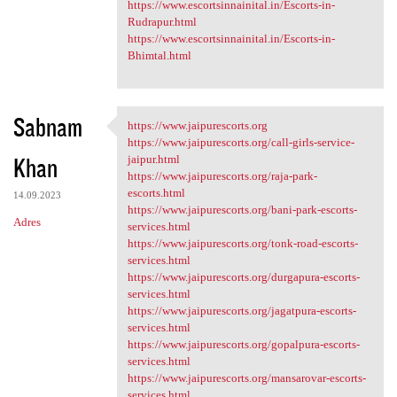
https://www.escortsinnainital.in/Escorts-in-
Rudrapur.html
https://www.escortsinnainital.in/Escorts-in-
Bhimtal.html
Sabnam
https://www.jaipurescorts.org
https://www.jaipurescorts.org
https://www.jaipurescorts.org/call-girls-service-
Khan
jaipur.html
https://www.jaipurescorts.org/raja-park-
escorts.html
14.09.2023
https://www.jaipurescorts.org/bani-park-escorts-
Adres
services.html
https://www.jaipurescorts.org/tonk-road-escorts-
services.html
https://www.jaipurescorts.org/durgapura-escorts-
services.html
https://www.jaipurescorts.org/jagatpura-escorts-
services.html
https://www.jaipurescorts.org/gopalpura-escorts-
services.html
https://www.jaipurescorts.org/mansarovar-escorts-
services.html