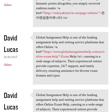
fantastic points altogether, you simply received
Adres
emblem reader. <a
href="
https://sukiyakimovie.onepage.website/">
온
카맨검증커뮤니티</a>
David
Global Assignment Help is one of the leading
Global Assignment Help is one
assignment help and writing service platforms that
Lucas
offers Online <a
href="
https://www.globalassignmenthelp.com/us/o
nline-exam-help">Exam
Help</a>, catering to a
26.08.2023
wide range of subjects. Their experienced writers
Adres
provide expertise, 24/7 support, and timely
delivery, ensuring assistance for diverse exam
formats and types.
David
Global Assignment Help is one of the leading
Global Assignment Help is one
assignment help and writing service platforms that
Lucas
offers Online Exam Help, catering to a wide range
of subjects. Their experienced writers provide