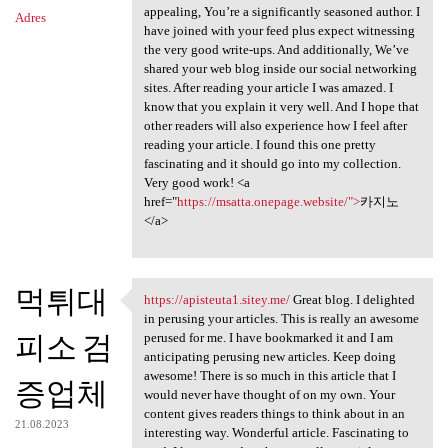
appealing, You’re a significantly seasoned author. I
Adres
have joined with your feed plus expect witnessing
the very good write-ups. And additionally, We’ve
shared your web blog inside our social networking
sites. After reading your article I was amazed. I
know that you explain it very well. And I hope that
other readers will also experience how I feel after
reading your article. I found this one pretty
fascinating and it should go into my collection.
Very good work! <a
href="
https://msatta.onepage.website/">
카지노
</a>
먹튀대
https://apisteuta1.sitey.me/
Great blog. I delighted
https://apisteuta1.sitey.me/
in perusing your articles. This is really an awesome
피소 검
perused for me. I have bookmarked it and I am
anticipating perusing new articles. Keep doing
awesome! There is so much in this article that I
증업체
would never have thought of on my own. Your
content gives readers things to think about in an
21.08.2023
interesting way. Wonderful article. Fascinating to