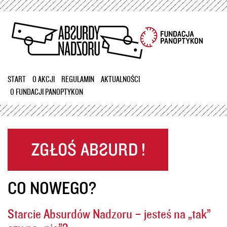
Przejdź
do
treści
START
O AKCJI
REGULAMIN
AKTUALNOŚCI
O FUNDACJI PANOPTYKON
CO NOWEGO?
Starcie Absurdów Nadzoru – jesteś na „tak”