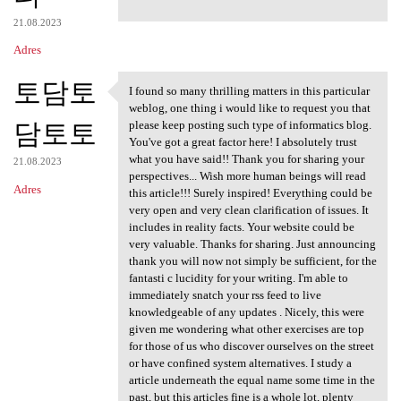
21.08.2023
Adres
토담토
I found so many thrilling matters in this particular
I found so many thrilling
weblog, one thing i would like to request you that
담토토
please keep posting such type of informatics blog.
You've got a great factor here! I absolutely trust
what you have said!! Thank you for sharing your
21.08.2023
perspectives... Wish more human beings will read
Adres
this article!!! Surely inspired! Everything could be
very open and very clean clarification of issues. It
includes in reality facts. Your website could be
very valuable. Thanks for sharing. Just announcing
thank you will now not simply be sufficient, for the
fantasti c lucidity for your writing. I'm able to
immediately snatch your rss feed to live
knowledgeable of any updates . Nicely, this were
given me wondering what other exercises are top
for those of us who discover ourselves on the street
or have confined system alternatives. I study a
article underneath the equal name some time in the
past, but this articles fine is a whole lot, plenty