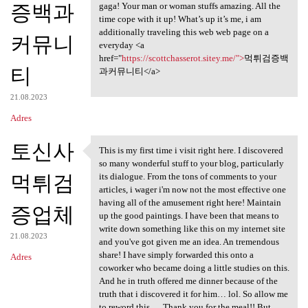
증백과
gaga! Your man or woman stuffs amazing. All the
time cope with it up! What’s up it’s me, i am
additionally traveling this web web page on a
커뮤니
everyday <a
href="
https://scottchasserot.sitey.me/">
먹튀검증백
티
과커뮤니티</a>
21.08.2023
Adres
토신사
This is my first time i visit right here. I discovered
This is my first time i visit
so many wonderful stuff to your blog, particularly
먹튀검
its dialogue. From the tons of comments to your
articles, i wager i'm now not the most effective one
having all of the amusement right here! Maintain
증업체
up the good paintings. I have been that means to
write down something like this on my internet site
21.08.2023
and you've got given me an idea. An tremendous
share! I have simply forwarded this onto a
Adres
coworker who became doing a little studies on this.
And he in truth offered me dinner because of the
truth that i discovered it for him… lol. So allow me
to reword this…. Thank you for the meal!! But