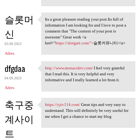
슬롯머
Its a great pleasure reading your post.Its full of
Its a great pleasure reading
information I am looking for and I love to post a
신
comment that "The content of your post is
awesome" Great work <a
href="
https://slotgari.com/">
슬롯커뮤니티</a>
03.09.2023
Adres
dfgdaa
http://www.monacoktv.com/
I feel very grateful
http://www.monacoktv.com/ I
that I read this. It is very helpful and very
04.09.2023
informative and I really learned a lot from it.
Adres
축구중
https://yjtv114.com/
Great tips and very easy to
https://yjtv114.com/ Great
understand. This will definitely be very useful for
계사이
me when I get a chance to start my blog
트