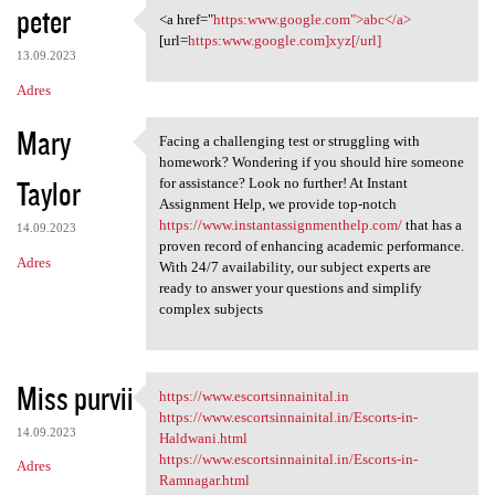
peter
<a href="
https:www.google.com">abc</a>
<a href="https:www.google.com
[url=
https:www.google.com]xyz[/url]
13.09.2023
Adres
Mary
Facing a challenging test or struggling with
Facing a challenging test or
homework? Wondering if you should hire someone
Taylor
for assistance? Look no further! At Instant
Assignment Help, we provide top-notch
https://www.instantassignmenthelp.com/
that has a
14.09.2023
proven record of enhancing academic performance.
Adres
With 24/7 availability, our subject experts are
ready to answer your questions and simplify
complex subjects
Miss purvii
https://www.escortsinnainital.in
https://www.escortsinnainital
https://www.escortsinnainital.in/Escorts-in-
14.09.2023
Haldwani.html
https://www.escortsinnainital.in/Escorts-in-
Adres
Ramnagar.html