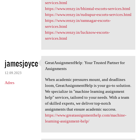
services.html
https://www.renzy.in/bhimtal-escorts-services.html
https://www.renzy.in/rudrapur-escorts-services.html
https://www.renzy.in/ramnagar-escorts-
services.html
https://www.renzy.in/lucknow-escorts-
services.html
jamesjoyce
GreatAssignmentHelp: Your Trusted Partner for
GreatAssignmentHelp: Your
Assignments
12.09.2023
When academic pressures mount, and deadlines
Adres
loom, GreatAssignmentHelp is your go-to solution.
We specialize in "machine learning assignment
help" services, tailored to your needs. With a team
of skilled experts, we deliver top-notch
assignments that ensure academic success.
https://www.greatassignmenthelp.com/machine-
learning-assignment-help/