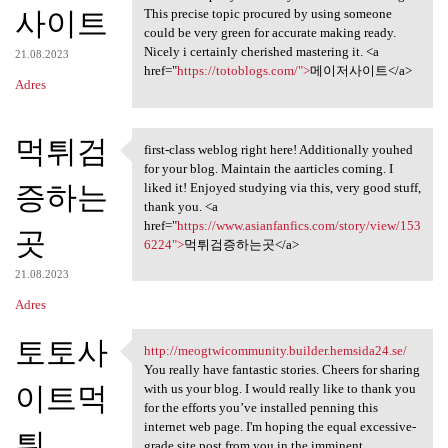
사이트
This precise topic procured by using someone
could be very green for accurate making ready.
Nicely i certainly cherished mastering it. <a
21.08.2023
href="
https://totoblogs.com/">
메이저사이트</a>
Adres
먹튀검
first-class weblog right here! Additionally youhed
first-class weblog right here
for your blog. Maintain the aarticles coming. I
증하는
liked it! Enjoyed studying via this, very good stuff,
thank you. <a
href="
https://www.asianfanfics.com/story/view/153
곳
6224">
먹튀검증하는곳</a>
21.08.2023
Adres
토토사
http://meogtwicommunity.builder.hemsida24.se/
http://meogtwicommunity
You really have fantastic stories. Cheers for sharing
이트먹
with us your blog. I would really like to thank you
for the efforts you’ve installed penning this
internet web page. I'm hoping the equal excessive-
튀
grade site post from you in the imminent