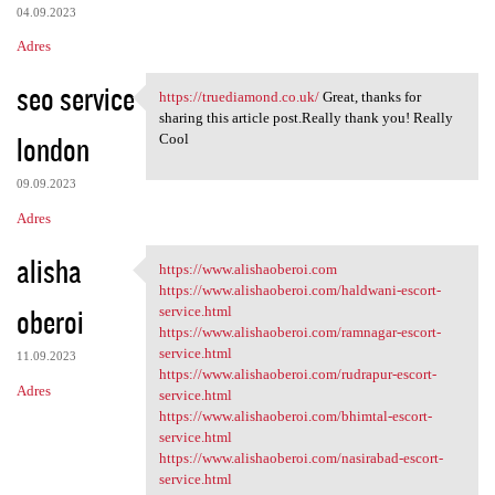
04.09.2023
Adres
seo service
https://truediamond.co.uk/
Great, thanks for
https://truediamond.co.uk/
sharing this article post.Really thank you! Really
london
Cool
09.09.2023
Adres
alisha
https://www.alishaoberoi.com
https://www.alishaoberoi.com
https://www.alishaoberoi.com/haldwani-escort-
oberoi
service.html
https://www.alishaoberoi.com/ramnagar-escort-
service.html
11.09.2023
https://www.alishaoberoi.com/rudrapur-escort-
Adres
service.html
https://www.alishaoberoi.com/bhimtal-escort-
service.html
https://www.alishaoberoi.com/nasirabad-escort-
service.html