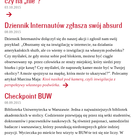
czy na „nie”?
03.10.2015
Dziennik Internautów zgłasza swój absurd
08.09.2015
Dziennik Internautów dołączył się do naszej akcji i zgłosił nam swój
przykład: „Oburzamy się na inwigilację w internecie, na działania
amerykańskich służb, ale co wiemy o inwigilacji na własnym podwórku?
Czy myślałeś, że gdy stoisz sobie pod blokiem, możesz być ciągle
obserwowany np. przez człowieka ze straży miejskiej, który siedzi przy
biurku i pije kawę? Czy myślałeś, ile naprawdę kamer może być w Twojej
okolicy? A może spojrzysz na mapkę, która może to ukazywać?”. Polecamy
artykuł Marcina Maja:
Ktoś nasikał pod kamerą, czyli inwigilacja z
perspektywy własnego podwórka
.
Checkpoint BUW
08.09.2015
Biblioteka Uniwersytecka w Warszawie. Jedna z najważniejszych bibliotek
akademickich w stolicy. Codziennie przewijają się przez nią setki studentów,
doktorantów i pracowników naukowych. Są również pasjonaci, samodzielni
badacze i warszawiacy, którzy poszukują niedostępnych gdzie indziej
pozycji. Wycieczka po mieście bez wizyty w BUW-ie też się nie liczy. W