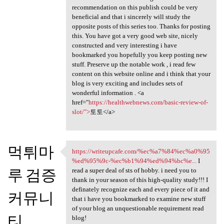
recommendation on this publish could be very
beneficial and that i sincerely will study the
opposite posts of this series too. Thanks for posting
this. You have got a very good web site, nicely
constructed and very interesting i have
bookmarked you hopefully you keep posting new
stuff. Preserve up the notable work , i read few
content on this website online and i think that your
blog is very exciting and includes sets of
wonderful information . <a
href="
https://healthwebnews.com/basic-review-of-
slot/">
토토</a>
먹튀마
https://writeupcafe.com/%ec%a7%84%ec%a0%95
https://writeupcafe.com/%ec
%ed%95%9c-%ec%b1%94%ed%94%bc%e...
I
루 검증
read a super deal of sts of hobby. i need you to
thank in your season of this high-quality study!!! I
definately recognize each and every piece of it and
커뮤니
that i have you bookmarked to examine new stuff
of your blog an unquestionable requirement read
티
blog!