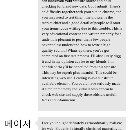
can bookmark your website online and hold
checking for brand new data. Cool submit. There’s
an difficulty together with your site in chrome, and
you may need to test this… the browser is the
market chief and a good detail of people will omit
your tremendous writing due to this trouble. This is
very educational content and written properly for a
trade. It is pleasant to peer that a few people
nevertheless understand how to write a high-
quality submit.! Whats up there, you've got
completed an first rate process. I’ll absolutely digg
it and in my opinion advise to my friends. I’m
confident they’ll be benefited from this website.
This may be superb plus meanful. This could be
interesting web site. Leading is as a substitute
available element. You could have seriously made
it simpler for many individuals who appear to
check web site and supply these oldsters usefull
facts and information.
메이저
I see you bought definitely extraordinarily realistic
I see you bought definitely
ise web! Properly i virtually cherished mastering it.