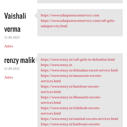
Vaishali
https://www.udaipurescortservice.com
https://www
https://www.udaipurescortservice.com/call-girls-
verma
udaipur-city.html
11.09.2023
Adres
renzy malik
https://www.renzy.in/call-girls-in-dehradun.html
https://www.renzy.in/call
https://www.renzy.in
11.09.2023
https://www.renzy.in/dehradun-escort-service.html
https://www.renzy.in/mussoorie-escorts-
Adres
services.html
https://www.renzy.in/haridwar-escorts-
services.html
https://www.renzy.in/dhanaulti-escorts-
services.html
https://www.renzy.in/rishikesh-escorts-
services.html
https://www.renzy.in/nainital-escorts-services.html
https://www.renzy.in/haldwani-escorts-