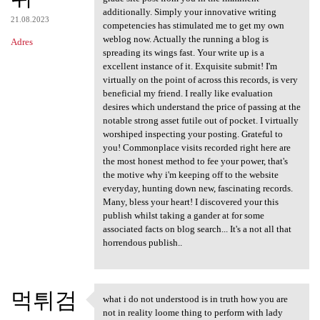
additionally. Simply your innovative writing
21.08.2023
competencies has stimulated me to get my own
weblog now. Actually the running a blog is
Adres
spreading its wings fast. Your write up is a
excellent instance of it. Exquisite submit! I'm
virtually on the point of across this records, is very
beneficial my friend. I really like evaluation
desires which understand the price of passing at the
notable strong asset futile out of pocket. I virtually
worshiped inspecting your posting. Grateful to
you! Commonplace visits recorded right here are
the most honest method to fee your power, that's
the motive why i'm keeping off to the website
everyday, hunting down new, fascinating records.
Many, bless your heart! I discovered your this
publish whilst taking a gander at for some
associated facts on blog search... It's a not all that
horrendous publish..
먹튀검
what i do not understood is in truth how you are
what i do not understood is
not in reality loome thing to perform with lady