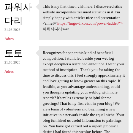
K
파워사
This is my first time i visit here. I discovered sthis
This is my first time i visit
o
website incorporates treasured statistics in it. I'm
다리
m
simply happy with articles nice and presentation.
<a href="
https://hugo-dixon.com/power-ladder/">
e
파워사다리</a>
21.08.2023
n
Adres
t
토토
a
Recognizes for paper this kind of beneficial
Recognizes for paper this
composition, i stumbled beside your weblog
r
21.08.2023
except decipher a restrained announce. I want your
z
method of inscription.. Thank you for taking the
Adres
time to discuss this, i feel strongly approximately it
e
and love getting to know greater on this topic. If
feasible, as you advantage understanding, could
you thoughts updating your weblog with more
records? It's miles extremely helpful for me
greetings! That is my first visit in your blog! We
are a team of volunteers and beginning a new
initiative in a network inside the equal niche. Your
blog furnished us useful information to paintings
on. You have got carried out a superb process! I
desire i had found this weblog before. The