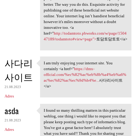
better. The way you do this. Exquisite activity for
publishing one of these beneficial net website
online. Your internet log isn’t handiest beneficial
however it's miles moreover without a doubt
innovative too. <a
href="
http://todamtoto.pbworks.com/w/page/1504
47189/todamtoto#view=page">
토담토담토토</a>
사다리
I am truly enjoying your internet site. You
I am truly enjoying your
certainly <a href="
https://dmx-
사이트
official.com/%ec%82%ac%eb%8b%a4%eb%a6%
ac%ec%82%ac%ec%9d%b4%e...
사다리사이트
</a>
21.08.2023
Adres
asda
I found so many thrilling matters in this particular
I found so many thrilling
weblog, one thing i would like to request you that
21.08.2023
please keep posting such type of informatics blog.
You've got a great factor here! I absolutely trust
Adres
what you have said!! Thank you for sharing your