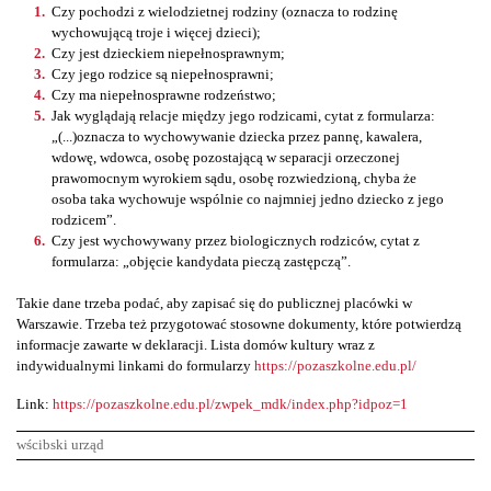
Czy pochodzi z wielodzietnej rodziny (oznacza to rodzinę
wychowującą troje i więcej dzieci);
Czy jest dzieckiem niepełnosprawnym;
Czy jego rodzice są niepełnosprawni;
Czy ma niepełnosprawne rodzeństwo;
Jak wyglądają relacje między jego rodzicami, cytat z formularza:
„(...)oznacza to wychowywanie dziecka przez pannę, kawalera,
wdowę, wdowca, osobę pozostającą w separacji orzeczonej
prawomocnym wyrokiem sądu, osobę rozwiedzioną, chyba że
osoba taka wychowuje wspólnie co najmniej jedno dziecko z jego
rodzicem”.
Czy jest wychowywany przez biologicznych rodziców, cytat z
formularza: „objęcie kandydata pieczą zastępczą”.
Takie dane trzeba podać, aby zapisać się do publicznej placówki w
Warszawie. Trzeba też przygotować stosowne dokumenty, które potwierdzą
informacje zawarte w deklaracji. Lista domów kultury wraz z
indywidualnymi linkami do formularzy
https://pozaszkolne.edu.pl/
Link:
https://pozaszkolne.edu.pl/zwpek_mdk/index.php?idpoz=1
wścibski urząd