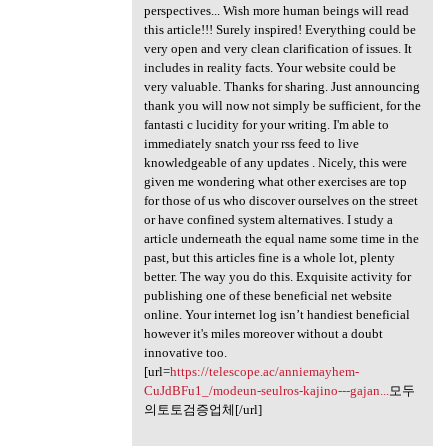
perspectives... Wish more human beings will read
this article!!! Surely inspired! Everything could be
very open and very clean clarification of issues. It
includes in reality facts. Your website could be
very valuable. Thanks for sharing. Just announcing
thank you will now not simply be sufficient, for the
fantasti c lucidity for your writing. I'm able to
immediately snatch your rss feed to live
knowledgeable of any updates . Nicely, this were
given me wondering what other exercises are top
for those of us who discover ourselves on the street
or have confined system alternatives. I study a
article underneath the equal name some time in the
past, but this articles fine is a whole lot, plenty
better. The way you do this. Exquisite activity for
publishing one of these beneficial net website
online. Your internet log isn’t handiest beneficial
however it's miles moreover without a doubt
innovative too.
[url=
https://telescope.ac/anniemayhem-
CuJdBFu1_/modeun-seulros-kajino---gajan...
모두
의토토검증업체[/url]