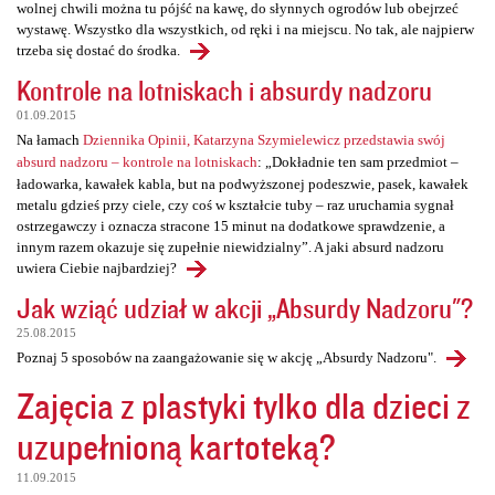
wolnej chwili można tu pójść na kawę, do słynnych ogrodów lub obejrzeć
wystawę. Wszystko dla wszystkich, od ręki i na miejscu. No tak, ale najpierw
trzeba się dostać do środka.
Kontrole na lotniskach i absurdy nadzoru
01.09.2015
Na łamach
Dziennika Opinii, Katarzyna Szymielewicz przedstawia swój
absurd nadzoru – kontrole na lotniskach
: „Dokładnie ten sam przedmiot –
ładowarka, kawałek kabla, but na podwyższonej podeszwie, pasek, kawałek
metalu gdzieś przy ciele, czy coś w kształcie tuby – raz uruchamia sygnał
ostrzegawczy i oznacza stracone 15 minut na dodatkowe sprawdzenie, a
innym razem okazuje się zupełnie niewidzialny”. A jaki absurd nadzoru
uwiera Ciebie najbardziej?
Jak wziąć udział w akcji „Absurdy Nadzoru"?
25.08.2015
Poznaj 5 sposobów na zaangażowanie się w akcję „Absurdy Nadzoru".
Zajęcia z plastyki tylko dla dzieci z
uzupełnioną kartoteką?
11.09.2015