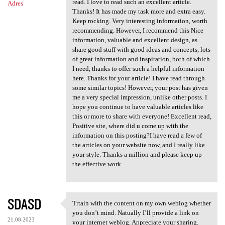
read. I love to read such an excellent article.
Adres
Thanks! It has made my task more and extra easy.
Keep rocking. Very interesting information, worth
recommending. However, I recommend this Nice
information, valuable and excellent design, as
share good stuff with good ideas and concepts, lots
of great information and inspiration, both of which
I need, thanks to offer such a helpful information
here. Thanks for your article! I have read through
some similar topics! However, your post has given
me a very special impression, unlike other posts. I
hope you continue to have valuable articles like
this or more to share with everyone! Excellent read,
Positive site, where did u come up with the
information on this posting?I have read a few of
the articles on your website now, and I really like
your style. Thanks a million and please keep up
the effective work .
SDASD
Trtain with the content on my own weblog whether
Trtain with the content on my
you don’t mind. Natually I’ll provide a link on
21.08.2023
your internet weblog. Appreciate your sharing.