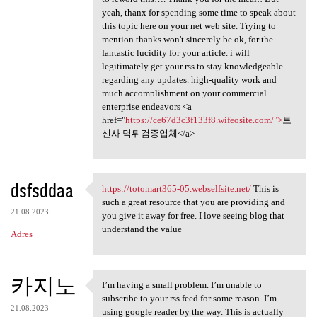
yeah, thanx for spending some time to speak about
this topic here on your net web site. Trying to
mention thanks won't sincerely be ok, for the
fantastic lucidity for your article. i will
legitimately get your rss to stay knowledgeable
regarding any updates. high-quality work and
much accomplishment on your commercial
enterprise endeavors <a
href="
https://ce67d3c3f133f8.wifeosite.com/">
토
신사 먹튀검증업체</a>
dsfsddaa
https://totomart365-05.webselfsite.net/
This is
https://totomart365-05
such a great resource that you are providing and
21.08.2023
you give it away for free. I love seeing blog that
understand the value
Adres
카지노
I’m having a small problem. I’m unable to
I’m having a small problem. I
subscribe to your rss feed for some reason. I’m
21.08.2023
using google reader by the way. This is actually