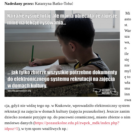
Nadesłany przez:
Katarzyna Batko-Tołuć
Mi
asto
st.
War
sza
wa,
o
ile
się
nie
myl
ę to
wła
sna
inn
owa
cja, gdyż nie widzę tego np. w Krakowie, wprowadziło elektroniczny system
rekrutacji na zajęcia w domach kultury (zajęcia pozaszkolne). Jeszcze zanim
dziecko zostanie przyjęte np. do pracowni ceramicznej, miasto zbierze o nim
mnóstwo danych (
https://pozaszkolne.edu.pl/zwpek_mdk/index.php?
idpoz=1
), w tym sporo wrażliwych np.: