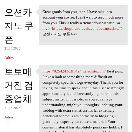
오션카
Great goods from you, man. I have take into
Great goods from you, man. I
account your stwise. I can't wait to read much more
지노 쿠
from you. This is really a tremendous website. <a
href="
https://shopthehotdeals.com/oceancasino/">
오션카지노 쿠폰</a>
폰
21.08.2023
Adres
토토매
https://8254243c3fb424.wifeosite.com/
Ibest post.
https://8254243c3fb424
I take a look at some thing more difficult on
거진 검
completely specific blogs everyday. Thank you for
taking the time to speak about this, i sense strongly
approximately it and love studying more in this
증업체
subject matter. If possible, as you advantage
understanding, might you thoughts updating your
21.08.2023
weblog with extra statistics? It's far extremely
beneficial for me . i am normally to blogging i
Adres
genuinely respect your content material. Your
content material has absolutely peaks my hobby. I