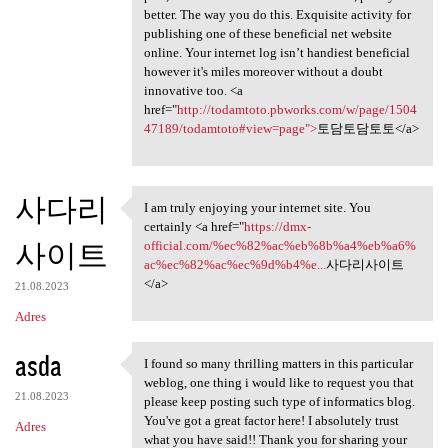
better. The way you do this. Exquisite activity for
publishing one of these beneficial net website
online. Your internet log isn’t handiest beneficial
however it's miles moreover without a doubt
innovative too. <a
href="
http://todamtoto.pbworks.com/w/page/1504
47189/todamtoto#view=page">
토담토담토토</a>
사다리
I am truly enjoying your internet site. You
I am truly enjoying your
certainly <a href="
https://dmx-
사이트
official.com/%ec%82%ac%eb%8b%a4%eb%a6%
ac%ec%82%ac%ec%9d%b4%e...
사다리사이트
</a>
21.08.2023
Adres
asda
I found so many thrilling matters in this particular
I found so many thrilling
weblog, one thing i would like to request you that
21.08.2023
please keep posting such type of informatics blog.
You've got a great factor here! I absolutely trust
Adres
what you have said!! Thank you for sharing your