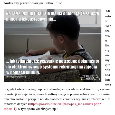
Nadesłany przez:
Katarzyna Batko-Tołuć
Mi
asto
st.
War
sza
wa,
o
ile
się
nie
myl
ę to
wła
sna
inn
owa
cja, gdyż nie widzę tego np. w Krakowie, wprowadziło elektroniczny system
rekrutacji na zajęcia w domach kultury (zajęcia pozaszkolne). Jeszcze zanim
dziecko zostanie przyjęte np. do pracowni ceramicznej, miasto zbierze o nim
mnóstwo danych (
https://pozaszkolne.edu.pl/zwpek_mdk/index.php?
idpoz=1
), w tym sporo wrażliwych np.: