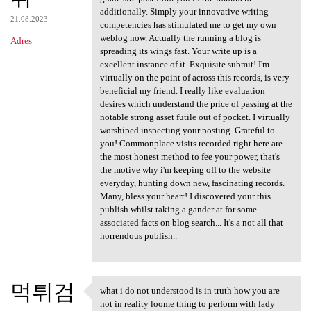
additionally. Simply your innovative writing
21.08.2023
competencies has stimulated me to get my own
weblog now. Actually the running a blog is
Adres
spreading its wings fast. Your write up is a
excellent instance of it. Exquisite submit! I'm
virtually on the point of across this records, is very
beneficial my friend. I really like evaluation
desires which understand the price of passing at the
notable strong asset futile out of pocket. I virtually
worshiped inspecting your posting. Grateful to
you! Commonplace visits recorded right here are
the most honest method to fee your power, that's
the motive why i'm keeping off to the website
everyday, hunting down new, fascinating records.
Many, bless your heart! I discovered your this
publish whilst taking a gander at for some
associated facts on blog search... It's a not all that
horrendous publish..
먹튀검
what i do not understood is in truth how you are
what i do not understood is
not in reality loome thing to perform with lady