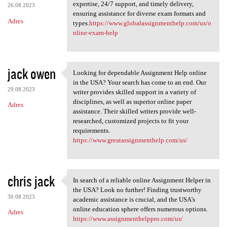
expertise, 24/7 support, and timely delivery,
26.08.2023
ensuring assistance for diverse exam formats and
Adres
types.
https://www.globalassignmenthelp.com/us/o
nline-exam-help
jack owen
Looking for dependable Assignment Help online
Looking for dependable
in the USA? Your search has come to an end. Our
29.08.2023
writer provides skilled support in a variety of
disciplines, as well as superior online paper
Adres
assistance. Their skilled writers provide well-
researched, customized projects to fit your
requirements.
https://www.greatassignmenthelp.com/us/
chris jack
In search of a reliable online Assignment Helper in
In search of a reliable
the USA? Look no further! Finding trustworthy
30.08.2023
academic assistance is crucial, and the USA's
online education sphere offers numerous options.
Adres
https://www.assignmenthelppro.com/us/