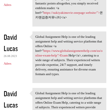
fantastic points altogether, you simply received
Adres
emblem reader. <a
href="
https://sukiyakimovie.onepage.website/">
온
카맨검증커뮤니티</a>
David
Global Assignment Help is one of the leading
Global Assignment Help is one
assignment help and writing service platforms that
Lucas
offers Online <a
href="
https://www.globalassignmenthelp.com/us/o
nline-exam-help">Exam
Help</a>, catering to a
26.08.2023
wide range of subjects. Their experienced writers
Adres
provide expertise, 24/7 support, and timely
delivery, ensuring assistance for diverse exam
formats and types.
David
Global Assignment Help is one of the leading
Global Assignment Help is one
assignment help and writing service platforms that
Lucas
offers Online Exam Help, catering to a wide range
of subjects. Their experienced writers provide