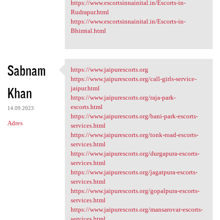
https://www.escortsinnainital.in/Escorts-in-
Rudrapur.html
https://www.escortsinnainital.in/Escorts-in-
Bhimtal.html
Sabnam
https://www.jaipurescorts.org
https://www.jaipurescorts.org
https://www.jaipurescorts.org/call-girls-service-
Khan
jaipur.html
https://www.jaipurescorts.org/raja-park-
escorts.html
14.09.2023
https://www.jaipurescorts.org/bani-park-escorts-
Adres
services.html
https://www.jaipurescorts.org/tonk-road-escorts-
services.html
https://www.jaipurescorts.org/durgapura-escorts-
services.html
https://www.jaipurescorts.org/jagatpura-escorts-
services.html
https://www.jaipurescorts.org/gopalpura-escorts-
services.html
https://www.jaipurescorts.org/mansarovar-escorts-
services.html