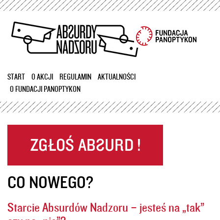
Przejdź
do
treści
START
O AKCJI
REGULAMIN
AKTUALNOŚCI
O FUNDACJI PANOPTYKON
CO NOWEGO?
Starcie Absurdów Nadzoru – jesteś na „tak”