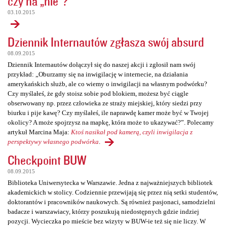
czy na „nie”?
03.10.2015
Dziennik Internautów zgłasza swój absurd
08.09.2015
Dziennik Internautów dołączył się do naszej akcji i zgłosił nam swój
przykład: „Oburzamy się na inwigilację w internecie, na działania
amerykańskich służb, ale co wiemy o inwigilacji na własnym podwórku?
Czy myślałeś, że gdy stoisz sobie pod blokiem, możesz być ciągle
obserwowany np. przez człowieka ze straży miejskiej, który siedzi przy
biurku i pije kawę? Czy myślałeś, ile naprawdę kamer może być w Twojej
okolicy? A może spojrzysz na mapkę, która może to ukazywać?”. Polecamy
artykuł Marcina Maja:
Ktoś nasikał pod kamerą, czyli inwigilacja z
perspektywy własnego podwórka
.
Checkpoint BUW
08.09.2015
Biblioteka Uniwersytecka w Warszawie. Jedna z najważniejszych bibliotek
akademickich w stolicy. Codziennie przewijają się przez nią setki studentów,
doktorantów i pracowników naukowych. Są również pasjonaci, samodzielni
badacze i warszawiacy, którzy poszukują niedostępnych gdzie indziej
pozycji. Wycieczka po mieście bez wizyty w BUW-ie też się nie liczy. W