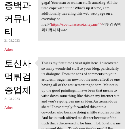
증백과
gaga! Your man or woman stuffs amazing. All the
time cope with it up! What’s up it’s me, i am
additionally traveling this web web page on a
커뮤니
everyday <a
href="
https://scottchasserot.sitey.me/">
먹튀검증백
티
과커뮤니티</a>
21.08.2023
Adres
토신사
This is my first time i visit right here. I discovered
This is my first time i visit
so many wonderful stuff to your blog, particularly
먹튀검
its dialogue. From the tons of comments to your
articles, i wager i'm now not the most effective one
having all of the amusement right here! Maintain
증업체
up the good paintings. I have been that means to
write down something like this on my internet site
21.08.2023
and you've got given me an idea. An tremendous
share! I have simply forwarded this onto a
Adres
coworker who became doing a little studies on this.
And he in truth offered me dinner because of the
truth that i discovered it for him… lol. So allow me
to reword this…. Thank you for the meal!! But