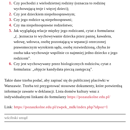
Czy pochodzi z wielodzietnej rodziny (oznacza to rodzinę
wychowującą troje i więcej dzieci);
Czy jest dzieckiem niepełnosprawnym;
Czy jego rodzice są niepełnosprawni;
Czy ma niepełnosprawne rodzeństwo;
Jak wyglądają relacje między jego rodzicami, cytat z formularza:
„(...)oznacza to wychowywanie dziecka przez pannę, kawalera,
wdowę, wdowca, osobę pozostającą w separacji orzeczonej
prawomocnym wyrokiem sądu, osobę rozwiedzioną, chyba że
osoba taka wychowuje wspólnie co najmniej jedno dziecko z jego
rodzicem”.
Czy jest wychowywany przez biologicznych rodziców, cytat z
formularza: „objęcie kandydata pieczą zastępczą”.
Takie dane trzeba podać, aby zapisać się do publicznej placówki w
Warszawie. Trzeba też przygotować stosowne dokumenty, które potwierdzą
informacje zawarte w deklaracji. Lista domów kultury wraz z
indywidualnymi linkami do formularzy
https://pozaszkolne.edu.pl/
Link:
https://pozaszkolne.edu.pl/zwpek_mdk/index.php?idpoz=1
wścibski urząd