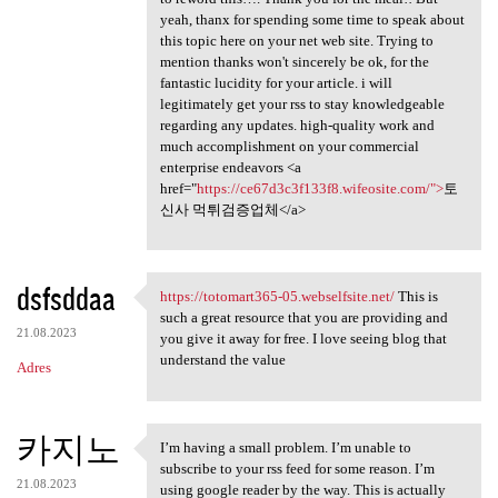
yeah, thanx for spending some time to speak about
this topic here on your net web site. Trying to
mention thanks won't sincerely be ok, for the
fantastic lucidity for your article. i will
legitimately get your rss to stay knowledgeable
regarding any updates. high-quality work and
much accomplishment on your commercial
enterprise endeavors <a
href="
https://ce67d3c3f133f8.wifeosite.com/">
토
신사 먹튀검증업체</a>
dsfsddaa
https://totomart365-05.webselfsite.net/
This is
https://totomart365-05
such a great resource that you are providing and
21.08.2023
you give it away for free. I love seeing blog that
understand the value
Adres
카지노
I’m having a small problem. I’m unable to
I’m having a small problem. I
subscribe to your rss feed for some reason. I’m
21.08.2023
using google reader by the way. This is actually