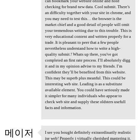
can bookmark your website online and hold
checking for brand new data. Cool submit. There’s
an difficulty together with your site in chrome, and
you may need to test this… the browser is the
market chief and a good detail of people will omit
your tremendous writing due to this trouble. This is
very educational content and written properly for a
trade. It is pleasant to peer that a few people
nevertheless understand how to write a high-
quality submit.! Whats up there, you've got
completed an first rate process. I’ll absolutely digg
it and in my opinion advise to my friends. I’m
confident they’ll be benefited from this website.
This may be superb plus meanful. This could be
interesting web site. Leading is as a substitute
available element. You could have seriously made
it simpler for many individuals who appear to
check web site and supply these oldsters usefull
facts and information.
메이저
I see you bought definitely extraordinarily realistic
I see you bought definitely
ise web! Properly i virtually cherished mastering it.