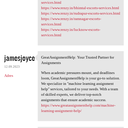
services.html
https://www.renzy.in/bhimtal-escorts-services.html
https://www.renzy.in/rudrapur-escorts-services.html
https://www.renzy.in/ramnagar-escorts-
services.html
https://www.renzy.in/lucknow-escorts-
services.html
jamesjoyce
GreatAssignmentHelp: Your Trusted Partner for
GreatAssignmentHelp: Your
Assignments
12.09.2023
When academic pressures mount, and deadlines
Adres
loom, GreatAssignmentHelp is your go-to solution.
We specialize in "machine learning assignment
help" services, tailored to your needs. With a team
of skilled experts, we deliver top-notch
assignments that ensure academic success.
https://www.greatassignmenthelp.com/machine-
learning-assignment-help/