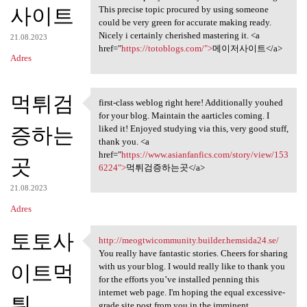
사이트
This precise topic procured by using someone
could be very green for accurate making ready.
Nicely i certainly cherished mastering it. <a
21.08.2023
href="
https://totoblogs.com/">
메이저사이트</a>
Adres
먹튀검
first-class weblog right here! Additionally youhed
first-class weblog right here
for your blog. Maintain the aarticles coming. I
증하는
liked it! Enjoyed studying via this, very good stuff,
thank you. <a
href="
https://www.asianfanfics.com/story/view/153
곳
6224">
먹튀검증하는곳</a>
21.08.2023
Adres
토토사
http://meogtwicommunity.builder.hemsida24.se/
http://meogtwicommunity
You really have fantastic stories. Cheers for sharing
이트먹
with us your blog. I would really like to thank you
for the efforts you’ve installed penning this
internet web page. I'm hoping the equal excessive-
튀
grade site post from you in the imminent