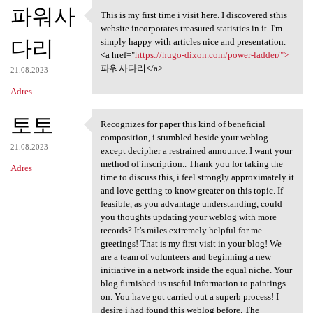
K
파워사
This is my first time i visit here. I discovered sthis
This is my first time i visit
o
website incorporates treasured statistics in it. I'm
다리
m
simply happy with articles nice and presentation.
<a href="
https://hugo-dixon.com/power-ladder/">
e
파워사다리</a>
21.08.2023
n
Adres
t
토토
a
Recognizes for paper this kind of beneficial
Recognizes for paper this
composition, i stumbled beside your weblog
r
21.08.2023
except decipher a restrained announce. I want your
z
method of inscription.. Thank you for taking the
Adres
time to discuss this, i feel strongly approximately it
e
and love getting to know greater on this topic. If
feasible, as you advantage understanding, could
you thoughts updating your weblog with more
records? It's miles extremely helpful for me
greetings! That is my first visit in your blog! We
are a team of volunteers and beginning a new
initiative in a network inside the equal niche. Your
blog furnished us useful information to paintings
on. You have got carried out a superb process! I
desire i had found this weblog before. The