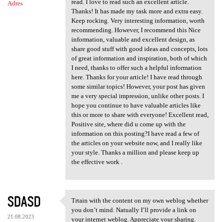
read. I love to read such an excellent article.
Adres
Thanks! It has made my task more and extra easy.
Keep rocking. Very interesting information, worth
recommending. However, I recommend this Nice
information, valuable and excellent design, as
share good stuff with good ideas and concepts, lots
of great information and inspiration, both of which
I need, thanks to offer such a helpful information
here. Thanks for your article! I have read through
some similar topics! However, your post has given
me a very special impression, unlike other posts. I
hope you continue to have valuable articles like
this or more to share with everyone! Excellent read,
Positive site, where did u come up with the
information on this posting?I have read a few of
the articles on your website now, and I really like
your style. Thanks a million and please keep up
the effective work .
SDASD
Trtain with the content on my own weblog whether
Trtain with the content on my
you don’t mind. Natually I’ll provide a link on
21.08.2023
your internet weblog. Appreciate your sharing.