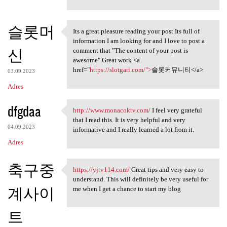
슬롯머
Its a great pleasure reading your post.Its full of
Its a great pleasure reading
information I am looking for and I love to post a
신
comment that "The content of your post is
awesome" Great work <a
href="
https://slotgari.com/">
슬롯커뮤니티</a>
03.09.2023
Adres
dfgdaa
http://www.monacoktv.com/
I feel very grateful
http://www.monacoktv.com/ I
that I read this. It is very helpful and very
04.09.2023
informative and I really learned a lot from it.
Adres
축구중
https://yjtv114.com/
Great tips and very easy to
https://yjtv114.com/ Great
understand. This will definitely be very useful for
계사이
me when I get a chance to start my blog
트