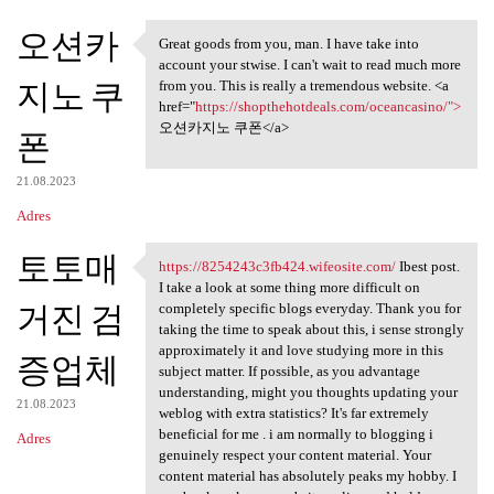
오션카
Great goods from you, man. I have take into
Great goods from you, man. I
account your stwise. I can't wait to read much more
지노 쿠
from you. This is really a tremendous website. <a
href="
https://shopthehotdeals.com/oceancasino/">
오션카지노 쿠폰</a>
폰
21.08.2023
Adres
토토매
https://8254243c3fb424.wifeosite.com/
Ibest post.
https://8254243c3fb424
I take a look at some thing more difficult on
거진 검
completely specific blogs everyday. Thank you for
taking the time to speak about this, i sense strongly
approximately it and love studying more in this
증업체
subject matter. If possible, as you advantage
understanding, might you thoughts updating your
21.08.2023
weblog with extra statistics? It's far extremely
beneficial for me . i am normally to blogging i
Adres
genuinely respect your content material. Your
content material has absolutely peaks my hobby. I