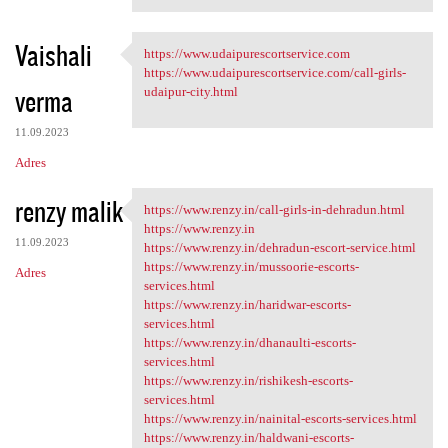
Vaishali
https://www.udaipurescortservice.com
https://www
https://www.udaipurescortservice.com/call-girls-
verma
udaipur-city.html
11.09.2023
Adres
renzy malik
https://www.renzy.in/call-girls-in-dehradun.html
https://www.renzy.in/call
https://www.renzy.in
11.09.2023
https://www.renzy.in/dehradun-escort-service.html
https://www.renzy.in/mussoorie-escorts-
Adres
services.html
https://www.renzy.in/haridwar-escorts-
services.html
https://www.renzy.in/dhanaulti-escorts-
services.html
https://www.renzy.in/rishikesh-escorts-
services.html
https://www.renzy.in/nainital-escorts-services.html
https://www.renzy.in/haldwani-escorts-