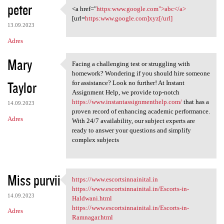
peter
<a href="
https:www.google.com">abc</a>
<a href="https:www.google.com
[url=
https:www.google.com]xyz[/url]
13.09.2023
Adres
Mary
Facing a challenging test or struggling with
Facing a challenging test or
homework? Wondering if you should hire someone
Taylor
for assistance? Look no further! At Instant
Assignment Help, we provide top-notch
https://www.instantassignmenthelp.com/
that has a
14.09.2023
proven record of enhancing academic performance.
Adres
With 24/7 availability, our subject experts are
ready to answer your questions and simplify
complex subjects
Miss purvii
https://www.escortsinnainital.in
https://www.escortsinnainital
https://www.escortsinnainital.in/Escorts-in-
14.09.2023
Haldwani.html
https://www.escortsinnainital.in/Escorts-in-
Adres
Ramnagar.html