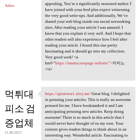
appealing, You’re a significantly seasoned author. I
Adres
have joined with your feed plus expect witnessing
the very good write-ups. And additionally, We’ve
shared your web blog inside our social networking
sites. After reading your article I was amazed. I
know that you explain it very well. And I hope that
other readers will also experience how I feel after
reading your article. I found this one pretty
fascinating and it should go into my collection.
Very good work! <a
href="
https://msatta.onepage.website/">
카지노
</a>
먹튀대
https://apisteuta1.sitey.me/
Great blog. I delighted
https://apisteuta1.sitey.me/
in perusing your articles. This is really an awesome
피소 검
perused for me. I have bookmarked it and I am
anticipating perusing new articles. Keep doing
awesome! There is so much in this article that I
증업체
would never have thought of on my own. Your
content gives readers things to think about in an
21.08.2023
interesting way. Wonderful article. Fascinating to