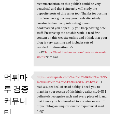
recommendation on this publish could be very
beneficial and that i sincerely will study the
opposite posts of this series too. Thanks for posting
this. You have got a very good web site, nicely
constructed and very interesting i have
bookmarked you hopefully you keep posting new
stuff. Preserve up the notable work , i read few
content on this website online and i think that your
blog is very exciting and includes sets of
wonderful information . <a
href="
https://healthwebnews.com/basic-review-of-
slot/">
토토</a>
먹튀마
https://writeupcafe.com/%ec%a7%84%ec%a0%95
https://writeupcafe.com/%ec
%ed%95%9c-%ec%b1%94%ed%94%bc%e...
I
루 검증
read a super deal of sts of hobby. i need you to
thank in your season of this high-quality study!!! I
definately recognize each and every piece of it and
커뮤니
that i have you bookmarked to examine new stuff
of your blog an unquestionable requirement read
티
blog!