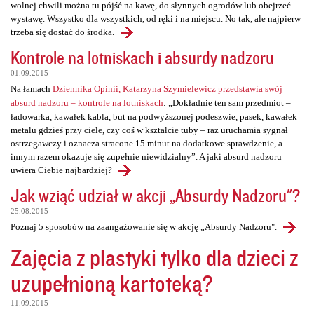
wolnej chwili można tu pójść na kawę, do słynnych ogrodów lub obejrzeć
wystawę. Wszystko dla wszystkich, od ręki i na miejscu. No tak, ale najpierw
trzeba się dostać do środka.
Kontrole na lotniskach i absurdy nadzoru
01.09.2015
Na łamach
Dziennika Opinii, Katarzyna Szymielewicz przedstawia swój
absurd nadzoru – kontrole na lotniskach
: „Dokładnie ten sam przedmiot –
ładowarka, kawałek kabla, but na podwyższonej podeszwie, pasek, kawałek
metalu gdzieś przy ciele, czy coś w kształcie tuby – raz uruchamia sygnał
ostrzegawczy i oznacza stracone 15 minut na dodatkowe sprawdzenie, a
innym razem okazuje się zupełnie niewidzialny”. A jaki absurd nadzoru
uwiera Ciebie najbardziej?
Jak wziąć udział w akcji „Absurdy Nadzoru"?
25.08.2015
Poznaj 5 sposobów na zaangażowanie się w akcję „Absurdy Nadzoru".
Zajęcia z plastyki tylko dla dzieci z
uzupełnioną kartoteką?
11.09.2015