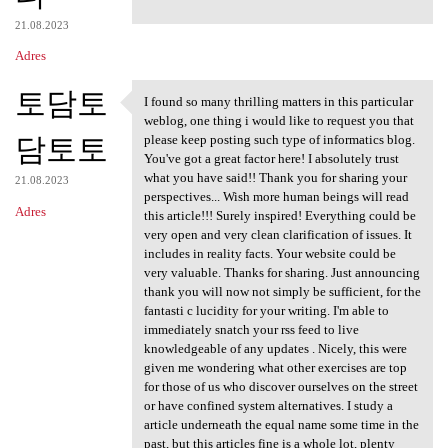
21.08.2023
Adres
토담토
I found so many thrilling matters in this particular
I found so many thrilling
weblog, one thing i would like to request you that
담토토
please keep posting such type of informatics blog.
You've got a great factor here! I absolutely trust
what you have said!! Thank you for sharing your
21.08.2023
perspectives... Wish more human beings will read
Adres
this article!!! Surely inspired! Everything could be
very open and very clean clarification of issues. It
includes in reality facts. Your website could be
very valuable. Thanks for sharing. Just announcing
thank you will now not simply be sufficient, for the
fantasti c lucidity for your writing. I'm able to
immediately snatch your rss feed to live
knowledgeable of any updates . Nicely, this were
given me wondering what other exercises are top
for those of us who discover ourselves on the street
or have confined system alternatives. I study a
article underneath the equal name some time in the
past, but this articles fine is a whole lot, plenty