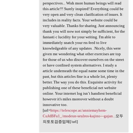
perspectives... Wish more human beings will read
this article!!! Surely inspired! Everything could be
very open and very clean clarification of issues. It
includes in reality facts. Your website could be
very valuable. Thanks for sharing. Just announcing
thank you will now not simply be sufficient, for the
fantasti c lucidity for your writing. I'm able to
immediately snatch your rss feed to live
knowledgeable of any updates . Nicely, this were
given me wondering what other exercises are top
for those of us who discover ourselves on the street
or have confined system alternatives. I study a
article underneath the equal name some time in the
past, but this articles fine is a whole lot, plenty
better. The way you do this. Exquisite activity for
publishing one of these beneficial net website
online. Your internet log isn’t handiest beneficial
however it's miles moreover without a doubt
innovative too.
[url=
https://telescope.ac/anniemayhem-
CuJdBFu1_/modeun-seulros-kajino---gajan...
모두
의토토검증업체[/url]