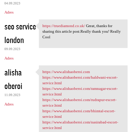
04.09.2023
Adres
seo service
https://truediamond.co.uk/
Great, thanks for
https://truediamond.co.uk/
sharing this article post.Really thank you! Really
london
Cool
09.09.2023
Adres
alisha
https://www.alishaoberoi.com
https://www.alishaoberoi.com
https://www.alishaoberoi.com/haldwani-escort-
oberoi
service.html
https://www.alishaoberoi.com/ramnagar-escort-
service.html
11.09.2023
https://www.alishaoberoi.com/rudrapur-escort-
Adres
service.html
https://www.alishaoberoi.com/bhimtal-escort-
service.html
https://www.alishaoberoi.com/nasirabad-escort-
service.html