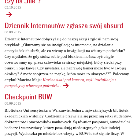
czy na „nie”?
03.10.2015
Dziennik Internautów zgłasza swój absurd
08.09.2015
Dziennik Internautów dołączył się do naszej akcji i zgłosił nam swój
przykład: „Oburzamy się na inwigilację w internecie, na działania
amerykańskich służb, ale co wiemy o inwigilacji na własnym podwórku?
Czy myślałeś, że gdy stoisz sobie pod blokiem, możesz być ciągle
obserwowany np. przez człowieka ze straży miejskiej, który siedzi przy
biurku i pije kawę? Czy myślałeś, ile naprawdę kamer może być w Twojej
okolicy? A może spojrzysz na mapkę, która może to ukazywać?”. Polecamy
artykuł Marcina Maja:
Ktoś nasikał pod kamerą, czyli inwigilacja z
perspektywy własnego podwórka
.
Checkpoint BUW
08.09.2015
Biblioteka Uniwersytecka w Warszawie. Jedna z najważniejszych bibliotek
akademickich w stolicy. Codziennie przewijają się przez nią setki studentów,
doktorantów i pracowników naukowych. Są również pasjonaci, samodzielni
badacze i warszawiacy, którzy poszukują niedostępnych gdzie indziej
pozycji. Wycieczka po mieście bez wizyty w BUW-ie też się nie liczy. W