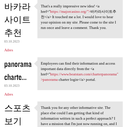
K
바카라
That's a really impressive new idea! <a
That's a really impressive
o
href="
https://majorcasino.org/">
바카라사이트추
사이트
m
천</a> It touched me a lot. I would love to hear
your opinion on my site. Please come to the site I
e
run once and leave a comment. Thank you.
추천
n
t
03.10.2023
a
Adres
r
panorama
Employees can find their information and access
z
Employees can find their
important data directly from the <a
e
charte...
href="
https://www.beatstars.com/charterpanorama"
>panorama
charter login</a> portal.
03.10.2023
Adres
스포츠
Thank you for any other informative site. The
Thank you for any other
place else could I am getting that kind of
보기
information written in such a perfect approach? I
have a mission that I'm just now running on, and I