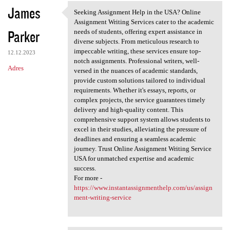
James
Seeking Assignment Help in the USA? Online
Seeking Assignment Help in
Assignment Writing Services cater to the academic
Parker
needs of students, offering expert assistance in
diverse subjects. From meticulous research to
impeccable writing, these services ensure top-
12.12.2023
notch assignments. Professional writers, well-
Adres
versed in the nuances of academic standards,
provide custom solutions tailored to individual
requirements. Whether it's essays, reports, or
complex projects, the service guarantees timely
delivery and high-quality content. This
comprehensive support system allows students to
excel in their studies, alleviating the pressure of
deadlines and ensuring a seamless academic
journey. Trust Online Assignment Writing Service
USA for unmatched expertise and academic
success.
For more -
https://www.instantassignmenthelp.com/us/assign
ment-writing-service