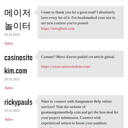
메이저
I want to thank you for a great read! I absolutely
I want to thank you for a
love every bit of it. I've bookmarked your site to
놀이터
see new content you've posted.
https://totoghost.com
19.10.2023
Adres
casinosite
Comme!! Merci d'avoir publié cet article génial.
Comme!! Merci d'avoir publié
https://www.casinositekim.com/
kim.com
20.10.2023
Adres
rickypauls
Want to connect with Assignment Help online
Want to connect with
services? Visit the website of
23.10.2023
greatassignmenthelp.com and get the best deal for
your project submission. Connect with
Adres
experienced writers to boost your numbers.