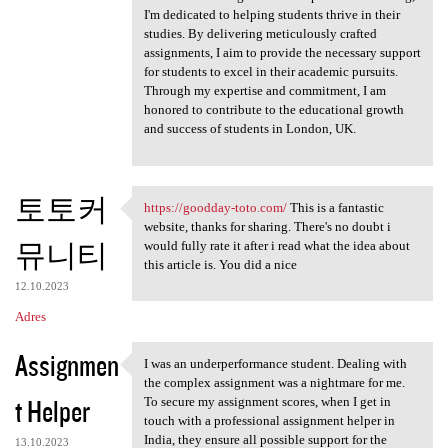
I'm dedicated to helping students thrive in their
studies. By delivering meticulously crafted
assignments, I aim to provide the necessary support
for students to excel in their academic pursuits.
Through my expertise and commitment, I am
honored to contribute to the educational growth
and success of students in London, UK.
토토커
https://goodday-toto.com/
This is a fantastic
https://goodday-toto.com/
website, thanks for sharing. There's no doubt i
뮤니티
would fully rate it after i read what the idea about
this article is. You did a nice
12.10.2023
Adres
Assignmen
I was an underperformance student. Dealing with
I was an underperformance
the complex assignment was a nightmare for me.
t Helper
To secure my assignment scores, when I get in
touch with a professional assignment helper in
India, they ensure all possible support for the
13.10.2023