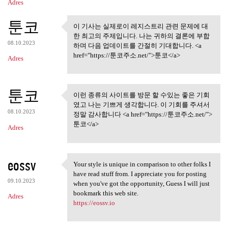
Adres
툰코
이 기사는 실제로이 레지스트리 관련 문제에 대
이 기사는 실제로이 레지스트리
한 최고의 주제입니다. 나는 귀하의 결론에 부합
관련 문제에 대한
08.10.2023
하며 다음 업데이트를 간절히 기대합니다. <a
href="https://툰코주소.net/">툰코</a>
Adres
툰코
이런 종류의 사이트를 방문 할 수있는 좋은 기회
이런 종류의 사이트를 방문 할 수
였고 나는 기쁘게 생각합니다. 이 기회를 주셔서
있는 좋은 기회 였고
08.10.2023
정말 감사합니다 <a href="https://툰코주소.net/">
툰코</a>
Adres
eossv
Your style is unique in comparison to other folks I
Your style is unique in
have read stuff from. I appreciate you for posting
09.10.2023
when you've got the opportunity, Guess I will just
bookmark this web site.
Adres
https://eossv.io