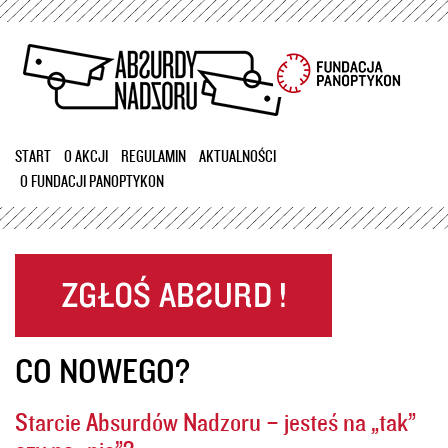
Przejdź
do
treści
START
O AKCJI
REGULAMIN
AKTUALNOŚCI
O FUNDACJI PANOPTYKON
CO NOWEGO?
Starcie Absurdów Nadzoru – jesteś na „tak”