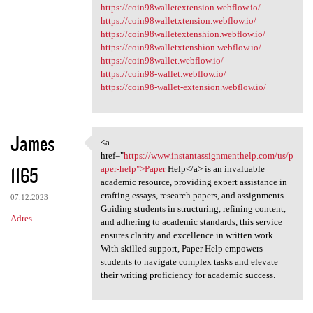
https://coin98walletextension.webflow.io/
https://coin98walletxtension.webflow.io/
https://coin98walletextenshion.webflow.io/
https://coin98walletxtenshion.webflow.io/
https://coin98wallet.webflow.io/
https://coin98-wallet.webflow.io/
https://coin98-wallet-extension.webflow.io/
James
<a
<a href="https://www
href="
https://www.instantassignmenthelp.com/us/p
1165
aper-help">Paper
Help</a> is an invaluable
academic resource, providing expert assistance in
crafting essays, research papers, and assignments.
07.12.2023
Guiding students in structuring, refining content,
Adres
and adhering to academic standards, this service
ensures clarity and excellence in written work.
With skilled support, Paper Help empowers
students to navigate complex tasks and elevate
their writing proficiency for academic success.