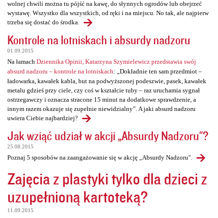
wolnej chwili można tu pójść na kawę, do słynnych ogrodów lub obejrzeć
wystawę. Wszystko dla wszystkich, od ręki i na miejscu. No tak, ale najpierw
trzeba się dostać do środka.
Kontrole na lotniskach i absurdy nadzoru
01.09.2015
Na łamach
Dziennika Opinii, Katarzyna Szymielewicz przedstawia swój
absurd nadzoru – kontrole na lotniskach
: „Dokładnie ten sam przedmiot –
ładowarka, kawałek kabla, but na podwyższonej podeszwie, pasek, kawałek
metalu gdzieś przy ciele, czy coś w kształcie tuby – raz uruchamia sygnał
ostrzegawczy i oznacza stracone 15 minut na dodatkowe sprawdzenie, a
innym razem okazuje się zupełnie niewidzialny”. A jaki absurd nadzoru
uwiera Ciebie najbardziej?
Jak wziąć udział w akcji „Absurdy Nadzoru"?
25.08.2015
Poznaj 5 sposobów na zaangażowanie się w akcję „Absurdy Nadzoru".
Zajęcia z plastyki tylko dla dzieci z
uzupełnioną kartoteką?
11.09.2015