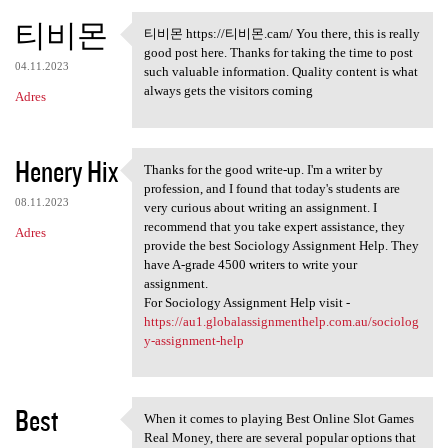
티비몬
티비몬 https://티비몬.cam/ You there, this is really
티비몬 https://티비몬.cam/ You
good post here. Thanks for taking the time to post
04.11.2023
such valuable information. Quality content is what
always gets the visitors coming
Adres
Henery Hix
Thanks for the good write-up. I'm a writer by
Thanks for the good write-up.
profession, and I found that today's students are
08.11.2023
very curious about writing an assignment. I
recommend that you take expert assistance, they
Adres
provide the best Sociology Assignment Help. They
have A-grade 4500 writers to write your
assignment.
For Sociology Assignment Help visit -
https://au1.globalassignmenthelp.com.au/sociolog
y-assignment-help
Best
When it comes to playing Best Online Slot Games
When it comes to playing Best
Real Money, there are several popular options that