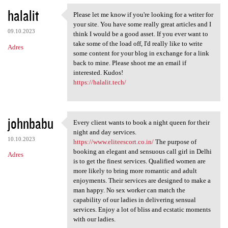
halalit
Please let me know if you're looking for a writer for
Please let me know if you're
your site. You have some really great articles and I
09.10.2023
think I would be a good asset. If you ever want to
take some of the load off, I'd really like to write
Adres
some content for your blog in exchange for a link
back to mine. Please shoot me an email if
interested. Kudos!
https://halalit.tech/
johnbabu
Every client wants to book a night queen for their
Every client wants to book a
night and day services.
10.10.2023
https://www.eliteescort.co.in/
The purpose of
booking an elegant and sensuous call girl in Delhi
Adres
is to get the finest services. Qualified women are
more likely to bring more romantic and adult
enjoyments. Their services are designed to make a
man happy. No sex worker can match the
capability of our ladies in delivering sensual
services. Enjoy a lot of bliss and ecstatic moments
with our ladies.