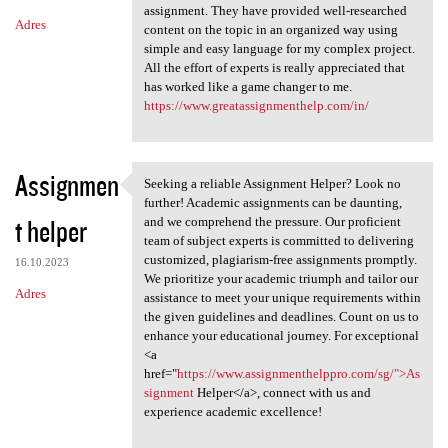
assignment. They have provided well-researched
Adres
content on the topic in an organized way using
simple and easy language for my complex project.
All the effort of experts is really appreciated that
has worked like a game changer to me.
https://www.greatassignmenthelp.com/in/
Assignmen
Seeking a reliable Assignment Helper? Look no
Seeking a reliable Assignment
further! Academic assignments can be daunting,
t helper
and we comprehend the pressure. Our proficient
team of subject experts is committed to delivering
customized, plagiarism-free assignments promptly.
16.10.2023
We prioritize your academic triumph and tailor our
Adres
assistance to meet your unique requirements within
the given guidelines and deadlines. Count on us to
enhance your educational journey. For exceptional
<a
href="
https://www.assignmenthelppro.com/sg/">As
signment
Helper</a>, connect with us and
experience academic excellence!