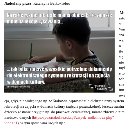
Nadesłany przez:
Katarzyna Batko-Tołuć
Mi
asto
st.
War
sza
wa,
o
ile
się
nie
myl
ę to
wła
sna
inn
owa
cja, gdyż nie widzę tego np. w Krakowie, wprowadziło elektroniczny system
rekrutacji na zajęcia w domach kultury (zajęcia pozaszkolne). Jeszcze zanim
dziecko zostanie przyjęte np. do pracowni ceramicznej, miasto zbierze o nim
mnóstwo danych (
https://pozaszkolne.edu.pl/zwpek_mdk/index.php?
idpoz=1
), w tym sporo wrażliwych np.: