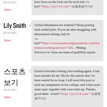
have been on the look out for such info <a
04.10.2023
href="
https://yjtv114.com/">
스포츠보기</a>
Adres
Lily Smith
Useful information for students!! Keep posting
Useful information for
such useful posts. If you are also struggling with
05.10.2023
dissertation writing, Ask for
<a
Adres
href="
https://www.instantassignmenthelp.com/diss
ertation-writing-services">Dis...
Writing
Services</a> from our team of qualified experts.
스포츠
Good to become visiting your weblog again, it has
Good to become visiting your
been months for me. Nicely this article that i've
보기
been waited for so long. I will need this post to
total my assignment in the college, and it has exact
same topic together with your write-up. Thanks,
05.10.2023
good share. <a href="
https://yjtv114.com/">
스포츠
Adres
보기</a>