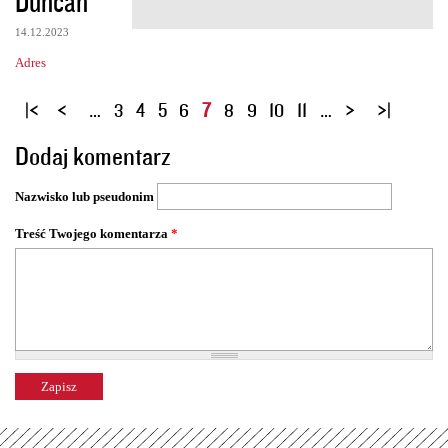
Duncan
14.12.2023
Adres
S
…
3
4
5
6
7
8
9
10
11
…
t
Dodaj komentarz
r
o
Nazwisko lub pseudonim
n
y
Treść Twojego komentarza
*