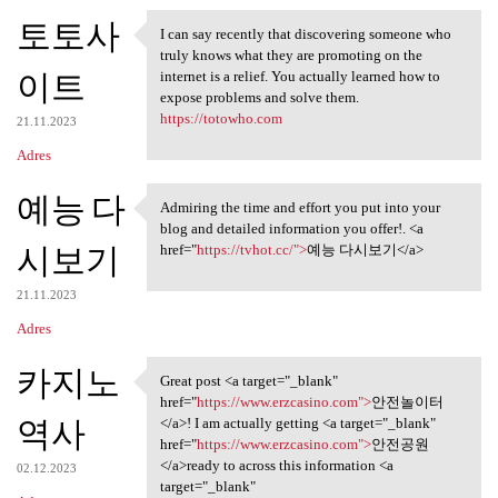
토토사
I can say recently that discovering someone who
I can say recently that
truly knows what they are promoting on the
이트
internet is a relief. You actually learned how to
expose problems and solve them.
https://totowho.com
21.11.2023
Adres
예능 다
Admiring the time and effort you put into your
Admiring the time and effort
blog and detailed information you offer!. <a
시보기
href="
https://tvhot.cc/">
예능 다시보기</a>
21.11.2023
Adres
카지노
Great post <a target="_blank"
Great post <a target="_blank"
href="
https://www.erzcasino.com">
안전놀이터
역사
</a>! I am actually getting <a target="_blank"
href="
https://www.erzcasino.com">
안전공원
</a>ready to across this information <a
02.12.2023
target="_blank"