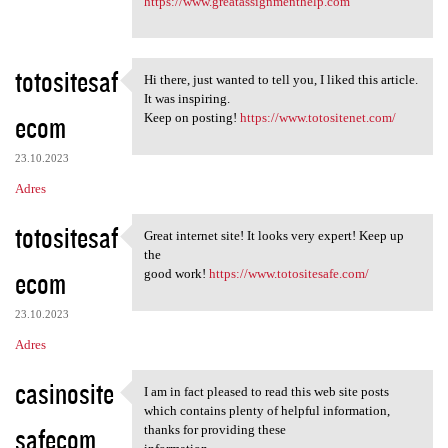
https://www.greatassignmenthelp.com
totositesaf
Hi there, just wanted to tell you, I liked this article.
Hi there, just wanted to tell
It was inspiring.
ecom
Keep on posting!
https://www.totositenet.com/
23.10.2023
Adres
totositesaf
Great internet site! It looks very expert! Keep up
Great internet site! It looks
the
ecom
good work!
https://www.totositesafe.com/
23.10.2023
Adres
casinosite
I am in fact pleased to read this web site posts
I am in fact pleased to read
which contains plenty of helpful information,
safecom
thanks for providing these