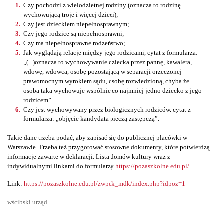
Czy pochodzi z wielodzietnej rodziny (oznacza to rodzinę
wychowującą troje i więcej dzieci);
Czy jest dzieckiem niepełnosprawnym;
Czy jego rodzice są niepełnosprawni;
Czy ma niepełnosprawne rodzeństwo;
Jak wyglądają relacje między jego rodzicami, cytat z formularza:
„(...)oznacza to wychowywanie dziecka przez pannę, kawalera,
wdowę, wdowca, osobę pozostającą w separacji orzeczonej
prawomocnym wyrokiem sądu, osobę rozwiedzioną, chyba że
osoba taka wychowuje wspólnie co najmniej jedno dziecko z jego
rodzicem”.
Czy jest wychowywany przez biologicznych rodziców, cytat z
formularza: „objęcie kandydata pieczą zastępczą”.
Takie dane trzeba podać, aby zapisać się do publicznej placówki w
Warszawie. Trzeba też przygotować stosowne dokumenty, które potwierdzą
informacje zawarte w deklaracji. Lista domów kultury wraz z
indywidualnymi linkami do formularzy
https://pozaszkolne.edu.pl/
Link:
https://pozaszkolne.edu.pl/zwpek_mdk/index.php?idpoz=1
wścibski urząd