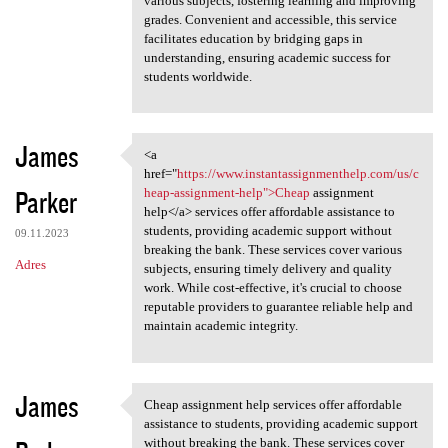
various subjects, fostering learning and improving
grades. Convenient and accessible, this service
facilitates education by bridging gaps in
understanding, ensuring academic success for
students worldwide.
James
<a
<a href="https://www
href="
https://www.instantassignmenthelp.com/us/c
Parker
heap-assignment-help">Cheap
assignment
help</a> services offer affordable assistance to
students, providing academic support without
09.11.2023
breaking the bank. These services cover various
Adres
subjects, ensuring timely delivery and quality
work. While cost-effective, it's crucial to choose
reputable providers to guarantee reliable help and
maintain academic integrity.
James
Cheap assignment help services offer affordable
Cheap assignment help
assistance to students, providing academic support
without breaking the bank. These services cover