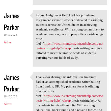
James
Instant Assignment Help USA is a prominent
Instant Assignment Help USA
assignment service provider dedicated to assisting
Parker
students across the United States in achieving
academic excellence. With a strong commitment to
academic success, the company offers a wide range
10.10.2023
of <a
Adres
href="
https://www.instantassignmenthelp.com/us/t
hesis-writing-help">cheap
thesis writing help</a>
tailored to meet the unique needs of students
pursuing various fields of study.
James
Thanks for sharing this information I'm James
Thanks for sharing this
Parker, an accomplished academic writer hailing
Parker
from London, UK. My primary focus is offering
invaluable <a
href="
https://www.instantassignmenthelp.com/us/t
10.10.2023
hesis-writing-help">cheap
thesis writing help</a>
Adres
to students in this vibrant city. With a strong
educational background and a passion for writing,