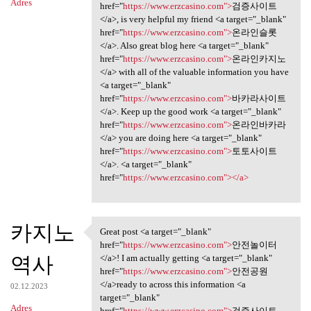
Adres
href="
https://www.erzcasino.com">
검증사이트
</a>, is very helpful my friend <a target="_blank"
href="
https://www.erzcasino.com">
온라인슬롯
</a>. Also great blog here <a target="_blank"
href="
https://www.erzcasino.com">
온라인카지노
</a> with all of the valuable information you have
<a target="_blank"
href="
https://www.erzcasino.com">
바카라사이트
</a>. Keep up the good work <a target="_blank"
href="
https://www.erzcasino.com">
온라인바카라
</a> you are doing here <a target="_blank"
href="
https://www.erzcasino.com">
토토사이트
</a>. <a target="_blank"
href="
https://www.erzcasino.com"></a>
카지노
Great post <a target="_blank"
Great post <a target="_blank"
href="
https://www.erzcasino.com">
안전놀이터
역사
</a>! I am actually getting <a target="_blank"
href="
https://www.erzcasino.com">
안전공원
</a>ready to across this information <a
02.12.2023
target="_blank"
Adres
href="
https://www.erzcasino.com">
검증사이트