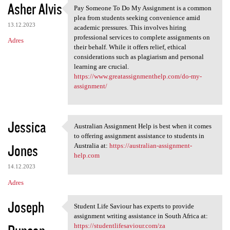
Asher Alvis
Pay Someone To Do My Assignment is a common
Pay Someone To Do My
plea from students seeking convenience amid
13.12.2023
academic pressures. This involves hiring
professional services to complete assignments on
Adres
their behalf. While it offers relief, ethical
considerations such as plagiarism and personal
learning are crucial.
https://www.greatassignmenthelp.com/do-my-
assignment/
Jessica
Australian Assignment Help is best when it comes
Australian Assignment Help is
to offering assignment assistance to students in
Jones
Australia at:
https://australian-assignment-
help.com
14.12.2023
Adres
Joseph
Student Life Saviour has experts to provide
Student Life Saviour has
assignment writing assistance in South Africa at:
https://studentlifesaviour.com/za