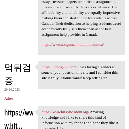
essays, research papers, or intricate assignments,
this service consistently delivers excellence. Their
affordability and reliability are equally impressive,
making them a trusted choice for students across
Canada. Their dedication to helping students excel
academically truly sets them apart as the best
assignment help provider in Canada.
https://www.assignmenthelppro.com/ca/
먹튀검
https://udong777.com/
I was taking a gander at
https://udong777.com/ I was
some of your posts on this site and I consider this
증
site is truly informational! Keep setting up.
29.10.2023
Adres
https://ww
https://www.bitsofwisdom.org/
Amazing
https://www.bitsofwisdom.org/
knowledge and I like to share this kind of
w.bit...
information with my friends and hope they like it
they why I do.