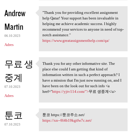
Andrew
"Thank you for providing excellent assignment
"Thank you for providing
help Qatar! Your support has been invaluable in
Martin
helping me achieve academic success. I highly
recommend your services to anyone in need of top-
notch assistance."
06.10.2023
https://www.greatassignmenthelp.com/qa/
Adres
무료 생
Thank you for any other informative site. The
Thank you for any other
place else could I am getting that kind of
중계
information written in such a perfect approach? I
have a mission that I'm just now running on, and I
have been on the look out for such info <a
07.10.2023
href="
https://yjtv114.com/">
무료 생중계</a>
Adres
툰코
툰코 https://툰코주소.net/
툰코 https://툰코주소.net/
https://xn--9l4b19kgtfw7c.net/
07.10.2023