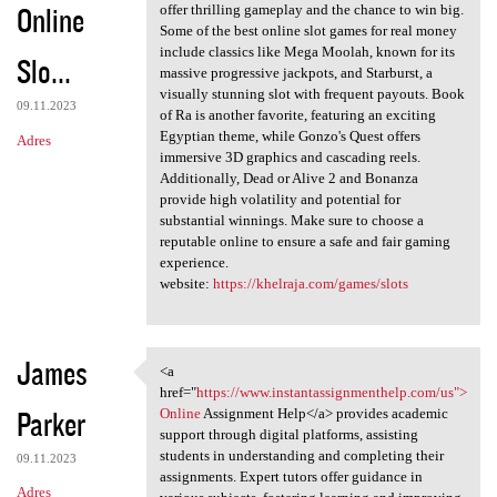
Online
offer thrilling gameplay and the chance to win big.
Some of the best online slot games for real money
include classics like Mega Moolah, known for its
Slo...
massive progressive jackpots, and Starburst, a
visually stunning slot with frequent payouts. Book
09.11.2023
of Ra is another favorite, featuring an exciting
Egyptian theme, while Gonzo's Quest offers
Adres
immersive 3D graphics and cascading reels.
Additionally, Dead or Alive 2 and Bonanza
provide high volatility and potential for
substantial winnings. Make sure to choose a
reputable online to ensure a safe and fair gaming
experience.
website:
https://khelraja.com/games/slots
James
<a
<a href="https://www
href="
https://www.instantassignmenthelp.com/us">
Parker
Online
Assignment Help</a> provides academic
support through digital platforms, assisting
students in understanding and completing their
09.11.2023
assignments. Expert tutors offer guidance in
Adres