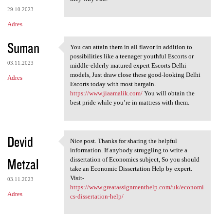
29.10.2023
Adres
Suman
You can attain them in all flavor in addition to
You can attain them in all
possibilities like a teenager youthful Escorts or
03.11.2023
middle-elderly matured expert Escorts Delhi
models, Just draw close these good-looking Delhi
Adres
Escorts today with most bargain.
https://www.jiaamalik.com/
You will obtain the
best pride while you’re in mattress with them.
Devid
Nice post. Thanks for sharing the helpful
Nice post. Thanks for sharing
information. If anybody struggling to write a
Metzal
dissertation of Economics subject, So you should
take an Economic Dissertation Help by expert.
Visit-
03.11.2023
https://www.greatassignmenthelp.com/uk/economi
Adres
cs-dissertation-help/