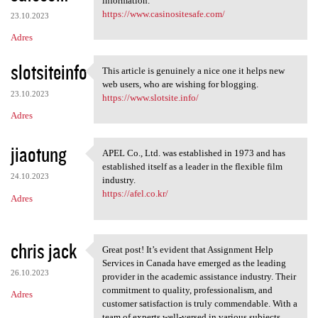
information.
https://www.casinositesafe.com/
23.10.2023
Adres
slotsiteinfo
This article is genuinely a nice one it helps new
This article is genuinely a
web users, who are wishing for blogging.
23.10.2023
https://www.slotsite.info/
Adres
jiaotung
APEL Co., Ltd. was established in 1973 and has
APEL Co., Ltd. was
established itself as a leader in the flexible film
24.10.2023
industry.
https://afel.co.kr/
Adres
chris jack
Great post! It’s evident that Assignment Help
Great post! It’s evident that
Services in Canada have emerged as the leading
26.10.2023
provider in the academic assistance industry. Their
commitment to quality, professionalism, and
Adres
customer satisfaction is truly commendable. With a
team of experts well-versed in various subjects,