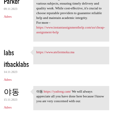
Parker
various subjects, ensuring timely delivery and
quality work. While cost-effective, it's crucial to
09.11.2023
choose reputable providers to guarantee reliable
Adres
help and maintain academic integrity.
For more -
https://www.instantassignmenthelp.com/us/cheap-
assignment-help
labs
https://www.ateliermoka.ma
https://www.ateliermoka.ma
itbacklabs
14.11.2023
Adres
야동
야동
https://yadong.cam/
We will always
야동 https://yadong.cam/ We
appreciate all you have done here because I know
15.11.2023
you are very concerned with our.
Adres