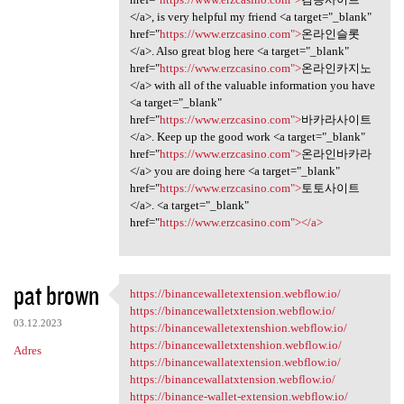
</a>, is very helpful my friend <a target="_blank"
href="
https://www.erzcasino.com">
온라인슬롯
</a>. Also great blog here <a target="_blank"
href="
https://www.erzcasino.com">
온라인카지노
</a> with all of the valuable information you have
<a target="_blank"
href="
https://www.erzcasino.com">
바카라사이트
</a>. Keep up the good work <a target="_blank"
href="
https://www.erzcasino.com">
온라인바카라
</a> you are doing here <a target="_blank"
href="
https://www.erzcasino.com">
토토사이트
</a>. <a target="_blank"
href="
https://www.erzcasino.com"></a>
pat brown
https://binancewalletextension.webflow.io/
https:/
https://binancewalletxtension.webflow.io/
03.12.2023
https://binancewalletextenshion.webflow.io/
https://binancewalletxtenshion.webflow.io/
Adres
https://binancewallatextension.webflow.io/
https://binancewallatxtension.webflow.io/
https://binance-wallet-extension.webflow.io/