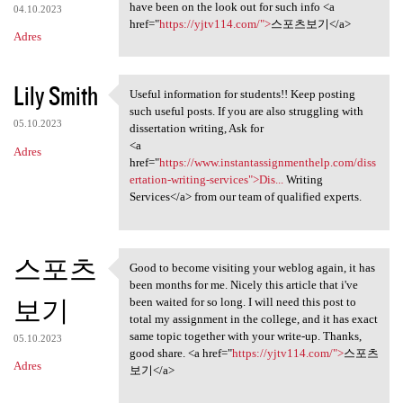
have been on the look out for such info <a
04.10.2023
href="
https://yjtv114.com/">
스포츠보기</a>
Adres
Lily Smith
Useful information for students!! Keep posting
Useful information for
such useful posts. If you are also struggling with
05.10.2023
dissertation writing, Ask for
<a
Adres
href="
https://www.instantassignmenthelp.com/diss
ertation-writing-services">Dis...
Writing
Services</a> from our team of qualified experts.
스포츠
Good to become visiting your weblog again, it has
Good to become visiting your
been months for me. Nicely this article that i've
보기
been waited for so long. I will need this post to
total my assignment in the college, and it has exact
same topic together with your write-up. Thanks,
05.10.2023
good share. <a href="
https://yjtv114.com/">
스포츠
Adres
보기</a>