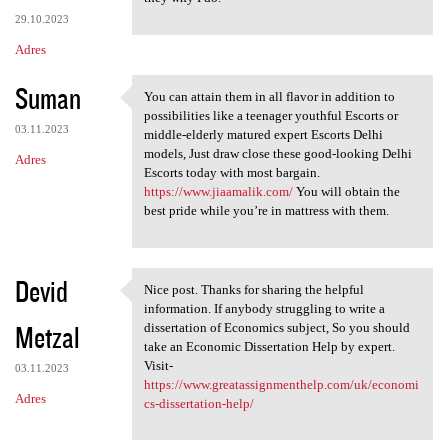
29.10.2023
Adres
Suman
You can attain them in all flavor in addition to
You can attain them in all
possibilities like a teenager youthful Escorts or
03.11.2023
middle-elderly matured expert Escorts Delhi
models, Just draw close these good-looking Delhi
Adres
Escorts today with most bargain.
https://www.jiaamalik.com/
You will obtain the
best pride while you’re in mattress with them.
Devid
Nice post. Thanks for sharing the helpful
Nice post. Thanks for sharing
information. If anybody struggling to write a
Metzal
dissertation of Economics subject, So you should
take an Economic Dissertation Help by expert.
Visit-
03.11.2023
https://www.greatassignmenthelp.com/uk/economi
Adres
cs-dissertation-help/