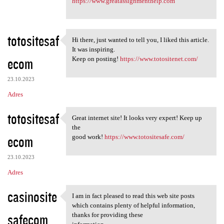
https://www.greatassignmenthelp.com
totositesaf
Hi there, just wanted to tell you, I liked this article.
Hi there, just wanted to tell
It was inspiring.
ecom
Keep on posting!
https://www.totositenet.com/
23.10.2023
Adres
totositesaf
Great internet site! It looks very expert! Keep up
Great internet site! It looks
the
ecom
good work!
https://www.totositesafe.com/
23.10.2023
Adres
casinosite
I am in fact pleased to read this web site posts
I am in fact pleased to read
which contains plenty of helpful information,
safecom
thanks for providing these