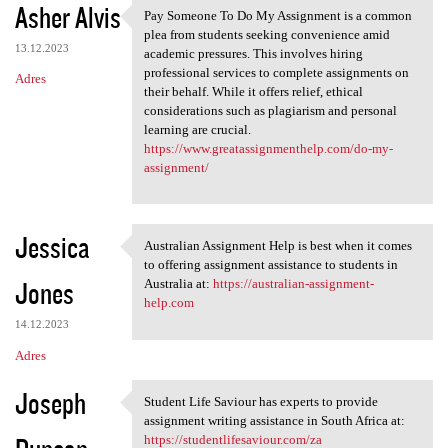
Asher Alvis
Pay Someone To Do My Assignment is a common
Pay Someone To Do My
plea from students seeking convenience amid
13.12.2023
academic pressures. This involves hiring
professional services to complete assignments on
Adres
their behalf. While it offers relief, ethical
considerations such as plagiarism and personal
learning are crucial.
https://www.greatassignmenthelp.com/do-my-
assignment/
Jessica
Australian Assignment Help is best when it comes
Australian Assignment Help is
to offering assignment assistance to students in
Jones
Australia at:
https://australian-assignment-
help.com
14.12.2023
Adres
Joseph
Student Life Saviour has experts to provide
Student Life Saviour has
assignment writing assistance in South Africa at:
https://studentlifesaviour.com/za