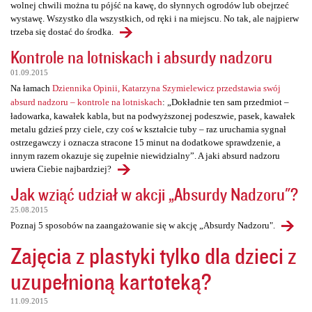
wolnej chwili można tu pójść na kawę, do słynnych ogrodów lub obejrzeć
wystawę. Wszystko dla wszystkich, od ręki i na miejscu. No tak, ale najpierw
trzeba się dostać do środka.
Kontrole na lotniskach i absurdy nadzoru
01.09.2015
Na łamach
Dziennika Opinii, Katarzyna Szymielewicz przedstawia swój
absurd nadzoru – kontrole na lotniskach
: „Dokładnie ten sam przedmiot –
ładowarka, kawałek kabla, but na podwyższonej podeszwie, pasek, kawałek
metalu gdzieś przy ciele, czy coś w kształcie tuby – raz uruchamia sygnał
ostrzegawczy i oznacza stracone 15 minut na dodatkowe sprawdzenie, a
innym razem okazuje się zupełnie niewidzialny”. A jaki absurd nadzoru
uwiera Ciebie najbardziej?
Jak wziąć udział w akcji „Absurdy Nadzoru"?
25.08.2015
Poznaj 5 sposobów na zaangażowanie się w akcję „Absurdy Nadzoru".
Zajęcia z plastyki tylko dla dzieci z
uzupełnioną kartoteką?
11.09.2015