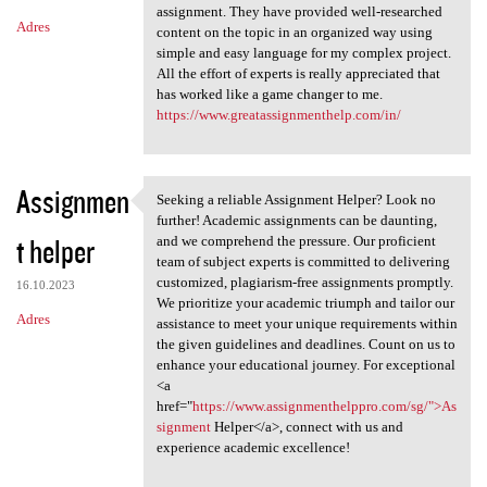
assignment. They have provided well-researched
Adres
content on the topic in an organized way using
simple and easy language for my complex project.
All the effort of experts is really appreciated that
has worked like a game changer to me.
https://www.greatassignmenthelp.com/in/
Assignmen
Seeking a reliable Assignment Helper? Look no
Seeking a reliable Assignment
further! Academic assignments can be daunting,
t helper
and we comprehend the pressure. Our proficient
team of subject experts is committed to delivering
customized, plagiarism-free assignments promptly.
16.10.2023
We prioritize your academic triumph and tailor our
Adres
assistance to meet your unique requirements within
the given guidelines and deadlines. Count on us to
enhance your educational journey. For exceptional
<a
href="
https://www.assignmenthelppro.com/sg/">As
signment
Helper</a>, connect with us and
experience academic excellence!