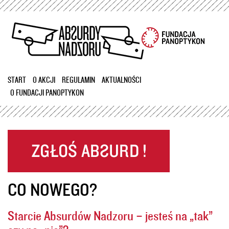
Przejdź
do
treści
START
O AKCJI
REGULAMIN
AKTUALNOŚCI
O FUNDACJI PANOPTYKON
CO NOWEGO?
Starcie Absurdów Nadzoru – jesteś na „tak”