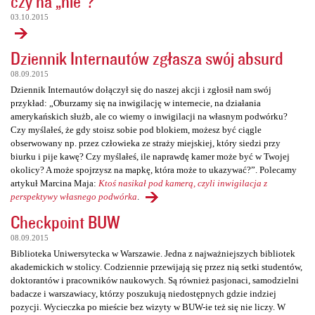
czy na „nie”?
03.10.2015
Dziennik Internautów zgłasza swój absurd
08.09.2015
Dziennik Internautów dołączył się do naszej akcji i zgłosił nam swój
przykład: „Oburzamy się na inwigilację w internecie, na działania
amerykańskich służb, ale co wiemy o inwigilacji na własnym podwórku?
Czy myślałeś, że gdy stoisz sobie pod blokiem, możesz być ciągle
obserwowany np. przez człowieka ze straży miejskiej, który siedzi przy
biurku i pije kawę? Czy myślałeś, ile naprawdę kamer może być w Twojej
okolicy? A może spojrzysz na mapkę, która może to ukazywać?”. Polecamy
artykuł Marcina Maja:
Ktoś nasikał pod kamerą, czyli inwigilacja z
perspektywy własnego podwórka
.
Checkpoint BUW
08.09.2015
Biblioteka Uniwersytecka w Warszawie. Jedna z najważniejszych bibliotek
akademickich w stolicy. Codziennie przewijają się przez nią setki studentów,
doktorantów i pracowników naukowych. Są również pasjonaci, samodzielni
badacze i warszawiacy, którzy poszukują niedostępnych gdzie indziej
pozycji. Wycieczka po mieście bez wizyty w BUW-ie też się nie liczy. W