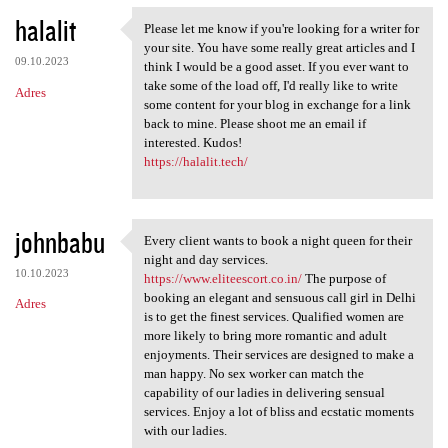
halalit
Please let me know if you're looking for a writer for
Please let me know if you're
your site. You have some really great articles and I
09.10.2023
think I would be a good asset. If you ever want to
take some of the load off, I'd really like to write
Adres
some content for your blog in exchange for a link
back to mine. Please shoot me an email if
interested. Kudos!
https://halalit.tech/
johnbabu
Every client wants to book a night queen for their
Every client wants to book a
night and day services.
10.10.2023
https://www.eliteescort.co.in/
The purpose of
booking an elegant and sensuous call girl in Delhi
Adres
is to get the finest services. Qualified women are
more likely to bring more romantic and adult
enjoyments. Their services are designed to make a
man happy. No sex worker can match the
capability of our ladies in delivering sensual
services. Enjoy a lot of bliss and ecstatic moments
with our ladies.