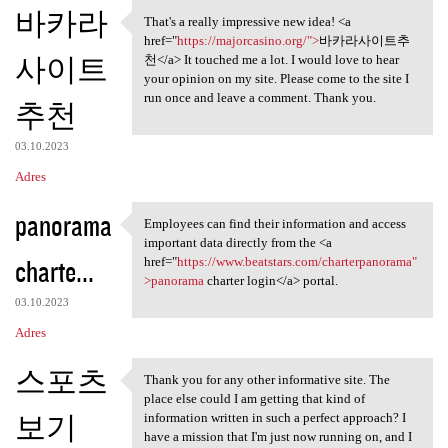
K
바카라
That's a really impressive new idea! <a
That's a really impressive
o
href="
https://majorcasino.org/">
바카라사이트추
사이트
m
천</a> It touched me a lot. I would love to hear
your opinion on my site. Please come to the site I
e
run once and leave a comment. Thank you.
추천
n
t
03.10.2023
a
Adres
r
panorama
Employees can find their information and access
z
Employees can find their
important data directly from the <a
e
charte...
href="
https://www.beatstars.com/charterpanorama"
>panorama
charter login</a> portal.
03.10.2023
Adres
스포츠
Thank you for any other informative site. The
Thank you for any other
place else could I am getting that kind of
보기
information written in such a perfect approach? I
have a mission that I'm just now running on, and I