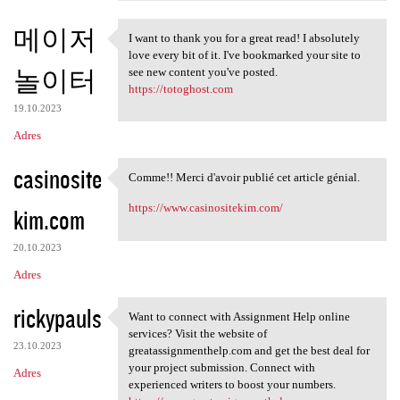
메이저
I want to thank you for a great read! I absolutely
I want to thank you for a
love every bit of it. I've bookmarked your site to
놀이터
see new content you've posted.
https://totoghost.com
19.10.2023
Adres
casinosite
Comme!! Merci d'avoir publié cet article génial.
Comme!! Merci d'avoir publié
https://www.casinositekim.com/
kim.com
20.10.2023
Adres
rickypauls
Want to connect with Assignment Help online
Want to connect with
services? Visit the website of
23.10.2023
greatassignmenthelp.com and get the best deal for
your project submission. Connect with
Adres
experienced writers to boost your numbers.