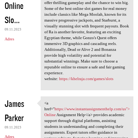
Online
offer thrilling gameplay and the chance to win big.
Some of the best online slot games for real money
include classics like Mega Moolah, known for its
Slo...
massive progressive jackpots, and Starburst, a
visually stunning slot with frequent payouts. Book
09.11.2023
of Ra is another favorite, featuring an exciting
Egyptian theme, while Gonzo's Quest offers
Adres
immersive 3D graphics and cascading reels.
Additionally, Dead or Alive 2 and Bonanza
provide high volatility and potential for
substantial winnings. Make sure to choose a
reputable online to ensure a safe and fair gaming
experience.
website:
https://khelraja.com/games/slots
James
<a
<a href="https://www
href="
https://www.instantassignmenthelp.com/us">
Parker
Online
Assignment Help</a> provides academic
support through digital platforms, assisting
students in understanding and completing their
09.11.2023
assignments. Expert tutors offer guidance in
Adres