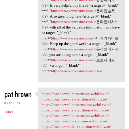
</a>, is very helpful my friend <a target="_blank"
href="
https://www.erzcasino.com">
온라인슬롯
</a>. Also great blog here <a target="_blank"
href="
https://www.erzcasino.com">
온라인카지노
</a> with all of the valuable information you have
<a target="_blank"
href="
https://www.erzcasino.com">
바카라사이트
</a>. Keep up the good work <a target="_blank"
href="
https://www.erzcasino.com">
온라인바카라
</a> you are doing here <a target="_blank"
href="
https://www.erzcasino.com">
토토사이트
</a>. <a target="_blank"
href="
https://www.erzcasino.com"></a>
pat brown
https://binancewalletextension.webflow.io/
https:/
https://binancewalletxtension.webflow.io/
03.12.2023
https://binancewalletextenshion.webflow.io/
https://binancewalletxtenshion.webflow.io/
Adres
https://binancewallatextension.webflow.io/
https://binancewallatxtension.webflow.io/
https://binance-wallet-extension.webflow.io/