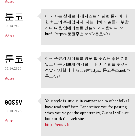
Adres
툰코
이 기사는 실제로이 레지스트리 관련 문제에 대
이 기사는 실제로이 레지스트리
한 최고의 주제입니다. 나는 귀하의 결론에 부합
관련 문제에 대한
08.10.2023
하며 다음 업데이트를 간절히 기대합니다. <a
href="https://툰코주소.net/">툰코</a>
Adres
툰코
이런 종류의 사이트를 방문 할 수있는 좋은 기회
이런 종류의 사이트를 방문 할 수
였고 나는 기쁘게 생각합니다. 이 기회를 주셔서
있는 좋은 기회 였고
08.10.2023
정말 감사합니다 <a href="https://툰코주소.net/">
툰코</a>
Adres
eossv
Your style is unique in comparison to other folks I
Your style is unique in
have read stuff from. I appreciate you for posting
09.10.2023
when you've got the opportunity, Guess I will just
bookmark this web site.
Adres
https://eossv.io