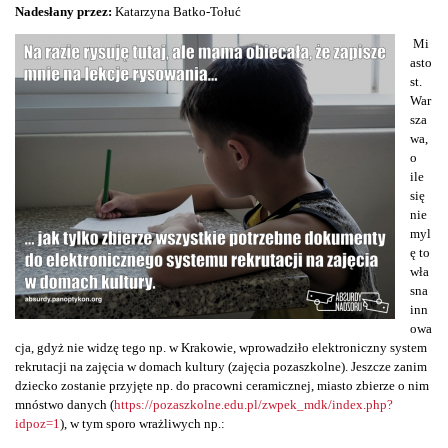
Nadesłany przez:
Katarzyna Batko-Tołuć
Mi
asto
st.
War
sza
wa,
o
ile
się
nie
myl
ę to
wła
sna
inn
owa
cja, gdyż nie widzę tego np. w Krakowie, wprowadziło elektroniczny system
rekrutacji na zajęcia w domach kultury (zajęcia pozaszkolne). Jeszcze zanim
dziecko zostanie przyjęte np. do pracowni ceramicznej, miasto zbierze o nim
mnóstwo danych (
https://pozaszkolne.edu.pl/zwpek_mdk/index.php?
idpoz=1
), w tym sporo wrażliwych np.: