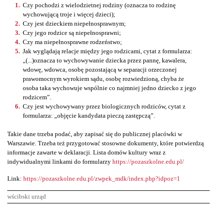
Czy pochodzi z wielodzietnej rodziny (oznacza to rodzinę
wychowującą troje i więcej dzieci);
Czy jest dzieckiem niepełnosprawnym;
Czy jego rodzice są niepełnosprawni;
Czy ma niepełnosprawne rodzeństwo;
Jak wyglądają relacje między jego rodzicami, cytat z formularza:
„(...)oznacza to wychowywanie dziecka przez pannę, kawalera,
wdowę, wdowca, osobę pozostającą w separacji orzeczonej
prawomocnym wyrokiem sądu, osobę rozwiedzioną, chyba że
osoba taka wychowuje wspólnie co najmniej jedno dziecko z jego
rodzicem”.
Czy jest wychowywany przez biologicznych rodziców, cytat z
formularza: „objęcie kandydata pieczą zastępczą”.
Takie dane trzeba podać, aby zapisać się do publicznej placówki w
Warszawie. Trzeba też przygotować stosowne dokumenty, które potwierdzą
informacje zawarte w deklaracji. Lista domów kultury wraz z
indywidualnymi linkami do formularzy
https://pozaszkolne.edu.pl/
Link:
https://pozaszkolne.edu.pl/zwpek_mdk/index.php?idpoz=1
wścibski urząd