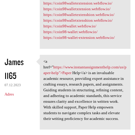
https://coin98walletextension.webflow.io/
https://coin98walletxtension.webflow.io/
https://coin98walletextenshion.webflow.io/
https://coin98walletxtenshion.webflow.io/
https://coin98wallet.webflow.io/
https://coin98-wallet.webflow.io/
https://coin98-wallet-extension.webflow.io/
James
<a
<a href="https://www
href="
https://www.instantassignmenthelp.com/us/p
1165
aper-help">Paper
Help</a> is an invaluable
academic resource, providing expert assistance in
crafting essays, research papers, and assignments.
07.12.2023
Guiding students in structuring, refining content,
Adres
and adhering to academic standards, this service
ensures clarity and excellence in written work.
With skilled support, Paper Help empowers
students to navigate complex tasks and elevate
their writing proficiency for academic success.