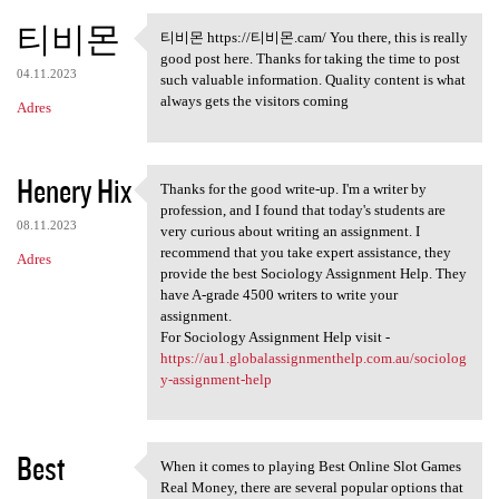
티비몬
티비몬 https://티비몬.cam/ You there, this is really
티비몬 https://티비몬.cam/ You
good post here. Thanks for taking the time to post
04.11.2023
such valuable information. Quality content is what
always gets the visitors coming
Adres
Henery Hix
Thanks for the good write-up. I'm a writer by
Thanks for the good write-up.
profession, and I found that today's students are
08.11.2023
very curious about writing an assignment. I
recommend that you take expert assistance, they
Adres
provide the best Sociology Assignment Help. They
have A-grade 4500 writers to write your
assignment.
For Sociology Assignment Help visit -
https://au1.globalassignmenthelp.com.au/sociolog
y-assignment-help
Best
When it comes to playing Best Online Slot Games
When it comes to playing Best
Real Money, there are several popular options that