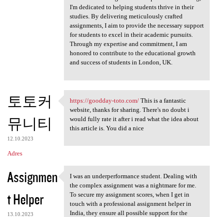
I'm dedicated to helping students thrive in their
studies. By delivering meticulously crafted
assignments, I aim to provide the necessary support
for students to excel in their academic pursuits.
Through my expertise and commitment, I am
honored to contribute to the educational growth
and success of students in London, UK.
토토커
https://goodday-toto.com/
This is a fantastic
https://goodday-toto.com/
website, thanks for sharing. There's no doubt i
뮤니티
would fully rate it after i read what the idea about
this article is. You did a nice
12.10.2023
Adres
Assignmen
I was an underperformance student. Dealing with
I was an underperformance
the complex assignment was a nightmare for me.
t Helper
To secure my assignment scores, when I get in
touch with a professional assignment helper in
India, they ensure all possible support for the
13.10.2023