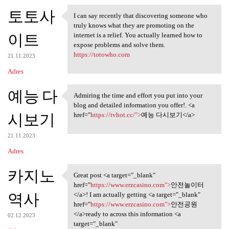
토토사
I can say recently that discovering someone who
I can say recently that
truly knows what they are promoting on the
이트
internet is a relief. You actually learned how to
expose problems and solve them.
https://totowho.com
21.11.2023
Adres
예능 다
Admiring the time and effort you put into your
Admiring the time and effort
blog and detailed information you offer!. <a
시보기
href="
https://tvhot.cc/">
예능 다시보기</a>
21.11.2023
Adres
카지노
Great post <a target="_blank"
Great post <a target="_blank"
href="
https://www.erzcasino.com">
안전놀이터
역사
</a>! I am actually getting <a target="_blank"
href="
https://www.erzcasino.com">
안전공원
</a>ready to across this information <a
02.12.2023
target="_blank"