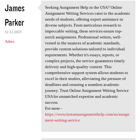
James
Seeking Assignment Help in the USA? Online
Seeking Assignment Help in
Assignment Writing Services cater to the academic
Parker
needs of students, offering expert assistance in
diverse subjects. From meticulous research to
impeccable writing, these services ensure top-
12.12.2023
notch assignments. Professional writers, well-
Adres
versed in the nuances of academic standards,
provide custom solutions tailored to individual
requirements. Whether it's essays, reports, or
complex projects, the service guarantees timely
delivery and high-quality content. This
comprehensive support system allows students to
excel in their studies, alleviating the pressure of
deadlines and ensuring a seamless academic
journey. Trust Online Assignment Writing Service
USA for unmatched expertise and academic
success.
For more -
https://www.instantassignmenthelp.com/us/assign
ment-writing-service