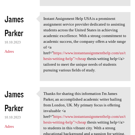
James
Instant Assignment Help USA is a prominent
Instant Assignment Help USA
assignment service provider dedicated to assisting
Parker
students across the United States in achieving
academic excellence. With a strong commitment to
academic success, the company offers a wide range
10.10.2023
of <a
Adres
href="
https://www.instantassignmenthelp.com/us/t
hesis-writing-help">cheap
thesis writing help</a>
tailored to meet the unique needs of students
pursuing various fields of study.
James
Thanks for sharing this information I'm James
Thanks for sharing this
Parker, an accomplished academic writer hailing
Parker
from London, UK. My primary focus is offering
invaluable <a
href="
https://www.instantassignmenthelp.com/us/t
10.10.2023
hesis-writing-help">cheap
thesis writing help</a>
Adres
to students in this vibrant city. With a strong
educational background and a passion for writing,