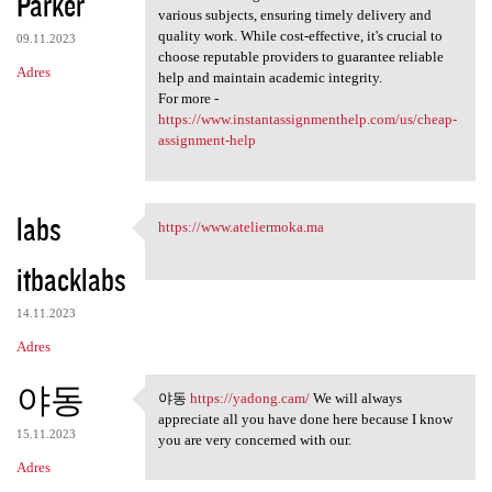
Parker
various subjects, ensuring timely delivery and
quality work. While cost-effective, it's crucial to
09.11.2023
choose reputable providers to guarantee reliable
Adres
help and maintain academic integrity.
For more -
https://www.instantassignmenthelp.com/us/cheap-
assignment-help
labs
https://www.ateliermoka.ma
https://www.ateliermoka.ma
itbacklabs
14.11.2023
Adres
야동
야동
https://yadong.cam/
We will always
야동 https://yadong.cam/ We
appreciate all you have done here because I know
15.11.2023
you are very concerned with our.
Adres