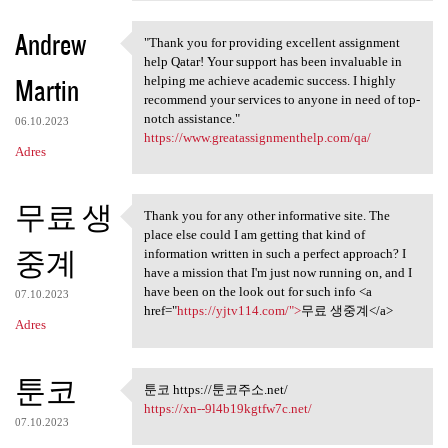
Andrew
"Thank you for providing excellent assignment
"Thank you for providing
help Qatar! Your support has been invaluable in
Martin
helping me achieve academic success. I highly
recommend your services to anyone in need of top-
notch assistance."
06.10.2023
https://www.greatassignmenthelp.com/qa/
Adres
무료 생
Thank you for any other informative site. The
Thank you for any other
place else could I am getting that kind of
중계
information written in such a perfect approach? I
have a mission that I'm just now running on, and I
have been on the look out for such info <a
07.10.2023
href="
https://yjtv114.com/">
무료 생중계</a>
Adres
툰코
툰코 https://툰코주소.net/
툰코 https://툰코주소.net/
https://xn--9l4b19kgtfw7c.net/
07.10.2023