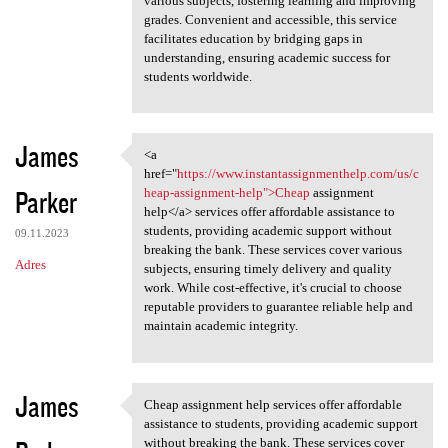
various subjects, fostering learning and improving
grades. Convenient and accessible, this service
facilitates education by bridging gaps in
understanding, ensuring academic success for
students worldwide.
James
<a
<a href="https://www
href="
https://www.instantassignmenthelp.com/us/c
Parker
heap-assignment-help">Cheap
assignment
help</a> services offer affordable assistance to
students, providing academic support without
09.11.2023
breaking the bank. These services cover various
Adres
subjects, ensuring timely delivery and quality
work. While cost-effective, it's crucial to choose
reputable providers to guarantee reliable help and
maintain academic integrity.
James
Cheap assignment help services offer affordable
Cheap assignment help
assistance to students, providing academic support
without breaking the bank. These services cover