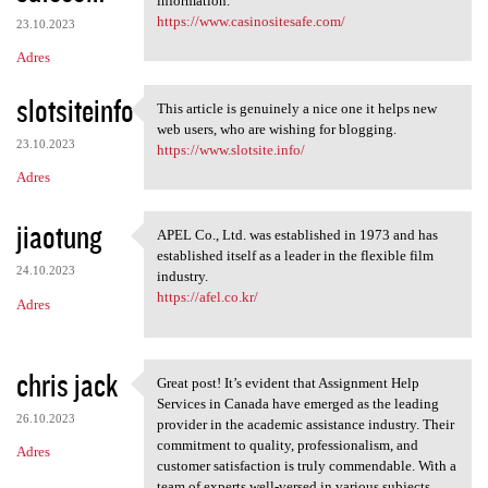
information.
https://www.casinositesafe.com/
23.10.2023
Adres
slotsiteinfo
This article is genuinely a nice one it helps new
This article is genuinely a
web users, who are wishing for blogging.
23.10.2023
https://www.slotsite.info/
Adres
jiaotung
APEL Co., Ltd. was established in 1973 and has
APEL Co., Ltd. was
established itself as a leader in the flexible film
24.10.2023
industry.
https://afel.co.kr/
Adres
chris jack
Great post! It’s evident that Assignment Help
Great post! It’s evident that
Services in Canada have emerged as the leading
26.10.2023
provider in the academic assistance industry. Their
commitment to quality, professionalism, and
Adres
customer satisfaction is truly commendable. With a
team of experts well-versed in various subjects,