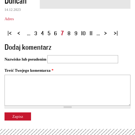
Duncan
14.12.2023
Adres
S
…
3
4
5
6
7
8
9
10
11
…
t
Dodaj komentarz
r
o
Nazwisko lub pseudonim
n
y
Treść Twojego komentarza
*