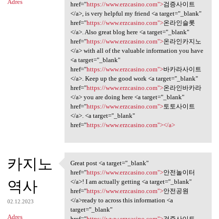
Adres
href="
https://www.erzcasino.com">
검증사이트
</a>, is very helpful my friend <a target="_blank"
href="
https://www.erzcasino.com">
온라인슬롯
</a>. Also great blog here <a target="_blank"
href="
https://www.erzcasino.com">
온라인카지노
</a> with all of the valuable information you have
<a target="_blank"
href="
https://www.erzcasino.com">
바카라사이트
</a>. Keep up the good work <a target="_blank"
href="
https://www.erzcasino.com">
온라인바카라
</a> you are doing here <a target="_blank"
href="
https://www.erzcasino.com">
토토사이트
</a>. <a target="_blank"
href="
https://www.erzcasino.com"></a>
카지노
Great post <a target="_blank"
Great post <a target="_blank"
href="
https://www.erzcasino.com">
안전놀이터
역사
</a>! I am actually getting <a target="_blank"
href="
https://www.erzcasino.com">
안전공원
</a>ready to across this information <a
02.12.2023
target="_blank"
Adres
href="
https://www.erzcasino.com">
검증사이트