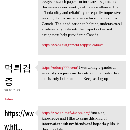
essays, research papers, or intricate assignments,
this service consistently delivers excellence. Their
affordability and reliability are equally impressive,
making them a trusted choice for students across
Canada. Their dedication to helping students excel
academically truly sets them apart as the best
assignment help provider in Canada.
https://www.assignmenthelppro.com/ca/
먹튀검
https://udong777.com/
I was taking a gander at
https://udong777.com/ I was
some of your posts on this site and I consider this
증
site is truly informational! Keep setting up.
29.10.2023
Adres
https://ww
https://www.bitsofwisdom.org/
Amazing
https://www.bitsofwisdom.org/
knowledge and I like to share this kind of
w.bit...
information with my friends and hope they like it
they why I do.