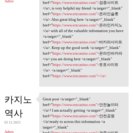
Adres
href="
https://www.erzcasino.com">
검증사이트
</a>, is very helpful my friend <a target="_blank"
href="
https://www.erzcasino.com">
온라인슬롯
</a>. Also great blog here <a target="_blank"
href="
https://www.erzcasino.com">
온라인카지노
</a> with all of the valuable information you have
<a target="_blank"
href="
https://www.erzcasino.com">
바카라사이트
</a>. Keep up the good work <a target="_blank"
href="
https://www.erzcasino.com">
온라인바카라
</a> you are doing here <a target="_blank"
href="
https://www.erzcasino.com">
토토사이트
</a>. <a target="_blank"
href="
https://www.erzcasino.com"></a>
카지노
Great post <a target="_blank"
Great post <a target="_blank"
href="
https://www.erzcasino.com">
안전놀이터
역사
</a>! I am actually getting <a target="_blank"
href="
https://www.erzcasino.com">
안전공원
</a>ready to across this information <a
02.12.2023
target="_blank"
Adres
href="
https://www.erzcasino.com">
검증사이트