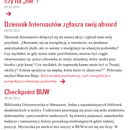
czy na „nie”?
03.10.2015
Dziennik Internautów zgłasza swój absurd
08.09.2015
Dziennik Internautów dołączył się do naszej akcji i zgłosił nam swój
przykład: „Oburzamy się na inwigilację w internecie, na działania
amerykańskich służb, ale co wiemy o inwigilacji na własnym podwórku?
Czy myślałeś, że gdy stoisz sobie pod blokiem, możesz być ciągle
obserwowany np. przez człowieka ze straży miejskiej, który siedzi przy
biurku i pije kawę? Czy myślałeś, ile naprawdę kamer może być w Twojej
okolicy? A może spojrzysz na mapkę, która może to ukazywać?”. Polecamy
artykuł Marcina Maja:
Ktoś nasikał pod kamerą, czyli inwigilacja z
perspektywy własnego podwórka
.
Checkpoint BUW
08.09.2015
Biblioteka Uniwersytecka w Warszawie. Jedna z najważniejszych bibliotek
akademickich w stolicy. Codziennie przewijają się przez nią setki studentów,
doktorantów i pracowników naukowych. Są również pasjonaci, samodzielni
badacze i warszawiacy, którzy poszukują niedostępnych gdzie indziej
pozycji. Wycieczka po mieście bez wizyty w BUW-ie też się nie liczy. W