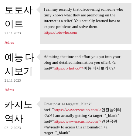
토토사
I can say recently that discovering someone who
I can say recently that
truly knows what they are promoting on the
이트
internet is a relief. You actually learned how to
expose problems and solve them.
https://totowho.com
21.11.2023
Adres
예능 다
Admiring the time and effort you put into your
Admiring the time and effort
blog and detailed information you offer!. <a
시보기
href="
https://tvhot.cc/">
예능 다시보기</a>
21.11.2023
Adres
카지노
Great post <a target="_blank"
Great post <a target="_blank"
href="
https://www.erzcasino.com">
안전놀이터
역사
</a>! I am actually getting <a target="_blank"
href="
https://www.erzcasino.com">
안전공원
</a>ready to across this information <a
02.12.2023
target="_blank"