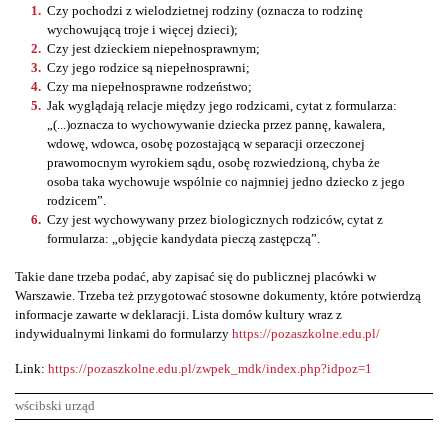
Czy pochodzi z wielodzietnej rodziny (oznacza to rodzinę
wychowującą troje i więcej dzieci);
Czy jest dzieckiem niepełnosprawnym;
Czy jego rodzice są niepełnosprawni;
Czy ma niepełnosprawne rodzeństwo;
Jak wyglądają relacje między jego rodzicami, cytat z formularza:
„(...)oznacza to wychowywanie dziecka przez pannę, kawalera,
wdowę, wdowca, osobę pozostającą w separacji orzeczonej
prawomocnym wyrokiem sądu, osobę rozwiedzioną, chyba że
osoba taka wychowuje wspólnie co najmniej jedno dziecko z jego
rodzicem”.
Czy jest wychowywany przez biologicznych rodziców, cytat z
formularza: „objęcie kandydata pieczą zastępczą”.
Takie dane trzeba podać, aby zapisać się do publicznej placówki w
Warszawie. Trzeba też przygotować stosowne dokumenty, które potwierdzą
informacje zawarte w deklaracji. Lista domów kultury wraz z
indywidualnymi linkami do formularzy
https://pozaszkolne.edu.pl/
Link:
https://pozaszkolne.edu.pl/zwpek_mdk/index.php?idpoz=1
wścibski urząd