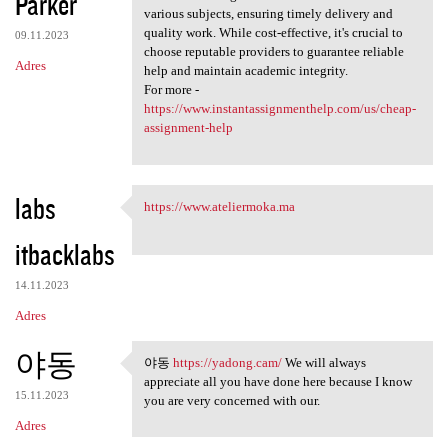
Parker
various subjects, ensuring timely delivery and
quality work. While cost-effective, it's crucial to
09.11.2023
choose reputable providers to guarantee reliable
Adres
help and maintain academic integrity.
For more -
https://www.instantassignmenthelp.com/us/cheap-
assignment-help
labs
https://www.ateliermoka.ma
https://www.ateliermoka.ma
itbacklabs
14.11.2023
Adres
야동
야동
https://yadong.cam/
We will always
야동 https://yadong.cam/ We
appreciate all you have done here because I know
15.11.2023
you are very concerned with our.
Adres