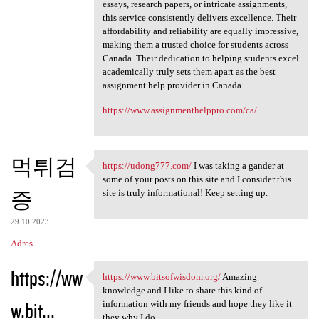
essays, research papers, or intricate assignments,
this service consistently delivers excellence. Their
affordability and reliability are equally impressive,
making them a trusted choice for students across
Canada. Their dedication to helping students excel
academically truly sets them apart as the best
assignment help provider in Canada.
https://www.assignmenthelppro.com/ca/
먹튀검
https://udong777.com/
I was taking a gander at
https://udong777.com/ I was
some of your posts on this site and I consider this
증
site is truly informational! Keep setting up.
29.10.2023
Adres
https://ww
https://www.bitsofwisdom.org/
Amazing
https://www.bitsofwisdom.org/
knowledge and I like to share this kind of
w.bit...
information with my friends and hope they like it
they why I do.