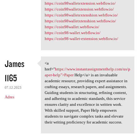
https://coin98walletextension.webflow.io/
https://coin98walletxtension.webflow.io/
https://coin98walletextenshion.webflow.io/
https://coin98walletxtenshion.webflow.io/
https://coin98wallet.webflow.io/
https://coin98-wallet.webflow.io/
https://coin98-wallet-extension.webflow.io/
James
<a
<a href="https://www
href="
https://www.instantassignmenthelp.com/us/p
1165
aper-help">Paper
Help</a> is an invaluable
academic resource, providing expert assistance in
crafting essays, research papers, and assignments.
07.12.2023
Guiding students in structuring, refining content,
Adres
and adhering to academic standards, this service
ensures clarity and excellence in written work.
With skilled support, Paper Help empowers
students to navigate complex tasks and elevate
their writing proficiency for academic success.