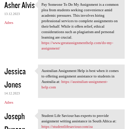
Asher Alvis
Pay Someone To Do My Assignment is a common
Pay Someone To Do My
plea from students seeking convenience amid
13.12.2023
academic pressures. This involves hiring
professional services to complete assignments on
Adres
their behalf. While it offers relief, ethical
considerations such as plagiarism and personal
learning are crucial.
https://www.greatassignmenthelp.com/do-my-
assignment/
Jessica
Australian Assignment Help is best when it comes
Australian Assignment Help is
to offering assignment assistance to students in
Jones
Australia at:
https://australian-assignment-
help.com
14.12.2023
Adres
Joseph
Student Life Saviour has experts to provide
Student Life Saviour has
assignment writing assistance in South Africa at:
https://studentlifesaviour.com/za