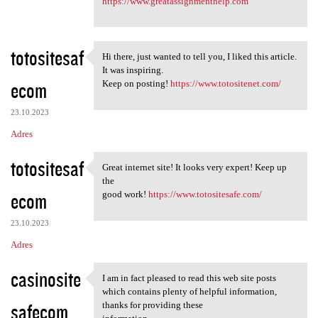
https://www.greatassignmenthelp.com
totositesaf
Hi there, just wanted to tell you, I liked this article.
Hi there, just wanted to tell
It was inspiring.
ecom
Keep on posting!
https://www.totositenet.com/
23.10.2023
Adres
totositesaf
Great internet site! It looks very expert! Keep up
Great internet site! It looks
the
ecom
good work!
https://www.totositesafe.com/
23.10.2023
Adres
casinosite
I am in fact pleased to read this web site posts
I am in fact pleased to read
which contains plenty of helpful information,
safecom
thanks for providing these