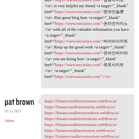
</a>, is very helpful my friend <a target="_blank"
href="
https://www.erzcasino.com">
온라인슬롯
</a>. Also great blog here <a target="_blank"
href="
https://www.erzcasino.com">
온라인카지노
</a> with all of the valuable information you have
<a target="_blank"
href="
https://www.erzcasino.com">
바카라사이트
</a>. Keep up the good work <a target="_blank"
href="
https://www.erzcasino.com">
온라인바카라
</a> you are doing here <a target="_blank"
href="
https://www.erzcasino.com">
토토사이트
</a>. <a target="_blank"
href="
https://www.erzcasino.com"></a>
pat brown
https://binancewalletextension.webflow.io/
https:/
https://binancewalletxtension.webflow.io/
03.12.2023
https://binancewalletextenshion.webflow.io/
https://binancewalletxtenshion.webflow.io/
Adres
https://binancewallatextension.webflow.io/
https://binancewallatxtension.webflow.io/
https://binance-wallet-extension.webflow.io/