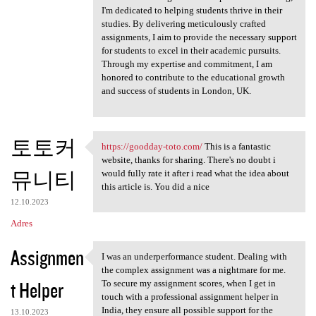
I'm dedicated to helping students thrive in their
studies. By delivering meticulously crafted
assignments, I aim to provide the necessary support
for students to excel in their academic pursuits.
Through my expertise and commitment, I am
honored to contribute to the educational growth
and success of students in London, UK.
토토커
https://goodday-toto.com/
This is a fantastic
https://goodday-toto.com/
website, thanks for sharing. There's no doubt i
뮤니티
would fully rate it after i read what the idea about
this article is. You did a nice
12.10.2023
Adres
Assignmen
I was an underperformance student. Dealing with
I was an underperformance
the complex assignment was a nightmare for me.
t Helper
To secure my assignment scores, when I get in
touch with a professional assignment helper in
India, they ensure all possible support for the
13.10.2023