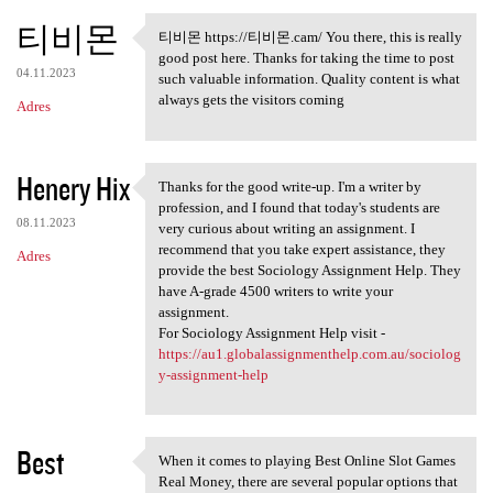
티비몬
티비몬 https://티비몬.cam/ You there, this is really
티비몬 https://티비몬.cam/ You
good post here. Thanks for taking the time to post
04.11.2023
such valuable information. Quality content is what
always gets the visitors coming
Adres
Henery Hix
Thanks for the good write-up. I'm a writer by
Thanks for the good write-up.
profession, and I found that today's students are
08.11.2023
very curious about writing an assignment. I
recommend that you take expert assistance, they
Adres
provide the best Sociology Assignment Help. They
have A-grade 4500 writers to write your
assignment.
For Sociology Assignment Help visit -
https://au1.globalassignmenthelp.com.au/sociolog
y-assignment-help
Best
When it comes to playing Best Online Slot Games
When it comes to playing Best
Real Money, there are several popular options that