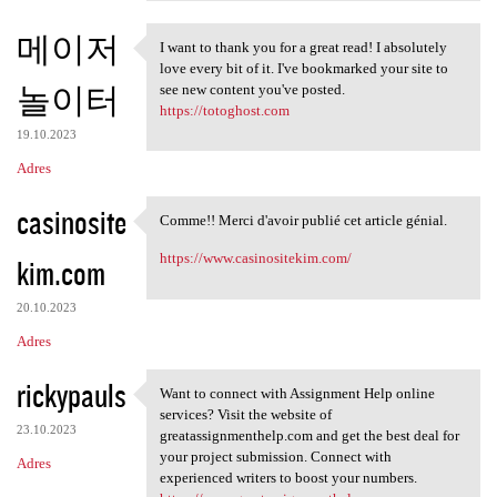
메이저
I want to thank you for a great read! I absolutely
I want to thank you for a
love every bit of it. I've bookmarked your site to
놀이터
see new content you've posted.
https://totoghost.com
19.10.2023
Adres
casinosite
Comme!! Merci d'avoir publié cet article génial.
Comme!! Merci d'avoir publié
https://www.casinositekim.com/
kim.com
20.10.2023
Adres
rickypauls
Want to connect with Assignment Help online
Want to connect with
services? Visit the website of
23.10.2023
greatassignmenthelp.com and get the best deal for
your project submission. Connect with
Adres
experienced writers to boost your numbers.