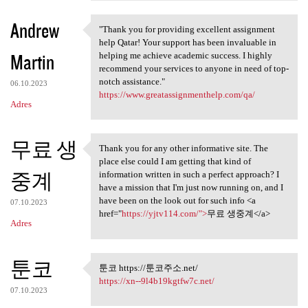
Andrew
"Thank you for providing excellent assignment
"Thank you for providing
help Qatar! Your support has been invaluable in
Martin
helping me achieve academic success. I highly
recommend your services to anyone in need of top-
notch assistance."
06.10.2023
https://www.greatassignmenthelp.com/qa/
Adres
무료 생
Thank you for any other informative site. The
Thank you for any other
place else could I am getting that kind of
중계
information written in such a perfect approach? I
have a mission that I'm just now running on, and I
have been on the look out for such info <a
07.10.2023
href="
https://yjtv114.com/">
무료 생중계</a>
Adres
툰코
툰코 https://툰코주소.net/
툰코 https://툰코주소.net/
https://xn--9l4b19kgtfw7c.net/
07.10.2023