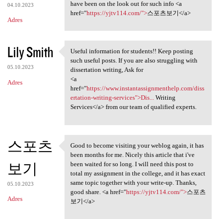
have been on the look out for such info <a
04.10.2023
href="
https://yjtv114.com/">
스포츠보기</a>
Adres
Lily Smith
Useful information for students!! Keep posting
Useful information for
such useful posts. If you are also struggling with
05.10.2023
dissertation writing, Ask for
<a
Adres
href="
https://www.instantassignmenthelp.com/diss
ertation-writing-services">Dis...
Writing
Services</a> from our team of qualified experts.
스포츠
Good to become visiting your weblog again, it has
Good to become visiting your
been months for me. Nicely this article that i've
보기
been waited for so long. I will need this post to
total my assignment in the college, and it has exact
same topic together with your write-up. Thanks,
05.10.2023
good share. <a href="
https://yjtv114.com/">
스포츠
Adres
보기</a>