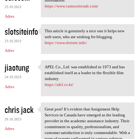
information.
https://www.casinositesafe.com/
23.10.2023
Adres
slotsiteinfo
This article is genuinely a nice one it helps new
This article is genuinely a
web users, who are wishing for blogging.
23.10.2023
https://www.slotsite.info/
Adres
jiaotung
APEL Co., Ltd. was established in 1973 and has
APEL Co., Ltd. was
established itself as a leader in the flexible film
24.10.2023
industry.
https://afel.co.kr/
Adres
chris jack
Great post! It’s evident that Assignment Help
Great post! It’s evident that
Services in Canada have emerged as the leading
26.10.2023
provider in the academic assistance industry. Their
commitment to quality, professionalism, and
Adres
customer satisfaction is truly commendable. With a
team of experts well-versed in various subjects,