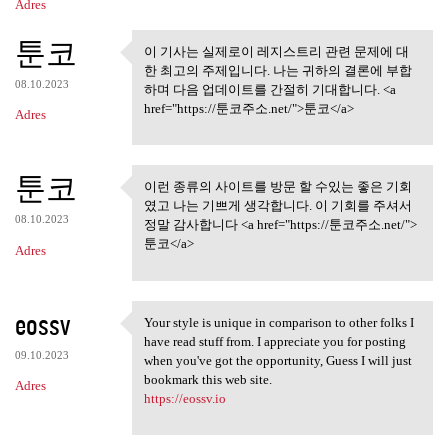
Adres
툰코
이 기사는 실제로이 레지스트리 관련 문제에 대
이 기사는 실제로이 레지스트리
한 최고의 주제입니다. 나는 귀하의 결론에 부합
관련 문제에 대한
08.10.2023
하며 다음 업데이트를 간절히 기대합니다. <a
href="https://툰코주소.net/">툰코</a>
Adres
툰코
이런 종류의 사이트를 방문 할 수있는 좋은 기회
이런 종류의 사이트를 방문 할 수
였고 나는 기쁘게 생각합니다. 이 기회를 주셔서
있는 좋은 기회 였고
08.10.2023
정말 감사합니다 <a href="https://툰코주소.net/">
툰코</a>
Adres
eossv
Your style is unique in comparison to other folks I
Your style is unique in
have read stuff from. I appreciate you for posting
09.10.2023
when you've got the opportunity, Guess I will just
bookmark this web site.
Adres
https://eossv.io