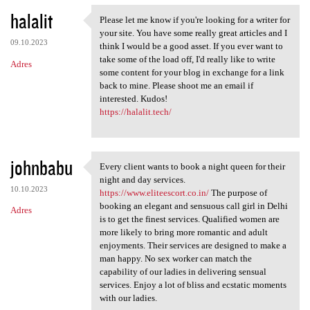
halalit
Please let me know if you're looking for a writer for
Please let me know if you're
your site. You have some really great articles and I
09.10.2023
think I would be a good asset. If you ever want to
take some of the load off, I'd really like to write
Adres
some content for your blog in exchange for a link
back to mine. Please shoot me an email if
interested. Kudos!
https://halalit.tech/
johnbabu
Every client wants to book a night queen for their
Every client wants to book a
night and day services.
10.10.2023
https://www.eliteescort.co.in/
The purpose of
booking an elegant and sensuous call girl in Delhi
Adres
is to get the finest services. Qualified women are
more likely to bring more romantic and adult
enjoyments. Their services are designed to make a
man happy. No sex worker can match the
capability of our ladies in delivering sensual
services. Enjoy a lot of bliss and ecstatic moments
with our ladies.