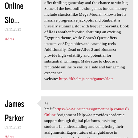
Online
offer thrilling gameplay and the chance to win big.
Some of the best online slot games for real money
include classics like Mega Moolah, known for its
Slo...
massive progressive jackpots, and Starburst, a
visually stunning slot with frequent payouts. Book
09.11.2023
of Ra is another favorite, featuring an exciting
Egyptian theme, while Gonzo's Quest offers
Adres
immersive 3D graphics and cascading reels.
Additionally, Dead or Alive 2 and Bonanza
provide high volatility and potential for
substantial winnings. Make sure to choose a
reputable online to ensure a safe and fair gaming
experience.
website:
https://khelraja.com/games/slots
James
<a
<a href="https://www
href="
https://www.instantassignmenthelp.com/us">
Parker
Online
Assignment Help</a> provides academic
support through digital platforms, assisting
students in understanding and completing their
09.11.2023
assignments. Expert tutors offer guidance in
Adres