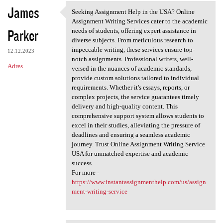
James
Seeking Assignment Help in the USA? Online
Seeking Assignment Help in
Assignment Writing Services cater to the academic
Parker
needs of students, offering expert assistance in
diverse subjects. From meticulous research to
impeccable writing, these services ensure top-
12.12.2023
notch assignments. Professional writers, well-
Adres
versed in the nuances of academic standards,
provide custom solutions tailored to individual
requirements. Whether it's essays, reports, or
complex projects, the service guarantees timely
delivery and high-quality content. This
comprehensive support system allows students to
excel in their studies, alleviating the pressure of
deadlines and ensuring a seamless academic
journey. Trust Online Assignment Writing Service
USA for unmatched expertise and academic
success.
For more -
https://www.instantassignmenthelp.com/us/assign
ment-writing-service