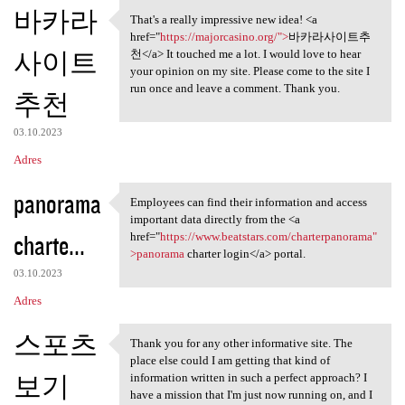
K
바카라
That's a really impressive new idea! <a
That's a really impressive
o
href="
https://majorcasino.org/">
바카라사이트추
사이트
m
천</a> It touched me a lot. I would love to hear
your opinion on my site. Please come to the site I
e
run once and leave a comment. Thank you.
추천
n
t
03.10.2023
a
Adres
r
panorama
Employees can find their information and access
z
Employees can find their
important data directly from the <a
e
charte...
href="
https://www.beatstars.com/charterpanorama"
>panorama
charter login</a> portal.
03.10.2023
Adres
스포츠
Thank you for any other informative site. The
Thank you for any other
place else could I am getting that kind of
보기
information written in such a perfect approach? I
have a mission that I'm just now running on, and I