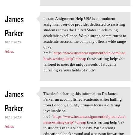
James
Instant Assignment Help USA is a prominent
Instant Assignment Help USA
assignment service provider dedicated to assisting
Parker
students across the United States in achieving
academic excellence. With a strong commitment to
academic success, the company offers a wide range
10.10.2023
of <a
Adres
href="
https://www.instantassignmenthelp.com/us/t
hesis-writing-help">cheap
thesis writing help</a>
tailored to meet the unique needs of students
pursuing various fields of study.
James
Thanks for sharing this information I'm James
Thanks for sharing this
Parker, an accomplished academic writer hailing
Parker
from London, UK. My primary focus is offering
invaluable <a
href="
https://www.instantassignmenthelp.com/us/t
10.10.2023
hesis-writing-help">cheap
thesis writing help</a>
Adres
to students in this vibrant city. With a strong
educational background and a passion for writing,