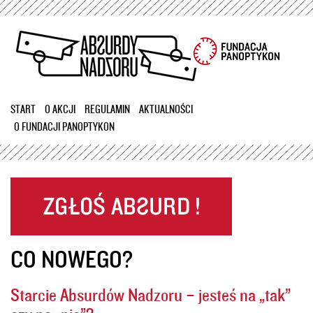
Przejdź
do
treści
START
O AKCJI
REGULAMIN
AKTUALNOŚCI
O FUNDACJI PANOPTYKON
CO NOWEGO?
Starcie Absurdów Nadzoru – jesteś na „tak”