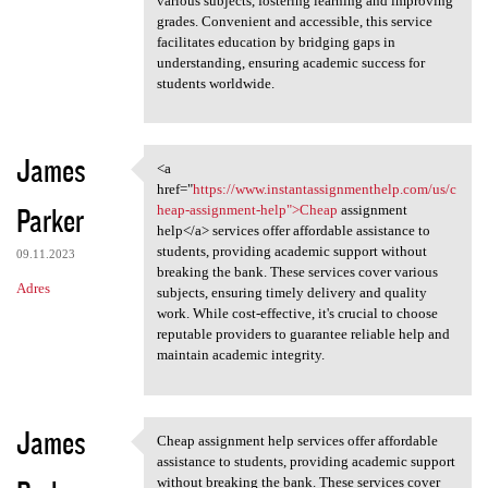
various subjects, fostering learning and improving
grades. Convenient and accessible, this service
facilitates education by bridging gaps in
understanding, ensuring academic success for
students worldwide.
James
<a
<a href="https://www
href="
https://www.instantassignmenthelp.com/us/c
Parker
heap-assignment-help">Cheap
assignment
help</a> services offer affordable assistance to
students, providing academic support without
09.11.2023
breaking the bank. These services cover various
Adres
subjects, ensuring timely delivery and quality
work. While cost-effective, it's crucial to choose
reputable providers to guarantee reliable help and
maintain academic integrity.
James
Cheap assignment help services offer affordable
Cheap assignment help
assistance to students, providing academic support
without breaking the bank. These services cover