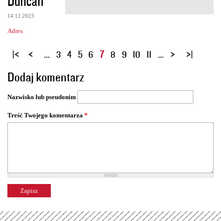
Duncan
14.12.2023
Adres
S
…
3
4
5
6
7
8
9
10
11
…
t
Dodaj komentarz
r
o
Nazwisko lub pseudonim
n
y
Treść Twojego komentarza
*