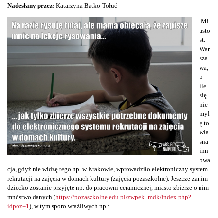
Nadesłany przez:
Katarzyna Batko-Tołuć
Mi
asto
st.
War
sza
wa,
o
ile
się
nie
myl
ę to
wła
sna
inn
owa
cja, gdyż nie widzę tego np. w Krakowie, wprowadziło elektroniczny system
rekrutacji na zajęcia w domach kultury (zajęcia pozaszkolne). Jeszcze zanim
dziecko zostanie przyjęte np. do pracowni ceramicznej, miasto zbierze o nim
mnóstwo danych (
https://pozaszkolne.edu.pl/zwpek_mdk/index.php?
idpoz=1
), w tym sporo wrażliwych np.: