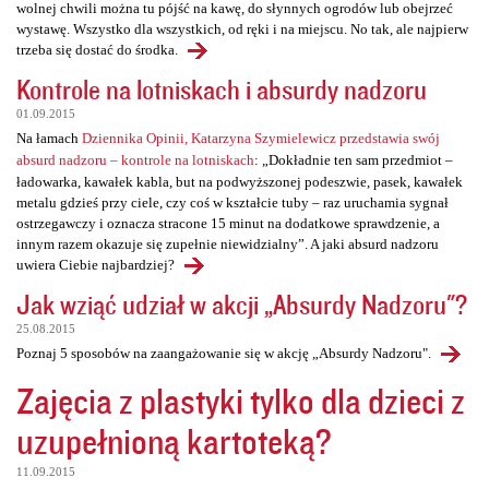
wolnej chwili można tu pójść na kawę, do słynnych ogrodów lub obejrzeć
wystawę. Wszystko dla wszystkich, od ręki i na miejscu. No tak, ale najpierw
trzeba się dostać do środka.
Kontrole na lotniskach i absurdy nadzoru
01.09.2015
Na łamach
Dziennika Opinii, Katarzyna Szymielewicz przedstawia swój
absurd nadzoru – kontrole na lotniskach
: „Dokładnie ten sam przedmiot –
ładowarka, kawałek kabla, but na podwyższonej podeszwie, pasek, kawałek
metalu gdzieś przy ciele, czy coś w kształcie tuby – raz uruchamia sygnał
ostrzegawczy i oznacza stracone 15 minut na dodatkowe sprawdzenie, a
innym razem okazuje się zupełnie niewidzialny”. A jaki absurd nadzoru
uwiera Ciebie najbardziej?
Jak wziąć udział w akcji „Absurdy Nadzoru"?
25.08.2015
Poznaj 5 sposobów na zaangażowanie się w akcję „Absurdy Nadzoru".
Zajęcia z plastyki tylko dla dzieci z
uzupełnioną kartoteką?
11.09.2015