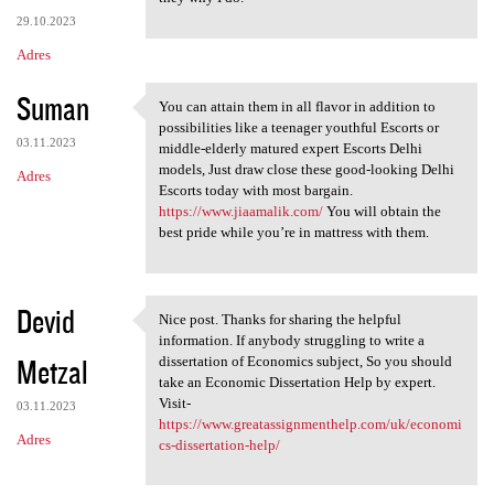
29.10.2023
Adres
Suman
You can attain them in all flavor in addition to
You can attain them in all
possibilities like a teenager youthful Escorts or
03.11.2023
middle-elderly matured expert Escorts Delhi
models, Just draw close these good-looking Delhi
Adres
Escorts today with most bargain.
https://www.jiaamalik.com/
You will obtain the
best pride while you’re in mattress with them.
Devid
Nice post. Thanks for sharing the helpful
Nice post. Thanks for sharing
information. If anybody struggling to write a
Metzal
dissertation of Economics subject, So you should
take an Economic Dissertation Help by expert.
Visit-
03.11.2023
https://www.greatassignmenthelp.com/uk/economi
Adres
cs-dissertation-help/