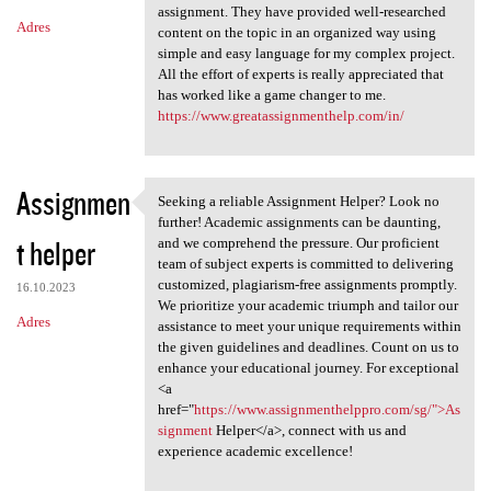
assignment. They have provided well-researched
Adres
content on the topic in an organized way using
simple and easy language for my complex project.
All the effort of experts is really appreciated that
has worked like a game changer to me.
https://www.greatassignmenthelp.com/in/
Assignmen
Seeking a reliable Assignment Helper? Look no
Seeking a reliable Assignment
further! Academic assignments can be daunting,
t helper
and we comprehend the pressure. Our proficient
team of subject experts is committed to delivering
customized, plagiarism-free assignments promptly.
16.10.2023
We prioritize your academic triumph and tailor our
Adres
assistance to meet your unique requirements within
the given guidelines and deadlines. Count on us to
enhance your educational journey. For exceptional
<a
href="
https://www.assignmenthelppro.com/sg/">As
signment
Helper</a>, connect with us and
experience academic excellence!