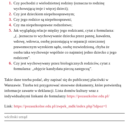
Czy pochodzi z wielodzietnej rodziny (oznacza to rodzinę
wychowującą troje i więcej dzieci);
Czy jest dzieckiem niepełnosprawnym;
Czy jego rodzice są niepełnosprawni;
Czy ma niepełnosprawne rodzeństwo;
Jak wyglądają relacje między jego rodzicami, cytat z formularza:
„(...)oznacza to wychowywanie dziecka przez pannę, kawalera,
wdowę, wdowca, osobę pozostającą w separacji orzeczonej
prawomocnym wyrokiem sądu, osobę rozwiedzioną, chyba że
osoba taka wychowuje wspólnie co najmniej jedno dziecko z jego
rodzicem”.
Czy jest wychowywany przez biologicznych rodziców, cytat z
formularza: „objęcie kandydata pieczą zastępczą”.
Takie dane trzeba podać, aby zapisać się do publicznej placówki w
Warszawie. Trzeba też przygotować stosowne dokumenty, które potwierdzą
informacje zawarte w deklaracji. Lista domów kultury wraz z
indywidualnymi linkami do formularzy
https://pozaszkolne.edu.pl/
Link:
https://pozaszkolne.edu.pl/zwpek_mdk/index.php?idpoz=1
wścibski urząd