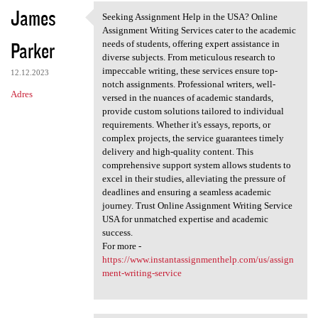
James
Seeking Assignment Help in the USA? Online
Seeking Assignment Help in
Assignment Writing Services cater to the academic
Parker
needs of students, offering expert assistance in
diverse subjects. From meticulous research to
impeccable writing, these services ensure top-
12.12.2023
notch assignments. Professional writers, well-
Adres
versed in the nuances of academic standards,
provide custom solutions tailored to individual
requirements. Whether it's essays, reports, or
complex projects, the service guarantees timely
delivery and high-quality content. This
comprehensive support system allows students to
excel in their studies, alleviating the pressure of
deadlines and ensuring a seamless academic
journey. Trust Online Assignment Writing Service
USA for unmatched expertise and academic
success.
For more -
https://www.instantassignmenthelp.com/us/assign
ment-writing-service