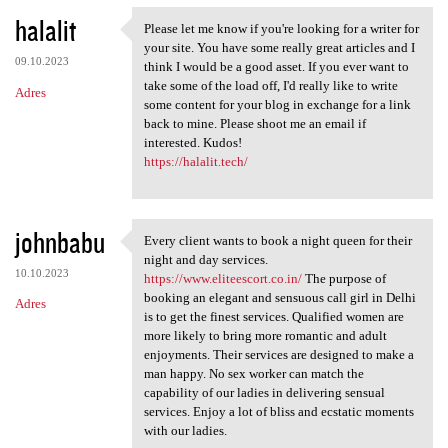
halalit
Please let me know if you're looking for a writer for
Please let me know if you're
your site. You have some really great articles and I
09.10.2023
think I would be a good asset. If you ever want to
take some of the load off, I'd really like to write
Adres
some content for your blog in exchange for a link
back to mine. Please shoot me an email if
interested. Kudos!
https://halalit.tech/
johnbabu
Every client wants to book a night queen for their
Every client wants to book a
night and day services.
10.10.2023
https://www.eliteescort.co.in/
The purpose of
booking an elegant and sensuous call girl in Delhi
Adres
is to get the finest services. Qualified women are
more likely to bring more romantic and adult
enjoyments. Their services are designed to make a
man happy. No sex worker can match the
capability of our ladies in delivering sensual
services. Enjoy a lot of bliss and ecstatic moments
with our ladies.