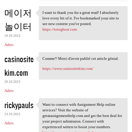
메이저
I want to thank you for a great read! I absolutely
I want to thank you for a
love every bit of it. I've bookmarked your site to
놀이터
see new content you've posted.
https://totoghost.com
19.10.2023
Adres
casinosite
Comme!! Merci d'avoir publié cet article génial.
Comme!! Merci d'avoir publié
https://www.casinositekim.com/
kim.com
20.10.2023
Adres
rickypauls
Want to connect with Assignment Help online
Want to connect with
services? Visit the website of
23.10.2023
greatassignmenthelp.com and get the best deal for
your project submission. Connect with
Adres
experienced writers to boost your numbers.