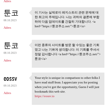
Adres
툰코
이 기사는 실제로이 레지스트리 관련 문제에 대
이 기사는 실제로이 레지스트리
한 최고의 주제입니다. 나는 귀하의 결론에 부합
관련 문제에 대한
08.10.2023
하며 다음 업데이트를 간절히 기대합니다. <a
href="https://툰코주소.net/">툰코</a>
Adres
툰코
이런 종류의 사이트를 방문 할 수있는 좋은 기회
이런 종류의 사이트를 방문 할 수
였고 나는 기쁘게 생각합니다. 이 기회를 주셔서
있는 좋은 기회 였고
08.10.2023
정말 감사합니다 <a href="https://툰코주소.net/">
툰코</a>
Adres
eossv
Your style is unique in comparison to other folks I
Your style is unique in
have read stuff from. I appreciate you for posting
09.10.2023
when you've got the opportunity, Guess I will just
bookmark this web site.
Adres
https://eossv.io