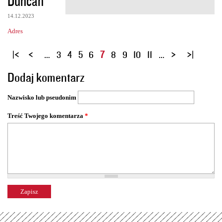
Duncan
14.12.2023
Adres
S
…
3
4
5
6
7
8
9
10
11
…
t
Dodaj komentarz
r
o
Nazwisko lub pseudonim
n
y
Treść Twojego komentarza
*