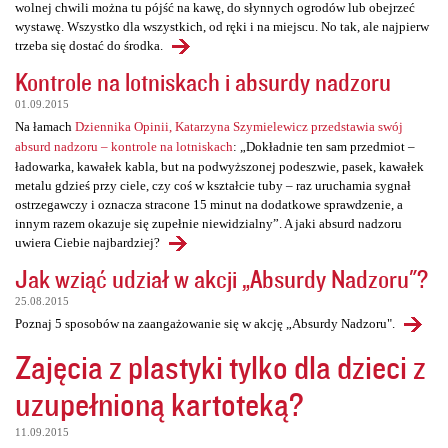
wolnej chwili można tu pójść na kawę, do słynnych ogrodów lub obejrzeć
wystawę. Wszystko dla wszystkich, od ręki i na miejscu. No tak, ale najpierw
trzeba się dostać do środka.
Kontrole na lotniskach i absurdy nadzoru
01.09.2015
Na łamach
Dziennika Opinii, Katarzyna Szymielewicz przedstawia swój
absurd nadzoru – kontrole na lotniskach
: „Dokładnie ten sam przedmiot –
ładowarka, kawałek kabla, but na podwyższonej podeszwie, pasek, kawałek
metalu gdzieś przy ciele, czy coś w kształcie tuby – raz uruchamia sygnał
ostrzegawczy i oznacza stracone 15 minut na dodatkowe sprawdzenie, a
innym razem okazuje się zupełnie niewidzialny”. A jaki absurd nadzoru
uwiera Ciebie najbardziej?
Jak wziąć udział w akcji „Absurdy Nadzoru"?
25.08.2015
Poznaj 5 sposobów na zaangażowanie się w akcję „Absurdy Nadzoru".
Zajęcia z plastyki tylko dla dzieci z
uzupełnioną kartoteką?
11.09.2015