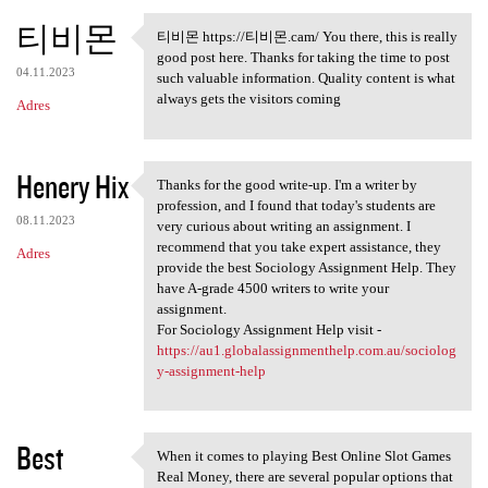
티비몬
티비몬 https://티비몬.cam/ You there, this is really
티비몬 https://티비몬.cam/ You
good post here. Thanks for taking the time to post
04.11.2023
such valuable information. Quality content is what
always gets the visitors coming
Adres
Henery Hix
Thanks for the good write-up. I'm a writer by
Thanks for the good write-up.
profession, and I found that today's students are
08.11.2023
very curious about writing an assignment. I
recommend that you take expert assistance, they
Adres
provide the best Sociology Assignment Help. They
have A-grade 4500 writers to write your
assignment.
For Sociology Assignment Help visit -
https://au1.globalassignmenthelp.com.au/sociolog
y-assignment-help
Best
When it comes to playing Best Online Slot Games
When it comes to playing Best
Real Money, there are several popular options that