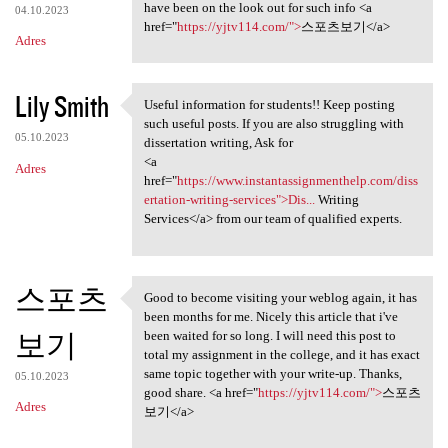
have been on the look out for such info <a
04.10.2023
href="
https://yjtv114.com/">
스포츠보기</a>
Adres
Lily Smith
Useful information for students!! Keep posting
Useful information for
such useful posts. If you are also struggling with
05.10.2023
dissertation writing, Ask for
<a
Adres
href="
https://www.instantassignmenthelp.com/diss
ertation-writing-services">Dis...
Writing
Services</a> from our team of qualified experts.
스포츠
Good to become visiting your weblog again, it has
Good to become visiting your
been months for me. Nicely this article that i've
보기
been waited for so long. I will need this post to
total my assignment in the college, and it has exact
same topic together with your write-up. Thanks,
05.10.2023
good share. <a href="
https://yjtv114.com/">
스포츠
Adres
보기</a>