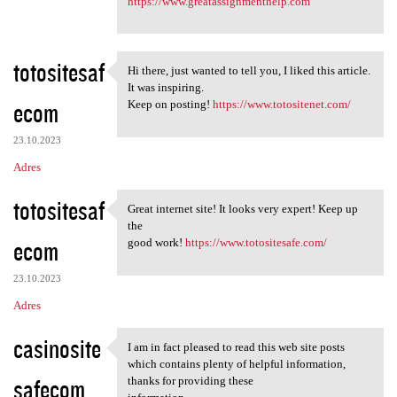
https://www.greatassignmenthelp.com
totositesaf
Hi there, just wanted to tell you, I liked this article.
Hi there, just wanted to tell
It was inspiring.
ecom
Keep on posting!
https://www.totositenet.com/
23.10.2023
Adres
totositesaf
Great internet site! It looks very expert! Keep up
Great internet site! It looks
the
ecom
good work!
https://www.totositesafe.com/
23.10.2023
Adres
casinosite
I am in fact pleased to read this web site posts
I am in fact pleased to read
which contains plenty of helpful information,
safecom
thanks for providing these