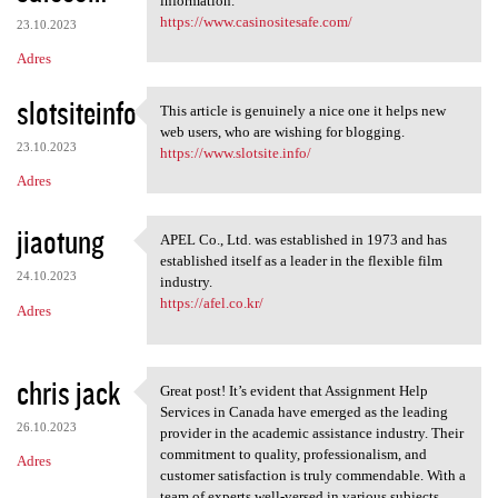
information.
https://www.casinositesafe.com/
23.10.2023
Adres
slotsiteinfo
This article is genuinely a nice one it helps new
This article is genuinely a
web users, who are wishing for blogging.
23.10.2023
https://www.slotsite.info/
Adres
jiaotung
APEL Co., Ltd. was established in 1973 and has
APEL Co., Ltd. was
established itself as a leader in the flexible film
24.10.2023
industry.
https://afel.co.kr/
Adres
chris jack
Great post! It’s evident that Assignment Help
Great post! It’s evident that
Services in Canada have emerged as the leading
26.10.2023
provider in the academic assistance industry. Their
commitment to quality, professionalism, and
Adres
customer satisfaction is truly commendable. With a
team of experts well-versed in various subjects,