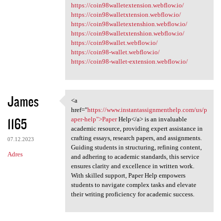
https://coin98walletextension.webflow.io/
https://coin98walletxtension.webflow.io/
https://coin98walletextenshion.webflow.io/
https://coin98walletxtenshion.webflow.io/
https://coin98wallet.webflow.io/
https://coin98-wallet.webflow.io/
https://coin98-wallet-extension.webflow.io/
James
<a
<a href="https://www
href="
https://www.instantassignmenthelp.com/us/p
1165
aper-help">Paper
Help</a> is an invaluable
academic resource, providing expert assistance in
crafting essays, research papers, and assignments.
07.12.2023
Guiding students in structuring, refining content,
Adres
and adhering to academic standards, this service
ensures clarity and excellence in written work.
With skilled support, Paper Help empowers
students to navigate complex tasks and elevate
their writing proficiency for academic success.