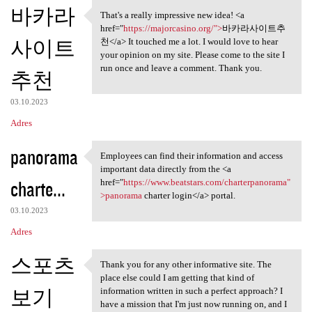
K
바카라
That's a really impressive new idea! <a
That's a really impressive
o
href="
https://majorcasino.org/">
바카라사이트추
사이트
m
천</a> It touched me a lot. I would love to hear
your opinion on my site. Please come to the site I
e
run once and leave a comment. Thank you.
추천
n
t
03.10.2023
a
Adres
r
panorama
Employees can find their information and access
z
Employees can find their
important data directly from the <a
e
charte...
href="
https://www.beatstars.com/charterpanorama"
>panorama
charter login</a> portal.
03.10.2023
Adres
스포츠
Thank you for any other informative site. The
Thank you for any other
place else could I am getting that kind of
보기
information written in such a perfect approach? I
have a mission that I'm just now running on, and I