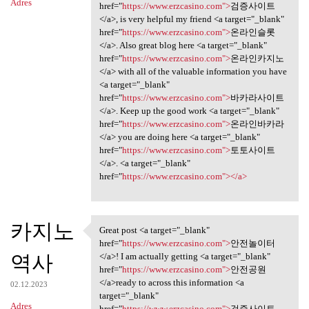
Adres
href="
https://www.erzcasino.com">
검증사이트
</a>, is very helpful my friend <a target="_blank"
href="
https://www.erzcasino.com">
온라인슬롯
</a>. Also great blog here <a target="_blank"
href="
https://www.erzcasino.com">
온라인카지노
</a> with all of the valuable information you have
<a target="_blank"
href="
https://www.erzcasino.com">
바카라사이트
</a>. Keep up the good work <a target="_blank"
href="
https://www.erzcasino.com">
온라인바카라
</a> you are doing here <a target="_blank"
href="
https://www.erzcasino.com">
토토사이트
</a>. <a target="_blank"
href="
https://www.erzcasino.com"></a>
카지노
Great post <a target="_blank"
Great post <a target="_blank"
href="
https://www.erzcasino.com">
안전놀이터
역사
</a>! I am actually getting <a target="_blank"
href="
https://www.erzcasino.com">
안전공원
</a>ready to across this information <a
02.12.2023
target="_blank"
Adres
href="
https://www.erzcasino.com">
검증사이트