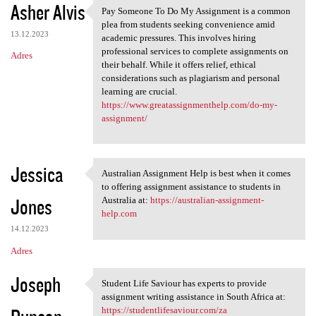
Asher Alvis
Pay Someone To Do My Assignment is a common
Pay Someone To Do My
plea from students seeking convenience amid
13.12.2023
academic pressures. This involves hiring
professional services to complete assignments on
Adres
their behalf. While it offers relief, ethical
considerations such as plagiarism and personal
learning are crucial.
https://www.greatassignmenthelp.com/do-my-
assignment/
Jessica
Australian Assignment Help is best when it comes
Australian Assignment Help is
to offering assignment assistance to students in
Jones
Australia at:
https://australian-assignment-
help.com
14.12.2023
Adres
Joseph
Student Life Saviour has experts to provide
Student Life Saviour has
assignment writing assistance in South Africa at:
https://studentlifesaviour.com/za