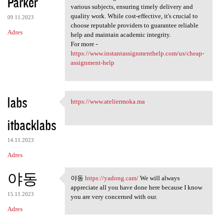
Parker
various subjects, ensuring timely delivery and
quality work. While cost-effective, it's crucial to
09.11.2023
choose reputable providers to guarantee reliable
Adres
help and maintain academic integrity.
For more -
https://www.instantassignmenthelp.com/us/cheap-
assignment-help
labs
https://www.ateliermoka.ma
https://www.ateliermoka.ma
itbacklabs
14.11.2023
Adres
야동
야동
https://yadong.cam/
We will always
야동 https://yadong.cam/ We
appreciate all you have done here because I know
15.11.2023
you are very concerned with our.
Adres