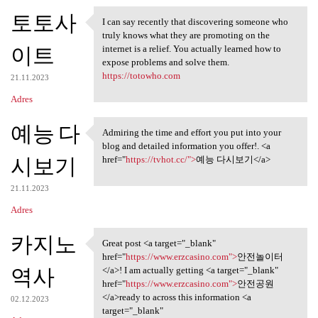
토토사
I can say recently that discovering someone who
I can say recently that
truly knows what they are promoting on the
이트
internet is a relief. You actually learned how to
expose problems and solve them.
https://totowho.com
21.11.2023
Adres
예능 다
Admiring the time and effort you put into your
Admiring the time and effort
blog and detailed information you offer!. <a
시보기
href="
https://tvhot.cc/">
예능 다시보기</a>
21.11.2023
Adres
카지노
Great post <a target="_blank"
Great post <a target="_blank"
href="
https://www.erzcasino.com">
안전놀이터
역사
</a>! I am actually getting <a target="_blank"
href="
https://www.erzcasino.com">
안전공원
</a>ready to across this information <a
02.12.2023
target="_blank"