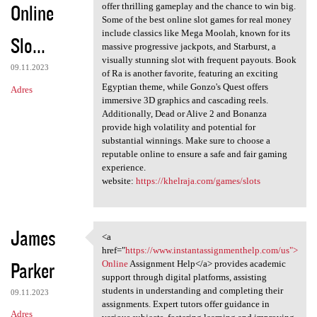
Online
offer thrilling gameplay and the chance to win big.
Some of the best online slot games for real money
include classics like Mega Moolah, known for its
Slo...
massive progressive jackpots, and Starburst, a
visually stunning slot with frequent payouts. Book
09.11.2023
of Ra is another favorite, featuring an exciting
Egyptian theme, while Gonzo's Quest offers
Adres
immersive 3D graphics and cascading reels.
Additionally, Dead or Alive 2 and Bonanza
provide high volatility and potential for
substantial winnings. Make sure to choose a
reputable online to ensure a safe and fair gaming
experience.
website:
https://khelraja.com/games/slots
James
<a
<a href="https://www
href="
https://www.instantassignmenthelp.com/us">
Parker
Online
Assignment Help</a> provides academic
support through digital platforms, assisting
students in understanding and completing their
09.11.2023
assignments. Expert tutors offer guidance in
Adres