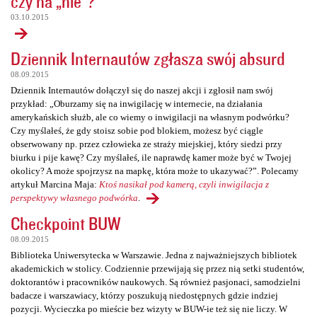
czy na „nie”?
03.10.2015
Dziennik Internautów zgłasza swój absurd
08.09.2015
Dziennik Internautów dołączył się do naszej akcji i zgłosił nam swój
przykład: „Oburzamy się na inwigilację w internecie, na działania
amerykańskich służb, ale co wiemy o inwigilacji na własnym podwórku?
Czy myślałeś, że gdy stoisz sobie pod blokiem, możesz być ciągle
obserwowany np. przez człowieka ze straży miejskiej, który siedzi przy
biurku i pije kawę? Czy myślałeś, ile naprawdę kamer może być w Twojej
okolicy? A może spojrzysz na mapkę, która może to ukazywać?”. Polecamy
artykuł Marcina Maja:
Ktoś nasikał pod kamerą, czyli inwigilacja z
perspektywy własnego podwórka
.
Checkpoint BUW
08.09.2015
Biblioteka Uniwersytecka w Warszawie. Jedna z najważniejszych bibliotek
akademickich w stolicy. Codziennie przewijają się przez nią setki studentów,
doktorantów i pracowników naukowych. Są również pasjonaci, samodzielni
badacze i warszawiacy, którzy poszukują niedostępnych gdzie indziej
pozycji. Wycieczka po mieście bez wizyty w BUW-ie też się nie liczy. W