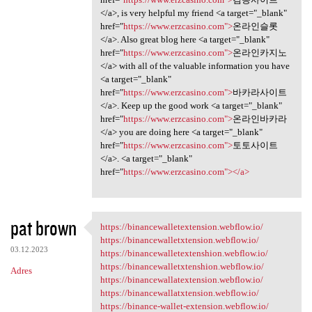
</a>, is very helpful my friend <a target="_blank"
href="
https://www.erzcasino.com">
온라인슬롯
</a>. Also great blog here <a target="_blank"
href="
https://www.erzcasino.com">
온라인카지노
</a> with all of the valuable information you have
<a target="_blank"
href="
https://www.erzcasino.com">
바카라사이트
</a>. Keep up the good work <a target="_blank"
href="
https://www.erzcasino.com">
온라인바카라
</a> you are doing here <a target="_blank"
href="
https://www.erzcasino.com">
토토사이트
</a>. <a target="_blank"
href="
https://www.erzcasino.com"></a>
pat brown
https://binancewalletextension.webflow.io/
https:/
https://binancewalletxtension.webflow.io/
03.12.2023
https://binancewalletextenshion.webflow.io/
https://binancewalletxtenshion.webflow.io/
Adres
https://binancewallatextension.webflow.io/
https://binancewallatxtension.webflow.io/
https://binance-wallet-extension.webflow.io/