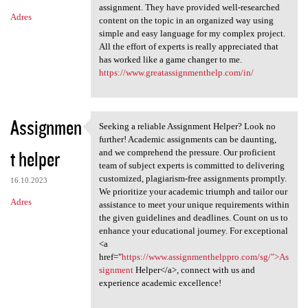
assignment. They have provided well-researched
Adres
content on the topic in an organized way using
simple and easy language for my complex project.
All the effort of experts is really appreciated that
has worked like a game changer to me.
https://www.greatassignmenthelp.com/in/
Assignmen
Seeking a reliable Assignment Helper? Look no
Seeking a reliable Assignment
further! Academic assignments can be daunting,
t helper
and we comprehend the pressure. Our proficient
team of subject experts is committed to delivering
customized, plagiarism-free assignments promptly.
16.10.2023
We prioritize your academic triumph and tailor our
Adres
assistance to meet your unique requirements within
the given guidelines and deadlines. Count on us to
enhance your educational journey. For exceptional
<a
href="
https://www.assignmenthelppro.com/sg/">As
signment
Helper</a>, connect with us and
experience academic excellence!