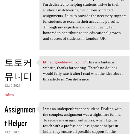
I'm dedicated to helping students thrive in their
studies. By delivering meticulously crafted
assignments, I aim to provide the necessary support
for students to excel in their academic pursuits.
Through my expertise and commitment, I am
honored to contribute to the educational growth
and success of students in London, UK.
토토커
https://goodday-toto.com/
This is a fantastic
https://goodday-toto.com/
website, thanks for sharing. There's no doubt i
뮤니티
would fully rate it after i read what the idea about
this article is. You did a nice
12.10.2023
Adres
Assignmen
I was an underperformance student. Dealing with
I was an underperformance
the complex assignment was a nightmare for me.
t Helper
To secure my assignment scores, when I get in
touch with a professional assignment helper in
India, they ensure all possible support for the
13.10.2023