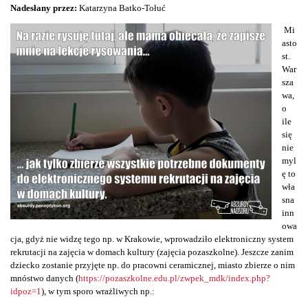
Nadesłany przez:
Katarzyna Batko-Tołuć
Mi
asto
st.
War
sza
wa,
o
ile
się
nie
myl
ę to
wła
sna
inn
owa
cja, gdyż nie widzę tego np. w Krakowie, wprowadziło elektroniczny system
rekrutacji na zajęcia w domach kultury (zajęcia pozaszkolne). Jeszcze zanim
dziecko zostanie przyjęte np. do pracowni ceramicznej, miasto zbierze o nim
mnóstwo danych (
https://pozaszkolne.edu.pl/zwpek_mdk/index.php?
idpoz=1
), w tym sporo wrażliwych np.: