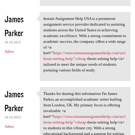
James
Instant Assignment Help USA is a prominent
Instant Assignment Help USA
assignment service provider dedicated to assisting
Parker
students across the United States in achieving
academic excellence. With a strong commitment to
academic success, the company offers a wide range
10.10.2023
of <a
Adres
href="
https://www.instantassignmenthelp.com/us/t
hesis-writing-help">cheap
thesis writing help</a>
tailored to meet the unique needs of students
pursuing various fields of study.
James
Thanks for sharing this information I'm James
Thanks for sharing this
Parker, an accomplished academic writer hailing
Parker
from London, UK. My primary focus is offering
invaluable <a
href="
https://www.instantassignmenthelp.com/us/t
10.10.2023
hesis-writing-help">cheap
thesis writing help</a>
Adres
to students in this vibrant city. With a strong
educational background and a passion for writing,