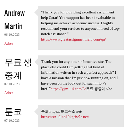
Andrew
"Thank you for providing excellent assignment
"Thank you for providing
help Qatar! Your support has been invaluable in
Martin
helping me achieve academic success. I highly
recommend your services to anyone in need of top-
notch assistance."
06.10.2023
https://www.greatassignmenthelp.com/qa/
Adres
무료 생
Thank you for any other informative site. The
Thank you for any other
place else could I am getting that kind of
중계
information written in such a perfect approach? I
have a mission that I'm just now running on, and I
have been on the look out for such info <a
07.10.2023
href="
https://yjtv114.com/">
무료 생중계</a>
Adres
툰코
툰코 https://툰코주소.net/
툰코 https://툰코주소.net/
https://xn--9l4b19kgtfw7c.net/
07.10.2023