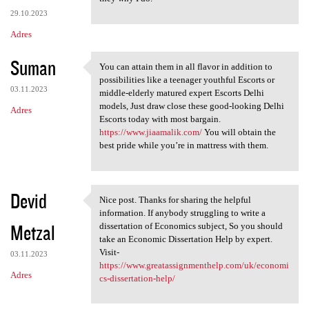
29.10.2023
Adres
Suman
You can attain them in all flavor in addition to
You can attain them in all
possibilities like a teenager youthful Escorts or
03.11.2023
middle-elderly matured expert Escorts Delhi
models, Just draw close these good-looking Delhi
Adres
Escorts today with most bargain.
https://www.jiaamalik.com/
You will obtain the
best pride while you’re in mattress with them.
Devid
Nice post. Thanks for sharing the helpful
Nice post. Thanks for sharing
information. If anybody struggling to write a
Metzal
dissertation of Economics subject, So you should
take an Economic Dissertation Help by expert.
Visit-
03.11.2023
https://www.greatassignmenthelp.com/uk/economi
Adres
cs-dissertation-help/