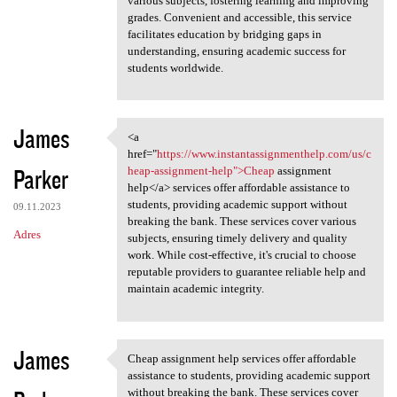
various subjects, fostering learning and improving
grades. Convenient and accessible, this service
facilitates education by bridging gaps in
understanding, ensuring academic success for
students worldwide.
James
<a
<a href="https://www
href="
https://www.instantassignmenthelp.com/us/c
Parker
heap-assignment-help">Cheap
assignment
help</a> services offer affordable assistance to
students, providing academic support without
09.11.2023
breaking the bank. These services cover various
Adres
subjects, ensuring timely delivery and quality
work. While cost-effective, it's crucial to choose
reputable providers to guarantee reliable help and
maintain academic integrity.
James
Cheap assignment help services offer affordable
Cheap assignment help
assistance to students, providing academic support
without breaking the bank. These services cover