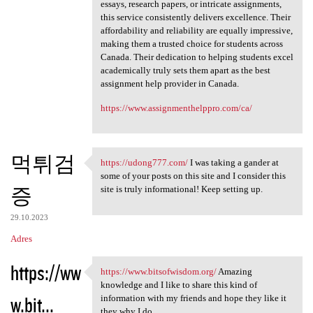
essays, research papers, or intricate assignments,
this service consistently delivers excellence. Their
affordability and reliability are equally impressive,
making them a trusted choice for students across
Canada. Their dedication to helping students excel
academically truly sets them apart as the best
assignment help provider in Canada.
https://www.assignmenthelppro.com/ca/
먹튀검
https://udong777.com/
I was taking a gander at
https://udong777.com/ I was
some of your posts on this site and I consider this
증
site is truly informational! Keep setting up.
29.10.2023
Adres
https://ww
https://www.bitsofwisdom.org/
Amazing
https://www.bitsofwisdom.org/
knowledge and I like to share this kind of
w.bit...
information with my friends and hope they like it
they why I do.