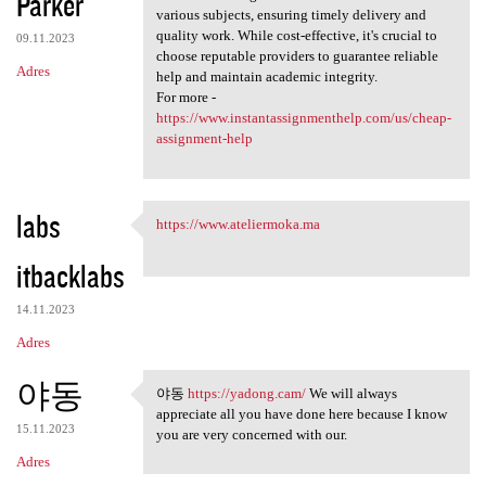
Parker
various subjects, ensuring timely delivery and
quality work. While cost-effective, it's crucial to
09.11.2023
choose reputable providers to guarantee reliable
Adres
help and maintain academic integrity.
For more -
https://www.instantassignmenthelp.com/us/cheap-
assignment-help
labs
https://www.ateliermoka.ma
https://www.ateliermoka.ma
itbacklabs
14.11.2023
Adres
야동
야동
https://yadong.cam/
We will always
야동 https://yadong.cam/ We
appreciate all you have done here because I know
15.11.2023
you are very concerned with our.
Adres