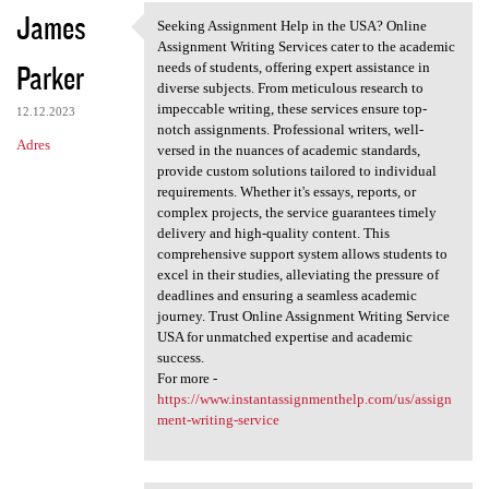
James
Seeking Assignment Help in the USA? Online
Seeking Assignment Help in
Assignment Writing Services cater to the academic
Parker
needs of students, offering expert assistance in
diverse subjects. From meticulous research to
impeccable writing, these services ensure top-
12.12.2023
notch assignments. Professional writers, well-
Adres
versed in the nuances of academic standards,
provide custom solutions tailored to individual
requirements. Whether it's essays, reports, or
complex projects, the service guarantees timely
delivery and high-quality content. This
comprehensive support system allows students to
excel in their studies, alleviating the pressure of
deadlines and ensuring a seamless academic
journey. Trust Online Assignment Writing Service
USA for unmatched expertise and academic
success.
For more -
https://www.instantassignmenthelp.com/us/assign
ment-writing-service