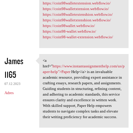
https://coin98walletextension.webflow.io/
https://coin98walletxtension.webflow.io/
https://coin98walletextenshion.webflow.io/
https://coin98walletxtenshion.webflow.io/
https://coin98wallet.webflow.io/
https://coin98-wallet.webflow.io/
https://coin98-wallet-extension.webflow.io/
James
<a
<a href="https://www
href="
https://www.instantassignmenthelp.com/us/p
1165
aper-help">Paper
Help</a> is an invaluable
academic resource, providing expert assistance in
crafting essays, research papers, and assignments.
07.12.2023
Guiding students in structuring, refining content,
Adres
and adhering to academic standards, this service
ensures clarity and excellence in written work.
With skilled support, Paper Help empowers
students to navigate complex tasks and elevate
their writing proficiency for academic success.