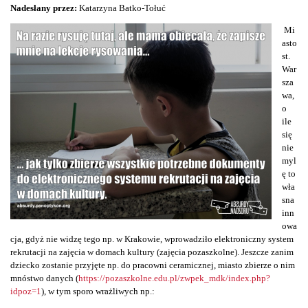
Nadesłany przez:
Katarzyna Batko-Tołuć
Mi
asto
st.
War
sza
wa,
o
ile
się
nie
myl
ę to
wła
sna
inn
owa
cja, gdyż nie widzę tego np. w Krakowie, wprowadziło elektroniczny system
rekrutacji na zajęcia w domach kultury (zajęcia pozaszkolne). Jeszcze zanim
dziecko zostanie przyjęte np. do pracowni ceramicznej, miasto zbierze o nim
mnóstwo danych (
https://pozaszkolne.edu.pl/zwpek_mdk/index.php?
idpoz=1
), w tym sporo wrażliwych np.: