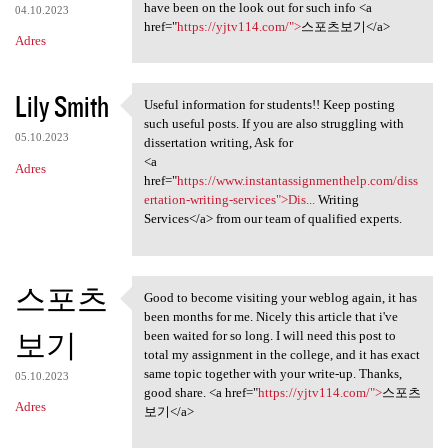
have been on the look out for such info <a
04.10.2023
href="
https://yjtv114.com/">
스포츠보기</a>
Adres
Lily Smith
Useful information for students!! Keep posting
Useful information for
such useful posts. If you are also struggling with
05.10.2023
dissertation writing, Ask for
<a
Adres
href="
https://www.instantassignmenthelp.com/diss
ertation-writing-services">Dis...
Writing
Services</a> from our team of qualified experts.
스포츠
Good to become visiting your weblog again, it has
Good to become visiting your
been months for me. Nicely this article that i've
보기
been waited for so long. I will need this post to
total my assignment in the college, and it has exact
same topic together with your write-up. Thanks,
05.10.2023
good share. <a href="
https://yjtv114.com/">
스포츠
Adres
보기</a>