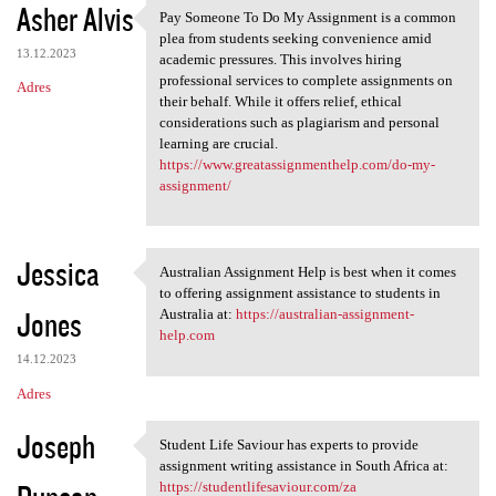
Asher Alvis
Pay Someone To Do My Assignment is a common
Pay Someone To Do My
plea from students seeking convenience amid
13.12.2023
academic pressures. This involves hiring
professional services to complete assignments on
Adres
their behalf. While it offers relief, ethical
considerations such as plagiarism and personal
learning are crucial.
https://www.greatassignmenthelp.com/do-my-
assignment/
Jessica
Australian Assignment Help is best when it comes
Australian Assignment Help is
to offering assignment assistance to students in
Jones
Australia at:
https://australian-assignment-
help.com
14.12.2023
Adres
Joseph
Student Life Saviour has experts to provide
Student Life Saviour has
assignment writing assistance in South Africa at:
https://studentlifesaviour.com/za