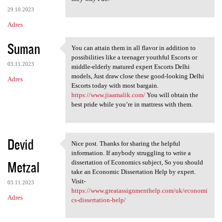
29.10.2023
Adres
Suman
You can attain them in all flavor in addition to
You can attain them in all
possibilities like a teenager youthful Escorts or
03.11.2023
middle-elderly matured expert Escorts Delhi
models, Just draw close these good-looking Delhi
Adres
Escorts today with most bargain.
https://www.jiaamalik.com/
You will obtain the
best pride while you’re in mattress with them.
Devid
Nice post. Thanks for sharing the helpful
Nice post. Thanks for sharing
information. If anybody struggling to write a
Metzal
dissertation of Economics subject, So you should
take an Economic Dissertation Help by expert.
Visit-
03.11.2023
https://www.greatassignmenthelp.com/uk/economi
Adres
cs-dissertation-help/