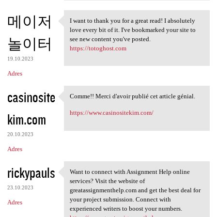
메이저
I want to thank you for a great read! I absolutely
I want to thank you for a
love every bit of it. I've bookmarked your site to
놀이터
see new content you've posted.
https://totoghost.com
19.10.2023
Adres
casinosite
Comme!! Merci d'avoir publié cet article génial.
Comme!! Merci d'avoir publié
https://www.casinositekim.com/
kim.com
20.10.2023
Adres
rickypauls
Want to connect with Assignment Help online
Want to connect with
services? Visit the website of
23.10.2023
greatassignmenthelp.com and get the best deal for
your project submission. Connect with
Adres
experienced writers to boost your numbers.