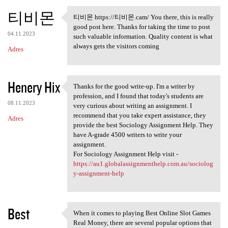
티비몬
티비몬 https://티비몬.cam/ You there, this is really
티비몬 https://티비몬.cam/ You
good post here. Thanks for taking the time to post
04.11.2023
such valuable information. Quality content is what
always gets the visitors coming
Adres
Henery Hix
Thanks for the good write-up. I'm a writer by
Thanks for the good write-up.
profession, and I found that today's students are
08.11.2023
very curious about writing an assignment. I
recommend that you take expert assistance, they
Adres
provide the best Sociology Assignment Help. They
have A-grade 4500 writers to write your
assignment.
For Sociology Assignment Help visit -
https://au1.globalassignmenthelp.com.au/sociolog
y-assignment-help
Best
When it comes to playing Best Online Slot Games
When it comes to playing Best
Real Money, there are several popular options that