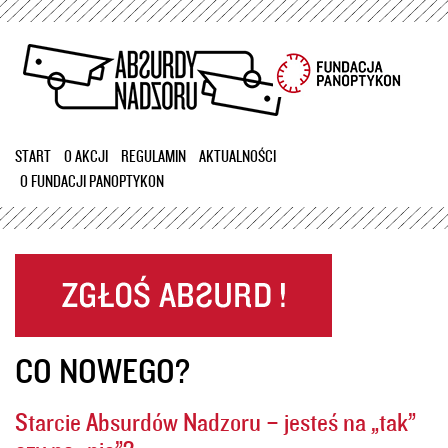
Przejdź
do
treści
START
O AKCJI
REGULAMIN
AKTUALNOŚCI
O FUNDACJI PANOPTYKON
CO NOWEGO?
Starcie Absurdów Nadzoru – jesteś na „tak”