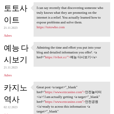
토토사
I can say recently that discovering someone who
I can say recently that
truly knows what they are promoting on the
이트
internet is a relief. You actually learned how to
expose problems and solve them.
https://totowho.com
21.11.2023
Adres
예능 다
Admiring the time and effort you put into your
Admiring the time and effort
blog and detailed information you offer!. <a
시보기
href="
https://tvhot.cc/">
예능 다시보기</a>
21.11.2023
Adres
카지노
Great post <a target="_blank"
Great post <a target="_blank"
href="
https://www.erzcasino.com">
안전놀이터
역사
</a>! I am actually getting <a target="_blank"
href="
https://www.erzcasino.com">
안전공원
</a>ready to across this information <a
02.12.2023
target="_blank"