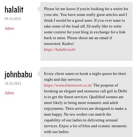
halalit
Please let me know if you're looking for a writer for
Please let me know if you're
your site. You have some really great articles and I
09.10.2023
think I would be a good asset. If you ever want to
take some of the load off, I'd really like to write
Adres
some content for your blog in exchange for a link
back to mine. Please shoot me an email if
interested. Kudos!
https://halalit.tech/
johnbabu
Every client wants to book a night queen for their
Every client wants to book a
night and day services.
10.10.2023
https://www.eliteescort.co.in/
The purpose of
booking an elegant and sensuous call girl in Delhi
Adres
is to get the finest services. Qualified women are
more likely to bring more romantic and adult
enjoyments. Their services are designed to make a
man happy. No sex worker can match the
capability of our ladies in delivering sensual
services. Enjoy a lot of bliss and ecstatic moments
with our ladies.