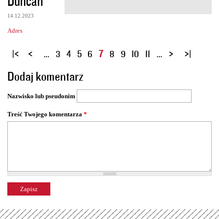
Duncan
14.12.2023
Adres
S
…
3
4
5
6
7
8
9
10
11
…
t
Dodaj komentarz
r
o
Nazwisko lub pseudonim
n
y
Treść Twojego komentarza
*