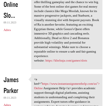
Online
offer thrilling gameplay and the chance to win big.
Some of the best online slot games for real money
include classics like Mega Moolah, known for its
Slo...
massive progressive jackpots, and Starburst, a
visually stunning slot with frequent payouts. Book
09.11.2023
of Ra is another favorite, featuring an exciting
Egyptian theme, while Gonzo's Quest offers
Adres
immersive 3D graphics and cascading reels.
Additionally, Dead or Alive 2 and Bonanza
provide high volatility and potential for
substantial winnings. Make sure to choose a
reputable online to ensure a safe and fair gaming
experience.
website:
https://khelraja.com/games/slots
James
<a
<a href="https://www
href="
https://www.instantassignmenthelp.com/us">
Parker
Online
Assignment Help</a> provides academic
support through digital platforms, assisting
students in understanding and completing their
09.11.2023
assignments. Expert tutors offer guidance in
Adres