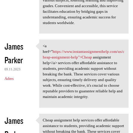
various subjects, fostering learning and improving
grades. Convenient and accessible, this service
facilitates education by bridging gaps in
understanding, ensuring academic success for
students worldwide.
James
<a
<a href="https://www
href="
https://www.instantassignmenthelp.com/us/c
Parker
heap-assignment-help">Cheap
assignment
help</a> services offer affordable assistance to
students, providing academic support without
09.11.2023
breaking the bank. These services cover various
Adres
subjects, ensuring timely delivery and quality
work. While cost-effective, it's crucial to choose
reputable providers to guarantee reliable help and
maintain academic integrity.
James
Cheap assignment help services offer affordable
Cheap assignment help
assistance to students, providing academic support
without breaking the bank. These services cover