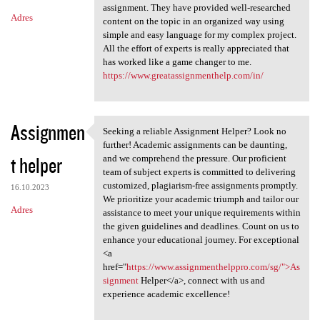
assignment. They have provided well-researched
Adres
content on the topic in an organized way using
simple and easy language for my complex project.
All the effort of experts is really appreciated that
has worked like a game changer to me.
https://www.greatassignmenthelp.com/in/
Assignmen
Seeking a reliable Assignment Helper? Look no
Seeking a reliable Assignment
further! Academic assignments can be daunting,
t helper
and we comprehend the pressure. Our proficient
team of subject experts is committed to delivering
customized, plagiarism-free assignments promptly.
16.10.2023
We prioritize your academic triumph and tailor our
Adres
assistance to meet your unique requirements within
the given guidelines and deadlines. Count on us to
enhance your educational journey. For exceptional
<a
href="
https://www.assignmenthelppro.com/sg/">As
signment
Helper</a>, connect with us and
experience academic excellence!