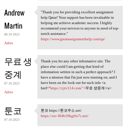
Andrew
"Thank you for providing excellent assignment
"Thank you for providing
help Qatar! Your support has been invaluable in
Martin
helping me achieve academic success. I highly
recommend your services to anyone in need of top-
notch assistance."
06.10.2023
https://www.greatassignmenthelp.com/qa/
Adres
무료 생
Thank you for any other informative site. The
Thank you for any other
place else could I am getting that kind of
중계
information written in such a perfect approach? I
have a mission that I'm just now running on, and I
have been on the look out for such info <a
07.10.2023
href="
https://yjtv114.com/">
무료 생중계</a>
Adres
툰코
툰코 https://툰코주소.net/
툰코 https://툰코주소.net/
https://xn--9l4b19kgtfw7c.net/
07.10.2023