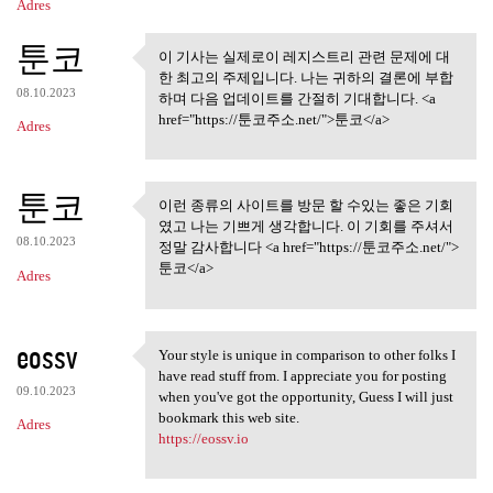
Adres
툰코
이 기사는 실제로이 레지스트리 관련 문제에 대
이 기사는 실제로이 레지스트리
한 최고의 주제입니다. 나는 귀하의 결론에 부합
관련 문제에 대한
08.10.2023
하며 다음 업데이트를 간절히 기대합니다. <a
href="https://툰코주소.net/">툰코</a>
Adres
툰코
이런 종류의 사이트를 방문 할 수있는 좋은 기회
이런 종류의 사이트를 방문 할 수
였고 나는 기쁘게 생각합니다. 이 기회를 주셔서
있는 좋은 기회 였고
08.10.2023
정말 감사합니다 <a href="https://툰코주소.net/">
툰코</a>
Adres
eossv
Your style is unique in comparison to other folks I
Your style is unique in
have read stuff from. I appreciate you for posting
09.10.2023
when you've got the opportunity, Guess I will just
bookmark this web site.
Adres
https://eossv.io