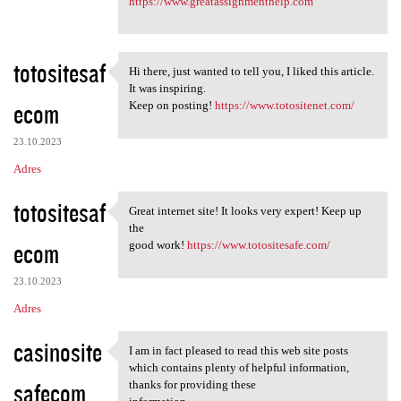
https://www.greatassignmenthelp.com
totositesaf
Hi there, just wanted to tell you, I liked this article.
Hi there, just wanted to tell
It was inspiring.
ecom
Keep on posting!
https://www.totositenet.com/
23.10.2023
Adres
totositesaf
Great internet site! It looks very expert! Keep up
Great internet site! It looks
the
ecom
good work!
https://www.totositesafe.com/
23.10.2023
Adres
casinosite
I am in fact pleased to read this web site posts
I am in fact pleased to read
which contains plenty of helpful information,
safecom
thanks for providing these