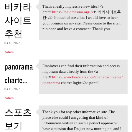
K
바카라
That's a really impressive new idea! <a
That's a really impressive
o
href="
https://majorcasino.org/">
바카라사이트추
사이트
m
천</a> It touched me a lot. I would love to hear
your opinion on my site. Please come to the site I
e
run once and leave a comment. Thank you.
추천
n
t
03.10.2023
a
Adres
r
panorama
Employees can find their information and access
z
Employees can find their
important data directly from the <a
e
charte...
href="
https://www.beatstars.com/charterpanorama"
>panorama
charter login</a> portal.
03.10.2023
Adres
스포츠
Thank you for any other informative site. The
Thank you for any other
place else could I am getting that kind of
보기
information written in such a perfect approach? I
have a mission that I'm just now running on, and I