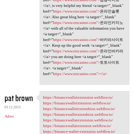
</a>, is very helpful my friend <a target="_blank"
href="
https://www.erzcasino.com">
온라인슬롯
</a>. Also great blog here <a target="_blank"
href="
https://www.erzcasino.com">
온라인카지노
</a> with all of the valuable information you have
<a target="_blank"
href="
https://www.erzcasino.com">
바카라사이트
</a>. Keep up the good work <a target="_blank"
href="
https://www.erzcasino.com">
온라인바카라
</a> you are doing here <a target="_blank"
href="
https://www.erzcasino.com">
토토사이트
</a>. <a target="_blank"
href="
https://www.erzcasino.com"></a>
pat brown
https://binancewalletextension.webflow.io/
https:/
https://binancewalletxtension.webflow.io/
03.12.2023
https://binancewalletextenshion.webflow.io/
https://binancewalletxtenshion.webflow.io/
Adres
https://binancewallatextension.webflow.io/
https://binancewallatxtension.webflow.io/
https://binance-wallet-extension.webflow.io/