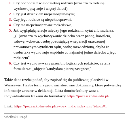
Czy pochodzi z wielodzietnej rodziny (oznacza to rodzinę
wychowującą troje i więcej dzieci);
Czy jest dzieckiem niepełnosprawnym;
Czy jego rodzice są niepełnosprawni;
Czy ma niepełnosprawne rodzeństwo;
Jak wyglądają relacje między jego rodzicami, cytat z formularza:
„(...)oznacza to wychowywanie dziecka przez pannę, kawalera,
wdowę, wdowca, osobę pozostającą w separacji orzeczonej
prawomocnym wyrokiem sądu, osobę rozwiedzioną, chyba że
osoba taka wychowuje wspólnie co najmniej jedno dziecko z jego
rodzicem”.
Czy jest wychowywany przez biologicznych rodziców, cytat z
formularza: „objęcie kandydata pieczą zastępczą”.
Takie dane trzeba podać, aby zapisać się do publicznej placówki w
Warszawie. Trzeba też przygotować stosowne dokumenty, które potwierdzą
informacje zawarte w deklaracji. Lista domów kultury wraz z
indywidualnymi linkami do formularzy
https://pozaszkolne.edu.pl/
Link:
https://pozaszkolne.edu.pl/zwpek_mdk/index.php?idpoz=1
wścibski urząd