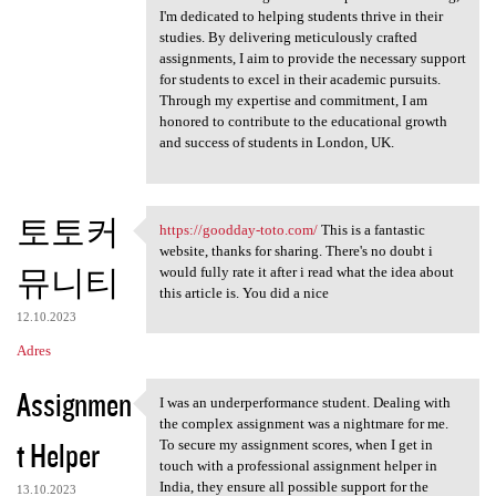
I'm dedicated to helping students thrive in their
studies. By delivering meticulously crafted
assignments, I aim to provide the necessary support
for students to excel in their academic pursuits.
Through my expertise and commitment, I am
honored to contribute to the educational growth
and success of students in London, UK.
토토커
https://goodday-toto.com/
This is a fantastic
https://goodday-toto.com/
website, thanks for sharing. There's no doubt i
뮤니티
would fully rate it after i read what the idea about
this article is. You did a nice
12.10.2023
Adres
Assignmen
I was an underperformance student. Dealing with
I was an underperformance
the complex assignment was a nightmare for me.
t Helper
To secure my assignment scores, when I get in
touch with a professional assignment helper in
India, they ensure all possible support for the
13.10.2023