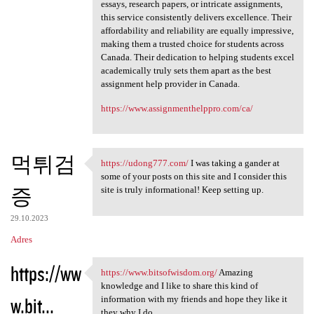
essays, research papers, or intricate assignments,
this service consistently delivers excellence. Their
affordability and reliability are equally impressive,
making them a trusted choice for students across
Canada. Their dedication to helping students excel
academically truly sets them apart as the best
assignment help provider in Canada.
https://www.assignmenthelppro.com/ca/
먹튀검
https://udong777.com/
I was taking a gander at
https://udong777.com/ I was
some of your posts on this site and I consider this
증
site is truly informational! Keep setting up.
29.10.2023
Adres
https://ww
https://www.bitsofwisdom.org/
Amazing
https://www.bitsofwisdom.org/
knowledge and I like to share this kind of
w.bit...
information with my friends and hope they like it
they why I do.