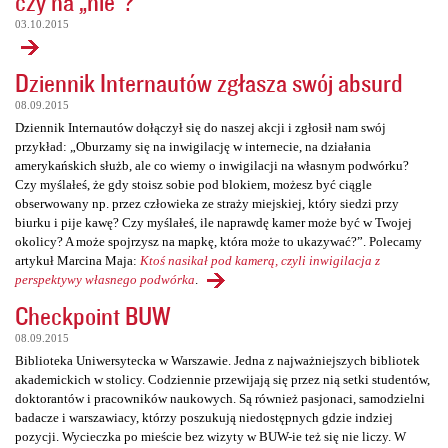
czy na „nie”?
03.10.2015
Dziennik Internautów zgłasza swój absurd
08.09.2015
Dziennik Internautów dołączył się do naszej akcji i zgłosił nam swój
przykład: „Oburzamy się na inwigilację w internecie, na działania
amerykańskich służb, ale co wiemy o inwigilacji na własnym podwórku?
Czy myślałeś, że gdy stoisz sobie pod blokiem, możesz być ciągle
obserwowany np. przez człowieka ze straży miejskiej, który siedzi przy
biurku i pije kawę? Czy myślałeś, ile naprawdę kamer może być w Twojej
okolicy? A może spojrzysz na mapkę, która może to ukazywać?”. Polecamy
artykuł Marcina Maja:
Ktoś nasikał pod kamerą, czyli inwigilacja z
perspektywy własnego podwórka
.
Checkpoint BUW
08.09.2015
Biblioteka Uniwersytecka w Warszawie. Jedna z najważniejszych bibliotek
akademickich w stolicy. Codziennie przewijają się przez nią setki studentów,
doktorantów i pracowników naukowych. Są również pasjonaci, samodzielni
badacze i warszawiacy, którzy poszukują niedostępnych gdzie indziej
pozycji. Wycieczka po mieście bez wizyty w BUW-ie też się nie liczy. W