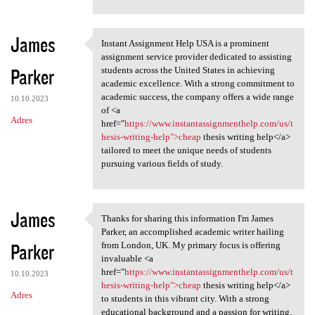
James
Instant Assignment Help USA is a prominent
Instant Assignment Help USA
assignment service provider dedicated to assisting
Parker
students across the United States in achieving
academic excellence. With a strong commitment to
academic success, the company offers a wide range
10.10.2023
of <a
Adres
href="
https://www.instantassignmenthelp.com/us/t
hesis-writing-help">cheap
thesis writing help</a>
tailored to meet the unique needs of students
pursuing various fields of study.
James
Thanks for sharing this information I'm James
Thanks for sharing this
Parker, an accomplished academic writer hailing
Parker
from London, UK. My primary focus is offering
invaluable <a
href="
https://www.instantassignmenthelp.com/us/t
10.10.2023
hesis-writing-help">cheap
thesis writing help</a>
Adres
to students in this vibrant city. With a strong
educational background and a passion for writing,