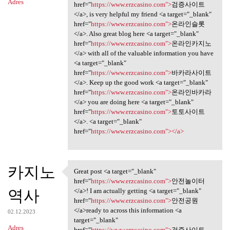
Adres
href="
https://www.erzcasino.com">
검증사이트
</a>, is very helpful my friend <a target="_blank"
href="
https://www.erzcasino.com">
온라인슬롯
</a>. Also great blog here <a target="_blank"
href="
https://www.erzcasino.com">
온라인카지노
</a> with all of the valuable information you have
<a target="_blank"
href="
https://www.erzcasino.com">
바카라사이트
</a>. Keep up the good work <a target="_blank"
href="
https://www.erzcasino.com">
온라인바카라
</a> you are doing here <a target="_blank"
href="
https://www.erzcasino.com">
토토사이트
</a>. <a target="_blank"
href="
https://www.erzcasino.com"></a>
카지노
Great post <a target="_blank"
Great post <a target="_blank"
href="
https://www.erzcasino.com">
안전놀이터
역사
</a>! I am actually getting <a target="_blank"
href="
https://www.erzcasino.com">
안전공원
</a>ready to across this information <a
02.12.2023
target="_blank"
Adres
href="
https://www.erzcasino.com">
검증사이트