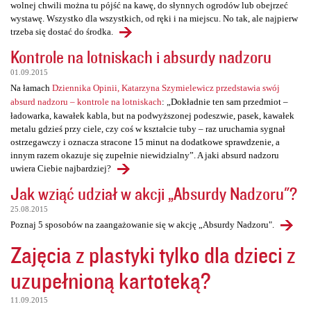
wolnej chwili można tu pójść na kawę, do słynnych ogrodów lub obejrzeć
wystawę. Wszystko dla wszystkich, od ręki i na miejscu. No tak, ale najpierw
trzeba się dostać do środka.
Kontrole na lotniskach i absurdy nadzoru
01.09.2015
Na łamach
Dziennika Opinii, Katarzyna Szymielewicz przedstawia swój
absurd nadzoru – kontrole na lotniskach
: „Dokładnie ten sam przedmiot –
ładowarka, kawałek kabla, but na podwyższonej podeszwie, pasek, kawałek
metalu gdzieś przy ciele, czy coś w kształcie tuby – raz uruchamia sygnał
ostrzegawczy i oznacza stracone 15 minut na dodatkowe sprawdzenie, a
innym razem okazuje się zupełnie niewidzialny”. A jaki absurd nadzoru
uwiera Ciebie najbardziej?
Jak wziąć udział w akcji „Absurdy Nadzoru"?
25.08.2015
Poznaj 5 sposobów na zaangażowanie się w akcję „Absurdy Nadzoru".
Zajęcia z plastyki tylko dla dzieci z
uzupełnioną kartoteką?
11.09.2015