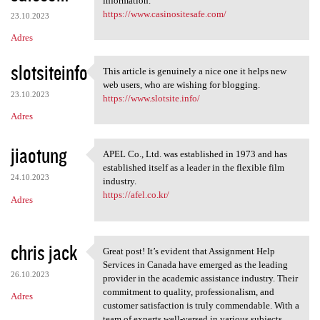
information.
https://www.casinositesafe.com/
23.10.2023
Adres
slotsiteinfo
This article is genuinely a nice one it helps new
This article is genuinely a
web users, who are wishing for blogging.
23.10.2023
https://www.slotsite.info/
Adres
jiaotung
APEL Co., Ltd. was established in 1973 and has
APEL Co., Ltd. was
established itself as a leader in the flexible film
24.10.2023
industry.
https://afel.co.kr/
Adres
chris jack
Great post! It’s evident that Assignment Help
Great post! It’s evident that
Services in Canada have emerged as the leading
26.10.2023
provider in the academic assistance industry. Their
commitment to quality, professionalism, and
Adres
customer satisfaction is truly commendable. With a
team of experts well-versed in various subjects,