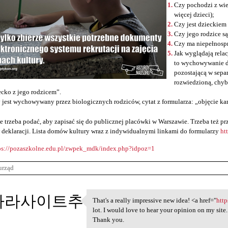
Czy pochodzi z wie
więcej dzieci);
Czy jest dzieckiem
Czy jego rodzice s
Czy ma niepełnosp
Jak wyglądają relac
to wychowywanie d
pozostającą w sepa
rozwiedzioną, chyb
ecko z jego rodzicem”.
 jest wychowywany przez biologicznych rodziców, cytat z formularza: „objęcie ka
e trzeba podać, aby zapisać się do publicznej placówki w Warszawie. Trzeba też 
 deklaracji. Lista domów kultury wraz z indywidualnymi linkami do formularzy
ht
ps://pozaszkolne.edu.pl/zwpek_mdk/index.php?idpoz=1
urząd
카라사이트추
That's a really impressive new idea! <a href="
http
That's a really impressive
lot. I would love to hear your opinion on my site
Thank you.