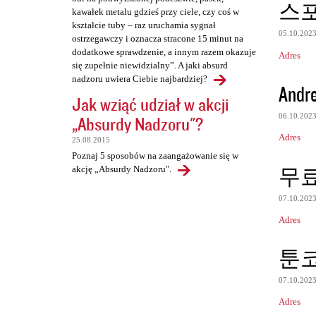
스
kawałek metalu gdzieś przy ciele, czy coś w
kształcie tuby – raz uruchamia sygnał
05.10.202
ostrzegawczy i oznacza stracone 15 minut na
dodatkowe sprawdzenie, a innym razem okazuje
Adres
się zupełnie niewidzialny”. A jaki absurd
nadzoru uwiera Ciebie najbardziej?
Andr
Jak wziąć udział w akcji
06.10.202
„Absurdy Nadzoru"?
Adres
25.08.2015
Poznaj 5 sposobów na zaangażowanie się w
무료
akcję „Absurdy Nadzoru".
07.10.202
Adres
툰
07.10.202
Adres