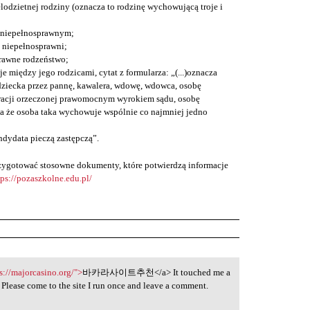
lodzietnej rodziny (oznacza to rodzinę wychowującą troje i
 niepełnosprawnym;
ą niepełnosprawni;
rawne rodzeństwo;
je między jego rodzicami, cytat z formularza: „(...)oznacza
ziecka przez pannę, kawalera, wdowę, wdowca, osobę
racji orzeczonej prawomocnym wyrokiem sądu, osobę
a że osoba taka wychowuje wspólnie co najmniej jedno
ndydata pieczą zastępczą”.
przygotować stosowne dokumenty, które potwierdzą informacje
tps://pozaszkolne.edu.pl/
s://majorcasino.org/">
바카라사이트추천</a> It touched me a
. Please come to the site I run once and leave a comment.