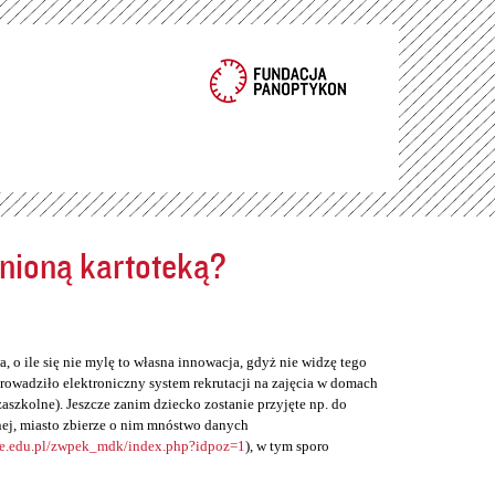
ełnioną kartoteką?
, o ile się nie mylę to własna innowacja, gdyż nie widzę tego
rowadziło elektroniczny system rekrutacji na zajęcia w domach
zaszkolne). Jeszcze zanim dziecko zostanie przyjęte np. do
ej, miasto zbierze o nim mnóstwo danych
ne.edu.pl/zwpek_mdk/index.php?idpoz=1
), w tym sporo