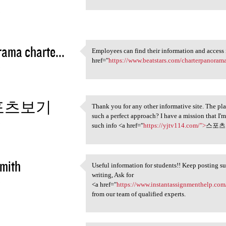
3
ama charte...
Employees can find their information and access 
Employees can find their
href="
https://www.beatstars.com/charterpanora
3
포츠보기
Thank you for any other informative site. The pla
Thank you for any other
such a perfect approach? I have a mission that I'
3
such info <a href="
https://yjtv114.com/">
스포츠보
Smith
Useful information for students!! Keep posting suc
Useful information for
writing, Ask for
3
<a href="
https://www.instantassignmenthelp.com/d
from our team of qualified experts.