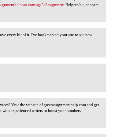
ssignmenthelppro.com/sg/">Assignment
Helper</a>, connect
love every bit of it. I've bookmarked your site to see new
vices? Visit the website of greatassignmenthelp.com and get
ct with experienced writers to boost your numbers.