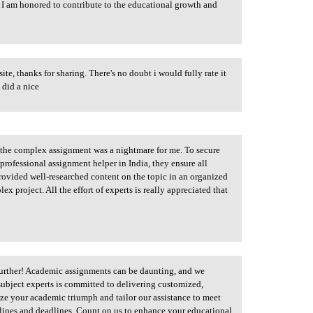
I am honored to contribute to the educational growth and
site, thanks for sharing. There's no doubt i would fully rate it
u did a nice
 the complex assignment was a nightmare for me. To secure
professional assignment helper in India, they ensure all
rovided well-researched content on the topic in an organized
 project. All the effort of experts is really appreciated that
urther! Academic assignments can be daunting, and we
subject experts is committed to delivering customized,
ize your academic triumph and tailor our assistance to meet
lines and deadlines. Count on us to enhance your educational