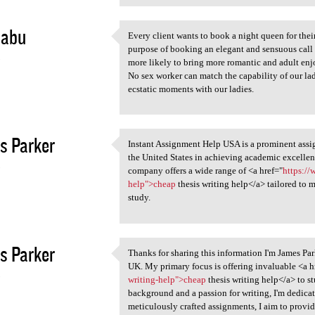
babu
Every client wants to book a night queen for thei
Every client wants to book a
purpose of booking an elegant and sensuous call gi
3
more likely to bring more romantic and adult enj
No sex worker can match the capability of our ladi
ecstatic moments with our ladies.
s Parker
Instant Assignment Help USA is a prominent assig
Instant Assignment Help USA
the United States in achieving academic excelle
3
company offers a wide range of <a href="
https://
help">cheap
thesis writing help</a> tailored to 
study.
s Parker
Thanks for sharing this information I'm James Pa
Thanks for sharing this
UK. My primary focus is offering invaluable <a h
3
writing-help">cheap
thesis writing help</a> to st
background and a passion for writing, I'm dedicat
meticulously crafted assignments, I aim to provid