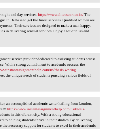
r night and day services.
https://www.eliteescort.co.in/
The
rl in Delhi is to get the finest services. Qualified women are
oyments. Their services are designed to make a man happy.
es in delivering sensual services. Enjoy a lot of bliss and
nment service provider dedicated to assisting students across
nce. With a strong commitment to academic success, the
www.instantassignmenthelp.com/us/thesis-writing-
meet the unique needs of students pursuing various fields of
rker, an accomplished academic writer hailing from London,
ref="
https://www.instantassignmenthelp.com/us/thesis-
udents in this vibrant city. With a strong educational
ed to helping students thrive in their studies. By delivering
e the necessary support for students to excel in their academic