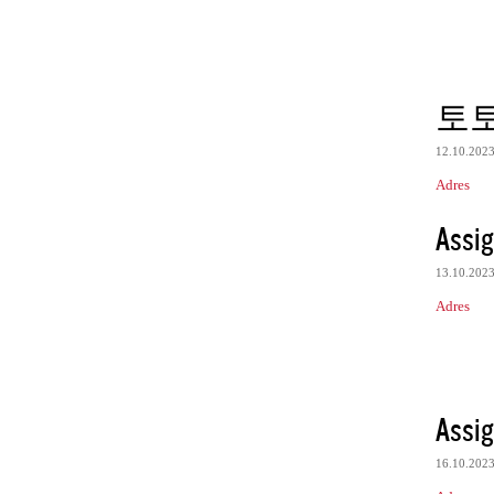
토
12.10.202
Adres
Assig
13.10.202
Adres
Assig
16.10.202