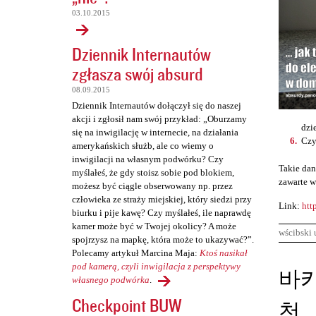
03.10.2015
Dziennik Internautów
zgłasza swój absurd
08.09.2015
Dziennik Internautów dołączył się do naszej
akcji i zgłosił nam swój przykład: „Oburzamy
dzi
się na inwigilację w internecie, na działania
Czy
amerykańskich służb, ale co wiemy o
inwigilacji na własnym podwórku? Czy
Takie dan
myślałeś, że gdy stoisz sobie pod blokiem,
zawarte w
możesz być ciągle obserwowany np. przez
człowieka ze straży miejskiej, który siedzi przy
Link:
htt
biurku i pije kawę? Czy myślałeś, ile naprawdę
kamer może być w Twojej okolicy? A może
wścibski 
spojrzysz na mapkę, która może to ukazywać?”.
Polecamy artykuł Marcina Maja:
Ktoś nasikał
K
pod kamerą, czyli inwigilacja z perspektywy
바
własnego podwórka
.
o
Checkpoint BUW
천
m