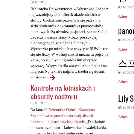
08.09.2015
e
03.10.202
Biblioteka Uniwersytecka w Warszawie. Jedna z
n
najważniejszych bibliotek akademickich w
Adres
t
stolicy. Codziennie przewijają się przez nią
setki studentów, doktorantów i pracowników
panor
a
naukowych. Są również pasjonaci, samodzielni
r
badacze i warszawiacy, którzy poszukują
03.10.202
niedostępnych gdzie indziej pozycji.
z
Wycieczka po mieście bez wizyty w BUW-ie też
Adres
e
się nie liczy. W wolnej chwili można tu pójść na
스
kawę, do słynnych ogrodów lub obejrzeć
wystawę. Wszystko dla wszystkich, od ręki i na
miejscu. No tak, ale najpierw trzeba się dostać
04.10.202
do środka.
Adres
Kontrole na lotniskach i
absurdy nadzoru
Lily 
01.09.2015
05.10.202
Na łamach
Dziennika Opinii, Katarzyna
Szymielewicz przedstawia swój absurd
Adres
nadzoru – kontrole na lotniskach
: „Dokładnie
ten sam przedmiot – ładowarka, kawałek kabla,
but na podwyższonej podeszwie, pasek,