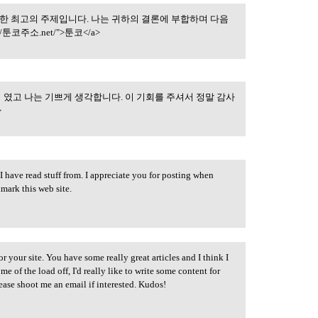
한 최고의 주제입니다. 나는 귀하의 결론에 부합하며 다음
 관련 문제에 대한
/툰코주소.net/">툰코</a>
 였고 나는 기쁘게 생각합니다. 이 기회를 주셔서 정말 감사
수있는 좋은 기회 였고
>
I have read stuff from. I appreciate you for posting when
kmark this web site.
or your site. You have some really great articles and I think I
e of the load off, I'd really like to write some content for
ease shoot me an email if interested. Kudos!