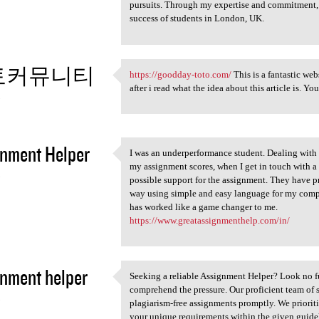
pursuits. Through my expertise and commitment, 
success of students in London, UK.
토커뮤니티
https://goodday-toto.com/
This is a fantastic web
https://goodday-toto.com/
after i read what the idea about this article is. Yo
3
nment Helper
I was an underperformance student. Dealing with
I was an underperformance
my assignment scores, when I get in touch with a 
3
possible support for the assignment. They have p
way using simple and easy language for my complex
has worked like a game changer to me.
https://www.greatassignmenthelp.com/in/
nment helper
Seeking a reliable Assignment Helper? Look no f
Seeking a reliable Assignment
comprehend the pressure. Our proficient team of 
3
plagiarism-free assignments promptly. We priorit
your unique requirements within the given guide