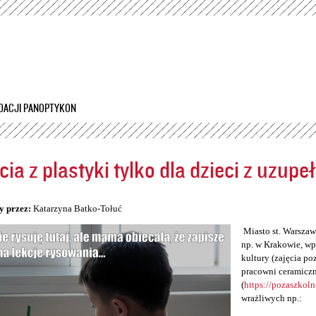
Przejdź
do
treści
DACJI PANOPTYKON
cia z plastyki tylko dla dzieci z uzup
5
y przez:
Katarzyna Batko-Tołuć
Miasto st. Warszawa
np. w Krakowie, wp
kultury (zajęcia po
pracowni ceramiczn
(
https://pozaszkol
wrażliwych np.: