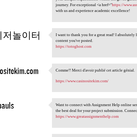
journey. For exceptional <a href="
https://www.a
with us and experience academic excellence!
이저놀이터
I want to thank you for a great read! I absolutely 
I want to thank you for a
content you've posted.
3
https://totoghost.com
ositekim.com
Comme!! Merci d'avoir publié cet article génial.
Comme!! Merci d'avoir publié
3
https://www.casinositekim.com/
pauls
Want to connect with Assignment Help online ser
Want to connect with
the best deal for your project submission. Conne
3
https://www.greatassignmenthelp.com