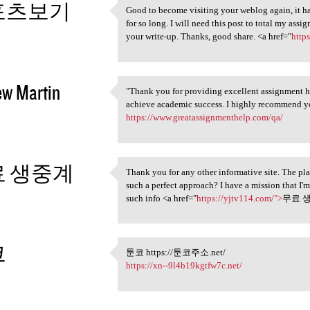
포츠보기
Good to become visiting your weblog again, it has
Good to become visiting your
for so long. I will need this post to total my ass
3
your write-up. Thanks, good share. <a href="
http
ew Martin
"Thank you for providing excellent assignment h
"Thank you for providing
achieve academic success. I highly recommend you
3
https://www.greatassignmenthelp.com/qa/
 생중계
Thank you for any other informative site. The pla
Thank you for any other
such a perfect approach? I have a mission that I'
3
such info <a href="
https://yjtv114.com/">
무료 생
코
툰코 https://툰코주소.net/
툰코 https://툰코주소.net/
https://xn--9l4b19kgtfw7c.net/
3