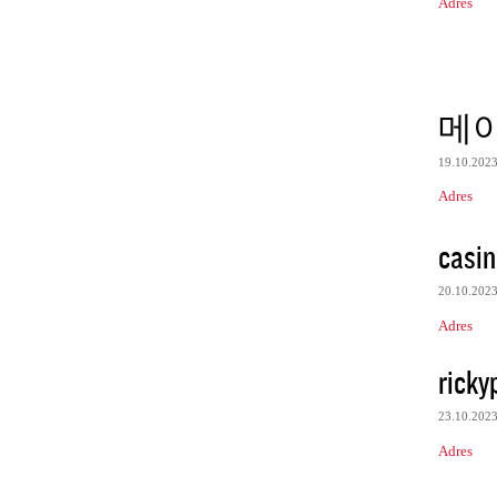
Adres
메
19.10.202
Adres
casin
20.10.202
Adres
ricky
23.10.202
Adres