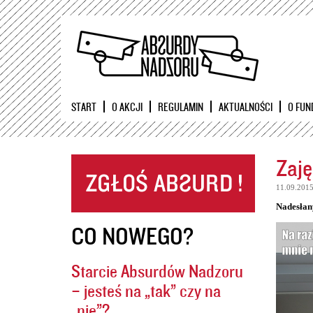
START
O AKCJI
REGULAMIN
AKTUALNOŚCI
O FUN
Zaję
11.09.201
Nadesłan
CO NOWEGO?
Starcie Absurdów Nadzoru
– jesteś na „tak” czy na
„nie”?