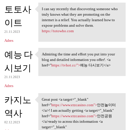
토토사
I can say recently that discovering someone who
I can say recently that
truly knows what they are promoting on the
이트
internet is a relief. You actually learned how to
expose problems and solve them.
https://totowho.com
21.11.2023
Adres
예능 다
Admiring the time and effort you put into your
Admiring the time and effort
blog and detailed information you offer!. <a
시보기
href="
https://tvhot.cc/">
예능 다시보기</a>
21.11.2023
Adres
카지노
Great post <a target="_blank"
Great post <a target="_blank"
href="
https://www.erzcasino.com">
안전놀이터
역사
</a>! I am actually getting <a target="_blank"
href="
https://www.erzcasino.com">
안전공원
</a>ready to across this information <a
02.12.2023
target="_blank"