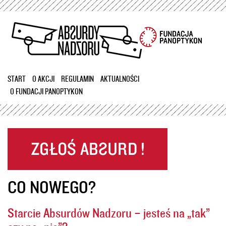
Przejdź
do
treści
START
O AKCJI
REGULAMIN
AKTUALNOŚCI
O FUNDACJI PANOPTYKON
CO NOWEGO?
Starcie Absurdów Nadzoru – jesteś na „tak”