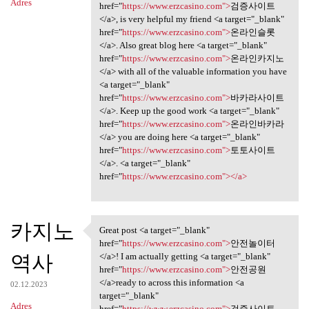
Adres
href="
https://www.erzcasino.com">
검증사이트
</a>, is very helpful my friend <a target="_blank"
href="
https://www.erzcasino.com">
온라인슬롯
</a>. Also great blog here <a target="_blank"
href="
https://www.erzcasino.com">
온라인카지노
</a> with all of the valuable information you have
<a target="_blank"
href="
https://www.erzcasino.com">
바카라사이트
</a>. Keep up the good work <a target="_blank"
href="
https://www.erzcasino.com">
온라인바카라
</a> you are doing here <a target="_blank"
href="
https://www.erzcasino.com">
토토사이트
</a>. <a target="_blank"
href="
https://www.erzcasino.com"></a>
카지노
Great post <a target="_blank"
Great post <a target="_blank"
href="
https://www.erzcasino.com">
안전놀이터
역사
</a>! I am actually getting <a target="_blank"
href="
https://www.erzcasino.com">
안전공원
</a>ready to across this information <a
02.12.2023
target="_blank"
Adres
href="
https://www.erzcasino.com">
검증사이트