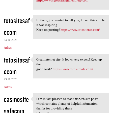
https://www.greatassignmenthelp.com
totositesaf
Hi there, just wanted to tell you, I liked this article.
Hi there, just wanted to tell
It was inspiring.
ecom
Keep on posting!
https://www.totositenet.com/
23.10.2023
Adres
totositesaf
Great internet site! It looks very expert! Keep up
Great internet site! It looks
the
ecom
good work!
https://www.totositesafe.com/
23.10.2023
Adres
casinosite
I am in fact pleased to read this web site posts
I am in fact pleased to read
which contains plenty of helpful information,
safecom
thanks for providing these