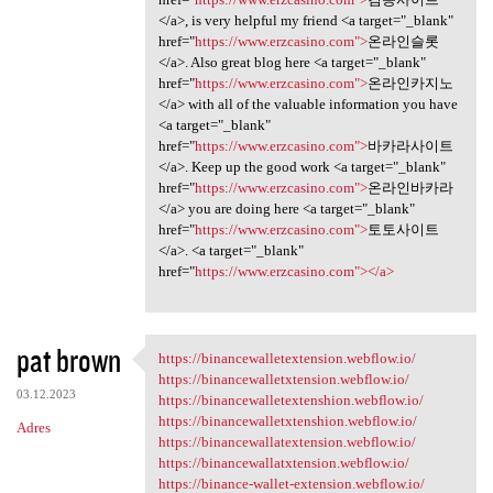
</a>, is very helpful my friend <a target="_blank"
href="
https://www.erzcasino.com">
온라인슬롯
</a>. Also great blog here <a target="_blank"
href="
https://www.erzcasino.com">
온라인카지노
</a> with all of the valuable information you have
<a target="_blank"
href="
https://www.erzcasino.com">
바카라사이트
</a>. Keep up the good work <a target="_blank"
href="
https://www.erzcasino.com">
온라인바카라
</a> you are doing here <a target="_blank"
href="
https://www.erzcasino.com">
토토사이트
</a>. <a target="_blank"
href="
https://www.erzcasino.com"></a>
pat brown
https://binancewalletextension.webflow.io/
https:/
https://binancewalletxtension.webflow.io/
03.12.2023
https://binancewalletextenshion.webflow.io/
https://binancewalletxtenshion.webflow.io/
Adres
https://binancewallatextension.webflow.io/
https://binancewallatxtension.webflow.io/
https://binance-wallet-extension.webflow.io/