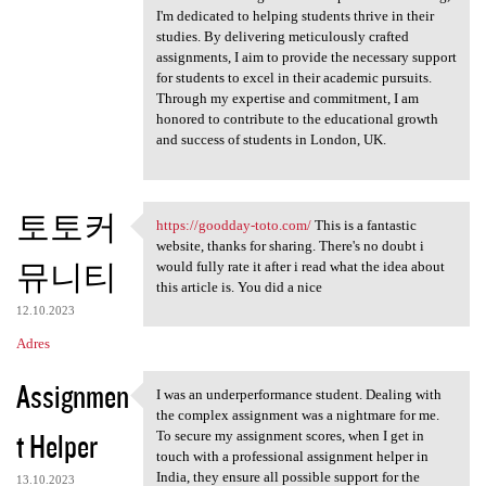
I'm dedicated to helping students thrive in their
studies. By delivering meticulously crafted
assignments, I aim to provide the necessary support
for students to excel in their academic pursuits.
Through my expertise and commitment, I am
honored to contribute to the educational growth
and success of students in London, UK.
토토커
https://goodday-toto.com/
This is a fantastic
https://goodday-toto.com/
website, thanks for sharing. There's no doubt i
뮤니티
would fully rate it after i read what the idea about
this article is. You did a nice
12.10.2023
Adres
Assignmen
I was an underperformance student. Dealing with
I was an underperformance
the complex assignment was a nightmare for me.
t Helper
To secure my assignment scores, when I get in
touch with a professional assignment helper in
India, they ensure all possible support for the
13.10.2023