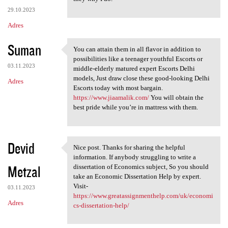
29.10.2023
Adres
Suman
You can attain them in all flavor in addition to
You can attain them in all
possibilities like a teenager youthful Escorts or
03.11.2023
middle-elderly matured expert Escorts Delhi
models, Just draw close these good-looking Delhi
Adres
Escorts today with most bargain.
https://www.jiaamalik.com/
You will obtain the
best pride while you’re in mattress with them.
Devid
Nice post. Thanks for sharing the helpful
Nice post. Thanks for sharing
information. If anybody struggling to write a
Metzal
dissertation of Economics subject, So you should
take an Economic Dissertation Help by expert.
Visit-
03.11.2023
https://www.greatassignmenthelp.com/uk/economi
Adres
cs-dissertation-help/