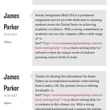
James
Instant Assignment Help USA is a prominent
Instant Assignment Help USA
assignment service provider dedicated to assisting
Parker
students across the United States in achieving
academic excellence. With a strong commitment to
academic success, the company offers a wide range
10.10.2023
of <a
Adres
href="
https://www.instantassignmenthelp.com/us/t
hesis-writing-help">cheap
thesis writing help</a>
tailored to meet the unique needs of students
pursuing various fields of study.
James
Thanks for sharing this information I'm James
Thanks for sharing this
Parker, an accomplished academic writer hailing
Parker
from London, UK. My primary focus is offering
invaluable <a
href="
https://www.instantassignmenthelp.com/us/t
10.10.2023
hesis-writing-help">cheap
thesis writing help</a>
Adres
to students in this vibrant city. With a strong
educational background and a passion for writing,