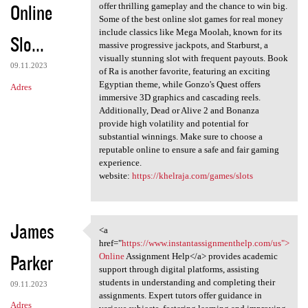
Online
offer thrilling gameplay and the chance to win big.
Some of the best online slot games for real money
include classics like Mega Moolah, known for its
Slo...
massive progressive jackpots, and Starburst, a
visually stunning slot with frequent payouts. Book
09.11.2023
of Ra is another favorite, featuring an exciting
Egyptian theme, while Gonzo's Quest offers
Adres
immersive 3D graphics and cascading reels.
Additionally, Dead or Alive 2 and Bonanza
provide high volatility and potential for
substantial winnings. Make sure to choose a
reputable online to ensure a safe and fair gaming
experience.
website:
https://khelraja.com/games/slots
James
<a
<a href="https://www
href="
https://www.instantassignmenthelp.com/us">
Parker
Online
Assignment Help</a> provides academic
support through digital platforms, assisting
students in understanding and completing their
09.11.2023
assignments. Expert tutors offer guidance in
Adres