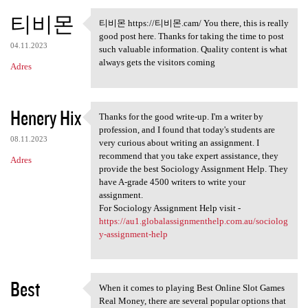
티비몬
티비몬 https://티비몬.cam/ You there, this is really
티비몬 https://티비몬.cam/ You
good post here. Thanks for taking the time to post
04.11.2023
such valuable information. Quality content is what
always gets the visitors coming
Adres
Henery Hix
Thanks for the good write-up. I'm a writer by
Thanks for the good write-up.
profession, and I found that today's students are
08.11.2023
very curious about writing an assignment. I
recommend that you take expert assistance, they
Adres
provide the best Sociology Assignment Help. They
have A-grade 4500 writers to write your
assignment.
For Sociology Assignment Help visit -
https://au1.globalassignmenthelp.com.au/sociolog
y-assignment-help
Best
When it comes to playing Best Online Slot Games
When it comes to playing Best
Real Money, there are several popular options that