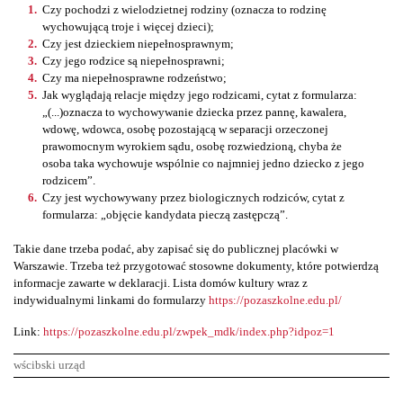
Czy pochodzi z wielodzietnej rodziny (oznacza to rodzinę
wychowującą troje i więcej dzieci);
Czy jest dzieckiem niepełnosprawnym;
Czy jego rodzice są niepełnosprawni;
Czy ma niepełnosprawne rodzeństwo;
Jak wyglądają relacje między jego rodzicami, cytat z formularza:
„(...)oznacza to wychowywanie dziecka przez pannę, kawalera,
wdowę, wdowca, osobę pozostającą w separacji orzeczonej
prawomocnym wyrokiem sądu, osobę rozwiedzioną, chyba że
osoba taka wychowuje wspólnie co najmniej jedno dziecko z jego
rodzicem”.
Czy jest wychowywany przez biologicznych rodziców, cytat z
formularza: „objęcie kandydata pieczą zastępczą”.
Takie dane trzeba podać, aby zapisać się do publicznej placówki w
Warszawie. Trzeba też przygotować stosowne dokumenty, które potwierdzą
informacje zawarte w deklaracji. Lista domów kultury wraz z
indywidualnymi linkami do formularzy
https://pozaszkolne.edu.pl/
Link:
https://pozaszkolne.edu.pl/zwpek_mdk/index.php?idpoz=1
wścibski urząd