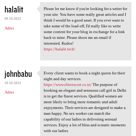
halalit
Please let me know if you're looking for a writer for
Please let me know if you're
your site. You have some really great articles and I
09.10.2023
think I would be a good asset. If you ever want to
take some of the load off, I'd really like to write
Adres
some content for your blog in exchange for a link
back to mine. Please shoot me an email if
interested. Kudos!
https://halalit.tech/
johnbabu
Every client wants to book a night queen for their
Every client wants to book a
night and day services.
10.10.2023
https://www.eliteescort.co.in/
The purpose of
booking an elegant and sensuous call girl in Delhi
Adres
is to get the finest services. Qualified women are
more likely to bring more romantic and adult
enjoyments. Their services are designed to make a
man happy. No sex worker can match the
capability of our ladies in delivering sensual
services. Enjoy a lot of bliss and ecstatic moments
with our ladies.