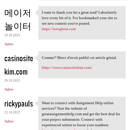
메이저
I want to thank you for a great read! I absolutely
I want to thank you for a
love every bit of it. I've bookmarked your site to
놀이터
see new content you've posted.
https://totoghost.com
19.10.2023
Adres
casinosite
Comme!! Merci d'avoir publié cet article génial.
Comme!! Merci d'avoir publié
https://www.casinositekim.com/
kim.com
20.10.2023
Adres
rickypauls
Want to connect with Assignment Help online
Want to connect with
services? Visit the website of
23.10.2023
greatassignmenthelp.com and get the best deal for
your project submission. Connect with
Adres
experienced writers to boost your numbers.