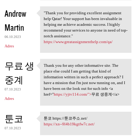
Andrew
"Thank you for providing excellent assignment
"Thank you for providing
help Qatar! Your support has been invaluable in
Martin
helping me achieve academic success. I highly
recommend your services to anyone in need of top-
notch assistance."
06.10.2023
https://www.greatassignmenthelp.com/qa/
Adres
무료 생
Thank you for any other informative site. The
Thank you for any other
place else could I am getting that kind of
중계
information written in such a perfect approach? I
have a mission that I'm just now running on, and I
have been on the look out for such info <a
07.10.2023
href="
https://yjtv114.com/">
무료 생중계</a>
Adres
툰코
툰코 https://툰코주소.net/
툰코 https://툰코주소.net/
https://xn--9l4b19kgtfw7c.net/
07.10.2023