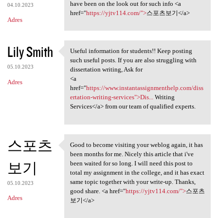
have been on the look out for such info <a
04.10.2023
href="
https://yjtv114.com/">
스포츠보기</a>
Adres
Lily Smith
Useful information for students!! Keep posting
Useful information for
such useful posts. If you are also struggling with
05.10.2023
dissertation writing, Ask for
<a
Adres
href="
https://www.instantassignmenthelp.com/diss
ertation-writing-services">Dis...
Writing
Services</a> from our team of qualified experts.
스포츠
Good to become visiting your weblog again, it has
Good to become visiting your
been months for me. Nicely this article that i've
보기
been waited for so long. I will need this post to
total my assignment in the college, and it has exact
same topic together with your write-up. Thanks,
05.10.2023
good share. <a href="
https://yjtv114.com/">
스포츠
Adres
보기</a>