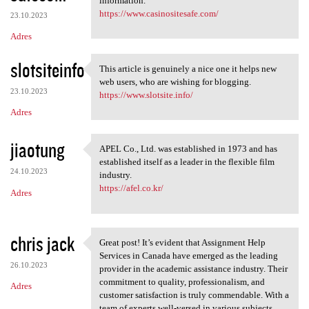
information.
https://www.casinositesafe.com/
23.10.2023
Adres
slotsiteinfo
This article is genuinely a nice one it helps new
This article is genuinely a
web users, who are wishing for blogging.
23.10.2023
https://www.slotsite.info/
Adres
jiaotung
APEL Co., Ltd. was established in 1973 and has
APEL Co., Ltd. was
established itself as a leader in the flexible film
24.10.2023
industry.
https://afel.co.kr/
Adres
chris jack
Great post! It’s evident that Assignment Help
Great post! It’s evident that
Services in Canada have emerged as the leading
26.10.2023
provider in the academic assistance industry. Their
commitment to quality, professionalism, and
Adres
customer satisfaction is truly commendable. With a
team of experts well-versed in various subjects,