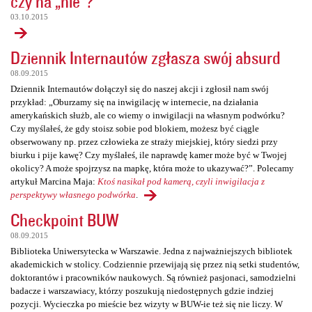
czy na „nie”?
03.10.2015
Dziennik Internautów zgłasza swój absurd
08.09.2015
Dziennik Internautów dołączył się do naszej akcji i zgłosił nam swój
przykład: „Oburzamy się na inwigilację w internecie, na działania
amerykańskich służb, ale co wiemy o inwigilacji na własnym podwórku?
Czy myślałeś, że gdy stoisz sobie pod blokiem, możesz być ciągle
obserwowany np. przez człowieka ze straży miejskiej, który siedzi przy
biurku i pije kawę? Czy myślałeś, ile naprawdę kamer może być w Twojej
okolicy? A może spojrzysz na mapkę, która może to ukazywać?”. Polecamy
artykuł Marcina Maja:
Ktoś nasikał pod kamerą, czyli inwigilacja z
perspektywy własnego podwórka
.
Checkpoint BUW
08.09.2015
Biblioteka Uniwersytecka w Warszawie. Jedna z najważniejszych bibliotek
akademickich w stolicy. Codziennie przewijają się przez nią setki studentów,
doktorantów i pracowników naukowych. Są również pasjonaci, samodzielni
badacze i warszawiacy, którzy poszukują niedostępnych gdzie indziej
pozycji. Wycieczka po mieście bez wizyty w BUW-ie też się nie liczy. W