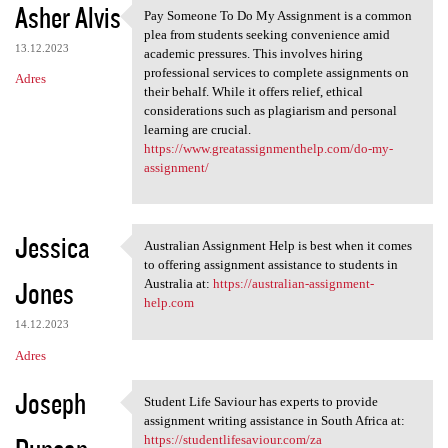
Asher Alvis
Pay Someone To Do My Assignment is a common
Pay Someone To Do My
plea from students seeking convenience amid
13.12.2023
academic pressures. This involves hiring
professional services to complete assignments on
Adres
their behalf. While it offers relief, ethical
considerations such as plagiarism and personal
learning are crucial.
https://www.greatassignmenthelp.com/do-my-
assignment/
Jessica
Australian Assignment Help is best when it comes
Australian Assignment Help is
to offering assignment assistance to students in
Jones
Australia at:
https://australian-assignment-
help.com
14.12.2023
Adres
Joseph
Student Life Saviour has experts to provide
Student Life Saviour has
assignment writing assistance in South Africa at:
https://studentlifesaviour.com/za