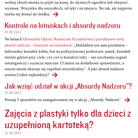
wolnej chwili można tu pójść na kawę, do słynnych ogrodów lub obejrzeć
wystawę. Wszystko dla wszystkich, od ręki i na miejscu. No tak, ale najpierw
trzeba się dostać do środka.
Kontrole na lotniskach i absurdy nadzoru
01.09.2015
Na łamach
Dziennika Opinii, Katarzyna Szymielewicz przedstawia swój
absurd nadzoru – kontrole na lotniskach
: „Dokładnie ten sam przedmiot –
ładowarka, kawałek kabla, but na podwyższonej podeszwie, pasek, kawałek
metalu gdzieś przy ciele, czy coś w kształcie tuby – raz uruchamia sygnał
ostrzegawczy i oznacza stracone 15 minut na dodatkowe sprawdzenie, a
innym razem okazuje się zupełnie niewidzialny”. A jaki absurd nadzoru
uwiera Ciebie najbardziej?
Jak wziąć udział w akcji „Absurdy Nadzoru"?
25.08.2015
Poznaj 5 sposobów na zaangażowanie się w akcję „Absurdy Nadzoru".
Zajęcia z plastyki tylko dla dzieci z
uzupełnioną kartoteką?
11.09.2015