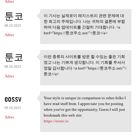
Adres
툰코
이 기사는 실제로이 레지스트리 관련 문제에 대
이 기사는 실제로이 레지스트리
한 최고의 주제입니다. 나는 귀하의 결론에 부합
관련 문제에 대한
08.10.2023
하며 다음 업데이트를 간절히 기대합니다. <a
href="https://툰코주소.net/">툰코</a>
Adres
툰코
이런 종류의 사이트를 방문 할 수있는 좋은 기회
이런 종류의 사이트를 방문 할 수
였고 나는 기쁘게 생각합니다. 이 기회를 주셔서
있는 좋은 기회 였고
08.10.2023
정말 감사합니다 <a href="https://툰코주소.net/">
툰코</a>
Adres
eossv
Your style is unique in comparison to other folks I
Your style is unique in
have read stuff from. I appreciate you for posting
09.10.2023
when you've got the opportunity, Guess I will just
bookmark this web site.
Adres
https://eossv.io