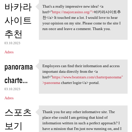
K
바카라
That's a really impressive new idea! <a
That's a really impressive
o
href="
https://majorcasino.org/">
바카라사이트추
사이트
m
천</a> It touched me a lot. I would love to hear
your opinion on my site. Please come to the site I
e
run once and leave a comment. Thank you.
추천
n
t
03.10.2023
a
Adres
r
panorama
Employees can find their information and access
z
Employees can find their
important data directly from the <a
e
charte...
href="
https://www.beatstars.com/charterpanorama"
>panorama
charter login</a> portal.
03.10.2023
Adres
스포츠
Thank you for any other informative site. The
Thank you for any other
place else could I am getting that kind of
보기
information written in such a perfect approach? I
have a mission that I'm just now running on, and I