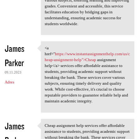
various subjects, fostering learning and improving
grades. Convenient and accessible, this service
facilitates education by bridging gaps in
understanding, ensuring academic success for
students worldwide.
James
<a
<a href="https://www
href="
https://www.instantassignmenthelp.com/us/c
Parker
heap-assignment-help">Cheap
assignment
help</a> services offer affordable assistance to
students, providing academic support without
09.11.2023
breaking the bank. These services cover various
Adres
subjects, ensuring timely delivery and quality
work. While cost-effective, it's crucial to choose
reputable providers to guarantee reliable help and
maintain academic integrity.
James
Cheap assignment help services offer affordable
Cheap assignment help
assistance to students, providing academic support
without breaking the bank. These services cover