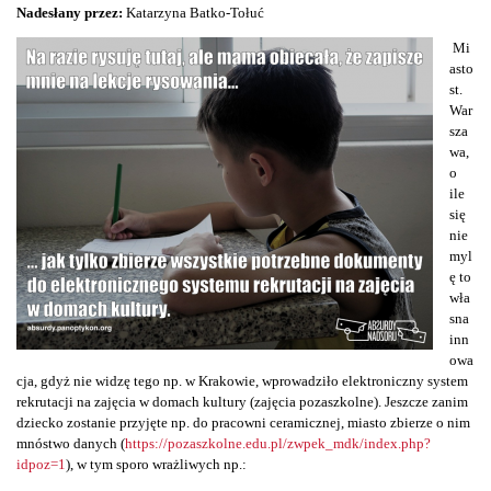
Nadesłany przez:
Katarzyna Batko-Tołuć
Mi
asto
st.
War
sza
wa,
o
ile
się
nie
myl
ę to
wła
sna
inn
owa
cja, gdyż nie widzę tego np. w Krakowie, wprowadziło elektroniczny system
rekrutacji na zajęcia w domach kultury (zajęcia pozaszkolne). Jeszcze zanim
dziecko zostanie przyjęte np. do pracowni ceramicznej, miasto zbierze o nim
mnóstwo danych (
https://pozaszkolne.edu.pl/zwpek_mdk/index.php?
idpoz=1
), w tym sporo wrażliwych np.: