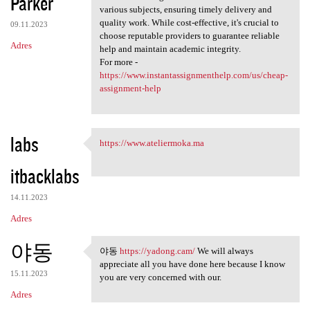
Parker
various subjects, ensuring timely delivery and
quality work. While cost-effective, it's crucial to
09.11.2023
choose reputable providers to guarantee reliable
Adres
help and maintain academic integrity.
For more -
https://www.instantassignmenthelp.com/us/cheap-
assignment-help
labs
https://www.ateliermoka.ma
https://www.ateliermoka.ma
itbacklabs
14.11.2023
Adres
야동
야동
https://yadong.cam/
We will always
야동 https://yadong.cam/ We
appreciate all you have done here because I know
15.11.2023
you are very concerned with our.
Adres