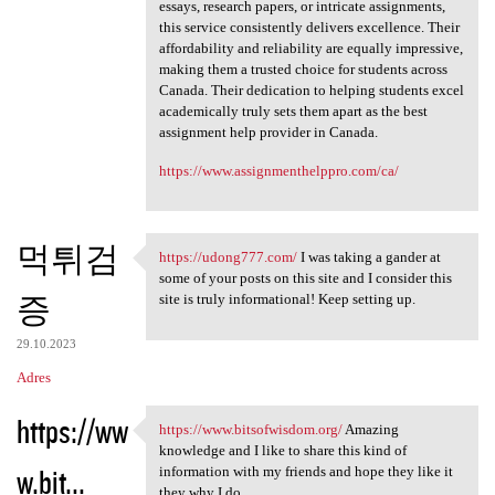
essays, research papers, or intricate assignments,
this service consistently delivers excellence. Their
affordability and reliability are equally impressive,
making them a trusted choice for students across
Canada. Their dedication to helping students excel
academically truly sets them apart as the best
assignment help provider in Canada.
https://www.assignmenthelppro.com/ca/
먹튀검
https://udong777.com/
I was taking a gander at
https://udong777.com/ I was
some of your posts on this site and I consider this
증
site is truly informational! Keep setting up.
29.10.2023
Adres
https://ww
https://www.bitsofwisdom.org/
Amazing
https://www.bitsofwisdom.org/
knowledge and I like to share this kind of
w.bit...
information with my friends and hope they like it
they why I do.