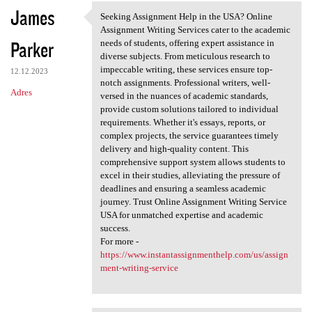
James
Seeking Assignment Help in the USA? Online
Seeking Assignment Help in
Assignment Writing Services cater to the academic
Parker
needs of students, offering expert assistance in
diverse subjects. From meticulous research to
impeccable writing, these services ensure top-
12.12.2023
notch assignments. Professional writers, well-
Adres
versed in the nuances of academic standards,
provide custom solutions tailored to individual
requirements. Whether it's essays, reports, or
complex projects, the service guarantees timely
delivery and high-quality content. This
comprehensive support system allows students to
excel in their studies, alleviating the pressure of
deadlines and ensuring a seamless academic
journey. Trust Online Assignment Writing Service
USA for unmatched expertise and academic
success.
For more -
https://www.instantassignmenthelp.com/us/assign
ment-writing-service