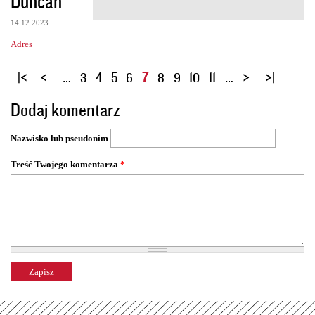
Duncan
14.12.2023
Adres
S
…
3
4
5
6
7
8
9
10
11
…
t
Dodaj komentarz
r
o
Nazwisko lub pseudonim
n
y
Treść Twojego komentarza
*