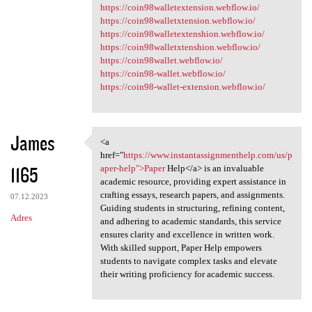
https://coin98walletextension.webflow.io/
https://coin98walletxtension.webflow.io/
https://coin98walletextenshion.webflow.io/
https://coin98walletxtenshion.webflow.io/
https://coin98wallet.webflow.io/
https://coin98-wallet.webflow.io/
https://coin98-wallet-extension.webflow.io/
James
<a
<a href="https://www
href="
https://www.instantassignmenthelp.com/us/p
1165
aper-help">Paper
Help</a> is an invaluable
academic resource, providing expert assistance in
crafting essays, research papers, and assignments.
07.12.2023
Guiding students in structuring, refining content,
Adres
and adhering to academic standards, this service
ensures clarity and excellence in written work.
With skilled support, Paper Help empowers
students to navigate complex tasks and elevate
their writing proficiency for academic success.