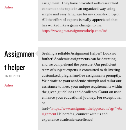
assignment. They have provided well-researched
Adres
content on the topic in an organized way using
simple and easy language for my complex project.
All the effort of experts is really appreciated that
has worked like a game changer to me.
https://www.greatassignmenthelp.com/in/
Assignmen
Seeking a reliable Assignment Helper? Look no
Seeking a reliable Assignment
further! Academic assignments can be daunting,
t helper
and we comprehend the pressure. Our proficient
team of subject experts is committed to delivering
customized, plagiarism-free assignments promptly.
16.10.2023
We prioritize your academic triumph and tailor our
Adres
assistance to meet your unique requirements within
the given guidelines and deadlines. Count on us to
enhance your educational journey. For exceptional
<a
href="
https://www.assignmenthelppro.com/sg/">As
signment
Helper</a>, connect with us and
experience academic excellence!