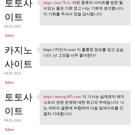
토토사
https://toto79.io/
이런 종류의 사이트를 방문 할
https://toto79.io/ 이런 종류의
수있는 좋은 기회 였고 나는 기쁘게 생각합니다.
이트
이 기회를 주셔서 정말 감사합니다
04.01.2024
Adres
카지노
https://카인사.com/ 이 훌륭한 정보를 갖고 싶습
https://카인사.com/ 이 훌륭한 정보
니다. 난 그것을 너무 좋아한다!
를 갖고
사이트
04.01.2024
Adres
토토사
https://mtstop365.com/
이 기사는 실제로이 레지
https://mtstop365.com/ 이 기사는
스트리 관련 문제에 대한 최고의 주제입니다. 나
이트
는 귀하의 결론에 부합하며 다음 업데이트를 간
절히 기대합니다.
04.01.2024
Adres