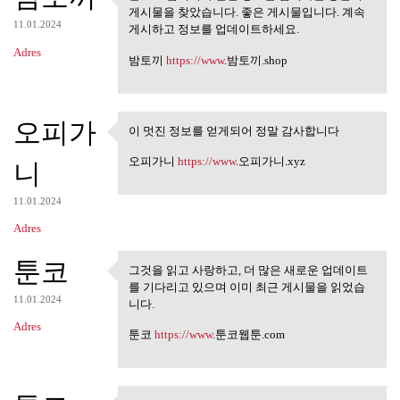
블로그 검색에서 관련 정보를 검
게시물을 찾았습니다. 좋은 게시물입니다. 계속
색하는 동안이 게시물을
11.01.2024
게시하고 정보를 업데이트하세요.
Adres
밤토끼
https://www
.밤토끼.shop
오피가
이 멋진 정보를 얻게되어 정말 감사합니다
이 멋진 정보를 얻게되어 정말 감
사합니다
오피가니
https://www
.오피가니.xyz
니
11.01.2024
Adres
툰코
그것을 읽고 사랑하고, 더 많은 새로운 업데이트
그것을 읽고 사랑하고, 더 많은 새
를 기다리고 있으며 이미 최근 게시물을 읽었습
로운 업데이트를
11.01.2024
니다.
Adres
툰코
https://www
.툰코웹툰.com