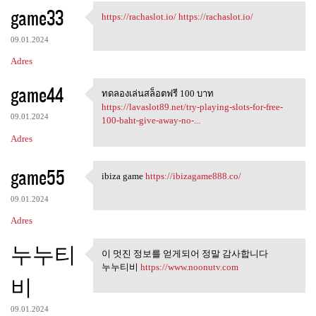
game33
https://rachaslot.io/
https://rachaslot.io/
https://rachaslot.io/ https:/
09.01.2024
Adres
game44
ทดลองเล่นสล็อตฟรี 100 บาท
ทดลองเล่นสล็อตฟรี 100 บาท
https://lavaslot89.net/try-playing-slots-for-free-
09.01.2024
100-baht-give-away-no-...
Adres
game55
ibiza game
https://ibizagame888.co/
ibiza game https:/
09.01.2024
Adres
누누티
이 멋진 정보를 얻게되어 정말 감사합니다
이 멋진 정보를 얻게되어 정말 감
누누티비
https://www.noonutv.com
사합니다
비
09.01.2024