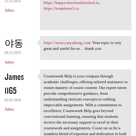
25.12.2023
https://happywheelsunblocked.io
,
https://templerun3.co
Adres
야동
https://www.yasyadong.com/
Your topic is very
https://www.yasyadong.com/
great and useful for us… thank you
26.12.2023
Adres
James
Coursework Help is your compass through
Coursework Help is your
academic challenges, offering tailored assistance to
1165
ensure mastery of course content. Our expert tutors
provide comprehensive guidance, from
understanding intricate concepts to crafting
03.01.2024
impeccable assignments. With a commitment to
Adres
excellence, Coursework Help goes beyond
conventional learning, ensuring that students
receive the necessary support to excel in their
coursework and assignments. Count on us for a
seamless blend of expertise and dedication in both