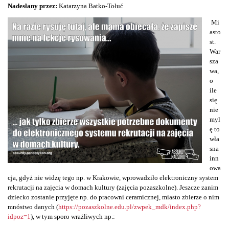
Nadesłany przez:
Katarzyna Batko-Tołuć
Mi
asto
st.
War
sza
wa,
o
ile
się
nie
myl
ę to
wła
sna
inn
owa
cja, gdyż nie widzę tego np. w Krakowie, wprowadziło elektroniczny system
rekrutacji na zajęcia w domach kultury (zajęcia pozaszkolne). Jeszcze zanim
dziecko zostanie przyjęte np. do pracowni ceramicznej, miasto zbierze o nim
mnóstwo danych (
https://pozaszkolne.edu.pl/zwpek_mdk/index.php?
idpoz=1
), w tym sporo wrażliwych np.: