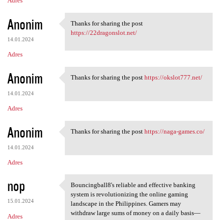
Adres
Anonim
Thanks for sharing the post
Thanks for sharing the post
https://22dragonslot.net/
14.01.2024
Adres
Anonim
Thanks for sharing the post
https://okslot777.net/
Thanks for sharing the post
14.01.2024
Adres
Anonim
Thanks for sharing the post
https://naga-games.co/
Thanks for sharing the post
14.01.2024
Adres
nop
Bouncingball8's reliable and effective banking
Bouncingball8's reliable and
system is revolutionizing the online gaming
15.01.2024
landscape in the Philippines. Gamers may
withdraw large sums of money on a daily basis—
Adres