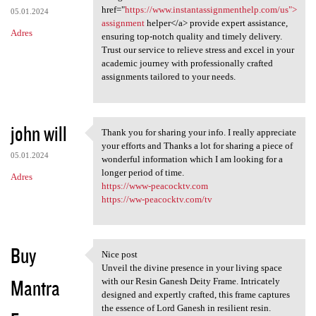
href="
https://www.instantassignmenthelp.com/us">
05.01.2024
assignment
helper</a> provide expert assistance,
Adres
ensuring top-notch quality and timely delivery.
Trust our service to relieve stress and excel in your
academic journey with professionally crafted
assignments tailored to your needs.
john will
Thank you for sharing your info. I really appreciate
Thank you for sharing your
your efforts and Thanks a lot for sharing a piece of
05.01.2024
wonderful information which I am looking for a
longer period of time.
Adres
https://www-peacocktv.com
https://ww-peacocktv.com/tv
Buy
Nice post
Nice post
Unveil the divine presence in your living space
Mantra
with our Resin Ganesh Deity Frame. Intricately
designed and expertly crafted, this frame captures
the essence of Lord Ganesh in resilient resin.