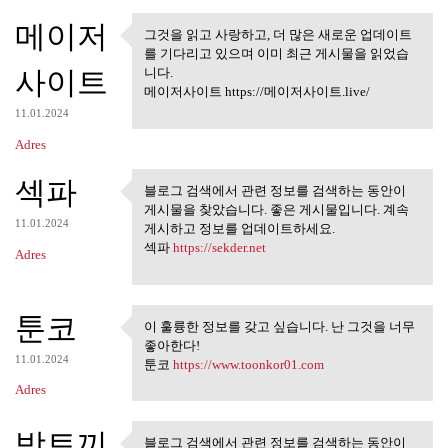
메이저
그것을 읽고 사랑하고, 더 많은 새로운 업데이트
그것을 읽고 사랑하고, 더 많은 새
를 기다리고 있으며 이미 최근 게시물을 읽었습
로운 업데이트를
사이트
니다.
메이저사이트 https://메이저사이트.live/
11.01.2024
Adres
섹파
블로그 검색에서 관련 정보를 검색하는 동안이
블로그 검색에서 관련 정보를 검
게시물을 찾았습니다. 좋은 게시물입니다. 계속
색하는 동안이 게시물을
11.01.2024
게시하고 정보를 업데이트하세요.
섹파
https://sekder.net
Adres
툰코
이 훌륭한 정보를 갖고 싶습니다. 난 그것을 너무
이 훌륭한 정보를 갖고 싶습니다.
좋아한다!
난 그것을 너무
11.01.2024
툰코
https://www.toonkor01.com
Adres
밤토끼
블로그 검색에서 관련 정보를 검색하는 동안이