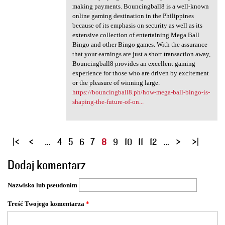
making payments. Bouncingball8 is a well-known
online gaming destination in the Philippines
because of its emphasis on security as well as its
extensive collection of entertaining Mega Ball
Bingo and other Bingo games. With the assurance
that your earnings are just a short transaction away,
Bouncingball8 provides an excellent gaming
experience for those who are driven by excitement
or the pleasure of winning large.
https://bouncingball8.ph/how-mega-ball-bingo-is-
shaping-the-future-of-on...
S
…
4
5
6
7
8
9
10
11
12
…
t
Dodaj komentarz
r
o
Nazwisko lub pseudonim
n
y
Treść Twojego komentarza
*