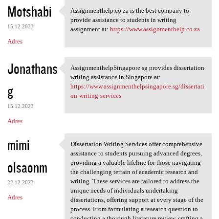
K
Motshabi
Assignmenthelp.co.za is the best company to
Assignmenthelp.co.za is the
o
provide assistance to students in writing
15.12.2023
m
assignment at:
https://www.assignmenthelp.co.za
Adres
e
n
Jonathans
AssignmenthelpSingapore.sg provides dissertation
t
AssignmenthelpSingapore.sg
writing assistance in Singapore at:
a
g
https://www.assignmenthelpsingapore.sg/dissertati
on-writing-services
r
15.12.2023
z
Adres
e
mimi
Dissertation Writing Services offer comprehensive
Dissertation Writing Services
assistance to students pursuing advanced degrees,
olsaonm
providing a valuable lifeline for those navigating
the challenging terrain of academic research and
writing. These services are tailored to address the
22.12.2023
unique needs of individuals undertaking
Adres
dissertations, offering support at every stage of the
process. From formulating a research question to
conducting a thorough literature review, crafting a