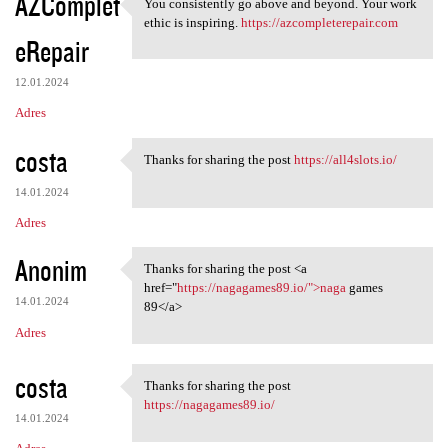
AZComplet
You consistently go above and beyond. Your work
You consistently go above and
ethic is inspiring.
https://azcompleterepair.com
eRepair
12.01.2024
Adres
costa
Thanks for sharing the post
https://all4slots.io/
Thanks for sharing the post
14.01.2024
Adres
Anonim
Thanks for sharing the post <a
Thanks for sharing the post
href="
https://nagagames89.io/">naga
games
14.01.2024
89</a>
Adres
costa
Thanks for sharing the post
Thanks for sharing the post
https://nagagames89.io/
14.01.2024