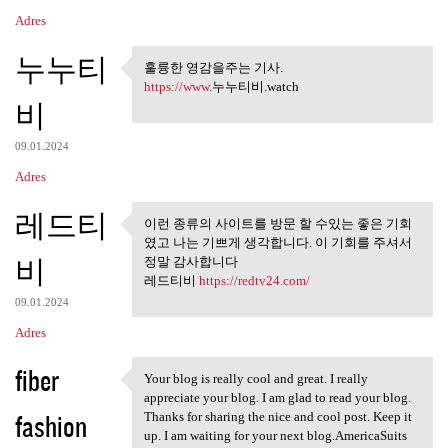
Adres
누누티
훌륭한 영감을주는 기사.
훌륭한 영감을주는 기사.
https://www
.누누티비.watch
비
09.01.2024
Adres
레드티
이런 종류의 사이트를 방문 할 수있는 좋은 기회
이런 종류의 사이트를 방문 할 수
였고 나는 기쁘게 생각합니다. 이 기회를 주셔서
있는 좋은 기회 였고
비
정말 감사합니다
레드티비
https://redtv24.com/
09.01.2024
Adres
fiber
Your blog is really cool and great. I really
Your blog is really cool and
appreciate your blog. I am glad to read your blog.
fashion
Thanks for sharing the nice and cool post. Keep it
up. I am waiting for your next blog.AmericaSuits