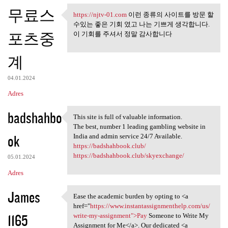
무료스
https://njtv-01.com
이런 종류의 사이트를 방문 할
https://njtv-01.com 이런 종류의
수있는 좋은 기회 였고 나는 기쁘게 생각합니다.
포츠중
이 기회를 주셔서 정말 감사합니다
계
04.01.2024
Adres
badshahbo
This site is full of valuable information.
This site is full of valuable
The best, number 1 leading gambling website in
ok
India and admin service 24/7 Available.
https://badshahbook.club/
https://badshahbook.club/skyexchange/
05.01.2024
Adres
James
Ease the academic burden by opting to <a
Ease the academic burden by
href="
https://www.instantassignmenthelp.com/us/
1165
write-my-assignment">Pay
Someone to Write My
Assignment for Me</a>. Our dedicated <a