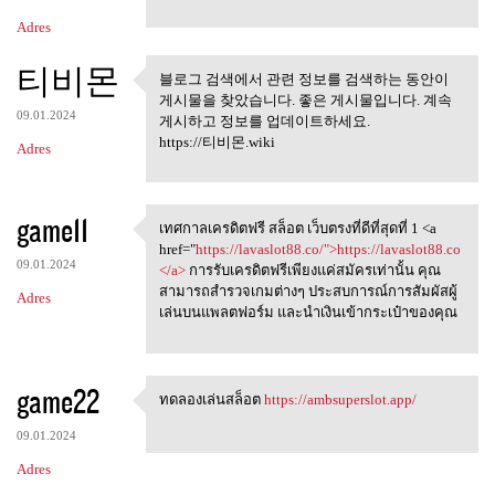
Adres
티비몬
블로그 검색에서 관련 정보를 검색하는 동안이
블로그 검색에서 관련 정보를 검
게시물을 찾았습니다. 좋은 게시물입니다. 계속
색하는 동안이 게시물을
09.01.2024
게시하고 정보를 업데이트하세요.
https://티비몬.wiki
Adres
game11
เทศกาลเครดิตฟรี สล็อต เว็บตรงที่ดีที่สุดที่ 1 <a
เทศกาลเครดิตฟรี สล็อต
href="
https://lavaslot88.co/">https://lavaslot88.co
09.01.2024
</a>
การรับเครดิตฟรีเพียงแค่สมัครเท่านั้น คุณ
สามารถสำรวจเกมต่างๆ ประสบการณ์การสัมผัสผู้
Adres
เล่นบนแพลตฟอร์ม และนำเงินเข้ากระเป๋าของคุณ
game22
ทดลองเล่นสล็อต
https://ambsuperslot.app/
ทดลองเล่นสล็อต https:/
09.01.2024
Adres