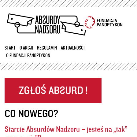
Przejdź
do
treści
START
O AKCJI
REGULAMIN
AKTUALNOŚCI
O FUNDACJI PANOPTYKON
CO NOWEGO?
Starcie Absurdów Nadzoru – jesteś na „tak”