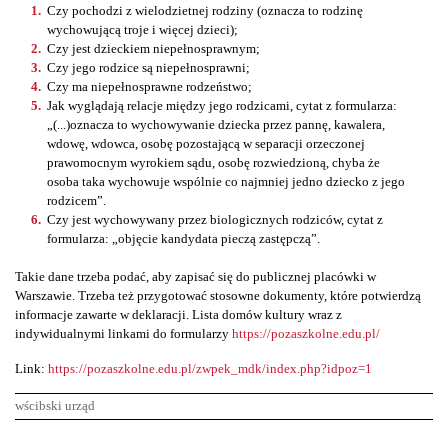
Czy pochodzi z wielodzietnej rodziny (oznacza to rodzinę
wychowującą troje i więcej dzieci);
Czy jest dzieckiem niepełnosprawnym;
Czy jego rodzice są niepełnosprawni;
Czy ma niepełnosprawne rodzeństwo;
Jak wyglądają relacje między jego rodzicami, cytat z formularza:
„(...)oznacza to wychowywanie dziecka przez pannę, kawalera,
wdowę, wdowca, osobę pozostającą w separacji orzeczonej
prawomocnym wyrokiem sądu, osobę rozwiedzioną, chyba że
osoba taka wychowuje wspólnie co najmniej jedno dziecko z jego
rodzicem”.
Czy jest wychowywany przez biologicznych rodziców, cytat z
formularza: „objęcie kandydata pieczą zastępczą”.
Takie dane trzeba podać, aby zapisać się do publicznej placówki w
Warszawie. Trzeba też przygotować stosowne dokumenty, które potwierdzą
informacje zawarte w deklaracji. Lista domów kultury wraz z
indywidualnymi linkami do formularzy
https://pozaszkolne.edu.pl/
Link:
https://pozaszkolne.edu.pl/zwpek_mdk/index.php?idpoz=1
wścibski urząd