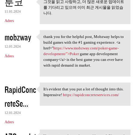
툰코
그것을 읽고 사랑하고, 더 많은 새로운 업데이트
그것을 읽고 사랑하고, 더 많은 새
를 기다리고 있으며 이미 최근 게시물을 읽었습
로운 업데이트를
11.01.2024
니다.
Adres
mobzway
thank you for the helpful post, Mobzway helps to
thank you for the helpful
build games with the #1 gaming experience. <a
12.01.2024
href="
https://www.mobzway.com/poker-game-
development/">Poker
game app development
Adres
company</a> is the best game you can ever have
with rapid demand in market.
RapidConc
It's evident that you put a lot of thought into this.
It's evident that you put a
Impressive!
https://rapidconcreteservices.com/
reteSe...
12.01.2024
Adres