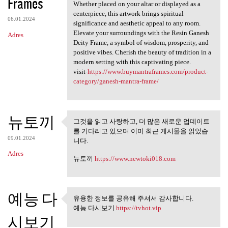
Frames
Whether placed on your altar or displayed as a
centerpiece, this artwork brings spiritual
06.01.2024
significance and aesthetic appeal to any room.
Elevate your surroundings with the Resin Ganesh
Adres
Deity Frame, a symbol of wisdom, prosperity, and
positive vibes. Cherish the beauty of tradition in a
modern setting with this captivating piece.
visit-
https://www.buymantraframes.com/product-
category/ganesh-mantra-frame/
뉴토끼
그것을 읽고 사랑하고, 더 많은 새로운 업데이트
그것을 읽고 사랑하고, 더 많은 새
를 기다리고 있으며 이미 최근 게시물을 읽었습
로운 업데이트를
09.01.2024
니다.
Adres
뉴토끼
https://www.newtoki018.com
예능 다
유용한 정보를 공유해 주셔서 감사합니다.
유용한 정보를 공유해 주셔서 감
예능 다시보기
https://tvhot.vip
사합니다.
시보기