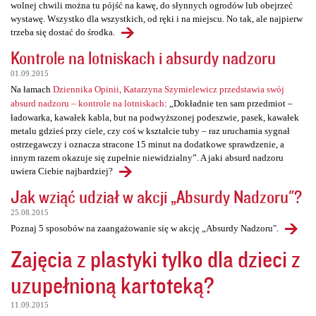
wolnej chwili można tu pójść na kawę, do słynnych ogrodów lub obejrzeć
wystawę. Wszystko dla wszystkich, od ręki i na miejscu. No tak, ale najpierw
trzeba się dostać do środka.
Kontrole na lotniskach i absurdy nadzoru
01.09.2015
Na łamach
Dziennika Opinii, Katarzyna Szymielewicz przedstawia swój
absurd nadzoru – kontrole na lotniskach
: „Dokładnie ten sam przedmiot –
ładowarka, kawałek kabla, but na podwyższonej podeszwie, pasek, kawałek
metalu gdzieś przy ciele, czy coś w kształcie tuby – raz uruchamia sygnał
ostrzegawczy i oznacza stracone 15 minut na dodatkowe sprawdzenie, a
innym razem okazuje się zupełnie niewidzialny”. A jaki absurd nadzoru
uwiera Ciebie najbardziej?
Jak wziąć udział w akcji „Absurdy Nadzoru"?
25.08.2015
Poznaj 5 sposobów na zaangażowanie się w akcję „Absurdy Nadzoru".
Zajęcia z plastyki tylko dla dzieci z
uzupełnioną kartoteką?
11.09.2015