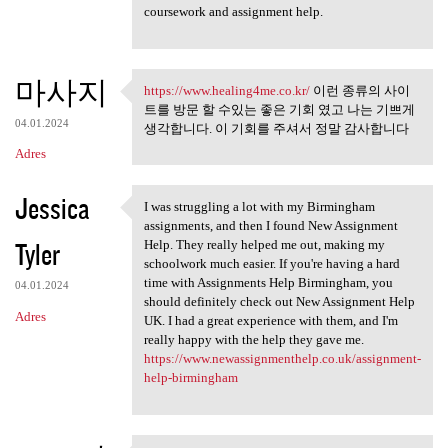
coursework and assignment help.
마사지
https://www.healing4me.co.kr/
이런 종류의 사이
https://www.healing4me.co.kr/
트를 방문 할 수있는 좋은 기회 였고 나는 기쁘게
04.01.2024
생각합니다. 이 기회를 주셔서 정말 감사합니다
Adres
Jessica
I was struggling a lot with my Birmingham
I was struggling a lot with
assignments, and then I found New Assignment
Tyler
Help. They really helped me out, making my
schoolwork much easier. If you're having a hard
time with Assignments Help Birmingham, you
04.01.2024
should definitely check out New Assignment Help
Adres
UK. I had a great experience with them, and I'm
really happy with the help they gave me.
https://www.newassignmenthelp.co.uk/assignment-
help-birmingham