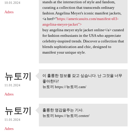
stands at the intersection of style and fandom,
10.01.2024
curating a collection that transcends ordinary
Adres
fashion.Angelina Meyer's iconic manifest jackets,
<a href="
https://americasuits.com/manifest-s03-
angelina-meyer-jacket">
buy angelina meyer style jacket online</a> curated
for fashion enthusiasts in the USA who appreciate
celebrity-inspired trends. Discover a collection that
blends sophistication and chic, designed to
manifest your unique style.
뉴토끼
이 훌륭한 정보를 갖고 싶습니다. 난 그것을 너무
이 훌륭한 정보를 갖고 싶습니다.
좋아한다!
난 그것을 너무
11.01.2024
뉴토끼 https://뉴토끼.cam/
Adres
뉴토끼
훌륭한 영감을주는 기사.
훌륭한 영감을주는 기사.
뉴토끼 https://뉴토끼.center/
11.01.2024
Adres