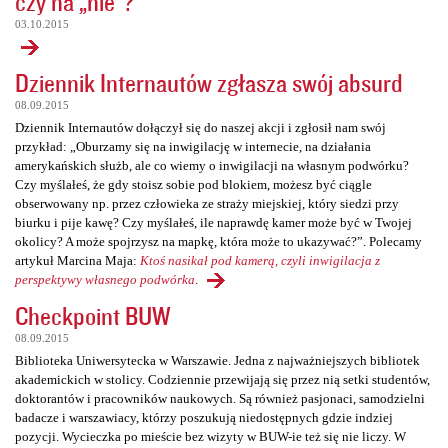
czy na „nie”?
03.10.2015
Dziennik Internautów zgłasza swój absurd
08.09.2015
Dziennik Internautów dołączył się do naszej akcji i zgłosił nam swój
przykład: „Oburzamy się na inwigilację w internecie, na działania
amerykańskich służb, ale co wiemy o inwigilacji na własnym podwórku?
Czy myślałeś, że gdy stoisz sobie pod blokiem, możesz być ciągle
obserwowany np. przez człowieka ze straży miejskiej, który siedzi przy
biurku i pije kawę? Czy myślałeś, ile naprawdę kamer może być w Twojej
okolicy? A może spojrzysz na mapkę, która może to ukazywać?”. Polecamy
artykuł Marcina Maja:
Ktoś nasikał pod kamerą, czyli inwigilacja z
perspektywy własnego podwórka
.
Checkpoint BUW
08.09.2015
Biblioteka Uniwersytecka w Warszawie. Jedna z najważniejszych bibliotek
akademickich w stolicy. Codziennie przewijają się przez nią setki studentów,
doktorantów i pracowników naukowych. Są również pasjonaci, samodzielni
badacze i warszawiacy, którzy poszukują niedostępnych gdzie indziej
pozycji. Wycieczka po mieście bez wizyty w BUW-ie też się nie liczy. W