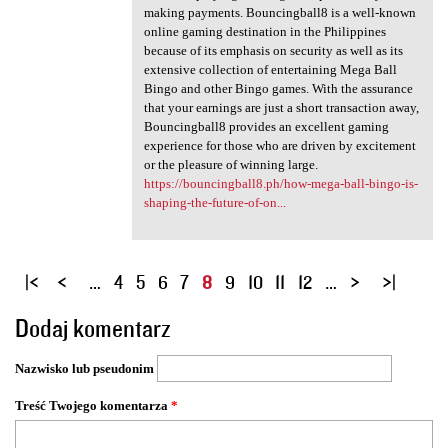
making payments. Bouncingball8 is a well-known
online gaming destination in the Philippines
because of its emphasis on security as well as its
extensive collection of entertaining Mega Ball
Bingo and other Bingo games. With the assurance
that your earnings are just a short transaction away,
Bouncingball8 provides an excellent gaming
experience for those who are driven by excitement
or the pleasure of winning large.
https://bouncingball8.ph/how-mega-ball-bingo-is-
shaping-the-future-of-on...
S
…
4
5
6
7
8
9
10
11
12
…
t
Dodaj komentarz
r
o
Nazwisko lub pseudonim
n
y
Treść Twojego komentarza
*