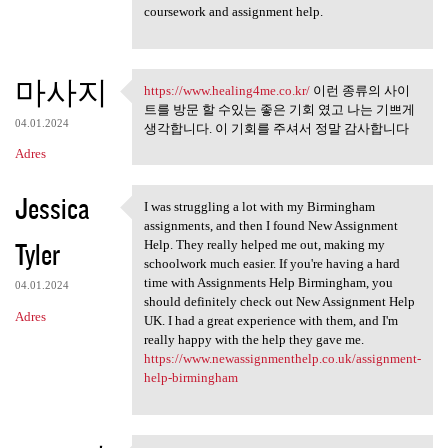
coursework and assignment help.
마사지
https://www.healing4me.co.kr/
이런 종류의 사이
https://www.healing4me.co.kr/
트를 방문 할 수있는 좋은 기회 였고 나는 기쁘게
04.01.2024
생각합니다. 이 기회를 주셔서 정말 감사합니다
Adres
Jessica
I was struggling a lot with my Birmingham
I was struggling a lot with
assignments, and then I found New Assignment
Tyler
Help. They really helped me out, making my
schoolwork much easier. If you're having a hard
time with Assignments Help Birmingham, you
04.01.2024
should definitely check out New Assignment Help
Adres
UK. I had a great experience with them, and I'm
really happy with the help they gave me.
https://www.newassignmenthelp.co.uk/assignment-
help-birmingham