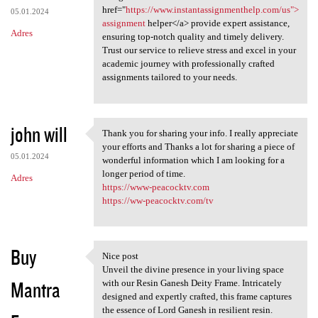
href="
https://www.instantassignmenthelp.com/us">
05.01.2024
assignment
helper</a> provide expert assistance,
Adres
ensuring top-notch quality and timely delivery.
Trust our service to relieve stress and excel in your
academic journey with professionally crafted
assignments tailored to your needs.
john will
Thank you for sharing your info. I really appreciate
Thank you for sharing your
your efforts and Thanks a lot for sharing a piece of
05.01.2024
wonderful information which I am looking for a
longer period of time.
Adres
https://www-peacocktv.com
https://ww-peacocktv.com/tv
Buy
Nice post
Nice post
Unveil the divine presence in your living space
Mantra
with our Resin Ganesh Deity Frame. Intricately
designed and expertly crafted, this frame captures
the essence of Lord Ganesh in resilient resin.