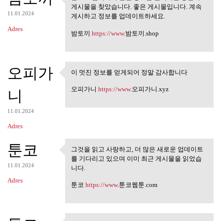
블로그 검색에서 관련 정보를 검
게시물을 찾았습니다. 좋은 게시물입니다. 계속
색하는 동안이 게시물을
11.01.2024
게시하고 정보를 업데이트하세요.
Adres
밤토끼
https://www
.밤토끼.shop
오피가
이 멋진 정보를 얻게되어 정말 감사합니다
이 멋진 정보를 얻게되어 정말 감
사합니다
오피가니
https://www
.오피가니.xyz
니
11.01.2024
Adres
툰코
그것을 읽고 사랑하고, 더 많은 새로운 업데이트
그것을 읽고 사랑하고, 더 많은 새
를 기다리고 있으며 이미 최근 게시물을 읽었습
로운 업데이트를
11.01.2024
니다.
Adres
툰코
https://www
.툰코웹툰.com