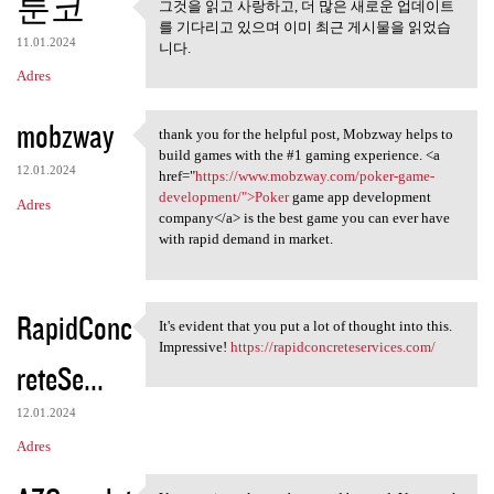
툰코
그것을 읽고 사랑하고, 더 많은 새로운 업데이트
그것을 읽고 사랑하고, 더 많은 새
를 기다리고 있으며 이미 최근 게시물을 읽었습
로운 업데이트를
11.01.2024
니다.
Adres
mobzway
thank you for the helpful post, Mobzway helps to
thank you for the helpful
build games with the #1 gaming experience. <a
12.01.2024
href="
https://www.mobzway.com/poker-game-
development/">Poker
game app development
Adres
company</a> is the best game you can ever have
with rapid demand in market.
RapidConc
It's evident that you put a lot of thought into this.
It's evident that you put a
Impressive!
https://rapidconcreteservices.com/
reteSe...
12.01.2024
Adres