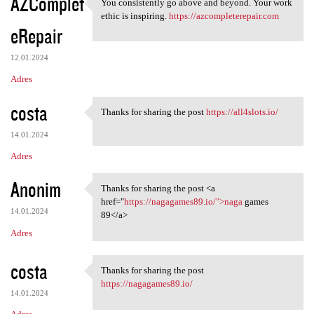
AZComplet
You consistently go above and beyond. Your work
You consistently go above and
ethic is inspiring.
https://azcompleterepair.com
eRepair
12.01.2024
Adres
costa
Thanks for sharing the post
https://all4slots.io/
Thanks for sharing the post
14.01.2024
Adres
Anonim
Thanks for sharing the post <a
Thanks for sharing the post
href="
https://nagagames89.io/">naga
games
14.01.2024
89</a>
Adres
costa
Thanks for sharing the post
Thanks for sharing the post
https://nagagames89.io/
14.01.2024