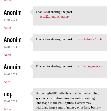
Adres
Anonim
Thanks for sharing the post
Thanks for sharing the post
https://22dragonslot.net/
14.01.2024
Adres
Anonim
Thanks for sharing the post
https://okslot777.net/
Thanks for sharing the post
14.01.2024
Adres
Anonim
Thanks for sharing the post
https://naga-games.co/
Thanks for sharing the post
14.01.2024
Adres
nop
Bouncingball8's reliable and effective banking
Bouncingball8's reliable and
system is revolutionizing the online gaming
15.01.2024
landscape in the Philippines. Gamers may
withdraw large sums of money on a daily basis—
Adres