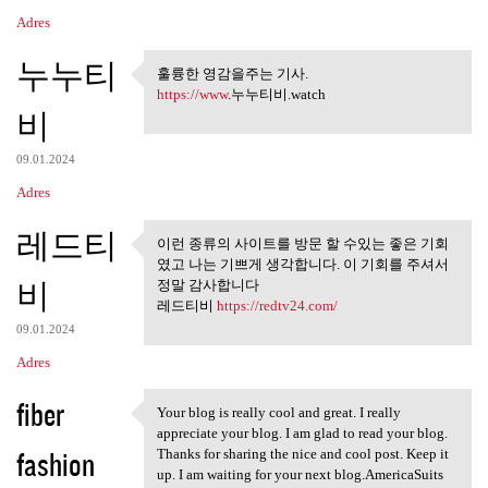
Adres
누누티
훌륭한 영감을주는 기사.
훌륭한 영감을주는 기사.
https://www
.누누티비.watch
비
09.01.2024
Adres
레드티
이런 종류의 사이트를 방문 할 수있는 좋은 기회
이런 종류의 사이트를 방문 할 수
였고 나는 기쁘게 생각합니다. 이 기회를 주셔서
있는 좋은 기회 였고
비
정말 감사합니다
레드티비
https://redtv24.com/
09.01.2024
Adres
fiber
Your blog is really cool and great. I really
Your blog is really cool and
appreciate your blog. I am glad to read your blog.
fashion
Thanks for sharing the nice and cool post. Keep it
up. I am waiting for your next blog.AmericaSuits