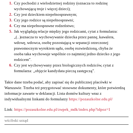
Czy pochodzi z wielodzietnej rodziny (oznacza to rodzinę
wychowującą troje i więcej dzieci);
Czy jest dzieckiem niepełnosprawnym;
Czy jego rodzice są niepełnosprawni;
Czy ma niepełnosprawne rodzeństwo;
Jak wyglądają relacje między jego rodzicami, cytat z formularza:
„(...)oznacza to wychowywanie dziecka przez pannę, kawalera,
wdowę, wdowca, osobę pozostającą w separacji orzeczonej
prawomocnym wyrokiem sądu, osobę rozwiedzioną, chyba że
osoba taka wychowuje wspólnie co najmniej jedno dziecko z jego
rodzicem”.
Czy jest wychowywany przez biologicznych rodziców, cytat z
formularza: „objęcie kandydata pieczą zastępczą”.
Takie dane trzeba podać, aby zapisać się do publicznej placówki w
Warszawie. Trzeba też przygotować stosowne dokumenty, które potwierdzą
informacje zawarte w deklaracji. Lista domów kultury wraz z
indywidualnymi linkami do formularzy
https://pozaszkolne.edu.pl/
Link:
https://pozaszkolne.edu.pl/zwpek_mdk/index.php?idpoz=1
wścibski urząd