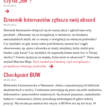
czy na „nie”?
03.10.2015
Dziennik Internautów zgłasza swój absurd
08.09.2015
Dziennik Internautów dołączył się do naszej akcji i zgłosił nam swój
przykład: „Oburzamy się na inwigilację w internecie, na działania
amerykańskich służb, ale co wiemy o inwigilacji na własnym podwórku?
Czy myślałeś, że gdy stoisz sobie pod blokiem, możesz być ciągle
obserwowany np. przez człowieka ze straży miejskiej, który siedzi przy
biurku i pije kawę? Czy myślałeś, ile naprawdę kamer może być w Twojej
okolicy? A może spojrzysz na mapkę, która może to ukazywać?”. Polecamy
artykuł Marcina Maja:
Ktoś nasikał pod kamerą, czyli inwigilacja z
perspektywy własnego podwórka
.
Checkpoint BUW
08.09.2015
Biblioteka Uniwersytecka w Warszawie. Jedna z najważniejszych bibliotek
akademickich w stolicy. Codziennie przewijają się przez nią setki studentów,
doktorantów i pracowników naukowych. Są również pasjonaci, samodzielni
badacze i warszawiacy, którzy poszukują niedostępnych gdzie indziej
pozycji. Wycieczka po mieście bez wizyty w BUW-ie też się nie liczy. W