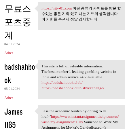
무료스
https://njtv-01.com
이런 종류의 사이트를 방문 할
https://njtv-01.com 이런 종류의
수있는 좋은 기회 였고 나는 기쁘게 생각합니다.
포츠중
이 기회를 주셔서 정말 감사합니다
계
04.01.2024
Adres
badshahbo
This site is full of valuable information.
This site is full of valuable
The best, number 1 leading gambling website in
ok
India and admin service 24/7 Available.
https://badshahbook.club/
https://badshahbook.club/skyexchange/
05.01.2024
Adres
James
Ease the academic burden by opting to <a
Ease the academic burden by
href="
https://www.instantassignmenthelp.com/us/
1165
write-my-assignment">Pay
Someone to Write My
Assignment for Me</a>. Our dedicated <a