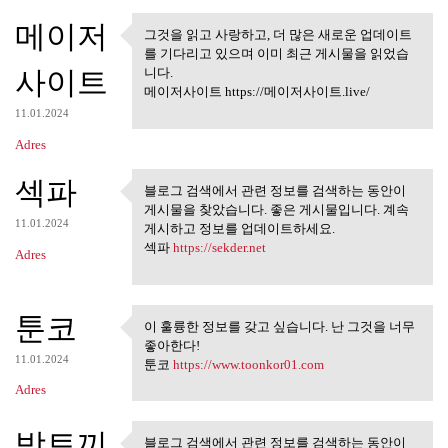
메이저
그것을 읽고 사랑하고, 더 많은 새로운 업데이트
그것을 읽고 사랑하고, 더 많은 새
를 기다리고 있으며 이미 최근 게시물을 읽었습
로운 업데이트를
사이트
니다.
메이저사이트 https://메이저사이트.live/
11.01.2024
Adres
섹파
블로그 검색에서 관련 정보를 검색하는 동안이
블로그 검색에서 관련 정보를 검
게시물을 찾았습니다. 좋은 게시물입니다. 계속
색하는 동안이 게시물을
11.01.2024
게시하고 정보를 업데이트하세요.
섹파
https://sekder.net
Adres
툰코
이 훌륭한 정보를 갖고 싶습니다. 난 그것을 너무
이 훌륭한 정보를 갖고 싶습니다.
좋아한다!
난 그것을 너무
11.01.2024
툰코
https://www.toonkor01.com
Adres
밤토끼
블로그 검색에서 관련 정보를 검색하는 동안이