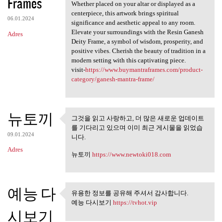
Frames
Whether placed on your altar or displayed as a
centerpiece, this artwork brings spiritual
06.01.2024
significance and aesthetic appeal to any room.
Elevate your surroundings with the Resin Ganesh
Adres
Deity Frame, a symbol of wisdom, prosperity, and
positive vibes. Cherish the beauty of tradition in a
modern setting with this captivating piece.
visit-
https://www.buymantraframes.com/product-
category/ganesh-mantra-frame/
뉴토끼
그것을 읽고 사랑하고, 더 많은 새로운 업데이트
그것을 읽고 사랑하고, 더 많은 새
를 기다리고 있으며 이미 최근 게시물을 읽었습
로운 업데이트를
09.01.2024
니다.
Adres
뉴토끼
https://www.newtoki018.com
예능 다
유용한 정보를 공유해 주셔서 감사합니다.
유용한 정보를 공유해 주셔서 감
예능 다시보기
https://tvhot.vip
사합니다.
시보기