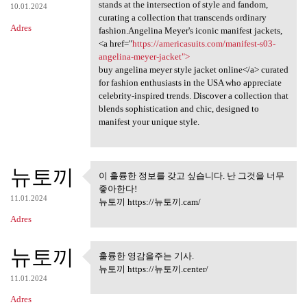
stands at the intersection of style and fandom,
10.01.2024
curating a collection that transcends ordinary
Adres
fashion.Angelina Meyer's iconic manifest jackets,
<a href="
https://americasuits.com/manifest-s03-
angelina-meyer-jacket">
buy angelina meyer style jacket online</a> curated
for fashion enthusiasts in the USA who appreciate
celebrity-inspired trends. Discover a collection that
blends sophistication and chic, designed to
manifest your unique style.
뉴토끼
이 훌륭한 정보를 갖고 싶습니다. 난 그것을 너무
이 훌륭한 정보를 갖고 싶습니다.
좋아한다!
난 그것을 너무
11.01.2024
뉴토끼 https://뉴토끼.cam/
Adres
뉴토끼
훌륭한 영감을주는 기사.
훌륭한 영감을주는 기사.
뉴토끼 https://뉴토끼.center/
11.01.2024
Adres