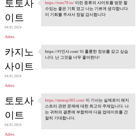
토토사
https://toto79.io/
이런 종류의 사이트를 방문 할
https://toto79.io/ 이런 종류의
수있는 좋은 기회 였고 나는 기쁘게 생각합니다.
이트
이 기회를 주셔서 정말 감사합니다
04.01.2024
Adres
카지노
https://카인사.com/ 이 훌륭한 정보를 갖고 싶습
https://카인사.com/ 이 훌륭한 정보
니다. 난 그것을 너무 좋아한다!
를 갖고
사이트
04.01.2024
Adres
토토사
https://mtstop365.com/
이 기사는 실제로이 레지
https://mtstop365.com/ 이 기사는
스트리 관련 문제에 대한 최고의 주제입니다. 나
이트
는 귀하의 결론에 부합하며 다음 업데이트를 간
절히 기대합니다.
04.01.2024
Adres