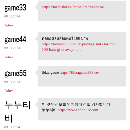
game33
https://rachaslot.io/
https://rachaslot.io/
https://rachaslot.io/ https:/
09.01.2024
Adres
game44
ทดลองเล่นสล็อตฟรี 100 บาท
ทดลองเล่นสล็อตฟรี 100 บาท
https://lavaslot89.net/try-playing-slots-for-free-
09.01.2024
100-baht-give-away-no-...
Adres
game55
ibiza game
https://ibizagame888.co/
ibiza game https:/
09.01.2024
Adres
누누티
이 멋진 정보를 얻게되어 정말 감사합니다
이 멋진 정보를 얻게되어 정말 감
누누티비
https://www.noonutv.com
사합니다
비
09.01.2024