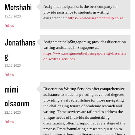
K
Motshabi
Assignmenthelp.co.za is the best company to
Assignmenthelp.co.za is the
o
provide assistance to students in writing
15.12.2023
m
assignment at:
https://www.assignmenthelp.co.za
Adres
e
n
Jonathans
AssignmenthelpSingapore.sg provides dissertation
t
AssignmenthelpSingapore.sg
writing assistance in Singapore at:
a
g
https://www.assignmenthelpsingapore.sg/dissertati
on-writing-services
r
15.12.2023
z
Adres
e
mimi
Dissertation Writing Services offer comprehensive
Dissertation Writing Services
assistance to students pursuing advanced degrees,
olsaonm
providing a valuable lifeline for those navigating
the challenging terrain of academic research and
writing. These services are tailored to address the
22.12.2023
unique needs of individuals undertaking
Adres
dissertations, offering support at every stage of the
process. From formulating a research question to
conducting a thorough literature review, crafting a