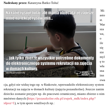
Nadesłany przez:
Katarzyna Batko-Tołuć
Mi
asto
st.
War
sza
wa,
o
ile
się
nie
myl
ę to
wła
sna
inn
owa
cja, gdyż nie widzę tego np. w Krakowie, wprowadziło elektroniczny system
rekrutacji na zajęcia w domach kultury (zajęcia pozaszkolne). Jeszcze zanim
dziecko zostanie przyjęte np. do pracowni ceramicznej, miasto zbierze o nim
mnóstwo danych (
https://pozaszkolne.edu.pl/zwpek_mdk/index.php?
idpoz=1
), w tym sporo wrażliwych np.: