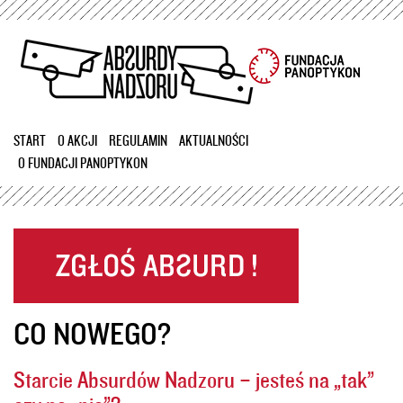
Przejdź
do
treści
START
O AKCJI
REGULAMIN
AKTUALNOŚCI
O FUNDACJI PANOPTYKON
CO NOWEGO?
Starcie Absurdów Nadzoru – jesteś na „tak”