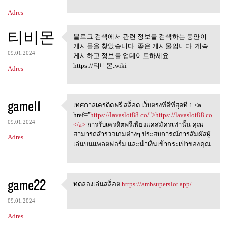
Adres
티비몬
블로그 검색에서 관련 정보를 검색하는 동안이
블로그 검색에서 관련 정보를 검
게시물을 찾았습니다. 좋은 게시물입니다. 계속
색하는 동안이 게시물을
09.01.2024
게시하고 정보를 업데이트하세요.
https://티비몬.wiki
Adres
game11
เทศกาลเครดิตฟรี สล็อต เว็บตรงที่ดีที่สุดที่ 1 <a
เทศกาลเครดิตฟรี สล็อต
href="
https://lavaslot88.co/">https://lavaslot88.co
09.01.2024
</a>
การรับเครดิตฟรีเพียงแค่สมัครเท่านั้น คุณ
สามารถสำรวจเกมต่างๆ ประสบการณ์การสัมผัสผู้
Adres
เล่นบนแพลตฟอร์ม และนำเงินเข้ากระเป๋าของคุณ
game22
ทดลองเล่นสล็อต
https://ambsuperslot.app/
ทดลองเล่นสล็อต https:/
09.01.2024
Adres