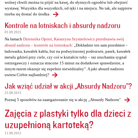
wolnej chwili można tu pójść na kawę, do słynnych ogrodów lub obejrzeć
wystawę. Wszystko dla wszystkich, od ręki i na miejscu. No tak, ale najpierw
trzeba się dostać do środka.
Kontrole na lotniskach i absurdy nadzoru
01.09.2015
Na łamach
Dziennika Opinii, Katarzyna Szymielewicz przedstawia swój
absurd nadzoru – kontrole na lotniskach
: „Dokładnie ten sam przedmiot –
ładowarka, kawałek kabla, but na podwyższonej podeszwie, pasek, kawałek
metalu gdzieś przy ciele, czy coś w kształcie tuby – raz uruchamia sygnał
ostrzegawczy i oznacza stracone 15 minut na dodatkowe sprawdzenie, a
innym razem okazuje się zupełnie niewidzialny”. A jaki absurd nadzoru
uwiera Ciebie najbardziej?
Jak wziąć udział w akcji „Absurdy Nadzoru"?
25.08.2015
Poznaj 5 sposobów na zaangażowanie się w akcję „Absurdy Nadzoru".
Zajęcia z plastyki tylko dla dzieci z
uzupełnioną kartoteką?
11.09.2015