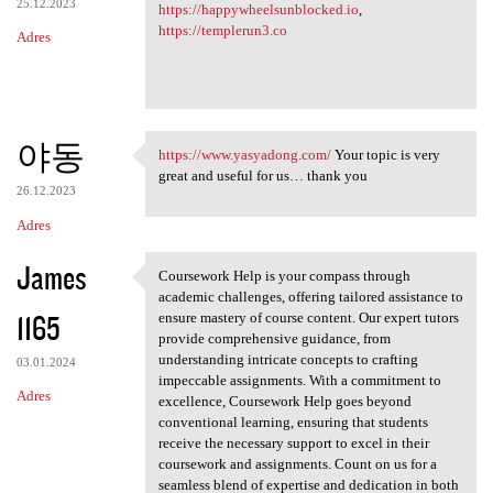
25.12.2023
https://happywheelsunblocked.io
,
https://templerun3.co
Adres
야동
https://www.yasyadong.com/
Your topic is very
https://www.yasyadong.com/
great and useful for us… thank you
26.12.2023
Adres
James
Coursework Help is your compass through
Coursework Help is your
academic challenges, offering tailored assistance to
1165
ensure mastery of course content. Our expert tutors
provide comprehensive guidance, from
understanding intricate concepts to crafting
03.01.2024
impeccable assignments. With a commitment to
Adres
excellence, Coursework Help goes beyond
conventional learning, ensuring that students
receive the necessary support to excel in their
coursework and assignments. Count on us for a
seamless blend of expertise and dedication in both