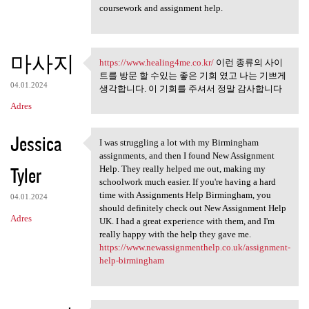
coursework and assignment help.
마사지
https://www.healing4me.co.kr/
이런 종류의 사이
https://www.healing4me.co.kr/
트를 방문 할 수있는 좋은 기회 였고 나는 기쁘게
04.01.2024
생각합니다. 이 기회를 주셔서 정말 감사합니다
Adres
Jessica
I was struggling a lot with my Birmingham
I was struggling a lot with
assignments, and then I found New Assignment
Tyler
Help. They really helped me out, making my
schoolwork much easier. If you're having a hard
time with Assignments Help Birmingham, you
04.01.2024
should definitely check out New Assignment Help
Adres
UK. I had a great experience with them, and I'm
really happy with the help they gave me.
https://www.newassignmenthelp.co.uk/assignment-
help-birmingham