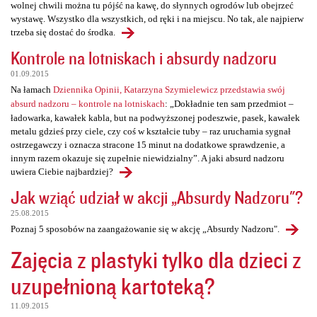
wolnej chwili można tu pójść na kawę, do słynnych ogrodów lub obejrzeć
wystawę. Wszystko dla wszystkich, od ręki i na miejscu. No tak, ale najpierw
trzeba się dostać do środka.
Kontrole na lotniskach i absurdy nadzoru
01.09.2015
Na łamach
Dziennika Opinii, Katarzyna Szymielewicz przedstawia swój
absurd nadzoru – kontrole na lotniskach
: „Dokładnie ten sam przedmiot –
ładowarka, kawałek kabla, but na podwyższonej podeszwie, pasek, kawałek
metalu gdzieś przy ciele, czy coś w kształcie tuby – raz uruchamia sygnał
ostrzegawczy i oznacza stracone 15 minut na dodatkowe sprawdzenie, a
innym razem okazuje się zupełnie niewidzialny”. A jaki absurd nadzoru
uwiera Ciebie najbardziej?
Jak wziąć udział w akcji „Absurdy Nadzoru"?
25.08.2015
Poznaj 5 sposobów na zaangażowanie się w akcję „Absurdy Nadzoru".
Zajęcia z plastyki tylko dla dzieci z
uzupełnioną kartoteką?
11.09.2015