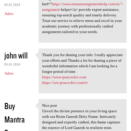
href="
https://www.instantassignmenthelp.com/us">
05.01.2024
assignment
helper</a> provide expert assistance,
Adres
ensuring top-notch quality and timely delivery.
Trust our service to relieve stress and excel in your
academic journey with professionally crafted
assignments tailored to your needs.
john will
Thank you for sharing your info. I really appreciate
Thank you for sharing your
your efforts and Thanks a lot for sharing a piece of
05.01.2024
wonderful information which I am looking for a
longer period of time.
Adres
https://www-peacocktv.com
https://ww-peacocktv.com/tv
Buy
Nice post
Nice post
Unveil the divine presence in your living space
Mantra
with our Resin Ganesh Deity Frame. Intricately
designed and expertly crafted, this frame captures
the essence of Lord Ganesh in resilient resin.