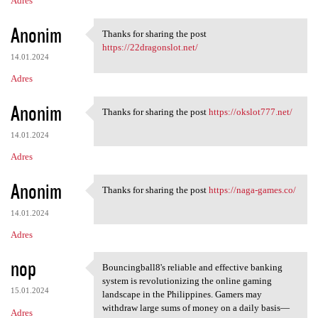
Adres
Anonim
Thanks for sharing the post
Thanks for sharing the post
https://22dragonslot.net/
14.01.2024
Adres
Anonim
Thanks for sharing the post
https://okslot777.net/
Thanks for sharing the post
14.01.2024
Adres
Anonim
Thanks for sharing the post
https://naga-games.co/
Thanks for sharing the post
14.01.2024
Adres
nop
Bouncingball8's reliable and effective banking
Bouncingball8's reliable and
system is revolutionizing the online gaming
15.01.2024
landscape in the Philippines. Gamers may
withdraw large sums of money on a daily basis—
Adres