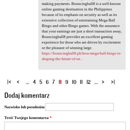
making payments. Bouncingball8 is a well-known
online gaming destination in the Philippines
because of its emphasis on security as well as its
extensive collection of entertaining Mega Ball
Bingo and other Bingo games. With the assurance
that your earnings are just a short transaction away,
Bouncingball8 provides an excellent gaming
experience for those who are driven by excitement
or the pleasure of winning large.
https://bouncingball8.ph/how-mega-ball-bingo-is-
shaping-the-future-of-on...
S
…
4
5
6
7
8
9
10
11
12
…
t
Dodaj komentarz
r
o
Nazwisko lub pseudonim
n
y
Treść Twojego komentarza
*