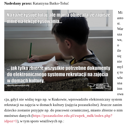
Nadesłany przez:
Katarzyna Batko-Tołuć
Mi
asto
st.
War
sza
wa,
o
ile
się
nie
myl
ę to
wła
sna
inn
owa
cja, gdyż nie widzę tego np. w Krakowie, wprowadziło elektroniczny system
rekrutacji na zajęcia w domach kultury (zajęcia pozaszkolne). Jeszcze zanim
dziecko zostanie przyjęte np. do pracowni ceramicznej, miasto zbierze o nim
mnóstwo danych (
https://pozaszkolne.edu.pl/zwpek_mdk/index.php?
idpoz=1
), w tym sporo wrażliwych np.: