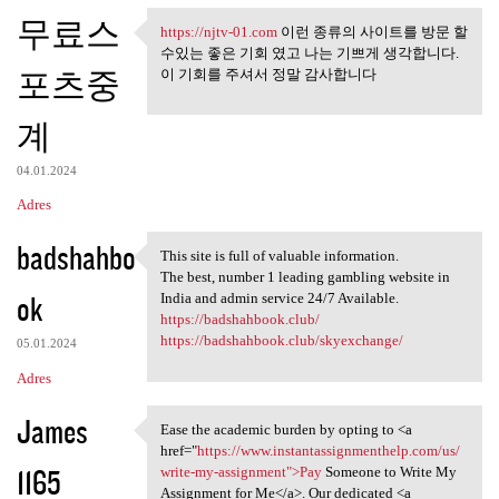
무료스
https://njtv-01.com
이런 종류의 사이트를 방문 할
https://njtv-01.com 이런 종류의
수있는 좋은 기회 였고 나는 기쁘게 생각합니다.
포츠중
이 기회를 주셔서 정말 감사합니다
계
04.01.2024
Adres
badshahbo
This site is full of valuable information.
This site is full of valuable
The best, number 1 leading gambling website in
ok
India and admin service 24/7 Available.
https://badshahbook.club/
https://badshahbook.club/skyexchange/
05.01.2024
Adres
James
Ease the academic burden by opting to <a
Ease the academic burden by
href="
https://www.instantassignmenthelp.com/us/
1165
write-my-assignment">Pay
Someone to Write My
Assignment for Me</a>. Our dedicated <a