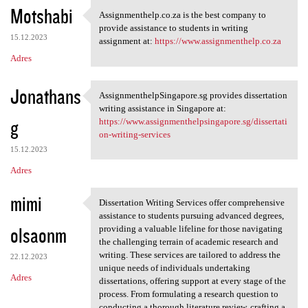
K
Motshabi
Assignmenthelp.co.za is the best company to
Assignmenthelp.co.za is the
o
provide assistance to students in writing
15.12.2023
m
assignment at:
https://www.assignmenthelp.co.za
Adres
e
n
Jonathans
AssignmenthelpSingapore.sg provides dissertation
t
AssignmenthelpSingapore.sg
writing assistance in Singapore at:
a
g
https://www.assignmenthelpsingapore.sg/dissertati
on-writing-services
r
15.12.2023
z
Adres
e
mimi
Dissertation Writing Services offer comprehensive
Dissertation Writing Services
assistance to students pursuing advanced degrees,
olsaonm
providing a valuable lifeline for those navigating
the challenging terrain of academic research and
writing. These services are tailored to address the
22.12.2023
unique needs of individuals undertaking
Adres
dissertations, offering support at every stage of the
process. From formulating a research question to
conducting a thorough literature review, crafting a