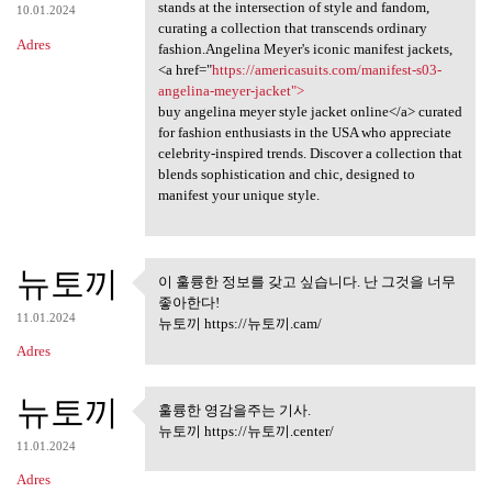
stands at the intersection of style and fandom,
10.01.2024
curating a collection that transcends ordinary
Adres
fashion.Angelina Meyer's iconic manifest jackets,
<a href="
https://americasuits.com/manifest-s03-
angelina-meyer-jacket">
buy angelina meyer style jacket online</a> curated
for fashion enthusiasts in the USA who appreciate
celebrity-inspired trends. Discover a collection that
blends sophistication and chic, designed to
manifest your unique style.
뉴토끼
이 훌륭한 정보를 갖고 싶습니다. 난 그것을 너무
이 훌륭한 정보를 갖고 싶습니다.
좋아한다!
난 그것을 너무
11.01.2024
뉴토끼 https://뉴토끼.cam/
Adres
뉴토끼
훌륭한 영감을주는 기사.
훌륭한 영감을주는 기사.
뉴토끼 https://뉴토끼.center/
11.01.2024
Adres