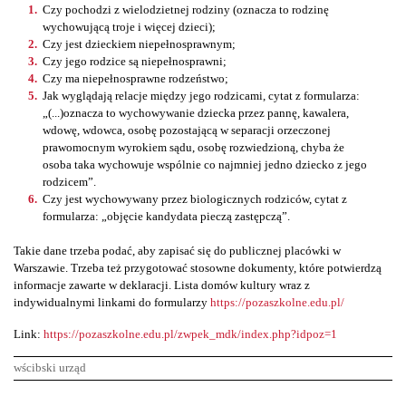
Czy pochodzi z wielodzietnej rodziny (oznacza to rodzinę
wychowującą troje i więcej dzieci);
Czy jest dzieckiem niepełnosprawnym;
Czy jego rodzice są niepełnosprawni;
Czy ma niepełnosprawne rodzeństwo;
Jak wyglądają relacje między jego rodzicami, cytat z formularza:
„(...)oznacza to wychowywanie dziecka przez pannę, kawalera,
wdowę, wdowca, osobę pozostającą w separacji orzeczonej
prawomocnym wyrokiem sądu, osobę rozwiedzioną, chyba że
osoba taka wychowuje wspólnie co najmniej jedno dziecko z jego
rodzicem”.
Czy jest wychowywany przez biologicznych rodziców, cytat z
formularza: „objęcie kandydata pieczą zastępczą”.
Takie dane trzeba podać, aby zapisać się do publicznej placówki w
Warszawie. Trzeba też przygotować stosowne dokumenty, które potwierdzą
informacje zawarte w deklaracji. Lista domów kultury wraz z
indywidualnymi linkami do formularzy
https://pozaszkolne.edu.pl/
Link:
https://pozaszkolne.edu.pl/zwpek_mdk/index.php?idpoz=1
wścibski urząd