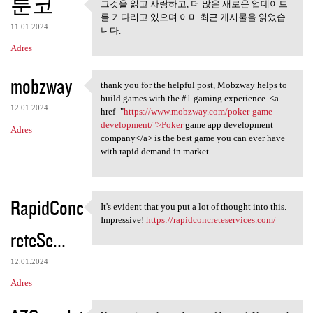
툰코
그것을 읽고 사랑하고, 더 많은 새로운 업데이트
그것을 읽고 사랑하고, 더 많은 새
를 기다리고 있으며 이미 최근 게시물을 읽었습
로운 업데이트를
11.01.2024
니다.
Adres
mobzway
thank you for the helpful post, Mobzway helps to
thank you for the helpful
build games with the #1 gaming experience. <a
12.01.2024
href="
https://www.mobzway.com/poker-game-
development/">Poker
game app development
Adres
company</a> is the best game you can ever have
with rapid demand in market.
RapidConc
It's evident that you put a lot of thought into this.
It's evident that you put a
Impressive!
https://rapidconcreteservices.com/
reteSe...
12.01.2024
Adres