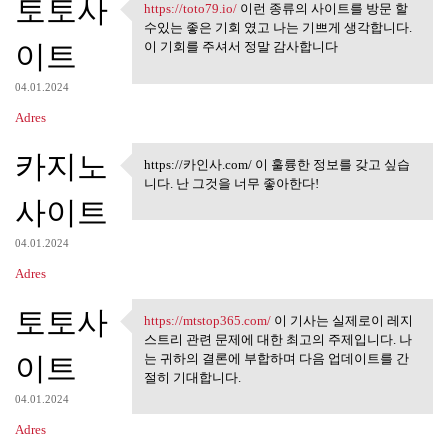
토토사
https://toto79.io/
이런 종류의 사이트를 방문 할
https://toto79.io/ 이런 종류의
수있는 좋은 기회 였고 나는 기쁘게 생각합니다.
이트
이 기회를 주셔서 정말 감사합니다
04.01.2024
Adres
카지노
https://카인사.com/ 이 훌륭한 정보를 갖고 싶습
https://카인사.com/ 이 훌륭한 정보
니다. 난 그것을 너무 좋아한다!
를 갖고
사이트
04.01.2024
Adres
토토사
https://mtstop365.com/
이 기사는 실제로이 레지
https://mtstop365.com/ 이 기사는
스트리 관련 문제에 대한 최고의 주제입니다. 나
이트
는 귀하의 결론에 부합하며 다음 업데이트를 간
절히 기대합니다.
04.01.2024
Adres