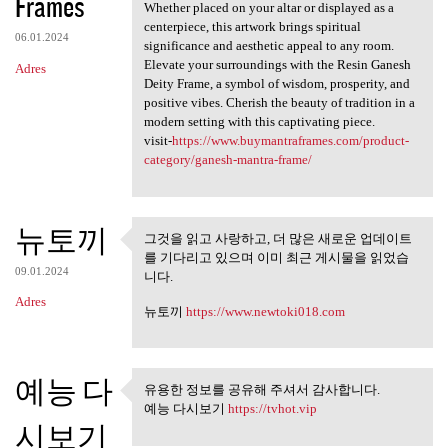
Frames
Whether placed on your altar or displayed as a
centerpiece, this artwork brings spiritual
06.01.2024
significance and aesthetic appeal to any room.
Elevate your surroundings with the Resin Ganesh
Adres
Deity Frame, a symbol of wisdom, prosperity, and
positive vibes. Cherish the beauty of tradition in a
modern setting with this captivating piece.
visit-
https://www.buymantraframes.com/product-
category/ganesh-mantra-frame/
뉴토끼
그것을 읽고 사랑하고, 더 많은 새로운 업데이트
그것을 읽고 사랑하고, 더 많은 새
를 기다리고 있으며 이미 최근 게시물을 읽었습
로운 업데이트를
09.01.2024
니다.
Adres
뉴토끼
https://www.newtoki018.com
예능 다
유용한 정보를 공유해 주셔서 감사합니다.
유용한 정보를 공유해 주셔서 감
예능 다시보기
https://tvhot.vip
사합니다.
시보기