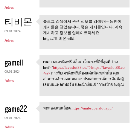
Adres
티비몬
블로그 검색에서 관련 정보를 검색하는 동안이
블로그 검색에서 관련 정보를 검
게시물을 찾았습니다. 좋은 게시물입니다. 계속
색하는 동안이 게시물을
09.01.2024
게시하고 정보를 업데이트하세요.
https://티비몬.wiki
Adres
game11
เทศกาลเครดิตฟรี สล็อต เว็บตรงที่ดีที่สุดที่ 1 <a
เทศกาลเครดิตฟรี สล็อต
href="
https://lavaslot88.co/">https://lavaslot88.co
09.01.2024
</a>
การรับเครดิตฟรีเพียงแค่สมัครเท่านั้น คุณ
สามารถสำรวจเกมต่างๆ ประสบการณ์การสัมผัสผู้
Adres
เล่นบนแพลตฟอร์ม และนำเงินเข้ากระเป๋าของคุณ
game22
ทดลองเล่นสล็อต
https://ambsuperslot.app/
ทดลองเล่นสล็อต https:/
09.01.2024
Adres