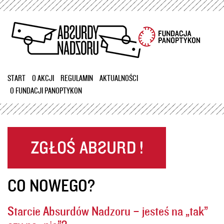
Przejdź
do
treści
START
O AKCJI
REGULAMIN
AKTUALNOŚCI
O FUNDACJI PANOPTYKON
CO NOWEGO?
Starcie Absurdów Nadzoru – jesteś na „tak”