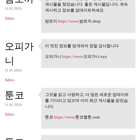
블로그 검색에서 관련 정보를 검
게시물을 찾았습니다. 좋은 게시물입니다. 계속
색하는 동안이 게시물을
11.01.2024
게시하고 정보를 업데이트하세요.
Adres
밤토끼
https://www
.밤토끼.shop
오피가
이 멋진 정보를 얻게되어 정말 감사합니다
이 멋진 정보를 얻게되어 정말 감
사합니다
오피가니
https://www
.오피가니.xyz
니
11.01.2024
Adres
툰코
그것을 읽고 사랑하고, 더 많은 새로운 업데이트
그것을 읽고 사랑하고, 더 많은 새
를 기다리고 있으며 이미 최근 게시물을 읽었습
로운 업데이트를
11.01.2024
니다.
Adres
툰코
https://www
.툰코웹툰.com