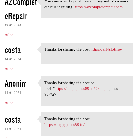
AZComplet
You consistently go above and beyond. Your work
You consistently go above and
ethic is inspiring.
https://azcompleterepair.com
eRepair
12.01.2024
Adres
costa
Thanks for sharing the post
https://all4slots.io/
Thanks for sharing the post
14.01.2024
Adres
Anonim
Thanks for sharing the post <a
Thanks for sharing the post
href="
https://nagagames89.io/">naga
games
14.01.2024
89</a>
Adres
costa
Thanks for sharing the post
Thanks for sharing the post
https://nagagames89.io/
14.01.2024