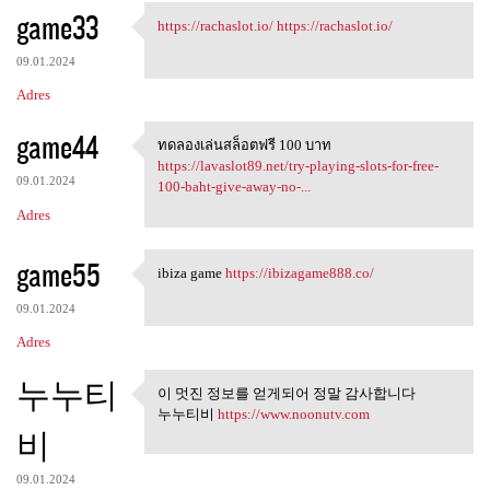
game33
https://rachaslot.io/
https://rachaslot.io/
https://rachaslot.io/ https:/
09.01.2024
Adres
game44
ทดลองเล่นสล็อตฟรี 100 บาท
ทดลองเล่นสล็อตฟรี 100 บาท
https://lavaslot89.net/try-playing-slots-for-free-
09.01.2024
100-baht-give-away-no-...
Adres
game55
ibiza game
https://ibizagame888.co/
ibiza game https:/
09.01.2024
Adres
누누티
이 멋진 정보를 얻게되어 정말 감사합니다
이 멋진 정보를 얻게되어 정말 감
누누티비
https://www.noonutv.com
사합니다
비
09.01.2024