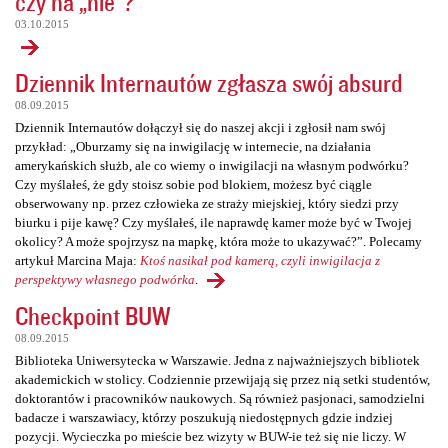
czy na „nie”?
03.10.2015
Dziennik Internautów zgłasza swój absurd
08.09.2015
Dziennik Internautów dołączył się do naszej akcji i zgłosił nam swój
przykład: „Oburzamy się na inwigilację w internecie, na działania
amerykańskich służb, ale co wiemy o inwigilacji na własnym podwórku?
Czy myślałeś, że gdy stoisz sobie pod blokiem, możesz być ciągle
obserwowany np. przez człowieka ze straży miejskiej, który siedzi przy
biurku i pije kawę? Czy myślałeś, ile naprawdę kamer może być w Twojej
okolicy? A może spojrzysz na mapkę, która może to ukazywać?”. Polecamy
artykuł Marcina Maja:
Ktoś nasikał pod kamerą, czyli inwigilacja z
perspektywy własnego podwórka
.
Checkpoint BUW
08.09.2015
Biblioteka Uniwersytecka w Warszawie. Jedna z najważniejszych bibliotek
akademickich w stolicy. Codziennie przewijają się przez nią setki studentów,
doktorantów i pracowników naukowych. Są również pasjonaci, samodzielni
badacze i warszawiacy, którzy poszukują niedostępnych gdzie indziej
pozycji. Wycieczka po mieście bez wizyty w BUW-ie też się nie liczy. W