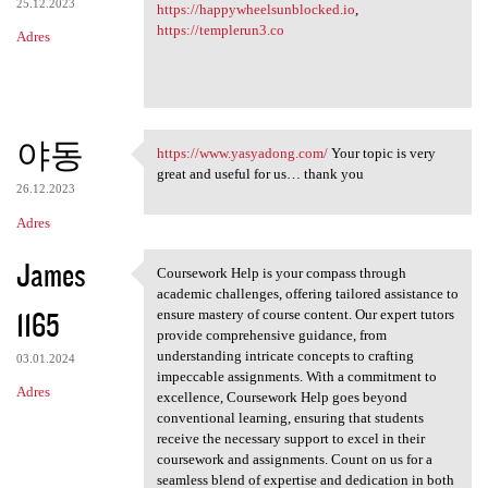
25.12.2023
https://happywheelsunblocked.io
,
https://templerun3.co
Adres
야동
https://www.yasyadong.com/
Your topic is very
https://www.yasyadong.com/
great and useful for us… thank you
26.12.2023
Adres
James
Coursework Help is your compass through
Coursework Help is your
academic challenges, offering tailored assistance to
1165
ensure mastery of course content. Our expert tutors
provide comprehensive guidance, from
understanding intricate concepts to crafting
03.01.2024
impeccable assignments. With a commitment to
Adres
excellence, Coursework Help goes beyond
conventional learning, ensuring that students
receive the necessary support to excel in their
coursework and assignments. Count on us for a
seamless blend of expertise and dedication in both