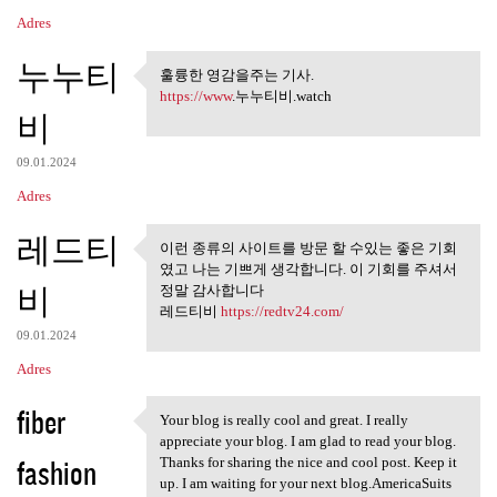
Adres
누누티
훌륭한 영감을주는 기사.
훌륭한 영감을주는 기사.
https://www
.누누티비.watch
비
09.01.2024
Adres
레드티
이런 종류의 사이트를 방문 할 수있는 좋은 기회
이런 종류의 사이트를 방문 할 수
였고 나는 기쁘게 생각합니다. 이 기회를 주셔서
있는 좋은 기회 였고
비
정말 감사합니다
레드티비
https://redtv24.com/
09.01.2024
Adres
fiber
Your blog is really cool and great. I really
Your blog is really cool and
appreciate your blog. I am glad to read your blog.
fashion
Thanks for sharing the nice and cool post. Keep it
up. I am waiting for your next blog.AmericaSuits