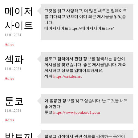
메이저
그것을 읽고 사랑하고, 더 많은 새로운 업데이트
그것을 읽고 사랑하고, 더 많은 새
를 기다리고 있으며 이미 최근 게시물을 읽었습
로운 업데이트를
사이트
니다.
메이저사이트 https://메이저사이트.live/
11.01.2024
Adres
섹파
블로그 검색에서 관련 정보를 검색하는 동안이
블로그 검색에서 관련 정보를 검
게시물을 찾았습니다. 좋은 게시물입니다. 계속
색하는 동안이 게시물을
11.01.2024
게시하고 정보를 업데이트하세요.
섹파
https://sekder.net
Adres
툰코
이 훌륭한 정보를 갖고 싶습니다. 난 그것을 너무
이 훌륭한 정보를 갖고 싶습니다.
좋아한다!
난 그것을 너무
11.01.2024
툰코
https://www.toonkor01.com
Adres
밤토끼
블로그 검색에서 관련 정보를 검색하는 동안이