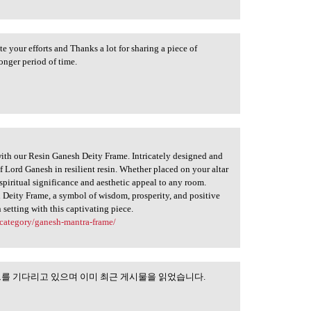
te your efforts and Thanks a lot for sharing a piece of
onger period of time.
with our Resin Ganesh Deity Frame. Intricately designed and
of Lord Ganesh in resilient resin. Whether placed on your altar
 spiritual significance and aesthetic appeal to any room.
 Deity Frame, a symbol of wisdom, prosperity, and positive
 setting with this captivating piece.
category/ganesh-mantra-frame/
트를 기다리고 있으며 이미 최근 게시물을 읽었습니다.
은 새로운 업데이트를