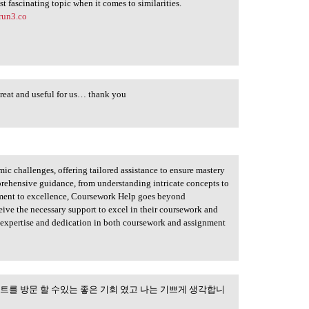
ost fascinating topic when it comes to similarities.
erun3.co
great and useful for us… thank you
 challenges, offering tailored assistance to ensure mastery
prehensive guidance, from understanding intricate concepts to
ment to excellence, Coursework Help goes beyond
eive the necessary support to excel in their coursework and
f expertise and dedication in both coursework and assignment
트를 방문 할 수있는 좋은 기회 였고 나는 기쁘게 생각합니