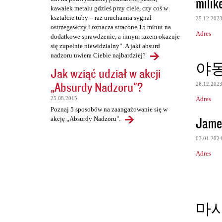
milik
kawałek metalu gdzieś przy ciele, czy coś w
kształcie tuby – raz uruchamia sygnał
25.12.202
ostrzegawczy i oznacza stracone 15 minut na
Adres
dodatkowe sprawdzenie, a innym razem okazuje
się zupełnie niewidzialny”. A jaki absurd
nadzoru uwiera Ciebie najbardziej?
야
Jak wziąć udział w akcji
„Absurdy Nadzoru"?
26.12.202
Adres
25.08.2015
Poznaj 5 sposobów na zaangażowanie się w
Jame
akcję „Absurdy Nadzoru".
03.01.202
Adres
마