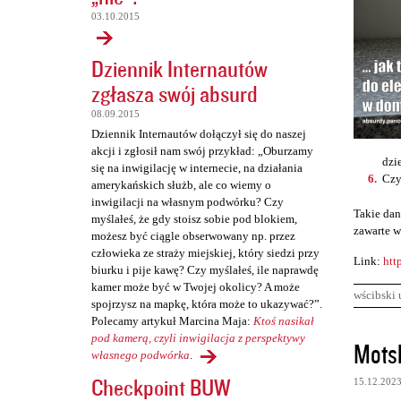
03.10.2015
Dziennik Internautów
zgłasza swój absurd
08.09.2015
Dziennik Internautów dołączył się do naszej
akcji i zgłosił nam swój przykład: „Oburzamy
dzi
się na inwigilację w internecie, na działania
Czy
amerykańskich służb, ale co wiemy o
inwigilacji na własnym podwórku? Czy
Takie dan
myślałeś, że gdy stoisz sobie pod blokiem,
zawarte w
możesz być ciągle obserwowany np. przez
człowieka ze straży miejskiej, który siedzi przy
Link:
htt
biurku i pije kawę? Czy myślałeś, ile naprawdę
kamer może być w Twojej okolicy? A może
wścibski 
spojrzysz na mapkę, która może to ukazywać?”.
Polecamy artykuł Marcina Maja:
Ktoś nasikał
K
pod kamerą, czyli inwigilacja z perspektywy
Mots
własnego podwórka
.
o
Checkpoint BUW
15.12.202
m