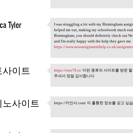
4
ca Tyler
I was struggling a lot with my Birmingham assig
I was struggling a lot with
helped me out, making my schoolwork much easier
4
Birmingham, you should definitely check out Ne
and I'm really happy with the help they gave me.
https://www.newassignmenthelp.co.uk/assignme
토사이트
https://toto79.io/
이런 종류의 사이트를 방문 할
https://toto79.io/ 이런 종류의
주셔서 정말 감사합니다
4
지노사이트
https://카인사.com/ 이 훌륭한 정보를 갖고 
https://카인사.com/ 이 훌륭
4