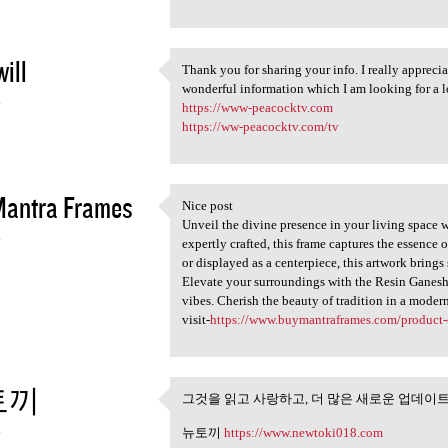
ill
Thank you for sharing your info. I really apprecia
Thank you for sharing your
wonderful information which I am looking for a l
4
https://www-peacocktv.com
https://ww-peacocktv.com/tv
Mantra Frames
Nice post
Nice post
Unveil the divine presence in your living space 
4
expertly crafted, this frame captures the essence 
or displayed as a centerpiece, this artwork brings
Elevate your surroundings with the Resin Ganesh
vibes. Cherish the beauty of tradition in a modern
visit-
https://www.buymantraframes.com/product-
토끼
그것을 읽고 사랑하고, 더 많은 새로운 업데이
그것을 읽고 사랑하고, 더 많
4
뉴토끼
https://www.newtoki018.com