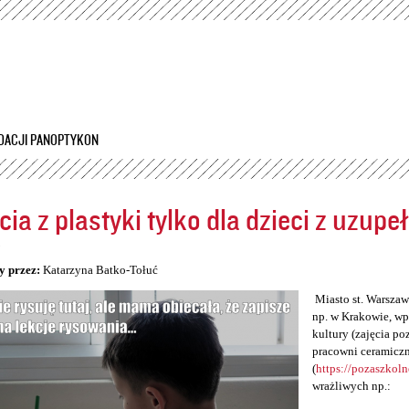
Przejdź
do
treści
DACJI PANOPTYKON
cia z plastyki tylko dla dzieci z uzup
5
y przez:
Katarzyna Batko-Tołuć
Miasto st. Warszawa
np. w Krakowie, wp
kultury (zajęcia po
pracowni ceramiczn
(
https://pozaszkol
wrażliwych np.: