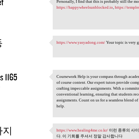
et
Personally, I find that this is probably still the m
Personally, I find that this
https://happywheelsunblocked.io
,
https://templ
3
동
https://www.yasyadong.com/
Your topic is very 
https://www.yasyadong.com/
3
s 1165
Coursework Help is your compass through academic
Coursework Help is your
of course content. Our expert tutors provide com
4
crafting impeccable assignments. With a commit
conventional learning, ensuring that students rec
assignments. Count on us for a seamless blend o
help.
사지
https://www.healing4me.co.kr/
이런 종류의 사이
https://www.healing4me.co.kr/
다. 이 기회를 주셔서 정말 감사합니다