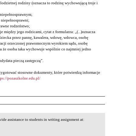
lodzietnej rodziny (oznacza to rodzinę wychowującą troje i
 niepełnosprawnym;
ą niepełnosprawni;
rawne rodzeństwo;
je między jego rodzicami, cytat z formularza: „(...)oznacza
ziecka przez pannę, kawalera, wdowę, wdowca, osobę
racji orzeczonej prawomocnym wyrokiem sądu, osobę
a że osoba taka wychowuje wspólnie co najmniej jedno
ndydata pieczą zastępczą”.
przygotować stosowne dokumenty, które potwierdzą informacje
tps://pozaszkolne.edu.pl/
ide assistance to students in writing assignment at: