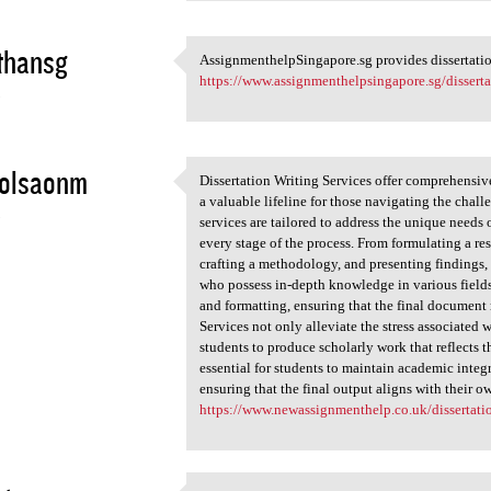
thansg
AssignmenthelpSingapore.sg provides dissertation
AssignmenthelpSingapore.sg
https://www.assignmenthelpsingapore.sg/disserta
3
 olsaonm
Dissertation Writing Services offer comprehensiv
Dissertation Writing Services
a valuable lifeline for those navigating the chal
3
services are tailored to address the unique needs 
every stage of the process. From formulating a re
crafting a methodology, and presenting findings, 
who possess in-depth knowledge in various fields
and formatting, ensuring that the final document
Services not only alleviate the stress associated
students to produce scholarly work that reflects th
essential for students to maintain academic integr
ensuring that the final output aligns with their o
https://www.newassignmenthelp.co.uk/dissertatio