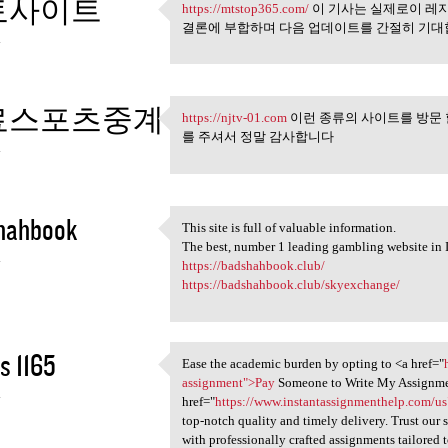
토사이트
https://mtstop365.com/
이 기사는 실제로이 레지
https://mtstop365.com/ 이 기사는
결론에 부합하며 다음 업데이트를 간절히 기대
4
료스포츠중계
https://njtv-01.com
이런 종류의 사이트를 방문 
https://njtv-01.com 이런 종류의
를 주셔서 정말 감사합니다
4
hahbook
This site is full of valuable information.
This site is full of valuable
The best, number 1 leading gambling website in 
4
https://badshahbook.club/
https://badshahbook.club/skyexchange/
s 1165
Ease the academic burden by opting to <a href="
Ease the academic burden by
assignment">Pay
Someone to Write My Assignmen
4
href="
https://www.instantassignmenthelp.com/u
top-notch quality and timely delivery. Trust our 
with professionally crafted assignments tailored 