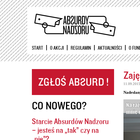
START
O AKCJI
REGULAMIN
AKTUALNOŚCI
O FUN
Zaję
11.09.201
Nadesłan
CO NOWEGO?
Starcie Absurdów Nadzoru
– jesteś na „tak” czy na
„nie”?