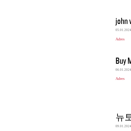
john w
05.01.202
Adres
Buy 
06.01.202
Adres
뉴
09.01.202