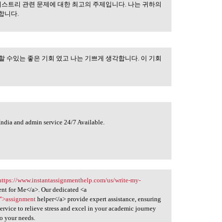
스트리 관련 문제에 대한 최고의 주제입니다. 나는 귀하의
합니다.
할 수있는 좋은 기회 였고 나는 기쁘게 생각합니다. 이 기회
India and admin service 24/7 Available.
https://www.instantassignmenthelp.com/us/write-my-
t for Me</a>. Our dedicated <a
s">assignment
helper</a> provide expert assistance, ensuring
service to relieve stress and excel in your academic journey
to your needs.