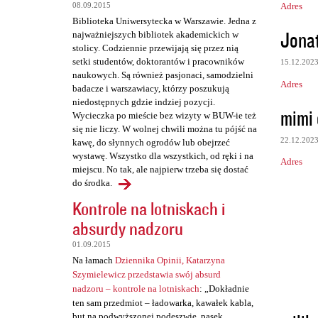
Adres
08.09.2015
e
Biblioteka Uniwersytecka w Warszawie. Jedna z
n
Jona
najważniejszych bibliotek akademickich w
t
stolicy. Codziennie przewijają się przez nią
setki studentów, doktorantów i pracowników
15.12.202
a
naukowych. Są również pasjonaci, samodzielni
Adres
r
badacze i warszawiacy, którzy poszukują
niedostępnych gdzie indziej pozycji.
z
mimi
Wycieczka po mieście bez wizyty w BUW-ie też
e
się nie liczy. W wolnej chwili można tu pójść na
22.12.202
kawę, do słynnych ogrodów lub obejrzeć
wystawę. Wszystko dla wszystkich, od ręki i na
Adres
miejscu. No tak, ale najpierw trzeba się dostać
do środka.
Kontrole na lotniskach i
absurdy nadzoru
01.09.2015
Na łamach
Dziennika Opinii, Katarzyna
Szymielewicz przedstawia swój absurd
nadzoru – kontrole na lotniskach
: „Dokładnie
ten sam przedmiot – ładowarka, kawałek kabla,
but na podwyższonej podeszwie, pasek,