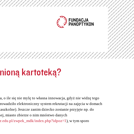
ełnioną kartoteką?
, o ile się nie mylę to własna innowacja, gdyż nie widzę tego
rowadziło elektroniczny system rekrutacji na zajęcia w domach
zaszkolne). Jeszcze zanim dziecko zostanie przyjęte np. do
ej, miasto zbierze o nim mnóstwo danych
ne.edu.pl/zwpek_mdk/index.php?idpoz=1
), w tym sporo