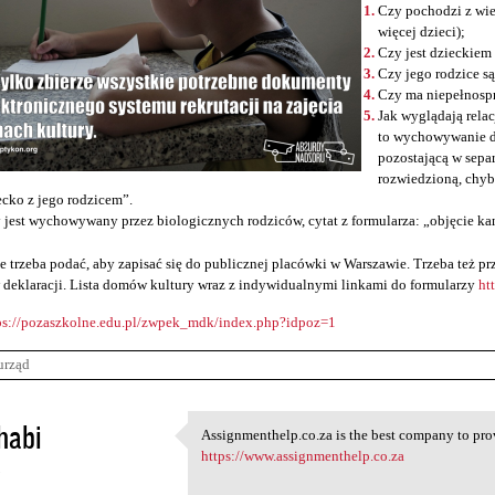
Czy pochodzi z wie
więcej dzieci);
Czy jest dzieckiem
Czy jego rodzice s
Czy ma niepełnosp
Jak wyglądają relac
to wychowywanie d
pozostającą w sepa
rozwiedzioną, chyb
ecko z jego rodzicem”.
 jest wychowywany przez biologicznych rodziców, cytat z formularza: „objęcie ka
e trzeba podać, aby zapisać się do publicznej placówki w Warszawie. Trzeba też 
 deklaracji. Lista domów kultury wraz z indywidualnymi linkami do formularzy
ht
ps://pozaszkolne.edu.pl/zwpek_mdk/index.php?idpoz=1
urząd
habi
Assignmenthelp.co.za is the best company to prov
Assignmenthelp.co.za is the
https://www.assignmenthelp.co.za
3