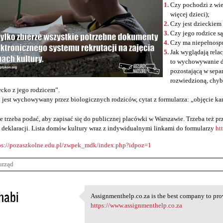
Czy pochodzi z wie
więcej dzieci);
Czy jest dzieckiem
Czy jego rodzice s
Czy ma niepełnosp
Jak wyglądają relac
to wychowywanie d
pozostającą w sepa
rozwiedzioną, chyb
ecko z jego rodzicem”.
 jest wychowywany przez biologicznych rodziców, cytat z formularza: „objęcie ka
e trzeba podać, aby zapisać się do publicznej placówki w Warszawie. Trzeba też 
 deklaracji. Lista domów kultury wraz z indywidualnymi linkami do formularzy
ht
ps://pozaszkolne.edu.pl/zwpek_mdk/index.php?idpoz=1
urząd
habi
Assignmenthelp.co.za is the best company to prov
Assignmenthelp.co.za is the
https://www.assignmenthelp.co.za
3