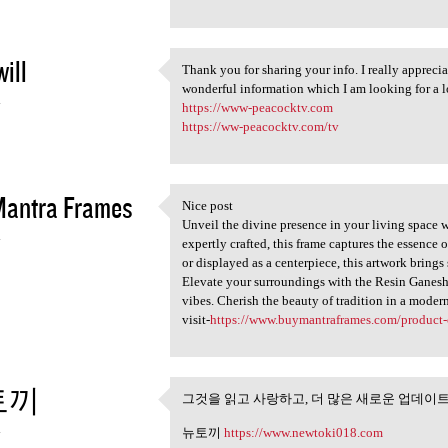
ill
Thank you for sharing your info. I really apprecia
Thank you for sharing your
wonderful information which I am looking for a l
4
https://www-peacocktv.com
https://ww-peacocktv.com/tv
Mantra Frames
Nice post
Nice post
Unveil the divine presence in your living space 
4
expertly crafted, this frame captures the essence 
or displayed as a centerpiece, this artwork brings
Elevate your surroundings with the Resin Ganesh
vibes. Cherish the beauty of tradition in a modern
visit-
https://www.buymantraframes.com/product-
토끼
그것을 읽고 사랑하고, 더 많은 새로운 업데이
그것을 읽고 사랑하고, 더 많
4
뉴토끼
https://www.newtoki018.com