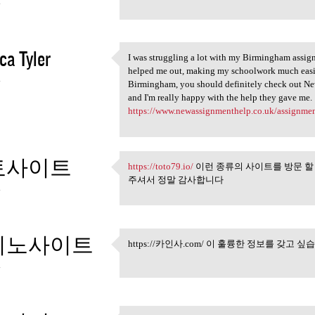
4
ca Tyler
I was struggling a lot with my Birmingham assig
I was struggling a lot with
helped me out, making my schoolwork much easier
4
Birmingham, you should definitely check out Ne
and I'm really happy with the help they gave me.
https://www.newassignmenthelp.co.uk/assignme
토사이트
https://toto79.io/
이런 종류의 사이트를 방문 할
https://toto79.io/ 이런 종류의
주셔서 정말 감사합니다
4
지노사이트
https://카인사.com/ 이 훌륭한 정보를 갖고 
https://카인사.com/ 이 훌륭
4