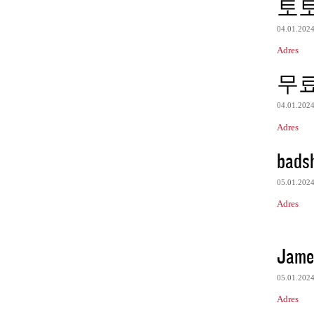
토
04.01.202
Adres
무
04.01.202
Adres
bads
05.01.202
Adres
Jame
05.01.202
Adres