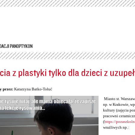
Przejdź
do
treści
DACJI PANOPTYKON
cia z plastyki tylko dla dzieci z uzup
5
y przez:
Katarzyna Batko-Tołuć
Miasto st. Warszawa
np. w Krakowie, wp
kultury (zajęcia po
pracowni ceramiczn
(
https://pozaszkol
wrażliwych np.: