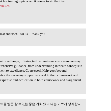
ost fascinating topic when it comes to similarities.
erun3.co
great and useful for us… thank you
 challenges, offering tailored assistance to ensure mastery
prehensive guidance, from understanding intricate concepts to
ment to excellence, Coursework Help goes beyond
eive the necessary support to excel in their coursework and
f expertise and dedication in both coursework and assignment
트를 방문 할 수있는 좋은 기회 였고 나는 기쁘게 생각합니