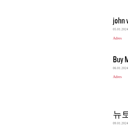
john w
05.01.202
Adres
Buy 
06.01.202
Adres
뉴
09.01.202