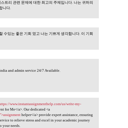
스트리 관련 문제에 대한 최고의 주제입니다. 나는 귀하의
합니다.
할 수있는 좋은 기회 였고 나는 기쁘게 생각합니다. 이 기회
India and admin service 24/7 Available.
https://www.instantassignmenthelp.com/us/write-my-
t for Me</a>. Our dedicated <a
s">assignment
helper</a> provide expert assistance, ensuring
service to relieve stress and excel in your academic journey
to your needs.