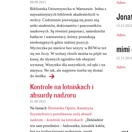
Adres
08.09.2015
e
Biblioteka Uniwersytecka w Warszawie. Jedna z
n
Jona
najważniejszych bibliotek akademickich w
t
stolicy. Codziennie przewijają się przez nią
setki studentów, doktorantów i pracowników
15.12.202
a
naukowych. Są również pasjonaci, samodzielni
Adres
r
badacze i warszawiacy, którzy poszukują
niedostępnych gdzie indziej pozycji.
z
mimi
Wycieczka po mieście bez wizyty w BUW-ie też
e
się nie liczy. W wolnej chwili można tu pójść na
22.12.202
kawę, do słynnych ogrodów lub obejrzeć
wystawę. Wszystko dla wszystkich, od ręki i na
Adres
miejscu. No tak, ale najpierw trzeba się dostać
do środka.
Kontrole na lotniskach i
absurdy nadzoru
01.09.2015
Na łamach
Dziennika Opinii, Katarzyna
Szymielewicz przedstawia swój absurd
nadzoru – kontrole na lotniskach
: „Dokładnie
ten sam przedmiot – ładowarka, kawałek kabla,
but na podwyższonej podeszwie, pasek,