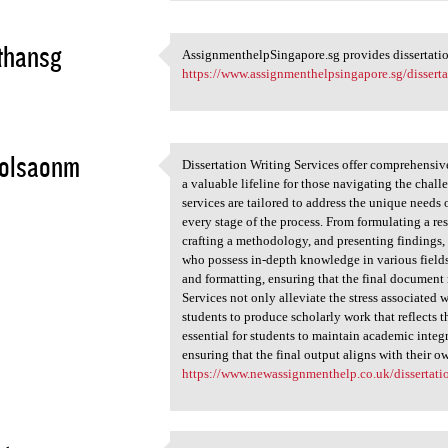
thansg
AssignmenthelpSingapore.sg provides dissertation
AssignmenthelpSingapore.sg
https://www.assignmenthelpsingapore.sg/disserta
3
 olsaonm
Dissertation Writing Services offer comprehensiv
Dissertation Writing Services
a valuable lifeline for those navigating the chal
3
services are tailored to address the unique needs 
every stage of the process. From formulating a re
crafting a methodology, and presenting findings, 
who possess in-depth knowledge in various fields
and formatting, ensuring that the final document
Services not only alleviate the stress associated
students to produce scholarly work that reflects th
essential for students to maintain academic integr
ensuring that the final output aligns with their o
https://www.newassignmenthelp.co.uk/dissertatio