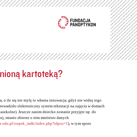
ełnioną kartoteką?
, o ile się nie mylę to własna innowacja, gdyż nie widzę tego
rowadziło elektroniczny system rekrutacji na zajęcia w domach
zaszkolne). Jeszcze zanim dziecko zostanie przyjęte np. do
ej, miasto zbierze o nim mnóstwo danych
ne.edu.pl/zwpek_mdk/index.php?idpoz=1
), w tym sporo