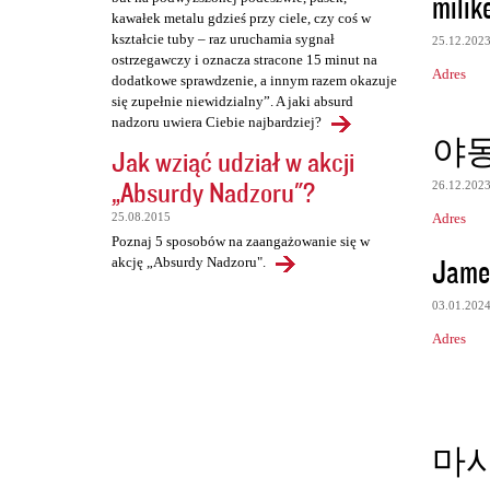
milik
kawałek metalu gdzieś przy ciele, czy coś w
kształcie tuby – raz uruchamia sygnał
25.12.202
ostrzegawczy i oznacza stracone 15 minut na
Adres
dodatkowe sprawdzenie, a innym razem okazuje
się zupełnie niewidzialny”. A jaki absurd
nadzoru uwiera Ciebie najbardziej?
야
Jak wziąć udział w akcji
„Absurdy Nadzoru"?
26.12.202
Adres
25.08.2015
Poznaj 5 sposobów na zaangażowanie się w
Jame
akcję „Absurdy Nadzoru".
03.01.202
Adres
마