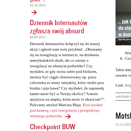
03.10.2015
Dziennik Internautów
zgłasza swój absurd
08.09.2015
Dziennik Internautów dołączył się do naszej
akcji i zgłosił nam swój przykład: „Oburzamy
dzi
się na inwigilację w internecie, na działania
Czy
amerykańskich służb, ale co wiemy o
inwigilacji na własnym podwórku? Czy
Takie dan
myślałeś, że gdy stoisz sobie pod blokiem,
zawarte w
możesz być ciągle obserwowany np. przez
człowieka ze straży miejskiej, który siedzi przy
Link:
htt
biurku i pije kawę? Czy myślałeś, ile naprawdę
kamer może być w Twojej okolicy? A może
wścibski 
spojrzysz na mapkę, która może to ukazywać?”.
Polecamy artykuł Marcina Maja:
Ktoś nasikał
K
pod kamerą, czyli inwigilacja z perspektywy
Mots
własnego podwórka
.
o
Checkpoint BUW
15.12.202
m