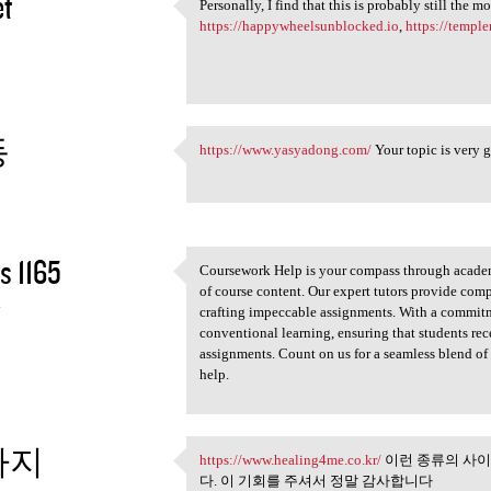
et
Personally, I find that this is probably still the m
Personally, I find that this
https://happywheelsunblocked.io
,
https://templ
3
동
https://www.yasyadong.com/
Your topic is very 
https://www.yasyadong.com/
3
s 1165
Coursework Help is your compass through academic
Coursework Help is your
of course content. Our expert tutors provide com
4
crafting impeccable assignments. With a commit
conventional learning, ensuring that students rec
assignments. Count on us for a seamless blend o
help.
사지
https://www.healing4me.co.kr/
이런 종류의 사이
https://www.healing4me.co.kr/
다. 이 기회를 주셔서 정말 감사합니다