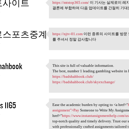
토사이트
https://mtstop365.com/
이 기사는 실제로이 레지
https://mtstop365.com/ 이 기사는
결론에 부합하며 다음 업데이트를 간절히 기대
4
료스포츠중계
https://njtv-01.com
이런 종류의 사이트를 방문 
https://njtv-01.com 이런 종류의
를 주셔서 정말 감사합니다
4
hahbook
This site is full of valuable information.
This site is full of valuable
The best, number 1 leading gambling website in 
4
https://badshahbook.club/
https://badshahbook.club/skyexchange/
s 1165
Ease the academic burden by opting to <a href="
Ease the academic burden by
assignment">Pay
Someone to Write My Assignmen
4
href="
https://www.instantassignmenthelp.com/u
top-notch quality and timely delivery. Trust our 
with professionally crafted assignments tailored 