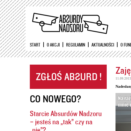
START
O AKCJI
REGULAMIN
AKTUALNOŚCI
O FUN
Zaję
11.09.201
Nadesłan
CO NOWEGO?
Starcie Absurdów Nadzoru
– jesteś na „tak” czy na
„nie”?