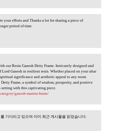
te your efforts and Thanks a lot for sharing a piece of
onger period of time.
with our Resin Ganesh Deity Frame. Intricately designed and
of Lord Ganesh in resilient resin. Whether placed on your altar
 spiritual significance and aesthetic appeal to any room.
 Deity Frame, a symbol of wisdom, prosperity, and positive
 setting with this captivating piece.
category/ganesh-mantra-frame/
트를 기다리고 있으며 이미 최근 게시물을 읽었습니다.
은 새로운 업데이트를