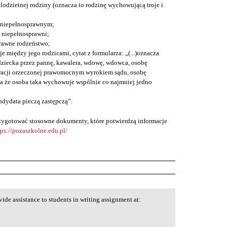
lodzietnej rodziny (oznacza to rodzinę wychowującą troje i
 niepełnosprawnym;
ą niepełnosprawni;
rawne rodzeństwo;
je między jego rodzicami, cytat z formularza: „(...)oznacza
ziecka przez pannę, kawalera, wdowę, wdowca, osobę
racji orzeczonej prawomocnym wyrokiem sądu, osobę
a że osoba taka wychowuje wspólnie co najmniej jedno
ndydata pieczą zastępczą”.
przygotować stosowne dokumenty, które potwierdzą informacje
tps://pozaszkolne.edu.pl/
ide assistance to students in writing assignment at: