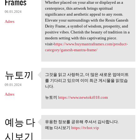
Frames
Whether placed on your altar or displayed as a
centerpiece, this artwork brings spiritual
06.01.2024
significance and aesthetic appeal to any room.
Elevate your surroundings with the Resin Ganesh
Adres
Deity Frame, a symbol of wisdom, prosperity, and
positive vibes. Cherish the beauty of tradition in a
modern setting with this captivating piece.
visit-
https://www.buymantraframes.com/product-
category/ganesh-mantra-frame/
뉴토끼
그것을 읽고 사랑하고, 더 많은 새로운 업데이트
그것을 읽고 사랑하고, 더 많은 새
를 기다리고 있으며 이미 최근 게시물을 읽었습
로운 업데이트를
09.01.2024
니다.
Adres
뉴토끼
https://www.newtoki018.com
예능 다
유용한 정보를 공유해 주셔서 감사합니다.
유용한 정보를 공유해 주셔서 감
예능 다시보기
https://tvhot.vip
사합니다.
시보기