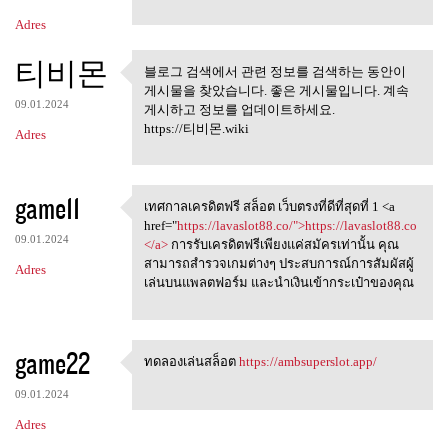
Adres
티비몬
블로그 검색에서 관련 정보를 검색하는 동안이
블로그 검색에서 관련 정보를 검
게시물을 찾았습니다. 좋은 게시물입니다. 계속
색하는 동안이 게시물을
09.01.2024
게시하고 정보를 업데이트하세요.
https://티비몬.wiki
Adres
game11
เทศกาลเครดิตฟรี สล็อต เว็บตรงที่ดีที่สุดที่ 1 <a
เทศกาลเครดิตฟรี สล็อต
href="
https://lavaslot88.co/">https://lavaslot88.co
09.01.2024
</a>
การรับเครดิตฟรีเพียงแค่สมัครเท่านั้น คุณ
สามารถสำรวจเกมต่างๆ ประสบการณ์การสัมผัสผู้
Adres
เล่นบนแพลตฟอร์ม และนำเงินเข้ากระเป๋าของคุณ
game22
ทดลองเล่นสล็อต
https://ambsuperslot.app/
ทดลองเล่นสล็อต https:/
09.01.2024
Adres