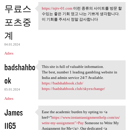
무료스
https://njtv-01.com
이런 종류의 사이트를 방문 할
https://njtv-01.com 이런 종류의
수있는 좋은 기회 였고 나는 기쁘게 생각합니다.
포츠중
이 기회를 주셔서 정말 감사합니다
계
04.01.2024
Adres
badshahbo
This site is full of valuable information.
This site is full of valuable
The best, number 1 leading gambling website in
ok
India and admin service 24/7 Available.
https://badshahbook.club/
https://badshahbook.club/skyexchange/
05.01.2024
Adres
James
Ease the academic burden by opting to <a
Ease the academic burden by
href="
https://www.instantassignmenthelp.com/us/
1165
write-my-assignment">Pay
Someone to Write My
Assignment for Me</a>. Our dedicated <a