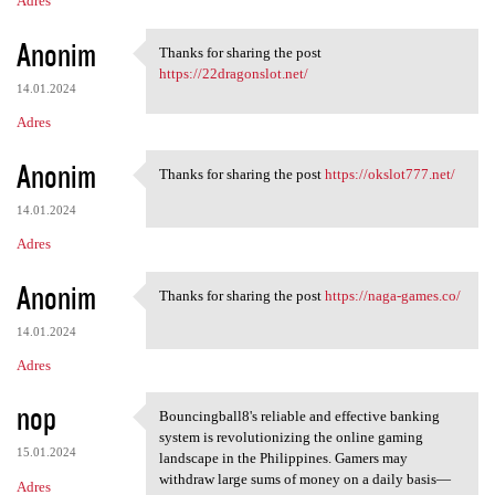
Adres
Anonim
Thanks for sharing the post
Thanks for sharing the post
https://22dragonslot.net/
14.01.2024
Adres
Anonim
Thanks for sharing the post
https://okslot777.net/
Thanks for sharing the post
14.01.2024
Adres
Anonim
Thanks for sharing the post
https://naga-games.co/
Thanks for sharing the post
14.01.2024
Adres
nop
Bouncingball8's reliable and effective banking
Bouncingball8's reliable and
system is revolutionizing the online gaming
15.01.2024
landscape in the Philippines. Gamers may
withdraw large sums of money on a daily basis—
Adres