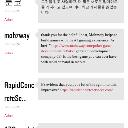
툰코
그것을 읽고 사랑하고, 더 많은 새로운 업데이트
그것을 읽고 사랑하고, 더 많은 새
를 기다리고 있으며 이미 최근 게시물을 읽었습
로운 업데이트를
11.01.2024
니다.
Adres
mobzway
thank you for the helpful post, Mobzway helps to
thank you for the helpful
build games with the #1 gaming experience. <a
12.01.2024
href="
https://www.mobzway.com/poker-game-
development/">Poker
game app development
Adres
company</a> is the best game you can ever have
with rapid demand in market.
RapidConc
It's evident that you put a lot of thought into this.
It's evident that you put a
Impressive!
https://rapidconcreteservices.com/
reteSe...
12.01.2024
Adres