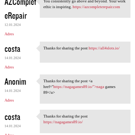
AZComplet
You consistently go above and beyond. Your work
You consistently go above and
ethic is inspiring.
https://azcompleterepair.com
eRepair
12.01.2024
Adres
costa
Thanks for sharing the post
https://all4slots.io/
Thanks for sharing the post
14.01.2024
Adres
Anonim
Thanks for sharing the post <a
Thanks for sharing the post
href="
https://nagagames89.io/">naga
games
14.01.2024
89</a>
Adres
costa
Thanks for sharing the post
Thanks for sharing the post
https://nagagames89.io/
14.01.2024