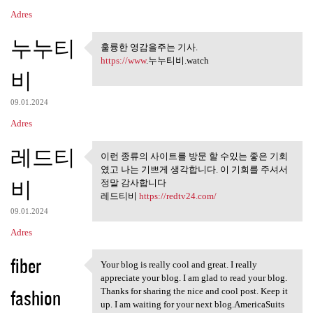
Adres
누누티
훌륭한 영감을주는 기사.
훌륭한 영감을주는 기사.
https://www
.누누티비.watch
비
09.01.2024
Adres
레드티
이런 종류의 사이트를 방문 할 수있는 좋은 기회
이런 종류의 사이트를 방문 할 수
였고 나는 기쁘게 생각합니다. 이 기회를 주셔서
있는 좋은 기회 였고
비
정말 감사합니다
레드티비
https://redtv24.com/
09.01.2024
Adres
fiber
Your blog is really cool and great. I really
Your blog is really cool and
appreciate your blog. I am glad to read your blog.
fashion
Thanks for sharing the nice and cool post. Keep it
up. I am waiting for your next blog.AmericaSuits