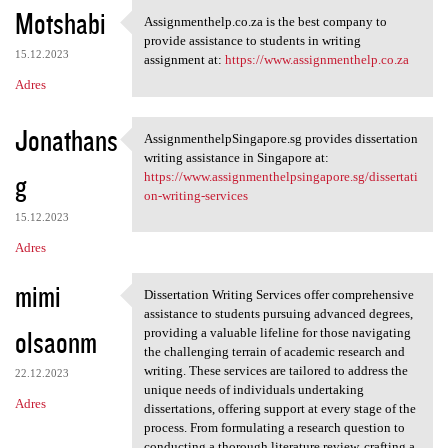
K
Motshabi
Assignmenthelp.co.za is the best company to
Assignmenthelp.co.za is the
o
provide assistance to students in writing
15.12.2023
m
assignment at:
https://www.assignmenthelp.co.za
Adres
e
n
Jonathans
AssignmenthelpSingapore.sg provides dissertation
t
AssignmenthelpSingapore.sg
writing assistance in Singapore at:
a
g
https://www.assignmenthelpsingapore.sg/dissertati
on-writing-services
r
15.12.2023
z
Adres
e
mimi
Dissertation Writing Services offer comprehensive
Dissertation Writing Services
assistance to students pursuing advanced degrees,
olsaonm
providing a valuable lifeline for those navigating
the challenging terrain of academic research and
writing. These services are tailored to address the
22.12.2023
unique needs of individuals undertaking
Adres
dissertations, offering support at every stage of the
process. From formulating a research question to
conducting a thorough literature review, crafting a