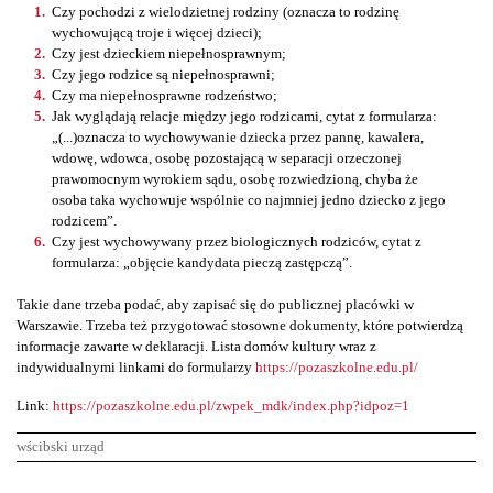
Czy pochodzi z wielodzietnej rodziny (oznacza to rodzinę
wychowującą troje i więcej dzieci);
Czy jest dzieckiem niepełnosprawnym;
Czy jego rodzice są niepełnosprawni;
Czy ma niepełnosprawne rodzeństwo;
Jak wyglądają relacje między jego rodzicami, cytat z formularza:
„(...)oznacza to wychowywanie dziecka przez pannę, kawalera,
wdowę, wdowca, osobę pozostającą w separacji orzeczonej
prawomocnym wyrokiem sądu, osobę rozwiedzioną, chyba że
osoba taka wychowuje wspólnie co najmniej jedno dziecko z jego
rodzicem”.
Czy jest wychowywany przez biologicznych rodziców, cytat z
formularza: „objęcie kandydata pieczą zastępczą”.
Takie dane trzeba podać, aby zapisać się do publicznej placówki w
Warszawie. Trzeba też przygotować stosowne dokumenty, które potwierdzą
informacje zawarte w deklaracji. Lista domów kultury wraz z
indywidualnymi linkami do formularzy
https://pozaszkolne.edu.pl/
Link:
https://pozaszkolne.edu.pl/zwpek_mdk/index.php?idpoz=1
wścibski urząd