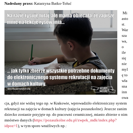
Nadesłany przez:
Katarzyna Batko-Tołuć
Mi
asto
st.
War
sza
wa,
o
ile
się
nie
myl
ę to
wła
sna
inn
owa
cja, gdyż nie widzę tego np. w Krakowie, wprowadziło elektroniczny system
rekrutacji na zajęcia w domach kultury (zajęcia pozaszkolne). Jeszcze zanim
dziecko zostanie przyjęte np. do pracowni ceramicznej, miasto zbierze o nim
mnóstwo danych (
https://pozaszkolne.edu.pl/zwpek_mdk/index.php?
idpoz=1
), w tym sporo wrażliwych np.: