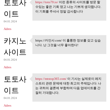
토토사
https://toto79.io/
이런 종류의 사이트를 방문 할
https://toto79.io/ 이런 종류의
수있는 좋은 기회 였고 나는 기쁘게 생각합니다.
이트
이 기회를 주셔서 정말 감사합니다
04.01.2024
Adres
카지노
https://카인사.com/ 이 훌륭한 정보를 갖고 싶습
https://카인사.com/ 이 훌륭한 정보
니다. 난 그것을 너무 좋아한다!
를 갖고
사이트
04.01.2024
Adres
토토사
https://mtstop365.com/
이 기사는 실제로이 레지
https://mtstop365.com/ 이 기사는
스트리 관련 문제에 대한 최고의 주제입니다. 나
이트
는 귀하의 결론에 부합하며 다음 업데이트를 간
절히 기대합니다.
04.01.2024
Adres