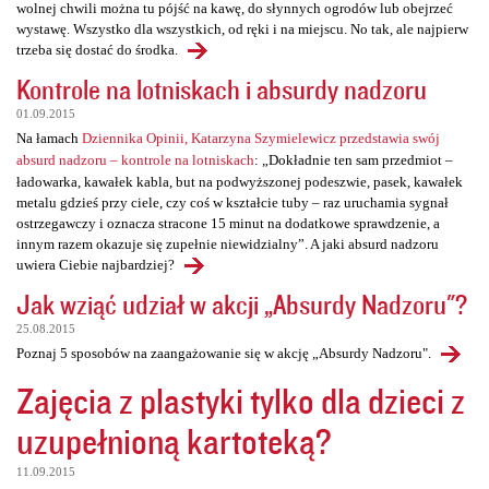
wolnej chwili można tu pójść na kawę, do słynnych ogrodów lub obejrzeć
wystawę. Wszystko dla wszystkich, od ręki i na miejscu. No tak, ale najpierw
trzeba się dostać do środka.
Kontrole na lotniskach i absurdy nadzoru
01.09.2015
Na łamach
Dziennika Opinii, Katarzyna Szymielewicz przedstawia swój
absurd nadzoru – kontrole na lotniskach
: „Dokładnie ten sam przedmiot –
ładowarka, kawałek kabla, but na podwyższonej podeszwie, pasek, kawałek
metalu gdzieś przy ciele, czy coś w kształcie tuby – raz uruchamia sygnał
ostrzegawczy i oznacza stracone 15 minut na dodatkowe sprawdzenie, a
innym razem okazuje się zupełnie niewidzialny”. A jaki absurd nadzoru
uwiera Ciebie najbardziej?
Jak wziąć udział w akcji „Absurdy Nadzoru"?
25.08.2015
Poznaj 5 sposobów na zaangażowanie się w akcję „Absurdy Nadzoru".
Zajęcia z plastyki tylko dla dzieci z
uzupełnioną kartoteką?
11.09.2015