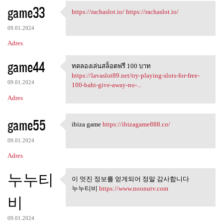
game33
https://rachaslot.io/
https://rachaslot.io/
https://rachaslot.io/ https:/
09.01.2024
Adres
game44
ทดลองเล่นสล็อตฟรี 100 บาท
ทดลองเล่นสล็อตฟรี 100 บาท
https://lavaslot89.net/try-playing-slots-for-free-
09.01.2024
100-baht-give-away-no-...
Adres
game55
ibiza game
https://ibizagame888.co/
ibiza game https:/
09.01.2024
Adres
누누티
이 멋진 정보를 얻게되어 정말 감사합니다
이 멋진 정보를 얻게되어 정말 감
누누티비
https://www.noonutv.com
사합니다
비
09.01.2024