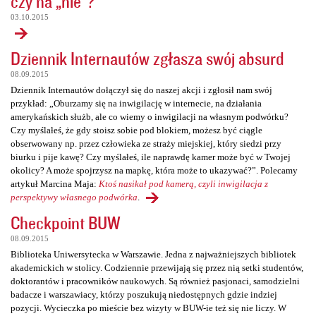
czy na „nie”?
03.10.2015
Dziennik Internautów zgłasza swój absurd
08.09.2015
Dziennik Internautów dołączył się do naszej akcji i zgłosił nam swój
przykład: „Oburzamy się na inwigilację w internecie, na działania
amerykańskich służb, ale co wiemy o inwigilacji na własnym podwórku?
Czy myślałeś, że gdy stoisz sobie pod blokiem, możesz być ciągle
obserwowany np. przez człowieka ze straży miejskiej, który siedzi przy
biurku i pije kawę? Czy myślałeś, ile naprawdę kamer może być w Twojej
okolicy? A może spojrzysz na mapkę, która może to ukazywać?”. Polecamy
artykuł Marcina Maja:
Ktoś nasikał pod kamerą, czyli inwigilacja z
perspektywy własnego podwórka
.
Checkpoint BUW
08.09.2015
Biblioteka Uniwersytecka w Warszawie. Jedna z najważniejszych bibliotek
akademickich w stolicy. Codziennie przewijają się przez nią setki studentów,
doktorantów i pracowników naukowych. Są również pasjonaci, samodzielni
badacze i warszawiacy, którzy poszukują niedostępnych gdzie indziej
pozycji. Wycieczka po mieście bez wizyty w BUW-ie też się nie liczy. W