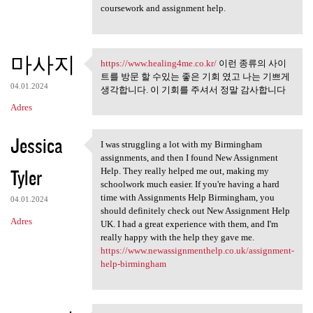
coursework and assignment help.
마사지
https://www.healing4me.co.kr/
이런 종류의 사이
https://www.healing4me.co.kr/
트를 방문 할 수있는 좋은 기회 였고 나는 기쁘게
04.01.2024
생각합니다. 이 기회를 주셔서 정말 감사합니다
Adres
Jessica
I was struggling a lot with my Birmingham
I was struggling a lot with
assignments, and then I found New Assignment
Tyler
Help. They really helped me out, making my
schoolwork much easier. If you're having a hard
time with Assignments Help Birmingham, you
04.01.2024
should definitely check out New Assignment Help
Adres
UK. I had a great experience with them, and I'm
really happy with the help they gave me.
https://www.newassignmenthelp.co.uk/assignment-
help-birmingham