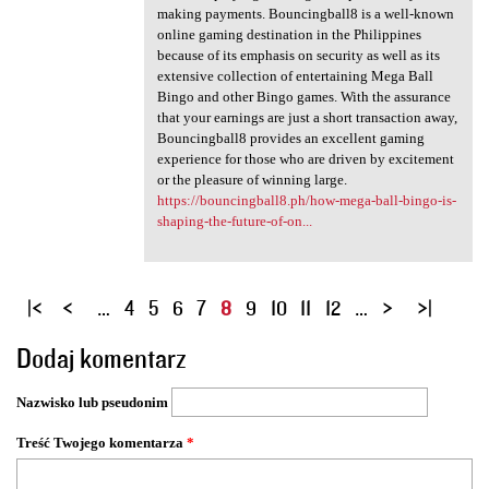
making payments. Bouncingball8 is a well-known
online gaming destination in the Philippines
because of its emphasis on security as well as its
extensive collection of entertaining Mega Ball
Bingo and other Bingo games. With the assurance
that your earnings are just a short transaction away,
Bouncingball8 provides an excellent gaming
experience for those who are driven by excitement
or the pleasure of winning large.
https://bouncingball8.ph/how-mega-ball-bingo-is-
shaping-the-future-of-on...
S
…
4
5
6
7
8
9
10
11
12
…
t
Dodaj komentarz
r
o
Nazwisko lub pseudonim
n
y
Treść Twojego komentarza
*