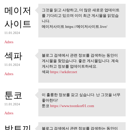
메이저
그것을 읽고 사랑하고, 더 많은 새로운 업데이트
그것을 읽고 사랑하고, 더 많은 새
를 기다리고 있으며 이미 최근 게시물을 읽었습
로운 업데이트를
사이트
니다.
메이저사이트 https://메이저사이트.live/
11.01.2024
Adres
섹파
블로그 검색에서 관련 정보를 검색하는 동안이
블로그 검색에서 관련 정보를 검
게시물을 찾았습니다. 좋은 게시물입니다. 계속
색하는 동안이 게시물을
11.01.2024
게시하고 정보를 업데이트하세요.
섹파
https://sekder.net
Adres
툰코
이 훌륭한 정보를 갖고 싶습니다. 난 그것을 너무
이 훌륭한 정보를 갖고 싶습니다.
좋아한다!
난 그것을 너무
11.01.2024
툰코
https://www.toonkor01.com
Adres
밤토끼
블로그 검색에서 관련 정보를 검색하는 동안이