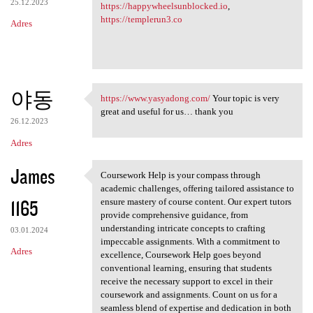
25.12.2023
https://happywheelsunblocked.io
,
https://templerun3.co
Adres
야동
https://www.yasyadong.com/
Your topic is very
https://www.yasyadong.com/
great and useful for us… thank you
26.12.2023
Adres
James
Coursework Help is your compass through
Coursework Help is your
academic challenges, offering tailored assistance to
1165
ensure mastery of course content. Our expert tutors
provide comprehensive guidance, from
understanding intricate concepts to crafting
03.01.2024
impeccable assignments. With a commitment to
Adres
excellence, Coursework Help goes beyond
conventional learning, ensuring that students
receive the necessary support to excel in their
coursework and assignments. Count on us for a
seamless blend of expertise and dedication in both