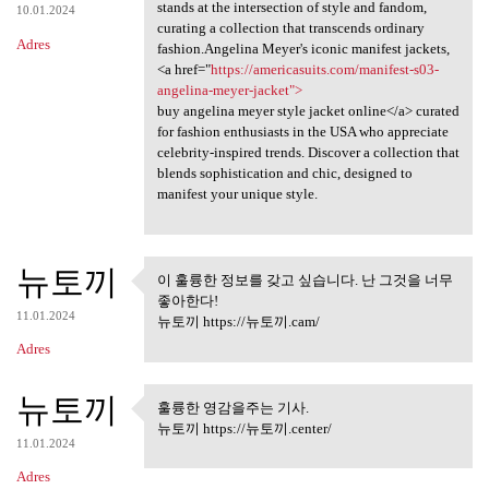
stands at the intersection of style and fandom,
10.01.2024
curating a collection that transcends ordinary
Adres
fashion.Angelina Meyer's iconic manifest jackets,
<a href="
https://americasuits.com/manifest-s03-
angelina-meyer-jacket">
buy angelina meyer style jacket online</a> curated
for fashion enthusiasts in the USA who appreciate
celebrity-inspired trends. Discover a collection that
blends sophistication and chic, designed to
manifest your unique style.
뉴토끼
이 훌륭한 정보를 갖고 싶습니다. 난 그것을 너무
이 훌륭한 정보를 갖고 싶습니다.
좋아한다!
난 그것을 너무
11.01.2024
뉴토끼 https://뉴토끼.cam/
Adres
뉴토끼
훌륭한 영감을주는 기사.
훌륭한 영감을주는 기사.
뉴토끼 https://뉴토끼.center/
11.01.2024
Adres