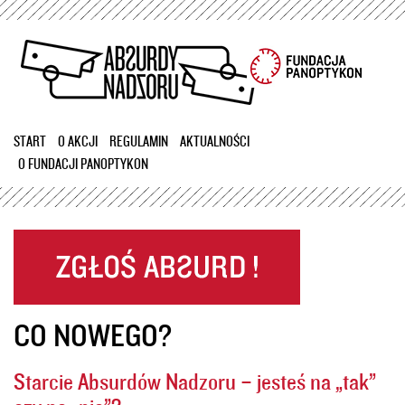
Przejdź
do
treści
START
O AKCJI
REGULAMIN
AKTUALNOŚCI
O FUNDACJI PANOPTYKON
CO NOWEGO?
Starcie Absurdów Nadzoru – jesteś na „tak”