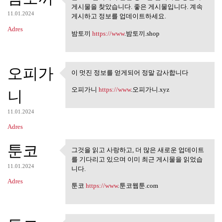
블로그 검색에서 관련 정보를 검
게시물을 찾았습니다. 좋은 게시물입니다. 계속
색하는 동안이 게시물을
11.01.2024
게시하고 정보를 업데이트하세요.
Adres
밤토끼
https://www
.밤토끼.shop
오피가
이 멋진 정보를 얻게되어 정말 감사합니다
이 멋진 정보를 얻게되어 정말 감
사합니다
오피가니
https://www
.오피가니.xyz
니
11.01.2024
Adres
툰코
그것을 읽고 사랑하고, 더 많은 새로운 업데이트
그것을 읽고 사랑하고, 더 많은 새
를 기다리고 있으며 이미 최근 게시물을 읽었습
로운 업데이트를
11.01.2024
니다.
Adres
툰코
https://www
.툰코웹툰.com