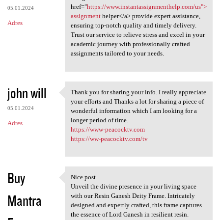
href="
https://www.instantassignmenthelp.com/us">
05.01.2024
assignment
helper</a> provide expert assistance,
Adres
ensuring top-notch quality and timely delivery.
Trust our service to relieve stress and excel in your
academic journey with professionally crafted
assignments tailored to your needs.
john will
Thank you for sharing your info. I really appreciate
Thank you for sharing your
your efforts and Thanks a lot for sharing a piece of
05.01.2024
wonderful information which I am looking for a
longer period of time.
Adres
https://www-peacocktv.com
https://ww-peacocktv.com/tv
Buy
Nice post
Nice post
Unveil the divine presence in your living space
Mantra
with our Resin Ganesh Deity Frame. Intricately
designed and expertly crafted, this frame captures
the essence of Lord Ganesh in resilient resin.