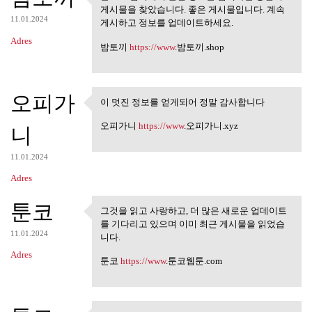
블로그 검색에서 관련 정보를 검
게시물을 찾았습니다. 좋은 게시물입니다. 계속
색하는 동안이 게시물을
11.01.2024
게시하고 정보를 업데이트하세요.
Adres
밤토끼
https://www
.밤토끼.shop
오피가
이 멋진 정보를 얻게되어 정말 감사합니다
이 멋진 정보를 얻게되어 정말 감
사합니다
오피가니
https://www
.오피가니.xyz
니
11.01.2024
Adres
툰코
그것을 읽고 사랑하고, 더 많은 새로운 업데이트
그것을 읽고 사랑하고, 더 많은 새
를 기다리고 있으며 이미 최근 게시물을 읽었습
로운 업데이트를
11.01.2024
니다.
Adres
툰코
https://www
.툰코웹툰.com