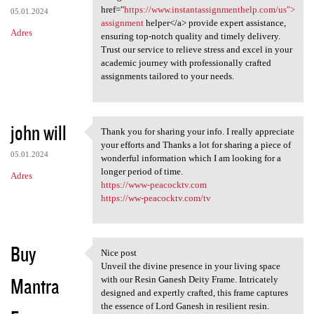
href="
https://www.instantassignmenthelp.com/us">
05.01.2024
assignment
helper</a> provide expert assistance,
Adres
ensuring top-notch quality and timely delivery.
Trust our service to relieve stress and excel in your
academic journey with professionally crafted
assignments tailored to your needs.
john will
Thank you for sharing your info. I really appreciate
Thank you for sharing your
your efforts and Thanks a lot for sharing a piece of
05.01.2024
wonderful information which I am looking for a
longer period of time.
Adres
https://www-peacocktv.com
https://ww-peacocktv.com/tv
Buy
Nice post
Nice post
Unveil the divine presence in your living space
Mantra
with our Resin Ganesh Deity Frame. Intricately
designed and expertly crafted, this frame captures
the essence of Lord Ganesh in resilient resin.