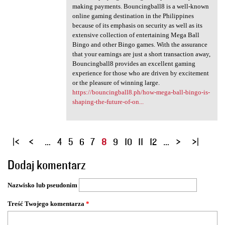
making payments. Bouncingball8 is a well-known
online gaming destination in the Philippines
because of its emphasis on security as well as its
extensive collection of entertaining Mega Ball
Bingo and other Bingo games. With the assurance
that your earnings are just a short transaction away,
Bouncingball8 provides an excellent gaming
experience for those who are driven by excitement
or the pleasure of winning large.
https://bouncingball8.ph/how-mega-ball-bingo-is-
shaping-the-future-of-on...
S
…
4
5
6
7
8
9
10
11
12
…
t
Dodaj komentarz
r
o
Nazwisko lub pseudonim
n
y
Treść Twojego komentarza
*