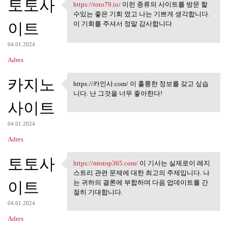
토토사
https://toto79.io/
이런 종류의 사이트를 방문 할
https://toto79.io/ 이런 종류의
수있는 좋은 기회 였고 나는 기쁘게 생각합니다.
이트
이 기회를 주셔서 정말 감사합니다
04.01.2024
Adres
카지노
https://카인사.com/ 이 훌륭한 정보를 갖고 싶습
https://카인사.com/ 이 훌륭한 정보
니다. 난 그것을 너무 좋아한다!
를 갖고
사이트
04.01.2024
Adres
토토사
https://mtstop365.com/
이 기사는 실제로이 레지
https://mtstop365.com/ 이 기사는
스트리 관련 문제에 대한 최고의 주제입니다. 나
이트
는 귀하의 결론에 부합하며 다음 업데이트를 간
절히 기대합니다.
04.01.2024
Adres