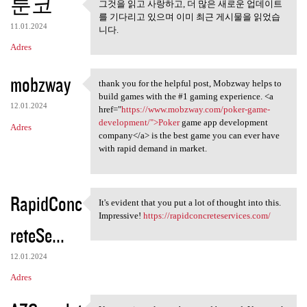
툰코
그것을 읽고 사랑하고, 더 많은 새로운 업데이트
그것을 읽고 사랑하고, 더 많은 새
를 기다리고 있으며 이미 최근 게시물을 읽었습
로운 업데이트를
11.01.2024
니다.
Adres
mobzway
thank you for the helpful post, Mobzway helps to
thank you for the helpful
build games with the #1 gaming experience. <a
12.01.2024
href="
https://www.mobzway.com/poker-game-
development/">Poker
game app development
Adres
company</a> is the best game you can ever have
with rapid demand in market.
RapidConc
It's evident that you put a lot of thought into this.
It's evident that you put a
Impressive!
https://rapidconcreteservices.com/
reteSe...
12.01.2024
Adres