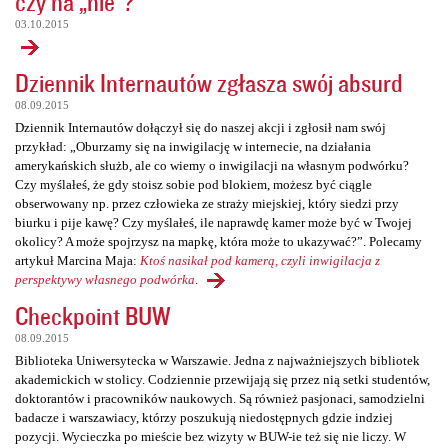
czy na „nie”?
03.10.2015
Dziennik Internautów zgłasza swój absurd
08.09.2015
Dziennik Internautów dołączył się do naszej akcji i zgłosił nam swój
przykład: „Oburzamy się na inwigilację w internecie, na działania
amerykańskich służb, ale co wiemy o inwigilacji na własnym podwórku?
Czy myślałeś, że gdy stoisz sobie pod blokiem, możesz być ciągle
obserwowany np. przez człowieka ze straży miejskiej, który siedzi przy
biurku i pije kawę? Czy myślałeś, ile naprawdę kamer może być w Twojej
okolicy? A może spojrzysz na mapkę, która może to ukazywać?”. Polecamy
artykuł Marcina Maja:
Ktoś nasikał pod kamerą, czyli inwigilacja z
perspektywy własnego podwórka
.
Checkpoint BUW
08.09.2015
Biblioteka Uniwersytecka w Warszawie. Jedna z najważniejszych bibliotek
akademickich w stolicy. Codziennie przewijają się przez nią setki studentów,
doktorantów i pracowników naukowych. Są również pasjonaci, samodzielni
badacze i warszawiacy, którzy poszukują niedostępnych gdzie indziej
pozycji. Wycieczka po mieście bez wizyty w BUW-ie też się nie liczy. W