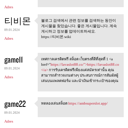
Adres
티비몬
블로그 검색에서 관련 정보를 검색하는 동안이
블로그 검색에서 관련 정보를 검
게시물을 찾았습니다. 좋은 게시물입니다. 계속
색하는 동안이 게시물을
09.01.2024
게시하고 정보를 업데이트하세요.
https://티비몬.wiki
Adres
game11
เทศกาลเครดิตฟรี สล็อต เว็บตรงที่ดีที่สุดที่ 1 <a
เทศกาลเครดิตฟรี สล็อต
href="
https://lavaslot88.co/">https://lavaslot88.co
09.01.2024
</a>
การรับเครดิตฟรีเพียงแค่สมัครเท่านั้น คุณ
สามารถสำรวจเกมต่างๆ ประสบการณ์การสัมผัสผู้
Adres
เล่นบนแพลตฟอร์ม และนำเงินเข้ากระเป๋าของคุณ
game22
ทดลองเล่นสล็อต
https://ambsuperslot.app/
ทดลองเล่นสล็อต https:/
09.01.2024
Adres