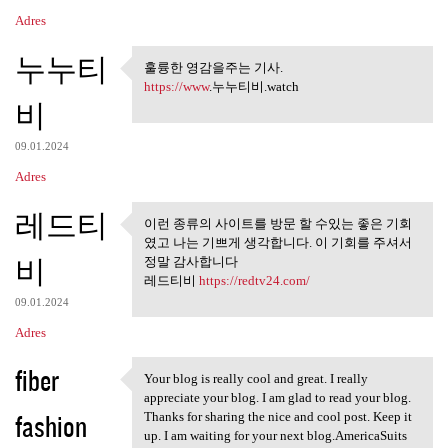
Adres
누누티
훌륭한 영감을주는 기사.
훌륭한 영감을주는 기사.
https://www
.누누티비.watch
비
09.01.2024
Adres
레드티
이런 종류의 사이트를 방문 할 수있는 좋은 기회
이런 종류의 사이트를 방문 할 수
였고 나는 기쁘게 생각합니다. 이 기회를 주셔서
있는 좋은 기회 였고
비
정말 감사합니다
레드티비
https://redtv24.com/
09.01.2024
Adres
fiber
Your blog is really cool and great. I really
Your blog is really cool and
appreciate your blog. I am glad to read your blog.
fashion
Thanks for sharing the nice and cool post. Keep it
up. I am waiting for your next blog.AmericaSuits