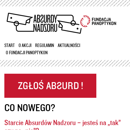
Przejdź
do
treści
START
O AKCJI
REGULAMIN
AKTUALNOŚCI
O FUNDACJI PANOPTYKON
CO NOWEGO?
Starcie Absurdów Nadzoru – jesteś na „tak”