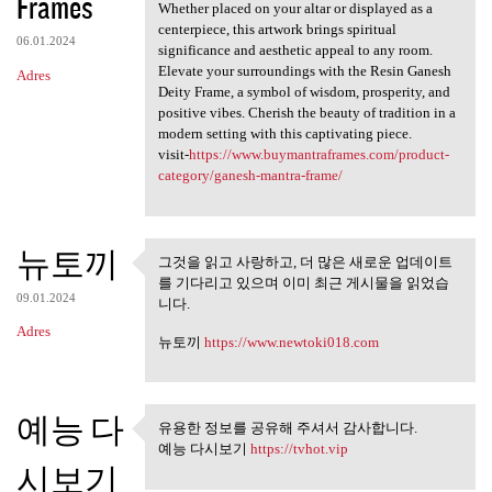
Frames
Whether placed on your altar or displayed as a
centerpiece, this artwork brings spiritual
06.01.2024
significance and aesthetic appeal to any room.
Elevate your surroundings with the Resin Ganesh
Adres
Deity Frame, a symbol of wisdom, prosperity, and
positive vibes. Cherish the beauty of tradition in a
modern setting with this captivating piece.
visit-
https://www.buymantraframes.com/product-
category/ganesh-mantra-frame/
뉴토끼
그것을 읽고 사랑하고, 더 많은 새로운 업데이트
그것을 읽고 사랑하고, 더 많은 새
를 기다리고 있으며 이미 최근 게시물을 읽었습
로운 업데이트를
09.01.2024
니다.
Adres
뉴토끼
https://www.newtoki018.com
예능 다
유용한 정보를 공유해 주셔서 감사합니다.
유용한 정보를 공유해 주셔서 감
예능 다시보기
https://tvhot.vip
사합니다.
시보기