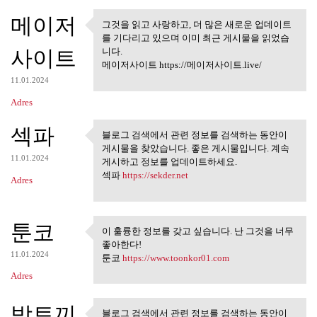
메이저
그것을 읽고 사랑하고, 더 많은 새로운 업데이트
그것을 읽고 사랑하고, 더 많은 새
를 기다리고 있으며 이미 최근 게시물을 읽었습
로운 업데이트를
사이트
니다.
메이저사이트 https://메이저사이트.live/
11.01.2024
Adres
섹파
블로그 검색에서 관련 정보를 검색하는 동안이
블로그 검색에서 관련 정보를 검
게시물을 찾았습니다. 좋은 게시물입니다. 계속
색하는 동안이 게시물을
11.01.2024
게시하고 정보를 업데이트하세요.
섹파
https://sekder.net
Adres
툰코
이 훌륭한 정보를 갖고 싶습니다. 난 그것을 너무
이 훌륭한 정보를 갖고 싶습니다.
좋아한다!
난 그것을 너무
11.01.2024
툰코
https://www.toonkor01.com
Adres
밤토끼
블로그 검색에서 관련 정보를 검색하는 동안이