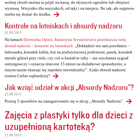
wolnej chwili można tu pójść na kawę, do słynnych ogrodów lub obejrzeć
wystawę. Wszystko dla wszystkich, od ręki i na miejscu. No tak, ale najpierw
trzeba się dostać do środka.
Kontrole na lotniskach i absurdy nadzoru
01.09.2015
Na łamach
Dziennika Opinii, Katarzyna Szymielewicz przedstawia swój
absurd nadzoru – kontrole na lotniskach
: „Dokładnie ten sam przedmiot –
ładowarka, kawałek kabla, but na podwyższonej podeszwie, pasek, kawałek
metalu gdzieś przy ciele, czy coś w kształcie tuby – raz uruchamia sygnał
ostrzegawczy i oznacza stracone 15 minut na dodatkowe sprawdzenie, a
innym razem okazuje się zupełnie niewidzialny”. A jaki absurd nadzoru
uwiera Ciebie najbardziej?
Jak wziąć udział w akcji „Absurdy Nadzoru"?
25.08.2015
Poznaj 5 sposobów na zaangażowanie się w akcję „Absurdy Nadzoru".
Zajęcia z plastyki tylko dla dzieci z
uzupełnioną kartoteką?
11.09.2015