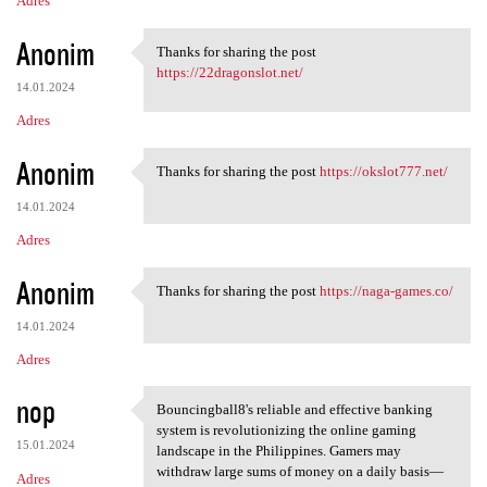
Adres
Anonim
Thanks for sharing the post
Thanks for sharing the post
https://22dragonslot.net/
14.01.2024
Adres
Anonim
Thanks for sharing the post
https://okslot777.net/
Thanks for sharing the post
14.01.2024
Adres
Anonim
Thanks for sharing the post
https://naga-games.co/
Thanks for sharing the post
14.01.2024
Adres
nop
Bouncingball8's reliable and effective banking
Bouncingball8's reliable and
system is revolutionizing the online gaming
15.01.2024
landscape in the Philippines. Gamers may
withdraw large sums of money on a daily basis—
Adres