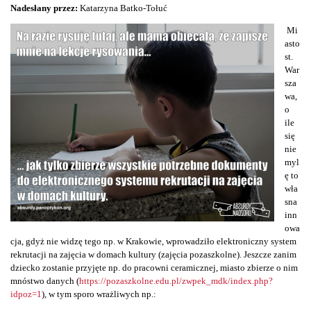
Nadesłany przez:
Katarzyna Batko-Tołuć
Mi
asto
st.
War
sza
wa,
o
ile
się
nie
myl
ę to
wła
sna
inn
owa
cja, gdyż nie widzę tego np. w Krakowie, wprowadziło elektroniczny system
rekrutacji na zajęcia w domach kultury (zajęcia pozaszkolne). Jeszcze zanim
dziecko zostanie przyjęte np. do pracowni ceramicznej, miasto zbierze o nim
mnóstwo danych (
https://pozaszkolne.edu.pl/zwpek_mdk/index.php?
idpoz=1
), w tym sporo wrażliwych np.: