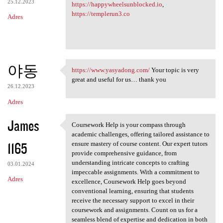
25.12.2023
https://happywheelsunblocked.io
,
https://templerun3.co
Adres
야동
https://www.yasyadong.com/
Your topic is very
https://www.yasyadong.com/
great and useful for us… thank you
26.12.2023
Adres
James
Coursework Help is your compass through
Coursework Help is your
academic challenges, offering tailored assistance to
1165
ensure mastery of course content. Our expert tutors
provide comprehensive guidance, from
understanding intricate concepts to crafting
03.01.2024
impeccable assignments. With a commitment to
Adres
excellence, Coursework Help goes beyond
conventional learning, ensuring that students
receive the necessary support to excel in their
coursework and assignments. Count on us for a
seamless blend of expertise and dedication in both