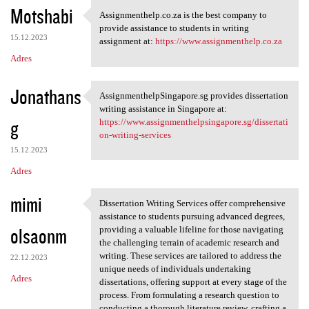
K
Motshabi
Assignmenthelp.co.za is the best company to
Assignmenthelp.co.za is the
o
provide assistance to students in writing
15.12.2023
m
assignment at:
https://www.assignmenthelp.co.za
Adres
e
n
Jonathans
AssignmenthelpSingapore.sg provides dissertation
t
AssignmenthelpSingapore.sg
writing assistance in Singapore at:
a
g
https://www.assignmenthelpsingapore.sg/dissertati
on-writing-services
r
15.12.2023
z
Adres
e
mimi
Dissertation Writing Services offer comprehensive
Dissertation Writing Services
assistance to students pursuing advanced degrees,
olsaonm
providing a valuable lifeline for those navigating
the challenging terrain of academic research and
writing. These services are tailored to address the
22.12.2023
unique needs of individuals undertaking
Adres
dissertations, offering support at every stage of the
process. From formulating a research question to
conducting a thorough literature review, crafting a