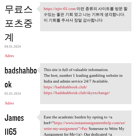
무료스
https://njtv-01.com
이런 종류의 사이트를 방문 할
https://njtv-01.com 이런 종류의
수있는 좋은 기회 였고 나는 기쁘게 생각합니다.
포츠중
이 기회를 주셔서 정말 감사합니다
계
04.01.2024
Adres
badshahbo
This site is full of valuable information.
This site is full of valuable
The best, number 1 leading gambling website in
ok
India and admin service 24/7 Available.
https://badshahbook.club/
https://badshahbook.club/skyexchange/
05.01.2024
Adres
James
Ease the academic burden by opting to <a
Ease the academic burden by
href="
https://www.instantassignmenthelp.com/us/
1165
write-my-assignment">Pay
Someone to Write My
Assignment for Me</a>. Our dedicated <a