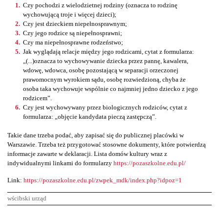
Czy pochodzi z wielodzietnej rodziny (oznacza to rodzinę
wychowującą troje i więcej dzieci);
Czy jest dzieckiem niepełnosprawnym;
Czy jego rodzice są niepełnosprawni;
Czy ma niepełnosprawne rodzeństwo;
Jak wyglądają relacje między jego rodzicami, cytat z formularza:
„(...)oznacza to wychowywanie dziecka przez pannę, kawalera,
wdowę, wdowca, osobę pozostającą w separacji orzeczonej
prawomocnym wyrokiem sądu, osobę rozwiedzioną, chyba że
osoba taka wychowuje wspólnie co najmniej jedno dziecko z jego
rodzicem”.
Czy jest wychowywany przez biologicznych rodziców, cytat z
formularza: „objęcie kandydata pieczą zastępczą”.
Takie dane trzeba podać, aby zapisać się do publicznej placówki w
Warszawie. Trzeba też przygotować stosowne dokumenty, które potwierdzą
informacje zawarte w deklaracji. Lista domów kultury wraz z
indywidualnymi linkami do formularzy
https://pozaszkolne.edu.pl/
Link:
https://pozaszkolne.edu.pl/zwpek_mdk/index.php?idpoz=1
wścibski urząd