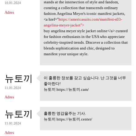
stands at the intersection of style and fandom,
10.01.2024
curating a collection that transcends ordinary
Adres
fashion.Angelina Meyer's iconic manifest jackets,
<a href="
https://americasuits.com/manifest-s03-
angelina-meyer-jacket">
buy angelina meyer style jacket online</a> curated
for fashion enthusiasts in the USA who appreciate
celebrity-inspired trends. Discover a collection that
blends sophistication and chic, designed to
manifest your unique style.
뉴토끼
이 훌륭한 정보를 갖고 싶습니다. 난 그것을 너무
이 훌륭한 정보를 갖고 싶습니다.
좋아한다!
난 그것을 너무
11.01.2024
뉴토끼 https://뉴토끼.cam/
Adres
뉴토끼
훌륭한 영감을주는 기사.
훌륭한 영감을주는 기사.
뉴토끼 https://뉴토끼.center/
11.01.2024
Adres