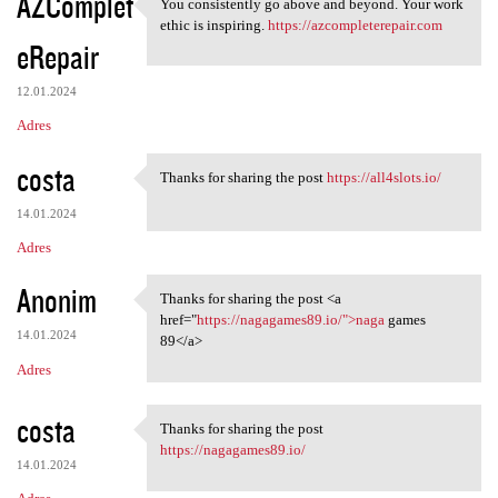
AZComplet
You consistently go above and beyond. Your work
You consistently go above and
ethic is inspiring.
https://azcompleterepair.com
eRepair
12.01.2024
Adres
costa
Thanks for sharing the post
https://all4slots.io/
Thanks for sharing the post
14.01.2024
Adres
Anonim
Thanks for sharing the post <a
Thanks for sharing the post
href="
https://nagagames89.io/">naga
games
14.01.2024
89</a>
Adres
costa
Thanks for sharing the post
Thanks for sharing the post
https://nagagames89.io/
14.01.2024