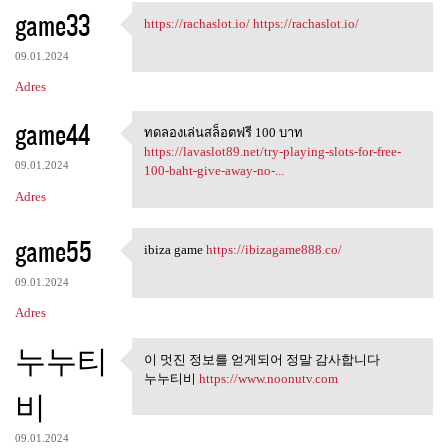
game33
https://rachaslot.io/
https://rachaslot.io/
https://rachaslot.io/ https:/
09.01.2024
Adres
game44
ทดลองเล่นสล็อตฟรี 100 บาท
ทดลองเล่นสล็อตฟรี 100 บาท
https://lavaslot89.net/try-playing-slots-for-free-
09.01.2024
100-baht-give-away-no-...
Adres
game55
ibiza game
https://ibizagame888.co/
ibiza game https:/
09.01.2024
Adres
누누티
이 멋진 정보를 얻게되어 정말 감사합니다
이 멋진 정보를 얻게되어 정말 감
누누티비
https://www.noonutv.com
사합니다
비
09.01.2024