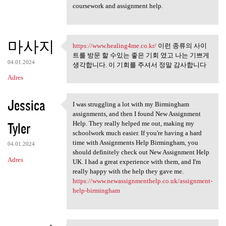
coursework and assignment help.
마사지
https://www.healing4me.co.kr/
이런 종류의 사이
https://www.healing4me.co.kr/
트를 방문 할 수있는 좋은 기회 였고 나는 기쁘게
04.01.2024
생각합니다. 이 기회를 주셔서 정말 감사합니다
Adres
Jessica
I was struggling a lot with my Birmingham
I was struggling a lot with
assignments, and then I found New Assignment
Tyler
Help. They really helped me out, making my
schoolwork much easier. If you're having a hard
time with Assignments Help Birmingham, you
04.01.2024
should definitely check out New Assignment Help
Adres
UK. I had a great experience with them, and I'm
really happy with the help they gave me.
https://www.newassignmenthelp.co.uk/assignment-
help-birmingham