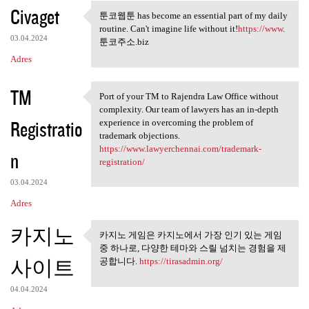
Civaget
툰코웹툰 has become an essential part of my daily
툰코웹툰 has become an essential
routine. Can't imagine life without it!
https://www
.
03.04.2024
툰코주소.biz
Adres
TM
Port of your TM to Rajendra Law Office without
Port of your TM to Rajendra
complexity. Our team of lawyers has an in-depth
Registratio
experience in overcoming the problem of
trademark objections.
https://www.lawyerchennai.com/trademark-
n
registration/
03.04.2024
Adres
카지노
카지노 게임은 카지노에서 가장 인기 있는 게임
카지노 게임은 카지노에서 가장
중 하나로, 다양한 테마와 스릴 넘치는 경험을 제
인기 있는 게임 중
사이트
공합니다.
https://tirasadmin.org/
04.04.2024