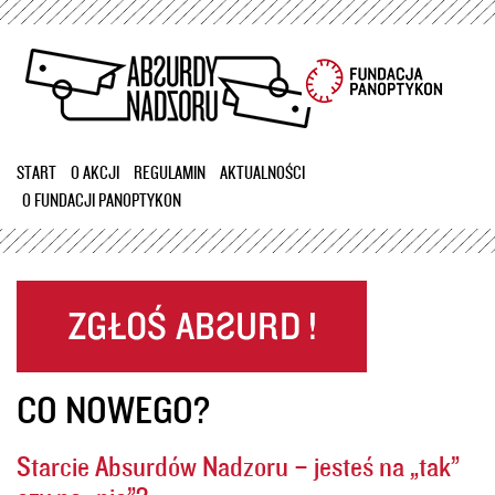
Przejdź
do
treści
START
O AKCJI
REGULAMIN
AKTUALNOŚCI
O FUNDACJI PANOPTYKON
CO NOWEGO?
Starcie Absurdów Nadzoru – jesteś na „tak”