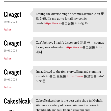
K
Civaget
Loving the diverse range of comics available on 툰
Loving the diverse range of
o
코 만화. It's my go-to for all my comic
29.03.2024
m
needs!
https://www
.툰코웹툰.info/만화
Adres
e
n
Civaget
Can't believe I hadn't discovered 툰코 애니 sooner.
t
Can't believe I hadn't
It's my new obsession!
https://www
.툰코웹툰.info/
a
29.03.2024
애니
r
Adres
z
Civaget
I'm addicted to the rich storytelling and stunning
e
I'm addicted to the rich
visuals in 툰코 포토툰.
https://www
.툰코웹툰.info/
29.03.2024
포토툰
Adres
CakesNcak
CakesNcakesshop is the best cake shop in Mohali.
CakesNcakesshop is the best
We have a variety of cakes. We provide cakes in
chandigarh, mohali, kharar, zirakpur and