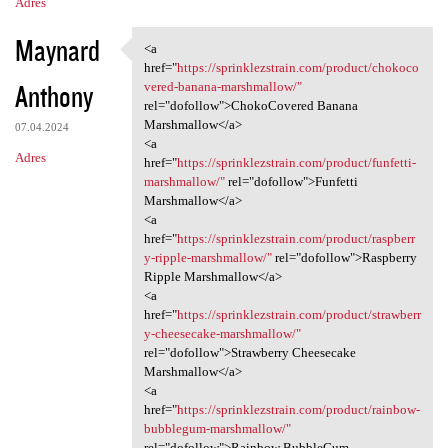
Adres
Maynard
<a
<a href="https:/
href="
https://sprinklezstrain.com/product/chokoco
Anthony
vered-banana-marshmallow/"
rel="dofollow">ChokoCovered Banana
Marshmallow</a>
07.04.2024
<a
Adres
href="
https://sprinklezstrain.com/product/funfetti-
marshmallow/"
rel="dofollow">Funfetti
Marshmallow</a>
<a
href="
https://sprinklezstrain.com/product/raspberr
y-ripple-marshmallow/"
rel="dofollow">Raspberry
Ripple Marshmallow</a>
<a
href="
https://sprinklezstrain.com/product/strawberr
y-cheesecake-marshmallow/"
rel="dofollow">Strawberry Cheesecake
Marshmallow</a>
<a
href="
https://sprinklezstrain.com/product/rainbow-
bubblegum-marshmallow/"
rel="dofollow">Rainbow BubbleGum