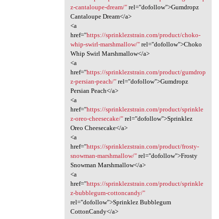
z-cantaloupe-dream/"
rel="dofollow">Gumdropz
Cantaloupe Dream</a>
<a
href="
https://sprinklezstrain.com/product/choko-
whip-swirl-marshmallow/"
rel="dofollow">Choko
Whip Swirl Marshmallow</a>
<a
href="
https://sprinklezstrain.com/product/gumdrop
z-persian-peach/"
rel="dofollow">Gumdropz
Persian Peach</a>
<a
href="
https://sprinklezstrain.com/product/sprinkle
z-oreo-cheesecake/"
rel="dofollow">Sprinklez
Oreo Cheesecake</a>
<a
href="
https://sprinklezstrain.com/product/frosty-
snowman-marshmallow/"
rel="dofollow">Frosty
Snowman Marshmallow</a>
<a
href="
https://sprinklezstrain.com/product/sprinkle
z-bubblegum-cottoncandy/"
rel="dofollow">Sprinklez Bubblegum
CottonCandy</a>