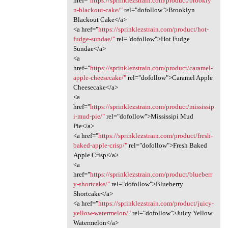
href="
https://sprinklezstrain.com/product/brookly
n-blackout-cake/"
rel="dofollow">Brooklyn
Blackout Cake</a>
<a href="
https://sprinklezstrain.com/product/hot-
fudge-sundae/"
rel="dofollow">Hot Fudge
Sundae</a>
<a
href="
https://sprinklezstrain.com/product/caramel-
apple-cheesecake/"
rel="dofollow">Caramel Apple
Cheesecake</a>
<a
href="
https://sprinklezstrain.com/product/mississip
i-mud-pie/"
rel="dofollow">Mississipi Mud
Pie</a>
<a href="
https://sprinklezstrain.com/product/fresh-
baked-apple-crisp/"
rel="dofollow">Fresh Baked
Apple Crisp</a>
<a
href="
https://sprinklezstrain.com/product/blueberr
y-shortcake/"
rel="dofollow">Blueberry
Shortcake</a>
<a href="
https://sprinklezstrain.com/product/juicy-
yellow-watermelon/"
rel="dofollow">Juicy Yellow
Watermelon</a>