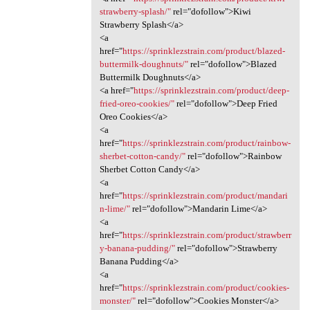
strawberry-splash/"
rel="dofollow">Kiwi
Strawberry Splash</a>
<a
href="
https://sprinklezstrain.com/product/blazed-
buttermilk-doughnuts/"
rel="dofollow">Blazed
Buttermilk Doughnuts</a>
<a href="
https://sprinklezstrain.com/product/deep-
fried-oreo-cookies/"
rel="dofollow">Deep Fried
Oreo Cookies</a>
<a
href="
https://sprinklezstrain.com/product/rainbow-
sherbet-cotton-candy/"
rel="dofollow">Rainbow
Sherbet Cotton Candy</a>
<a
href="
https://sprinklezstrain.com/product/mandari
n-lime/"
rel="dofollow">Mandarin Lime</a>
<a
href="
https://sprinklezstrain.com/product/strawberr
y-banana-pudding/"
rel="dofollow">Strawberry
Banana Pudding</a>
<a
href="
https://sprinklezstrain.com/product/cookies-
monster/"
rel="dofollow">Cookies Monster</a>