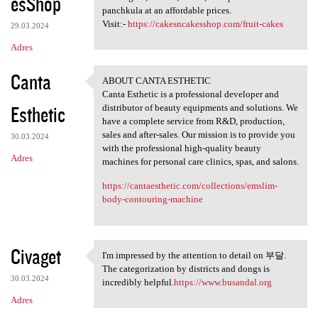
esShop
panchkula at an affordable prices.
Visit:-
https://cakesncakesshop.com/fruit-cakes
29.03.2024
Adres
Canta
ABOUT CANTA ESTHETIC
ABOUT CANTA ESTHETIC
Canta Esthetic is a professional developer and
Esthetic
distributor of beauty equipments and solutions. We
have a complete service from R&D, production,
sales and after-sales. Our mission is to provide you
30.03.2024
with the professional high-quality beauty
Adres
machines for personal care clinics, spas, and salons.
https://cantaesthetic.com/collections/emslim-
body-contouring-machine
Civaget
I'm impressed by the attention to detail on 부달.
I'm impressed by the
The categorization by districts and dongs is
30.03.2024
incredibly helpful.
https://www.busandal.org
Adres