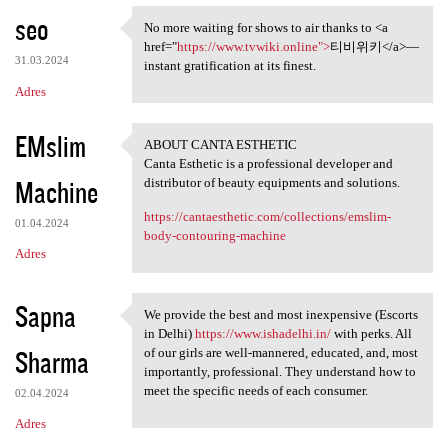
seo
No more waiting for shows to air thanks to <a
No more waiting for shows to
href="
https://www.tvwiki.online">
티비위키</a>—
31.03.2024
instant gratification at its finest.
Adres
EMslim
ABOUT CANTA ESTHETIC
ABOUT CANTA ESTHETIC
Canta Esthetic is a professional developer and
Machine
distributor of beauty equipments and solutions.
https://cantaesthetic.com/collections/emslim-
01.04.2024
body-contouring-machine
Adres
Sapna
We provide the best and most inexpensive (Escorts
We provide the best and most
in Delhi)
https://www.ishadelhi.in/
with perks. All
Sharma
of our girls are well-mannered, educated, and, most
importantly, professional. They understand how to
meet the specific needs of each consumer.
02.04.2024
Adres