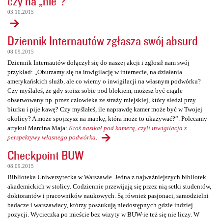
czy na „nie”?
03.10.2015
Dziennik Internautów zgłasza swój absurd
08.09.2015
Dziennik Internautów dołączył się do naszej akcji i zgłosił nam swój
przykład: „Oburzamy się na inwigilację w internecie, na działania
amerykańskich służb, ale co wiemy o inwigilacji na własnym podwórku?
Czy myślałeś, że gdy stoisz sobie pod blokiem, możesz być ciągle
obserwowany np. przez człowieka ze straży miejskiej, który siedzi przy
biurku i pije kawę? Czy myślałeś, ile naprawdę kamer może być w Twojej
okolicy? A może spojrzysz na mapkę, która może to ukazywać?”. Polecamy
artykuł Marcina Maja:
Ktoś nasikał pod kamerą, czyli inwigilacja z
perspektywy własnego podwórka
.
Checkpoint BUW
08.09.2015
Biblioteka Uniwersytecka w Warszawie. Jedna z najważniejszych bibliotek
akademickich w stolicy. Codziennie przewijają się przez nią setki studentów,
doktorantów i pracowników naukowych. Są również pasjonaci, samodzielni
badacze i warszawiacy, którzy poszukują niedostępnych gdzie indziej
pozycji. Wycieczka po mieście bez wizyty w BUW-ie też się nie liczy. W