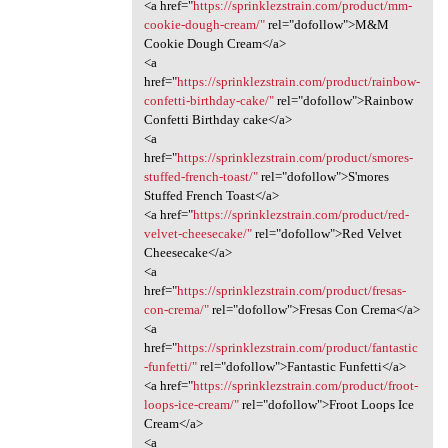
<a href="
https://sprinklezstrain.com/product/mm-
cookie-dough-cream/"
rel="dofollow">M&M
Cookie Dough Cream</a>
<a
href="
https://sprinklezstrain.com/product/rainbow-
confetti-birthday-cake/"
rel="dofollow">Rainbow
Confetti Birthday cake</a>
<a
href="
https://sprinklezstrain.com/product/smores-
stuffed-french-toast/"
rel="dofollow">S'mores
Stuffed French Toast</a>
<a href="
https://sprinklezstrain.com/product/red-
velvet-cheesecake/"
rel="dofollow">Red Velvet
Cheesecake</a>
<a
href="
https://sprinklezstrain.com/product/fresas-
con-crema/"
rel="dofollow">Fresas Con Crema</a>
<a
href="
https://sprinklezstrain.com/product/fantastic
-funfetti/"
rel="dofollow">Fantastic Funfetti</a>
<a href="
https://sprinklezstrain.com/product/froot-
loops-ice-cream/"
rel="dofollow">Froot Loops Ice
Cream</a>
<a