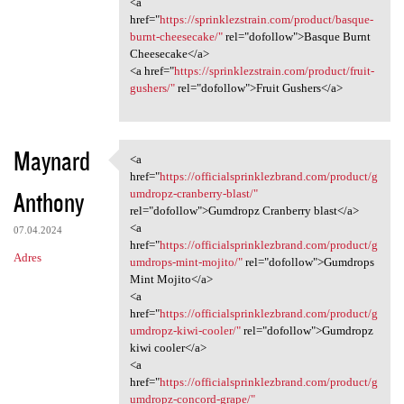
<a
href="
https://sprinklezstrain.com/product/basque-
burnt-cheesecake/"
rel="dofollow">Basque Burnt
Cheesecake</a>
<a href="
https://sprinklezstrain.com/product/fruit-
gushers/"
rel="dofollow">Fruit Gushers</a>
Maynard
<a
<a href="https:/
href="
https://officialsprinklezbrand.com/product/g
Anthony
umdropz-cranberry-blast/"
rel="dofollow">Gumdropz Cranberry blast</a>
<a
07.04.2024
href="
https://officialsprinklezbrand.com/product/g
Adres
umdrops-mint-mojito/"
rel="dofollow">Gumdrops
Mint Mojito</a>
<a
href="
https://officialsprinklezbrand.com/product/g
umdropz-kiwi-cooler/"
rel="dofollow">Gumdropz
kiwi cooler</a>
<a
href="
https://officialsprinklezbrand.com/product/g
umdropz-concord-grape/"