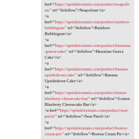
href="
https://sprinklezstrain.com/product/neapolit
an/"
rel="dofollow">Neapolitan</a>
<a
href="
https://sprinklezstrain.com/product/rainbow-
bubblegum/"
rel="dofollow">Rainbow
Bubblegum</a>
<a
href="
https://sprinklezstrain.com/product/hawaiian
-guava-cake/"
rel="dofollow">Hawaiian Guava
Cake</a>
<a
href="
https://sprinklezstrain.com/product/banana-
upsidedown-cake/"
rel="dofollow">Banana
Upsidedown Cake</a>
<a
href="
https://sprinklezstrain.com/product/lemon-
blueberry-cheesecake-bar/"
rel="dofollow">Lemon
Blueberry Cheesecake Bar</a>
<a href="
https://sprinklezstrain.com/product/sour-
patch/"
rel="dofollow">Sour Patch</a>
<a
href="
https://sprinklezstrain.com/product/boston-
cream-pie/"
rel="dofollow">Boston Cream Pie</a>