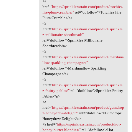
<a
href="
https://sprinklezstrain.com/product/torchiez-
fire-plum-crumble/"
rel="dofollow">Torchiez Fire
Plum Crumble</a>
<a
href="
https://sprinklezstrain.com/product/sprinkle
z-millionaire-shortbread/"
rel="dofollow">Sprinklez MIllionaire
Shortbread</a>
<a
href="
https://sprinklezstrain.com/product/marshma
llow-sparkling-champagne/"
rel="dofollow">Marshmallow Sparkling
Champagne</a>
<a
href="
https://sprinklezstrain.com/product/sprinkle
z-fruitty-pebles/"
rel="dofollow">Sprinklez Fruitty
Pebles</a>
<a
href="
https://sprinklezstrain.com/product/gumdrop
z-honeydrew-delight/"
rel="dofollow">Gumdropz
Honeydrew Delight</a>
<a href="
https://sprinklezstrain.com/product/hot-
honey-butter-blondies/"
rel="dofollow">Hot