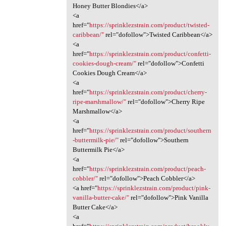
Honey Butter Blondies</a>
<a
href="
https://sprinklezstrain.com/product/twisted-
caribbean/"
rel="dofollow">Twisted Caribbean</a>
<a
href="
https://sprinklezstrain.com/product/confetti-
cookies-dough-cream/"
rel="dofollow">Confetti
Cookies Dough Cream</a>
<a
href="
https://sprinklezstrain.com/product/cherry-
ripe-marshmallow/"
rel="dofollow">Cherry Ripe
Marshmallow</a>
<a
href="
https://sprinklezstrain.com/product/southern
-buttermilk-pie/"
rel="dofollow">Southern
Buttermilk Pie</a>
<a
href="
https://sprinklezstrain.com/product/peach-
cobbler/"
rel="dofollow">Peach Cobbler</a>
<a href="
https://sprinklezstrain.com/product/pink-
vanilla-butter-cake/"
rel="dofollow">Pink Vanilla
Butter Cake</a>
<a