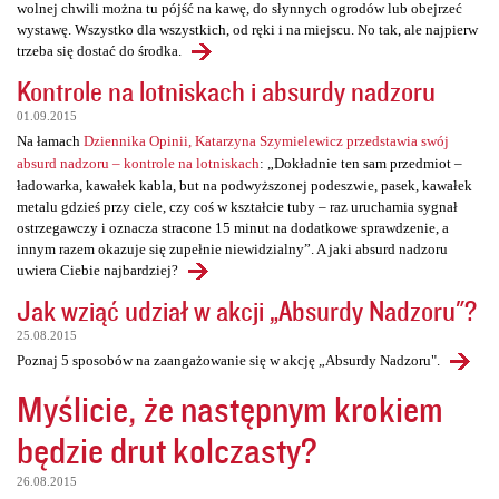
wolnej chwili można tu pójść na kawę, do słynnych ogrodów lub obejrzeć
wystawę. Wszystko dla wszystkich, od ręki i na miejscu. No tak, ale najpierw
trzeba się dostać do środka.
Kontrole na lotniskach i absurdy nadzoru
01.09.2015
Na łamach
Dziennika Opinii, Katarzyna Szymielewicz przedstawia swój
absurd nadzoru – kontrole na lotniskach
: „Dokładnie ten sam przedmiot –
ładowarka, kawałek kabla, but na podwyższonej podeszwie, pasek, kawałek
metalu gdzieś przy ciele, czy coś w kształcie tuby – raz uruchamia sygnał
ostrzegawczy i oznacza stracone 15 minut na dodatkowe sprawdzenie, a
innym razem okazuje się zupełnie niewidzialny”. A jaki absurd nadzoru
uwiera Ciebie najbardziej?
Jak wziąć udział w akcji „Absurdy Nadzoru"?
25.08.2015
Poznaj 5 sposobów na zaangażowanie się w akcję „Absurdy Nadzoru".
Myślicie, że następnym krokiem
będzie drut kolczasty?
26.08.2015