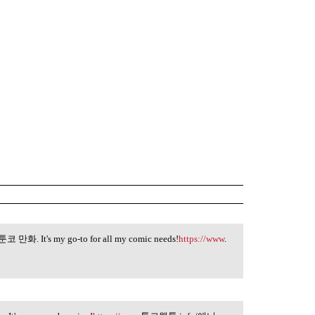
n 툰코 만화. It's my go-to for all my comic needs!
https://www
.