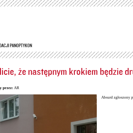
Przejdź
do
treści
DACJI PANOPTYKON
icie, że następnym krokiem będzie dr
5
y przez:
AR
Absurd zgłoszony p