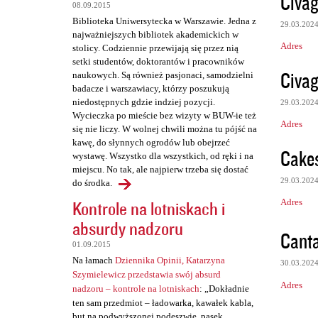
Civag
08.09.2015
t
Biblioteka Uniwersytecka w Warszawie. Jedna z
29.03.202
a
najważniejszych bibliotek akademickich w
Adres
stolicy. Codziennie przewijają się przez nią
r
setki studentów, doktorantów i pracowników
z
Civag
naukowych. Są również pasjonaci, samodzielni
badacze i warszawiacy, którzy poszukują
e
niedostępnych gdzie indziej pozycji.
29.03.202
Wycieczka po mieście bez wizyty w BUW-ie też
Adres
się nie liczy. W wolnej chwili można tu pójść na
kawę, do słynnych ogrodów lub obejrzeć
Cake
wystawę. Wszystko dla wszystkich, od ręki i na
miejscu. No tak, ale najpierw trzeba się dostać
29.03.202
do środka.
Adres
Kontrole na lotniskach i
absurdy nadzoru
Canta
01.09.2015
Na łamach
Dziennika Opinii, Katarzyna
30.03.202
Szymielewicz przedstawia swój absurd
Adres
nadzoru – kontrole na lotniskach
: „Dokładnie
ten sam przedmiot – ładowarka, kawałek kabla,
but na podwyższonej podeszwie, pasek,