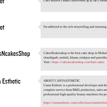
et
Can't believe I hadn't discovered 툰코 애니 sooner
Can't believe I hadn't
4
et
I'm addicted to the rich storytelling and stun
I'm addicted to the rich
4
sNcakesShop
CakesNcakesshop is the best cake shop in Mohali
CakesNcakesshop is the best
chandigarh, mohali, kharar, zirakpur and panchkul
4
Visit:-
https://cakesncakesshop.com/fruit-cakes
 Esthetic
ABOUT CANTA ESTHETIC
ABOUT CANTA ESTHETIC
Canta Esthetic is a professional developer and d
4
complete service from R&D, production, sales and 
professional high-quality beauty machines for per
https://cantaesthetic.com/collections/emslim-b