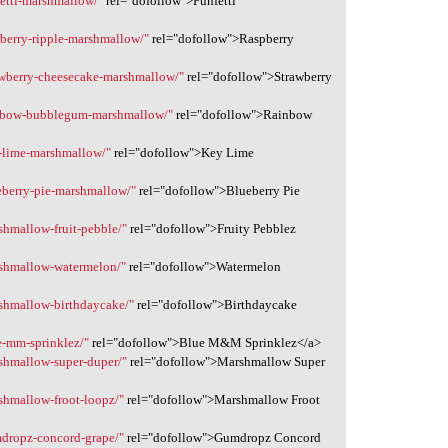
fetti-marshmallow/"
rel="dofollow">Funfetti
pberry-ripple-marshmallow/"
rel="dofollow">Raspberry
rawberry-cheesecake-marshmallow/"
rel="dofollow">Strawberry
ainbow-bubblegum-marshmallow/"
rel="dofollow">Rainbow
y-lime-marshmallow/"
rel="dofollow">Key Lime
ueberry-pie-marshmallow/"
rel="dofollow">Blueberry Pie
shmallow-fruit-pebble/"
rel="dofollow">Fruity Pebblez
arshmallow-watermelon/"
rel="dofollow">Watermelon
rshmallow-birthdaycake/"
rel="dofollow">Birthdaycake
ue-mm-sprinklez/"
rel="dofollow">Blue M&M Sprinklez</a>
rshmallow-super-duper/"
rel="dofollow">Marshmallow Super
rshmallow-froot-loopz/"
rel="dofollow">Marshmallow Froot
mdropz-concord-grape/"
rel="dofollow">Gumdropz Concord