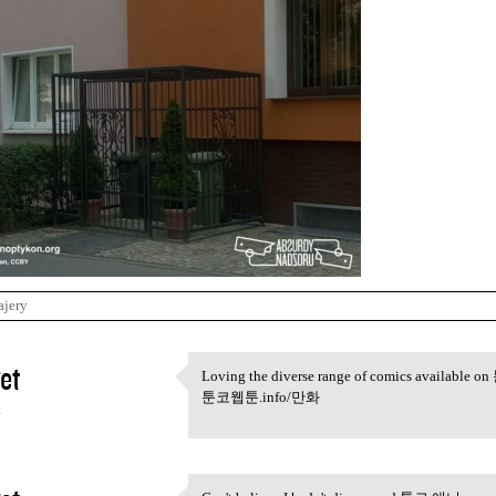
ajery
et
Loving the diverse range of comics available o
Loving the diverse range of
툰코웹툰.info/만화
4