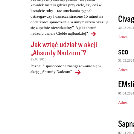
kawałek metalu gdzieś przy ciele, czy coś w
kształcie tuby – raz uruchamia sygnał
Civag
ostrzegawczy i oznacza stracone 15 minut na
dodatkowe sprawdzenie, a innym razem okazuje
się zupełnie niewidzialny”. A jaki absurd
30.03.202
nadzoru uwiera Ciebie najbardziej?
Adres
Jak wziąć udział w akcji
seo
„Absurdy Nadzoru"?
25.08.2015
31.03.202
Poznaj 5 sposobów na zaangażowanie się w
Adres
akcję „Absurdy Nadzoru".
EMsl
01.04.202
Adres
Sapn
02.04.202