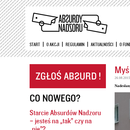
START
O AKCJI
REGULAMIN
AKTUALNOŚCI
O FUN
Myśl
26.08.201
Nadesłan
CO NOWEGO?
Starcie Absurdów Nadzoru
– jesteś na „tak” czy na
„nie”?