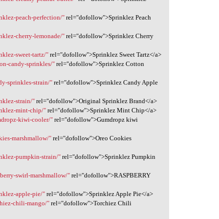
inklez-peach-perfection/"
rel="dofollow">Sprinklez Peach
inklez-cherry-lemonade/"
rel="dofollow">Sprinklez Cherry
nklez-sweet-tartz/"
rel="dofollow">Sprinklez Sweet Tartz</a>
ton-candy-sprinkles/"
rel="dofollow">Sprinklez Cotton
y-sprinkles-strain/"
rel="dofollow">Sprinklez Candy Apple
nklez-strain/"
rel="dofollow">Original Sprinklez Brand</a>
inklez-mint-chip/"
rel="dofollow">Sprinklez Mint Chip</a>
mdropz-kiwi-cooler/"
rel="dofollow">Gumdropz kiwi
okies-marshmallow/"
rel="dofollow">Oreo Cookies
inklez-pumpkin-strain/"
rel="dofollow">Sprinklez Pumpkin
pberry-swirl-marshmallow/"
rel="dofollow">RASPBERRY
inklez-apple-pie/"
rel="dofollow">Sprinklez Apple Pie</a>
chiez-chili-mango/"
rel="dofollow">Torchiez Chili