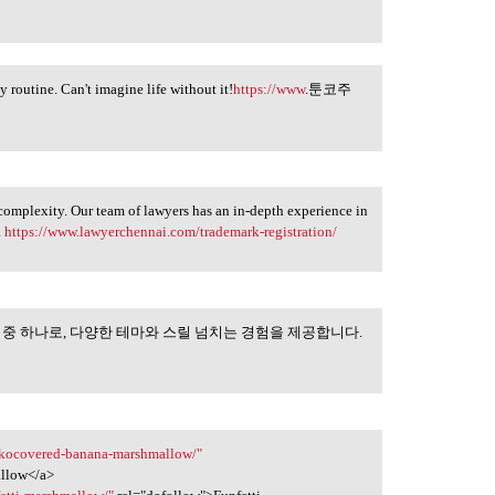
outine. Can't imagine life without it!
https://www
.툰코주
complexity. Our team of lawyers has an in-depth experience in
.
https://www.lawyerchennai.com/trademark-registration/
 중 하나로, 다양한 테마와 스릴 넘치는 경험을 제공합니다.
 인기 있는 게임 중
hokocovered-banana-marshmallow/"
llow</a>