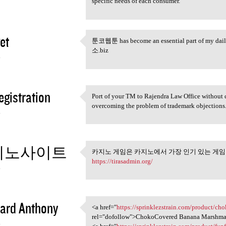
specific needs of each consumer.
et
툰코웹툰 has become an essential part of my daily r
툰코웹툰 has become an essential
소.biz
4
gistration
Port of your TM to Rajendra Law Office without 
Port of your TM to Rajendra
overcoming the problem of trademark objections
4
지노사이트
카지노 게임은 카지노에서 가장 인기 있는 게임
카지노 게임은 카지노에서 가장
https://tirasadmin.org/
4
ard Anthony
<a href="
https://sprinklezstrain.com/product/c
<a href="https:/
rel="dofollow">ChokoCovered Banana Marshma
4