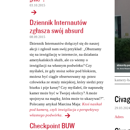
03.10.2015
Dziennik Internautów
zgłasza swój absurd
08.09.2015
Dziennik Internautów dołączył się do naszej
akcji i zgłosił nam swój przykład: „Oburzamy
się na inwigilację w internecie, na działania
amerykańskich służb, ale co wiemy o
inwigilacji na własnym podwórku? Czy
myślałeś, że gdy stoisz sobie pod blokiem,
możesz być ciągle obserwowany np. przez
kamery-b
człowieka ze straży miejskiej, który siedzi przy
biurku i pije kawę? Czy myślałeś, ile naprawdę
kamer może być w Twojej okolicy? A może
K
Civag
spojrzysz na mapkę, która może to ukazywać?”.
o
Polecamy artykuł Marcina Maja:
Ktoś nasikał
29.03.202
m
pod kamerą, czyli inwigilacja z perspektywy
własnego podwórka
.
Adres
e
Checkpoint BUW
n