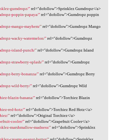
rinklez-gumdropz/"
rel="dofollow">Sprinklez Gumdropz</a>
umdropz-poppin-papaya/"
rel="dofollow">Gumdropz poppin
gumdropz-mango-mayhem/"
rel="dofollow">Gumdropz Mango
umdropz-wacky-watermelon/"
rel="dofollow">Gumdropz
mdropz-island-punch/"
rel="dofollow">Gumdropz Island
mdropz-strawberry-splash/"
rel="dofollow">Gumdropz
mdropz-berry-bonanza/"
rel="dofollow">Gumdropz Berry
mdropz-wild-berry/"
rel="dofollow">Gumdropz Wild
chiez-blazin-banana/"
rel="dofollow">Torchiez Blazin
hiez-red-hotz/"
rel="dofollow">Torchiez Red Hotz</a>
hiez/"
rel="dofollow">Original Torchiez</a>
efruit-cooler/"
rel="dofollow">Grapefruit Cooler</a>
rinklez-marshmallow-madness/"
rel="dofollow">Sprinklez
inklez-creamy-peanut-butter/"
rel="dofollow">Sprinklez