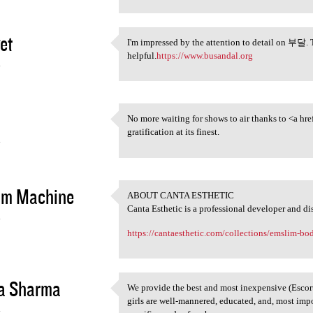
et
I'm impressed by the attention to detail on 부달. T
I'm impressed by the
helpful.
https://www.busandal.org
4
No more waiting for shows to air thanks to <a hre
No more waiting for shows to
gratification at its finest.
4
im Machine
ABOUT CANTA ESTHETIC
ABOUT CANTA ESTHETIC
Canta Esthetic is a professional developer and di
4
https://cantaesthetic.com/collections/emslim-b
a Sharma
We provide the best and most inexpensive (Escor
We provide the best and most
girls are well-mannered, educated, and, most imp
4