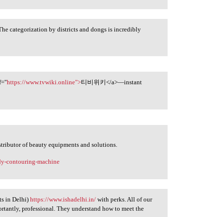
he categorization by districts and dongs is incredibly
f="
https://www.tvwiki.online">
티비위키</a>—instant
stributor of beauty equipments and solutions.
ody-contouring-machine
ts in Delhi)
https://www.ishadelhi.in/
with perks. All of our
ortantly, professional. They understand how to meet the