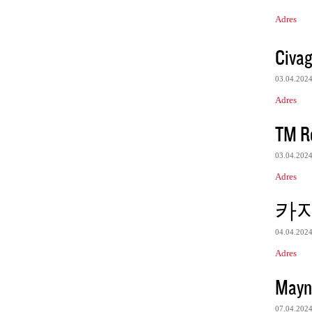
Adres
Civag
03.04.202
Adres
TM Re
03.04.202
Adres
카
04.04.202
Adres
Mayn
07.04.202