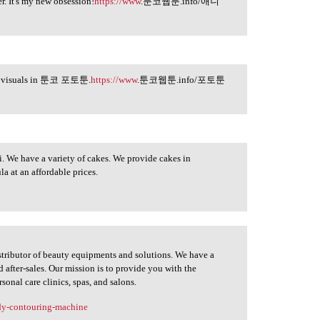
. It's my new obsession!
https://www
.툰코웹툰.info/애니
ning visuals in 툰코 포토툰.
https://www
.툰코웹툰.info/포토툰
. We have a variety of cakes. We provide cakes in
a at an affordable prices.
istributor of beauty equipments and solutions. We have a
after-sales. Our mission is to provide you with the
sonal care clinics, spas, and salons.
ody-contouring-machine