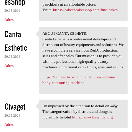
esShop
panchkula at an affordable prices.
Visit:-
https://cakesncakesshop.com/fruit-cakes
29.03.2024
Adres
Canta
ABOUT CANTA ESTHETIC
ABOUT CANTA ESTHETIC
Canta Esthetic is a professional developer and
Esthetic
distributor of beauty equipments and solutions. We
have a complete service from R&D, production,
sales and after-sales. Our mission is to provide you
30.03.2024
with the professional high-quality beauty
Adres
machines for personal care clinics, spas, and salons.
https://cantaesthetic.com/collections/emslim-
body-contouring-machine
Civaget
I'm impressed by the attention to detail on 부달.
I'm impressed by the
The categorization by districts and dongs is
30.03.2024
incredibly helpful.
https://www.busandal.org
Adres