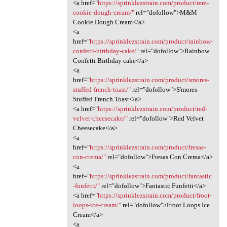
<a href="
https://sprinklezstrain.com/product/mm-
cookie-dough-cream/"
rel="dofollow">M&M
Cookie Dough Cream</a>
<a
href="
https://sprinklezstrain.com/product/rainbow-
confetti-birthday-cake/"
rel="dofollow">Rainbow
Confetti Birthday cake</a>
<a
href="
https://sprinklezstrain.com/product/smores-
stuffed-french-toast/"
rel="dofollow">S'mores
Stuffed French Toast</a>
<a href="
https://sprinklezstrain.com/product/red-
velvet-cheesecake/"
rel="dofollow">Red Velvet
Cheesecake</a>
<a
href="
https://sprinklezstrain.com/product/fresas-
con-crema/"
rel="dofollow">Fresas Con Crema</a>
<a
href="
https://sprinklezstrain.com/product/fantastic
-funfetti/"
rel="dofollow">Fantastic Funfetti</a>
<a href="
https://sprinklezstrain.com/product/froot-
loops-ice-cream/"
rel="dofollow">Froot Loops Ice
Cream</a>
<a