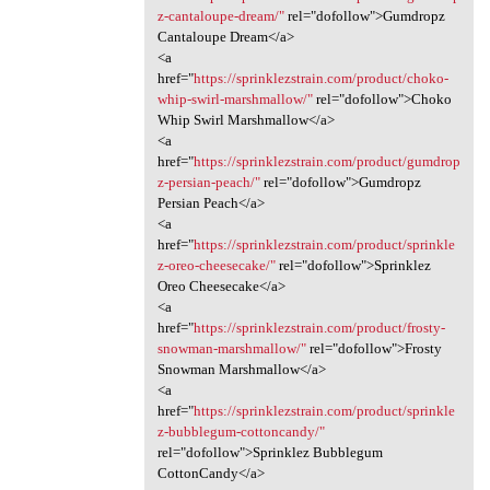
z-cantaloupe-dream/"
rel="dofollow">Gumdropz
Cantaloupe Dream</a>
<a
href="
https://sprinklezstrain.com/product/choko-
whip-swirl-marshmallow/"
rel="dofollow">Choko
Whip Swirl Marshmallow</a>
<a
href="
https://sprinklezstrain.com/product/gumdrop
z-persian-peach/"
rel="dofollow">Gumdropz
Persian Peach</a>
<a
href="
https://sprinklezstrain.com/product/sprinkle
z-oreo-cheesecake/"
rel="dofollow">Sprinklez
Oreo Cheesecake</a>
<a
href="
https://sprinklezstrain.com/product/frosty-
snowman-marshmallow/"
rel="dofollow">Frosty
Snowman Marshmallow</a>
<a
href="
https://sprinklezstrain.com/product/sprinkle
z-bubblegum-cottoncandy/"
rel="dofollow">Sprinklez Bubblegum
CottonCandy</a>