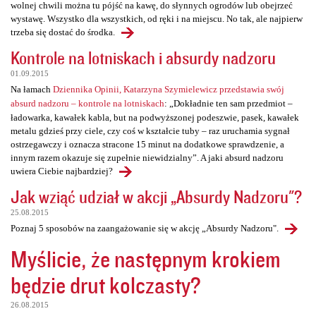
wolnej chwili można tu pójść na kawę, do słynnych ogrodów lub obejrzeć
wystawę. Wszystko dla wszystkich, od ręki i na miejscu. No tak, ale najpierw
trzeba się dostać do środka.
Kontrole na lotniskach i absurdy nadzoru
01.09.2015
Na łamach
Dziennika Opinii, Katarzyna Szymielewicz przedstawia swój
absurd nadzoru – kontrole na lotniskach
: „Dokładnie ten sam przedmiot –
ładowarka, kawałek kabla, but na podwyższonej podeszwie, pasek, kawałek
metalu gdzieś przy ciele, czy coś w kształcie tuby – raz uruchamia sygnał
ostrzegawczy i oznacza stracone 15 minut na dodatkowe sprawdzenie, a
innym razem okazuje się zupełnie niewidzialny”. A jaki absurd nadzoru
uwiera Ciebie najbardziej?
Jak wziąć udział w akcji „Absurdy Nadzoru"?
25.08.2015
Poznaj 5 sposobów na zaangażowanie się w akcję „Absurdy Nadzoru".
Myślicie, że następnym krokiem
będzie drut kolczasty?
26.08.2015