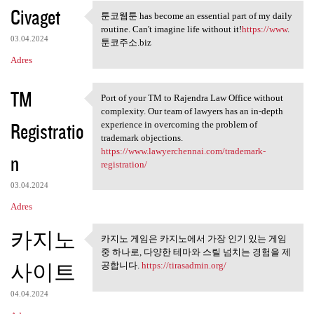
Civaget
툰코웹툰 has become an essential part of my daily
툰코웹툰 has become an essential
routine. Can't imagine life without it!
https://www
.
03.04.2024
툰코주소.biz
Adres
TM
Port of your TM to Rajendra Law Office without
Port of your TM to Rajendra
complexity. Our team of lawyers has an in-depth
Registratio
experience in overcoming the problem of
trademark objections.
https://www.lawyerchennai.com/trademark-
n
registration/
03.04.2024
Adres
카지노
카지노 게임은 카지노에서 가장 인기 있는 게임
카지노 게임은 카지노에서 가장
중 하나로, 다양한 테마와 스릴 넘치는 경험을 제
인기 있는 게임 중
사이트
공합니다.
https://tirasadmin.org/
04.04.2024