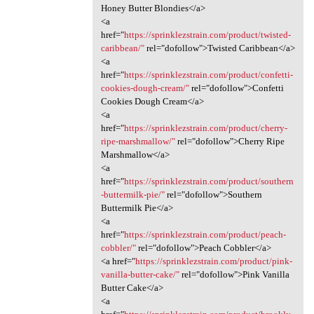
Honey Butter Blondies</a>
<a
href="
https://sprinklezstrain.com/product/twisted-
caribbean/"
rel="dofollow">Twisted Caribbean</a>
<a
href="
https://sprinklezstrain.com/product/confetti-
cookies-dough-cream/"
rel="dofollow">Confetti
Cookies Dough Cream</a>
<a
href="
https://sprinklezstrain.com/product/cherry-
ripe-marshmallow/"
rel="dofollow">Cherry Ripe
Marshmallow</a>
<a
href="
https://sprinklezstrain.com/product/southern
-buttermilk-pie/"
rel="dofollow">Southern
Buttermilk Pie</a>
<a
href="
https://sprinklezstrain.com/product/peach-
cobbler/"
rel="dofollow">Peach Cobbler</a>
<a href="
https://sprinklezstrain.com/product/pink-
vanilla-butter-cake/"
rel="dofollow">Pink Vanilla
Butter Cake</a>
<a