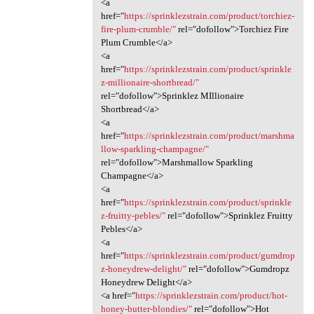
<a
href="
https://sprinklezstrain.com/product/torchiez-
fire-plum-crumble/"
rel="dofollow">Torchiez Fire
Plum Crumble</a>
<a
href="
https://sprinklezstrain.com/product/sprinkle
z-millionaire-shortbread/"
rel="dofollow">Sprinklez MIllionaire
Shortbread</a>
<a
href="
https://sprinklezstrain.com/product/marshma
llow-sparkling-champagne/"
rel="dofollow">Marshmallow Sparkling
Champagne</a>
<a
href="
https://sprinklezstrain.com/product/sprinkle
z-fruitty-pebles/"
rel="dofollow">Sprinklez Fruitty
Pebles</a>
<a
href="
https://sprinklezstrain.com/product/gumdrop
z-honeydrew-delight/"
rel="dofollow">Gumdropz
Honeydrew Delight</a>
<a href="
https://sprinklezstrain.com/product/hot-
honey-butter-blondies/"
rel="dofollow">Hot