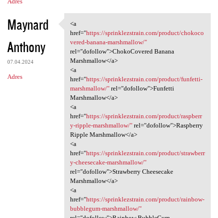
Adres
Maynard
<a
<a href="https:/
href="
https://sprinklezstrain.com/product/chokoco
Anthony
vered-banana-marshmallow/"
rel="dofollow">ChokoCovered Banana
Marshmallow</a>
07.04.2024
<a
Adres
href="
https://sprinklezstrain.com/product/funfetti-
marshmallow/"
rel="dofollow">Funfetti
Marshmallow</a>
<a
href="
https://sprinklezstrain.com/product/raspberr
y-ripple-marshmallow/"
rel="dofollow">Raspberry
Ripple Marshmallow</a>
<a
href="
https://sprinklezstrain.com/product/strawberr
y-cheesecake-marshmallow/"
rel="dofollow">Strawberry Cheesecake
Marshmallow</a>
<a
href="
https://sprinklezstrain.com/product/rainbow-
bubblegum-marshmallow/"
rel="dofollow">Rainbow BubbleGum