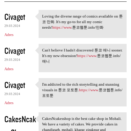
K
Civaget
Loving the diverse range of comics available on 툰
Loving the diverse range of
o
코 만화. It's my go-to for all my comic
29.03.2024
m
needs!
https://www
.툰코웹툰.info/만화
Adres
e
n
Civaget
Can't believe I hadn't discovered 툰코 애니 sooner.
t
Can't believe I hadn't
It's my new obsession!
https://www
.툰코웹툰.info/
a
29.03.2024
애니
r
Adres
z
Civaget
I'm addicted to the rich storytelling and stunning
e
I'm addicted to the rich
visuals in 툰코 포토툰.
https://www
.툰코웹툰.info/
29.03.2024
포토툰
Adres
CakesNcak
CakesNcakesshop is the best cake shop in Mohali.
CakesNcakesshop is the best
We have a variety of cakes. We provide cakes in
chandigarh, mohali, kharar, zirakpur and