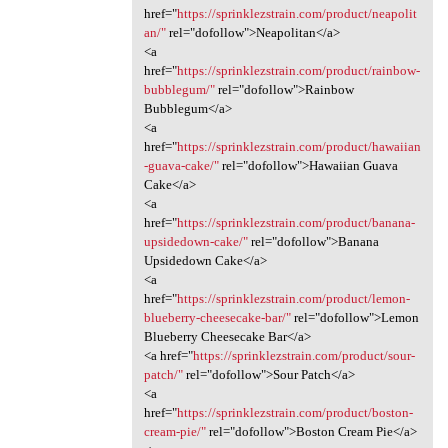
href="
https://sprinklezstrain.com/product/neapolit
an/"
rel="dofollow">Neapolitan</a>
<a
href="
https://sprinklezstrain.com/product/rainbow-
bubblegum/"
rel="dofollow">Rainbow
Bubblegum</a>
<a
href="
https://sprinklezstrain.com/product/hawaiian
-guava-cake/"
rel="dofollow">Hawaiian Guava
Cake</a>
<a
href="
https://sprinklezstrain.com/product/banana-
upsidedown-cake/"
rel="dofollow">Banana
Upsidedown Cake</a>
<a
href="
https://sprinklezstrain.com/product/lemon-
blueberry-cheesecake-bar/"
rel="dofollow">Lemon
Blueberry Cheesecake Bar</a>
<a href="
https://sprinklezstrain.com/product/sour-
patch/"
rel="dofollow">Sour Patch</a>
<a
href="
https://sprinklezstrain.com/product/boston-
cream-pie/"
rel="dofollow">Boston Cream Pie</a>