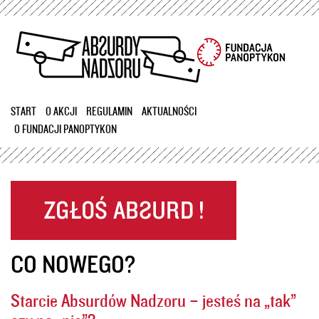
Przejdź
do
treści
START
O AKCJI
REGULAMIN
AKTUALNOŚCI
O FUNDACJI PANOPTYKON
CO NOWEGO?
Starcie Absurdów Nadzoru – jesteś na „tak”