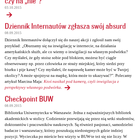
czy na „nie”?
03.10.2015
Dziennik Internautów zgłasza swój absurd
08.09.2015
Dziennik Internautów dołączył się do naszej akcji i zgłosił nam swój
przykład: „Oburzamy się na inwigilację w internecie, na działania
amerykańskich służb, ale co wiemy o inwigilacji na własnym podwórku?
Czy myślałeś, że gdy stoisz sobie pod blokiem, możesz być ciągle
obserwowany np. przez człowieka ze straży miejskiej, który siedzi przy
biurku i pije kawę? Czy myślałeś, ile naprawdę kamer może być w Twojej
okolicy? A może spojrzysz na mapkę, która może to ukazywać?”. Polecamy
artykuł Marcina Maja:
Ktoś nasikał pod kamerą, czyli inwigilacja z
perspektywy własnego podwórka
.
Checkpoint BUW
08.09.2015
Biblioteka Uniwersytecka w Warszawie. Jedna z najważniejszych bibliotek
akademickich w stolicy. Codziennie przewijają się przez nią setki studentów,
doktorantów i pracowników naukowych. Są również pasjonaci, samodzielni
badacze i warszawiacy, którzy poszukują niedostępnych gdzie indziej
pozycji. Wycieczka po mieście bez wizyty w BUW-ie też się nie liczy. W