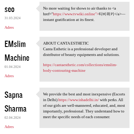
seo
No more waiting for shows to air thanks to <a
No more waiting for shows to
href="
https://www.tvwiki.online">
티비위키</a>—
31.03.2024
instant gratification at its finest.
Adres
EMslim
ABOUT CANTA ESTHETIC
ABOUT CANTA ESTHETIC
Canta Esthetic is a professional developer and
Machine
distributor of beauty equipments and solutions.
https://cantaesthetic.com/collections/emslim-
01.04.2024
body-contouring-machine
Adres
Sapna
We provide the best and most inexpensive (Escorts
We provide the best and most
in Delhi)
https://www.ishadelhi.in/
with perks. All
Sharma
of our girls are well-mannered, educated, and, most
importantly, professional. They understand how to
meet the specific needs of each consumer.
02.04.2024
Adres