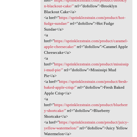
href="
https://sprinklezstrain.com/product/brookly
n-blackout-cake/"
rel="dofollow">Brooklyn
Blackout Cake</a>
<a href="
https://sprinklezstrain.com/product/hot-
fudge-sundae/"
rel="dofollow">Hot Fudge
Sundae</a>
<a
href="
https://sprinklezstrain.com/product/caramel-
apple-cheesecake/"
rel="dofollow">Caramel Apple
Cheesecake</a>
<a
href="
https://sprinklezstrain.com/product/mississip
i-mud-pie/"
rel="dofollow">Mississipi Mud
Pie</a>
<a href="
https://sprinklezstrain.com/product/fresh-
baked-apple-crisp/"
rel="dofollow">Fresh Baked
Apple Crisp</a>
<a
href="
https://sprinklezstrain.com/product/blueberr
y-shortcake/"
rel="dofollow">Blueberry
Shortcake</a>
<a href="
https://sprinklezstrain.com/product/juicy-
yellow-watermelon/"
rel="dofollow">Juicy Yellow
Watermelon</a>