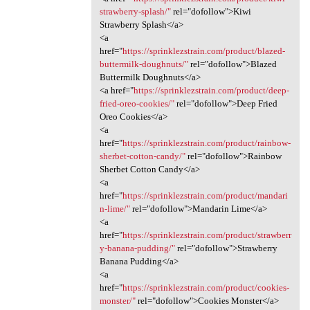
strawberry-splash/"
rel="dofollow">Kiwi
Strawberry Splash</a>
<a
href="
https://sprinklezstrain.com/product/blazed-
buttermilk-doughnuts/"
rel="dofollow">Blazed
Buttermilk Doughnuts</a>
<a href="
https://sprinklezstrain.com/product/deep-
fried-oreo-cookies/"
rel="dofollow">Deep Fried
Oreo Cookies</a>
<a
href="
https://sprinklezstrain.com/product/rainbow-
sherbet-cotton-candy/"
rel="dofollow">Rainbow
Sherbet Cotton Candy</a>
<a
href="
https://sprinklezstrain.com/product/mandari
n-lime/"
rel="dofollow">Mandarin Lime</a>
<a
href="
https://sprinklezstrain.com/product/strawberr
y-banana-pudding/"
rel="dofollow">Strawberry
Banana Pudding</a>
<a
href="
https://sprinklezstrain.com/product/cookies-
monster/"
rel="dofollow">Cookies Monster</a>