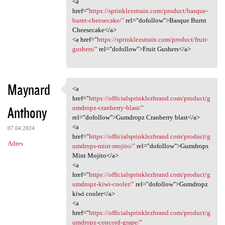
<a
href="
https://sprinklezstrain.com/product/basque-
burnt-cheesecake/"
rel="dofollow">Basque Burnt
Cheesecake</a>
<a href="
https://sprinklezstrain.com/product/fruit-
gushers/"
rel="dofollow">Fruit Gushers</a>
Maynard
<a
<a href="https:/
href="
https://officialsprinklezbrand.com/product/g
Anthony
umdropz-cranberry-blast/"
rel="dofollow">Gumdropz Cranberry blast</a>
<a
07.04.2024
href="
https://officialsprinklezbrand.com/product/g
Adres
umdrops-mint-mojito/"
rel="dofollow">Gumdrops
Mint Mojito</a>
<a
href="
https://officialsprinklezbrand.com/product/g
umdropz-kiwi-cooler/"
rel="dofollow">Gumdropz
kiwi cooler</a>
<a
href="
https://officialsprinklezbrand.com/product/g
umdropz-concord-grape/"