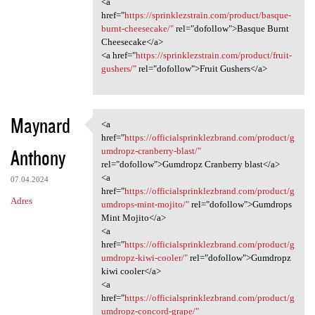
<a
href="
https://sprinklezstrain.com/product/basque-
burnt-cheesecake/"
rel="dofollow">Basque Burnt
Cheesecake</a>
<a href="
https://sprinklezstrain.com/product/fruit-
gushers/"
rel="dofollow">Fruit Gushers</a>
Maynard
<a
<a href="https:/
href="
https://officialsprinklezbrand.com/product/g
Anthony
umdropz-cranberry-blast/"
rel="dofollow">Gumdropz Cranberry blast</a>
<a
07.04.2024
href="
https://officialsprinklezbrand.com/product/g
Adres
umdrops-mint-mojito/"
rel="dofollow">Gumdrops
Mint Mojito</a>
<a
href="
https://officialsprinklezbrand.com/product/g
umdropz-kiwi-cooler/"
rel="dofollow">Gumdropz
kiwi cooler</a>
<a
href="
https://officialsprinklezbrand.com/product/g
umdropz-concord-grape/"