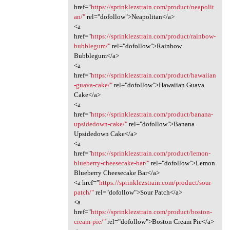
href="
https://sprinklezstrain.com/product/neapolit
an/"
rel="dofollow">Neapolitan</a>
<a
href="
https://sprinklezstrain.com/product/rainbow-
bubblegum/"
rel="dofollow">Rainbow
Bubblegum</a>
<a
href="
https://sprinklezstrain.com/product/hawaiian
-guava-cake/"
rel="dofollow">Hawaiian Guava
Cake</a>
<a
href="
https://sprinklezstrain.com/product/banana-
upsidedown-cake/"
rel="dofollow">Banana
Upsidedown Cake</a>
<a
href="
https://sprinklezstrain.com/product/lemon-
blueberry-cheesecake-bar/"
rel="dofollow">Lemon
Blueberry Cheesecake Bar</a>
<a href="
https://sprinklezstrain.com/product/sour-
patch/"
rel="dofollow">Sour Patch</a>
<a
href="
https://sprinklezstrain.com/product/boston-
cream-pie/"
rel="dofollow">Boston Cream Pie</a>