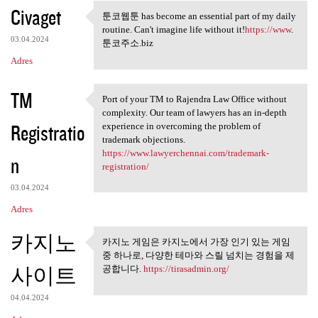
Civaget
툰코웹툰 has become an essential part of my daily
툰코웹툰 has become an essential
routine. Can't imagine life without it!
https://www
.
03.04.2024
툰코주소.biz
Adres
TM
Port of your TM to Rajendra Law Office without
Port of your TM to Rajendra
complexity. Our team of lawyers has an in-depth
Registratio
experience in overcoming the problem of
trademark objections.
https://www.lawyerchennai.com/trademark-
n
registration/
03.04.2024
Adres
카지노
카지노 게임은 카지노에서 가장 인기 있는 게임
카지노 게임은 카지노에서 가장
중 하나로, 다양한 테마와 스릴 넘치는 경험을 제
인기 있는 게임 중
사이트
공합니다.
https://tirasadmin.org/
04.04.2024