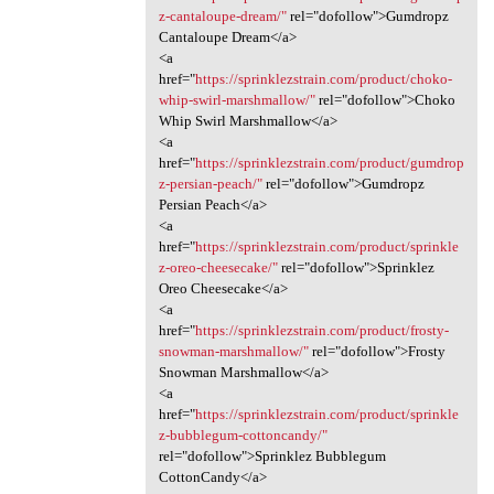
z-cantaloupe-dream/"
rel="dofollow">Gumdropz
Cantaloupe Dream</a>
<a
href="
https://sprinklezstrain.com/product/choko-
whip-swirl-marshmallow/"
rel="dofollow">Choko
Whip Swirl Marshmallow</a>
<a
href="
https://sprinklezstrain.com/product/gumdrop
z-persian-peach/"
rel="dofollow">Gumdropz
Persian Peach</a>
<a
href="
https://sprinklezstrain.com/product/sprinkle
z-oreo-cheesecake/"
rel="dofollow">Sprinklez
Oreo Cheesecake</a>
<a
href="
https://sprinklezstrain.com/product/frosty-
snowman-marshmallow/"
rel="dofollow">Frosty
Snowman Marshmallow</a>
<a
href="
https://sprinklezstrain.com/product/sprinkle
z-bubblegum-cottoncandy/"
rel="dofollow">Sprinklez Bubblegum
CottonCandy</a>