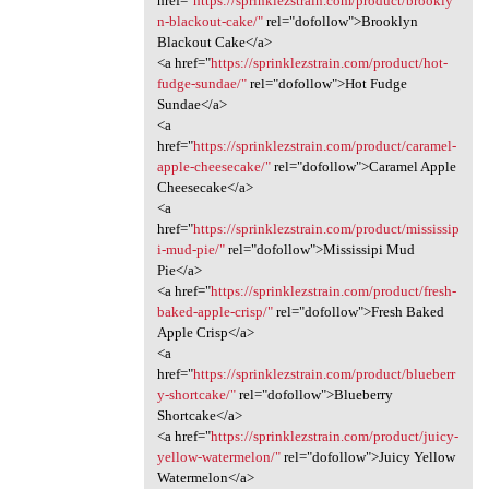
href="
https://sprinklezstrain.com/product/brookly
n-blackout-cake/"
rel="dofollow">Brooklyn
Blackout Cake</a>
<a href="
https://sprinklezstrain.com/product/hot-
fudge-sundae/"
rel="dofollow">Hot Fudge
Sundae</a>
<a
href="
https://sprinklezstrain.com/product/caramel-
apple-cheesecake/"
rel="dofollow">Caramel Apple
Cheesecake</a>
<a
href="
https://sprinklezstrain.com/product/mississip
i-mud-pie/"
rel="dofollow">Mississipi Mud
Pie</a>
<a href="
https://sprinklezstrain.com/product/fresh-
baked-apple-crisp/"
rel="dofollow">Fresh Baked
Apple Crisp</a>
<a
href="
https://sprinklezstrain.com/product/blueberr
y-shortcake/"
rel="dofollow">Blueberry
Shortcake</a>
<a href="
https://sprinklezstrain.com/product/juicy-
yellow-watermelon/"
rel="dofollow">Juicy Yellow
Watermelon</a>