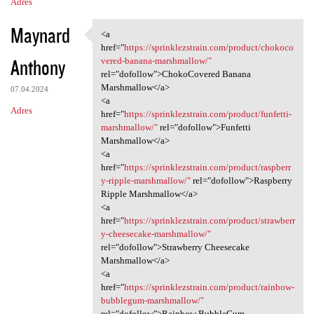
Adres
Maynard
<a
<a href="https:/
href="
https://sprinklezstrain.com/product/chokoco
Anthony
vered-banana-marshmallow/"
rel="dofollow">ChokoCovered Banana
Marshmallow</a>
07.04.2024
<a
Adres
href="
https://sprinklezstrain.com/product/funfetti-
marshmallow/"
rel="dofollow">Funfetti
Marshmallow</a>
<a
href="
https://sprinklezstrain.com/product/raspberr
y-ripple-marshmallow/"
rel="dofollow">Raspberry
Ripple Marshmallow</a>
<a
href="
https://sprinklezstrain.com/product/strawberr
y-cheesecake-marshmallow/"
rel="dofollow">Strawberry Cheesecake
Marshmallow</a>
<a
href="
https://sprinklezstrain.com/product/rainbow-
bubblegum-marshmallow/"
rel="dofollow">Rainbow BubbleGum