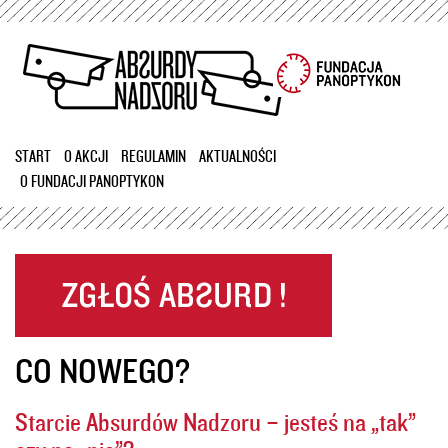
Przejdź
do
treści
START
O AKCJI
REGULAMIN
AKTUALNOŚCI
O FUNDACJI PANOPTYKON
CO NOWEGO?
Starcie Absurdów Nadzoru – jesteś na „tak”