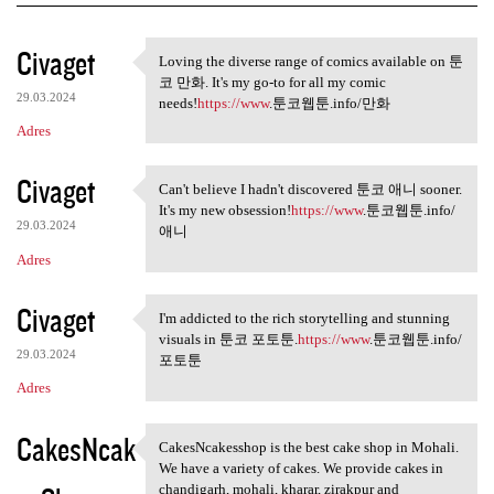
K
Civaget
Loving the diverse range of comics available on 툰
Loving the diverse range of
o
코 만화. It's my go-to for all my comic
29.03.2024
m
needs!
https://www
.툰코웹툰.info/만화
Adres
e
n
Civaget
Can't believe I hadn't discovered 툰코 애니 sooner.
t
Can't believe I hadn't
It's my new obsession!
https://www
.툰코웹툰.info/
a
29.03.2024
애니
r
Adres
z
Civaget
I'm addicted to the rich storytelling and stunning
e
I'm addicted to the rich
visuals in 툰코 포토툰.
https://www
.툰코웹툰.info/
29.03.2024
포토툰
Adres
CakesNcak
CakesNcakesshop is the best cake shop in Mohali.
CakesNcakesshop is the best
We have a variety of cakes. We provide cakes in
chandigarh, mohali, kharar, zirakpur and