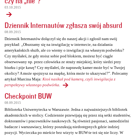
czy na „nie”?
03.10.2015
Dziennik Internautów zgłasza swój absurd
08.09.2015
Dziennik Internautów dołączył się do naszej akcji i zgłosił nam swój
przykład: „Oburzamy się na inwigilację w internecie, na działania
amerykańskich służb, ale co wiemy o inwigilacji na własnym podwórku?
Czy myślałeś, że gdy stoisz sobie pod blokiem, możesz być ciągle
obserwowany np. przez człowieka ze straży miejskiej, który siedzi przy
biurku i pije kawę? Czy myślałeś, ile naprawdę kamer może być w Twojej
okolicy? A może spojrzysz na mapkę, która może to ukazywać?”. Polecamy
artykuł Marcina Maja:
Ktoś nasikał pod kamerą, czyli inwigilacja z
perspektywy własnego podwórka
.
Checkpoint BUW
08.09.2015
Biblioteka Uniwersytecka w Warszawie. Jedna z najważniejszych bibliotek
akademickich w stolicy. Codziennie przewijają się przez nią setki studentów,
doktorantów i pracowników naukowych. Są również pasjonaci, samodzielni
badacze i warszawiacy, którzy poszukują niedostępnych gdzie indziej
pozycji. Wycieczka po mieście bez wizyty w BUW-ie też się nie liczy. W