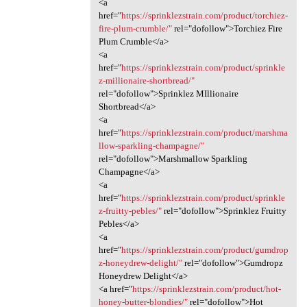
<a
href="
https://sprinklezstrain.com/product/torchiez-
fire-plum-crumble/"
rel="dofollow">Torchiez Fire
Plum Crumble</a>
<a
href="
https://sprinklezstrain.com/product/sprinkle
z-millionaire-shortbread/"
rel="dofollow">Sprinklez MIllionaire
Shortbread</a>
<a
href="
https://sprinklezstrain.com/product/marshma
llow-sparkling-champagne/"
rel="dofollow">Marshmallow Sparkling
Champagne</a>
<a
href="
https://sprinklezstrain.com/product/sprinkle
z-fruitty-pebles/"
rel="dofollow">Sprinklez Fruitty
Pebles</a>
<a
href="
https://sprinklezstrain.com/product/gumdrop
z-honeydrew-delight/"
rel="dofollow">Gumdropz
Honeydrew Delight</a>
<a href="
https://sprinklezstrain.com/product/hot-
honey-butter-blondies/"
rel="dofollow">Hot