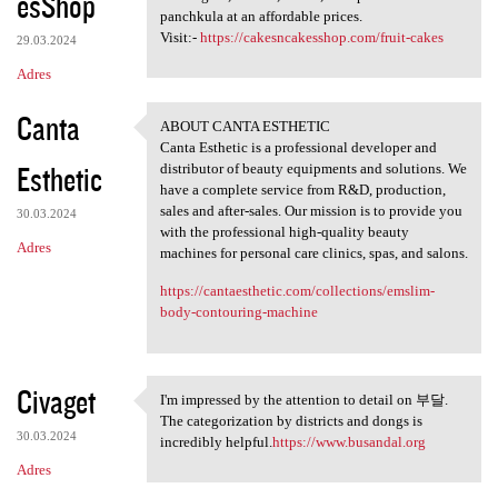
esShop
panchkula at an affordable prices.
Visit:-
https://cakesncakesshop.com/fruit-cakes
29.03.2024
Adres
Canta
ABOUT CANTA ESTHETIC
ABOUT CANTA ESTHETIC
Canta Esthetic is a professional developer and
Esthetic
distributor of beauty equipments and solutions. We
have a complete service from R&D, production,
sales and after-sales. Our mission is to provide you
30.03.2024
with the professional high-quality beauty
Adres
machines for personal care clinics, spas, and salons.
https://cantaesthetic.com/collections/emslim-
body-contouring-machine
Civaget
I'm impressed by the attention to detail on 부달.
I'm impressed by the
The categorization by districts and dongs is
30.03.2024
incredibly helpful.
https://www.busandal.org
Adres