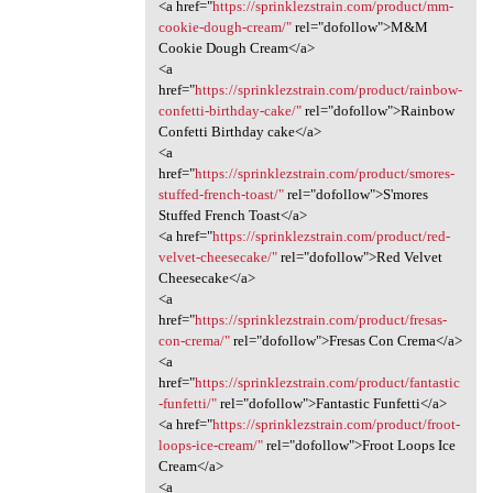
<a href="
https://sprinklezstrain.com/product/mm-
cookie-dough-cream/"
rel="dofollow">M&M
Cookie Dough Cream</a>
<a
href="
https://sprinklezstrain.com/product/rainbow-
confetti-birthday-cake/"
rel="dofollow">Rainbow
Confetti Birthday cake</a>
<a
href="
https://sprinklezstrain.com/product/smores-
stuffed-french-toast/"
rel="dofollow">S'mores
Stuffed French Toast</a>
<a href="
https://sprinklezstrain.com/product/red-
velvet-cheesecake/"
rel="dofollow">Red Velvet
Cheesecake</a>
<a
href="
https://sprinklezstrain.com/product/fresas-
con-crema/"
rel="dofollow">Fresas Con Crema</a>
<a
href="
https://sprinklezstrain.com/product/fantastic
-funfetti/"
rel="dofollow">Fantastic Funfetti</a>
<a href="
https://sprinklezstrain.com/product/froot-
loops-ice-cream/"
rel="dofollow">Froot Loops Ice
Cream</a>
<a