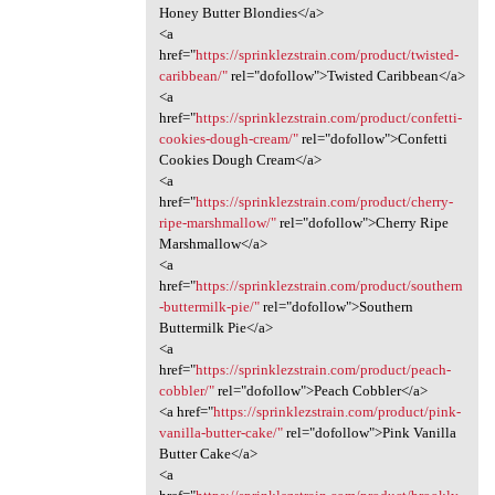
Honey Butter Blondies</a>
<a
href="
https://sprinklezstrain.com/product/twisted-
caribbean/"
rel="dofollow">Twisted Caribbean</a>
<a
href="
https://sprinklezstrain.com/product/confetti-
cookies-dough-cream/"
rel="dofollow">Confetti
Cookies Dough Cream</a>
<a
href="
https://sprinklezstrain.com/product/cherry-
ripe-marshmallow/"
rel="dofollow">Cherry Ripe
Marshmallow</a>
<a
href="
https://sprinklezstrain.com/product/southern
-buttermilk-pie/"
rel="dofollow">Southern
Buttermilk Pie</a>
<a
href="
https://sprinklezstrain.com/product/peach-
cobbler/"
rel="dofollow">Peach Cobbler</a>
<a href="
https://sprinklezstrain.com/product/pink-
vanilla-butter-cake/"
rel="dofollow">Pink Vanilla
Butter Cake</a>
<a