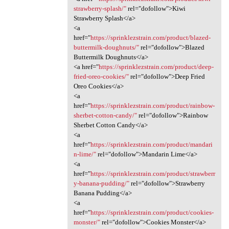
strawberry-splash/"
rel="dofollow">Kiwi
Strawberry Splash</a>
<a
href="
https://sprinklezstrain.com/product/blazed-
buttermilk-doughnuts/"
rel="dofollow">Blazed
Buttermilk Doughnuts</a>
<a href="
https://sprinklezstrain.com/product/deep-
fried-oreo-cookies/"
rel="dofollow">Deep Fried
Oreo Cookies</a>
<a
href="
https://sprinklezstrain.com/product/rainbow-
sherbet-cotton-candy/"
rel="dofollow">Rainbow
Sherbet Cotton Candy</a>
<a
href="
https://sprinklezstrain.com/product/mandari
n-lime/"
rel="dofollow">Mandarin Lime</a>
<a
href="
https://sprinklezstrain.com/product/strawberr
y-banana-pudding/"
rel="dofollow">Strawberry
Banana Pudding</a>
<a
href="
https://sprinklezstrain.com/product/cookies-
monster/"
rel="dofollow">Cookies Monster</a>