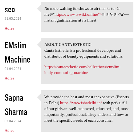
seo
No more waiting for shows to air thanks to <a
No more waiting for shows to
href="
https://www.tvwiki.online">
티비위키</a>—
31.03.2024
instant gratification at its finest.
Adres
EMslim
ABOUT CANTA ESTHETIC
ABOUT CANTA ESTHETIC
Canta Esthetic is a professional developer and
Machine
distributor of beauty equipments and solutions.
https://cantaesthetic.com/collections/emslim-
01.04.2024
body-contouring-machine
Adres
Sapna
We provide the best and most inexpensive (Escorts
We provide the best and most
in Delhi)
https://www.ishadelhi.in/
with perks. All
Sharma
of our girls are well-mannered, educated, and, most
importantly, professional. They understand how to
meet the specific needs of each consumer.
02.04.2024
Adres