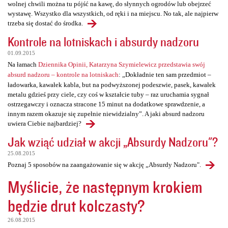
wolnej chwili można tu pójść na kawę, do słynnych ogrodów lub obejrzeć
wystawę. Wszystko dla wszystkich, od ręki i na miejscu. No tak, ale najpierw
trzeba się dostać do środka.
Kontrole na lotniskach i absurdy nadzoru
01.09.2015
Na łamach
Dziennika Opinii, Katarzyna Szymielewicz przedstawia swój
absurd nadzoru – kontrole na lotniskach
: „Dokładnie ten sam przedmiot –
ładowarka, kawałek kabla, but na podwyższonej podeszwie, pasek, kawałek
metalu gdzieś przy ciele, czy coś w kształcie tuby – raz uruchamia sygnał
ostrzegawczy i oznacza stracone 15 minut na dodatkowe sprawdzenie, a
innym razem okazuje się zupełnie niewidzialny”. A jaki absurd nadzoru
uwiera Ciebie najbardziej?
Jak wziąć udział w akcji „Absurdy Nadzoru"?
25.08.2015
Poznaj 5 sposobów na zaangażowanie się w akcję „Absurdy Nadzoru".
Myślicie, że następnym krokiem
będzie drut kolczasty?
26.08.2015