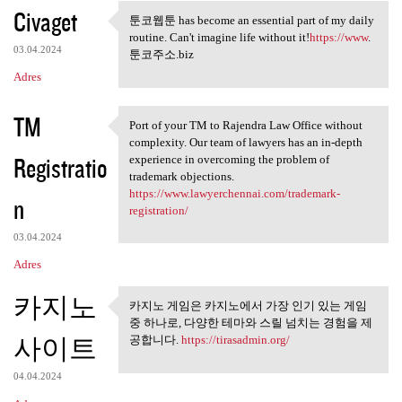
Civaget
툰코웹툰 has become an essential part of my daily
툰코웹툰 has become an essential
routine. Can't imagine life without it!
https://www
.
03.04.2024
툰코주소.biz
Adres
TM
Port of your TM to Rajendra Law Office without
Port of your TM to Rajendra
complexity. Our team of lawyers has an in-depth
Registratio
experience in overcoming the problem of
trademark objections.
https://www.lawyerchennai.com/trademark-
n
registration/
03.04.2024
Adres
카지노
카지노 게임은 카지노에서 가장 인기 있는 게임
카지노 게임은 카지노에서 가장
중 하나로, 다양한 테마와 스릴 넘치는 경험을 제
인기 있는 게임 중
사이트
공합니다.
https://tirasadmin.org/
04.04.2024