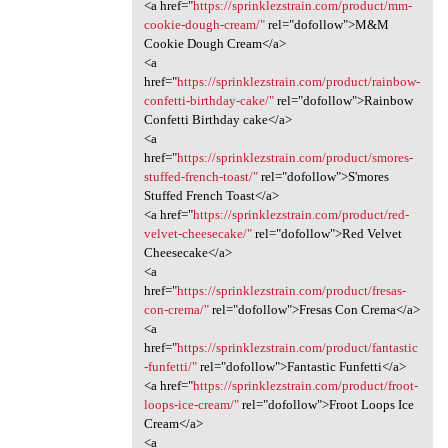
<a href="
https://sprinklezstrain.com/product/mm-
cookie-dough-cream/"
rel="dofollow">M&M
Cookie Dough Cream</a>
<a
href="
https://sprinklezstrain.com/product/rainbow-
confetti-birthday-cake/"
rel="dofollow">Rainbow
Confetti Birthday cake</a>
<a
href="
https://sprinklezstrain.com/product/smores-
stuffed-french-toast/"
rel="dofollow">S'mores
Stuffed French Toast</a>
<a href="
https://sprinklezstrain.com/product/red-
velvet-cheesecake/"
rel="dofollow">Red Velvet
Cheesecake</a>
<a
href="
https://sprinklezstrain.com/product/fresas-
con-crema/"
rel="dofollow">Fresas Con Crema</a>
<a
href="
https://sprinklezstrain.com/product/fantastic
-funfetti/"
rel="dofollow">Fantastic Funfetti</a>
<a href="
https://sprinklezstrain.com/product/froot-
loops-ice-cream/"
rel="dofollow">Froot Loops Ice
Cream</a>
<a