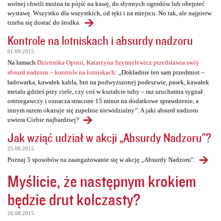
wolnej chwili można tu pójść na kawę, do słynnych ogrodów lub obejrzeć
wystawę. Wszystko dla wszystkich, od ręki i na miejscu. No tak, ale najpierw
trzeba się dostać do środka.
Kontrole na lotniskach i absurdy nadzoru
01.09.2015
Na łamach
Dziennika Opinii, Katarzyna Szymielewicz przedstawia swój
absurd nadzoru – kontrole na lotniskach
: „Dokładnie ten sam przedmiot –
ładowarka, kawałek kabla, but na podwyższonej podeszwie, pasek, kawałek
metalu gdzieś przy ciele, czy coś w kształcie tuby – raz uruchamia sygnał
ostrzegawczy i oznacza stracone 15 minut na dodatkowe sprawdzenie, a
innym razem okazuje się zupełnie niewidzialny”. A jaki absurd nadzoru
uwiera Ciebie najbardziej?
Jak wziąć udział w akcji „Absurdy Nadzoru"?
25.08.2015
Poznaj 5 sposobów na zaangażowanie się w akcję „Absurdy Nadzoru".
Myślicie, że następnym krokiem
będzie drut kolczasty?
26.08.2015