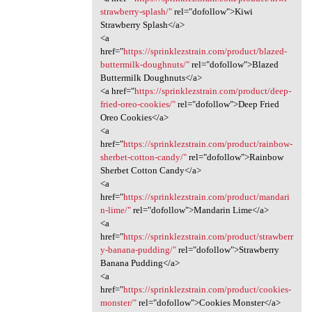
strawberry-splash/"
rel="dofollow">Kiwi
Strawberry Splash</a>
<a
href="
https://sprinklezstrain.com/product/blazed-
buttermilk-doughnuts/"
rel="dofollow">Blazed
Buttermilk Doughnuts</a>
<a href="
https://sprinklezstrain.com/product/deep-
fried-oreo-cookies/"
rel="dofollow">Deep Fried
Oreo Cookies</a>
<a
href="
https://sprinklezstrain.com/product/rainbow-
sherbet-cotton-candy/"
rel="dofollow">Rainbow
Sherbet Cotton Candy</a>
<a
href="
https://sprinklezstrain.com/product/mandari
n-lime/"
rel="dofollow">Mandarin Lime</a>
<a
href="
https://sprinklezstrain.com/product/strawberr
y-banana-pudding/"
rel="dofollow">Strawberry
Banana Pudding</a>
<a
href="
https://sprinklezstrain.com/product/cookies-
monster/"
rel="dofollow">Cookies Monster</a>