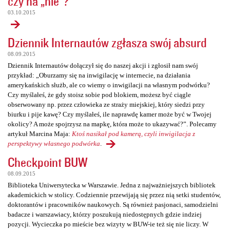
czy na „nie”?
03.10.2015
Dziennik Internautów zgłasza swój absurd
08.09.2015
Dziennik Internautów dołączył się do naszej akcji i zgłosił nam swój
przykład: „Oburzamy się na inwigilację w internecie, na działania
amerykańskich służb, ale co wiemy o inwigilacji na własnym podwórku?
Czy myślałeś, że gdy stoisz sobie pod blokiem, możesz być ciągle
obserwowany np. przez człowieka ze straży miejskiej, który siedzi przy
biurku i pije kawę? Czy myślałeś, ile naprawdę kamer może być w Twojej
okolicy? A może spojrzysz na mapkę, która może to ukazywać?”. Polecamy
artykuł Marcina Maja:
Ktoś nasikał pod kamerą, czyli inwigilacja z
perspektywy własnego podwórka
.
Checkpoint BUW
08.09.2015
Biblioteka Uniwersytecka w Warszawie. Jedna z najważniejszych bibliotek
akademickich w stolicy. Codziennie przewijają się przez nią setki studentów,
doktorantów i pracowników naukowych. Są również pasjonaci, samodzielni
badacze i warszawiacy, którzy poszukują niedostępnych gdzie indziej
pozycji. Wycieczka po mieście bez wizyty w BUW-ie też się nie liczy. W