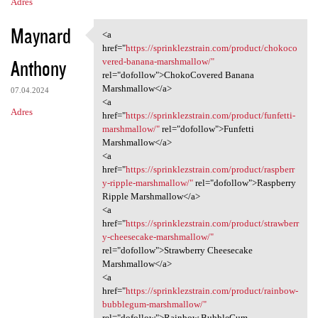
Adres
Maynard
<a
<a href="https:/
href="
https://sprinklezstrain.com/product/chokoco
Anthony
vered-banana-marshmallow/"
rel="dofollow">ChokoCovered Banana
Marshmallow</a>
07.04.2024
<a
Adres
href="
https://sprinklezstrain.com/product/funfetti-
marshmallow/"
rel="dofollow">Funfetti
Marshmallow</a>
<a
href="
https://sprinklezstrain.com/product/raspberr
y-ripple-marshmallow/"
rel="dofollow">Raspberry
Ripple Marshmallow</a>
<a
href="
https://sprinklezstrain.com/product/strawberr
y-cheesecake-marshmallow/"
rel="dofollow">Strawberry Cheesecake
Marshmallow</a>
<a
href="
https://sprinklezstrain.com/product/rainbow-
bubblegum-marshmallow/"
rel="dofollow">Rainbow BubbleGum