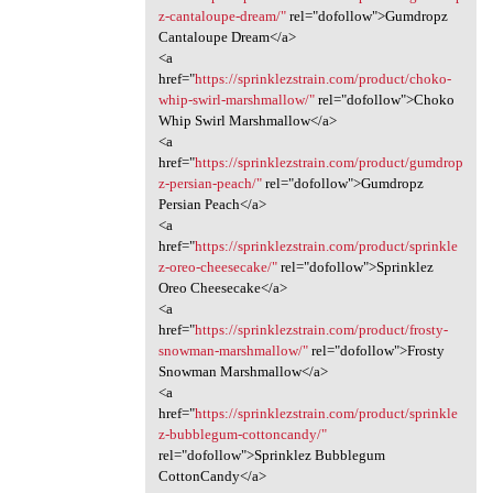
z-cantaloupe-dream/"
rel="dofollow">Gumdropz
Cantaloupe Dream</a>
<a
href="
https://sprinklezstrain.com/product/choko-
whip-swirl-marshmallow/"
rel="dofollow">Choko
Whip Swirl Marshmallow</a>
<a
href="
https://sprinklezstrain.com/product/gumdrop
z-persian-peach/"
rel="dofollow">Gumdropz
Persian Peach</a>
<a
href="
https://sprinklezstrain.com/product/sprinkle
z-oreo-cheesecake/"
rel="dofollow">Sprinklez
Oreo Cheesecake</a>
<a
href="
https://sprinklezstrain.com/product/frosty-
snowman-marshmallow/"
rel="dofollow">Frosty
Snowman Marshmallow</a>
<a
href="
https://sprinklezstrain.com/product/sprinkle
z-bubblegum-cottoncandy/"
rel="dofollow">Sprinklez Bubblegum
CottonCandy</a>