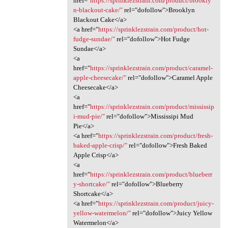
href="
https://sprinklezstrain.com/product/brookly
n-blackout-cake/"
rel="dofollow">Brooklyn
Blackout Cake</a>
<a href="
https://sprinklezstrain.com/product/hot-
fudge-sundae/"
rel="dofollow">Hot Fudge
Sundae</a>
<a
href="
https://sprinklezstrain.com/product/caramel-
apple-cheesecake/"
rel="dofollow">Caramel Apple
Cheesecake</a>
<a
href="
https://sprinklezstrain.com/product/mississip
i-mud-pie/"
rel="dofollow">Mississipi Mud
Pie</a>
<a href="
https://sprinklezstrain.com/product/fresh-
baked-apple-crisp/"
rel="dofollow">Fresh Baked
Apple Crisp</a>
<a
href="
https://sprinklezstrain.com/product/blueberr
y-shortcake/"
rel="dofollow">Blueberry
Shortcake</a>
<a href="
https://sprinklezstrain.com/product/juicy-
yellow-watermelon/"
rel="dofollow">Juicy Yellow
Watermelon</a>