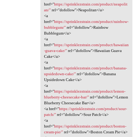
href="
https://sprinklezstrain.com/product/neapolit
an/"
rel="dofollow">Neapolitan</a>
<a
href="
https://sprinklezstrain.com/product/rainbow-
bubblegum/"
rel="dofollow">Rainbow
Bubblegum</a>
<a
href="
https://sprinklezstrain.com/product/hawaiian
-guava-cake/"
rel="dofollow">Hawaiian Guava
Cake</a>
<a
href="
https://sprinklezstrain.com/product/banana-
upsidedown-cake/"
rel="dofollow">Banana
Upsidedown Cake</a>
<a
href="
https://sprinklezstrain.com/product/lemon-
blueberry-cheesecake-bar/"
rel="dofollow">Lemon
Blueberry Cheesecake Bar</a>
<a href="
https://sprinklezstrain.com/product/sour-
patch/"
rel="dofollow">Sour Patch</a>
<a
href="
https://sprinklezstrain.com/product/boston-
cream-pie/"
rel="dofollow">Boston Cream Pie</a>