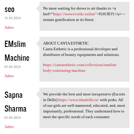
seo
No more waiting for shows to air thanks to <a
No more waiting for shows to
href="
https://www.tvwiki.online">
티비위키</a>—
31.03.2024
instant gratification at its finest.
Adres
EMslim
ABOUT CANTA ESTHETIC
ABOUT CANTA ESTHETIC
Canta Esthetic is a professional developer and
Machine
distributor of beauty equipments and solutions.
https://cantaesthetic.com/collections/emslim-
01.04.2024
body-contouring-machine
Adres
Sapna
We provide the best and most inexpensive (Escorts
We provide the best and most
in Delhi)
https://www.ishadelhi.in/
with perks. All
Sharma
of our girls are well-mannered, educated, and, most
importantly, professional. They understand how to
meet the specific needs of each consumer.
02.04.2024
Adres