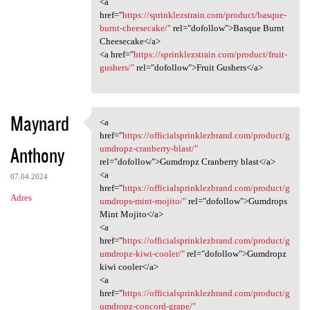
<a
href="
https://sprinklezstrain.com/product/basque-
burnt-cheesecake/"
rel="dofollow">Basque Burnt
Cheesecake</a>
<a href="
https://sprinklezstrain.com/product/fruit-
gushers/"
rel="dofollow">Fruit Gushers</a>
Maynard
<a
<a href="https:/
href="
https://officialsprinklezbrand.com/product/g
Anthony
umdropz-cranberry-blast/"
rel="dofollow">Gumdropz Cranberry blast</a>
<a
07.04.2024
href="
https://officialsprinklezbrand.com/product/g
Adres
umdrops-mint-mojito/"
rel="dofollow">Gumdrops
Mint Mojito</a>
<a
href="
https://officialsprinklezbrand.com/product/g
umdropz-kiwi-cooler/"
rel="dofollow">Gumdropz
kiwi cooler</a>
<a
href="
https://officialsprinklezbrand.com/product/g
umdropz-concord-grape/"