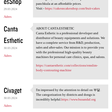
esShop
panchkula at an affordable prices.
Visit:-
https://cakesncakesshop.com/fruit-cakes
29.03.2024
Adres
Canta
ABOUT CANTA ESTHETIC
ABOUT CANTA ESTHETIC
Canta Esthetic is a professional developer and
Esthetic
distributor of beauty equipments and solutions. We
have a complete service from R&D, production,
sales and after-sales. Our mission is to provide you
30.03.2024
with the professional high-quality beauty
Adres
machines for personal care clinics, spas, and salons.
https://cantaesthetic.com/collections/emslim-
body-contouring-machine
Civaget
I'm impressed by the attention to detail on 부달.
I'm impressed by the
The categorization by districts and dongs is
30.03.2024
incredibly helpful.
https://www.busandal.org
Adres