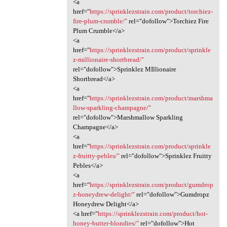
<a
href="
https://sprinklezstrain.com/product/torchiez-
fire-plum-crumble/"
rel="dofollow">Torchiez Fire
Plum Crumble</a>
<a
href="
https://sprinklezstrain.com/product/sprinkle
z-millionaire-shortbread/"
rel="dofollow">Sprinklez MIllionaire
Shortbread</a>
<a
href="
https://sprinklezstrain.com/product/marshma
llow-sparkling-champagne/"
rel="dofollow">Marshmallow Sparkling
Champagne</a>
<a
href="
https://sprinklezstrain.com/product/sprinkle
z-fruitty-pebles/"
rel="dofollow">Sprinklez Fruitty
Pebles</a>
<a
href="
https://sprinklezstrain.com/product/gumdrop
z-honeydrew-delight/"
rel="dofollow">Gumdropz
Honeydrew Delight</a>
<a href="
https://sprinklezstrain.com/product/hot-
honey-butter-blondies/"
rel="dofollow">Hot