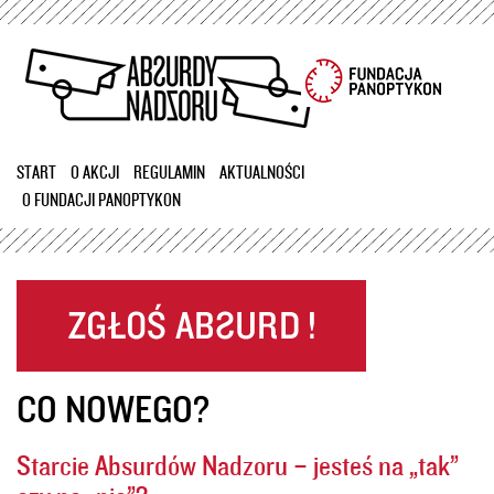
Przejdź
do
treści
START
O AKCJI
REGULAMIN
AKTUALNOŚCI
O FUNDACJI PANOPTYKON
CO NOWEGO?
Starcie Absurdów Nadzoru – jesteś na „tak”