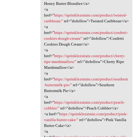
Honey Butter Blondies</a>
<a
href="
https://sprinklezstrain.com/product/twisted-
caribbean/"
rel="dofollow">Twisted Caribbean</a>
<a
href="
https://sprinklezstrain.com/product/confetti-
cookies-dough-cream/"
rel="dofollow">Confetti
Cookies Dough Cream</a>
<a
href="
https://sprinklezstrain.com/product/cherry-
ripe-marshmallow/"
rel="dofollow">Cherry Ripe
Marshmallow</a>
<a
href="
https://sprinklezstrain.com/product/southern
-buttermilk-pie/"
rel="dofollow">Southern
Buttermilk Pie</a>
<a
href="
https://sprinklezstrain.com/product/peach-
cobbler/"
rel="dofollow">Peach Cobbler</a>
<a href="
https://sprinklezstrain.com/product/pink-
vanilla-butter-cake/"
rel="dofollow">Pink Vanilla
Butter Cake</a>
<a