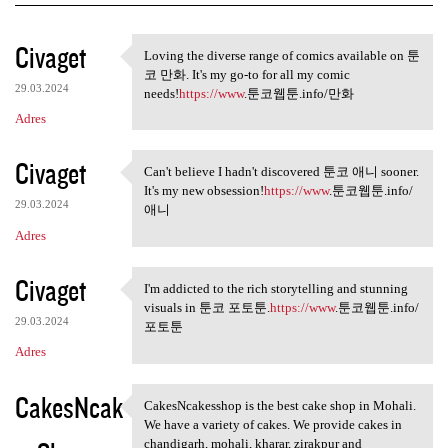
K
Civaget
Loving the diverse range of comics available on 툰
Loving the diverse range of
o
코 만화. It's my go-to for all my comic
29.03.2024
m
needs!
https://www
.툰코웹툰.info/만화
Adres
e
n
Civaget
Can't believe I hadn't discovered 툰코 애니 sooner.
t
Can't believe I hadn't
It's my new obsession!
https://www
.툰코웹툰.info/
a
29.03.2024
애니
r
Adres
z
Civaget
I'm addicted to the rich storytelling and stunning
e
I'm addicted to the rich
visuals in 툰코 포토툰.
https://www
.툰코웹툰.info/
29.03.2024
포토툰
Adres
CakesNcak
CakesNcakesshop is the best cake shop in Mohali.
CakesNcakesshop is the best
We have a variety of cakes. We provide cakes in
chandigarh, mohali, kharar, zirakpur and