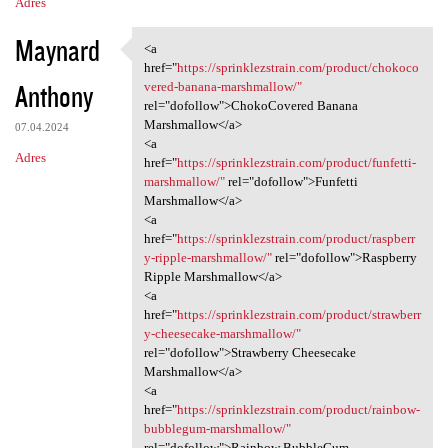
Adres
Maynard
<a
<a href="https:/
href="
https://sprinklezstrain.com/product/chokoco
Anthony
vered-banana-marshmallow/"
rel="dofollow">ChokoCovered Banana
Marshmallow</a>
07.04.2024
<a
Adres
href="
https://sprinklezstrain.com/product/funfetti-
marshmallow/"
rel="dofollow">Funfetti
Marshmallow</a>
<a
href="
https://sprinklezstrain.com/product/raspberr
y-ripple-marshmallow/"
rel="dofollow">Raspberry
Ripple Marshmallow</a>
<a
href="
https://sprinklezstrain.com/product/strawberr
y-cheesecake-marshmallow/"
rel="dofollow">Strawberry Cheesecake
Marshmallow</a>
<a
href="
https://sprinklezstrain.com/product/rainbow-
bubblegum-marshmallow/"
rel="dofollow">Rainbow BubbleGum