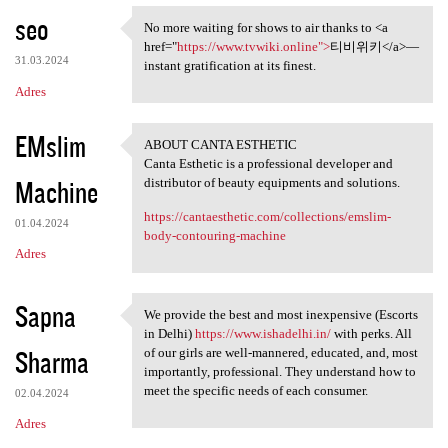
seo
No more waiting for shows to air thanks to <a
No more waiting for shows to
href="
https://www.tvwiki.online">
티비위키</a>—
31.03.2024
instant gratification at its finest.
Adres
EMslim
ABOUT CANTA ESTHETIC
ABOUT CANTA ESTHETIC
Canta Esthetic is a professional developer and
Machine
distributor of beauty equipments and solutions.
https://cantaesthetic.com/collections/emslim-
01.04.2024
body-contouring-machine
Adres
Sapna
We provide the best and most inexpensive (Escorts
We provide the best and most
in Delhi)
https://www.ishadelhi.in/
with perks. All
Sharma
of our girls are well-mannered, educated, and, most
importantly, professional. They understand how to
meet the specific needs of each consumer.
02.04.2024
Adres