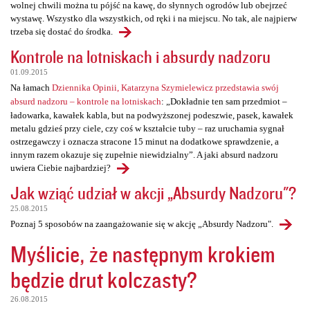
wolnej chwili można tu pójść na kawę, do słynnych ogrodów lub obejrzeć
wystawę. Wszystko dla wszystkich, od ręki i na miejscu. No tak, ale najpierw
trzeba się dostać do środka.
Kontrole na lotniskach i absurdy nadzoru
01.09.2015
Na łamach
Dziennika Opinii, Katarzyna Szymielewicz przedstawia swój
absurd nadzoru – kontrole na lotniskach
: „Dokładnie ten sam przedmiot –
ładowarka, kawałek kabla, but na podwyższonej podeszwie, pasek, kawałek
metalu gdzieś przy ciele, czy coś w kształcie tuby – raz uruchamia sygnał
ostrzegawczy i oznacza stracone 15 minut na dodatkowe sprawdzenie, a
innym razem okazuje się zupełnie niewidzialny”. A jaki absurd nadzoru
uwiera Ciebie najbardziej?
Jak wziąć udział w akcji „Absurdy Nadzoru"?
25.08.2015
Poznaj 5 sposobów na zaangażowanie się w akcję „Absurdy Nadzoru".
Myślicie, że następnym krokiem
będzie drut kolczasty?
26.08.2015