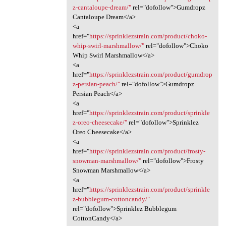
z-cantaloupe-dream/"
rel="dofollow">Gumdropz
Cantaloupe Dream</a>
<a
href="
https://sprinklezstrain.com/product/choko-
whip-swirl-marshmallow/"
rel="dofollow">Choko
Whip Swirl Marshmallow</a>
<a
href="
https://sprinklezstrain.com/product/gumdrop
z-persian-peach/"
rel="dofollow">Gumdropz
Persian Peach</a>
<a
href="
https://sprinklezstrain.com/product/sprinkle
z-oreo-cheesecake/"
rel="dofollow">Sprinklez
Oreo Cheesecake</a>
<a
href="
https://sprinklezstrain.com/product/frosty-
snowman-marshmallow/"
rel="dofollow">Frosty
Snowman Marshmallow</a>
<a
href="
https://sprinklezstrain.com/product/sprinkle
z-bubblegum-cottoncandy/"
rel="dofollow">Sprinklez Bubblegum
CottonCandy</a>