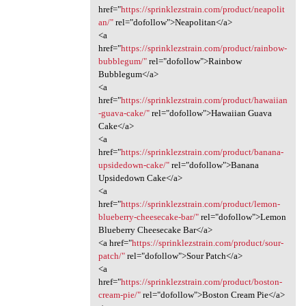
href="
https://sprinklezstrain.com/product/neapolit
an/"
rel="dofollow">Neapolitan</a>
<a
href="
https://sprinklezstrain.com/product/rainbow-
bubblegum/"
rel="dofollow">Rainbow
Bubblegum</a>
<a
href="
https://sprinklezstrain.com/product/hawaiian
-guava-cake/"
rel="dofollow">Hawaiian Guava
Cake</a>
<a
href="
https://sprinklezstrain.com/product/banana-
upsidedown-cake/"
rel="dofollow">Banana
Upsidedown Cake</a>
<a
href="
https://sprinklezstrain.com/product/lemon-
blueberry-cheesecake-bar/"
rel="dofollow">Lemon
Blueberry Cheesecake Bar</a>
<a href="
https://sprinklezstrain.com/product/sour-
patch/"
rel="dofollow">Sour Patch</a>
<a
href="
https://sprinklezstrain.com/product/boston-
cream-pie/"
rel="dofollow">Boston Cream Pie</a>