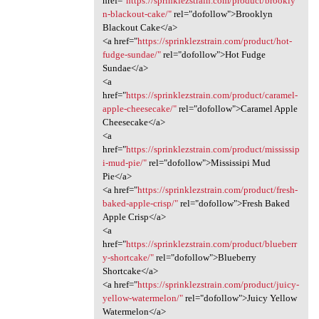
href="
https://sprinklezstrain.com/product/brookly
n-blackout-cake/"
rel="dofollow">Brooklyn
Blackout Cake</a>
<a href="
https://sprinklezstrain.com/product/hot-
fudge-sundae/"
rel="dofollow">Hot Fudge
Sundae</a>
<a
href="
https://sprinklezstrain.com/product/caramel-
apple-cheesecake/"
rel="dofollow">Caramel Apple
Cheesecake</a>
<a
href="
https://sprinklezstrain.com/product/mississip
i-mud-pie/"
rel="dofollow">Mississipi Mud
Pie</a>
<a href="
https://sprinklezstrain.com/product/fresh-
baked-apple-crisp/"
rel="dofollow">Fresh Baked
Apple Crisp</a>
<a
href="
https://sprinklezstrain.com/product/blueberr
y-shortcake/"
rel="dofollow">Blueberry
Shortcake</a>
<a href="
https://sprinklezstrain.com/product/juicy-
yellow-watermelon/"
rel="dofollow">Juicy Yellow
Watermelon</a>