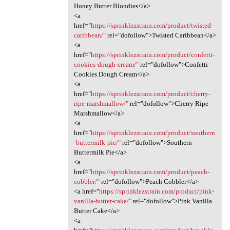
Honey Butter Blondies</a>
<a
href="
https://sprinklezstrain.com/product/twisted-
caribbean/"
rel="dofollow">Twisted Caribbean</a>
<a
href="
https://sprinklezstrain.com/product/confetti-
cookies-dough-cream/"
rel="dofollow">Confetti
Cookies Dough Cream</a>
<a
href="
https://sprinklezstrain.com/product/cherry-
ripe-marshmallow/"
rel="dofollow">Cherry Ripe
Marshmallow</a>
<a
href="
https://sprinklezstrain.com/product/southern
-buttermilk-pie/"
rel="dofollow">Southern
Buttermilk Pie</a>
<a
href="
https://sprinklezstrain.com/product/peach-
cobbler/"
rel="dofollow">Peach Cobbler</a>
<a href="
https://sprinklezstrain.com/product/pink-
vanilla-butter-cake/"
rel="dofollow">Pink Vanilla
Butter Cake</a>
<a