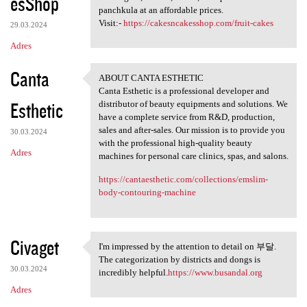
esShop
panchkula at an affordable prices.
Visit:-
https://cakesncakesshop.com/fruit-cakes
29.03.2024
Adres
Canta
ABOUT CANTA ESTHETIC
ABOUT CANTA ESTHETIC
Canta Esthetic is a professional developer and
Esthetic
distributor of beauty equipments and solutions. We
have a complete service from R&D, production,
sales and after-sales. Our mission is to provide you
30.03.2024
with the professional high-quality beauty
Adres
machines for personal care clinics, spas, and salons.
https://cantaesthetic.com/collections/emslim-
body-contouring-machine
Civaget
I'm impressed by the attention to detail on 부달.
I'm impressed by the
The categorization by districts and dongs is
30.03.2024
incredibly helpful.
https://www.busandal.org
Adres