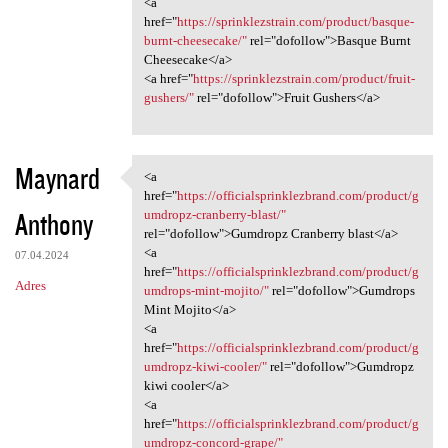
<a
href="
https://sprinklezstrain.com/product/basque-
burnt-cheesecake/"
rel="dofollow">Basque Burnt
Cheesecake</a>
<a href="
https://sprinklezstrain.com/product/fruit-
gushers/"
rel="dofollow">Fruit Gushers</a>
Maynard
<a
<a href="https:/
href="
https://officialsprinklezbrand.com/product/g
Anthony
umdropz-cranberry-blast/"
rel="dofollow">Gumdropz Cranberry blast</a>
<a
07.04.2024
href="
https://officialsprinklezbrand.com/product/g
Adres
umdrops-mint-mojito/"
rel="dofollow">Gumdrops
Mint Mojito</a>
<a
href="
https://officialsprinklezbrand.com/product/g
umdropz-kiwi-cooler/"
rel="dofollow">Gumdropz
kiwi cooler</a>
<a
href="
https://officialsprinklezbrand.com/product/g
umdropz-concord-grape/"