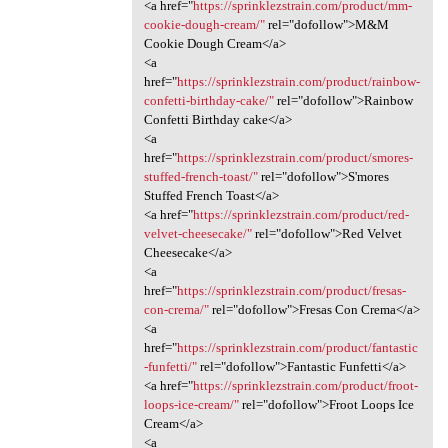
<a href="
https://sprinklezstrain.com/product/mm-
cookie-dough-cream/"
rel="dofollow">M&M
Cookie Dough Cream</a>
<a
href="
https://sprinklezstrain.com/product/rainbow-
confetti-birthday-cake/"
rel="dofollow">Rainbow
Confetti Birthday cake</a>
<a
href="
https://sprinklezstrain.com/product/smores-
stuffed-french-toast/"
rel="dofollow">S'mores
Stuffed French Toast</a>
<a href="
https://sprinklezstrain.com/product/red-
velvet-cheesecake/"
rel="dofollow">Red Velvet
Cheesecake</a>
<a
href="
https://sprinklezstrain.com/product/fresas-
con-crema/"
rel="dofollow">Fresas Con Crema</a>
<a
href="
https://sprinklezstrain.com/product/fantastic
-funfetti/"
rel="dofollow">Fantastic Funfetti</a>
<a href="
https://sprinklezstrain.com/product/froot-
loops-ice-cream/"
rel="dofollow">Froot Loops Ice
Cream</a>
<a