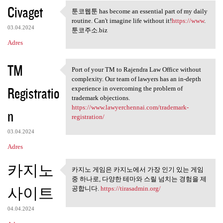
Civaget
툰코웹툰 has become an essential part of my daily
툰코웹툰 has become an essential
routine. Can't imagine life without it!
https://www
.
03.04.2024
툰코주소.biz
Adres
TM
Port of your TM to Rajendra Law Office without
Port of your TM to Rajendra
complexity. Our team of lawyers has an in-depth
Registratio
experience in overcoming the problem of
trademark objections.
https://www.lawyerchennai.com/trademark-
n
registration/
03.04.2024
Adres
카지노
카지노 게임은 카지노에서 가장 인기 있는 게임
카지노 게임은 카지노에서 가장
중 하나로, 다양한 테마와 스릴 넘치는 경험을 제
인기 있는 게임 중
사이트
공합니다.
https://tirasadmin.org/
04.04.2024