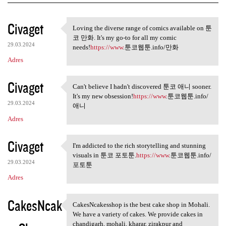
K
Civaget
Loving the diverse range of comics available on 툰
Loving the diverse range of
o
코 만화. It's my go-to for all my comic
29.03.2024
m
needs!
https://www
.툰코웹툰.info/만화
Adres
e
n
Civaget
Can't believe I hadn't discovered 툰코 애니 sooner.
t
Can't believe I hadn't
It's my new obsession!
https://www
.툰코웹툰.info/
a
29.03.2024
애니
r
Adres
z
Civaget
I'm addicted to the rich storytelling and stunning
e
I'm addicted to the rich
visuals in 툰코 포토툰.
https://www
.툰코웹툰.info/
29.03.2024
포토툰
Adres
CakesNcak
CakesNcakesshop is the best cake shop in Mohali.
CakesNcakesshop is the best
We have a variety of cakes. We provide cakes in
chandigarh, mohali, kharar, zirakpur and