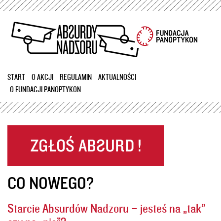
Przejdź
do
treści
START
O AKCJI
REGULAMIN
AKTUALNOŚCI
O FUNDACJI PANOPTYKON
CO NOWEGO?
Starcie Absurdów Nadzoru – jesteś na „tak”