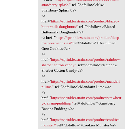
strawberry-splash/"
rel="dofollow">Kiwi
Strawberry Splash</a>
<a
href="
https://sprinklezstrain.com/product/blazed-
buttermilk-doughnuts/"
rel="dofollow">Blazed
Buttermilk Doughnuts</a>
<a href="
https://sprinklezstrain.com/product/deep-
fried-oreo-cookies/"
rel="dofollow">Deep Fried
Oreo Cookies</a>
<a
href="
https://sprinklezstrain.com/product/rainbow-
sherbet-cotton-candy/"
rel="dofollow">Rainbow
Sherbet Cotton Candy</a>
<a
href="
https://sprinklezstrain.com/product/mandari
n-lime/"
rel="dofollow">Mandarin Lime</a>
<a
href="
https://sprinklezstrain.com/product/strawberr
y-banana-pudding/"
rel="dofollow">Strawberry
Banana Pudding</a>
<a
href="
https://sprinklezstrain.com/product/cookies-
monster/"
rel="dofollow">Cookies Monster</a>