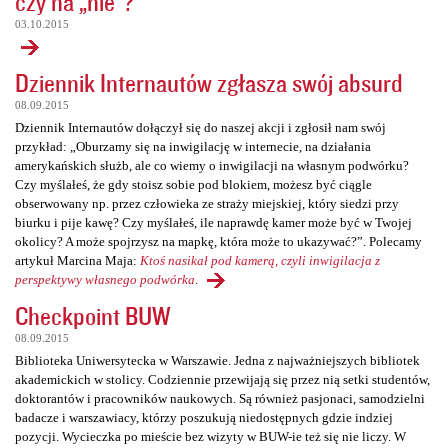
czy na „nie”?
03.10.2015
Dziennik Internautów zgłasza swój absurd
08.09.2015
Dziennik Internautów dołączył się do naszej akcji i zgłosił nam swój
przykład: „Oburzamy się na inwigilację w internecie, na działania
amerykańskich służb, ale co wiemy o inwigilacji na własnym podwórku?
Czy myślałeś, że gdy stoisz sobie pod blokiem, możesz być ciągle
obserwowany np. przez człowieka ze straży miejskiej, który siedzi przy
biurku i pije kawę? Czy myślałeś, ile naprawdę kamer może być w Twojej
okolicy? A może spojrzysz na mapkę, która może to ukazywać?”. Polecamy
artykuł Marcina Maja:
Ktoś nasikał pod kamerą, czyli inwigilacja z
perspektywy własnego podwórka
.
Checkpoint BUW
08.09.2015
Biblioteka Uniwersytecka w Warszawie. Jedna z najważniejszych bibliotek
akademickich w stolicy. Codziennie przewijają się przez nią setki studentów,
doktorantów i pracowników naukowych. Są również pasjonaci, samodzielni
badacze i warszawiacy, którzy poszukują niedostępnych gdzie indziej
pozycji. Wycieczka po mieście bez wizyty w BUW-ie też się nie liczy. W