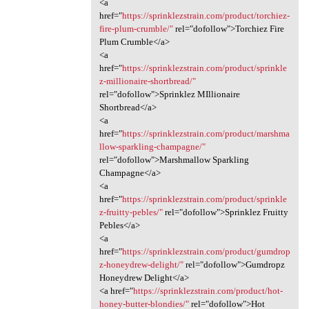
<a
href="
https://sprinklezstrain.com/product/torchiez-
fire-plum-crumble/"
rel="dofollow">Torchiez Fire
Plum Crumble</a>
<a
href="
https://sprinklezstrain.com/product/sprinkle
z-millionaire-shortbread/"
rel="dofollow">Sprinklez MIllionaire
Shortbread</a>
<a
href="
https://sprinklezstrain.com/product/marshma
llow-sparkling-champagne/"
rel="dofollow">Marshmallow Sparkling
Champagne</a>
<a
href="
https://sprinklezstrain.com/product/sprinkle
z-fruitty-pebles/"
rel="dofollow">Sprinklez Fruitty
Pebles</a>
<a
href="
https://sprinklezstrain.com/product/gumdrop
z-honeydrew-delight/"
rel="dofollow">Gumdropz
Honeydrew Delight</a>
<a href="
https://sprinklezstrain.com/product/hot-
honey-butter-blondies/"
rel="dofollow">Hot