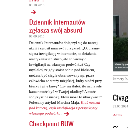
03.10.2015
Dziennik Internautów
zgłasza swój absurd
08.09.2015
Dziennik Internautów dołączył się do naszej
akcji i zgłosił nam swój przykład: „Oburzamy
się na inwigilację w internecie, na działania
amerykańskich służb, ale co wiemy o
inwigilacji na własnym podwórku? Czy
myślałeś, że gdy stoisz sobie pod blokiem,
możesz być ciągle obserwowany np. przez
kamery-b
człowieka ze straży miejskiej, który siedzi przy
biurku i pije kawę? Czy myślałeś, ile naprawdę
kamer może być w Twojej okolicy? A może
K
Civag
spojrzysz na mapkę, która może to ukazywać?”.
o
Polecamy artykuł Marcina Maja:
Ktoś nasikał
29.03.202
m
pod kamerą, czyli inwigilacja z perspektywy
własnego podwórka
.
Adres
e
Checkpoint BUW
n