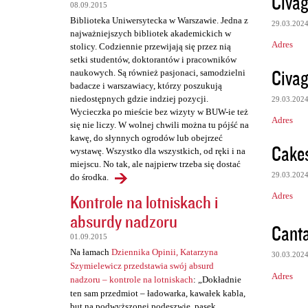
Civag
08.09.2015
t
Biblioteka Uniwersytecka w Warszawie. Jedna z
29.03.202
a
najważniejszych bibliotek akademickich w
Adres
stolicy. Codziennie przewijają się przez nią
r
setki studentów, doktorantów i pracowników
z
Civag
naukowych. Są również pasjonaci, samodzielni
badacze i warszawiacy, którzy poszukują
e
niedostępnych gdzie indziej pozycji.
29.03.202
Wycieczka po mieście bez wizyty w BUW-ie też
Adres
się nie liczy. W wolnej chwili można tu pójść na
kawę, do słynnych ogrodów lub obejrzeć
Cake
wystawę. Wszystko dla wszystkich, od ręki i na
miejscu. No tak, ale najpierw trzeba się dostać
29.03.202
do środka.
Adres
Kontrole na lotniskach i
absurdy nadzoru
Canta
01.09.2015
Na łamach
Dziennika Opinii, Katarzyna
30.03.202
Szymielewicz przedstawia swój absurd
Adres
nadzoru – kontrole na lotniskach
: „Dokładnie
ten sam przedmiot – ładowarka, kawałek kabla,
but na podwyższonej podeszwie, pasek,