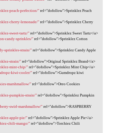
inklez-peach-perfection/"
rel="dofollow">Sprinklez Peach
inklez-cherry-lemonade/"
rel="dofollow">Sprinklez Cherry
nklez-sweet-tartz/"
rel="dofollow">Sprinklez Sweet Tartz</a>
ton-candy-sprinkles/"
rel="dofollow">Sprinklez Cotton
y-sprinkles-strain/"
rel="dofollow">Sprinklez Candy Apple
nklez-strain/"
rel="dofollow">Original Sprinklez Brand</a>
inklez-mint-chip/"
rel="dofollow">Sprinklez Mint Chip</a>
mdropz-kiwi-cooler/"
rel="dofollow">Gumdropz kiwi
okies-marshmallow/"
rel="dofollow">Oreo Cookies
inklez-pumpkin-strain/"
rel="dofollow">Sprinklez Pumpkin
pberry-swirl-marshmallow/"
rel="dofollow">RASPBERRY
inklez-apple-pie/"
rel="dofollow">Sprinklez Apple Pie</a>
chiez-chili-mango/"
rel="dofollow">Torchiez Chili