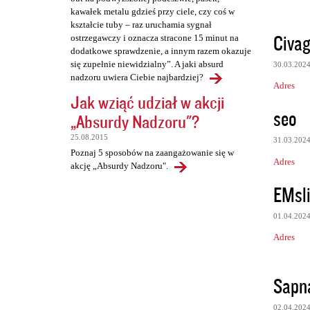
kawałek metalu gdzieś przy ciele, czy coś w
kształcie tuby – raz uruchamia sygnał
Civag
ostrzegawczy i oznacza stracone 15 minut na
dodatkowe sprawdzenie, a innym razem okazuje
się zupełnie niewidzialny”. A jaki absurd
30.03.202
nadzoru uwiera Ciebie najbardziej?
Adres
Jak wziąć udział w akcji
seo
„Absurdy Nadzoru"?
25.08.2015
31.03.202
Poznaj 5 sposobów na zaangażowanie się w
Adres
akcję „Absurdy Nadzoru".
EMsl
01.04.202
Adres
Sapn
02.04.202