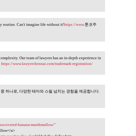
outine. Can't imagine life without it!
https://www
.툰코주
complexity. Our team of lawyers has an in-depth experience in
.
https://www.lawyerchennai.com/trademark-registration/
 중 하나로, 다양한 테마와 스릴 넘치는 경험을 제공합니다.
 인기 있는 게임 중
hokocovered-banana-marshmallow/"
llow</a>