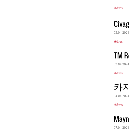
Adres
Civag
03.04.202
Adres
TM Re
03.04.202
Adres
카
04.04.202
Adres
Mayn
07.04.202