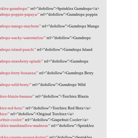
rinklez-gumdropz/"
rel="dofollow">Sprinklez Gumdropz</a>
umdropz-poppin-papaya/"
rel="dofollow">Gumdropz poppin
gumdropz-mango-mayhem/"
rel="dofollow">Gumdropz Mango
umdropz-wacky-watermelon/"
rel="dofollow">Gumdropz
mdropz-island-punch/"
rel="dofollow">Gumdropz Island
mdropz-strawberry-splash/"
rel="dofollow">Gumdropz
mdropz-berry-bonanza/"
rel="dofollow">Gumdropz Berry
mdropz-wild-berry/"
rel="dofollow">Gumdropz Wild
chiez-blazin-banana/"
rel="dofollow">Torchiez Blazin
hiez-red-hotz/"
rel="dofollow">Torchiez Red Hotz</a>
hiez/"
rel="dofollow">Original Torchiez</a>
efruit-cooler/"
rel="dofollow">Grapefruit Cooler</a>
rinklez-marshmallow-madness/"
rel="dofollow">Sprinklez
inklez-creamy-peanut-butter/"
rel="dofollow">Sprinklez