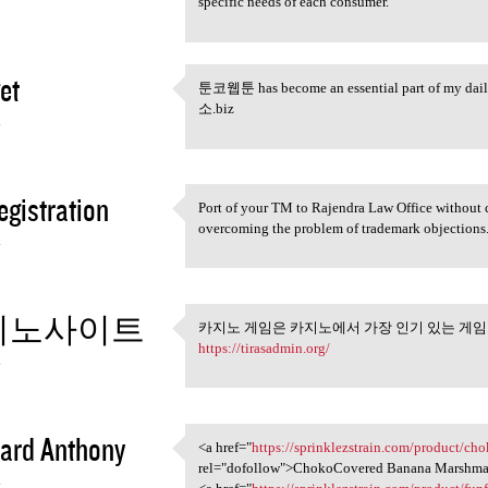
specific needs of each consumer.
et
툰코웹툰 has become an essential part of my daily r
툰코웹툰 has become an essential
소.biz
4
gistration
Port of your TM to Rajendra Law Office without 
Port of your TM to Rajendra
overcoming the problem of trademark objections
4
지노사이트
카지노 게임은 카지노에서 가장 인기 있는 게임
카지노 게임은 카지노에서 가장
https://tirasadmin.org/
4
ard Anthony
<a href="
https://sprinklezstrain.com/product/c
<a href="https:/
rel="dofollow">ChokoCovered Banana Marshma
4