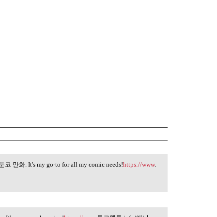
n 툰코 만화. It's my go-to for all my comic needs!
https://www
.