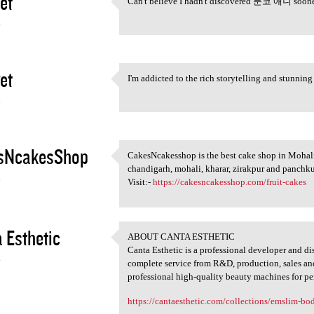
et
Can't believe I hadn't discovered 툰코 애니 sooner
Can't believe I hadn't
4
et
I'm addicted to the rich storytelling and stun
I'm addicted to the rich
4
sNcakesShop
CakesNcakesshop is the best cake shop in Mohali
CakesNcakesshop is the best
chandigarh, mohali, kharar, zirakpur and panchkul
4
Visit:-
https://cakesncakesshop.com/fruit-cakes
 Esthetic
ABOUT CANTA ESTHETIC
ABOUT CANTA ESTHETIC
Canta Esthetic is a professional developer and d
4
complete service from R&D, production, sales and 
professional high-quality beauty machines for per
https://cantaesthetic.com/collections/emslim-b