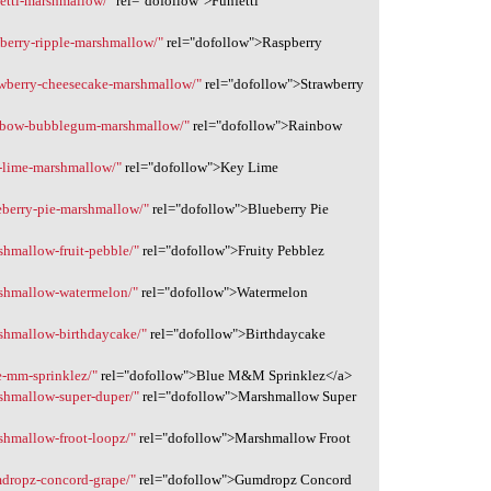
fetti-marshmallow/"
rel="dofollow">Funfetti
pberry-ripple-marshmallow/"
rel="dofollow">Raspberry
rawberry-cheesecake-marshmallow/"
rel="dofollow">Strawberry
ainbow-bubblegum-marshmallow/"
rel="dofollow">Rainbow
y-lime-marshmallow/"
rel="dofollow">Key Lime
ueberry-pie-marshmallow/"
rel="dofollow">Blueberry Pie
shmallow-fruit-pebble/"
rel="dofollow">Fruity Pebblez
arshmallow-watermelon/"
rel="dofollow">Watermelon
rshmallow-birthdaycake/"
rel="dofollow">Birthdaycake
ue-mm-sprinklez/"
rel="dofollow">Blue M&M Sprinklez</a>
rshmallow-super-duper/"
rel="dofollow">Marshmallow Super
rshmallow-froot-loopz/"
rel="dofollow">Marshmallow Froot
mdropz-concord-grape/"
rel="dofollow">Gumdropz Concord