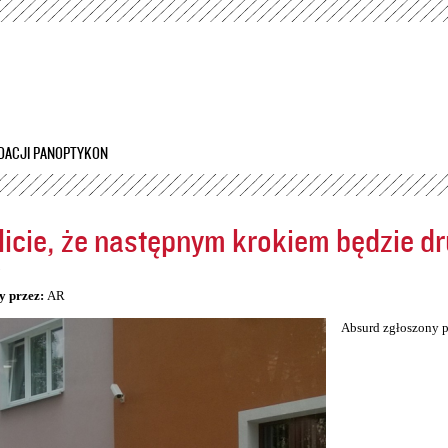
Przejdź
do
treści
DACJI PANOPTYKON
icie, że następnym krokiem będzie dr
5
y przez:
AR
Absurd zgłoszony p