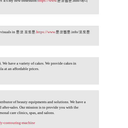
. It's my new obsession!
https://www
.툰코웹툰.info/애니
ning visuals in 툰코 포토툰.
https://www
.툰코웹툰.info/포토툰
. We have a variety of cakes. We provide cakes in
a at an affordable prices.
istributor of beauty equipments and solutions. We have a
after-sales. Our mission is to provide you with the
sonal care clinics, spas, and salons.
ody-contouring-machine