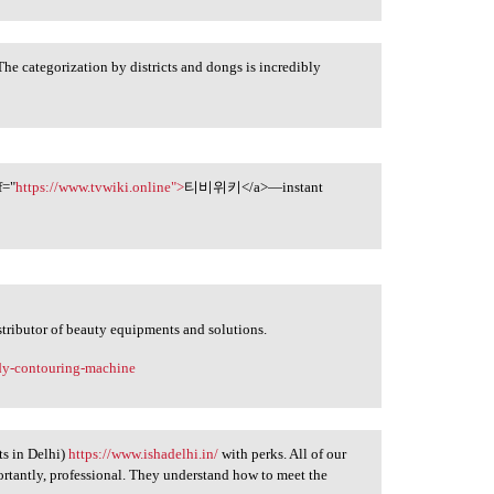
he categorization by districts and dongs is incredibly
f="
https://www.tvwiki.online">
티비위키</a>—instant
stributor of beauty equipments and solutions.
ody-contouring-machine
ts in Delhi)
https://www.ishadelhi.in/
with perks. All of our
ortantly, professional. They understand how to meet the