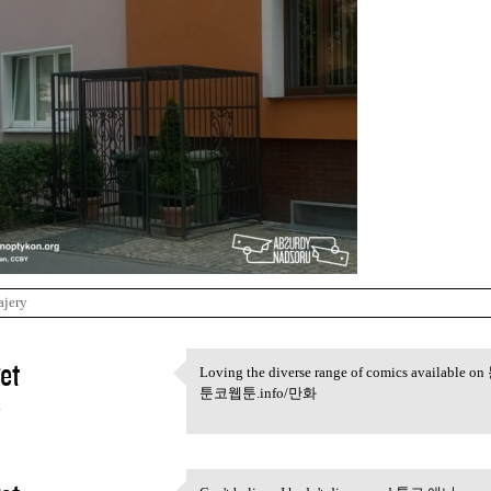
ajery
et
Loving the diverse range of comics available o
Loving the diverse range of
툰코웹툰.info/만화
4