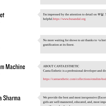
et
I'm impressed by the attention to detail on 부달. T
I'm impressed by the
helpful.
https://www.busandal.org
4
No more waiting for shows to air thanks to <a hre
No more waiting for shows to
gratification at its finest.
4
im Machine
ABOUT CANTA ESTHETIC
ABOUT CANTA ESTHETIC
Canta Esthetic is a professional developer and di
4
https://cantaesthetic.com/collections/emslim-b
a Sharma
We provide the best and most inexpensive (Escor
We provide the best and most
girls are well-mannered, educated, and, most imp
4