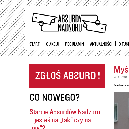
START
O AKCJI
REGULAMIN
AKTUALNOŚCI
O FUN
Myśl
26.08.201
Nadesłan
CO NOWEGO?
Starcie Absurdów Nadzoru
– jesteś na „tak” czy na
„nie”?