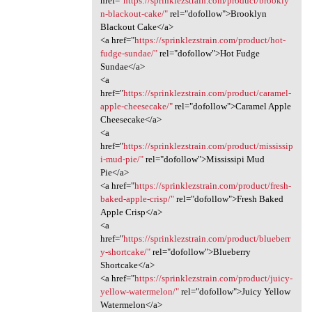
href="
https://sprinklezstrain.com/product/brookly
n-blackout-cake/"
rel="dofollow">Brooklyn
Blackout Cake</a>
<a href="
https://sprinklezstrain.com/product/hot-
fudge-sundae/"
rel="dofollow">Hot Fudge
Sundae</a>
<a
href="
https://sprinklezstrain.com/product/caramel-
apple-cheesecake/"
rel="dofollow">Caramel Apple
Cheesecake</a>
<a
href="
https://sprinklezstrain.com/product/mississip
i-mud-pie/"
rel="dofollow">Mississipi Mud
Pie</a>
<a href="
https://sprinklezstrain.com/product/fresh-
baked-apple-crisp/"
rel="dofollow">Fresh Baked
Apple Crisp</a>
<a
href="
https://sprinklezstrain.com/product/blueberr
y-shortcake/"
rel="dofollow">Blueberry
Shortcake</a>
<a href="
https://sprinklezstrain.com/product/juicy-
yellow-watermelon/"
rel="dofollow">Juicy Yellow
Watermelon</a>