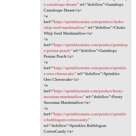
z-cantaloupe-dream/"
rel="dofollow">Gumdropz
Cantaloupe Dream</a>
<a
href="
https://sprinklezstrain.com/product/choko-
whip-swirl-marshmallow/"
rel="dofollow">Choko
Whip Swirl Marshmallow</a>
<a
href="
https://sprinklezstrain.com/product/gumdrop
z-persian-peach/"
rel="dofollow">Gumdropz
Persian Peach</a>
<a
href="
https://sprinklezstrain.com/product/sprinkle
z-oreo-cheesecake/"
rel="dofollow">Sprinklez
Oreo Cheesecake</a>
<a
href="
https://sprinklezstrain.com/product/frosty-
snowman-marshmallow/"
rel="dofollow">Frosty
Snowman Marshmallow</a>
<a
href="
https://sprinklezstrain.com/product/sprinkle
z-bubblegum-cottoncandy/"
rel="dofollow">Sprinklez Bubblegum
CottonCandy</a>