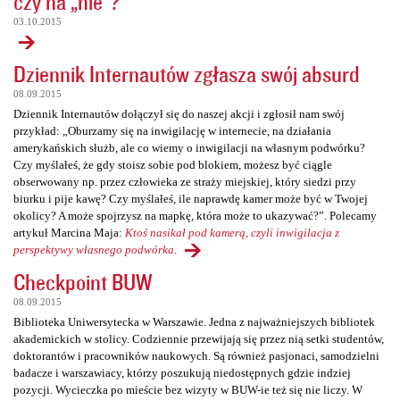
czy na „nie”?
03.10.2015
Dziennik Internautów zgłasza swój absurd
08.09.2015
Dziennik Internautów dołączył się do naszej akcji i zgłosił nam swój
przykład: „Oburzamy się na inwigilację w internecie, na działania
amerykańskich służb, ale co wiemy o inwigilacji na własnym podwórku?
Czy myślałeś, że gdy stoisz sobie pod blokiem, możesz być ciągle
obserwowany np. przez człowieka ze straży miejskiej, który siedzi przy
biurku i pije kawę? Czy myślałeś, ile naprawdę kamer może być w Twojej
okolicy? A może spojrzysz na mapkę, która może to ukazywać?”. Polecamy
artykuł Marcina Maja:
Ktoś nasikał pod kamerą, czyli inwigilacja z
perspektywy własnego podwórka
.
Checkpoint BUW
08.09.2015
Biblioteka Uniwersytecka w Warszawie. Jedna z najważniejszych bibliotek
akademickich w stolicy. Codziennie przewijają się przez nią setki studentów,
doktorantów i pracowników naukowych. Są również pasjonaci, samodzielni
badacze i warszawiacy, którzy poszukują niedostępnych gdzie indziej
pozycji. Wycieczka po mieście bez wizyty w BUW-ie też się nie liczy. W