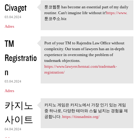
Civaget
툰코웹툰 has become an essential part of my daily
툰코웹툰 has become an essential
routine. Can't imagine life without it!
https://www
.
03.04.2024
툰코주소.biz
Adres
TM
Port of your TM to Rajendra Law Office without
Port of your TM to Rajendra
complexity. Our team of lawyers has an in-depth
Registratio
experience in overcoming the problem of
trademark objections.
https://www.lawyerchennai.com/trademark-
n
registration/
03.04.2024
Adres
카지노
카지노 게임은 카지노에서 가장 인기 있는 게임
카지노 게임은 카지노에서 가장
중 하나로, 다양한 테마와 스릴 넘치는 경험을 제
인기 있는 게임 중
사이트
공합니다.
https://tirasadmin.org/
04.04.2024