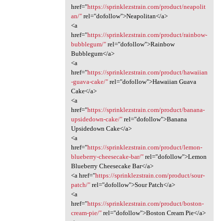
href="
https://sprinklezstrain.com/product/neapolit
an/"
rel="dofollow">Neapolitan</a>
<a
href="
https://sprinklezstrain.com/product/rainbow-
bubblegum/"
rel="dofollow">Rainbow
Bubblegum</a>
<a
href="
https://sprinklezstrain.com/product/hawaiian
-guava-cake/"
rel="dofollow">Hawaiian Guava
Cake</a>
<a
href="
https://sprinklezstrain.com/product/banana-
upsidedown-cake/"
rel="dofollow">Banana
Upsidedown Cake</a>
<a
href="
https://sprinklezstrain.com/product/lemon-
blueberry-cheesecake-bar/"
rel="dofollow">Lemon
Blueberry Cheesecake Bar</a>
<a href="
https://sprinklezstrain.com/product/sour-
patch/"
rel="dofollow">Sour Patch</a>
<a
href="
https://sprinklezstrain.com/product/boston-
cream-pie/"
rel="dofollow">Boston Cream Pie</a>