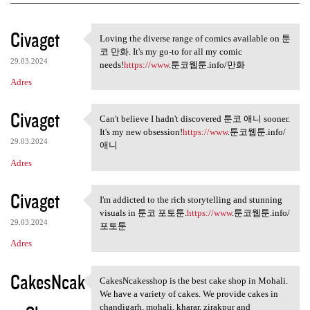
K
Civaget
Loving the diverse range of comics available on 툰
Loving the diverse range of
o
코 만화. It's my go-to for all my comic
29.03.2024
m
needs!
https://www
.툰코웹툰.info/만화
Adres
e
n
Civaget
Can't believe I hadn't discovered 툰코 애니 sooner.
t
Can't believe I hadn't
It's my new obsession!
https://www
.툰코웹툰.info/
a
29.03.2024
애니
r
Adres
z
Civaget
I'm addicted to the rich storytelling and stunning
e
I'm addicted to the rich
visuals in 툰코 포토툰.
https://www
.툰코웹툰.info/
29.03.2024
포토툰
Adres
CakesNcak
CakesNcakesshop is the best cake shop in Mohali.
CakesNcakesshop is the best
We have a variety of cakes. We provide cakes in
chandigarh, mohali, kharar, zirakpur and