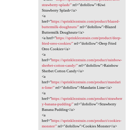
strawberry-splash/"
rel="dofollow">Kiwi
Strawberry Splash</a>
<a
href="
https://sprinklezstrain.com/product/blazed-
buttermilk-doughnuts/"
rel="dofollow">Blazed
Buttermilk Doughnuts</a>
<a href="
https://sprinklezstrain.com/product/deep-
fried-oreo-cookies/"
rel="dofollow">Deep Fried
Oreo Cookies</a>
<a
href="
https://sprinklezstrain.com/product/rainbow-
sherbet-cotton-candy/"
rel="dofollow">Rainbow
Sherbet Cotton Candy</a>
<a
href="
https://sprinklezstrain.com/product/mandari
n-lime/"
rel="dofollow">Mandarin Lime</a>
<a
href="
https://sprinklezstrain.com/product/strawberr
y-banana-pudding/"
rel="dofollow">Strawberry
Banana Pudding</a>
<a
href="
https://sprinklezstrain.com/product/cookies-
monster/"
rel="dofollow">Cookies Monster</a>