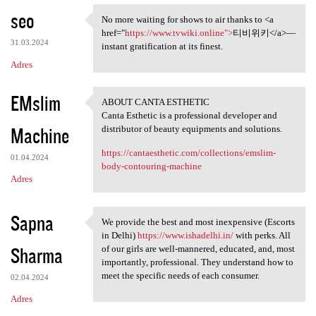
seo
No more waiting for shows to air thanks to <a
No more waiting for shows to
href="
https://www.tvwiki.online">
티비위키</a>—
31.03.2024
instant gratification at its finest.
Adres
EMslim
ABOUT CANTA ESTHETIC
ABOUT CANTA ESTHETIC
Canta Esthetic is a professional developer and
Machine
distributor of beauty equipments and solutions.
https://cantaesthetic.com/collections/emslim-
01.04.2024
body-contouring-machine
Adres
Sapna
We provide the best and most inexpensive (Escorts
We provide the best and most
in Delhi)
https://www.ishadelhi.in/
with perks. All
Sharma
of our girls are well-mannered, educated, and, most
importantly, professional. They understand how to
meet the specific needs of each consumer.
02.04.2024
Adres