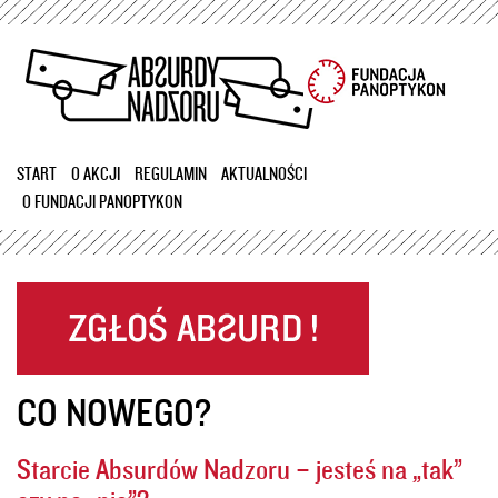
Przejdź
do
treści
START
O AKCJI
REGULAMIN
AKTUALNOŚCI
O FUNDACJI PANOPTYKON
CO NOWEGO?
Starcie Absurdów Nadzoru – jesteś na „tak”