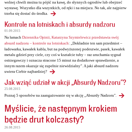
wolnej chwili można tu pójść na kawę, do słynnych ogrodów lub obejrzeć
wystawę. Wszystko dla wszystkich, od ręki i na miejscu. No tak, ale najpierw
trzeba się dostać do środka.
Kontrole na lotniskach i absurdy nadzoru
01.09.2015
Na łamach
Dziennika Opinii, Katarzyna Szymielewicz przedstawia swój
absurd nadzoru – kontrole na lotniskach
: „Dokładnie ten sam przedmiot –
ładowarka, kawałek kabla, but na podwyższonej podeszwie, pasek, kawałek
metalu gdzieś przy ciele, czy coś w kształcie tuby – raz uruchamia sygnał
ostrzegawczy i oznacza stracone 15 minut na dodatkowe sprawdzenie, a
innym razem okazuje się zupełnie niewidzialny”. A jaki absurd nadzoru
uwiera Ciebie najbardziej?
Jak wziąć udział w akcji „Absurdy Nadzoru"?
25.08.2015
Poznaj 5 sposobów na zaangażowanie się w akcję „Absurdy Nadzoru".
Myślicie, że następnym krokiem
będzie drut kolczasty?
26.08.2015