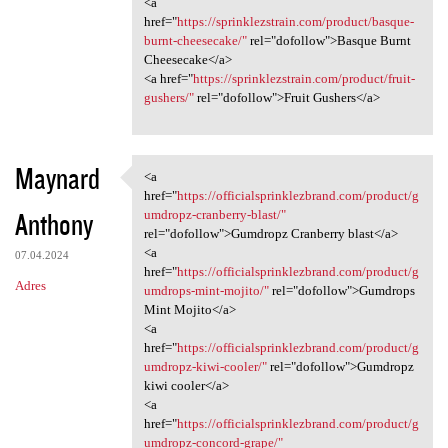
<a
href="
https://sprinklezstrain.com/product/basque-
burnt-cheesecake/"
rel="dofollow">Basque Burnt
Cheesecake</a>
<a href="
https://sprinklezstrain.com/product/fruit-
gushers/"
rel="dofollow">Fruit Gushers</a>
Maynard
<a
<a href="https:/
href="
https://officialsprinklezbrand.com/product/g
Anthony
umdropz-cranberry-blast/"
rel="dofollow">Gumdropz Cranberry blast</a>
<a
07.04.2024
href="
https://officialsprinklezbrand.com/product/g
Adres
umdrops-mint-mojito/"
rel="dofollow">Gumdrops
Mint Mojito</a>
<a
href="
https://officialsprinklezbrand.com/product/g
umdropz-kiwi-cooler/"
rel="dofollow">Gumdropz
kiwi cooler</a>
<a
href="
https://officialsprinklezbrand.com/product/g
umdropz-concord-grape/"