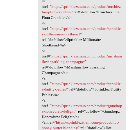
<a
href="
https://sprinklezstrain.com/product/torchiez-
fire-plum-crumble/"
rel="dofollow">Torchiez Fire
Plum Crumble</a>
<a
href="
https://sprinklezstrain.com/product/sprinkle
z-millionaire-shortbread/"
rel="dofollow">Sprinklez MIllionaire
Shortbread</a>
<a
href="
https://sprinklezstrain.com/product/marshma
llow-sparkling-champagne/"
rel="dofollow">Marshmallow Sparkling
Champagne</a>
<a
href="
https://sprinklezstrain.com/product/sprinkle
z-fruitty-pebles/"
rel="dofollow">Sprinklez Fruitty
Pebles</a>
<a
href="
https://sprinklezstrain.com/product/gumdrop
z-honeydrew-delight/"
rel="dofollow">Gumdropz
Honeydrew Delight</a>
<a href="
https://sprinklezstrain.com/product/hot-
honey-butter-blondies/"
rel="dofollow">Hot