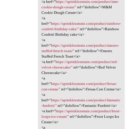
<a href="
https://sprinklezstrain.com/product/mm-
cookie-dough-cream/"
rel="dofollow">M&M
Cookie Dough Cream</a>
<a
href="
https://sprinklezstrain.com/product/rainbow-
confetti-birthday-cake/"
rel="dofollow">Rainbow
Confetti Birthday cake</a>
<a
href="
https://sprinklezstrain.com/product/smores-
stuffed-french-toast/"
rel="dofollow">S'mores
Stuffed French Toast</a>
<a href="
https://sprinklezstrain.com/product/red-
velvet-cheesecake/"
rel="dofollow">Red Velvet
Cheesecake</a>
<a
href="
https://sprinklezstrain.com/product/fresas-
con-crema/"
rel="dofollow">Fresas Con Crema</a>
<a
href="
https://sprinklezstrain.com/product/fantastic
-funfetti/"
rel="dofollow">Fantastic Funfetti</a>
<a href="
https://sprinklezstrain.com/product/froot-
loops-ice-cream/"
rel="dofollow">Froot Loops Ice
Cream</a>
<a