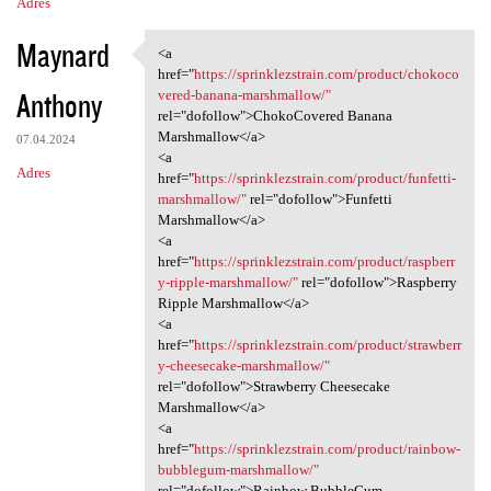
Adres
Maynard
<a
<a href="https:/
href="
https://sprinklezstrain.com/product/chokoco
Anthony
vered-banana-marshmallow/"
rel="dofollow">ChokoCovered Banana
Marshmallow</a>
07.04.2024
<a
Adres
href="
https://sprinklezstrain.com/product/funfetti-
marshmallow/"
rel="dofollow">Funfetti
Marshmallow</a>
<a
href="
https://sprinklezstrain.com/product/raspberr
y-ripple-marshmallow/"
rel="dofollow">Raspberry
Ripple Marshmallow</a>
<a
href="
https://sprinklezstrain.com/product/strawberr
y-cheesecake-marshmallow/"
rel="dofollow">Strawberry Cheesecake
Marshmallow</a>
<a
href="
https://sprinklezstrain.com/product/rainbow-
bubblegum-marshmallow/"
rel="dofollow">Rainbow BubbleGum