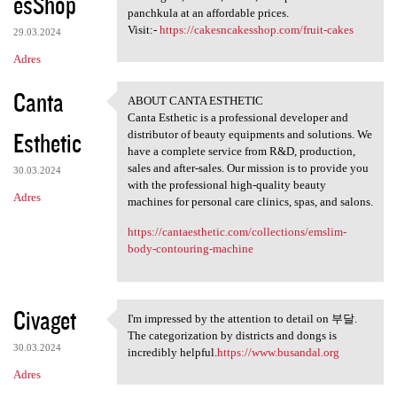
esShop
panchkula at an affordable prices.
Visit:-
https://cakesncakesshop.com/fruit-cakes
29.03.2024
Adres
Canta
ABOUT CANTA ESTHETIC
ABOUT CANTA ESTHETIC
Canta Esthetic is a professional developer and
Esthetic
distributor of beauty equipments and solutions. We
have a complete service from R&D, production,
sales and after-sales. Our mission is to provide you
30.03.2024
with the professional high-quality beauty
Adres
machines for personal care clinics, spas, and salons.
https://cantaesthetic.com/collections/emslim-
body-contouring-machine
Civaget
I'm impressed by the attention to detail on 부달.
I'm impressed by the
The categorization by districts and dongs is
30.03.2024
incredibly helpful.
https://www.busandal.org
Adres