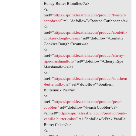
Honey Butter Blondies</a>
<a
href="
https://sprinklezstrain.com/product/twisted-
caribbean/"
rel="dofollow">Twisted Caribbean</a>
<a
href="
https://sprinklezstrain.com/product/confetti-
cookies-dough-cream/"
rel="dofollow">Confetti
Cookies Dough Cream</a>
<a
href="
https://sprinklezstrain.com/product/cherry-
ripe-marshmallow/"
rel="dofollow">Cherry Ripe
Marshmallow</a>
<a
href="
https://sprinklezstrain.com/product/southern
-buttermilk-pie/"
rel="dofollow">Southern
Buttermilk Pie</a>
<a
href="
https://sprinklezstrain.com/product/peach-
cobbler/"
rel="dofollow">Peach Cobbler</a>
<a href="
https://sprinklezstrain.com/product/pink-
vanilla-butter-cake/"
rel="dofollow">Pink Vanilla
Butter Cake</a>
<a