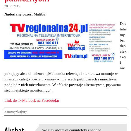
28.08.2015
Nadesłany przez:
Malibu
Dos
taliś
my
bar
dzo
ciek
awy
i
nie
pokojący absurd nadzoru: „Malborska telewizja internetowa montuje w
miastach całego powiatu kamery w miejscach publicznych i umożliwia
podgląd z nich mieszkańcom. W efekcie powstaje alternatywna, prywatna
sieć miejskiego monitoringu”.
Link do TvMalbork na Facebooku
kamery-bajery
K
Akshat
We stay aware of completely encoded