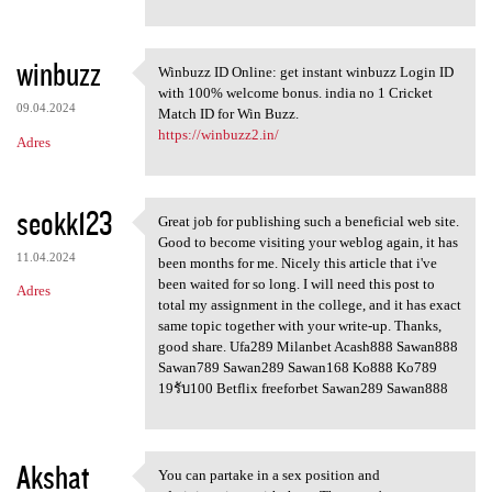
winbuzz
Winbuzz ID Online: get instant winbuzz Login ID
Winbuzz ID Online: get
with 100% welcome bonus. india no 1 Cricket
09.04.2024
Match ID for Win Buzz.
https://winbuzz2.in/
Adres
seokk123
Great job for publishing such a beneficial web site.
Great job for publishing such
Good to become visiting your weblog again, it has
11.04.2024
been months for me. Nicely this article that i've
been waited for so long. I will need this post to
Adres
total my assignment in the college, and it has exact
same topic together with your write-up. Thanks,
good share. Ufa289 Milanbet Acash888 Sawan888
Sawan789 Sawan289 Sawan168 Ko888 Ko789
19รับ100 Betflix freeforbet Sawan289 Sawan888
Akshat
You can partake in a sex position and
You can partake in a sex