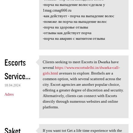
-порча на выпадение волос-сделала у
1mag.cmag666.ru
-как действует - порча на выпадение волос
-поможе ли порча на выпадение волос
-порча на здоровье отзывы
-отзывы как действует порча
-порча на аварию с магнитом отзывы
Escorts
Clients seeking to meet Escorts in Dwarka have
Clients seeking to meet
several
https://www.escortsdelhi.in/dwarka-call-
Service...
girls.html
avenues to explore. Brothels are a
common option, with several scattered across the
city. Escort agencies are another popular choice,
18.04.2024
offering a greater degree of discretion and security.
Adres
Alternatively, clients can connect with Escorts
directly through numerous websites and online
platforms.
Saket
If you want tot Get a life time experience with the