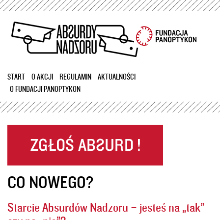
Przejdź
do
treści
START
O AKCJI
REGULAMIN
AKTUALNOŚCI
O FUNDACJI PANOPTYKON
CO NOWEGO?
Starcie Absurdów Nadzoru – jesteś na „tak”