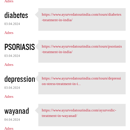
Adres
diabetes
https://www.ayurvedatourindia.com/tours/diabetes
https://www.ayurvedatourindia
-treatment-in-india/
03.04.2024
Adres
PSORIASIS
https://www.ayurvedatourindia.com/tours/psoriasis
https://www.ayurvedatourindia
-treatment-in-india/
03.04.2024
Adres
depression
https://www.ayurvedatourindia.com/tours/depressi
https://www.ayurvedatourindia
on-stress-treatment-in-i...
03.04.2024
Adres
wayanad
https://www.ayurvedatourindia.com/ayurvedic-
https://www.ayurvedatourindia
treatment-in-wayanad/
04.04.2024
Adres