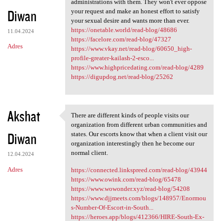
administrations with them. They won't ever oppose
Diwan
your request and make an honest effort to satisfy
your sexual desire and wants more than ever.
https://onetable.world/read-blog/48686
11.04.2024
https://facelore.com/read-blog/47327
Adres
https://www.vkay.net/read-blog/60650_high-
profile-greater-kailash-2-esco...
https://www.highpricedating.com/read-blog/4289
https://digupdog.net/read-blog/25262
Akshat
There are different kinds of people visits our
There are different kinds of
organization from different urban communities and
Diwan
states. Our escorts know that when a client visit our
organization interestingly then he become our
normal client.
12.04.2024
Adres
https://connected.linkspreed.com/read-blog/43944
https://www.owink.com/read-blog/65478
https://www.wowonder.xyz/read-blog/54208
https://www.djjmeets.com/blogs/148957/Enormou
s-Number-Of-Escort-in-South...
https://heroes.app/blogs/412366/HIRE-South-Ex-