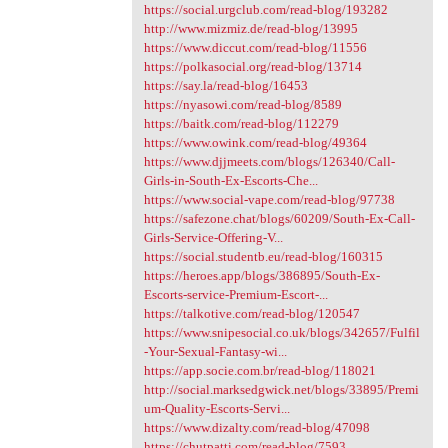
https://social.urgclub.com/read-blog/193282
http://www.mizmiz.de/read-blog/13995
https://www.diccut.com/read-blog/11556
https://polkasocial.org/read-blog/13714
https://say.la/read-blog/16453
https://nyasowi.com/read-blog/8589
https://baitk.com/read-blog/112279
https://www.owink.com/read-blog/49364
https://www.djjmeets.com/blogs/126340/Call-
Girls-in-South-Ex-Escorts-Che...
https://www.social-vape.com/read-blog/97738
https://safezone.chat/blogs/60209/South-Ex-Call-
Girls-Service-Offering-V...
https://social.studentb.eu/read-blog/160315
https://heroes.app/blogs/386895/South-Ex-
Escorts-service-Premium-Escort-...
https://talkotive.com/read-blog/120547
https://www.snipesocial.co.uk/blogs/342657/Fulfil
-Your-Sexual-Fantasy-wi...
https://app.socie.com.br/read-blog/118021
http://social.marksedgwick.net/blogs/33895/Premi
um-Quality-Escorts-Servi...
https://www.dizalty.com/read-blog/47098
https://chutpatti.com/read-blog/7593