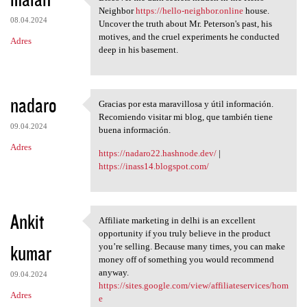
Discover the dark secrets
Neighbor
https://hello-neighbor.online
house.
08.04.2024
Uncover the truth about Mr. Peterson's past, his
motives, and the cruel experiments he conducted
Adres
deep in his basement.
nadaro
Gracias por esta maravillosa y útil información.
Gracias por esta maravillosa
Recomiendo visitar mi blog, que también tiene
09.04.2024
buena información.
Adres
https://nadaro22.hashnode.dev/
|
https://inass14.blogspot.com/
Ankit
Affiliate marketing in delhi is an excellent
Affiliate marketing in delhi
opportunity if you truly believe in the product
kumar
you’re selling. Because many times, you can make
money off of something you would recommend
anyway.
09.04.2024
https://sites.google.com/view/affiliateservices/hom
Adres
e