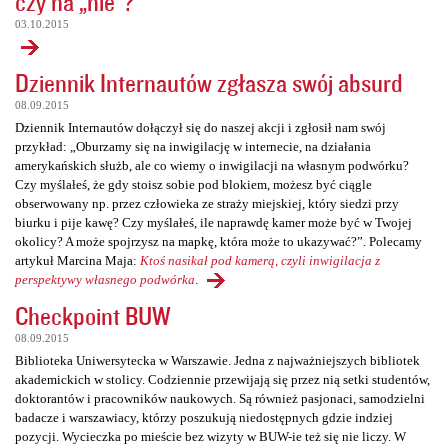
czy na „nie”?
03.10.2015
Dziennik Internautów zgłasza swój absurd
08.09.2015
Dziennik Internautów dołączył się do naszej akcji i zgłosił nam swój
przykład: „Oburzamy się na inwigilację w internecie, na działania
amerykańskich służb, ale co wiemy o inwigilacji na własnym podwórku?
Czy myślałeś, że gdy stoisz sobie pod blokiem, możesz być ciągle
obserwowany np. przez człowieka ze straży miejskiej, który siedzi przy
biurku i pije kawę? Czy myślałeś, ile naprawdę kamer może być w Twojej
okolicy? A może spojrzysz na mapkę, która może to ukazywać?”. Polecamy
artykuł Marcina Maja:
Ktoś nasikał pod kamerą, czyli inwigilacja z
perspektywy własnego podwórka
.
Checkpoint BUW
08.09.2015
Biblioteka Uniwersytecka w Warszawie. Jedna z najważniejszych bibliotek
akademickich w stolicy. Codziennie przewijają się przez nią setki studentów,
doktorantów i pracowników naukowych. Są również pasjonaci, samodzielni
badacze i warszawiacy, którzy poszukują niedostępnych gdzie indziej
pozycji. Wycieczka po mieście bez wizyty w BUW-ie też się nie liczy. W