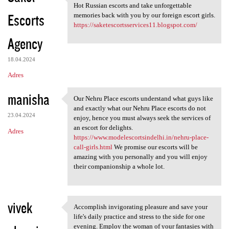
If you want tot Get a life
Hot Russian escorts and take unforgettable
Escorts
memories back with you by our foreign escort girls.
https://saketescortsservices11.blogspot.com/
Agency
18.04.2024
Adres
manisha
Our Nehru Place escorts understand what guys like
Our Nehru Place escorts
and exactly what our Nehru Place escorts do not
23.04.2024
enjoy, hence you must always seek the services of
an escort for delights.
Adres
https://www.modelescortsindelhi.in/nehru-place-
call-girls.html
We promise our escorts will be
amazing with you personally and you will enjoy
their companionship a whole lot.
vivek
Accomplish invigorating pleasure and save your
Accomplish invigorating
life's daily practice and stress to the side for one
evening. Employ the woman of your fantasies with