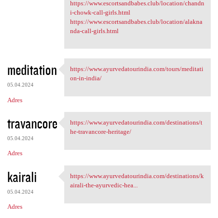
https://www.escortsandbabes.club/location/chandn
i-chowk-call-girls.html
https://www.escortsandbabes.club/location/alakna
nda-call-girls.html
meditation
https://www.ayurvedatourindia.com/tours/meditati
https://www.ayurvedatourindia
on-in-india/
05.04.2024
Adres
travancore
https://www.ayurvedatourindia.com/destinations/t
https://www.ayurvedatourindia
he-travancore-heritage/
05.04.2024
Adres
kairali
https://www.ayurvedatourindia.com/destinations/k
https://www.ayurvedatourindia
airali-the-ayurvedic-hea...
05.04.2024
Adres