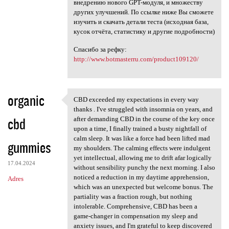
внедрению нового GPT-модуля, и множеству
других улучшений. По ссылке ниже Вы сможете
изучить и скачать детали теста (исходная база,
кусок отчёта, статистику и другие подробности)
Спасибо за рефку:
http://www.botmasterru.com/product109120/
organic
CBD exceeded my expectations in every way
CBD exceeded my expectations
thanks . I've struggled with insomnia on years, and
cbd
after demanding CBD in the course of the key once
upon a time, I finally trained a busty nightfall of
calm sleep. It was like a force had been lifted mad
gummies
my shoulders. The calming effects were indulgent
yet intellectual, allowing me to drift afar logically
17.04.2024
without sensibility punchy the next morning. I also
noticed a reduction in my daytime apprehension,
Adres
which was an unexpected but welcome bonus. The
partiality was a fraction rough, but nothing
intolerable. Comprehensive, CBD has been a
game-changer in compensation my sleep and
anxiety issues, and I'm grateful to keep discovered