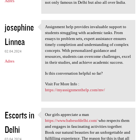
Adres
not only famous in Delhi but also all over India.
josephine
Assignment help provides invaluable support to
Assignment help provides
students struggling with academic tasks. From
Linnea
essays to problem sets, expert assistance ensures
timely completion and understanding of complex
concepts. With personalized guidance and
02.04.2024
resources, students can overcome challenges, excel
Adres
in their studies, and achieve academic success.
Is this conversation helpful so far?
Visit For More Info :
https://myassignmenthelp.com/mv/
Escorts in
Our girls appreciate a man
Our girls appreciate a man
https://www.babesofdelhi.com/
who respects them
Delhi
and engages in fascinating activities together.
Book our natural beauties for an unforgettable and
fulfilling experience. The reason for this is that all
03.04.2024