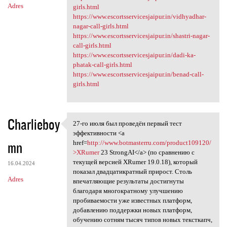
Adres
girls.html
https://www.escortsservicesjaipur.in/vidhyadhar-
nagar-call-girls.html
https://www.escortsservicesjaipur.in/shastri-nagar-
call-girls.html
https://www.escortsservicesjaipur.in/dadi-ka-
phatak-call-girls.html
https://www.escortsservicesjaipur.in/benad-call-
girls.html
Charlieboy
27-го июля был проведён первый тест
27-го июля был проведён
эффективности <a
mn
href=
http://www.botmasterru.com/product109120/
>XRumer
23 StrongAI</a> (по сравнению с
текущей версией XRumer 19.0.18), который
16.04.2024
показал двадцатикратный прирост. Столь
Adres
впечатляющие результаты достигнуты
благодаря многократному улучшению
пробиваемости уже известных платформ,
добавлению поддержки новых платформ,
обучению сотням тысяч типов новых тексткапч,