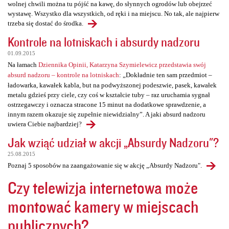
wolnej chwili można tu pójść na kawę, do słynnych ogrodów lub obejrzeć
wystawę. Wszystko dla wszystkich, od ręki i na miejscu. No tak, ale najpierw
trzeba się dostać do środka.
Kontrole na lotniskach i absurdy nadzoru
01.09.2015
Na łamach
Dziennika Opinii, Katarzyna Szymielewicz przedstawia swój
absurd nadzoru – kontrole na lotniskach
: „Dokładnie ten sam przedmiot –
ładowarka, kawałek kabla, but na podwyższonej podeszwie, pasek, kawałek
metalu gdzieś przy ciele, czy coś w kształcie tuby – raz uruchamia sygnał
ostrzegawczy i oznacza stracone 15 minut na dodatkowe sprawdzenie, a
innym razem okazuje się zupełnie niewidzialny”. A jaki absurd nadzoru
uwiera Ciebie najbardziej?
Jak wziąć udział w akcji „Absurdy Nadzoru"?
25.08.2015
Poznaj 5 sposobów na zaangażowanie się w akcję „Absurdy Nadzoru".
Czy telewizja internetowa może
montować kamery w miejscach
publicznych?