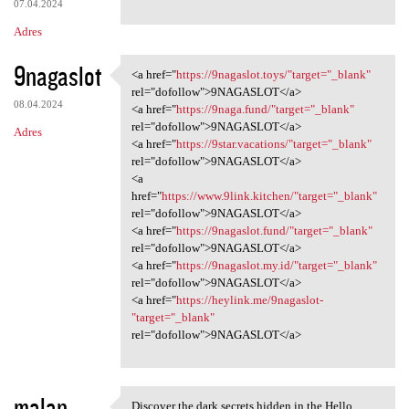
07.04.2024
Adres
9nagaslot
<a href="
https://9nagaslot.toys/"target="_blank"
<a href="https://9nagaslot
rel="dofollow">9NAGASLOT</a>
08.04.2024
<a href="
https://9naga.fund/"target="_blank"
rel="dofollow">9NAGASLOT</a>
Adres
<a href="
https://9star.vacations/"target="_blank"
rel="dofollow">9NAGASLOT</a>
<a
href="
https://www.9link.kitchen/"target="_blank"
rel="dofollow">9NAGASLOT</a>
<a href="
https://9nagaslot.fund/"target="_blank"
rel="dofollow">9NAGASLOT</a>
<a href="
https://9nagaslot.my.id/"target="_blank"
rel="dofollow">9NAGASLOT</a>
<a href="
https://heylink.me/9nagaslot-
"target="_blank"
rel="dofollow">9NAGASLOT</a>
malan
Discover the dark secrets hidden in the Hello