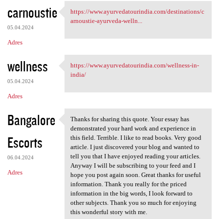
carnoustie
https://www.ayurvedatourindia.com/destinations/c
https://www.ayurvedatourindia
arnoustie-ayurveda-welln...
05.04.2024
Adres
wellness
https://www.ayurvedatourindia.com/wellness-in-
https://www.ayurvedatourindia
india/
05.04.2024
Adres
Bangalore
Thanks for sharing this quote. Your essay has
Thanks for sharing this quote
demonstrated your hard work and experience in
Escorts
this field. Terrible. I like to read books. Very good
article. I just discovered your blog and wanted to
tell you that I have enjoyed reading your articles.
06.04.2024
Anyway I will be subscribing to your feed and I
Adres
hope you post again soon. Great thanks for useful
information. Thank you really for the priced
information in the big words, I look forward to
other subjects. Thank you so much for enjoying
this wonderful story with me.