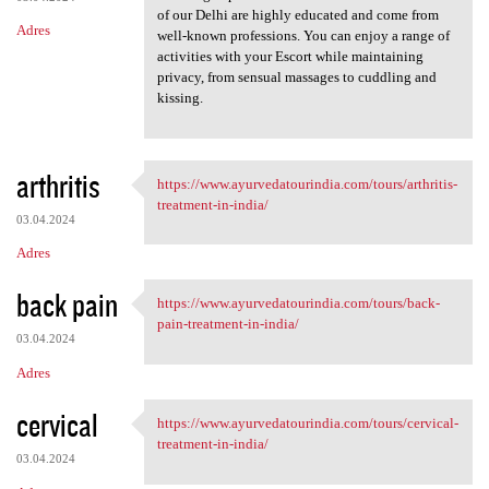
of our Delhi are highly educated and come from
Adres
well-known professions. You can enjoy a range of
activities with your Escort while maintaining
privacy, from sensual massages to cuddling and
kissing.
arthritis
https://www.ayurvedatourindia.com/tours/arthritis-
https://www.ayurvedatourindia
treatment-in-india/
03.04.2024
Adres
back pain
https://www.ayurvedatourindia.com/tours/back-
https://www.ayurvedatourindia
pain-treatment-in-india/
03.04.2024
Adres
cervical
https://www.ayurvedatourindia.com/tours/cervical-
https://www.ayurvedatourindia
treatment-in-india/
03.04.2024