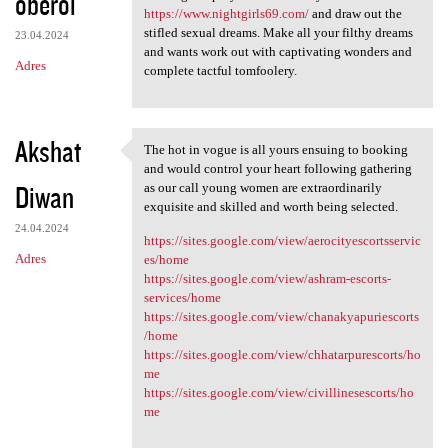
oberoi
https://www.nightgirls69.com/
and draw out the
stifled sexual dreams. Make all your filthy dreams
23.04.2024
and wants work out with captivating wonders and
Adres
complete tactful tomfoolery.
Akshat
The hot in vogue is all yours ensuing to booking
The hot in vogue is all yours
and would control your heart following gathering
Diwan
as our call young women are extraordinarily
exquisite and skilled and worth being selected.
24.04.2024
https://sites.google.com/view/aerocityescortsservic
Adres
es/home
https://sites.google.com/view/ashram-escorts-
services/home
https://sites.google.com/view/chanakyapuriescorts
/home
https://sites.google.com/view/chhatarpurescorts/ho
me
https://sites.google.com/view/civillinesescorts/ho
me