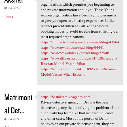
We stay aware of completely
o
organizations which promises you beginning to
01.04.2024
m
end private information about you.These Young
women organization have been laying pressure is
Adres
e
to give you open to enlisting experience. In like
n
manner present different Call Young women
booking modes to avoid trouble from enlisting our
t
most required organizations.
a
https://connected.linkspreed.com/read-blog/43564
https://www.owink.com/read-blog/64441
r
https://www.wowonder.xyz/read-blog/52946
z
https://www.djjmeets.com/blogs/147138/Recruit-
Russian-Model-Vasant-Vihar...
e
https://heroes.app/blogs/411109/Select-Russian-
Model-Vasant-Vihar-Escort...
Matrimoni
https://bestdetectiveagency.com/
https://bestdetectiveagency
Private detective agency in Delhi is the best
al Det...
detective agency that is solving the problem of our
client with big team like that matrimonial cases
and other cases. Most of the person of Delhi
02.04.2024
believes on our private detective agent, they are