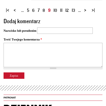
S
…
5
6
7
8
9
10
11
12
13
…
t
Dodaj komentarz
r
o
Nazwisko lub pseudonim
n
y
Treść Twojego komentarza
*
PATRONAT