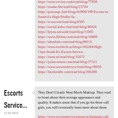
https://www.vevioz.com/read-blog/77850
https://usame.life/read-blog/23704
https://potswap.club/blogs/92906/VIP-Escorts-in-
South-Ex-High-Profile-So...
https://u-ssr.com/read-blog/6505
https://social.kubo.chat/read-blog/48426
https://kryza.network/read-blog/11085
https://www.29chat.com/read-blog/16860
https://afroshub.com/read-blog/89151
https://www.exoltech.us/blogs/166284/High-
Class-South-Ex-Escorts-Service...
https://insta.tel/read-blog/31072
https://jointcorners.com/read-blog/37521
https://www.wowonder.xyz/read-blog/39650
https://facekindle.com/read-blog/206288
Escorts
They Don't Clearly Wear Much Makeup. They tend
They Don't Clearly Wear Much
to boast about their average appearance and
Service...
quality. It makes sense that if you go for these call
girls, you will eventually learn more about them.
15.04.2024
https://www.escortsservicesjaipur.in/harmada-call-