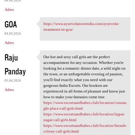
04.04.2024
Adres
GOA
https://www.ayurvedatourindia.com/ayurveda-
https://www.ayurvedatourindia
treatments-in-goa/
04.04.2024
Adres
Raju
Our hot and sexy call girls are the perfect
Our hot and sexy call girls
accompaniment for any occasion. Whether you're
Panday
looking for a romantic dinner date, a wild night on
the town, or an unforgettable evening of passion,
you'll find exactly what you need with our
05.04.2024
gorgeous India Escorts. Our hookers are
Adres
experienced in all forms of pleasure and know just
how to make your fantasies come true.
https://www.escortsandbabes.club/location/connau
ght-place-call-girls.html
https://www.escortsandbabes.club/location/lajpat-
nagar-call-girls.html
https://www.escortsandbabes.club/location/friends-
colony-call-girls.html