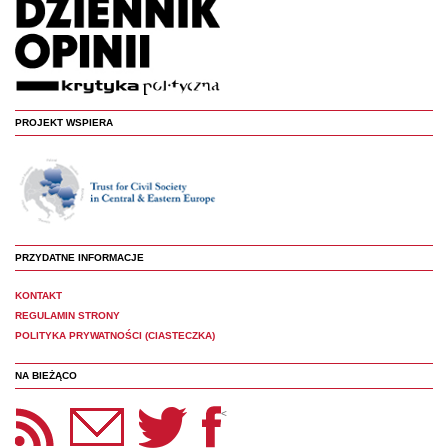
PROJEKT WSPIERA
PRZYDATNE INFORMACJE
KONTAKT
REGULAMIN STRONY
POLITYKA PRYWATNOŚCI (CIASTECZKA)
NA BIEŻĄCO
etter Panoptyka
Twitter
Facebook
<