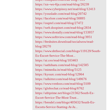
https://xn--wo-6ja.com/read-blog/26239
https://www.cyberpinoy.net/read-blog/12413
https://youslade.com/read-blog/20742
https://facelore.com/read-blog/30895
https://ouptel.com/read-blog/27472
https://web.doopinet.com/read-blog/2834
https://www.dostally.com/read-blog/153957
https://www.softrview.com/read-blog/3951
https://freshsites.download/socialwow/read-
blog/28270
https://www.shtfsocial.com/blogs/119129/South-
Ex-Escort-Service-The-Most...
https://ai.ceo/read-blog/103463
https://sathiharu.com/read-blog/142585
https://mimedia.in/read-blog/5125
https://kyourc.com/read-blog/12964
https://talkitter.com/read-blog/149676
https://www.verdoos.com/read-blog/3109
https://globochat.co/read-blog/6762
https://afriprime.net/blogs/21562/South-Ex-
Escort-Service-The-Most-Trust...
https://bresdel.com/blogs/405632/South-Ex-
Escorts-Service-Starting-At-Ju...