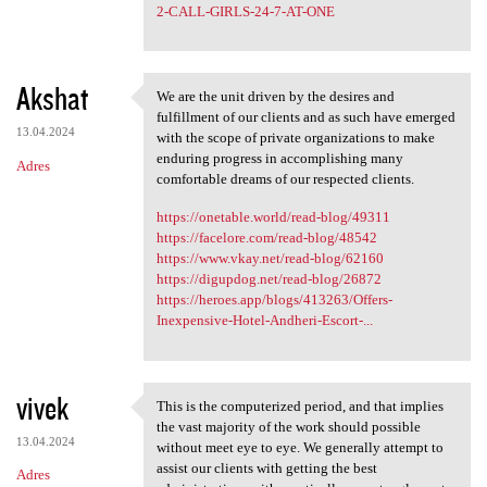
2-CALL-GIRLS-24-7-AT-ONE
Akshat
We are the unit driven by the desires and
We are the unit driven by the
fulfillment of our clients and as such have emerged
13.04.2024
with the scope of private organizations to make
enduring progress in accomplishing many
Adres
comfortable dreams of our respected clients.
https://onetable.world/read-blog/49311
https://facelore.com/read-blog/48542
https://www.vkay.net/read-blog/62160
https://digupdog.net/read-blog/26872
https://heroes.app/blogs/413263/Offers-
Inexpensive-Hotel-Andheri-Escort-...
vivek
This is the computerized period, and that implies
This is the computerized
the vast majority of the work should possible
13.04.2024
without meet eye to eye. We generally attempt to
assist our clients with getting the best
Adres