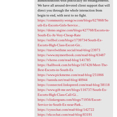
administrations with practically no entanglements.
We have all around devoted client support that will
direct you through the whole interaction from
begin to end, with next to no fight.
https://community.wongcw.com/blogs/627868/So
uth-Ex-Escorts-Girls-Service...
https://demo.sngine.com/blogs/427768/Escorts-in-
South-Ex-At-Very-Cheap-Rate
https://rollbol.com/blogs/1739734/South-Ex-
Escorts-High-Class-Escort-Gir...
https://travelwithme.social/read-blog/23973
https://www.mymeetbook.com/read-blog/63487
https://vherso.com/read-blog/141785
https://hallbook.com.br/blogs/167428/Meet-The-
Best-Escorts-in-South-Ex
https://www.pickmemo.com/read-blog/251866
https://tannda.net/read-blog/40944
https://connected.linkspreed.com/read-blog/38118
https://www.gift-me.net/blogs/116737/South-Ex-
Escorts-High-Class-Call-Gi...
https://clinkergram.com/blogs/71956/Escort-
Service-in-South-Ex-near-Park...
https://cynochat.com/read-blog/142722
https://ekcochat.com/read-blog/83191