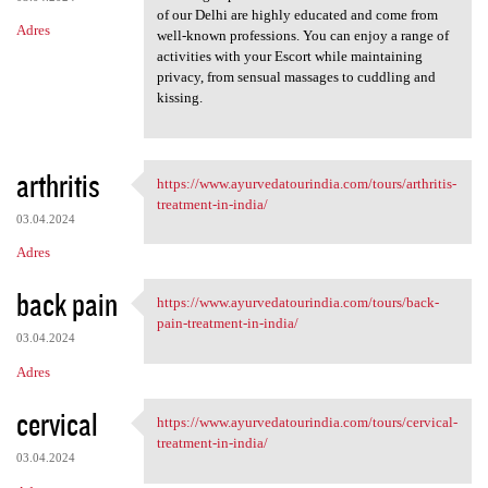
of our Delhi are highly educated and come from
Adres
well-known professions. You can enjoy a range of
activities with your Escort while maintaining
privacy, from sensual massages to cuddling and
kissing.
arthritis
https://www.ayurvedatourindia.com/tours/arthritis-
https://www.ayurvedatourindia
treatment-in-india/
03.04.2024
Adres
back pain
https://www.ayurvedatourindia.com/tours/back-
https://www.ayurvedatourindia
pain-treatment-in-india/
03.04.2024
Adres
cervical
https://www.ayurvedatourindia.com/tours/cervical-
https://www.ayurvedatourindia
treatment-in-india/
03.04.2024