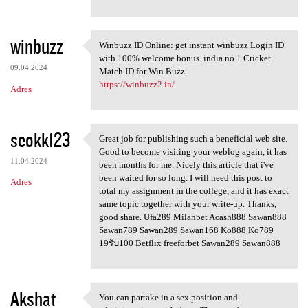
winbuzz
Winbuzz ID Online: get instant winbuzz Login ID
Winbuzz ID Online: get
with 100% welcome bonus. india no 1 Cricket
09.04.2024
Match ID for Win Buzz.
https://winbuzz2.in/
Adres
seokk123
Great job for publishing such a beneficial web site.
Great job for publishing such
Good to become visiting your weblog again, it has
11.04.2024
been months for me. Nicely this article that i've
been waited for so long. I will need this post to
Adres
total my assignment in the college, and it has exact
same topic together with your write-up. Thanks,
good share. Ufa289 Milanbet Acash888 Sawan888
Sawan789 Sawan289 Sawan168 Ko888 Ko789
19รับ100 Betflix freeforbet Sawan289 Sawan888
Akshat
You can partake in a sex position and
You can partake in a sex