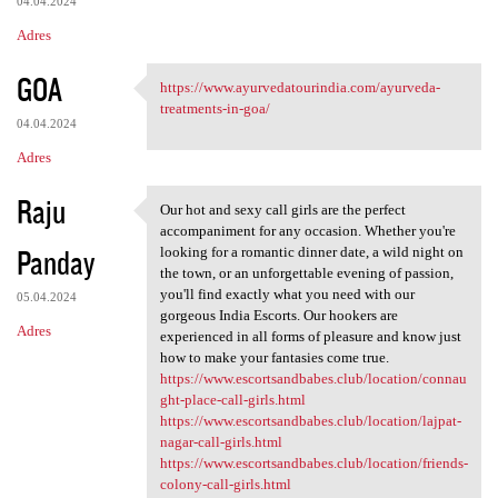
04.04.2024
Adres
GOA
https://www.ayurvedatourindia.com/ayurveda-
https://www.ayurvedatourindia
treatments-in-goa/
04.04.2024
Adres
Raju
Our hot and sexy call girls are the perfect
Our hot and sexy call girls
accompaniment for any occasion. Whether you're
Panday
looking for a romantic dinner date, a wild night on
the town, or an unforgettable evening of passion,
you'll find exactly what you need with our
05.04.2024
gorgeous India Escorts. Our hookers are
Adres
experienced in all forms of pleasure and know just
how to make your fantasies come true.
https://www.escortsandbabes.club/location/connau
ght-place-call-girls.html
https://www.escortsandbabes.club/location/lajpat-
nagar-call-girls.html
https://www.escortsandbabes.club/location/friends-
colony-call-girls.html