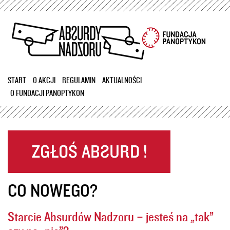
Przejdź
do
treści
START
O AKCJI
REGULAMIN
AKTUALNOŚCI
O FUNDACJI PANOPTYKON
CO NOWEGO?
Starcie Absurdów Nadzoru – jesteś na „tak”