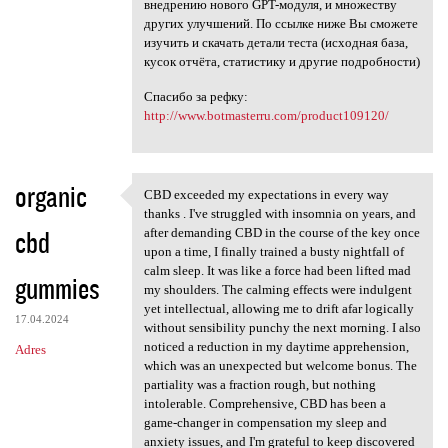
внедрению нового GPT-модуля, и множеству
других улучшений. По ссылке ниже Вы сможете
изучить и скачать детали теста (исходная база,
кусок отчёта, статистику и другие подробности)
Спасибо за рефку:
http://www.botmasterru.com/product109120/
organic
CBD exceeded my expectations in every way
CBD exceeded my expectations
thanks . I've struggled with insomnia on years, and
cbd
after demanding CBD in the course of the key once
upon a time, I finally trained a busty nightfall of
calm sleep. It was like a force had been lifted mad
gummies
my shoulders. The calming effects were indulgent
yet intellectual, allowing me to drift afar logically
17.04.2024
without sensibility punchy the next morning. I also
noticed a reduction in my daytime apprehension,
Adres
which was an unexpected but welcome bonus. The
partiality was a fraction rough, but nothing
intolerable. Comprehensive, CBD has been a
game-changer in compensation my sleep and
anxiety issues, and I'm grateful to keep discovered