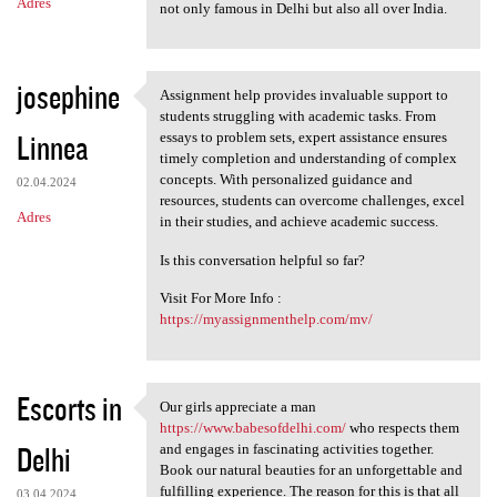
Adres
not only famous in Delhi but also all over India.
josephine
Assignment help provides invaluable support to
Assignment help provides
students struggling with academic tasks. From
Linnea
essays to problem sets, expert assistance ensures
timely completion and understanding of complex
concepts. With personalized guidance and
02.04.2024
resources, students can overcome challenges, excel
Adres
in their studies, and achieve academic success.
Is this conversation helpful so far?
Visit For More Info :
https://myassignmenthelp.com/mv/
Escorts in
Our girls appreciate a man
Our girls appreciate a man
https://www.babesofdelhi.com/
who respects them
Delhi
and engages in fascinating activities together.
Book our natural beauties for an unforgettable and
fulfilling experience. The reason for this is that all
03.04.2024