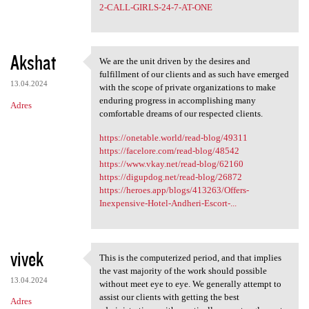
2-CALL-GIRLS-24-7-AT-ONE
Akshat
We are the unit driven by the desires and
We are the unit driven by the
fulfillment of our clients and as such have emerged
13.04.2024
with the scope of private organizations to make
enduring progress in accomplishing many
Adres
comfortable dreams of our respected clients.
https://onetable.world/read-blog/49311
https://facelore.com/read-blog/48542
https://www.vkay.net/read-blog/62160
https://digupdog.net/read-blog/26872
https://heroes.app/blogs/413263/Offers-
Inexpensive-Hotel-Andheri-Escort-...
vivek
This is the computerized period, and that implies
This is the computerized
the vast majority of the work should possible
13.04.2024
without meet eye to eye. We generally attempt to
assist our clients with getting the best
Adres