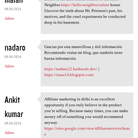
Discover the dark secrets
Neighbor
https://hello-neighbor.online
house.
08.04.2024
Uncover the truth about Mr. Peterson's past, his
motives, and the cruel experiments he conducted
Adres
deep in his basement.
nadaro
Gracias por esta maravillosa y útil información.
Gracias por esta maravillosa
Recomiendo visitar mi blog, que también tiene
09.04.2024
buena información.
Adres
https://nadaro22.hashnode.dev/
|
https://inass14.blogspot.com/
Ankit
Affiliate marketing in delhi is an excellent
Affiliate marketing in delhi
opportunity if you truly believe in the product
kumar
you’re selling. Because many times, you can make
money off of something you would recommend
anyway.
09.04.2024
https://sites.google.com/view/affiliateservices/hom
Adres
e