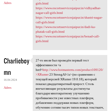
Adres
girls.html
https://www.escortsservicesjaipur.in/vidhyadhar-
nagar-call-girls.html
https://www.escortsservicesjaipur.in/shastri-nagar-
call-girls.html
https://www.escortsservicesjaipur.in/dadi-ka-
phatak-call-girls.html
https://www.escortsservicesjaipur.in/benad-call-
girls.html
Charlieboy
27-го июля был проведён первый тест
27-го июля был проведён
эффективности <a
mn
href=
http://www.botmasterru.com/product109120/
>XRumer
23 StrongAI</a> (по сравнению с
текущей версией XRumer 19.0.18), который
16.04.2024
показал двадцатикратный прирост. Столь
Adres
впечатляющие результаты достигнуты
благодаря многократному улучшению
пробиваемости уже известных платформ,
добавлению поддержки новых платформ,
обучению сотням тысяч типов новых тексткапч,