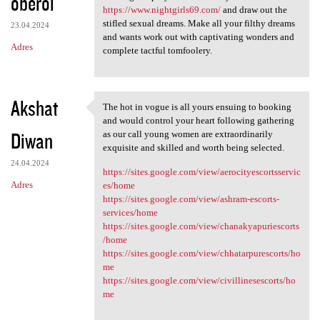
oberoi
https://www.nightgirls69.com/
and draw out the
stifled sexual dreams. Make all your filthy dreams
23.04.2024
and wants work out with captivating wonders and
Adres
complete tactful tomfoolery.
Akshat
The hot in vogue is all yours ensuing to booking
The hot in vogue is all yours
and would control your heart following gathering
Diwan
as our call young women are extraordinarily
exquisite and skilled and worth being selected.
24.04.2024
https://sites.google.com/view/aerocityescortsservic
Adres
es/home
https://sites.google.com/view/ashram-escorts-
services/home
https://sites.google.com/view/chanakyapuriescorts
/home
https://sites.google.com/view/chhatarpurescorts/ho
me
https://sites.google.com/view/civillinesescorts/ho
me