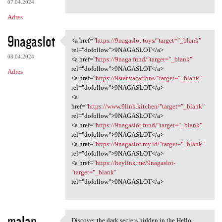
07.04.2024
Adres
9nagaslot
<a href="
https://9nagaslot.toys/"target="_blank"
<a href="https://9nagaslot
rel="dofollow">9NAGASLOT</a>
08.04.2024
<a href="
https://9naga.fund/"target="_blank"
rel="dofollow">9NAGASLOT</a>
Adres
<a href="
https://9star.vacations/"target="_blank"
rel="dofollow">9NAGASLOT</a>
<a
href="
https://www.9link.kitchen/"target="_blank"
rel="dofollow">9NAGASLOT</a>
<a href="
https://9nagaslot.fund/"target="_blank"
rel="dofollow">9NAGASLOT</a>
<a href="
https://9nagaslot.my.id/"target="_blank"
rel="dofollow">9NAGASLOT</a>
<a href="
https://heylink.me/9nagaslot-
"target="_blank"
rel="dofollow">9NAGASLOT</a>
malan
Discover the dark secrets hidden in the Hello