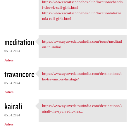
https://www.escortsandbabes.club/location/chandn
i-chowk-call-girls.html
https://www.escortsandbabes.club/location/alakna
nda-call-girls.html
meditation
https://www.ayurvedatourindia.com/tours/meditati
https://www.ayurvedatourindia
on-in-india/
05.04.2024
Adres
travancore
https://www.ayurvedatourindia.com/destinations/t
https://www.ayurvedatourindia
he-travancore-heritage/
05.04.2024
Adres
kairali
https://www.ayurvedatourindia.com/destinations/k
https://www.ayurvedatourindia
airali-the-ayurvedic-hea...
05.04.2024
Adres