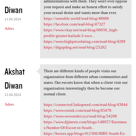
administrations with them. They won't ever oppose
Diwan
your request and make an honest effort to satisfy
your sexual desire and wants more than ever.
https://onetable.world/read-blog/48686
11.04.2024
https://facelore.com/read-blog/47327
Adres
https://www.vkay.net/read-blog/60650_high-
profile-greater-kailash-2-esco...
https://www.highpricedating.com/read-blog/4289
https://digupdog.net/read-blog/25262
Akshat
There are different kinds of people visits our
There are different kinds of
organization from different urban communities and
Diwan
states. Our escorts know that when a client visit our
organization interestingly then he become our
normal client.
12.04.2024
Adres
https://connected.linkspreed.com/read-blog/43944
https://www.owink.com/read-blog/65478
https://www.wowonder.xyz/read-blog/54208
https://www.djjmeets.com/blogs/148957/Enormou
s-Number-Of-Escort-in-South...
https://heroes.app/blogs/412366/HIRE-South-Ex-