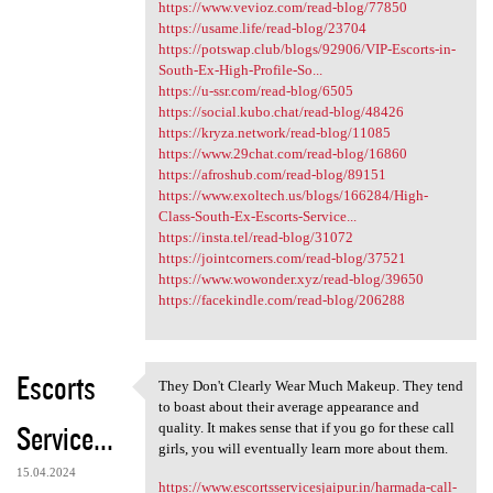
https://www.vevioz.com/read-blog/77850
https://usame.life/read-blog/23704
https://potswap.club/blogs/92906/VIP-Escorts-in-
South-Ex-High-Profile-So...
https://u-ssr.com/read-blog/6505
https://social.kubo.chat/read-blog/48426
https://kryza.network/read-blog/11085
https://www.29chat.com/read-blog/16860
https://afroshub.com/read-blog/89151
https://www.exoltech.us/blogs/166284/High-
Class-South-Ex-Escorts-Service...
https://insta.tel/read-blog/31072
https://jointcorners.com/read-blog/37521
https://www.wowonder.xyz/read-blog/39650
https://facekindle.com/read-blog/206288
Escorts
They Don't Clearly Wear Much Makeup. They tend
They Don't Clearly Wear Much
to boast about their average appearance and
Service...
quality. It makes sense that if you go for these call
girls, you will eventually learn more about them.
15.04.2024
https://www.escortsservicesjaipur.in/harmada-call-