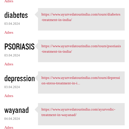
Adres
diabetes
https://www.ayurvedatourindia.com/tours/diabetes
https://www.ayurvedatourindia
-treatment-in-india/
03.04.2024
Adres
PSORIASIS
https://www.ayurvedatourindia.com/tours/psoriasis
https://www.ayurvedatourindia
-treatment-in-india/
03.04.2024
Adres
depression
https://www.ayurvedatourindia.com/tours/depressi
https://www.ayurvedatourindia
on-stress-treatment-in-i...
03.04.2024
Adres
wayanad
https://www.ayurvedatourindia.com/ayurvedic-
https://www.ayurvedatourindia
treatment-in-wayanad/
04.04.2024
Adres