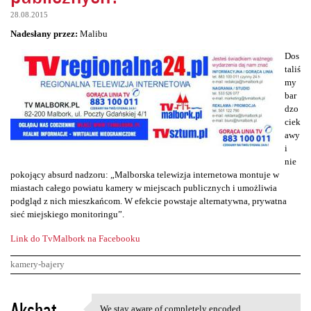
28.08.2015
Nadesłany przez:
Malibu
Dos
taliś
my
bar
dzo
ciek
awy
i
nie
pokojący absurd nadzoru: „Malborska telewizja internetowa montuje w
miastach całego powiatu kamery w miejscach publicznych i umożliwia
podgląd z nich mieszkańcom. W efekcie powstaje alternatywna, prywatna
sieć miejskiego monitoringu”.
Link do TvMalbork na Facebooku
kamery-bajery
K
Akshat
We stay aware of completely encoded