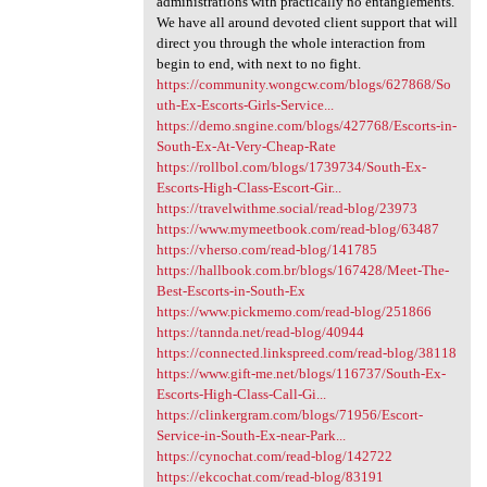
administrations with practically no entanglements.
We have all around devoted client support that will
direct you through the whole interaction from
begin to end, with next to no fight.
https://community.wongcw.com/blogs/627868/So
uth-Ex-Escorts-Girls-Service...
https://demo.sngine.com/blogs/427768/Escorts-in-
South-Ex-At-Very-Cheap-Rate
https://rollbol.com/blogs/1739734/South-Ex-
Escorts-High-Class-Escort-Gir...
https://travelwithme.social/read-blog/23973
https://www.mymeetbook.com/read-blog/63487
https://vherso.com/read-blog/141785
https://hallbook.com.br/blogs/167428/Meet-The-
Best-Escorts-in-South-Ex
https://www.pickmemo.com/read-blog/251866
https://tannda.net/read-blog/40944
https://connected.linkspreed.com/read-blog/38118
https://www.gift-me.net/blogs/116737/South-Ex-
Escorts-High-Class-Call-Gi...
https://clinkergram.com/blogs/71956/Escort-
Service-in-South-Ex-near-Park...
https://cynochat.com/read-blog/142722
https://ekcochat.com/read-blog/83191