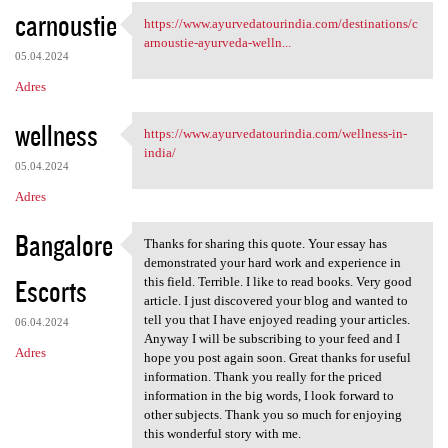
carnoustie
https://www.ayurvedatourindia.com/destinations/c
https://www.ayurvedatourindia
arnoustie-ayurveda-welln...
05.04.2024
Adres
wellness
https://www.ayurvedatourindia.com/wellness-in-
https://www.ayurvedatourindia
india/
05.04.2024
Adres
Bangalore
Thanks for sharing this quote. Your essay has
Thanks for sharing this quote
demonstrated your hard work and experience in
Escorts
this field. Terrible. I like to read books. Very good
article. I just discovered your blog and wanted to
tell you that I have enjoyed reading your articles.
06.04.2024
Anyway I will be subscribing to your feed and I
Adres
hope you post again soon. Great thanks for useful
information. Thank you really for the priced
information in the big words, I look forward to
other subjects. Thank you so much for enjoying
this wonderful story with me.