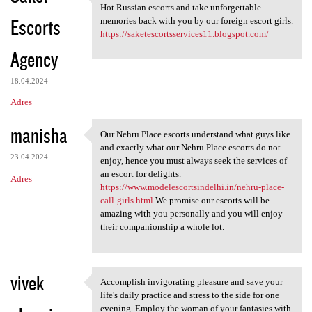
If you want tot Get a life
Hot Russian escorts and take unforgettable
Escorts
memories back with you by our foreign escort girls.
https://saketescortsservices11.blogspot.com/
Agency
18.04.2024
Adres
manisha
Our Nehru Place escorts understand what guys like
Our Nehru Place escorts
and exactly what our Nehru Place escorts do not
23.04.2024
enjoy, hence you must always seek the services of
an escort for delights.
Adres
https://www.modelescortsindelhi.in/nehru-place-
call-girls.html
We promise our escorts will be
amazing with you personally and you will enjoy
their companionship a whole lot.
vivek
Accomplish invigorating pleasure and save your
Accomplish invigorating
life's daily practice and stress to the side for one
evening. Employ the woman of your fantasies with