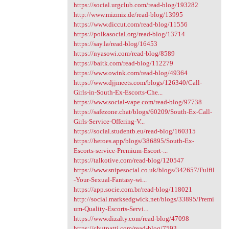
https://social.urgclub.com/read-blog/193282
http://www.mizmiz.de/read-blog/13995
https://www.diccut.com/read-blog/11556
https://polkasocial.org/read-blog/13714
https://say.la/read-blog/16453
https://nyasowi.com/read-blog/8589
https://baitk.com/read-blog/112279
https://www.owink.com/read-blog/49364
https://www.djjmeets.com/blogs/126340/Call-
Girls-in-South-Ex-Escorts-Che...
https://www.social-vape.com/read-blog/97738
https://safezone.chat/blogs/60209/South-Ex-Call-
Girls-Service-Offering-V...
https://social.studentb.eu/read-blog/160315
https://heroes.app/blogs/386895/South-Ex-
Escorts-service-Premium-Escort-...
https://talkotive.com/read-blog/120547
https://www.snipesocial.co.uk/blogs/342657/Fulfil
-Your-Sexual-Fantasy-wi...
https://app.socie.com.br/read-blog/118021
http://social.marksedgwick.net/blogs/33895/Premi
um-Quality-Escorts-Servi...
https://www.dizalty.com/read-blog/47098
https://chutpatti.com/read-blog/7593