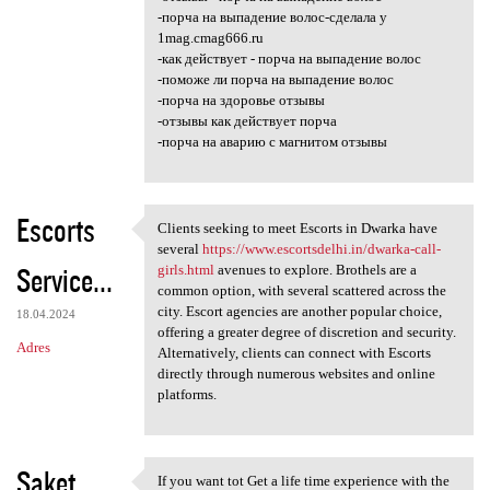
-порча на выпадение волос-сделала у
1mag.cmag666.ru
-как действует - порча на выпадение волос
-поможе ли порча на выпадение волос
-порча на здоровье отзывы
-отзывы как действует порча
-порча на аварию с магнитом отзывы
Escorts
Clients seeking to meet Escorts in Dwarka have
Clients seeking to meet
several
https://www.escortsdelhi.in/dwarka-call-
Service...
girls.html
avenues to explore. Brothels are a
common option, with several scattered across the
city. Escort agencies are another popular choice,
18.04.2024
offering a greater degree of discretion and security.
Adres
Alternatively, clients can connect with Escorts
directly through numerous websites and online
platforms.
Saket
If you want tot Get a life time experience with the