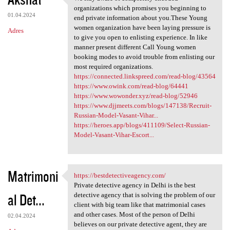
We stay aware of completely
o
organizations which promises you beginning to
01.04.2024
m
end private information about you.These Young
women organization have been laying pressure is
Adres
e
to give you open to enlisting experience. In like
n
manner present different Call Young women
booking modes to avoid trouble from enlisting our
t
most required organizations.
a
https://connected.linkspreed.com/read-blog/43564
https://www.owink.com/read-blog/64441
r
https://www.wowonder.xyz/read-blog/52946
z
https://www.djjmeets.com/blogs/147138/Recruit-
Russian-Model-Vasant-Vihar...
e
https://heroes.app/blogs/411109/Select-Russian-
Model-Vasant-Vihar-Escort...
Matrimoni
https://bestdetectiveagency.com/
https://bestdetectiveagency
Private detective agency in Delhi is the best
al Det...
detective agency that is solving the problem of our
client with big team like that matrimonial cases
and other cases. Most of the person of Delhi
02.04.2024
believes on our private detective agent, they are