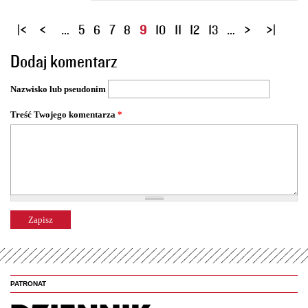
S
…
5
6
7
8
9
10
11
12
13
…
t
Dodaj komentarz
r
o
Nazwisko lub pseudonim
n
y
Treść Twojego komentarza
*
PATRONAT