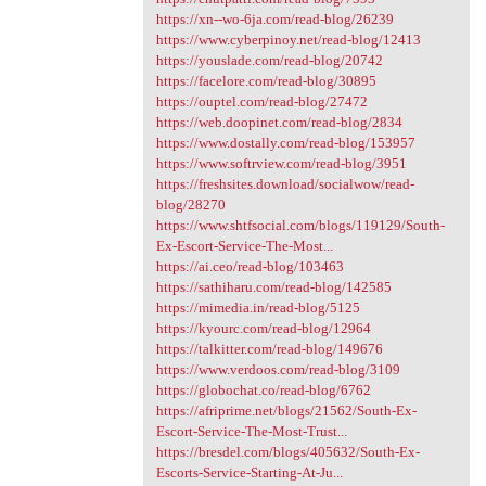
https://xn--wo-6ja.com/read-blog/26239
https://www.cyberpinoy.net/read-blog/12413
https://youslade.com/read-blog/20742
https://facelore.com/read-blog/30895
https://ouptel.com/read-blog/27472
https://web.doopinet.com/read-blog/2834
https://www.dostally.com/read-blog/153957
https://www.softrview.com/read-blog/3951
https://freshsites.download/socialwow/read-
blog/28270
https://www.shtfsocial.com/blogs/119129/South-
Ex-Escort-Service-The-Most...
https://ai.ceo/read-blog/103463
https://sathiharu.com/read-blog/142585
https://mimedia.in/read-blog/5125
https://kyourc.com/read-blog/12964
https://talkitter.com/read-blog/149676
https://www.verdoos.com/read-blog/3109
https://globochat.co/read-blog/6762
https://afriprime.net/blogs/21562/South-Ex-
Escort-Service-The-Most-Trust...
https://bresdel.com/blogs/405632/South-Ex-
Escorts-Service-Starting-At-Ju...