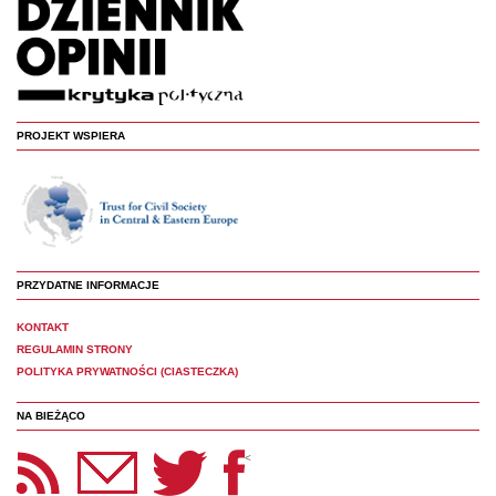
PROJEKT WSPIERA
PRZYDATNE INFORMACJE
KONTAKT
REGULAMIN STRONY
POLITYKA PRYWATNOŚCI (CIASTECZKA)
NA BIEŻĄCO
etter Panoptyka
Twitter
Facebook
<