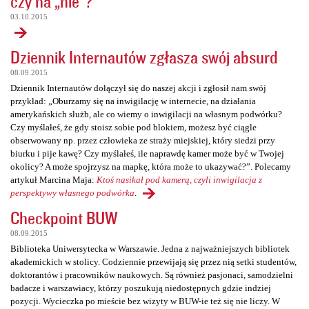
czy na „nie”?
03.10.2015
Dziennik Internautów zgłasza swój absurd
08.09.2015
Dziennik Internautów dołączył się do naszej akcji i zgłosił nam swój
przykład: „Oburzamy się na inwigilację w internecie, na działania
amerykańskich służb, ale co wiemy o inwigilacji na własnym podwórku?
Czy myślałeś, że gdy stoisz sobie pod blokiem, możesz być ciągle
obserwowany np. przez człowieka ze straży miejskiej, który siedzi przy
biurku i pije kawę? Czy myślałeś, ile naprawdę kamer może być w Twojej
okolicy? A może spojrzysz na mapkę, która może to ukazywać?”. Polecamy
artykuł Marcina Maja:
Ktoś nasikał pod kamerą, czyli inwigilacja z
perspektywy własnego podwórka
.
Checkpoint BUW
08.09.2015
Biblioteka Uniwersytecka w Warszawie. Jedna z najważniejszych bibliotek
akademickich w stolicy. Codziennie przewijają się przez nią setki studentów,
doktorantów i pracowników naukowych. Są również pasjonaci, samodzielni
badacze i warszawiacy, którzy poszukują niedostępnych gdzie indziej
pozycji. Wycieczka po mieście bez wizyty w BUW-ie też się nie liczy. W