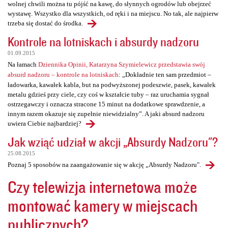
wolnej chwili można tu pójść na kawę, do słynnych ogrodów lub obejrzeć
wystawę. Wszystko dla wszystkich, od ręki i na miejscu. No tak, ale najpierw
trzeba się dostać do środka.
Kontrole na lotniskach i absurdy nadzoru
01.09.2015
Na łamach
Dziennika Opinii, Katarzyna Szymielewicz przedstawia swój
absurd nadzoru – kontrole na lotniskach
: „Dokładnie ten sam przedmiot –
ładowarka, kawałek kabla, but na podwyższonej podeszwie, pasek, kawałek
metalu gdzieś przy ciele, czy coś w kształcie tuby – raz uruchamia sygnał
ostrzegawczy i oznacza stracone 15 minut na dodatkowe sprawdzenie, a
innym razem okazuje się zupełnie niewidzialny”. A jaki absurd nadzoru
uwiera Ciebie najbardziej?
Jak wziąć udział w akcji „Absurdy Nadzoru"?
25.08.2015
Poznaj 5 sposobów na zaangażowanie się w akcję „Absurdy Nadzoru".
Czy telewizja internetowa może
montować kamery w miejscach
publicznych?