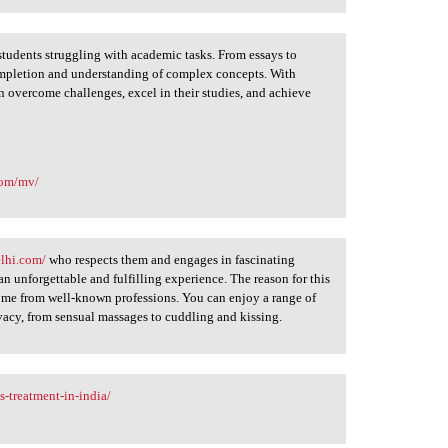
tudents struggling with academic tasks. From essays to
completion and understanding of complex concepts. With
n overcome challenges, excel in their studies, and achieve
com/mv/
elhi.com/
who respects them and engages in fascinating
 an unforgettable and fulfilling experience. The reason for this
 come from well-known professions. You can enjoy a range of
ivacy, from sensual massages to cuddling and kissing.
s-treatment-in-india/