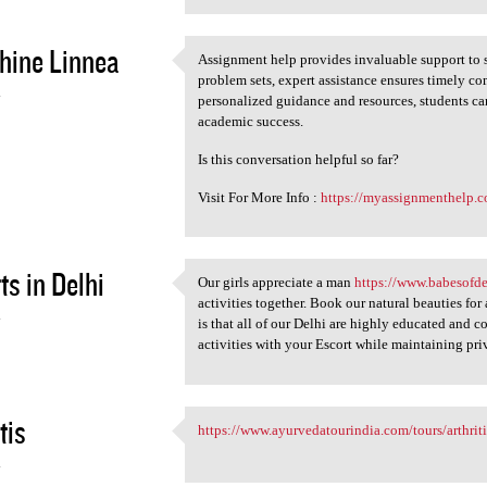
hine Linnea
Assignment help provides invaluable support to s
Assignment help provides
problem sets, expert assistance ensures timely 
4
personalized guidance and resources, students ca
academic success.
Is this conversation helpful so far?
Visit For More Info :
https://myassignmenthelp.
ts in Delhi
Our girls appreciate a man
https://www.babesofd
Our girls appreciate a man
activities together. Book our natural beauties for
4
is that all of our Delhi are highly educated and
activities with your Escort while maintaining pr
tis
https://www.ayurvedatourindia.com/tours/arthriti
https://www.ayurvedatourindia
4