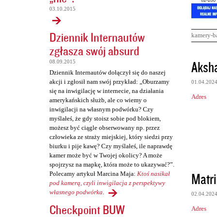
03.10.2015
Dziennik Internautów
kamery-b
zgłasza swój absurd
K
Aksh
08.09.2015
o
Dziennik Internautów dołączył się do naszej
akcji i zgłosił nam swój przykład: „Oburzamy
01.04.202
m
się na inwigilację w internecie, na działania
Adres
e
amerykańskich służb, ale co wiemy o
inwigilacji na własnym podwórku? Czy
n
myślałeś, że gdy stoisz sobie pod blokiem,
t
możesz być ciągle obserwowany np. przez
człowieka ze straży miejskiej, który siedzi przy
a
biurku i pije kawę? Czy myślałeś, ile naprawdę
r
kamer może być w Twojej okolicy? A może
spojrzysz na mapkę, która może to ukazywać?”.
z
Matri
Polecamy artykuł Marcina Maja:
Ktoś nasikał
e
pod kamerą, czyli inwigilacja z perspektywy
własnego podwórka
.
02.04.202
Checkpoint BUW
Adres