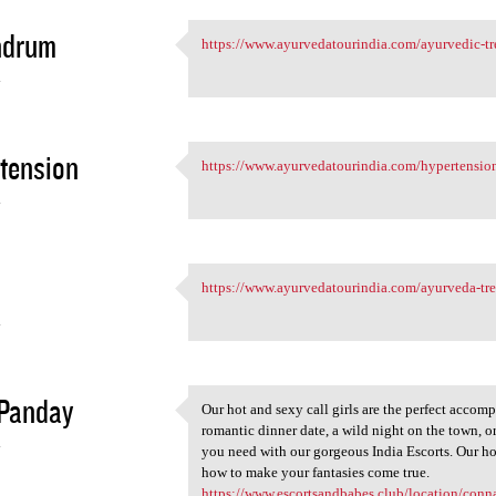
ndrum
https://www.ayurvedatourindia.com/ayurvedic-tr
https://www.ayurvedatourindia
4
tension
https://www.ayurvedatourindia.com/hypertension
https://www.ayurvedatourindia
4
https://www.ayurvedatourindia.com/ayurveda-tre
https://www.ayurvedatourindia
4
 Panday
Our hot and sexy call girls are the perfect accom
Our hot and sexy call girls
romantic dinner date, a wild night on the town, o
4
you need with our gorgeous India Escorts. Our ho
how to make your fantasies come true.
https://www.escortsandbabes.club/location/conna