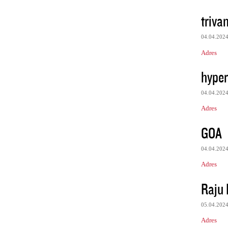
triva
04.04.202
Adres
hyper
04.04.202
Adres
GOA
04.04.202
Adres
Raju
05.04.202
Adres