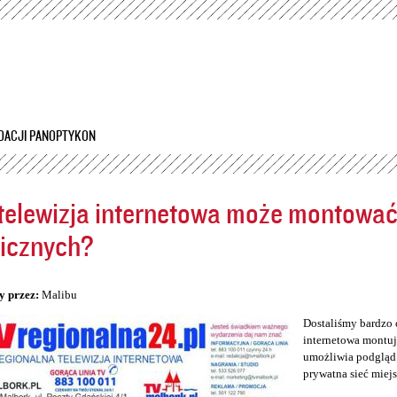
Przejdź
do
treści
DACJI PANOPTYKON
telewizja internetowa może montowa
icznych?
5
y przez:
Malibu
Dostaliśmy bardzo 
internetowa montuj
umożliwia podgląd 
prywatna sieć miej