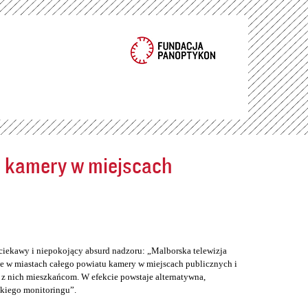
ć kamery w miejscach
ciekawy i niepokojący absurd nadzoru: „Malborska telewizja
e w miastach całego powiatu kamery w miejscach publicznych i
z nich mieszkańcom. W efekcie powstaje alternatywna,
skiego monitoringu”.