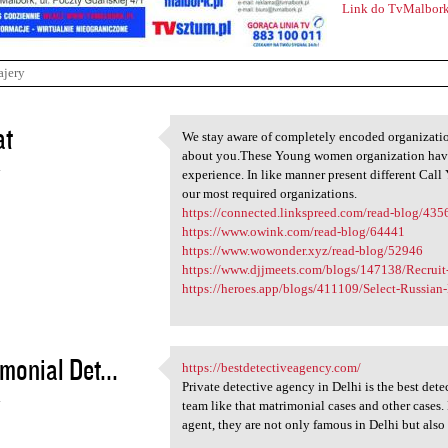
Link do TvMalbork
ajery
at
We stay aware of completely encoded organizati
We stay aware of completely
about you.These Young women organization have b
4
experience. In like manner present different Ca
our most required organizations.
https://connected.linkspreed.com/read-blog/435
https://www.owink.com/read-blog/64441
https://www.wowonder.xyz/read-blog/52946
https://www.djjmeets.com/blogs/147138/Recruit-
https://heroes.app/blogs/411109/Select-Russian-
monial Det...
https://bestdetectiveagency.com/
https://bestdetectiveagency
Private detective agency in Delhi is the best dete
4
team like that matrimonial cases and other cases.
agent, they are not only famous in Delhi but also 