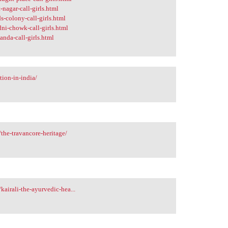
-nagar-call-girls.html
s-colony-call-girls.html
ni-chowk-call-girls.html
anda-call-girls.html
ion-in-india/
the-travancore-heritage/
airali-the-ayurvedic-hea...