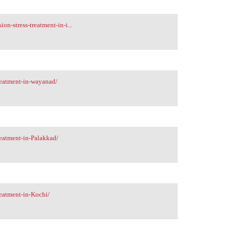
on-stress-treatment-in-i...
reatment-in-wayanad/
eatment-in-Palakkad/
eatment-in-Kochi/