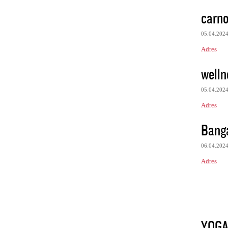
carno
05.04.202
Adres
welln
05.04.202
Adres
Banga
06.04.202
Adres
YOG