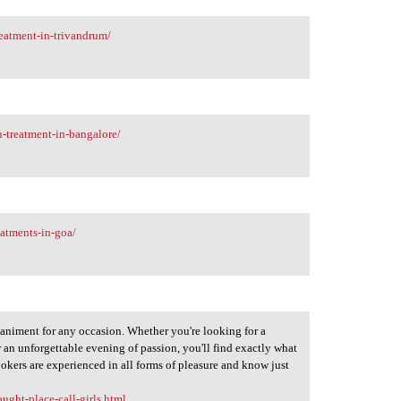
eatment-in-trivandrum/
-treatment-in-bangalore/
atments-in-goa/
paniment for any occasion. Whether you're looking for a
r an unforgettable evening of passion, you'll find exactly what
okers are experienced in all forms of pleasure and know just
ught-place-call-girls.html