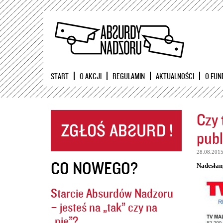
START
O AKCJI
REGULAMIN
AKTUALNOŚCI
O FUN
Czy 
publ
28.08.201
CO NOWEGO?
Nadesłan
Starcie Absurdów Nadzoru
– jesteś na „tak” czy na
„nie”?