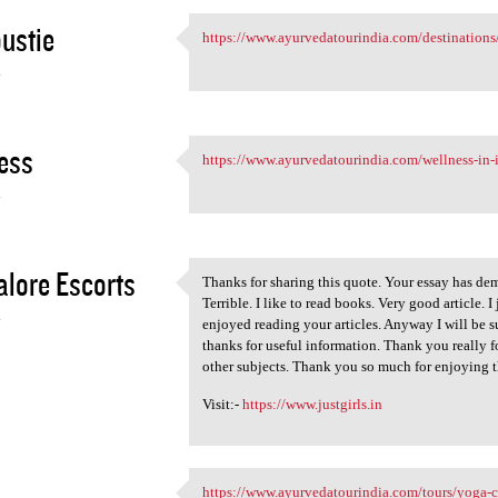
ustie
https://www.ayurvedatourindia.com/destinations/
https://www.ayurvedatourindia
4
ess
https://www.ayurvedatourindia.com/wellness-in-
https://www.ayurvedatourindia
4
lore Escorts
Thanks for sharing this quote. Your essay has dem
Thanks for sharing this quote
Terrible. I like to read books. Very good article. 
4
enjoyed reading your articles. Anyway I will be s
thanks for useful information. Thank you really fo
other subjects. Thank you so much for enjoying t
Visit:-
https://www.justgirls.in
A
https://www.ayurvedatourindia.com/tours/yoga-co