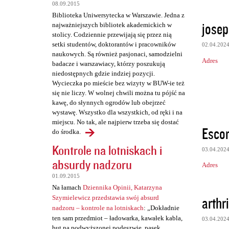
08.09.2015
Biblioteka Uniwersytecka w Warszawie. Jedna z
josep
najważniejszych bibliotek akademickich w
stolicy. Codziennie przewijają się przez nią
setki studentów, doktorantów i pracowników
02.04.202
naukowych. Są również pasjonaci, samodzielni
Adres
badacze i warszawiacy, którzy poszukują
niedostępnych gdzie indziej pozycji.
Wycieczka po mieście bez wizyty w BUW-ie też
się nie liczy. W wolnej chwili można tu pójść na
kawę, do słynnych ogrodów lub obejrzeć
wystawę. Wszystko dla wszystkich, od ręki i na
miejscu. No tak, ale najpierw trzeba się dostać
Escor
do środka.
Kontrole na lotniskach i
03.04.202
absurdy nadzoru
Adres
01.09.2015
Na łamach
Dziennika Opinii, Katarzyna
arthri
Szymielewicz przedstawia swój absurd
nadzoru – kontrole na lotniskach
: „Dokładnie
ten sam przedmiot – ładowarka, kawałek kabla,
03.04.202
but na podwyższonej podeszwie, pasek,