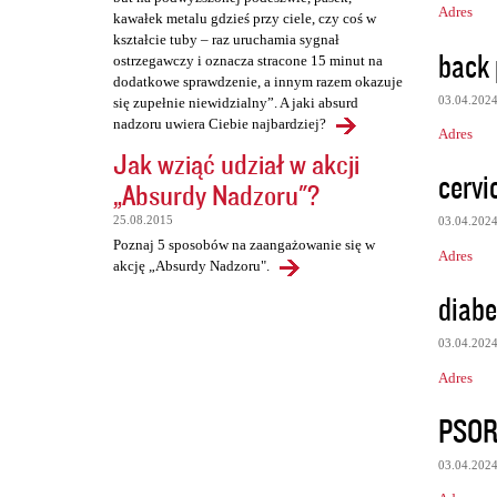
Adres
kawałek metalu gdzieś przy ciele, czy coś w
kształcie tuby – raz uruchamia sygnał
back 
ostrzegawczy i oznacza stracone 15 minut na
dodatkowe sprawdzenie, a innym razem okazuje
03.04.202
się zupełnie niewidzialny”. A jaki absurd
nadzoru uwiera Ciebie najbardziej?
Adres
Jak wziąć udział w akcji
cervi
„Absurdy Nadzoru"?
25.08.2015
03.04.202
Poznaj 5 sposobów na zaangażowanie się w
Adres
akcję „Absurdy Nadzoru".
diabe
03.04.202
Adres
PSOR
03.04.202