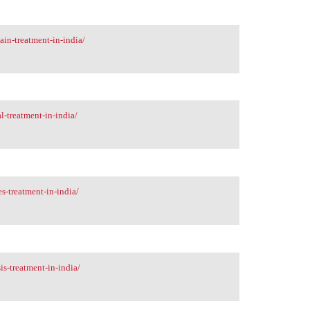
in-treatment-in-india/
l-treatment-in-india/
s-treatment-in-india/
is-treatment-in-india/